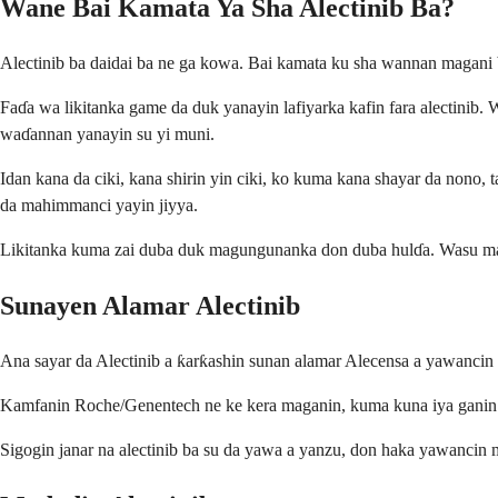
Wane Bai Kamata Ya Sha Alectinib Ba?
Alectinib ba daidai ba ne ga kowa. Bai kamata ku sha wannan magani 
Faɗa wa likitanka game da duk yanayin lafiyarka kafin fara alectini
waɗannan yanayin su yi muni.
Idan kana da ciki, kana shirin yin ciki, ko kuma kana shayar da nono, 
da mahimmanci yayin jiyya.
Likitanka kuma zai duba duk magungunanka don duba hulɗa. Wasu magu
Sunayen Alamar Alectinib
Ana sayar da Alectinib a ƙarƙashin sunan alamar Alecensa a yawanci
Kamfanin Roche/Genentech ne ke kera maganin, kuma kuna iya ganin s
Sigogin janar na alectinib ba su da yawa a yanzu, don haka yawancin