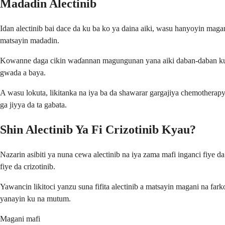
Madadin Alectinib
Idan alectinib bai dace da ku ba ko ya daina aiki, wasu hanyoyin magan
matsayin madadin.
Kowanne daga cikin waɗannan magungunan yana aiki daban-daban kuma 
gwada a baya.
A wasu lokuta, likitanka na iya ba da shawarar gargajiya chemother
ga jiyya da ta gabata.
Shin Alectinib Ya Fi Crizotinib Kyau?
Nazarin asibiti ya nuna cewa alectinib na iya zama mafi inganci fiy
fiye da crizotinib.
Yawancin likitoci yanzu suna fifita alectinib a matsayin magani na fa
yanayin ku na mutum.
Magani mafi