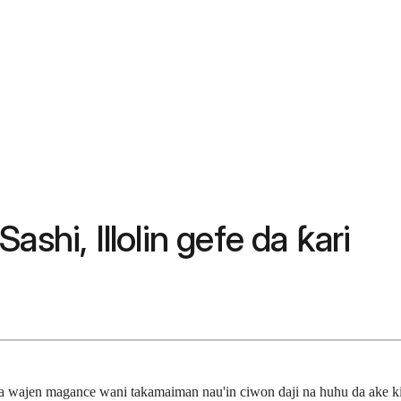
shi, Illolin gefe da ƙari
a wajen magance wani takamaiman nau'in ciwon daji na huhu da ake ki