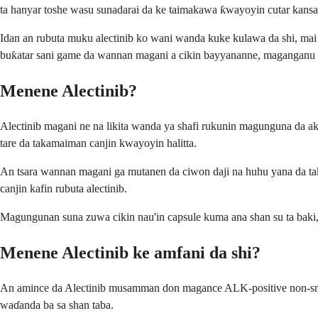
ta hanyar toshe wasu sunadarai da ke taimakawa ƙwayoyin cutar kansa 
Idan an rubuta muku alectinib ko wani wanda kuke kulawa da shi, mai
buƙatar sani game da wannan magani a cikin bayyananne, maganganu 
Menene Alectinib?
Alectinib magani ne na likita wanda ya shafi rukunin magunguna da a
tare da takamaiman canjin kwayoyin halitta.
An tsara wannan magani ga mutanen da ciwon daji na huhu yana da ta
canjin kafin rubuta alectinib.
Magungunan suna zuwa cikin nau'in capsule kuma ana shan su ta baki, y
Menene Alectinib ke amfani da shi?
An amince da Alectinib musamman don magance ALK-positive non-small
waɗanda ba sa shan taba.