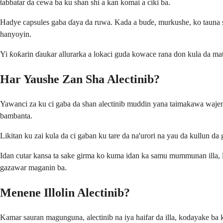
tabbatar da cewa ba ku shan shi a kan komai a ciki ba.
Hadye capsules gaba ɗaya da ruwa. Kada a buɗe, murkushe, ko tauna s
hanyoyin.
Yi ƙoƙarin ɗaukar allurarka a lokaci guda kowace rana don kula da ma
Har Yaushe Zan Sha Alectinib?
Yawanci za ku ci gaba da shan alectinib muddin yana taimakawa wajen
bambanta.
Likitan ku zai kula da ci gaban ku tare da na'urori na yau da kullun
Idan cutar kansa ta sake girma ko kuma idan ka samu mummunan illa, 
gazawar maganin ba.
Menene Illolin Alectinib?
Kamar sauran magunguna, alectinib na iya haifar da illa, kodayake ba