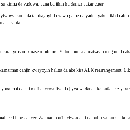
su girma da yaduwa, yana ba jikin ku damar yaƙar cutar.
 yiwuwa kuna da tambayoyi da yawa game da yadda yake aiki da abin da
masu sauƙi.
ke kira tyrosine kinase inhibitors. Yi tunanin sa a matsayin magani 
kamaiman canjin kwayoyin halitta da ake kira ALK rearrangement. Li
ana mai da shi mafi dacewa fiye da jiyya waɗanda ke buƙatar ziyarar a
 cell lung cancer. Wannan nau'in ciwon daji na huhu ya ƙunshi kusan