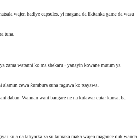
atsala wajen hadiye capsules, yi magana da likitanka game da wasu
ka tuna.
a iya zama watanni ko ma shekaru - yanayin kowane mutum ya
 nemi alamun cewa ƙumbura suna raguwa ko tsayawa.
agani daban. Wannan wani bangare ne na kulawar cutar kansa, ba
ungiyar kula da lafiyarka za su taimaka maka wajen magance duk wanda