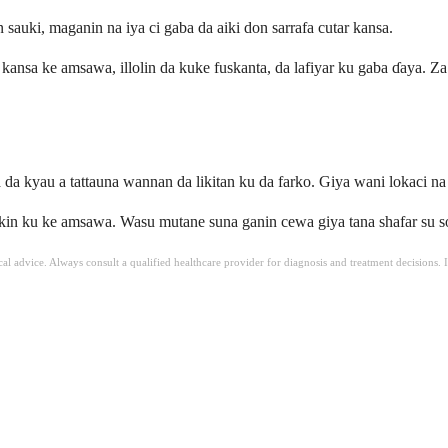
 sauki, maganin na iya ci gaba da aiki don sarrafa cutar kansa.
r kansa ke amsawa, illolin da kuke fuskanta, da lafiyar ku gaba ɗaya. 
 kyau a tattauna wannan da likitan ku da farko. Giya wani lokaci na iy
ikin ku ke amsawa. Wasu mutane suna ganin cewa giya tana shafar su so
ical advice. Always consult a qualified healthcare provider for diagnosis and treatment decisions