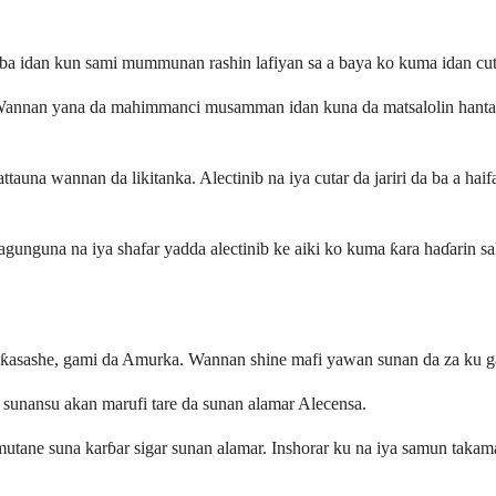
ba idan kun sami mummunan rashin lafiyan sa a baya ko kuma idan cut
b. Wannan yana da mahimmanci musamman idan kuna da matsalolin hanta,
tattauna wannan da likitanka. Alectinib na iya cutar da jariri da ba a 
nguna na iya shafar yadda alectinib ke aiki ko kuma ƙara haɗarin sa
n ƙasashe, gami da Amurka. Wannan shine mafi yawan sunan da za ku g
unansu akan marufi tare da sunan alamar Alecensa.
 mutane suna karɓar sigar sunan alamar. Inshorar ku na iya samun ta