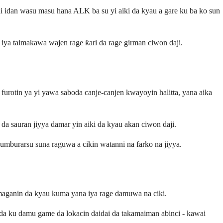
hi idan wasu masu hana ALK ba su yi aiki da kyau a gare ku ba ko sun
ya taimakawa wajen rage ƙari da rage girman ciwon daji.
furotin ya yi yawa saboda canje-canjen kwayoyin halitta, yana aika
 da sauran jiyya damar yin aiki da kyau akan ciwon daji.
mburarsu suna raguwa a cikin watanni na farko na jiyya.
ha maganin da kyau kuma yana iya rage damuwa na ciki.
Kada ku damu game da lokacin daidai da takamaiman abinci - kawai