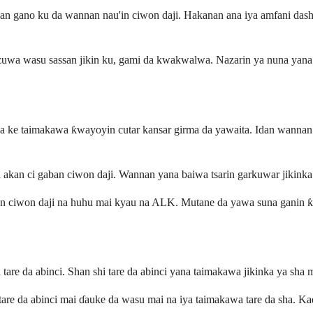
an an gano ku da wannan nau'in ciwon daji. Hakanan ana iya amfani das
uwa wasu sassan jikin ku, gami da kwakwalwa. Nazarin ya nuna yana i
da ke taimakawa ƙwayoyin cutar kansar girma da yawaita. Idan wannan 
ki akan ci gaban ciwon daji. Wannan yana baiwa tsarin garkuwar jikinka
n ciwon daji na huhu mai kyau na ALK. Mutane da yawa suna ganin ƙu
na tare da abinci. Shan shi tare da abinci yana taimakawa jikinka ya s
 tare da abinci mai ɗauke da wasu mai na iya taimakawa tare da sha. 