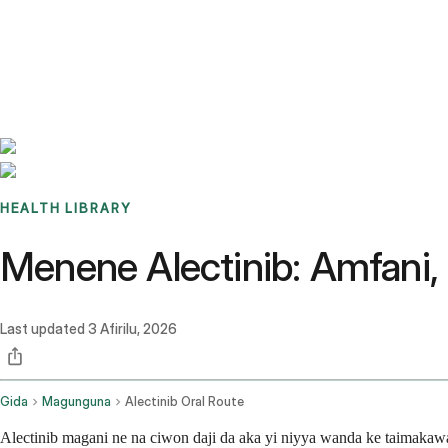
Benchmarks
Stories
FAQ
Sign up / Log in
HEALTH LIBRARY
Menene Alectinib: Amfani, Sa
Last updated
3 Afirilu, 2026
Gida
Magunguna
Alectinib Oral Route
Alectinib magani ne na ciwon daji da aka yi niyya wanda ke taimakaw