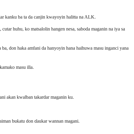
ar kanku ba ta da canjin kwayoyin halitta na ALK.
 cutar huhu, ko matsalolin hangen nesa, saboda maganin na iya sa
haifa ba, don haka amfani da hanyoyin hana haihuwa masu inganci yana
kamako masu illa.
ani akan kwalban takardar maganin ku.
kamaiman buƙatu don ɗaukar wannan magani.