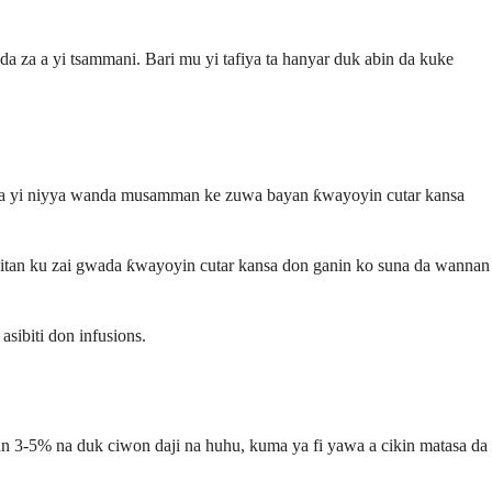
 za a yi tsammani. Bari mu yi tafiya ta hanyar duk abin da kuke
da aka yi niyya wanda musamman ke zuwa bayan ƙwayoyin cutar kansa
kitan ku zai gwada ƙwayoyin cutar kansa don ganin ko suna da wannan
sibiti don infusions.
 3-5% na duk ciwon daji na huhu, kuma ya fi yawa a cikin matasa da