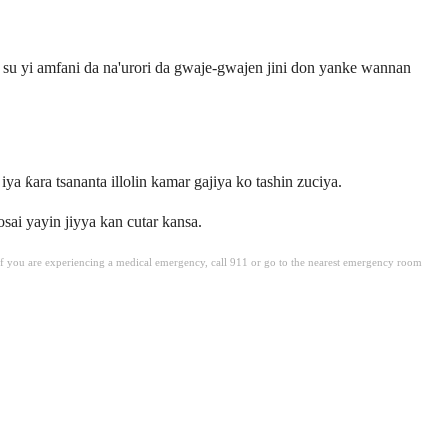
Za su yi amfani da na'urori da gwaje-gwajen jini don yanke wannan
a ƙara tsananta illolin kamar gajiya ko tashin zuciya.
sai yayin jiyya kan cutar kansa.
. If you are experiencing a medical emergency, call 911 or go to the nearest emergency room