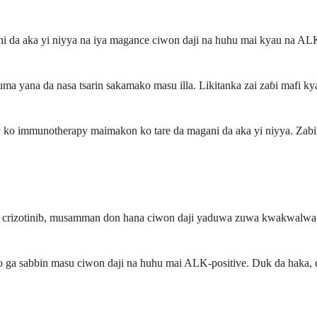
i da aka yi niyya na iya magance ciwon daji na huhu mai kyau na ALK. Li
yana da nasa tsarin sakamako masu illa. Likitanka zai zaɓi mafi ky
apy ko immunotherapy maimakon ko tare da magani da aka yi niyya. Za
e da crizotinib, musamman don hana ciwon daji yaduwa zuwa kwakwalwa
rko ga sabbin masu ciwon daji na huhu mai ALK-positive. Duk da haka, 