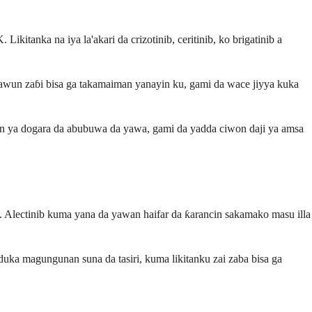
kitanka na iya la'akari da crizotinib, ceritinib, ko brigatinib a
awun zaɓi bisa ga takamaiman yanayin ku, gami da wace jiyya kuka
bin ya dogara da abubuwa da yawa, gami da yadda ciwon daji ya amsa
. Alectinib kuma yana da yawan haifar da ƙarancin sakamako masu illa
duka magungunan suna da tasiri, kuma likitanku zai zaba bisa ga