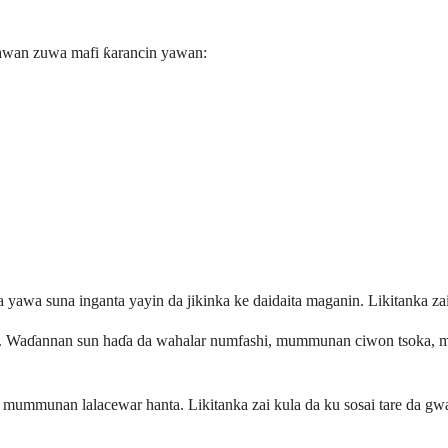
 yawan zuwa mafi ƙarancin yawan:
yawa suna inganta yayin da jikinka ke daidaita maganin. Likitanka zai
awa. Waɗannan sun haɗa da wahalar numfashi, mummunan ciwon tsoka, m
mummunan lalacewar hanta. Likitanka zai kula da ku sosai tare da gwa