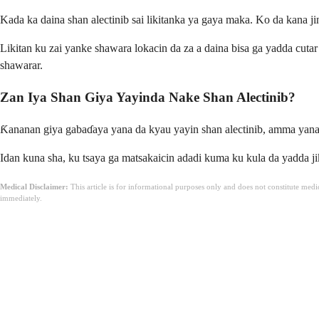
Kada ka daina shan alectinib sai likitanka ya gaya maka. Ko da kana jin
Likitan ku zai yanke shawara lokacin da za a daina bisa ga yadda cuta
shawarar.
Zan Iya Shan Giya Yayinda Nake Shan Alectinib?
Ƙananan giya gabaɗaya yana da kyau yayin shan alectinib, amma yana da
Idan kuna sha, ku tsaya ga matsakaicin adadi kuma ku kula da yadda j
Medical Disclaimer:
This article is for informational purposes only and does not constitute med
immediately.