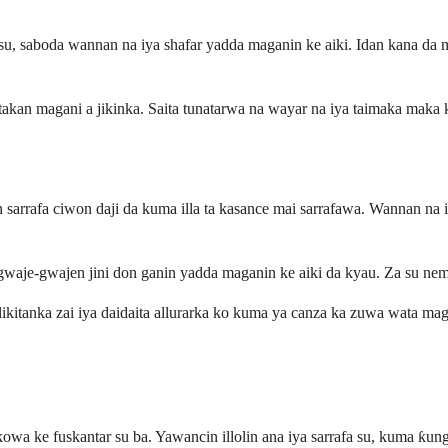
u, saboda wannan na iya shafar yadda maganin ke aiki. Idan kana da m
takan magani a jikinka. Saita tunatarwa na wayar na iya taimaka maka 
 sarrafa ciwon daji da kuma illa ta kasance mai sarrafawa. Wannan n
 da gwaje-gwajen jini don ganin yadda maganin ke aiki da kyau. Za su
likitanka zai iya daidaita allurarka ko kuma ya canza ka zuwa wata m
 kowa ke fuskantar su ba. Yawancin illolin ana iya sarrafa su, kuma ƙ