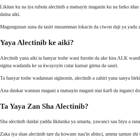
Likitan ku na iya rubuta alectinib a matsayin maganin ku na farko id
daina aiki.
Magungunan suna da tasiri musamman lokacin da ciwon daji ya yadu z
Yaya Alectinib ke aiki?
Alectinib yana aiki ta hanyar toshe wani furotin da ake kira ALK wan
sigina waɗanda ke sa ƙwayoyin cutar kansar girma da sauri.
Ta hanyar toshe waɗannan siginonin, alectinib a zahiri yana sanya bir
Ana ɗaukar wannan magani a matsayin magani mai ƙarfi da inganci do
Ta Yaya Zan Sha Alectinib?
Sha alectinib daidai yadda likitanka ya umarta, yawanci sau biyu a ra
Zaka iya shan alectinib tare da kowane nau'in abinci, amma samun shi