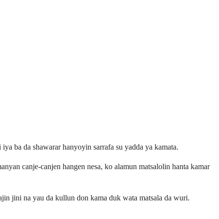
 iya ba da shawarar hanyoyin sarrafa su yadda ya kamata.
anyan canje-canjen hangen nesa, ko alamun matsalolin hanta kamar
jin jini na yau da kullun don kama duk wata matsala da wuri.