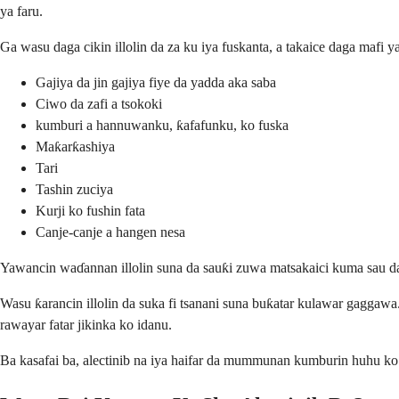
ya faru.
Ga wasu daga cikin illolin da za ku iya fuskanta, a takaice daga mafi
Gajiya da jin gajiya fiye da yadda aka saba
Ciwo da zafi a tsokoki
kumburi a hannuwanku, ƙafafunku, ko fuska
Maƙarƙashiya
Tari
Tashin zuciya
Kurji ko fushin fata
Canje-canje a hangen nesa
Yawancin waɗannan illolin suna da sauƙi zuwa matsakaici kuma sau da 
Wasu ƙarancin illolin da suka fi tsanani suna buƙatar kulawar gagg
rawayar fatar jikinka ko idanu.
Ba kasafai ba, alectinib na iya haifar da mummunan kumburin huhu ko 