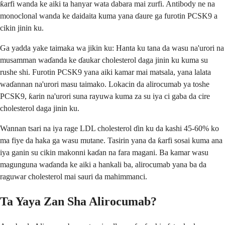
ƙarfi wanda ke aiki ta hanyar wata dabara mai zurfi. Antibody ne na
monoclonal wanda ke daidaita kuma yana ɗaure ga furotin PCSK9 a
cikin jinin ku.
Ga yadda yake taimaka wa jikin ku: Hanta ku tana da wasu na'urori na
musamman waɗanda ke ɗaukar cholesterol daga jinin ku kuma su
rushe shi. Furotin PCSK9 yana aiki kamar mai matsala, yana lalata
waɗannan na'urori masu taimako. Lokacin da alirocumab ya toshe
PCSK9, ƙarin na'urori suna rayuwa kuma za su iya ci gaba da cire
cholesterol daga jinin ku.
Wannan tsari na iya rage LDL cholesterol ɗin ku da kashi 45-60% ko
ma fiye da haka ga wasu mutane. Tasirin yana da ƙarfi sosai kuma ana
iya ganin su cikin makonni kaɗan na fara magani. Ba kamar wasu
magunguna waɗanda ke aiki a hankali ba, alirocumab yana ba da
raguwar cholesterol mai sauri da mahimmanci.
Ta Yaya Zan Sha Alirocumab?