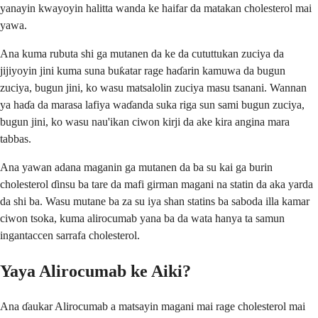
yanayin kwayoyin halitta wanda ke haifar da matakan cholesterol mai
yawa.
Ana kuma rubuta shi ga mutanen da ke da cututtukan zuciya da
jijiyoyin jini kuma suna buƙatar rage haɗarin kamuwa da bugun
zuciya, bugun jini, ko wasu matsalolin zuciya masu tsanani. Wannan
ya haɗa da marasa lafiya waɗanda suka riga sun sami bugun zuciya,
bugun jini, ko wasu nau'ikan ciwon kirji da ake kira angina mara
tabbas.
Ana yawan adana maganin ga mutanen da ba su kai ga burin
cholesterol ɗinsu ba tare da mafi girman magani na statin da aka yarda
da shi ba. Wasu mutane ba za su iya shan statins ba saboda illa kamar
ciwon tsoka, kuma alirocumab yana ba da wata hanya ta samun
ingantaccen sarrafa cholesterol.
Yaya Alirocumab ke Aiki?
Ana ɗaukar Alirocumab a matsayin magani mai rage cholesterol mai