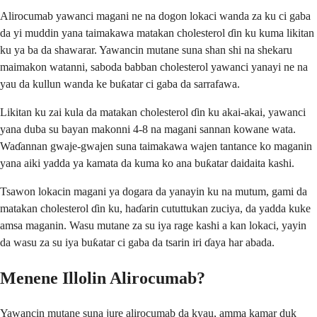
Alirocumab yawanci magani ne na dogon lokaci wanda za ku ci gaba
da yi muddin yana taimakawa matakan cholesterol ɗin ku kuma likitan
ku ya ba da shawarar. Yawancin mutane suna shan shi na shekaru
maimakon watanni, saboda babban cholesterol yawanci yanayi ne na
yau da kullun wanda ke buƙatar ci gaba da sarrafawa.
Likitan ku zai kula da matakan cholesterol ɗin ku akai-akai, yawanci
yana duba su bayan makonni 4-8 na magani sannan kowane wata.
Waɗannan gwaje-gwajen suna taimakawa wajen tantance ko maganin
yana aiki yadda ya kamata da kuma ko ana buƙatar daidaita kashi.
Tsawon lokacin magani ya dogara da yanayin ku na mutum, gami da
matakan cholesterol ɗin ku, haɗarin cututtukan zuciya, da yadda kuke
amsa maganin. Wasu mutane za su iya rage kashi a kan lokaci, yayin
da wasu za su iya buƙatar ci gaba da tsarin iri ɗaya har abada.
Menene Illolin Alirocumab?
Yawancin mutane suna jure alirocumab da kyau, amma kamar duk