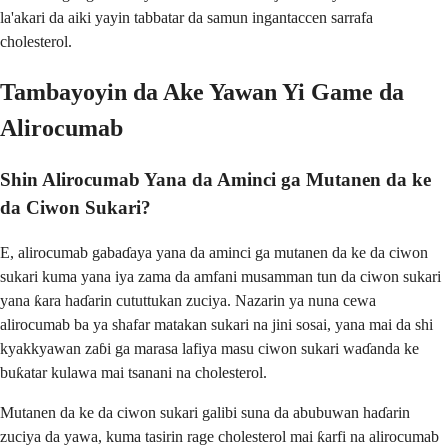
la'akari da aiki yayin tabbatar da samun ingantaccen sarrafa
cholesterol.
Tambayoyin da Ake Yawan Yi Game da
Alirocumab
Shin Alirocumab Yana da Aminci ga Mutanen da ke
da Ciwon Sukari?
E, alirocumab gabaɗaya yana da aminci ga mutanen da ke da ciwon
sukari kuma yana iya zama da amfani musamman tun da ciwon sukari
yana ƙara haɗarin cututtukan zuciya. Nazarin ya nuna cewa
alirocumab ba ya shafar matakan sukari na jini sosai, yana mai da shi
kyakkyawan zaɓi ga marasa lafiya masu ciwon sukari waɗanda ke
buƙatar kulawa mai tsanani na cholesterol.
Mutanen da ke da ciwon sukari galibi suna da abubuwan haɗarin
zuciya da yawa, kuma tasirin rage cholesterol mai ƙarfi na alirocumab