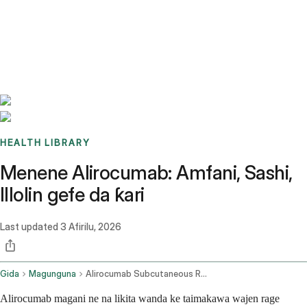
Benchmarks
Stories
FAQ
Sign up / Log in
HEALTH LIBRARY
Menene Alirocumab: Amfani, Sashi,
Illolin gefe da ƙari
Last updated
3 Afirilu, 2026
Gida
Magunguna
Alirocumab Subcutaneous Route
Alirocumab magani ne na likita wanda ke taimakawa wajen rage