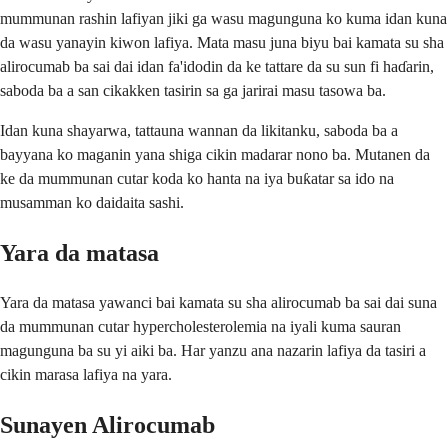
mummunan rashin lafiyan jiki ga wasu magunguna ko kuma idan kuna
da wasu yanayin kiwon lafiya. Mata masu juna biyu bai kamata su sha
alirocumab ba sai dai idan fa'idodin da ke tattare da su sun fi haɗarin,
saboda ba a san cikakken tasirin sa ga jarirai masu tasowa ba.
Idan kuna shayarwa, tattauna wannan da likitanku, saboda ba a
bayyana ko maganin yana shiga cikin madarar nono ba. Mutanen da
ke da mummunan cutar koda ko hanta na iya buƙatar sa ido na
musamman ko daidaita sashi.
Yara da matasa
Yara da matasa yawanci bai kamata su sha alirocumab ba sai dai suna
da mummunan cutar hypercholesterolemia na iyali kuma sauran
magunguna ba su yi aiki ba. Har yanzu ana nazarin lafiya da tasiri a
cikin marasa lafiya na yara.
Sunayen Alirocumab