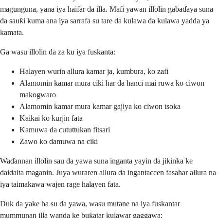
magunguna, yana iya haifar da illa. Mafi yawan illolin gabaɗaya suna
da sauƙi kuma ana iya sarrafa su tare da kulawa da kulawa yadda ya
kamata.
Ga wasu illolin da za ku iya fuskanta:
Halayen wurin allura kamar ja, kumbura, ko zafi
Alamomin kamar mura ciki har da hanci mai ruwa ko ciwon
makogwaro
Alamomin kamar mura kamar gajiya ko ciwon tsoka
Kaikai ko kurjin fata
Kamuwa da cututtukan fitsari
Zawo ko damuwa na ciki
Waɗannan illolin sau da yawa suna inganta yayin da jikinka ke
daidaita maganin. Juya wuraren allura da ingantaccen fasahar allura na
iya taimakawa wajen rage halayen fata.
Duk da yake ba su da yawa, wasu mutane na iya fuskantar
mummunan illa wanda ke buƙatar kulawar gaggawa: