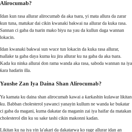
Alirocumab?
Idan kun rasa allurar alirocumab da aka tsara, yi mata allura da zarar
kun tuna, matukar dai cikin kwanaki bakwai na allurar da kuka rasa.
Sannan ci gaba da tsarin mako biyu na yau da kullun daga wannan
lokacin.
Idan kwanaki bakwai sun wuce tun lokacin da kuka rasa allurar,
tsallake ta gaba ɗaya kuma ku jira allurar ku na gaba da aka tsara.
Kada ku ninka allurai don rama wanda aka rasa, saboda wannan na iya
ƙara haɗarin illa.
Yaushe Zan Iya Daina Shan Alirocumab?
Ya kamata ku daina shan alirocumab kawai a ƙarƙashin kulawar likitan
ku. Babban cholesterol yawanci yanayin kullum ne wanda ke buƙatar
ci gaba da magani, kuma dakatar da maganin zai iya haifar da matakan
cholesterol ɗin ku su sake tashi cikin makonni kaɗan.
Likitan ku na iya yin la'akari da dakatarwa ko rage allurar idan an