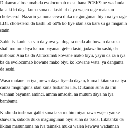
Dukansu alirocumab da evolocumab masu hana PCSK9 ne waɗanda
ke aiki iri ɗaya kuma suna da tasiri iri ɗaya wajen rage matakan
cholesterol. Nazarin ya nuna cewa duka magungunan biyu na iya rage
LDL cholesterol da kashi 50-60% ko fiye idan aka ƙara su ga maganin
statin.
Zaɓin tsakanin su sau da yawa ya dogara ne da abubuwan da suka
shafi mutum ɗaya kamar bayanan gefen tasiri, jadawalin sashi, da
inshorar. Ana ba da Alirocumab kowane mako biyu, yayin da za a iya
ba da evolocumab kowane mako biyu ko kowane wata, ya danganta
da sashi.
Wasu mutane na iya jurewa ɗaya fiye da ɗayan, kuma likitanku na iya
canza magunguna idan kuna fuskantar illa. Dukansu suna da irin
wannan bayanan aminci, amma amsoshi na mutum ɗaya na iya
bambanta.
Kudin da inshorar galibi suna taka muhimmiyar rawa wajen yanke
shawara, saboda duka magungunan biyu suna da tsada. Likitanku da
likitan magunguna na iya taimaka muku wajen kewaya waɗannan