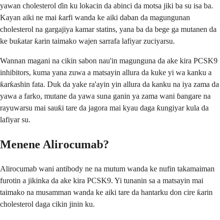
yawan cholesterol ɗin ku lokacin da abinci da motsa jiki ba su isa ba.
Kayan aiki ne mai ƙarfi wanda ke aiki daban da magungunan
cholesterol na gargajiya kamar statins, yana ba da bege ga mutanen da
ke buƙatar ƙarin taimako wajen sarrafa lafiyar zuciyarsu.
Wannan magani na cikin sabon nau'in magunguna da ake kira PCSK9
inhibitors, kuma yana zuwa a matsayin allura da kuke yi wa kanku a
ƙarƙashin fata. Duk da yake ra'ayin yin allura da kanku na iya zama da
yawa a farko, mutane da yawa suna ganin ya zama wani ɓangare na
rayuwarsu mai sauƙi tare da jagora mai kyau daga ƙungiyar kula da
lafiyar su.
Menene Alirocumab?
Alirocumab wani antibody ne na mutum wanda ke nufin takamaiman
furotin a jikinka da ake kira PCSK9. Yi tunanin sa a matsayin mai
taimako na musamman wanda ke aiki tare da hantarku don cire ƙarin
cholesterol daga cikin jinin ku.