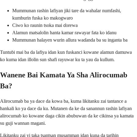
Mummunan rashin lafiyan jiki tare da wahalar numfashi,
kumburin fuska ko makogwaro
Ciwo ko raunin tsoka mai ɗorewa
Alamun matsalolin hanta kamar rawayar fata ko idanu
Mummunan halayen wurin allura waɗanda ba su inganta ba
Tuntuɓi mai ba da lafiya idan kun fuskanci kowane alamun damuwa
ko kuma idan illolin sun shafi rayuwar ku ta yau da kullum.
Wanene Bai Kamata Ya Sha Alirocumab
Ba?
Alirocumab ba ya dace da kowa ba, kuma likitanku zai tantance a
hankali ko ya dace da ku. Mutanen da ke da sanannun rashin lafiyan
alirocumab ko kowane daga cikin abubuwan da ke cikinsa ya kamata
su guji wannan magani.
Likitanku zai yi taka tsantsan musamman idan kuna da tarihin