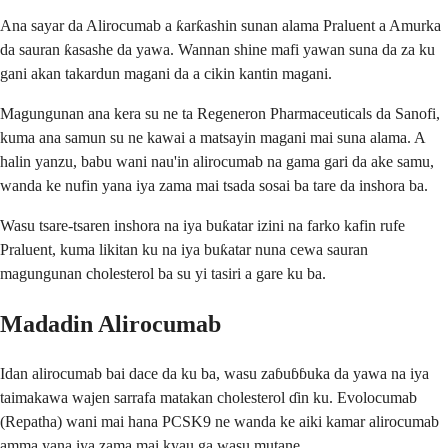
Ana sayar da Alirocumab a ƙarƙashin sunan alama Praluent a Amurka
da sauran ƙasashe da yawa. Wannan shine mafi yawan suna da za ku
gani akan takardun magani da a cikin kantin magani.
Magungunan ana kera su ne ta Regeneron Pharmaceuticals da Sanofi,
kuma ana samun su ne kawai a matsayin magani mai suna alama. A
halin yanzu, babu wani nau'in alirocumab na gama gari da ake samu,
wanda ke nufin yana iya zama mai tsada sosai ba tare da inshora ba.
Wasu tsare-tsaren inshora na iya buƙatar izini na farko kafin rufe
Praluent, kuma likitan ku na iya buƙatar nuna cewa sauran
magungunan cholesterol ba su yi tasiri a gare ku ba.
Madadin Alirocumab
Idan alirocumab bai dace da ku ba, wasu zaɓuɓɓuka da yawa na iya
taimakawa wajen sarrafa matakan cholesterol ɗin ku. Evolocumab
(Repatha) wani mai hana PCSK9 ne wanda ke aiki kamar alirocumab
amma yana iya zama mai kyau ga wasu mutane.