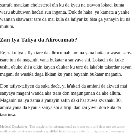
sarrafa matakan cholesterol ɗin ku da kyau na tsawon lokaci kuma
wasu abubuwan haɗari sun inganta. Duk da haka, ya kamata a yanke
wannan shawarar tare da mai kula da lafiyar ku bisa ga yanayin ku na
mutum.
Zan Iya Tafiya da Alirocumab?
Ee, zaku iya tafiya tare da alirocumab, amma yana buƙatar wasu tsare-
tsare tun da maganin yana buƙatar a sanyaya shi. Lokacin da kuke
tashi, ɗauke shi a cikin kayan ɗaukar ku tare da lakabin takardar sayan
magani da wasiƙa daga likitan ku yana bayanin buƙatar maganin.
Don tafiye-tafiyen da suka daɗe, yi la'akari da amfani da akwati mai
sanyaya magani wanda aka tsara don magungunan da ake allura.
Maganin na iya zama a yanayin zafin ɗaki har zuwa kwanaki 30,
amma yana da kyau a sanya shi a firiji idan zai yiwu don kula da
tasirinsa.
Medical Disclaimer:
This article is for informational purposes only and does not constitute
medical advice. Always consult a qualified healthcare provider for diagnosis and treatment