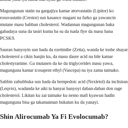
Magungunan statin na gargajiya kamar atorvastatin (Lipitor) ko
rosuvastatin (Crestor) sun kasance magani na farko ga yawancin
mutane masu babban cholesterol. Waɗannan magungunan baka
gabaɗaya suna da tasiri kuma ba su da tsada fiye da masu hana
PCSK9.
Sauran hanyoyin sun haɗa da ezetimibe (Zetia), wanda ke toshe shayar
cholesterol a cikin hanjin ku, da masu ɗaure acid na bile kamar
cholestyramine. Ga mutanen da ke da triglycerides masu yawa,
magunguna kamar icosapent ethyl (Vascepa) na iya zama taimako.
Sabbin zaɓuɓɓuka sun haɗa da bempedoic acid (Nexletol) da inclisiran
(Leqvio), waɗanda ke aiki ta hanyar hanyoyi daban-daban don rage
cholesterol. Likitan ku zai taimake ku nemo mafi kyawun haɗin
magunguna bisa ga takamaiman bukatun ku da yanayi.
Shin Alirocumab Ya Fi Evolocumab?