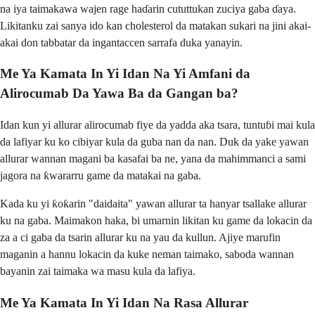
na iya taimakawa wajen rage haɗarin cututtukan zuciya gaba ɗaya.
Likitanku zai sanya ido kan cholesterol da matakan sukari na jini akai-
akai don tabbatar da ingantaccen sarrafa duka yanayin.
Me Ya Kamata In Yi Idan Na Yi Amfani da
Alirocumab Da Yawa Ba da Gangan ba?
Idan kun yi allurar alirocumab fiye da yadda aka tsara, tuntuɓi mai kula
da lafiyar ku ko cibiyar kula da guba nan da nan. Duk da yake yawan
allurar wannan magani ba kasafai ba ne, yana da mahimmanci a sami
jagora na ƙwararru game da matakai na gaba.
Kada ku yi ƙoƙarin "daidaita" yawan allurar ta hanyar tsallake allurar
ku na gaba. Maimakon haka, bi umarnin likitan ku game da lokacin da
za a ci gaba da tsarin allurar ku na yau da kullun. Ajiye marufin
maganin a hannu lokacin da kuke neman taimako, saboda wannan
bayanin zai taimaka wa masu kula da lafiya.
Me Ya Kamata In Yi Idan Na Rasa Allurar