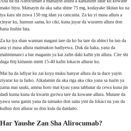
Ana ba da Alirocumab a matsayin allura a ƙarƙashin fatar ku kowane
mako biyu. Matsayin da aka saba shine 75 mg, kodayake likitan ku na
iya ƙara shi zuwa 150 mg idan ya cancanta. Za ku yi masa allura a
cinyar ku, hannun sama, ko ciki, kuna juyar da wuraren allura don
hana fushin fata.
Za ka iya shan wannan magani tare da ko ba tare da abinci ba tun da
ana yi masa allura maimakon hadiyewa. Duk da haka, yana da
mahimmanci a bar maganin ya kai zafin ɗaki kafin yin allura. Cire shi
daga firij kimanin minti 15-40 kafin lokacin allurar ku.
Mai ba da lafiyar ku zai koya muku hanyar allura da ta dace yayin
ziyarar ku ta farko. Alƙalamin da aka riga aka cika yana sa tsarin ya
zama mai sauƙi, amma horo mai kyau yana tabbatar da cewa kuna jin
daɗi kuma kuna da kwarin gwiwa tare da kowane allura. Mutane da
yawa suna ganin yana da taimako don saita yini da lokaci na yau da
kullun don allurar su don kula da daidaito.
Har Yaushe Zan Sha Alirocumab?