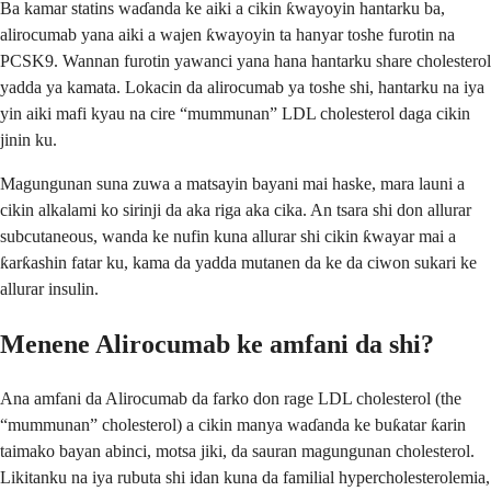
Ba kamar statins waɗanda ke aiki a cikin ƙwayoyin hantarku ba,
alirocumab yana aiki a wajen ƙwayoyin ta hanyar toshe furotin na
PCSK9. Wannan furotin yawanci yana hana hantarku share cholesterol
yadda ya kamata. Lokacin da alirocumab ya toshe shi, hantarku na iya
yin aiki mafi kyau na cire “mummunan” LDL cholesterol daga cikin
jinin ku.
Magungunan suna zuwa a matsayin bayani mai haske, mara launi a
cikin alkalami ko sirinji da aka riga aka cika. An tsara shi don allurar
subcutaneous, wanda ke nufin kuna allurar shi cikin ƙwayar mai a
ƙarƙashin fatar ku, kama da yadda mutanen da ke da ciwon sukari ke
allurar insulin.
Menene Alirocumab ke amfani da shi?
Ana amfani da Alirocumab da farko don rage LDL cholesterol (the
“mummunan” cholesterol) a cikin manya waɗanda ke buƙatar ƙarin
taimako bayan abinci, motsa jiki, da sauran magungunan cholesterol.
Likitanku na iya rubuta shi idan kuna da familial hypercholesterolemia,