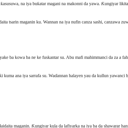
asusuwa, na iya buƙatar magani na makonni da yawa. Ƙungiyar likitank
idaita tsarin maganin ku. Wannan na iya nufin canza sashi, canzawa zu
yake ba kowa ba ne ke fuskantar su. Abu mafi mahimmanci da za a fahi
ƙi kuma ana iya sarrafa su. Waɗannan halayen yau da kullun yawanci b
aidaita maganin. Ƙungiyar kula da lafiyarka na iya ba da shawarar han