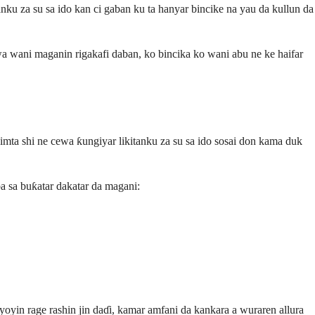
u za su sa ido kan ci gaban ku ta hanyar bincike na yau da kullun da
wa wani maganin rigakafi daban, ko bincika ko wani abu ne ke haifar
mta shi ne cewa ƙungiyar likitanku za su sa ido sosai don kama duk
a sa buƙatar dakatar da magani:
yoyin rage rashin jin daɗi, kamar amfani da kankara a wuraren allura