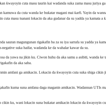
 kan ƙwayoyin cuta masu taurin kai waɗanda suka zama masu juriya g
an kamuwa da cuta wanda ke buƙatar magani mai ƙarfi. Yayin da wanna
cuta masu tsanani lokacin da aka gudanar da su yadda ya kamata a ƙar
a sauran magungunan rigakafin ba za su iya sarrafa su yadda ya kama
gative suka haifar, waɗanda ke da wahalar kawar da su.
ssa da yawa na jikin ku. Ciwon huhu da aka samu a asibiti, wanda ke 
igakafin da aka saba.
mmin amfani ga amikacin. Lokacin da ƙwayoyin cuta suka shiga cikin j
gakafin kuma suna amfana daga maganin amikacin. Waɗannan UTIs masu
cikin ku, wani lokacin suna buƙatar amikacin lokacin da ƙwayoyin cuta