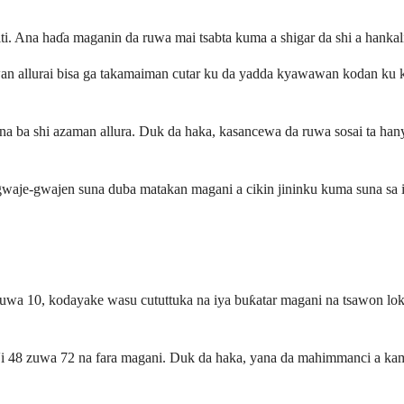
biti. Ana haɗa maganin da ruwa mai tsabta kuma a shigar da shi a hankal
awan allurai bisa ga takamaiman cutar ku da yadda kyawawan kodan ku k
a ba shi azaman allura. Duk da haka, kasancewa da ruwa sosai ta han
 gwaje-gwajen suna duba matakan magani a cikin jininku kuma suna sa 
a 10, kodayake wasu cututtuka na iya buƙatar magani na tsawon lokaci
a'o'i 48 zuwa 72 na fara magani. Duk da haka, yana da mahimmanci a k