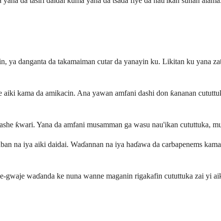
ana da tasiri daidai kuma yana da tsada fiye da nau'ikan sunan alama.
 ya danganta da takamaiman cutar da yanayin ku. Likitan ku yana zaɓ
aiki kama da amikacin. Ana yawan amfani dashi don ƙananan cututtuka
ashe ƙwari. Yana da amfani musamman ga wasu nau'ikan cututtuka, mu
aban na iya aiki daidai. Waɗannan na iya haɗawa da carbapenems kama
gwaje waɗanda ke nuna wanne maganin rigakafin cututtuka zai yi aiki