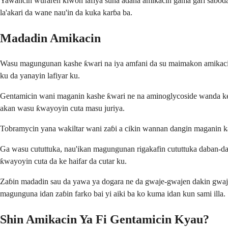
Yawancin wuraren kiwon lafiya suna adana amikacin gama gari saboda y
la'akari da wane nau'in da kuka karɓa ba.
Madadin Amikacin
Wasu magungunan kashe ƙwari na iya amfani da su maimakon amikacin,
ku da yanayin lafiyar ku.
Gentamicin wani maganin kashe ƙwari ne na aminoglycoside wanda ke 
akan wasu ƙwayoyin cuta masu juriya.
Tobramycin yana wakiltar wani zaɓi a cikin wannan dangin maganin k
Ga wasu cututtuka, nau'ikan magungunan rigakafin cututtuka daban-d
ƙwayoyin cuta da ke haifar da cutar ku.
Zaɓin madadin sau da yawa ya dogara ne da gwaje-gwajen dakin gwaje-
magunguna idan zaɓin farko bai yi aiki ba ko kuma idan kun sami illa.
Shin Amikacin Ya Fi Gentamicin Kyau?