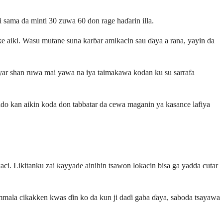
i sama da minti 30 zuwa 60 don rage haɗarin illa.
e aiki. Wasu mutane suna karɓar amikacin sau ɗaya a rana, yayin da
yar shan ruwa mai yawa na iya taimakawa kodan ku su sarrafa
ido kan aikin koda don tabbatar da cewa maganin ya kasance lafiya
. Likitanku zai ƙayyade ainihin tsawon lokacin bisa ga yadda cutar
ammala cikakken kwas ɗin ko da kun ji daɗi gaba ɗaya, saboda tsayawa