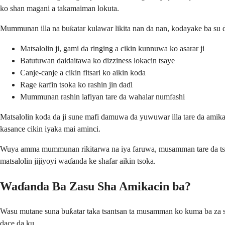
ko shan magani a takamaiman lokuta.
Mummunan illa na buƙatar kulawar likita nan da nan, kodayake ba su d
Matsalolin ji, gami da ringing a cikin kunnuwa ko asarar ji
Batutuwan daidaitawa ko dizziness lokacin tsaye
Canje-canje a cikin fitsari ko aikin koda
Rage ƙarfin tsoka ko rashin jin daɗi
Mummunan rashin lafiyan tare da wahalar numfashi
Matsalolin koda da ji sune mafi damuwa da yuwuwar illa tare da amikac
kasance cikin iyaka mai aminci.
Wuya amma mummunan rikitarwa na iya faruwa, musamman tare da tsawo
matsalolin jijiyoyi waɗanda ke shafar aikin tsoka.
Waɗanda Ba Zasu Sha Amikacin ba?
Wasu mutane suna buƙatar taka tsantsan ta musamman ko kuma ba za su i
dace da ku.