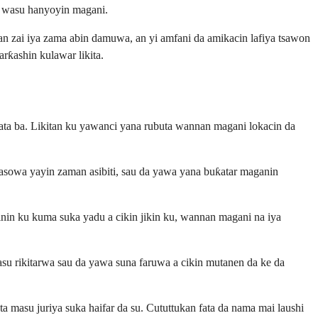
a wasu hanyoyin magani.
n zai iya zama abin damuwa, an yi amfani da amikacin lafiya tsawon
ƙashin kulawar likita.
ta ba. Likitan ku yawanci yana rubuta wannan magani lokacin da
tasowa yayin zaman asibiti, sau da yawa yana buƙatar maganin
inin ku kuma suka yadu a cikin jikin ku, wannan magani na iya
 rikitarwa sau da yawa suna faruwa a cikin mutanen da ke da
 masu juriya suka haifar da su. Cututtukan fata da nama mai laushi