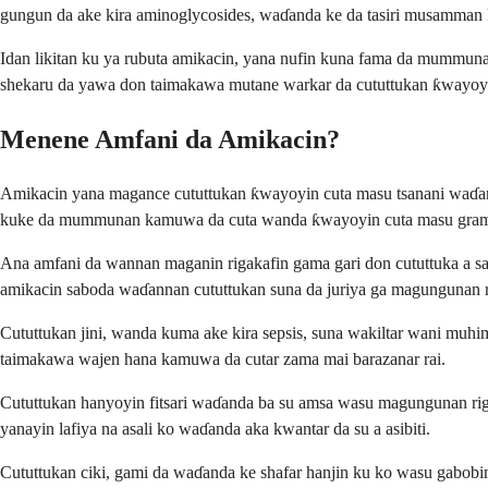
gungun da ake kira aminoglycosides, waɗanda ke da tasiri musamman
Idan likitan ku ya rubuta amikacin, yana nufin kuna fama da mummun
shekaru da yawa don taimakawa mutane warkar da cututtukan ƙwayoyin 
Menene Amfani da Amikacin?
Amikacin yana magance cututtukan ƙwayoyin cuta masu tsanani waɗand
kuke da mummunan kamuwa da cuta wanda ƙwayoyin cuta masu gram-ne
Ana amfani da wannan maganin rigakafin gama gari don cututtuka a sa
amikacin saboda waɗannan cututtukan suna da juriya ga magungunan r
Cututtukan jini, wanda kuma ake kira sepsis, suna wakiltar wani muhi
taimakawa wajen hana kamuwa da cutar zama mai barazanar rai.
Cututtukan hanyoyin fitsari waɗanda ba su amsa wasu magungunan ri
yanayin lafiya na asali ko waɗanda aka kwantar da su a asibiti.
Cututtukan ciki, gami da waɗanda ke shafar hanjin ku ko wasu gabobin 