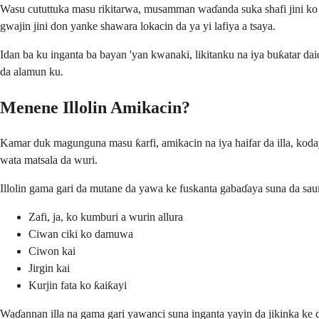
Wasu cututtuka masu rikitarwa, musamman waɗanda suka shafi jini ko ƙ
gwajin jini don yanke shawara lokacin da ya yi lafiya a tsaya.
Idan ba ku inganta ba bayan 'yan kwanaki, likitanku na iya buƙatar da
da alamun ku.
Menene Illolin Amikacin?
Kamar duk magunguna masu ƙarfi, amikacin na iya haifar da illa, koda
wata matsala da wuri.
Illolin gama gari da mutane da yawa ke fuskanta gabaɗaya suna da sau
Zafi, ja, ko kumburi a wurin allura
Ciwan ciki ko damuwa
Ciwon kai
Jirgin kai
Kurjin fata ko ƙaiƙayi
Waɗannan illa na gama gari yawanci suna inganta yayin da jikinka ke d