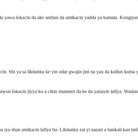
a yawa lokacin da ake amfani da amikacin yadda ya kamata. Ƙungiyar l
in. Shi ya sa likitanku ke yin odar gwajin jini na yau da kullun kuma 
n lokacin jiyya ko a cikin mutanen da ke da yanayin lafiya. Waɗann
ya shan amikacin lafiya ba. Likitanku zai yi nazari a hankali kan tar