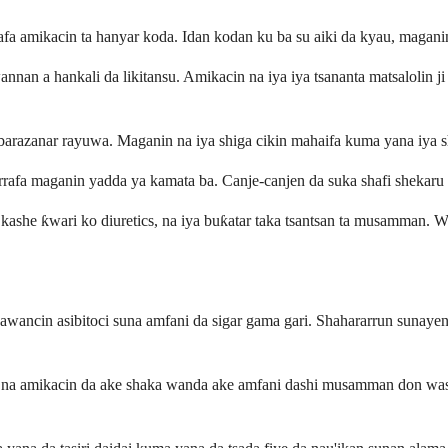
afa amikacin ta hanyar koda. Idan kodan ku ba su aiki da kyau, magani
 wannan a hankali da likitansu. Amikacin na iya iya tsananta matsalolin
barazanar rayuwa. Maganin na iya shiga cikin mahaifa kuma yana iya sha
sarrafa maganin yadda ya kamata ba. Canje-canjen da suka shafi shekaru 
 ƙwari ko diuretics, na iya buƙatar taka tsantsan ta musamman. Waɗ
ancin asibitoci suna amfani da sigar gama gari. Shahararrun sunayen
na amikacin da ake shaka wanda ake amfani dashi musamman don wasu