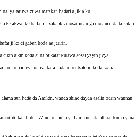
n na iya taruwa zuwa matakan haɗari a jikin ku.
 ji da ke akwai ko haifar da sababbi, musamman ga mutanen da ke cikin
far ji ko ci gaban koda na jaririn.
a cikin aikin koda suna buƙatar kulawa sosai yayin jiyya.
annan haɗuwa na iya ƙara haɗarin matsalolin koda ko ji.
 alama sun haɗa da Amikin, wanda shine ɗayan asalin tsarin wannan
 cututtukan huhu. Wannan nau'in ya bambanta da allurar kuma yana