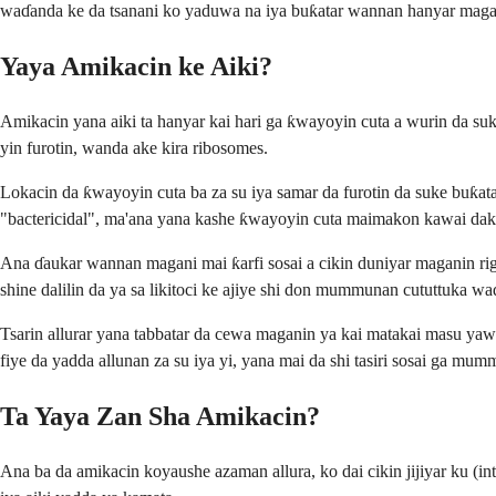
waɗanda ke da tsanani ko yaduwa na iya buƙatar wannan hanyar magani
Yaya Amikacin ke Aiki?
Amikacin yana aiki ta hanyar kai hari ga ƙwayoyin cuta a wurin da suk
yin furotin, wanda ake kira ribosomes.
Lokacin da ƙwayoyin cuta ba za su iya samar da furotin da suke buƙat
"bactericidal", ma'ana yana kashe ƙwayoyin cuta maimakon kawai daka
Ana ɗaukar wannan magani mai ƙarfi sosai a cikin duniyar maganin rig
shine dalilin da ya sa likitoci ke ajiye shi don mummunan cututtuka w
Tsarin allurar yana tabbatar da cewa maganin ya kai matakai masu yawa
fiye da yadda allunan za su iya yi, yana mai da shi tasiri sosai ga mu
Ta Yaya Zan Sha Amikacin?
Ana ba da amikacin koyaushe azaman allura, ko dai cikin jijiyar ku (in