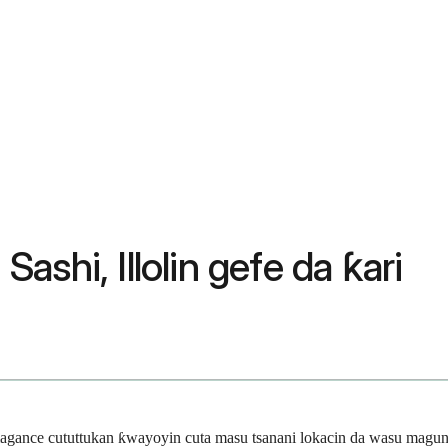
shi, Illolin gefe da ƙari
n magance cututtukan ƙwayoyin cuta masu tsanani lokacin da wasu magun