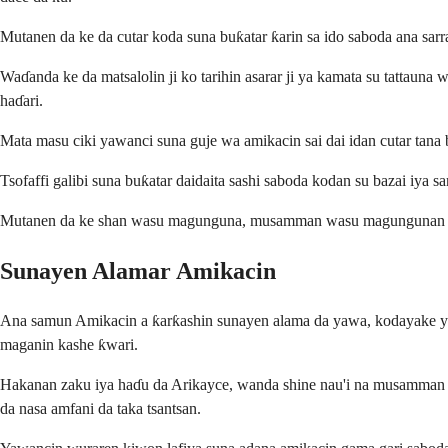
Mutanen da ke da cutar koda suna buƙatar ƙarin sa ido saboda ana sarr
Waɗanda ke da matsalolin ji ko tarihin asarar ji ya kamata su tattauna
haɗari.
Mata masu ciki yawanci suna guje wa amikacin sai dai idan cutar tana 
Tsofaffi galibi suna buƙatar daidaita sashi saboda kodan su bazai iya 
Mutanen da ke shan wasu magunguna, musamman wasu magungunan kashe
Sunayen Alamar Amikacin
Ana samun Amikacin a ƙarƙashin sunayen alama da yawa, kodayake yaw
maganin kashe ƙwari.
Hakanan zaku iya haɗu da Arikayce, wanda shine nau'i na musamman 
da nasa amfani da taka tsantsan.