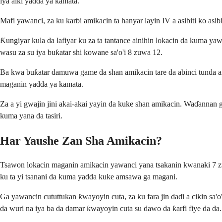
iya aiki yadda ya kamata.
Mafi yawanci, za ku karɓi amikacin ta hanyar layin IV a asibiti ko asi
Ƙungiyar kula da lafiyar ku za ta tantance ainihin lokacin da kuma y
wasu za su iya buƙatar shi kowane sa'o'i 8 zuwa 12.
Ba kwa buƙatar damuwa game da shan amikacin tare da abinci tunda an
maganin yadda ya kamata.
Za a yi gwajin jini akai-akai yayin da kuke shan amikacin. Waɗannan
kuma yana da tasiri.
Har Yaushe Zan Sha Amikacin?
Tsawon lokacin maganin amikacin yawanci yana tsakanin kwanaki 7 zuw
ku ta yi tsanani da kuma yadda kuke amsawa ga magani.
Ga yawancin cututtukan ƙwayoyin cuta, za ku fara jin daɗi a cikin s
da wuri na iya ba da damar ƙwayoyin cuta su dawo da ƙarfi fiye da da.