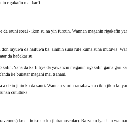
n rigakafin mai ƙarfi.
e da rauni sosai - ikon su na yin furotin. Wannan maganin rigakafin ya
a don rayuwa da haifuwa ba, ainihin suna rufe kuma suna mutuwa. Wann
tar da haɓakar su.
akafin. Yana da ƙarfi fiye da yawancin maganin rigakafin gama gari ka
aɗanda ke buƙatar magani mai tsanani.
 a cikin jinin ku da sauri. Wannan saurin rarrabawa a cikin jikin ku 
mmunan cututtuka.
travenous) ko cikin tsokar ku (intramuscular). Ba za ku iya shan wannan