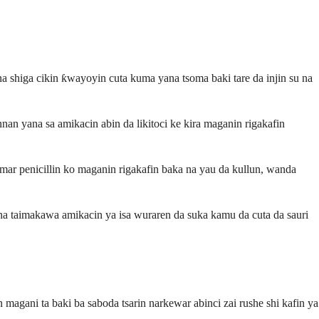
na shiga cikin ƙwayoyin cuta kuma yana tsoma baki tare da injin su na
an yana sa amikacin abin da likitoci ke kira maganin rigakafin
mar penicillin ko maganin rigakafin baka na yau da kullun, wanda
yana taimakawa amikacin ya isa wuraren da suka kamu da cuta da sauri
 magani ta baki ba saboda tsarin narkewar abinci zai rushe shi kafin ya