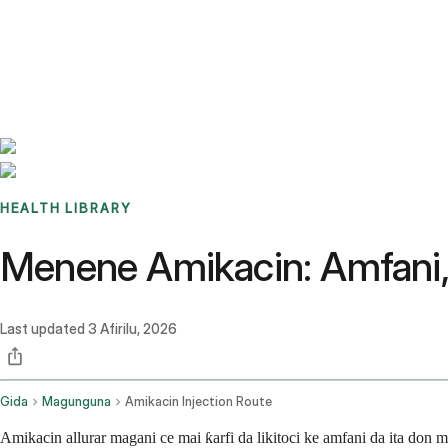
Benchmarks
Stories
FAQ
Sign up / Log in
HEALTH LIBRARY
Menene Amikacin: Amfani, Sa
Last updated
3 Afirilu, 2026
Gida
Magunguna
Amikacin Injection Route
Amikacin allurar magani ce mai ƙarfi da likitoci ke amfani da ita do