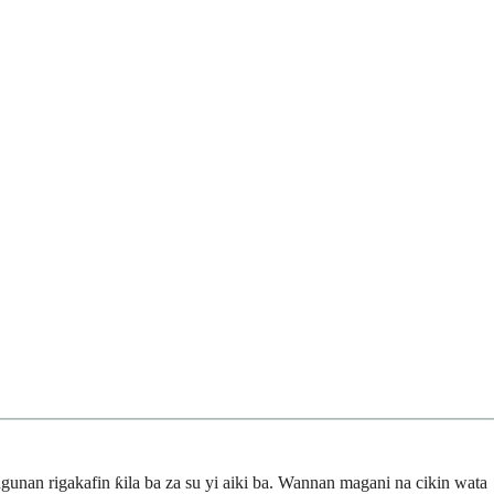
gunan rigakafin ƙila ba za su yi aiki ba. Wannan magani na cikin wata