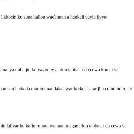
ikitocin ku suna kallon waɗannan a hankali yayin jiyya:
yana iya duba jin ku yayin jiyya don tabbatar da cewa komai ya
an sun haɗa da mummunan lalacewar koda, asarar ji na dindindin, ko
ihin lafiyar ku kafin rubuta wannan magani don tabbatar da cewa ya