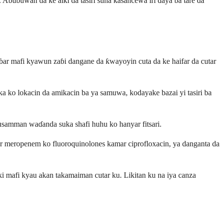
 Abubuwan da ke aiki da tasiri suna kasancewa iri ɗaya ba tare da
ar mafi kyawun zaɓi dangane da ƙwayoyin cuta da ke haifar da cutar
 ko lokacin da amikacin ba ya samuwa, kodayake bazai yi tasiri ba
samman waɗanda suka shafi huhu ko hanyar fitsari.
r meropenem ko fluoroquinolones kamar ciprofloxacin, ya danganta da
 mafi kyau akan takamaiman cutar ku. Likitan ku na iya canza