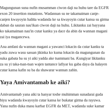
Magungunan suna nufin musamman ciwon daji na huhu tare da EGFR
exon 20 insertion mutations. Waɗannan su ne takamaiman canje-
canjen kwayoyin halitta waɗanda ke sa ƙwayoyin cutar kansa su girma
daban da sauran nau'ikan ciwon daji na huhu. Likitanku zai bayyana
ko takamaiman nau'in cutar kanku ya dace da abin da wannan magani
zai iya magancewa.
Ana amfani da wannan magani a yawanci lokacin da cutar kanku ta
yadu zuwa wasu sassan jikinka ko kuma lokacin da magungunan da
suka gabata ba su yi aiki yadda ake tsammani ba. Ƙungiyar likitanku
za su yi taka-tsan-tsan wajen tantance lafiyar ku gaba ɗaya da halayen
cutar kansa kafin su ba da shawarar wannan zaɓin.
Yaya Amivantamab ke aiki?
Amivantamab yana aiki ta hanyar toshe muhimman sunadarai guda
biyu waɗanda ƙwayoyin cutar kansa ke buƙatar girma da rayuwa.
Yana nufin duka masu karɓar EGFR da MET, waɗanda suke kamar