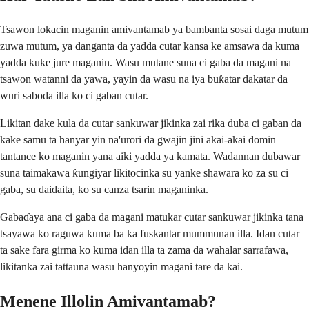
Tsawon lokacin maganin amivantamab ya bambanta sosai daga mutum
zuwa mutum, ya danganta da yadda cutar kansa ke amsawa da kuma
yadda kuke jure maganin. Wasu mutane suna ci gaba da magani na
tsawon watanni da yawa, yayin da wasu na iya buƙatar dakatar da
wuri saboda illa ko ci gaban cutar.
Likitan dake kula da cutar sankuwar jikinka zai rika duba ci gaban da
kake samu ta hanyar yin na'urori da gwajin jini akai-akai domin
tantance ko maganin yana aiki yadda ya kamata. Wadannan dubawar
suna taimakawa ƙungiyar likitocinka su yanke shawara ko za su ci
gaba, su daidaita, ko su canza tsarin maganinka.
Gabaɗaya ana ci gaba da magani matukar cutar sankuwar jikinka tana
tsayawa ko raguwa kuma ba ka fuskantar mummunan illa. Idan cutar
ta sake fara girma ko kuma idan illa ta zama da wahalar sarrafawa,
likitanka zai tattauna wasu hanyoyin magani tare da kai.
Menene Illolin Amivantamab?