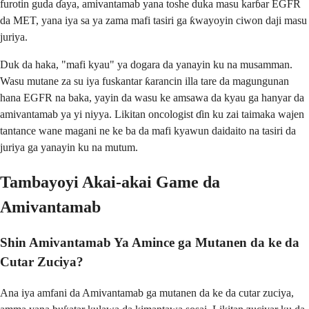
furotin guda ɗaya, amivantamab yana toshe duka masu karɓar EGFR
da MET, yana iya sa ya zama mafi tasiri ga ƙwayoyin ciwon daji masu
juriya.
Duk da haka, "mafi kyau" ya dogara da yanayin ku na musamman.
Wasu mutane za su iya fuskantar ƙarancin illa tare da magungunan
hana EGFR na baka, yayin da wasu ke amsawa da kyau ga hanyar da
amivantamab ya yi niyya. Likitan oncologist ɗin ku zai taimaka wajen
tantance wane magani ne ke ba da mafi kyawun daidaito na tasiri da
juriya ga yanayin ku na mutum.
Tambayoyi Akai-akai Game da
Amivantamab
Shin Amivantamab Ya Amince ga Mutanen da ke da
Cutar Zuciya?
Ana iya amfani da Amivantamab ga mutanen da ke da cutar zuciya,