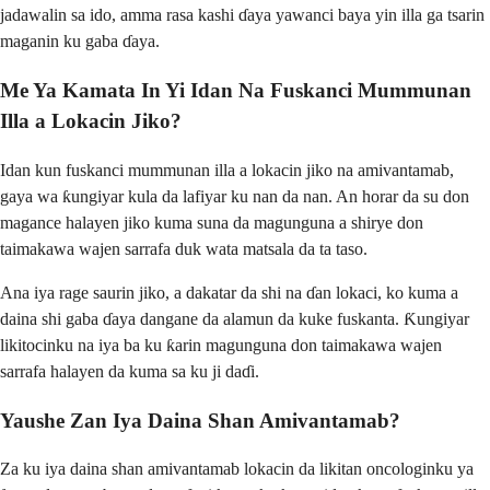
jadawalin sa ido, amma rasa kashi ɗaya yawanci baya yin illa ga tsarin
maganin ku gaba ɗaya.
Me Ya Kamata In Yi Idan Na Fuskanci Mummunan
Illa a Lokacin Jiko?
Idan kun fuskanci mummunan illa a lokacin jiko na amivantamab,
gaya wa ƙungiyar kula da lafiyar ku nan da nan. An horar da su don
magance halayen jiko kuma suna da magunguna a shirye don
taimakawa wajen sarrafa duk wata matsala da ta taso.
Ana iya rage saurin jiko, a dakatar da shi na ɗan lokaci, ko kuma a
daina shi gaba ɗaya dangane da alamun da kuke fuskanta. Ƙungiyar
likitocinku na iya ba ku ƙarin magunguna don taimakawa wajen
sarrafa halayen da kuma sa ku ji daɗi.
Yaushe Zan Iya Daina Shan Amivantamab?
Za ku iya daina shan amivantamab lokacin da likitan oncologinku ya