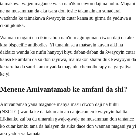
taimakawa wajen magance wasu nau'ikan ciwon daji na huhu. Magani
ne na musamman da aka tsara don toshe takamaiman sunadarai
waɗanda ke taimakawa ƙwayoyin cutar kansa su girma da yaduwa a
cikin jikinka.
Wannan magani na cikin sabon nau'in magungunan ciwon daji da ake
kira bispecific antibodies. Yi tunanin sa a matsayin kayan aiki na
daidaito wanda ke nufin hanyoyi biyu daban-daban da ƙwayoyin cutar
kansa ke amfani da su don rayuwa, maimakon shafar duk ƙwayoyin da
ke rarraba da sauri kamar yadda maganin chemotherapy na gargajiya
ke yi.
Menene Amivantamab ke amfani da shi?
Amivantamab yana magance manya masu ciwon daji na huhu
(NSCLC) wanda ke da takamaiman canje-canjen kwayoyin halitta.
Likitanku zai ba da umarnin gwaje-gwaje na musamman don tantance
ko cutar kanku tana da halayen da suka dace don wannan magani ya yi
aiki yadda ya kamata.