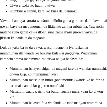
Ciwo a tsoka ko haɗin gwiwa
Kumburi a hannu, ƙafa, ko kusa da idanunku
Yawanci ana iya sarrafa waɗannan illolin gama gari tare da kulawa mai
goyan baya da magungunan da likitanku zai iya rubutawa. Yawancin
mutane suna ganin cewa illolin suna zama masu jurewa yayin da
jikinsu ke daidaita da maganin.
Duk da yake ba su da yawa, wasu mutane na iya fuskantar
mummunan illa wanda ke buƙatar kulawar gaggawa. Waɗannan
ƙarancin amma mahimman rikitarwa na iya haɗawa da:
Mummunan halayen shigar da magani tare da wahalar numfashi,
ciwon kirji, ko mummunan kurji
Mummunan matsalolin huhu (pneumonitis) wanda ke haifar da
tari mai tsanani ko gajeren numfashi
Matsalolin zuciya, gami da bugun zuciya mara kyau ko ciwon
kirji
Mummunan halayen fata waɗanda ke rufe manyan wurare na