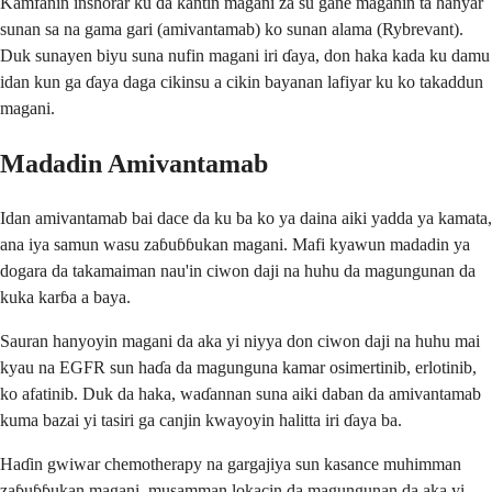
Kamfanin inshorar ku da kantin magani za su gane maganin ta hanyar
sunan sa na gama gari (amivantamab) ko sunan alama (Rybrevant).
Duk sunayen biyu suna nufin magani iri ɗaya, don haka kada ku damu
idan kun ga ɗaya daga cikinsu a cikin bayanan lafiyar ku ko takaddun
magani.
Madadin Amivantamab
Idan amivantamab bai dace da ku ba ko ya daina aiki yadda ya kamata,
ana iya samun wasu zaɓuɓɓukan magani. Mafi kyawun madadin ya
dogara da takamaiman nau'in ciwon daji na huhu da magungunan da
kuka karɓa a baya.
Sauran hanyoyin magani da aka yi niyya don ciwon daji na huhu mai
kyau na EGFR sun haɗa da magunguna kamar osimertinib, erlotinib,
ko afatinib. Duk da haka, waɗannan suna aiki daban da amivantamab
kuma bazai yi tasiri ga canjin kwayoyin halitta iri ɗaya ba.
Haɗin gwiwar chemotherapy na gargajiya sun kasance muhimman
zaɓuɓɓukan magani, musamman lokacin da magungunan da aka yi