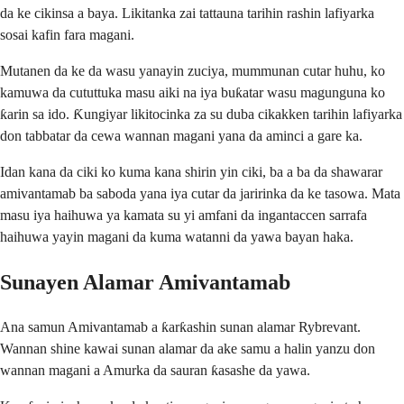
da ke cikinsa a baya. Likitanka zai tattauna tarihin rashin lafiyarka
sosai kafin fara magani.
Mutanen da ke da wasu yanayin zuciya, mummunan cutar huhu, ko
kamuwa da cututtuka masu aiki na iya buƙatar wasu magunguna ko
ƙarin sa ido. Ƙungiyar likitocinka za su duba cikakken tarihin lafiyarka
don tabbatar da cewa wannan magani yana da aminci a gare ka.
Idan kana da ciki ko kuma kana shirin yin ciki, ba a ba da shawarar
amivantamab ba saboda yana iya cutar da jaririnka da ke tasowa. Mata
masu iya haihuwa ya kamata su yi amfani da ingantaccen sarrafa
haihuwa yayin magani da kuma watanni da yawa bayan haka.
Sunayen Alamar Amivantamab
Ana samun Amivantamab a ƙarƙashin sunan alamar Rybrevant.
Wannan shine kawai sunan alamar da ake samu a halin yanzu don
wannan magani a Amurka da sauran ƙasashe da yawa.