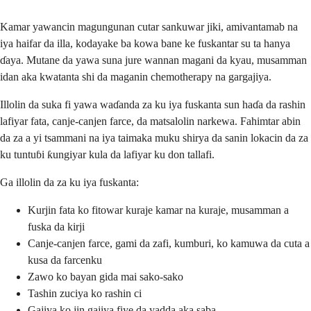
Kamar yawancin magungunan cutar sankuwar jiki, amivantamab na
iya haifar da illa, kodayake ba kowa bane ke fuskantar su ta hanya
ɗaya. Mutane da yawa suna jure wannan magani da kyau, musamman
idan aka kwatanta shi da maganin chemotherapy na gargajiya.
Illolin da suka fi yawa waɗanda za ku iya fuskanta sun haɗa da rashin
lafiyar fata, canje-canjen farce, da matsalolin narkewa. Fahimtar abin
da za a yi tsammani na iya taimaka muku shirya da sanin lokacin da za
ku tuntuɓi ƙungiyar kula da lafiyar ku don tallafi.
Ga illolin da za ku iya fuskanta:
Kurjin fata ko fitowar kuraje kamar na kuraje, musamman a
fuska da kirji
Canje-canjen farce, gami da zafi, kumburi, ko kamuwa da cuta a
kusa da farcenku
Zawo ko bayan gida mai sako-sako
Tashin zuciya ko rashin ci
Gajiya ko jin gajiya fiye da yadda aka saba