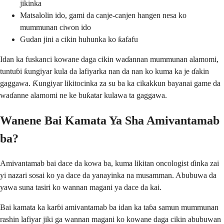
jikinka
Matsalolin ido, gami da canje-canjen hangen nesa ko
mummunan ciwon ido
Gudan jini a cikin huhunka ko ƙafafu
Idan ka fuskanci kowane daga cikin waɗannan mummunan alamomi,
tuntuɓi ƙungiyar kula da lafiyarka nan da nan ko kuma ka je ɗakin
gaggawa. Ƙungiyar likitocinka za su ba ka cikakkun bayanai game da
waɗanne alamomi ne ke buƙatar kulawa ta gaggawa.
Wanene Bai Kamata Ya Sha Amivantamab
ba?
Amivantamab bai dace da kowa ba, kuma likitan oncologist ɗinka zai
yi nazari sosai ko ya dace da yanayinka na musamman. Abubuwa da
yawa suna tasiri ko wannan magani ya dace da kai.
Bai kamata ka karɓi amivantamab ba idan ka taɓa samun mummunan
rashin lafiyar jiki ga wannan magani ko kowane daga cikin abubuwan