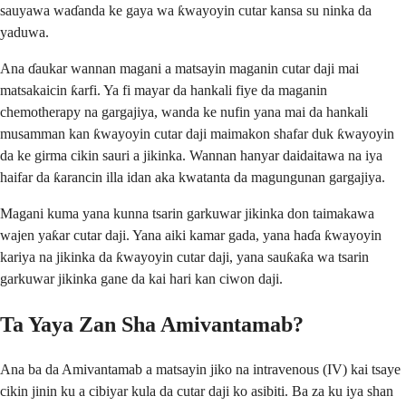
sauyawa waɗanda ke gaya wa ƙwayoyin cutar kansa su ninka da
yaduwa.
Ana ɗaukar wannan magani a matsayin maganin cutar daji mai
matsakaicin ƙarfi. Ya fi mayar da hankali fiye da maganin
chemotherapy na gargajiya, wanda ke nufin yana mai da hankali
musamman kan ƙwayoyin cutar daji maimakon shafar duk ƙwayoyin
da ke girma cikin sauri a jikinka. Wannan hanyar daidaitawa na iya
haifar da ƙarancin illa idan aka kwatanta da magungunan gargajiya.
Magani kuma yana kunna tsarin garkuwar jikinka don taimakawa
wajen yaƙar cutar daji. Yana aiki kamar gada, yana haɗa ƙwayoyin
kariya na jikinka da ƙwayoyin cutar daji, yana sauƙaƙa wa tsarin
garkuwar jikinka gane da kai hari kan ciwon daji.
Ta Yaya Zan Sha Amivantamab?
Ana ba da Amivantamab a matsayin jiko na intravenous (IV) kai tsaye
cikin jinin ku a cibiyar kula da cutar daji ko asibiti. Ba za ku iya shan