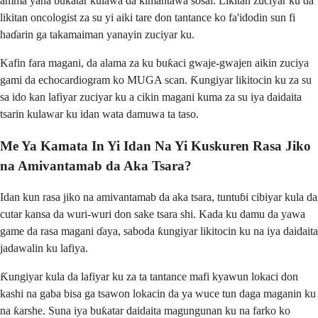
amma yana buƙatar kulawa da kimantawa sosai. Likitan zuciyar ku da
likitan oncologist za su yi aiki tare don tantance ko fa'idodin sun fi
haɗarin ga takamaiman yanayin zuciyar ku.
Kafin fara magani, da alama za ku buƙaci gwaje-gwajen aikin zuciya
gami da echocardiogram ko MUGA scan. Ƙungiyar likitocin ku za su
sa ido kan lafiyar zuciyar ku a cikin magani kuma za su iya daidaita
tsarin kulawar ku idan wata damuwa ta taso.
Me Ya Kamata In Yi Idan Na Yi Kuskuren Rasa Jiko
na Amivantamab da Aka Tsara?
Idan kun rasa jiko na amivantamab da aka tsara, tuntuɓi cibiyar kula da
cutar kansa da wuri-wuri don sake tsara shi. Kada ku damu da yawa
game da rasa magani ɗaya, saboda ƙungiyar likitocin ku na iya daidaita
jadawalin ku lafiya.
Ƙungiyar kula da lafiyar ku za ta tantance mafi kyawun lokaci don
kashi na gaba bisa ga tsawon lokacin da ya wuce tun daga maganin ku
na ƙarshe. Suna iya buƙatar daidaita magungunan ku na farko ko