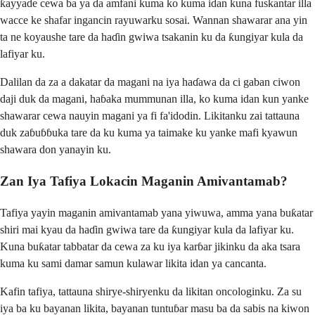
ƙayyade cewa ba ya da amfani kuma ko kuma idan kuna fuskantar illa
wacce ke shafar ingancin rayuwarku sosai. Wannan shawarar ana yin
ta ne koyaushe tare da haɗin gwiwa tsakanin ku da ƙungiyar kula da
lafiyar ku.
Dalilan da za a dakatar da magani na iya haɗawa da ci gaban ciwon
daji duk da magani, haɓaka mummunan illa, ko kuma idan kun yanke
shawarar cewa nauyin magani ya fi fa'idodin. Likitanku zai tattauna
duk zaɓuɓɓuka tare da ku kuma ya taimake ku yanke mafi kyawun
shawara don yanayin ku.
Zan Iya Tafiya Lokacin Maganin Amivantamab?
Tafiya yayin maganin amivantamab yana yiwuwa, amma yana buƙatar
shiri mai kyau da haɗin gwiwa tare da ƙungiyar kula da lafiyar ku.
Kuna buƙatar tabbatar da cewa za ku iya karɓar jikinku da aka tsara
kuma ku sami damar samun kulawar likita idan ya cancanta.
Kafin tafiya, tattauna shirye-shiryenku da likitan oncologinku. Za su
iya ba ku bayanan likita, bayanan tuntuɓar masu ba da sabis na kiwon