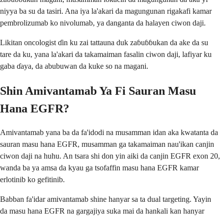
niyya ba su da tasiri. Ana iya la'akari da magungunan rigakafi kamar
pembrolizumab ko nivolumab, ya danganta da halayen ciwon daji.
Likitan oncologist ɗin ku zai tattauna duk zaɓuɓɓukan da ake da su
tare da ku, yana la'akari da takamaiman fasalin ciwon daji, lafiyar ku
gaba ɗaya, da abubuwan da kuke so na magani.
Shin Amivantamab Ya Fi Sauran Masu
Hana EGFR?
Amivantamab yana ba da fa'idodi na musamman idan aka kwatanta da
sauran masu hana EGFR, musamman ga takamaiman nau'ikan canjin
ciwon daji na huhu. An tsara shi don yin aiki da canjin EGFR exon 20,
wanda ba ya amsa da kyau ga tsofaffin masu hana EGFR kamar
erlotinib ko gefitinib.
Babban fa'idar amivantamab shine hanyar sa ta dual targeting. Yayin
da masu hana EGFR na gargajiya suka mai da hankali kan hanyar