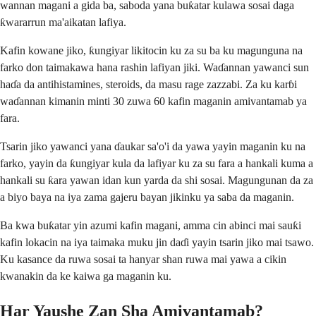
wannan magani a gida ba, saboda yana buƙatar kulawa sosai daga
ƙwararrun ma'aikatan lafiya.
Kafin kowane jiko, ƙungiyar likitocin ku za su ba ku magunguna na
farko don taimakawa hana rashin lafiyan jiki. Waɗannan yawanci sun
haɗa da antihistamines, steroids, da masu rage zazzabi. Za ku karɓi
waɗannan kimanin minti 30 zuwa 60 kafin maganin amivantamab ya
fara.
Tsarin jiko yawanci yana ɗaukar sa'o'i da yawa yayin maganin ku na
farko, yayin da ƙungiyar kula da lafiyar ku za su fara a hankali kuma a
hankali su ƙara yawan idan kun yarda da shi sosai. Magungunan da za
a biyo baya na iya zama gajeru bayan jikinku ya saba da maganin.
Ba kwa buƙatar yin azumi kafin magani, amma cin abinci mai sauƙi
kafin lokacin na iya taimaka muku jin daɗi yayin tsarin jiko mai tsawo.
Ku kasance da ruwa sosai ta hanyar shan ruwa mai yawa a cikin
kwanakin da ke kaiwa ga maganin ku.
Har Yaushe Zan Sha Amivantamab?