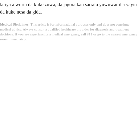
lafiya a wurin da kuke zuwa, da jagora kan sarrafa yuwuwar illa yayin
da kuke nesa da gida.
Medical Disclaimer:
This article is for informational purposes only and does not constitute
medical advice. Always consult a qualified healthcare provider for diagnosis and treatment
decisions. If you are experiencing a medical emergency, call 911 or go to the nearest emergency
room immediately.