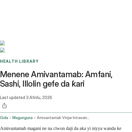
Benchmarks
Stories
FAQ
Sign up / Log in
HEALTH LIBRARY
Menene Amivantamab: Amfani,
Sashi, Illolin gefe da ƙari
Last updated
3 Afirilu, 2026
Gida
Magunguna
Amivantamab Vmjw Intravenous Route
Amivantamab magani ne na ciwon daji da aka yi niyya wanda ke