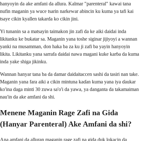
hanyoyin da ake amfani da allura. Kalmar "parenteral" kawai tana
nufin maganin ya wuce tsarin narkewar abincin ku kuma ya tafi kai
tsaye cikin kyallen takarda ko cikin jini.
Yi tunanin sa a matsayin taimakon jin zafi da ke aiki daidai inda
likitanku ke buƙatar sa. Maganin yana toshe siginar jijiyoyi a wannan
yanki na musamman, don haka ba za ku ji zafi ba yayin hanyoyin
likita. Likitanku yana sarrafa daidai nawa magani kuke karɓa da kuma
inda yake shiga jikinku.
Wannan hanyar tana ba da damar daidaitaccen sashi da tasiri nan take.
Maganin yana fara aiki a cikin mintuna kaɗan kuma yana iya ɗaukar
ko'ina daga minti 30 zuwa sa'o'i da yawa, ya danganta da takamaiman
nau'in da ake amfani da shi.
Menene Maganin Rage Zafi na Gida
(Hanyar Parenteral) Ake Amfani da shi?
Ana amfani da alluran maganin rage zafi na gida duk lokacin da