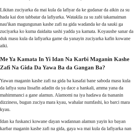
Likitan zuciyarka da mai kula da lafiyar da ke gudanar da aikin za su
hada kai don tabbatar da lafiyarka. Wataƙila za su zaɓi takamaiman
nau'ikan magungunan kashe zafi na gida waɗanda ke da sauƙi ga
zuciyarka ko kuma daidaita sashi yadda ya kamata. Koyaushe sanar da
duk masu kula da lafiyarka game da yanayin zuciyarka kafin kowane
aiki.
Me Ya Kamata In Yi Idan Na Karɓi Maganin Kashe
Zafi Na Gida Da Yawa Ba da Gangan Ba?
Yawan maganin kashe zafi na gida ba kasafai bane saboda masu kula
da lafiya suna lissafin adadin da ya dace a hankali, amma yana da
mahimmanci a gane alamun. Alamomi na iya haɗawa da tsananin
dizziness, bugun zuciya mara kyau, wahalar numfashi, ko barci mara
kyau.
Idan ka fuskanci kowane ɗayan waɗannan alamun yayin ko bayan
karɓar maganin kashe zafi na gida, gaya wa mai kula da lafiyarka nan