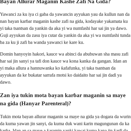
Bayan Allurar Maganin Kashe Zafi Na Gida?
Yawanci za ku iya ci gaba da yawancin ayyukan yau da kullun nan da
nan bayan karɓar maganin kashe zafi na gida, kodayake yakamata ku
yi taka tsantsan da yankin da aka yi wa numfashi har sai jin ya dawo.
Guji ayyukan da zasu iya cutar da yankin da aka yi wa numfashi tunda
ba za ku ji zafi ba wanda yawanci ke kare ku.
Domin hanyoyin hakori, kauce wa abinci da abubuwan sha masu zafi
har sai jin sanyi ya tafi don kauce wa kona kanka da gangan. Idan an
yi maka allura a hannuwanka ko ƙafafunka, yi taka tsantsan da
ayyukan da ke buƙatar sarrafa motsi ko daidaito har sai jin daɗi ya
dawo.
Zan iya tukin mota bayan karɓar maganin sa maye
na gida (Hanyar Parenteral)?
Tukin mota bayan allurar maganin sa maye na gida ya dogara da wurin
da kuma yawan jin sanyi, da kuma duk wani ƙarin magungunan da ka
karɓa. Idan an sa maye a ƙaramin yanki kawai kuma kana jin ƙarfi da