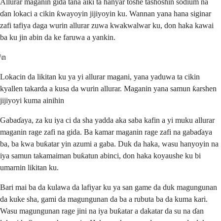
Allurar maganin gida tana aiki ta hanyar toshe tashoshin sodium na
ɗan lokaci a cikin ƙwayoyin jijiyoyin ku. Wannan yana hana siginar
zafi tafiya daga wurin allurar zuwa kwakwalwar ku, don haka kawai
ba ku jin abin da ke faruwa a yankin.
\n
Lokacin da likitan ku ya yi allurar magani, yana yaduwa ta cikin
kyallen takarda a kusa da wurin allurar. Maganin yana samun ƙarshen
jijiyoyi kuma ainihin
Gabaɗaya, za ku iya ci da sha yadda aka saba kafin a yi muku allurar
maganin rage zafi na gida. Ba kamar maganin rage zafi na gabaɗaya
ba, ba kwa buƙatar yin azumi a gaba. Duk da haka, wasu hanyoyin na
iya samun takamaiman buƙatun abinci, don haka koyaushe ku bi
umarnin likitan ku.
Bari mai ba da kulawa da lafiyar ku ya san game da duk magungunan
da kuke sha, gami da magungunan da ba a rubuta ba da kuma kari.
Wasu magungunan rage jini na iya buƙatar a dakatar da su na ɗan