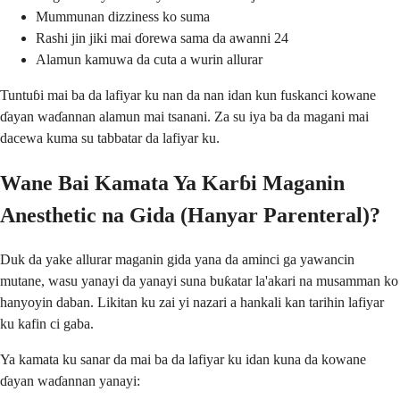
Mummunan dizziness ko suma
Rashi jin jiki mai ɗorewa sama da awanni 24
Alamun kamuwa da cuta a wurin allurar
Tuntuɓi mai ba da lafiyar ku nan da nan idan kun fuskanci kowane
ɗayan waɗannan alamun mai tsanani. Za su iya ba da magani mai
dacewa kuma su tabbatar da lafiyar ku.
Wane Bai Kamata Ya Karɓi Maganin
Anesthetic na Gida (Hanyar Parenteral)?
Duk da yake allurar maganin gida yana da aminci ga yawancin
mutane, wasu yanayi da yanayi suna buƙatar la'akari na musamman ko
hanyoyin daban. Likitan ku zai yi nazari a hankali kan tarihin lafiyar
ku kafin ci gaba.
Ya kamata ku sanar da mai ba da lafiyar ku idan kuna da kowane
ɗayan waɗannan yanayi: