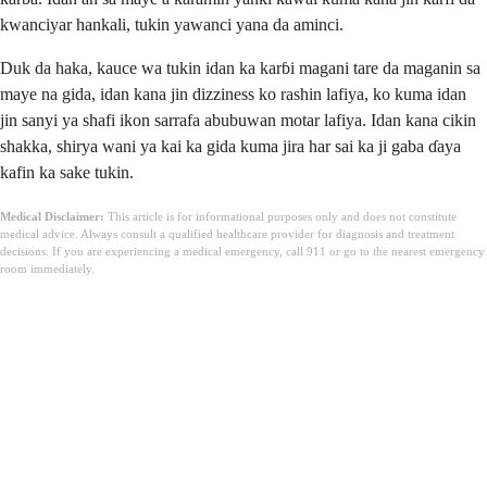
kwanciyar hankali, tukin yawanci yana da aminci.
Duk da haka, kauce wa tukin idan ka karɓi magani tare da maganin sa
maye na gida, idan kana jin dizziness ko rashin lafiya, ko kuma idan
jin sanyi ya shafi ikon sarrafa abubuwan motar lafiya. Idan kana cikin
shakka, shirya wani ya kai ka gida kuma jira har sai ka ji gaba ɗaya
kafin ka sake tukin.
Medical Disclaimer:
This article is for informational purposes only and does not constitute
medical advice. Always consult a qualified healthcare provider for diagnosis and treatment
decisions. If you are experiencing a medical emergency, call 911 or go to the nearest emergency
room immediately.