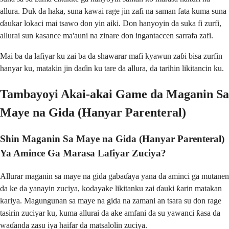
allura. Duk da haka, suna kawai rage jin zafi na saman fata kuma suna
ɗaukar lokaci mai tsawo don yin aiki. Don hanyoyin da suka fi zurfi,
allurai sun kasance ma'auni na zinare don ingantaccen sarrafa zafi.
Mai ba da lafiyar ku zai ba da shawarar mafi kyawun zaɓi bisa zurfin
hanyar ku, matakin jin daɗin ku tare da allura, da tarihin likitancin ku.
Tambayoyi Akai-akai Game da Maganin Sa
Maye na Gida (Hanyar Parenteral)
Shin Maganin Sa Maye na Gida (Hanyar Parenteral)
Ya Amince Ga Marasa Lafiyar Zuciya?
Allurar maganin sa maye na gida gabaɗaya yana da aminci ga mutanen
da ke da yanayin zuciya, kodayake likitanku zai ɗauki ƙarin matakan
kariya. Magungunan sa maye na gida na zamani an tsara su don rage
tasirin zuciyar ku, kuma allurai da ake amfani da su yawanci ƙasa da
waɗanda zasu iya haifar da matsalolin zuciya.