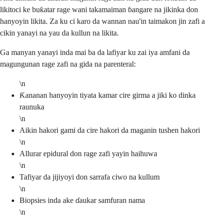
likitoci ke buƙatar rage wani takamaiman ɓangare na jikinka don
hanyoyin likita. Za ku ci karo da wannan nau'in taimakon jin zafi a
cikin yanayi na yau da kullun na likita.
Ga manyan yanayi inda mai ba da lafiyar ku zai iya amfani da
magungunan rage zafi na gida na parenteral:
\n
Ƙananan hanyoyin tiyata kamar cire girma a jiki ko dinka
raunuka
\n
Aikin hakori gami da cire hakori da maganin tushen hakori
\n
Allurar epidural don rage zafi yayin haihuwa
\n
Tafiyar da jijiyoyi don sarrafa ciwo na kullum
\n
Biopsies inda ake ɗaukar samfuran nama
\n