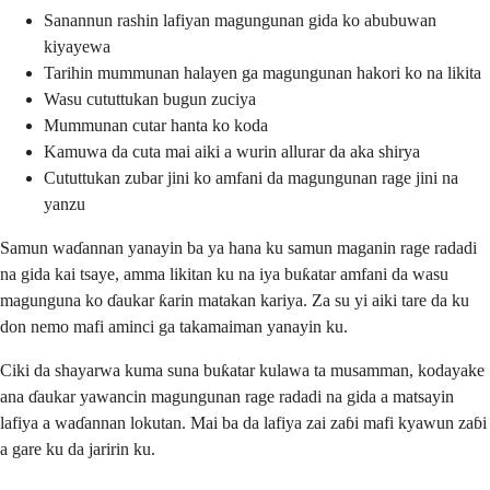
Sanannun rashin lafiyan magungunan gida ko abubuwan
kiyayewa
Tarihin mummunan halayen ga magungunan hakori ko na likita
Wasu cututtukan bugun zuciya
Mummunan cutar hanta ko koda
Kamuwa da cuta mai aiki a wurin allurar da aka shirya
Cututtukan zubar jini ko amfani da magungunan rage jini na
yanzu
Samun waɗannan yanayin ba ya hana ku samun maganin rage radadi
na gida kai tsaye, amma likitan ku na iya buƙatar amfani da wasu
magunguna ko ɗaukar ƙarin matakan kariya. Za su yi aiki tare da ku
don nemo mafi aminci ga takamaiman yanayin ku.
Ciki da shayarwa kuma suna buƙatar kulawa ta musamman, kodayake
ana ɗaukar yawancin magungunan rage radadi na gida a matsayin
lafiya a waɗannan lokutan. Mai ba da lafiya zai zaɓi mafi kyawun zaɓi
a gare ku da jaririn ku.