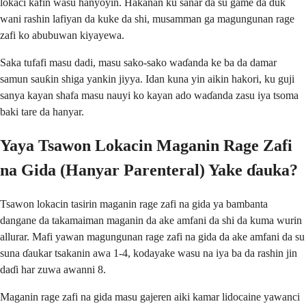
lokaci kafin wasu hanyoyin. Hakanan ku sanar da su game da duk
wani rashin lafiyan da kuke da shi, musamman ga magungunan rage
zafi ko abubuwan kiyayewa.
Saka tufafi masu dadi, masu sako-sako waɗanda ke ba da damar
samun sauƙin shiga yankin jiyya. Idan kuna yin aikin hakori, ku guji
sanya kayan shafa masu nauyi ko kayan ado waɗanda zasu iya tsoma
baki tare da hanyar.
Yaya Tsawon Lokacin Maganin Rage Zafi
na Gida (Hanyar Parenteral) Yake ɗauka?
Tsawon lokacin tasirin maganin rage zafi na gida ya bambanta
dangane da takamaiman maganin da ake amfani da shi da kuma wurin
allurar. Mafi yawan magungunan rage zafi na gida da ake amfani da su
suna ɗaukar tsakanin awa 1-4, kodayake wasu na iya ba da rashin jin
daɗi har zuwa awanni 8.
Maganin rage zafi na gida masu gajeren aiki kamar lidocaine yawanci