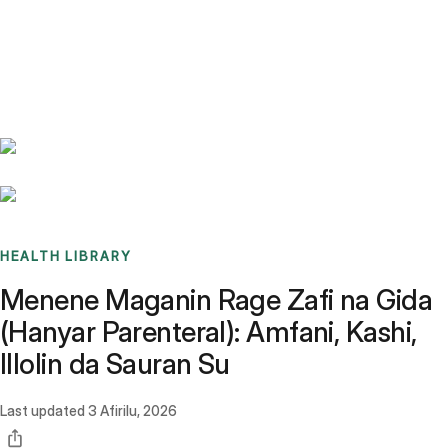
Benchmarks
Stories
FAQ
Sign up / Log in
HEALTH LIBRARY
Menene Maganin Rage Zafi na Gida
(Hanyar Parenteral): Amfani, Kashi,
Illolin da Sauran Su
Last updated
3 Afirilu, 2026