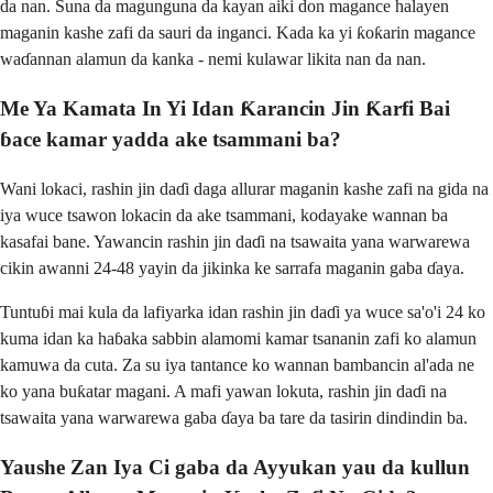
da nan. Suna da magunguna da kayan aiki don magance halayen
maganin kashe zafi da sauri da inganci. Kada ka yi ƙoƙarin magance
waɗannan alamun da kanka - nemi kulawar likita nan da nan.
Me Ya Kamata In Yi Idan Ƙarancin Jin Ƙarfi Bai
ɓace kamar yadda ake tsammani ba?
Wani lokaci, rashin jin daɗi daga allurar maganin kashe zafi na gida na
iya wuce tsawon lokacin da ake tsammani, kodayake wannan ba
kasafai bane. Yawancin rashin jin daɗi na tsawaita yana warwarewa
cikin awanni 24-48 yayin da jikinka ke sarrafa maganin gaba ɗaya.
Tuntuɓi mai kula da lafiyarka idan rashin jin daɗi ya wuce sa'o'i 24 ko
kuma idan ka haɓaka sabbin alamomi kamar tsananin zafi ko alamun
kamuwa da cuta. Za su iya tantance ko wannan bambancin al'ada ne
ko yana buƙatar magani. A mafi yawan lokuta, rashin jin daɗi na
tsawaita yana warwarewa gaba ɗaya ba tare da tasirin dindindin ba.
Yaushe Zan Iya Ci gaba da Ayyukan yau da kullun