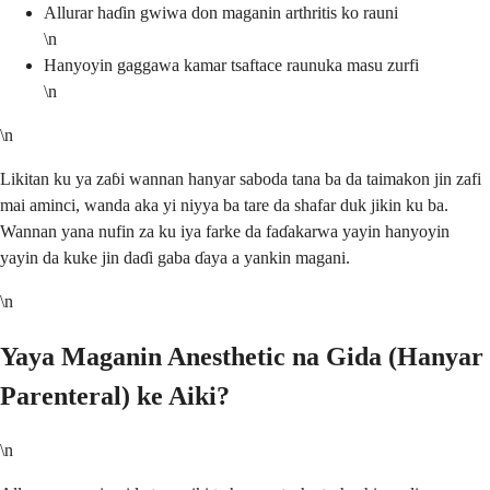
Allurar haɗin gwiwa don maganin arthritis ko rauni
\n
Hanyoyin gaggawa kamar tsaftace raunuka masu zurfi
\n
\n
Likitan ku ya zaɓi wannan hanyar saboda tana ba da taimakon jin zafi
mai aminci, wanda aka yi niyya ba tare da shafar duk jikin ku ba.
Wannan yana nufin za ku iya farke da faɗakarwa yayin hanyoyin
yayin da kuke jin daɗi gaba ɗaya a yankin magani.
\n
Yaya Maganin Anesthetic na Gida (Hanyar
Parenteral) ke Aiki?
\n