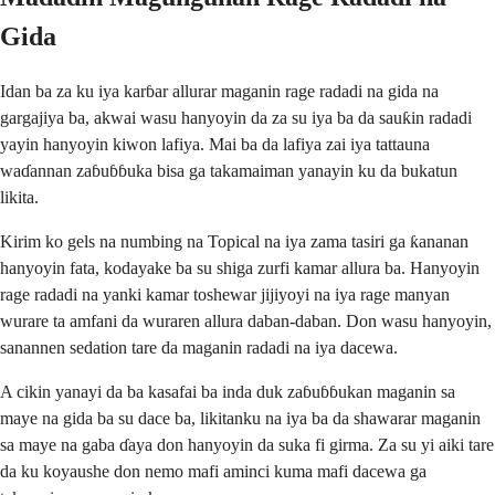
Gida
Idan ba za ku iya karɓar allurar maganin rage radadi na gida na
gargajiya ba, akwai wasu hanyoyin da za su iya ba da sauƙin radadi
yayin hanyoyin kiwon lafiya. Mai ba da lafiya zai iya tattauna
waɗannan zaɓuɓɓuka bisa ga takamaiman yanayin ku da bukatun
likita.
Kirim ko gels na numbing na Topical na iya zama tasiri ga ƙananan
hanyoyin fata, kodayake ba su shiga zurfi kamar allura ba. Hanyoyin
rage radadi na yanki kamar toshewar jijiyoyi na iya rage manyan
wurare ta amfani da wuraren allura daban-daban. Don wasu hanyoyin,
sanannen sedation tare da maganin radadi na iya dacewa.
A cikin yanayi da ba kasafai ba inda duk zaɓuɓɓukan maganin sa
maye na gida ba su dace ba, likitanku na iya ba da shawarar maganin
sa maye na gaba ɗaya don hanyoyin da suka fi girma. Za su yi aiki tare
da ku koyaushe don nemo mafi aminci kuma mafi dacewa ga