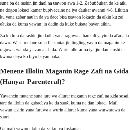
suna ba da rashin jin daɗi na tsawon awa 1-2. Zaɓuɓɓukan da ke aiki
na dogon lokaci kamar bupivacaine na iya ɗaukar awanni 4-8. Likitan
ku yana zaɓar nau'in da ya dace bisa tsawon lokacin da aikin ku zai
ɗauka da kuma yawan jin daɗin da kuke buƙata bayan aikin.
Za ku lura da rashin jin daɗin yana raguwa a hankali yayin da al'ada ta
dawo. Wasu mutane suna fuskantar jin tingling yayin da maganin ke
raguwa, wanda ya zama al'ada. Wurin allurar na iya jin ɗan taushi na
kwana ɗaya ko biyu bayan haka.
Menene Illolin Maganin Rage Zafi na Gida
(Hanyar Parenteral)?
Yawancin mutane suna jure wa allurar maganin rage zafi na gida sosai,
tare da illolin da gabaɗaya ke da sauƙi kuma na ɗan lokaci. Mafi
yawan tasirin yana faruwa a wurin allurar kuma yana warwarewa da
sauri.
Ga mafi yawan illolin da za ku iya fuskanta: