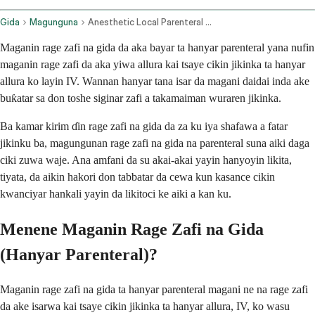
Gida
Magunguna
Anesthetic Local Parenteral Route
Maganin rage zafi na gida da aka bayar ta hanyar parenteral yana nufin
maganin rage zafi da aka yiwa allura kai tsaye cikin jikinka ta hanyar
allura ko layin IV. Wannan hanyar tana isar da magani daidai inda ake
buƙatar sa don toshe siginar zafi a takamaiman wuraren jikinka.
Ba kamar kirim ɗin rage zafi na gida da za ku iya shafawa a fatar
jikinku ba, magungunan rage zafi na gida na parenteral suna aiki daga
ciki zuwa waje. Ana amfani da su akai-akai yayin hanyoyin likita,
tiyata, da aikin hakori don tabbatar da cewa kun kasance cikin
kwanciyar hankali yayin da likitoci ke aiki a kan ku.
Menene Maganin Rage Zafi na Gida
(Hanyar Parenteral)?
Maganin rage zafi na gida ta hanyar parenteral magani ne na rage zafi
da ake isarwa kai tsaye cikin jikinka ta hanyar allura, IV, ko wasu