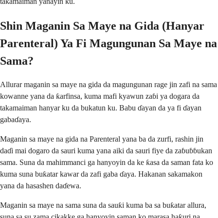
takamaiman yanayin ku.
Shin Maganin Sa Maye na Gida (Hanyar
Parenteral) Ya Fi Magungunan Sa Maye na
Sama?
Allurar maganin sa maye na gida da magungunan rage jin zafi na sama
kowanne yana da ƙarfinsa, kuma mafi kyawun zaɓi ya dogara da
takamaiman hanyar ku da bukatun ku. Babu ɗayan da ya fi ɗayan
gabaɗaya.
Maganin sa maye na gida na Parenteral yana ba da zurfi, rashin jin
daɗi mai dogaro da sauri kuma yana aiki da sauri fiye da zaɓuɓɓukan
sama. Suna da mahimmanci ga hanyoyin da ke ƙasa da saman fata ko
kuma suna buƙatar kawar da zafi gaba ɗaya. Hakanan sakamakon
yana da hasashen daɗewa.
Maganin sa maye na sama suna da sauƙi kuma ba sa buƙatar allura,
suna sa su zama cikakke ga hanyoyin saman ko marasa haƙuri na