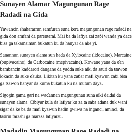
Sunayen Alamar Magungunan Rage
Radadi na Gida
Yawancin shahararrun samfuran suna kera magungunan rage radadi na
gida don amfani da parenteral. Mai ba da lafiya zai zaɓi wanda ya dace
bisa ga takamaiman bukatun ku da hanyar da ake yi.
Sanannun sunayen alama sun haɗa da Xylocaine (lidocaine), Marcaine
(bupivacaine), da Carbocaine (mepivacaine). Kowane yana da ɗan
bambancin kaddarori dangane da yadda suke aiki da sauri da tsawon
lokacin da suke ɗauka. Likitan ku yana zaɓar mafi kyawun zaɓi bisa
ga tsawon hanyar da kuma bukatun ku na mutum ɗaya.
Sigogin gama gari na waɗannan magungunan suna aiki daidai da
sunayen alama. Cibiyar kula da lafiyar ku za ta saba adana duk wani
sigar da ke ba da mafi kyawun haɗin gwiwa na inganci, aminci, da
tasirin farashi ga marasa lafiyarsu.
Madadin Magungunan Rage Radadi na