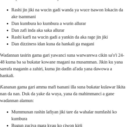
Rashi jin jiki na wucin gadi wanda ya wuce tsawon lokacin da
ake tsammani
Dan kumbura ko kumbura a wurin allurar
Dan zafi inda aka saka allurar
Rashi karfi na wucin gadi a yankin da aka rage jin jiki
Dan dizziness idan kuna da hankali ga magani
Waɗannan tasirin gama gari yawanci suna warwarewa cikin sa'o'i 24-
48 kuma ba sa buƙatar kowane magani na musamman. Jikin ku yana
sarrafa maganin a zahiri, kuma jin daɗin al'ada yana dawowa a
hankali.
Ƙananan gama gari amma mafi tsanani illa suna buƙatar kulawar likita
nan da nan. Duk da yake da wuya, yana da mahimmanci a gane
waɗannan alamun:
Mummunan rashin lafiyan jiki tare da wahalar numfashi ko
kumbura
Bugun zuciya mara kyau ko ciwon kirji