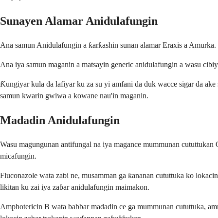
Sunayen Alamar Anidulafungin
Ana samun Anidulafungin a ƙarƙashin sunan alamar Eraxis a Amurka. 
Ana iya samun maganin a matsayin generic anidulafungin a wasu cibiyoyi
Ƙungiyar kula da lafiyar ku za su yi amfani da duk wacce sigar da ake
samun kwarin gwiwa a kowane nau'in maganin.
Madadin Anidulafungin
Wasu magungunan antifungal na iya magance mummunan cututtukan Ca
micafungin.
Fluconazole wata zaɓi ne, musamman ga ƙananan cututtuka ko lokacin 
likitan ku zai iya zaɓar anidulafungin maimakon.
Amphotericin B wata babbar madadin ce ga mummunan cututtuka, amma yan