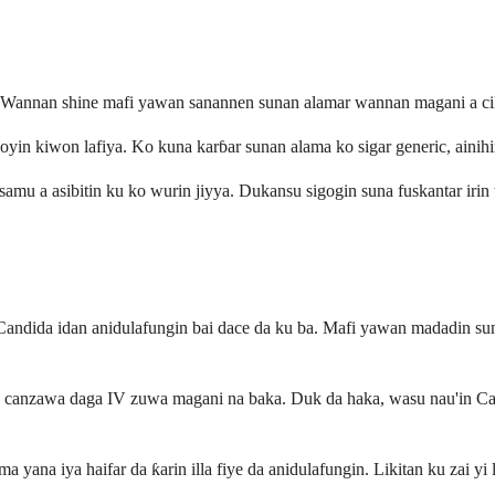
Wannan shine mafi yawan sanannen sunan alamar wannan magani a cikin
n kiwon lafiya. Ko kuna karɓar sunan alama ko sigar generic, ainihin s
 samu a asibitin ku ko wurin jiyya. Dukansu sigogin suna fuskantar iri
ndida idan anidulafungin bai dace da ku ba. Mafi yawan madadin su
canzawa daga IV zuwa magani na baka. Duk da haka, wasu nau'in Candi
a iya haifar da ƙarin illa fiye da anidulafungin. Likitan ku zai yi la