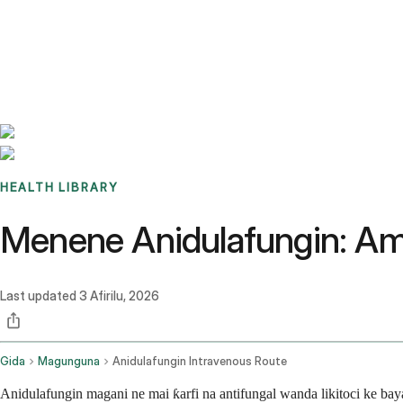
Benchmarks
Stories
FAQ
Sign up / Log in
HEALTH LIBRARY
Menene Anidulafungin: Amfan
Last updated
3 Afirilu, 2026
Gida
Magunguna
Anidulafungin Intravenous Route
Anidulafungin magani ne mai ƙarfi na antifungal wanda likitoci ke 