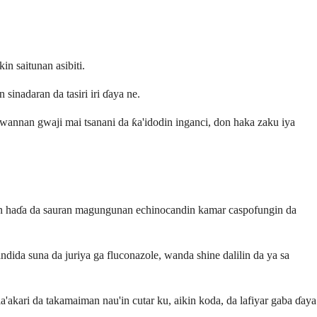
 saitunan asibiti.
inadaran da tasiri iri ɗaya ne.
n wannan gwaji mai tsanani da ƙa'idodin inganci, don haka zaku iya
n haɗa da sauran magungunan echinocandin kamar caspofungin da
da suna da juriya ga fluconazole, wanda shine dalilin da ya sa
'akari da takamaiman nau'in cutar ku, aikin koda, da lafiyar gaba ɗaya