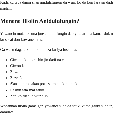
Kada ku taɓa daina shan anidulafungin da wuri, ko da kun fara jin da
magani.
Menene Illolin Anidulafungin?
Yawancin mutane suna jure anidulafungin da kyau, amma kamar duk mag
ku sosai don kowane matsala.
Ga wasu daga cikin illolin da za ku iya fuskanta:
Ciwan ciki ko rashin jin daɗi na ciki
Ciwon kai
Zawo
Zazzaɓi
Ƙananan matakan potassium a cikin jininku
Rashin fata mai sauƙi
Zafi ko fushi a wurin IV
Waɗannan illolin gama gari yawanci suna da sauƙi kuma galibi suna in
damuwa.