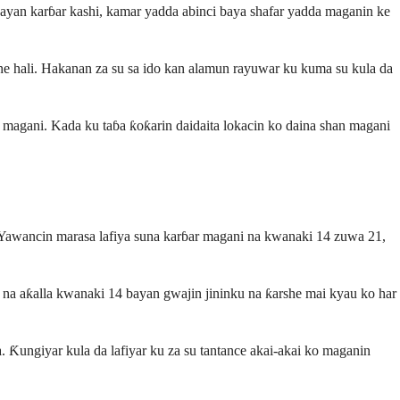
ayan karɓar kashi, kamar yadda abinci baya shafar yadda maganin ke
e hali. Hakanan za su sa ido kan alamun rayuwar ku kuma su kula da
 magani. Kada ku taɓa ƙoƙarin daidaita lokacin ko daina shan magani
 Yawancin marasa lafiya suna karɓar magani na kwanaki 14 zuwa 21,
i na aƙalla kwanaki 14 bayan gwajin jininku na ƙarshe mai kyau ko har
 Ƙungiyar kula da lafiyar ku za su tantance akai-akai ko maganin