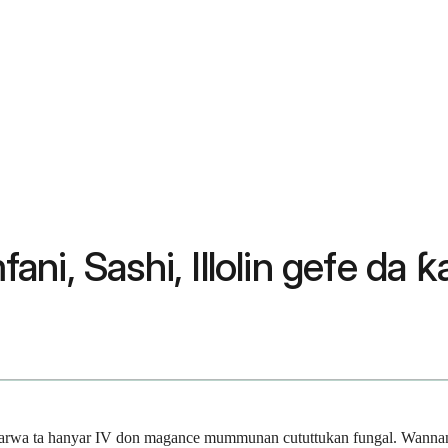
i, Sashi, Illolin gefe da ƙa
bayarwa ta hanyar IV don magance mummunan cututtukan fungal. Wanna