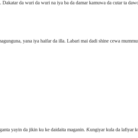
ɗi. Dakatar da wuri da wuri na iya ba da damar kamuwa da cutar ta daw
unguna, yana iya haifar da illa. Labari mai dadi shine cewa mummunan
ganta yayin da jikin ku ke daidaita maganin. Ƙungiyar kula da lafiya