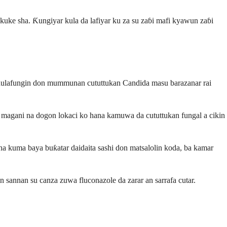
kuke sha. Ƙungiyar kula da lafiyar ku za su zaɓi mafi kyawun zaɓi
nidulafungin don mummunan cututtukan Candida masu barazanar rai
magani na dogon lokaci ko hana kamuwa da cututtukan fungal a cikin
na kuma baya buƙatar daidaita sashi don matsalolin koda, ba kamar
n sannan su canza zuwa fluconazole da zarar an sarrafa cutar.