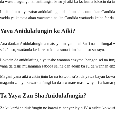
da wasu magungunan antifungal ba su yi aiki ba ko kuma lokacin da 
Likitan ku na iya zaɓar anidulafungin idan kuna da cututtukan Cand
yadda ya kamata akan yawancin nau'in Candida waɗanda ke haifar d
Yaya Anidulafungin ke Aiki?
Ana ɗaukar Anidulafungin a matsayin magani mai ƙarfi na antifungal
sel ɗin su, waɗanda ke kare su kuma suna taimaka musu su rayu.
Lokacin da anidulafungin ya toshe wannan enzyme, bangon sel na fun
yana da tasiri musamman saboda sel na ɗan adam ba su da wannan enzyme
Magani yana aiki a cikin jinin ku na tsawon sa'o'i da yawa bayan kowa
maganin zai iya kawar da fungi ko da a wurare masu wuyar isa kamar g
Ta Yaya Zan Sha Anidulafungin?
Za ku karɓi anidulafungin ne kawai ta hanyar layin IV a asibiti ko wu