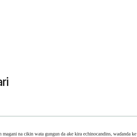
ri
n magani na cikin wata gungun da ake kira echinocandins, waɗanda ke