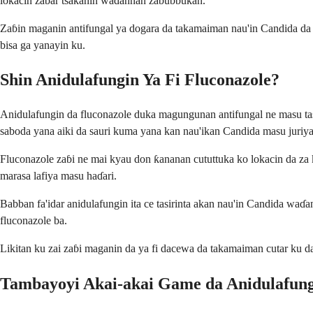
lokacin zabar tsakanin waɗannan zaɓuɓɓukan.
Zaɓin maganin antifungal ya dogara da takamaiman nau'in Candida da k
bisa ga yanayin ku.
Shin Anidulafungin Ya Fi Fluconazole?
Anidulafungin da fluconazole duka magungunan antifungal ne masu ta
saboda yana aiki da sauri kuma yana kan nau'ikan Candida masu juriya
Fluconazole zaɓi ne mai kyau don ƙananan cututtuka ko lokacin da z
marasa lafiya masu haɗari.
Babban fa'idar anidulafungin ita ce tasirinta akan nau'in Candida wa
fluconazole ba.
Likitan ku zai zaɓi maganin da ya fi dacewa da takamaiman cutar ku da 
Tambayoyi Akai-akai Game da Anidulafun