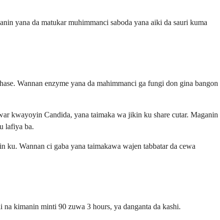
aganin yana da matukar muhimmanci saboda yana aiki da sauri kuma
synthase. Wannan enzyme yana da mahimmanci ga fungi don gina bangon
war kwayoyin Candida, yana taimaka wa jikin ku share cutar. Maganin
 lafiya ba.
 jikin ku. Wannan ci gaba yana taimakawa wajen tabbatar da cewa
li na kimanin minti 90 zuwa 3 hours, ya danganta da kashi.