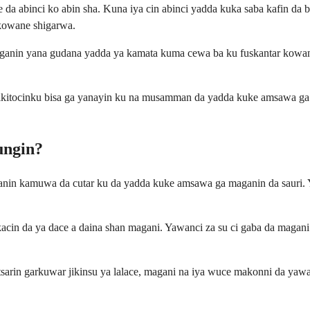
 abinci ko abin sha. Kuna iya cin abinci yadda kuka saba kafin da b
n kowane shigarwa.
aganin yana gudana yadda ya kamata kuma cewa ba ku fuskantar kowan
ar likitocinku bisa ga yanayin ku na musamman da yadda kuke amsawa ga
ungin?
nanin kamuwa da cutar ku da yadda kuke amsawa ga maganin da sauri.
lokacin da ya dace a daina shan magani. Yawanci za su ci gaba da magan
sarin garkuwar jikinsu ya lalace, magani na iya wuce makonni da yawa.