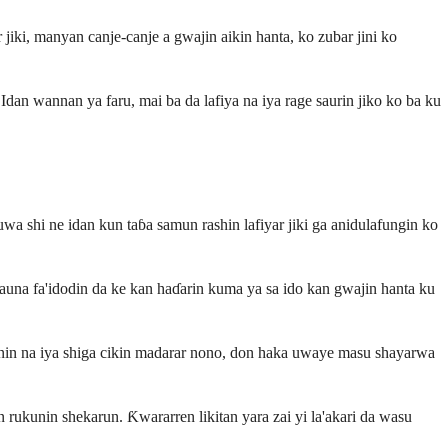
ki, manyan canje-canje a gwajin aikin hanta, ko zubar jini ko
 Idan wannan ya faru, mai ba da lafiya na iya rage saurin jiko ko ba ku
uwa shi ne idan kun taɓa samun rashin lafiyar jiki ga anidulafungin ko
auna fa'idodin da ke kan haɗarin kuma ya sa ido kan gwajin hanta ku
aganin na iya shiga cikin madarar nono, don haka uwaye masu shayarwa
rukunin shekarun. Ƙwararren likitan yara zai yi la'akari da wasu