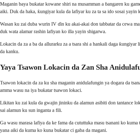
Maganin baya buƙatar kowane shiri na musamman a ɓangaren ku game da
aiki. Duk da haka, ƙungiyar kula da lafiyar ku za ta sa ido sosai yayi
Wasan ku zai duba wurin IV ɗin ku akai-akai don tabbatar da cewa m
duk wata alamar rashin lafiyan ko illa yayin shigarwa.
Lokacin da za a ba da allurarku za a tsara shi a hankali daga ƙungiy
da kanku.
Yaya Tsawon Lokacin da Zan Sha Anidulaf
Tsawon lokacin da za ku sha maganin anidulafungin ya dogara da tsa
amma wasu na iya buƙatar tsawon lokaci.
Likitan ku zai kula da gwajin jininku da alamun asibiti don tantance 
sai alamun ku sun inganta a fili.
Ga wasu marasa lafiya da ke fama da cututtuka masu tsanani ko kuma t
yana aiki da kuma ko kuna buƙatar ci gaba da magani.