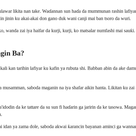
awar likita nan take. Waɗannan sun haɗa da mummunan rashin lafiyar ji
in jinin ku akai-akai don gano duk wani canji mai ban tsoro da wuri.
, wanda zai iya haifar da kurji, kurji, ko matsalar numfashi mai sauƙi.
gin Ba?
kali kan tarihin lafiyar ku kafin ya rubuta shi. Babban abin da ake dam
a musamman, saboda maganin na iya shafar aikin hanta. Likitan ku zai 
'idodin da ke tattare da su sun fi haɗarin ga jaririn da ke tasowa. M
u.
ai idan ya zama dole, saboda akwai ƙarancin bayanan aminci ga wannan 