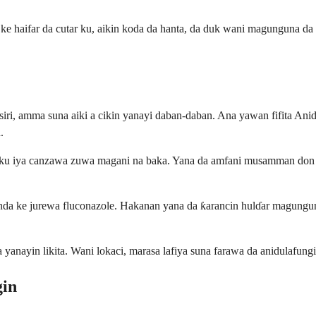
e haifar da cutar ku, aikin koda da hanta, da duk wani magunguna da 
siri, amma suna aiki a cikin yanayi daban-daban. Ana yawan fifita A
.
a ku iya canzawa zuwa magani na baka. Yana da amfani musamman don 
ɗanda ke jurewa fluconazole. Hakanan yana da ƙarancin hulɗar magungu
yanayin likita. Wani lokaci, marasa lafiya suna farawa da anidulafungi
gin