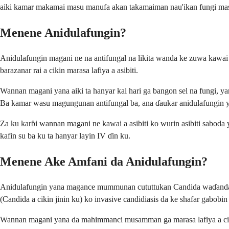
aiki kamar makamai masu manufa akan takamaiman nau'ikan fungi masu h
Menene Anidulafungin?
Anidulafungin magani ne na antifungal na likita wanda ke zuwa kawai 
barazanar rai a cikin marasa lafiya a asibiti.
Wannan magani yana aiki ta hanyar kai hari ga bangon sel na fungi, y
Ba kamar wasu magungunan antifungal ba, ana ɗaukar anidulafungin yan
Za ku karɓi wannan magani ne kawai a asibiti ko wurin asibiti sabod
kafin su ba ku ta hanyar layin IV ɗin ku.
Menene Ake Amfani da Anidulafungin?
Anidulafungin yana magance mummunan cututtukan Candida waɗanda suk
(Candida a cikin jinin ku) ko invasive candidiasis da ke shafar gabobin
Wannan magani yana da mahimmanci musamman ga marasa lafiya a cikin