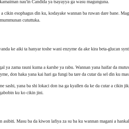
takamaiman nau'in Candida ya tsayayya ga wasu magunguna.
ida a cikin esophagus ɗin ku, kodayake wannan ba ruwan dare bane. M
a mummunan cututtuka.
 wanda ke aiki ta hanyar toshe wani enzyme da ake kira beta-glucan 
gal ya zama rauni kuma a ƙarshe ya rabu. Wannan yana haifar da mutu
, don haka yana kai hari ga fungi ba tare da cutar da sel ɗin ku masu
ne sashi, yana ba shi lokaci don isa ga kyallen da ke da cutar a cikin
abobin ku ko cikin jini.
rin asibiti. Masu ba da kiwon lafiya za su ba ku wannan magani a hanka