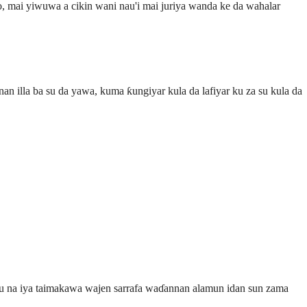
o, mai yiwuwa a cikin wani nau'i mai juriya wanda ke da wahalar
 illa ba su da yawa, kuma ƙungiyar kula da lafiyar ku za su kula da
r ku na iya taimakawa wajen sarrafa waɗannan alamun idan sun zama