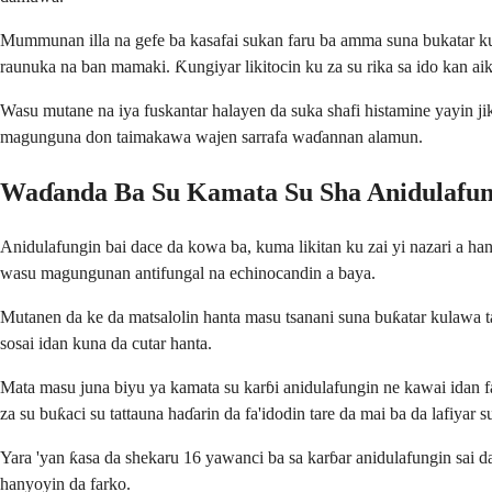
Mummunan illa na gefe ba kasafai sukan faru ba amma suna bukatar kul
raunuka na ban mamaki. Ƙungiyar likitocin ku za su rika sa ido kan aik
Wasu mutane na iya fuskantar halayen da suka shafi histamine yayin jiko
magunguna don taimakawa wajen sarrafa waɗannan alamun.
Waɗanda Ba Su Kamata Su Sha Anidulafun
Anidulafungin bai dace da kowa ba, kuma likitan ku zai yi nazari a han
wasu magungunan antifungal na echinocandin a baya.
Mutanen da ke da matsalolin hanta masu tsanani suna buƙatar kulawa t
sosai idan kuna da cutar hanta.
Mata masu juna biyu ya kamata su karɓi anidulafungin ne kawai idan fa
za su buƙaci su tattauna haɗarin da fa'idodin tare da mai ba da lafiyar s
Yara 'yan ƙasa da shekaru 16 yawanci ba sa karɓar anidulafungin sai d
hanyoyin da farko.