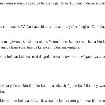
aɗari waɗanda zasu iya barazana ga lafiyar ku lokacin da tsarin gark
a cikin nau'in IV. An tsara shi musamman don yaƙar fungi na Candida, 
ana mai yiwuwa su tsira da ninka. Yi tunanin sa kamar rushe harsashi
a da tasiri sosai tare da ƙarancin hulɗar magunguna.
a yana buƙatar kulawa sosai da gudanarwa na ƙwararru. Maganin ya zo 
a yadu a cikin jikin ku ko kuma suka shafi jinin ku. Likitoci yawa
 ku.
 rukunin kulawa mai zurfi, waɗanda ke da tsarin garkuwar jiki, ko m