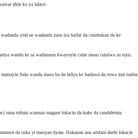
uwar jikin ku ya lalace.
waɗanda yisti ne waɗanda zasu iya haifar da cututtukan da ke
n kariya wanda ke sa waɗannan ƙwayoyin cutar masu cutarwa su rayu.
a matsayin foda wanda masu ba da lafiya ke haɗawa da ruwa mai tsabta
nci suna rubuta wannan magani lokacin da kuke da candidemia
utanen da suka yi manyan tiyata. Hakanan ana amfani dashi lokacin