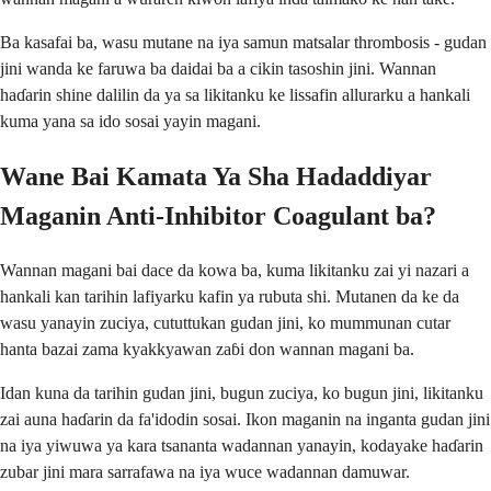
Ba kasafai ba, wasu mutane na iya samun matsalar thrombosis - gudan
jini wanda ke faruwa ba daidai ba a cikin tasoshin jini. Wannan
haɗarin shine dalilin da ya sa likitanku ke lissafin allurarku a hankali
kuma yana sa ido sosai yayin magani.
Wane Bai Kamata Ya Sha Hadaddiyar
Maganin Anti-Inhibitor Coagulant ba?
Wannan magani bai dace da kowa ba, kuma likitanku zai yi nazari a
hankali kan tarihin lafiyarku kafin ya rubuta shi. Mutanen da ke da
wasu yanayin zuciya, cututtukan gudan jini, ko mummunan cutar
hanta bazai zama kyakkyawan zaɓi don wannan magani ba.
Idan kuna da tarihin gudan jini, bugun zuciya, ko bugun jini, likitanku
zai auna haɗarin da fa'idodin sosai. Ikon maganin na inganta gudan jini
na iya yiwuwa ya kara tsananta wadannan yanayin, kodayake haɗarin
zubar jini mara sarrafawa na iya wuce wadannan damuwar.