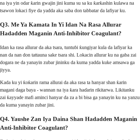
na iya yin odar ƙarin gwajin jini kuma su sa ku ƙarƙashin kulawa na
tsawon lokaci fiye da yadda aka saba don tabbatar da lafiyar ku.
Q3. Me Ya Kamata In Yi Idan Na Rasa Allurar
Hadadden Maganin Anti-Inhibitor Coagulant?
Idan ka rasa allurar da aka tsara, tuntuɓi ƙungiyar kula da lafiyar ka
nan da nan don tattauna sake tsara shi. Lokacin allurar ku na gaba zai
dogara ne da yanayin zubar jininku da kuma yadda kuke amsawa ga
jiyya.
Kada ku yi ƙoƙarin rama allurai da aka rasa ta hanyar shan ƙarin
magani daga baya - wannan na iya ƙara haɗarin rikitarwa. Likitanku
zai ƙayyade mafi aminci hanyar da za a bi bisa ga yanayin ku na yanzu
da kuma yanayin zubar jini.
Q4. Yaushe Zan Iya Daina Shan Hadadden Maganin
Anti-Inhibitor Coagulant?