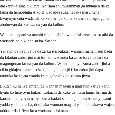
daskarewa suna aiki tare. An tsara shi musamman ga mutanen da ke
fama da hemophilia A ko B waɗanda suka haɓaka masu hana -
ƙwayoyin cuta waɗanda ke kai hari da kuma kawar da magungunan
abubuwan daskarewa na yau da kullun.
Wannan magani ya ƙunshi cakuda abubuwan daskarewa masu aiki da
waɗanda ba a kunna su ba. Sashen
Yanayin da ya fi yawa da za ku iya buƙatar wannan magani sun haɗa
da lokutan zubar jini mai tsanani waɗanda ba za su tsaya ba tare da
magungunan ku na yau da kullum. Wannan na iya zama zubar jini a
cikin gidajen abinci, tsokoki, ko gabobin jiki, ko zubar jini daga
raunuka ko tiyata wanda ke ci gaba duk da sauran jiyya.
Likitan ku na iya amfani da wannan magani a matsayin kariya kafin
tiyata ko hanyoyin hakori. Lokacin da kuke da masu hana, har ma da
ƙananan hanyoyin na iya zama haɗari saboda jinin ku ba zai yi tsami
yadda ya kamata ba, don haka wannan magani yana taimakawa wajen
tabbatar da lafiyar ku a waɗannan lokutan.