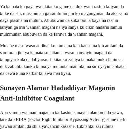
Ya kamata ku gaya wa likitanku game da duk wani rashin lafiyan da
kuke da shi, musamman ga samfuran jini ko magungunan da aka samo
daga plasma na mutum. Abubuwan da suka faru a baya na rashin
lafiyan ga irin wannan magani na iya sanya ku cikin haɗarin samun
mummunan abubuwan da ke faruwa da wannan magani.
Mutane masu wasu addinai ko kuma na kan kansu na kin amfani da
samfuran jini ya kamata su tattauna wasu hanyoyin magani da
ƙungiyar kula da lafiyarsu. Likitanku zai iya taimaka muku fahimtar
duk zaɓuɓɓukanku kuma ya mutunta imaninku na sirri yayin tabbatar
da cewa kuna karɓar kulawa mai kyau.
Sunayen Alamar Hadaddiyar Maganin
Anti-Inhibitor Coagulant
Ana samun wannan magani a ƙarƙashin sunayen alamomi da yawa,
tare da FEIBA (Factor Eight Inhibitor Bypassing Activity) shine mafi
yawan amfani da shi a yawancin ƙasashe. Likitanku zai rubuta