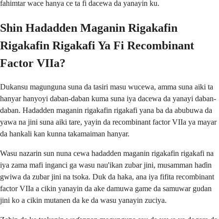
fahimtar wace hanya ce ta fi dacewa da yanayin ku.
Shin Hadadden Maganin Rigakafin
Rigakafin Rigakafi Ya Fi Recombinant
Factor VIIa?
Dukansu magunguna suna da tasiri masu wucewa, amma suna aiki ta
hanyar hanyoyi daban-daban kuma suna iya dacewa da yanayi daban-
daban. Hadadden maganin rigakafin rigakafi yana ba da abubuwa da
yawa na jini suna aiki tare, yayin da recombinant factor VIIa ya mayar
da hankali kan kunna takamaiman hanyar.
Wasu nazarin sun nuna cewa hadadden maganin rigakafin rigakafi na
iya zama mafi inganci ga wasu nau'ikan zubar jini, musamman haɗin
gwiwa da zubar jini na tsoka. Duk da haka, ana iya fifita recombinant
factor VIIa a cikin yanayin da ake damuwa game da samuwar gudan
jini ko a cikin mutanen da ke da wasu yanayin zuciya.