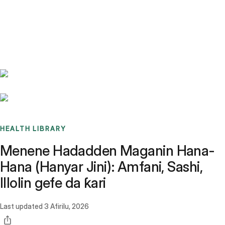
Benchmarks
Stories
FAQ
Sign up / Log in
HEALTH LIBRARY
Menene Hadadden Maganin Hana-
Hana (Hanyar Jini): Amfani, Sashi,
Illolin gefe da ƙari
Last updated
3 Afirilu, 2026