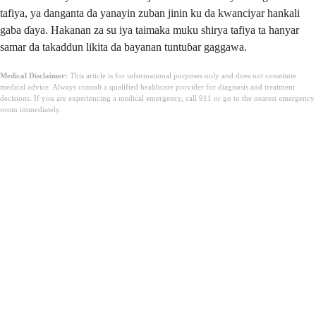
tafiya, ya danganta da yanayin zuban jinin ku da kwanciyar hankali
gaba ɗaya. Hakanan za su iya taimaka muku shirya tafiya ta hanyar
samar da takaddun likita da bayanan tuntuɓar gaggawa.
Medical Disclaimer:
This article is for informational purposes only and does not constitute
medical advice. Always consult a qualified healthcare provider for diagnosis and treatment
decisions. If you are experiencing a medical emergency, call 911 or go to the nearest emergency
room immediately.