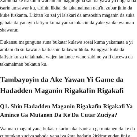
Zabin da ke tsakanin waɗannan magunguna sau da yawa ya dogara da
tsarin amsawar ku, tarihin likita, da takamaiman nau'in zubar jinin da
kuke fuskanta. Likitan ku zai yi la'akari da amsoshin maganin da suka
gabata da yanayin lafiyar ku na yanzu lokacin da yake yanke wannan
shawarar.
Dukansu magunguna suna buƙatar kulawa sosai kuma yakamata a yi
amfani da su kawai a ƙarƙashin kulawar likita. Ƙungiyar kula da
lafiyar ku za ta taimaka wajen tantance wane zaɓi ne ya fi dacewa da
takamaiman bukatun ku.
Tambayoyin da Ake Yawan Yi Game da
Hadadden Maganin Rigakafin Rigakafi
Q1. Shin Hadadden Maganin Rigakafin Rigakafi Ya
Amince Ga Mutanen Da Ke Da Cutar Zuciya?
Wannan magani yana buƙatar ƙarin taka tsantsan ga mutanen da ke da
cututtukan zuciya saboda yana iya ƙara haɗarin ƙirƙirar gudan jini a