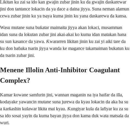
Likitan ku zai sa ido kan gwajin zubar jinin ku da gwajin daskarewar
jini don tantance lokacin da ya dace a daina jiyya. Suna neman alamun
cewa zubar jinin ku ya tsaya kuma jinin ku yana daskarewa da kansa.
Wasu mutane suna buƙatar maimaita jiyya akan lokaci, musamman
idan suna da lokutan zubar jini akai-akai ko kuma idan matakan hana
su sun kasance da yawa. Ƙwararren likitan jinin ku zai yi aiki tare da
ku don haɓaka tsarin jiyya wanda ke magance takamaiman bukatun ku
da tsarin zubar jini.
Menene Illolin Anti-Inhibitor Coagulant
Complex?
Kamar kowane samfurin jini, wannan maganin na iya haifar da illa,
kodayake yawancin mutane suna jurewa da kyau lokacin da aka ba su
a ƙarƙashin kulawar likita mai kyau. Ƙungiyar kula da lafiyar ku za su
sa ido sosai yayin da kuma bayan jiyya don kama duk wata matsala da
wuri.