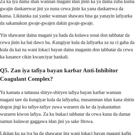
Za ka iya daina shan wannan magani idan jinin ka ya daina zuba kuma
gwajin daskarewar jini ya nuna cewa jinin ka yana daskarewa da
kansa. Likitanka zai yanke wannan shawara bisa ga yanayin lafiyarka
da sakamakon gwaje-gwajen dakin gwaje-gwaje.
Yin shawarar daina magani ya haɗa da kulawa sosai don tabbatar da
cewa jinin ka bai dawo ba. Ƙungiyar kula da lafiyarka za su ci gaba da
kula da kai na wani lokaci bayan daina maganin don tabbatar da cewa
ka kasance cikin kwanciyar hankali.
Q5. Zan iya tafiya bayan karɓar Anti-Inhibitor
Coagulant Complex?
Ya kamata a tattauna shirye-shiryen tafiya bayan karɓar wannan
magani tare da ƙungiyar kula da lafiyarka, musamman idan kana shirin
dogon jirgi ko tafiye-tafiye zuwa wuraren da ke da iyakantattun
wuraren kiwon lafiya. Za ku buƙaci tabbatar da cewa kuna da damar
samun kulawar gaggawa idan jini ya sake fitowa.
Likitan ku na iya ba da shawarar jira wani lokaci bayan magani kafin