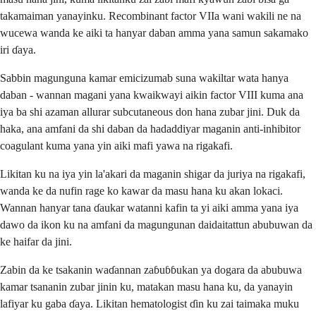
takamaiman yanayinku. Recombinant factor VIIa wani wakili ne na
wucewa wanda ke aiki ta hanyar daban amma yana samun sakamako
iri ɗaya.
Sabbin magunguna kamar emicizumab suna wakiltar wata hanya
daban - wannan magani yana kwaikwayi aikin factor VIII kuma ana
iya ba shi azaman allurar subcutaneous don hana zubar jini. Duk da
haka, ana amfani da shi daban da hadaddiyar maganin anti-inhibitor
coagulant kuma yana yin aiki mafi yawa na rigakafi.
Likitan ku na iya yin la'akari da maganin shigar da juriya na rigakafi,
wanda ke da nufin rage ko kawar da masu hana ku akan lokaci.
Wannan hanyar tana ɗaukar watanni kafin ta yi aiki amma yana iya
dawo da ikon ku na amfani da magungunan daidaitattun abubuwan da
ke haifar da jini.
Zabin da ke tsakanin waɗannan zaɓuɓɓukan ya dogara da abubuwa
kamar tsananin zubar jinin ku, matakan masu hana ku, da yanayin
lafiyar ku gaba ɗaya. Likitan hematologist ɗin ku zai taimaka muku