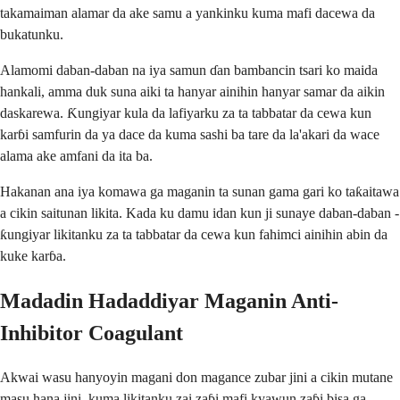
takamaiman alamar da ake samu a yankinku kuma mafi dacewa da
bukatunku.
Alamomi daban-daban na iya samun ɗan bambancin tsari ko maida
hankali, amma duk suna aiki ta hanyar ainihin hanyar samar da aikin
daskarewa. Ƙungiyar kula da lafiyarku za ta tabbatar da cewa kun
karɓi samfurin da ya dace da kuma sashi ba tare da la'akari da wace
alama ake amfani da ita ba.
Hakanan ana iya komawa ga maganin ta sunan gama gari ko taƙaitawa
a cikin saitunan likita. Kada ku damu idan kun ji sunaye daban-daban -
ƙungiyar likitanku za ta tabbatar da cewa kun fahimci ainihin abin da
kuke karɓa.
Madadin Hadaddiyar Maganin Anti-
Inhibitor Coagulant
Akwai wasu hanyoyin magani don magance zubar jini a cikin mutane
masu hana jini, kuma likitanku zai zaɓi mafi kyawun zaɓi bisa ga