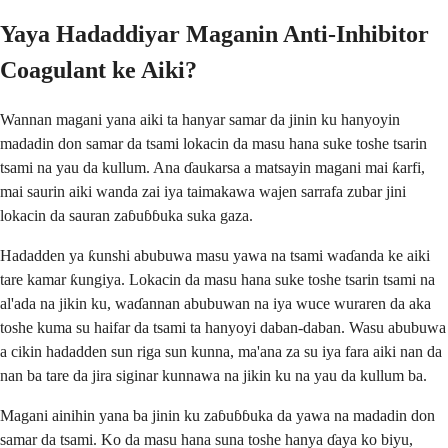
Yaya Hadaddiyar Maganin Anti-Inhibitor
Coagulant ke Aiki?
Wannan magani yana aiki ta hanyar samar da jinin ku hanyoyin
madadin don samar da tsami lokacin da masu hana suke toshe tsarin
tsami na yau da kullum. Ana ɗaukarsa a matsayin magani mai ƙarfi,
mai saurin aiki wanda zai iya taimakawa wajen sarrafa zubar jini
lokacin da sauran zaɓuɓɓuka suka gaza.
Hadadden ya ƙunshi abubuwa masu yawa na tsami waɗanda ke aiki
tare kamar ƙungiya. Lokacin da masu hana suke toshe tsarin tsami na
al'ada na jikin ku, waɗannan abubuwan na iya wuce wuraren da aka
toshe kuma su haifar da tsami ta hanyoyi daban-daban. Wasu abubuwa
a cikin hadadden sun riga sun kunna, ma'ana za su iya fara aiki nan da
nan ba tare da jira siginar kunnawa na jikin ku na yau da kullum ba.
Magani ainihin yana ba jinin ku zaɓuɓɓuka da yawa na madadin don
samar da tsami. Ko da masu hana suna toshe hanya ɗaya ko biyu,