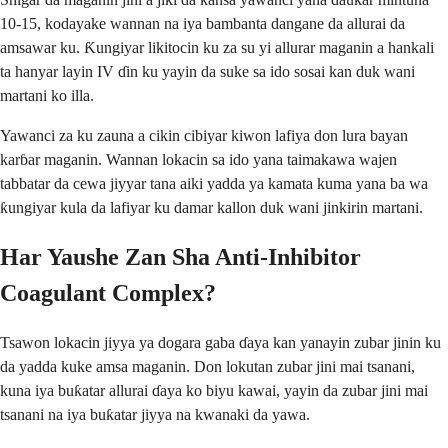
10-15, kodayake wannan na iya bambanta dangane da allurai da
amsawar ku. Ƙungiyar likitocin ku za su yi allurar maganin a hankali
ta hanyar layin IV ɗin ku yayin da suke sa ido sosai kan duk wani
martani ko illa.
Yawanci za ku zauna a cikin cibiyar kiwon lafiya don lura bayan
karɓar maganin. Wannan lokacin sa ido yana taimakawa wajen
tabbatar da cewa jiyyar tana aiki yadda ya kamata kuma yana ba wa
ƙungiyar kula da lafiyar ku damar kallon duk wani jinkirin martani.
Har Yaushe Zan Sha Anti-Inhibitor
Coagulant Complex?
Tsawon lokacin jiyya ya dogara gaba ɗaya kan yanayin zubar jinin ku
da yadda kuke amsa maganin. Don lokutan zubar jini mai tsanani,
kuna iya buƙatar allurai ɗaya ko biyu kawai, yayin da zubar jini mai
tsanani na iya buƙatar jiyya na kwanaki da yawa.