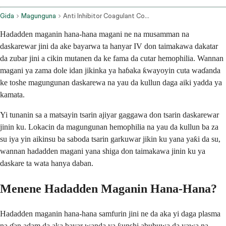
Gida
Magunguna
Anti Inhibitor Coagulant Complex Intravenous Route
Hadadden maganin hana-hana magani ne na musamman na
daskarewar jini da ake bayarwa ta hanyar IV don taimakawa dakatar
da zubar jini a cikin mutanen da ke fama da cutar hemophilia. Wannan
magani ya zama dole idan jikinka ya haɓaka ƙwayoyin cuta waɗanda
ke toshe magungunan daskarewa na yau da kullun daga aiki yadda ya
kamata.
Yi tunanin sa a matsayin tsarin ajiyar gaggawa don tsarin daskarewar
jinin ku. Lokacin da magungunan hemophilia na yau da kullun ba za
su iya yin aikinsu ba saboda tsarin garkuwar jikin ku yana yaƙi da su,
wannan hadadden magani yana shiga don taimakawa jinin ku ya
daskare ta wata hanya daban.
Menene Hadadden Maganin Hana-Hana?
Hadadden maganin hana-hana samfurin jini ne da aka yi daga plasma
na ɗan adam da aka bayar wanda ya ƙunshi abubuwa da yawa na