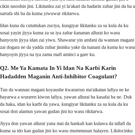
cikin tasoshin jini. Likitanku zai yi la'akari da haɗarin zubar jini da ba a
sarrafa shi ba da kuma yiwuwar rikitarwa.
Idan kuna da cututtukan zuciya, ƙungiyar likitanku za su kula da ku
sosai yayin jiyya kuma za su iya zaɓar ƙananan allurai ko wasu
hanyoyin jiyya idan zai yiwu. Shawarar yin amfani da wannan magani
zai dogara ne da yadda zubar jininku yake da tsanani da kuma ko wasu
hanyoyin jiyya na iya zama mafi aminci a gare ku.
Q2. Me Ya Kamata In Yi Idan Na Karɓi Ƙarin
Hadadden Maganin Anti-Inhibitor Coagulant?
Tun da wannan magani koyaushe ƙwararrun ma'aikatan lafiya ne ke
bayarwa a wuraren kiwon lafiya, yawan allurai ba kasafai ba ne. Duk
da haka, idan ka karɓi da yawa, ƙungiyar likitanku za su kula da ku
sosai don alamun yawan gudan jini ko wasu rikitarwa.
Jiyya don yawan allurai yana mai da hankali kan kulawa da tallafi da
kuma sa ido kan gudan jini ko wasu mummunan halayen. Likitocinku