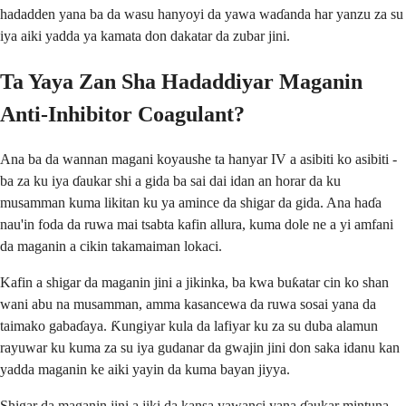
hadadden yana ba da wasu hanyoyi da yawa waɗanda har yanzu za su
iya aiki yadda ya kamata don dakatar da zubar jini.
Ta Yaya Zan Sha Hadaddiyar Maganin
Anti-Inhibitor Coagulant?
Ana ba da wannan magani koyaushe ta hanyar IV a asibiti ko asibiti -
ba za ku iya ɗaukar shi a gida ba sai dai idan an horar da ku
musamman kuma likitan ku ya amince da shigar da gida. Ana haɗa
nau'in foda da ruwa mai tsabta kafin allura, kuma dole ne a yi amfani
da maganin a cikin takamaiman lokaci.
Kafin a shigar da maganin jini a jikinka, ba kwa buƙatar cin ko shan
wani abu na musamman, amma kasancewa da ruwa sosai yana da
taimako gabaɗaya. Ƙungiyar kula da lafiyar ku za su duba alamun
rayuwar ku kuma za su iya gudanar da gwajin jini don saka idanu kan
yadda maganin ke aiki yayin da kuma bayan jiyya.
Shigar da maganin jini a jiki da kansa yawanci yana ɗaukar mintuna