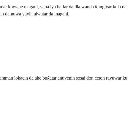
ar kowane magani, yana iya haifar da illa wanda ƙungiyar kula da
ncin damuwa yayin aiwatar da magani.
man lokacin da ake buƙatar antivenin sosai don ceton rayuwar ku.