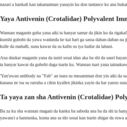
nazari a hankali kan takamaiman yanayin ku don tantance ko ana buƙa
Yaya Antivenin (Crotalidae) Polyvalent Im
Wannan maganin guba yana aiki ta hanyar samar da jikin ku da rigakafi
ƙunshi gubobi da yawa waɗanda ke kai hari ga sassa daban-daban na jik
kulle da maɓalli, suna kawar da su kafin su iya haifar da lahani.
Ana ɗaukar maganin yana da tasiri sosai idan aka ba shi da sauri ba
ta hanyar kawar da gubobi daga tsarin ku. Wannan tsari yana taimakaw
'Yan'uwan antibody na "Fab" an tsara su musamman don yin aiki da saur
ƙanana ne isa su rarraba a cikin kyallen jikinka yayin da har yanzu s
Ta yaya zan sha Antivenin (Crotalidae) Po
Ba za ku sha wannan magani da kanku ba saboda ana ba da shi ta hanyar
yawanci a hannunka, kuma ana sa ido sosai kan tsarin shigar da ruwa a 