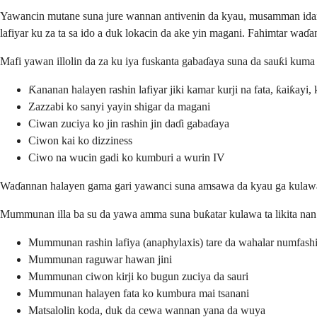
Yawancin mutane suna jure wannan antivenin da kyau, musamman idan 
lafiyar ku za ta sa ido a duk lokacin da ake yin magani. Fahimtar wa
Mafi yawan illolin da za ku iya fuskanta gabaɗaya suna da sauƙi kuma a
Ƙananan halayen rashin lafiyar jiki kamar kurji na fata, ƙaiƙayi, 
Zazzabi ko sanyi yayin shigar da magani
Ciwan zuciya ko jin rashin jin daɗi gabaɗaya
Ciwon kai ko dizziness
Ciwo na wucin gadi ko kumburi a wurin IV
Waɗannan halayen gama gari yawanci suna amsawa da kyau ga kulawa 
Mummunan illa ba su da yawa amma suna buƙatar kulawa ta likita nan 
Mummunan rashin lafiya (anaphylaxis) tare da wahalar numfash
Mummunan raguwar hawan jini
Mummunan ciwon kirji ko bugun zuciya da sauri
Mummunan halayen fata ko kumbura mai tsanani
Matsalolin koda, duk da cewa wannan yana da wuya