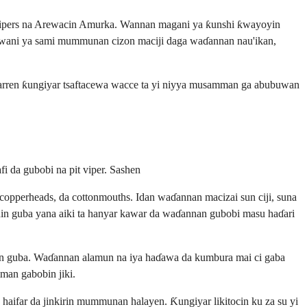
t vipers na Arewacin Amurka. Wannan magani ya ƙunshi ƙwayoyin
n wani ya sami mummunan cizon maciji daga waɗannan nau'ikan,
wararren ƙungiyar tsaftacewa wacce ta yi niyya musamman ga abubuwan
 da gubobi na pit viper. Sashen
perheads, da cottonmouths. Idan waɗannan macizai sun ciji, suna
anin guba yana aiki ta hanyar kawar da waɗannan gubobi masu haɗari
an guba. Waɗannan alamun na iya haɗawa da kumbura mai ci gaba
man gabobin jiki.
haifar da jinkirin mummunan halayen. Ƙungiyar likitocin ku za su yi