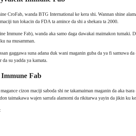
ne CroFab, wanda BTG International ke kera shi. Wannan shine alamar 
ciji tun lokacin da FDA ta amince da shi a shekara ta 2000.
uine Immune Fab), wanda aka samo daga dawakai maimakon tumaki. Duk
ar ku na musamman.
san gaggawa suna adana duk wani maganin guba da ya fi samuwa da
ar da su yadda ya kamata.
nt Immune Fab
 magance cizon maciji saboda shi ne takamaiman maganin da aka tsa
a don taimakawa wajen sarrafa alamomi da rikitarwa yayin da jikin ku 
: