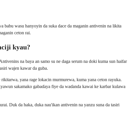
babu wasu hanyoyin da suka dace da maganin antivenin na likita
aganin ceton rai.
ciji kyau?
Antivenins na baya an samo su ne daga serum na doki kuma sun haifar
tasiri wajen kawar da guba.
ge rikitarwa, yana rage lokacin murmurewa, kuma yana ceton rayuka.
fi kyawun sakamako gabaɗaya fiye da waɗanda kawai ke karɓar kulawa
urai. Duk da haka, duka nau'ikan antivenin na yanzu suna da tasiri