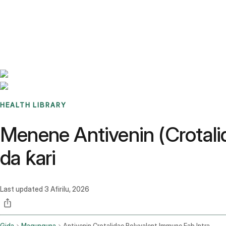
Benchmarks
Stories
FAQ
Sign up / Log in
HEALTH LIBRARY
Menene Antivenin (Crotalid
da ƙari
Last updated
3 Afirilu, 2026
Gida
Magunguna
Antivenin Crotalidae Polyvalent Immune Fab Intravenous Route