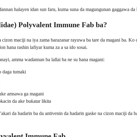
waɗannan halayen idan sun faru, kuma suna da magungunan gaggawa da 
lidae) Polyvalent Immune Fab ba?
 cizon maciji na iya zama barazanar rayuwa ba tare da magani ba. Ko d
n hana rashin lafiyar kuma za a sa ido sosai.
yanayi, amma waɗannan ba lallai ba ne su hana magani:
o daga tumaki
i
 kuke amsawa ga magani
kacin da ake buƙatar likita
kari da haɗarin ba da antivenin da haɗarin gaske na cizon maciji da ba
olyvalent Immune Fab