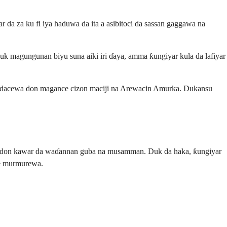
da za ku fi iya haduwa da ita a asibitoci da sassan gaggawa na
 magungunan biyu suna aiki iri ɗaya, amma ƙungiyar kula da lafiyar
 dacewa don magance cizon maciji na Arewacin Amurka. Dukansu
ra don kawar da waɗannan guba na musamman. Duk da haka, ƙungiyar
ke murmurewa.