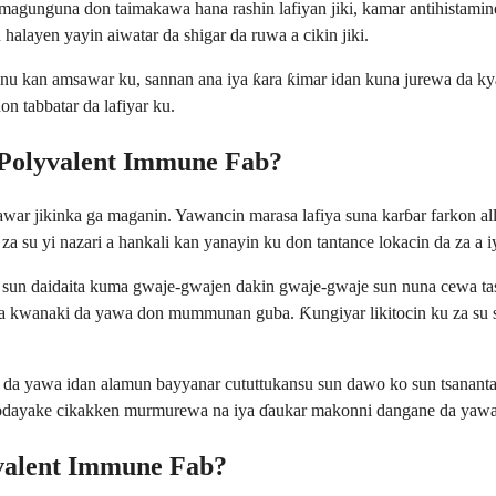
 magunguna don taimakawa hana rashin lafiyan jiki, kamar antihistami
layen yayin aiwatar da shigar da ruwa a cikin jiki.
danu kan amsawar ku, sannan ana iya ƙara ƙimar idan kuna jurewa da ky
on tabbatar da lafiyar ku.
) Polyvalent Immune Fab?
 jikinka ga maganin. Yawancin marasa lafiya suna karɓar farkon allurai
 za su yi nazari a hankali kan yanayin ku don tantance lokacin da za a 
 sun daidaita kuma gwaje-gwajen dakin gwaje-gwaje sun nuna cewa tasi
wa kwanaki da yawa don mummunan guba. Ƙungiyar likitocin ku za su s
 da yawa idan alamun bayyanar cututtukansu sun dawo ko sun tsananta b
, kodayake cikakken murmurewa na iya ɗaukar makonni dangane da yaw
yvalent Immune Fab?