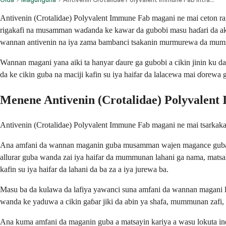
Antivenin (Crotalidae) Polyvalent Immune Fab magani ne mai ceton r
rigakafi na musamman waɗanda ke kawar da gubobi masu haɗari da ake
wannan antivenin na iya zama bambanci tsakanin murmurewa da mum
Wannan magani yana aiki ta hanyar ɗaure ga gubobi a cikin jinin ku d
da ke cikin guba na maciji kafin su iya haifar da lalacewa mai ɗorewa g
Menene Antivenin (Crotalidae) Polyvalen
Antivenin (Crotalidae) Polyvalent Immune Fab magani ne mai tsarkaka
Ana amfani da wannan maganin guba musamman wajen magance guba dag
allurar guba wanda zai iya haifar da mummunan lahani ga nama, matsal
kafin su iya haifar da lahani da ba za a iya jurewa ba.
Masu ba da kulawa da lafiya yawanci suna amfani da wannan magani
wanda ke yaduwa a cikin gaɓar jiki da abin ya shafa, mummunan zafi, 
Ana kuma amfani da maganin guba a matsayin kariya a wasu lokuta ind