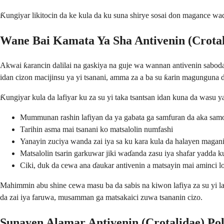
Ƙungiyar likitocin da ke kula da ku suna shirye sosai don magance 
Wane Bai Kamata Ya Sha Antivenin (Crota
Akwai ƙarancin dalilai na gaskiya na guje wa wannan antivenin saboda
idan cizon macijinsu ya yi tsanani, amma za a ba su ƙarin magunguna do
Ƙungiyar kula da lafiyar ku za su yi taka tsantsan idan kuna da wasu 
Mummunan rashin lafiyan da ya gabata ga samfuran da aka sam
Tarihin asma mai tsanani ko matsalolin numfashi
Yanayin zuciya wanda zai iya sa ku kara kula da halayen magan
Matsalolin tsarin garkuwar jiki waɗanda zasu iya shafar yadda
Ciki, duk da cewa ana ɗaukar antivenin a matsayin mai aminci lo
Mahimmin abu shine cewa masu ba da sabis na kiwon lafiya za su yi la'a
da zai iya faruwa, musamman ga matsakaici zuwa tsananin cizo.
Sunayen Alamar Antivenin (Crotalidae) P