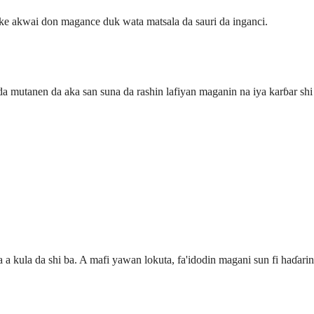
ke akwai don magance duk wata matsala da sauri da inganci.
a mutanen da aka san suna da rashin lafiyan maganin na iya karɓar shi
 a kula da shi ba. A mafi yawan lokuta, fa'idodin magani sun fi haɗarin