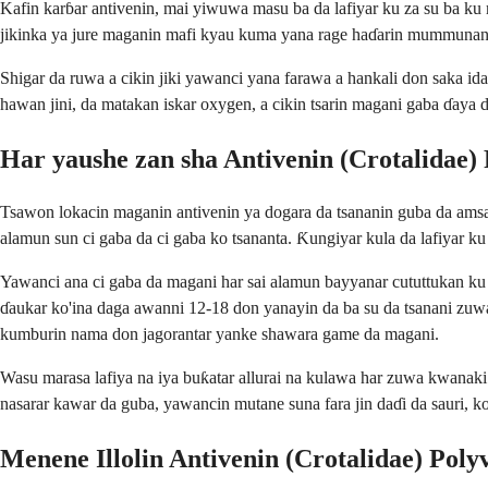
Kafin karɓar antivenin, mai yiwuwa masu ba da lafiyar ku za su ba ku
jikinka ya jure maganin mafi kyau kuma yana rage haɗarin mummunan ha
Shigar da ruwa a cikin jiki yawanci yana farawa a hankali don saka i
hawan jini, da matakan iskar oxygen, a cikin tsarin magani gaba ɗaya d
Har yaushe zan sha Antivenin (Crotalidae
Tsawon lokacin maganin antivenin ya dogara da tsananin guba da amsawar
alamun sun ci gaba da ci gaba ko tsananta. Ƙungiyar kula da lafiyar ku
Yawanci ana ci gaba da magani har sai alamun bayyanar cututtukan ku
ɗaukar ko'ina daga awanni 12-18 don yanayin da ba su da tsanani zu
kumburin nama don jagorantar yanke shawara game da magani.
Wasu marasa lafiya na iya buƙatar allurai na kulawa har zuwa kwanaki
nasarar kawar da guba, yawancin mutane suna fara jin daɗi da sauri
Menene Illolin Antivenin (Crotalidae) Pol