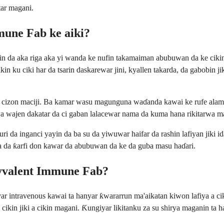
tar magani.
mune Fab ke aiki?
n da aka riga aka yi wanda ke nufin takamaiman abubuwan da ke cikin g
in ku ciki har da tsarin daskarewar jini, kyallen takarda, da gabobin
yan cizon maciji. Ba kamar wasu magunguna waɗanda kawai ke rufe alam
a wajen dakatar da ci gaban lalacewar nama da kuma hana rikitarwa mai
i da inganci yayin da ba su da yiwuwar haifar da rashin lafiyan jiki 
una da ƙarfi don kawar da abubuwan da ke da guba masu haɗari.
lyvalent Immune Fab?
 intravenous kawai ta hanyar ƙwararrun ma'aikatan kiwon lafiya a cikin
cikin jiki a cikin magani. Ƙungiyar likitanku za su shirya maganin ta 