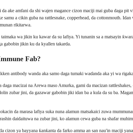
ai da ake amfani da shi wajen magance cizon maciji mai guba daga pi
 samu a cikin guba na rattlesnake, copperhead, da cottonmouth. Ida
munan rikitarwa.
a taimaka wa jikin ku kawar da su lafiya. Yi tunanin sa a matsayin ƙ
a gabobin jikin ku da kyallen takarda.
t Immune Fab?
kken antibody wanda aka samo daga tumaki waɗanda aka yi wa rigakafi
a macizai na Arewa maso Amurka, gami da macizan rattleshakes, cop
olin zubar jini, da gazawar gabobin jiki idan ba a kula da su ba. Mag
 lokacin da marasa lafiya suka nuna alamun matsakaici zuwa mummun
rashin daidaituwa na zubar jini, ko alamun cewa guba na shafar muhim
a cizon ya bayyana ƙanƙanta da farko amma an san nau'in maciji yana 