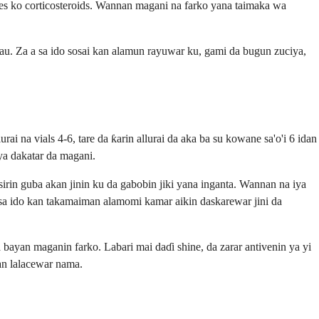
nes ko corticosteroids. Wannan magani na farko yana taimaka wa
au. Za a sa ido sosai kan alamun rayuwar ku, gami da bugun zuciya,
 na vials 4-6, tare da ƙarin allurai da aka ba su kowane sa'o'i 6 idan
iya dakatar da magani.
rin guba akan jinin ku da gabobin jiki yana inganta. Wannan na iya
a ido kan takamaiman alamomi kamar aikin daskarewar jini da
ayan maganin farko. Labari mai daɗi shine, da zarar antivenin ya yi
an lalacewar nama.