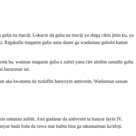
uba na maciji. Lokacin da guba na maciji ya shiga cikin jinin ku, ya
 jiki. Rigakafin maganin guba suna ɗaure ga waɗannan gubobi kamar
omi ba, wannan maganin guba a zahiri yana cire ainihin sanadin guba
 barazanar rai.
idan aka kwatanta da tsofaffin hanyoyin antivenin. Waɗannan sassan
 saitunan asibiti. Ana gudanar da antivenin ta hanyar layin IV,
hanyar haɗa foda da ruwa mai tsabta bisa ga takamaiman ka'idoji.