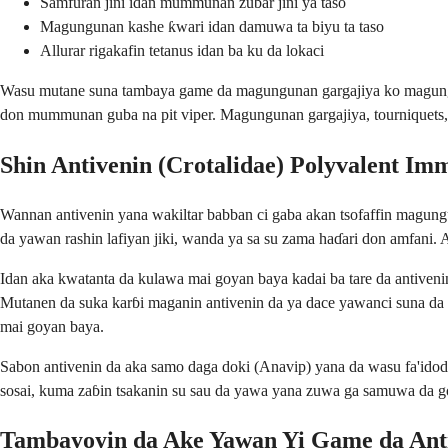
Samfuran jini idan mummunan zubar jini ya taso
Magungunan kashe ƙwari idan damuwa ta biyu ta taso
Allurar rigakafin tetanus idan ba ku da lokaci
Wasu mutane suna tambaya game da magungunan gargajiya ko magungun
don mummunan guba na pit viper. Magungunan gargajiya, tourniquets, k
Shin Antivenin (Crotalidae) Polyvalent Im
Wannan antivenin yana wakiltar babban ci gaba akan tsofaffin magung
da yawan rashin lafiyan jiki, wanda ya sa su zama haɗari don amfani. 
Idan aka kwatanta da kulawa mai goyan baya kadai ba tare da antiveni
Mutanen da suka karɓi maganin antivenin da ya dace yawanci suna da
mai goyan baya.
Sabon antivenin da aka samo daga doki (Anavip) yana da wasu fa'idodi n
sosai, kuma zaɓin tsakanin su sau da yawa yana zuwa ga samuwa da go
Tambayoyin da Ake Yawan Yi Game da Anti