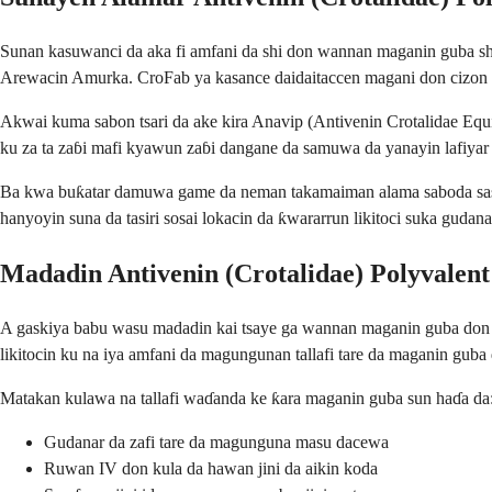
Sunan kasuwanci da aka fi amfani da shi don wannan maganin guba shi
Arewacin Amurka. CroFab ya kasance daidaitaccen magani don cizon ma
Akwai kuma sabon tsari da ake kira Anavip (Antivenin Crotalidae Eq
ku za ta zaɓi mafi kyawun zaɓi dangane da samuwa da yanayin lafiy
Ba kwa buƙatar damuwa game da neman takamaiman alama saboda sas
hanyoyin suna da tasiri sosai lokacin da ƙwararrun likitoci suka gudan
Madadin Antivenin (Crotalidae) Polyvale
A gaskiya babu wasu madadin kai tsaye ga wannan maganin guba don
likitocin ku na iya amfani da magungunan tallafi tare da maganin gub
Matakan kulawa na tallafi waɗanda ke ƙara maganin guba sun haɗa da
Gudanar da zafi tare da magunguna masu dacewa
Ruwan IV don kula da hawan jini da aikin koda