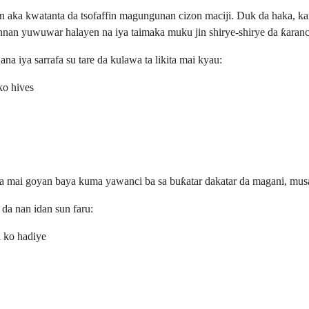
aka kwatanta da tsofaffin magungunan cizon maciji. Duk da haka, kam
ɗannan yuwuwar halayen na iya taimaka muku jin shirye-shirye da ƙara
na iya sarrafa su tare da kulawa ta likita mai kyau:
ko hives
mai goyan baya kuma yawanci ba sa buƙatar dakatar da magani, musam
da nan idan sun faru:
i ko hadiye