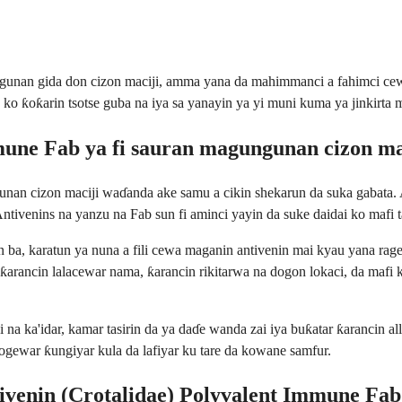
an gida don cizon maciji, amma yana da mahimmanci a fahimci cewa 
o ƙoƙarin tsotse guba na iya sa yanayin ya yi muni kuma ya jinkirta m
mune Fab ya fi sauran magungunan cizon ma
unan cizon maciji waɗanda ake samu a cikin shekarun da suka gabata. 
Antivenins na yanzu na Fab sun fi aminci yayin da suke daidai ko mafi 
n ba, karatun ya nuna a fili cewa maganin antivenin mai kyau yana ra
 ƙarancin lalacewar nama, ƙarancin rikitarwa na dogon lokaci, da ma
a ka'idar, kamar tasirin da ya daɗe wanda zai iya buƙatar ƙarancin all
gewar ƙungiyar kula da lafiyar ku tare da kowane samfur.
venin (Crotalidae) Polyvalent Immune Fab