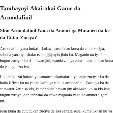
Tambayoyi Akai-akai Game da
Armodafinil
Shin Armodafinil Yana da Aminci ga Mutanen da ke
da Cutar Zuciya?
Armodafinil yana buƙatar kulawa sosai idan kuna da cutar zuciya,
saboda yana iya shafar tsarin jijiyoyin jinin ku. Maganin na iya ƙara
bugun zuciyar ku da hawan jini, wanda zai iya zama matsala idan kuna
da yanayin zuciya.
Likitan ku zai buƙaci ya tantance takamaiman yanayin zuciyar ku da
halin lafiyar ku na yanzu kafin ya rubuta armodafinil. Zasu iya ba da
shawarar ƙarin sa ido, kamar duba hawan jini akai-akai ko sa ido kan
bugun zuciya, don tabbatar da cewa maganin yana da aminci a gare
ku.
Idan kuna da cututtukan zuciya da aka sarrafa sosai kuma likitan ku ya