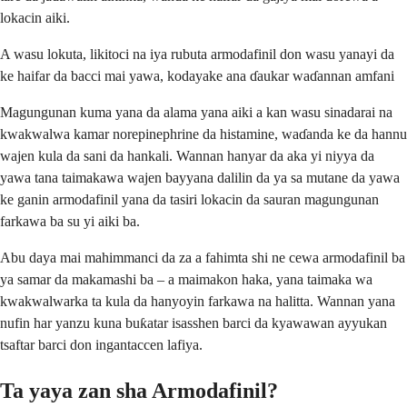
lokacin aiki.
A wasu lokuta, likitoci na iya rubuta armodafinil don wasu yanayi da
ke haifar da bacci mai yawa, kodayake ana ɗaukar waɗannan amfani
Magungunan kuma yana da alama yana aiki a kan wasu sinadarai na
kwakwalwa kamar norepinephrine da histamine, waɗanda ke da hannu
wajen kula da sani da hankali. Wannan hanyar da aka yi niyya da
yawa tana taimakawa wajen bayyana dalilin da ya sa mutane da yawa
ke ganin armodafinil yana da tasiri lokacin da sauran magungunan
farkawa ba su yi aiki ba.
Abu daya mai mahimmanci da za a fahimta shi ne cewa armodafinil ba
ya samar da makamashi ba – a maimakon haka, yana taimaka wa
kwakwalwarka ta kula da hanyoyin farkawa na halitta. Wannan yana
nufin har yanzu kuna buƙatar isasshen barci da kyawawan ayyukan
tsaftar barci don ingantaccen lafiya.
Ta yaya zan sha Armodafinil?