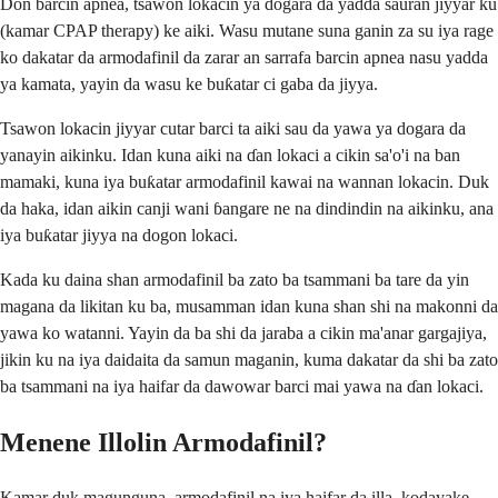
Don barcin apnea, tsawon lokacin ya dogara da yadda sauran jiyyar ku
(kamar CPAP therapy) ke aiki. Wasu mutane suna ganin za su iya rage
ko dakatar da armodafinil da zarar an sarrafa barcin apnea nasu yadda
ya kamata, yayin da wasu ke buƙatar ci gaba da jiyya.
Tsawon lokacin jiyyar cutar barci ta aiki sau da yawa ya dogara da
yanayin aikinku. Idan kuna aiki na ɗan lokaci a cikin sa'o'i na ban
mamaki, kuna iya buƙatar armodafinil kawai na wannan lokacin. Duk
da haka, idan aikin canji wani ɓangare ne na dindindin na aikinku, ana
iya buƙatar jiyya na dogon lokaci.
Kada ku daina shan armodafinil ba zato ba tsammani ba tare da yin
magana da likitan ku ba, musamman idan kuna shan shi na makonni da
yawa ko watanni. Yayin da ba shi da jaraba a cikin ma'anar gargajiya,
jikin ku na iya daidaita da samun maganin, kuma dakatar da shi ba zato
ba tsammani na iya haifar da dawowar barci mai yawa na ɗan lokaci.
Menene Illolin Armodafinil?
Kamar duk magunguna, armodafinil na iya haifar da illa, kodayake