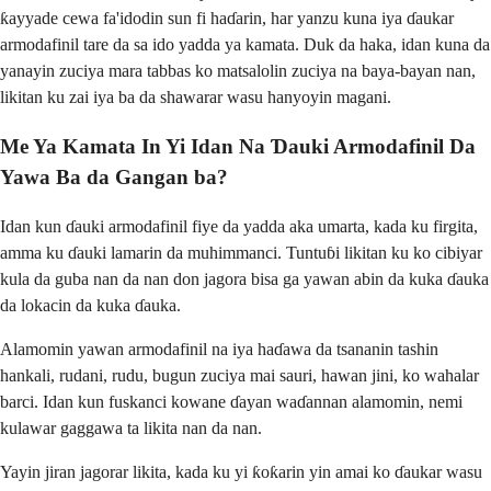
ƙayyade cewa fa'idodin sun fi haɗarin, har yanzu kuna iya ɗaukar
armodafinil tare da sa ido yadda ya kamata. Duk da haka, idan kuna da
yanayin zuciya mara tabbas ko matsalolin zuciya na baya-bayan nan,
likitan ku zai iya ba da shawarar wasu hanyoyin magani.
Me Ya Kamata In Yi Idan Na Ɗauki Armodafinil Da
Yawa Ba da Gangan ba?
Idan kun ɗauki armodafinil fiye da yadda aka umarta, kada ku firgita,
amma ku ɗauki lamarin da muhimmanci. Tuntuɓi likitan ku ko cibiyar
kula da guba nan da nan don jagora bisa ga yawan abin da kuka ɗauka
da lokacin da kuka ɗauka.
Alamomin yawan armodafinil na iya haɗawa da tsananin tashin
hankali, rudani, rudu, bugun zuciya mai sauri, hawan jini, ko wahalar
barci. Idan kun fuskanci kowane ɗayan waɗannan alamomin, nemi
kulawar gaggawa ta likita nan da nan.
Yayin jiran jagorar likita, kada ku yi ƙoƙarin yin amai ko ɗaukar wasu