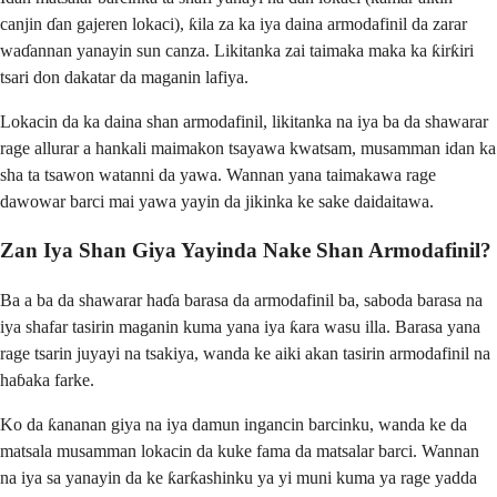
canjin ɗan gajeren lokaci), ƙila za ka iya daina armodafinil da zarar
waɗannan yanayin sun canza. Likitanka zai taimaka maka ka ƙirƙiri
tsari don dakatar da maganin lafiya.
Lokacin da ka daina shan armodafinil, likitanka na iya ba da shawarar
rage allurar a hankali maimakon tsayawa kwatsam, musamman idan ka
sha ta tsawon watanni da yawa. Wannan yana taimakawa rage
dawowar barci mai yawa yayin da jikinka ke sake daidaitawa.
Zan Iya Shan Giya Yayinda Nake Shan Armodafinil?
Ba a ba da shawarar haɗa barasa da armodafinil ba, saboda barasa na
iya shafar tasirin maganin kuma yana iya ƙara wasu illa. Barasa yana
rage tsarin juyayi na tsakiya, wanda ke aiki akan tasirin armodafinil na
haɓaka farke.
Ko da ƙananan giya na iya damun ingancin barcinku, wanda ke da
matsala musamman lokacin da kuke fama da matsalar barci. Wannan
na iya sa yanayin da ke ƙarƙashinku ya yi muni kuma ya rage yadda