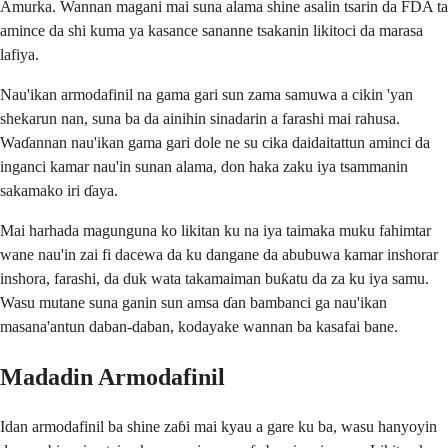
Amurka. Wannan magani mai suna alama shine asalin tsarin da FDA ta
amince da shi kuma ya kasance sananne tsakanin likitoci da marasa
lafiya.
Nau'ikan armodafinil na gama gari sun zama samuwa a cikin 'yan
shekarun nan, suna ba da ainihin sinadarin a farashi mai rahusa.
Waɗannan nau'ikan gama gari dole ne su cika daidaitattun aminci da
inganci kamar nau'in sunan alama, don haka zaku iya tsammanin
sakamako iri ɗaya.
Mai harhada magunguna ko likitan ku na iya taimaka muku fahimtar
wane nau'in zai fi dacewa da ku dangane da abubuwa kamar inshorar
inshora, farashi, da duk wata takamaiman buƙatu da za ku iya samu.
Wasu mutane suna ganin sun amsa ɗan bambanci ga nau'ikan
masana'antun daban-daban, kodayake wannan ba kasafai bane.
Madadin Armodafinil
Idan armodafinil ba shine zaɓi mai kyau a gare ku ba, wasu hanyoyin