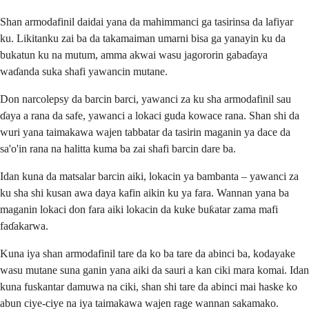
Shan armodafinil daidai yana da mahimmanci ga tasirinsa da lafiyar
ku. Likitanku zai ba da takamaiman umarni bisa ga yanayin ku da
bukatun ku na mutum, amma akwai wasu jagororin gabaɗaya
waɗanda suka shafi yawancin mutane.
Don narcolepsy da barcin barci, yawanci za ku sha armodafinil sau
ɗaya a rana da safe, yawanci a lokaci guda kowace rana. Shan shi da
wuri yana taimakawa wajen tabbatar da tasirin maganin ya dace da
sa'o'in rana na halitta kuma ba zai shafi barcin dare ba.
Idan kuna da matsalar barcin aiki, lokacin ya bambanta – yawanci za
ku sha shi kusan awa daya kafin aikin ku ya fara. Wannan yana ba
maganin lokaci don fara aiki lokacin da kuke buƙatar zama mafi
faɗakarwa.
Kuna iya shan armodafinil tare da ko ba tare da abinci ba, kodayake
wasu mutane suna ganin yana aiki da sauri a kan ciki mara komai. Idan
kuna fuskantar damuwa na ciki, shan shi tare da abinci mai haske ko
abun ciye-ciye na iya taimakawa wajen rage wannan sakamako.