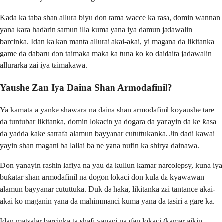
Kada ka taba shan allura biyu don rama wacce ka rasa, domin wannan
yana ƙara haɗarin samun illa kuma yana iya damun jadawalin
barcinka. Idan ka kan manta allurai akai-akai, yi magana da likitanka
game da dabaru don taimaka maka ka tuna ko ko daidaita jadawalin
allurarka zai iya taimakawa.
Yaushe Zan Iya Daina Shan Armodafinil?
Ya kamata a yanke shawara na daina shan armodafinil koyaushe tare
da tuntubar likitanka, domin lokacin ya dogara da yanayin da ke ƙasa
da yadda kake sarrafa alamun bayyanar cututtukanka. Jin daɗi kawai
yayin shan magani ba lallai ba ne yana nufin ka shirya dainawa.
Don yanayin rashin lafiya na yau da kullun kamar narcolepsy, kuna iya
buƙatar shan armodafinil na dogon lokaci don kula da kyawawan
alamun bayyanar cututtuka. Duk da haka, likitanka zai tantance akai-
akai ko maganin yana da mahimmanci kuma yana da tasiri a gare ka.
Idan matsalar barcinka ta shafi yanayi na ɗan lokaci (kamar aikin