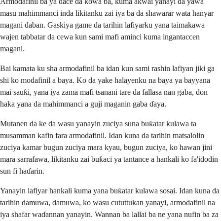
Armodafinil ba ya dace da kowa ba, kuma akwai yanayi da yawa
masu mahimmanci inda likitanku zai iya ba da shawarar wata hanyar
magani daban. Gaskiya game da tarihin lafiyarku yana taimakawa
wajen tabbatar da cewa kun sami mafi aminci kuma ingantaccen
magani.
Bai kamata ku sha armodafinil ba idan kun sami rashin lafiyan jiki ga
shi ko modafinil a baya. Ko da yake halayenku na baya ya bayyana
mai sauƙi, yana iya zama mafi tsanani tare da fallasa nan gaba, don
haka yana da mahimmanci a guji maganin gaba ɗaya.
Mutanen da ke da wasu yanayin zuciya suna buƙatar kulawa ta
musamman kafin fara armodafinil. Idan kuna da tarihin matsalolin
zuciya kamar bugun zuciya mara kyau, bugun zuciya, ko hawan jini
mara sarrafawa, likitanku zai buƙaci ya tantance a hankali ko fa'idodin
sun fi haɗarin.
Yanayin lafiyar hankali kuma yana buƙatar kulawa sosai. Idan kuna da
tarihin damuwa, damuwa, ko wasu cututtukan yanayi, armodafinil na
iya shafar waɗannan yanayin. Wannan ba lallai ba ne yana nufin ba za