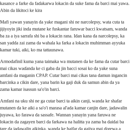
kasance a farke da faɗakarwa lokacin da suke fama da barci mai yawa.
Abin da likitoci ke kira
Mafi yawan yanayin da yake magani shi ne narcolepsy, wata cuta ta
jijiyoyin jiki inda mutane ke fuskantar faruwar bacci kwatsam, wanda
ba za a iya sarrafa shi ba a lokacin rana. Idan kana da narcolepsy, ka
san yadda zai zama da wahala ka farka a lokacin muhimman ayyuka
kamar tuki, aiki, ko ma tattaunawa.
Armodafinil kuma yana taimaka wa mutanen da ke fama da cutar barci
mai cikas waɗanda ke ci gaba da jin bacci sosai ko da yake suna
amfani da maganin CPAP. Cutar barci mai cikas tana damun ingancin
barcinka a cikin dare, yana barin ka gaji duk da samun abin da ya
zama kamar isassun sa'o'in barci.
Amfani na uku shi ne ga cutar barci ta aikin canji, wanda ke shafar
mutanen da ke aiki a sa'o'i marasa al'ada kamar canjin dare, jadawalin
juyawa, ko farawa da sassafe. Wannan yanayin yana faruwa ne
lokacin da zagayen barci da farkawa na halitta ya zama ba daidai ba
tare da jadawalin aikinka, wanda ke haifar da gajiya mai ɗorewa a