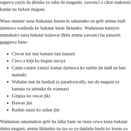
raguwa yayin da jikinka ya saba da maganin, yawanci a cikin makonni
kaɗan na farkon magani.
Wasu mutane suna fuskantar ƙarancin sakamako na gefe amma mafi
damuwa waɗanda ke buƙatar kiran likitanku. Waɗannan halayen
matsakaici suna buƙatar kulawar likita amma yawanci ba yanayin
gaggawa bane:
Ciwon kai mai tsanani mai tsanani
Ciwo a kirji ko bugun zuciya
Canje-canjen yanayi kamar damuwa ko rashin jin daɗi na ban
mamaki
Wahalar mai da hankali (a paradoxically, tun da magani ya
kamata ya taimaka da wannan)
Girgiza ko rawar jiki
Hawan jini
Rashin rauni ko zubar jini
Waɗannan sakamakon gefe ba lallai bane su nuna cewa kuna buƙatar
daina magani, amma likitanku na iya so ya daidaita kashi ko kuma ya