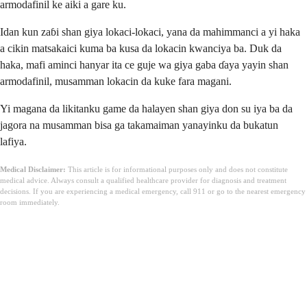
armodafinil ke aiki a gare ku.
Idan kun zaɓi shan giya lokaci-lokaci, yana da mahimmanci a yi haka
a cikin matsakaici kuma ba kusa da lokacin kwanciya ba. Duk da
haka, mafi aminci hanyar ita ce guje wa giya gaba ɗaya yayin shan
armodafinil, musamman lokacin da kuke fara magani.
Yi magana da likitanku game da halayen shan giya don su iya ba da
jagora na musamman bisa ga takamaiman yanayinku da bukatun
lafiya.
Medical Disclaimer:
This article is for informational purposes only and does not constitute
medical advice. Always consult a qualified healthcare provider for diagnosis and treatment
decisions. If you are experiencing a medical emergency, call 911 or go to the nearest emergency
room immediately.