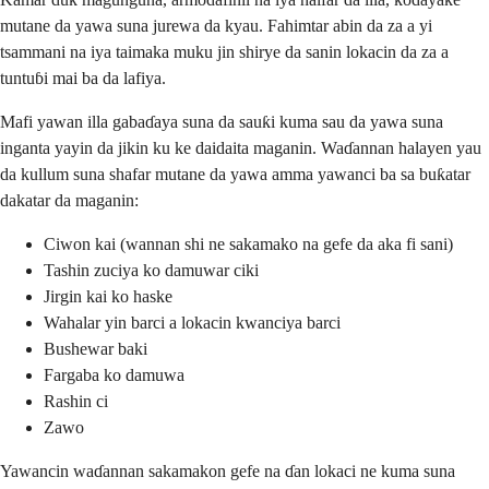
mutane da yawa suna jurewa da kyau. Fahimtar abin da za a yi
tsammani na iya taimaka muku jin shirye da sanin lokacin da za a
tuntuɓi mai ba da lafiya.
Mafi yawan illa gabaɗaya suna da sauƙi kuma sau da yawa suna
inganta yayin da jikin ku ke daidaita maganin. Waɗannan halayen yau
da kullum suna shafar mutane da yawa amma yawanci ba sa buƙatar
dakatar da maganin:
Ciwon kai (wannan shi ne sakamako na gefe da aka fi sani)
Tashin zuciya ko damuwar ciki
Jirgin kai ko haske
Wahalar yin barci a lokacin kwanciya barci
Bushewar baki
Fargaba ko damuwa
Rashin ci
Zawo
Yawancin waɗannan sakamakon gefe na ɗan lokaci ne kuma suna