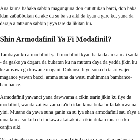
Ana kuma haɓaka sabbin magunguna don cututtukan barci, don haka
idan zaɓuɓɓukan da ake da su ba su aiki da kyau a gare ku, yana da
daraja a tattauna sabbin jiyya tare da likitan ku.
Shin Armodafinil Ya Fi Modafinil?
Tambayar ko armodafinil ya fi modafinil kyau ba ta da amsa mai sauƙi
- da gaske ya dogara da bukatun ku na mutum ɗaya da yadda jikin ku
ke amsawa ga kowane magani. Dukansu biyu suna da tasiri wajen
magance yawan bacci, amma suna da wasu muhimman bambance-
bambance.
Armodafinil yawanci yana dawwama a cikin tsarin jikin ku fiye da
modafinil, wanda zai iya zama fa'ida idan kuna buƙatar faɗakarwa na
yini. Mutane da yawa suna ganin za su iya shan armodafinil sau ɗaya a
rana kuma su kula da farkawa akai-akai a cikin dukan ranar su ko
canjin aiki.
Wasu bincike sun nuna cewa armodafinil na iya zama ɗan inganci a