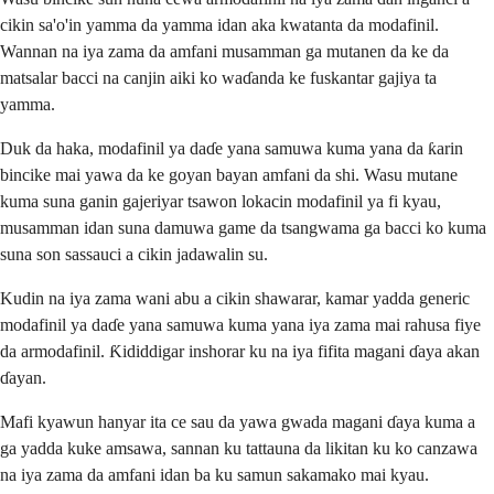
cikin sa'o'in yamma da yamma idan aka kwatanta da modafinil.
Wannan na iya zama da amfani musamman ga mutanen da ke da
matsalar bacci na canjin aiki ko waɗanda ke fuskantar gajiya ta
yamma.
Duk da haka, modafinil ya daɗe yana samuwa kuma yana da ƙarin
bincike mai yawa da ke goyan bayan amfani da shi. Wasu mutane
kuma suna ganin gajeriyar tsawon lokacin modafinil ya fi kyau,
musamman idan suna damuwa game da tsangwama ga bacci ko kuma
suna son sassauci a cikin jadawalin su.
Kudin na iya zama wani abu a cikin shawarar, kamar yadda generic
modafinil ya daɗe yana samuwa kuma yana iya zama mai rahusa fiye
da armodafinil. Ƙididdigar inshorar ku na iya fifita magani ɗaya akan
ɗayan.
Mafi kyawun hanyar ita ce sau da yawa gwada magani ɗaya kuma a
ga yadda kuke amsawa, sannan ku tattauna da likitan ku ko canzawa
na iya zama da amfani idan ba ku samun sakamako mai kyau.