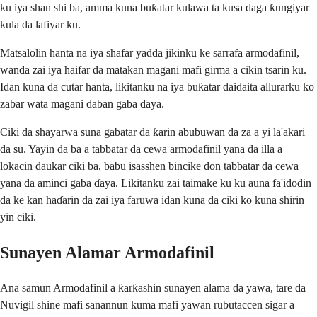
ku iya shan shi ba, amma kuna buƙatar kulawa ta kusa daga ƙungiyar
kula da lafiyar ku.
Matsalolin hanta na iya shafar yadda jikinku ke sarrafa armodafinil,
wanda zai iya haifar da matakan magani mafi girma a cikin tsarin ku.
Idan kuna da cutar hanta, likitanku na iya buƙatar daidaita allurarku ko
zaɓar wata magani daban gaba ɗaya.
Ciki da shayarwa suna gabatar da ƙarin abubuwan da za a yi la'akari
da su. Yayin da ba a tabbatar da cewa armodafinil yana da illa a
lokacin daukar ciki ba, babu isasshen bincike don tabbatar da cewa
yana da aminci gaba ɗaya. Likitanku zai taimake ku ku auna fa'idodin
da ke kan haɗarin da zai iya faruwa idan kuna da ciki ko kuna shirin
yin ciki.
Sunayen Alamar Armodafinil
Ana samun Armodafinil a ƙarƙashin sunayen alama da yawa, tare da
Nuvigil shine mafi sanannun kuma mafi yawan rubutaccen sigar a