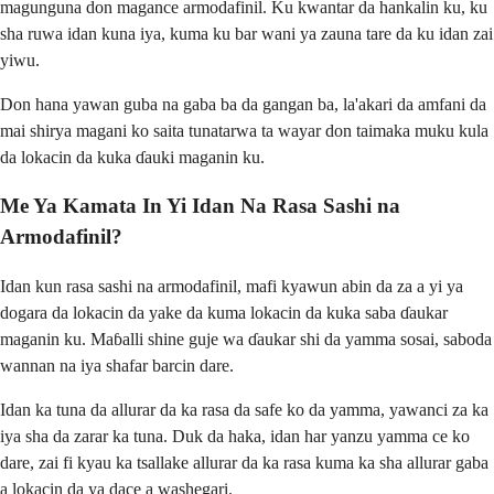
magunguna don magance armodafinil. Ku kwantar da hankalin ku, ku
sha ruwa idan kuna iya, kuma ku bar wani ya zauna tare da ku idan zai
yiwu.
Don hana yawan guba na gaba ba da gangan ba, la'akari da amfani da
mai shirya magani ko saita tunatarwa ta wayar don taimaka muku kula
da lokacin da kuka ɗauki maganin ku.
Me Ya Kamata In Yi Idan Na Rasa Sashi na
Armodafinil?
Idan kun rasa sashi na armodafinil, mafi kyawun abin da za a yi ya
dogara da lokacin da yake da kuma lokacin da kuka saba ɗaukar
maganin ku. Maɓalli shine guje wa ɗaukar shi da yamma sosai, saboda
wannan na iya shafar barcin dare.
Idan ka tuna da allurar da ka rasa da safe ko da yamma, yawanci za ka
iya sha da zarar ka tuna. Duk da haka, idan har yanzu yamma ce ko
dare, zai fi kyau ka tsallake allurar da ka rasa kuma ka sha allurar gaba
a lokacin da ya dace a washegari.