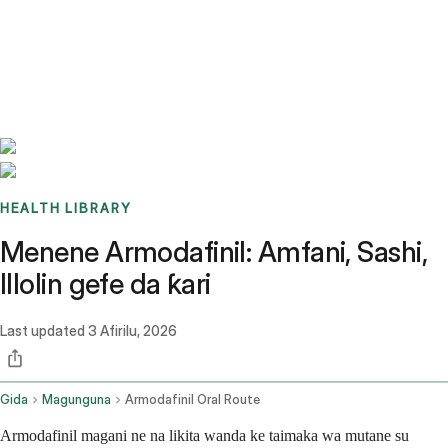
Benchmarks
Stories
FAQ
Sign up / Log in
HEALTH LIBRARY
Menene Armodafinil: Amfani, Sashi,
Illolin gefe da ƙari
Last updated
3 Afirilu, 2026
Gida
Magunguna
Armodafinil Oral Route
Armodafinil magani ne na likita wanda ke taimaka wa mutane su