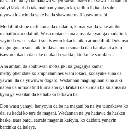
da za a bi na iya taimakawa wajen sarrafa barci mai yawa. Likitan ku
zai yi la'akari da takamaiman yanayin ku, tarihin likita, da salon
rayuwa lokacin da yake ba da shawarar mafi kyawun zaɓi.
Modafinil shine mafi kama da madadin, kamar yadda yake ainihin
mahaifin armodafinil. Wasu mutane suna amsa da kyau ga modafinil,
yayin da wasu suka fi son tsawon lokacin aikin armodafinil. Dukansu
magungunan suna aiki iri ɗaya amma suna da ɗan bambanci a kan
tsawon lokacin da suke ɗauka da yadda jikin ku ke sarrafa su.
Ana amfani da abubuwan motsa jiki na gargajiya kamar
methylphenidate ko amphetamines wani lokaci, kodayake suna da
yawan illa da yuwuwar dogaro. Waɗannan magungunan suna aiki
daban da armodafinil kuma ana iya la'akari da su idan ba ku amsa da
kyau ga wakilan da ke haɓaka farkawa ba.
Don wasu yanayi, hanyoyin da ba na magani ba na iya taimakawa ko
dai su kaɗai ko tare da magani. Waɗannan na iya haɗawa da hasken
haske, tsara barci, sarrafa maganin kafeyin, ko daidaita yanayin
barcinku da halaye.