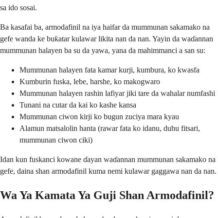
sa ido sosai.
Ba kasafai ba, armodafinil na iya haifar da mummunan sakamako na
gefe wanda ke buƙatar kulawar likita nan da nan. Yayin da waɗannan
mummunan halayen ba su da yawa, yana da mahimmanci a san su:
Mummunan halayen fata kamar kurji, kumbura, ko kwasfa
Kumburin fuska, lebe, harshe, ko makogwaro
Mummunan halayen rashin lafiyar jiki tare da wahalar numfashi
Tunani na cutar da kai ko kashe kansa
Mummunan ciwon kirji ko bugun zuciya mara kyau
Alamun matsalolin hanta (rawar fata ko idanu, duhu fitsari,
mummunan ciwon ciki)
Idan kun fuskanci kowane ɗayan waɗannan mummunan sakamako na
gefe, daina shan armodafinil kuma nemi kulawar gaggawa nan da nan.
Wa Ya Kamata Ya Guji Shan Armodafinil?