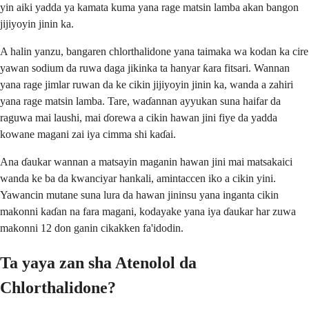
yin aiki yadda ya kamata kuma yana rage matsin lamba akan bangon
jijiyoyin jinin ka.
A halin yanzu, bangaren chlorthalidone yana taimaka wa kodan ka cire
yawan sodium da ruwa daga jikinka ta hanyar ƙara fitsari. Wannan
yana rage jimlar ruwan da ke cikin jijiyoyin jinin ka, wanda a zahiri
yana rage matsin lamba. Tare, waɗannan ayyukan suna haifar da
raguwa mai laushi, mai ɗorewa a cikin hawan jini fiye da yadda
kowane magani zai iya cimma shi kaɗai.
Ana ɗaukar wannan a matsayin maganin hawan jini mai matsakaici
wanda ke ba da kwanciyar hankali, amintaccen iko a cikin yini.
Yawancin mutane suna lura da hawan jininsu yana inganta cikin
makonni kaɗan na fara magani, kodayake yana iya ɗaukar har zuwa
makonni 12 don ganin cikakken fa'idodin.
Ta yaya zan sha Atenolol da
Chlorthalidone?