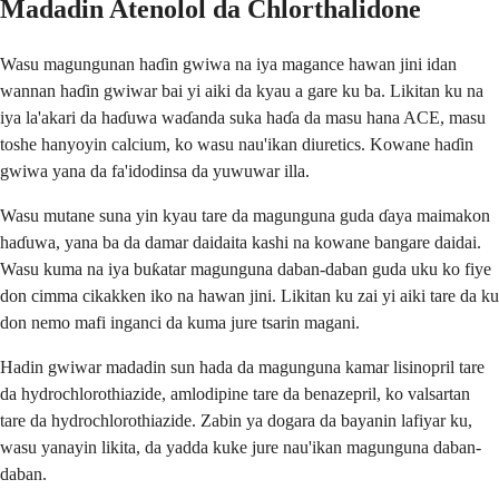
Madadin Atenolol da Chlorthalidone
Wasu magungunan haɗin gwiwa na iya magance hawan jini idan
wannan haɗin gwiwar bai yi aiki da kyau a gare ku ba. Likitan ku na
iya la'akari da haɗuwa waɗanda suka haɗa da masu hana ACE, masu
toshe hanyoyin calcium, ko wasu nau'ikan diuretics. Kowane haɗin
gwiwa yana da fa'idodinsa da yuwuwar illa.
Wasu mutane suna yin kyau tare da magunguna guda ɗaya maimakon
haɗuwa, yana ba da damar daidaita kashi na kowane bangare daidai.
Wasu kuma na iya buƙatar magunguna daban-daban guda uku ko fiye
don cimma cikakken iko na hawan jini. Likitan ku zai yi aiki tare da ku
don nemo mafi inganci da kuma jure tsarin magani.
Hadin gwiwar madadin sun hada da magunguna kamar lisinopril tare
da hydrochlorothiazide, amlodipine tare da benazepril, ko valsartan
tare da hydrochlorothiazide. Zabin ya dogara da bayanin lafiyar ku,
wasu yanayin likita, da yadda kuke jure nau'ikan magunguna daban-
daban.