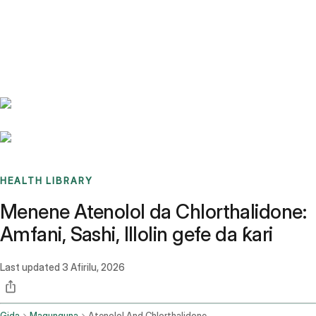
Benchmarks
Stories
FAQ
Sign up / Log in
HEALTH LIBRARY
Menene Atenolol da Chlorthalidone:
Amfani, Sashi, Illolin gefe da ƙari
Last updated
3 Afirilu, 2026
Gida
Magunguna
Atenolol And Chlorthalidone Oral Route