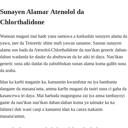
Sunayen Alamar Atenolol da
Chlorthalidone
Wannan magani mai hade yana samuwa a ƙarƙashin sunayen alama da
yawa, tare da Tenoretic shine mafi yawan sananne. Sauran sunayen
alama sun haɗa da Atenolol-Chlorthalidone da nau'ikan generic daban-
daban waɗanda ke ɗauke da abubuwan da ke aiki iri ɗaya. Nau'ikan
generic suna aiki daidai da zaɓuɓɓukan sunan alama kuma galibi suna
da araha.
Idan ka karɓi maganin ka, kamannin kwamfutar na iya bambanta
dangane da masana'anta, amma ƙarfin magani da tasiri suna ci gaba da
kasancewa iri ɗaya. Mai harhada magunguna zai iya amsa tambayoyi
game da nau'ikan nau'ikan daban-daban kuma ya taimake ka ka
fahimci duk wani canji a kamanni idan ka canza tsakanin
masana'antun.