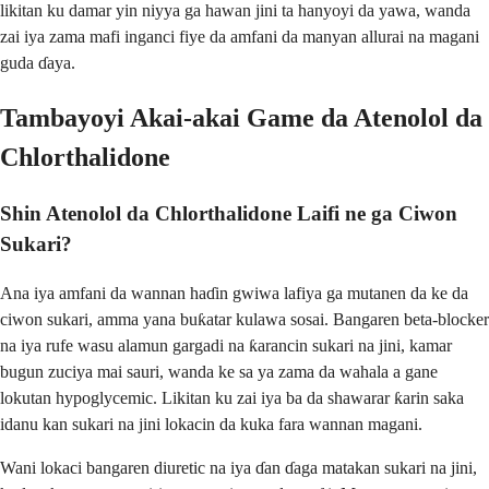
likitan ku damar yin niyya ga hawan jini ta hanyoyi da yawa, wanda
zai iya zama mafi inganci fiye da amfani da manyan allurai na magani
guda ɗaya.
Tambayoyi Akai-akai Game da Atenolol da
Chlorthalidone
Shin Atenolol da Chlorthalidone Laifi ne ga Ciwon
Sukari?
Ana iya amfani da wannan haɗin gwiwa lafiya ga mutanen da ke da
ciwon sukari, amma yana buƙatar kulawa sosai. Bangaren beta-blocker
na iya rufe wasu alamun gargadi na ƙarancin sukari na jini, kamar
bugun zuciya mai sauri, wanda ke sa ya zama da wahala a gane
lokutan hypoglycemic. Likitan ku zai iya ba da shawarar ƙarin saka
idanu kan sukari na jini lokacin da kuka fara wannan magani.
Wani lokaci bangaren diuretic na iya ɗan ɗaga matakan sukari na jini,