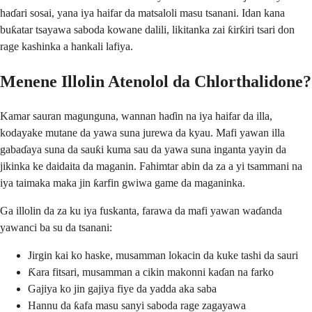
haɗari sosai, yana iya haifar da matsaloli masu tsanani. Idan kana
buƙatar tsayawa saboda kowane dalili, likitanka zai ƙirƙiri tsari don
rage kashinka a hankali lafiya.
Menene Illolin Atenolol da Chlorthalidone?
Kamar sauran magunguna, wannan haɗin na iya haifar da illa,
kodayake mutane da yawa suna jurewa da kyau. Mafi yawan illa
gabaɗaya suna da sauƙi kuma sau da yawa suna inganta yayin da
jikinka ke daidaita da maganin. Fahimtar abin da za a yi tsammani na
iya taimaka maka jin ƙarfin gwiwa game da maganinka.
Ga illolin da za ku iya fuskanta, farawa da mafi yawan waɗanda
yawanci ba su da tsanani:
Jirgin kai ko haske, musamman lokacin da kuke tashi da sauri
Ƙara fitsari, musamman a cikin makonni kaɗan na farko
Gajiya ko jin gajiya fiye da yadda aka saba
Hannu da ƙafa masu sanyi saboda rage zagayawa