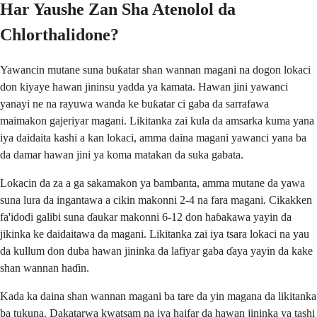
Har Yaushe Zan Sha Atenolol da
Chlorthalidone?
Yawancin mutane suna buƙatar shan wannan magani na dogon lokaci
don kiyaye hawan jininsu yadda ya kamata. Hawan jini yawanci
yanayi ne na rayuwa wanda ke buƙatar ci gaba da sarrafawa
maimakon gajeriyar magani. Likitanka zai kula da amsarka kuma yana
iya daidaita kashi a kan lokaci, amma daina magani yawanci yana ba
da damar hawan jini ya koma matakan da suka gabata.
Lokacin da za a ga sakamakon ya bambanta, amma mutane da yawa
suna lura da ingantawa a cikin makonni 2-4 na fara magani. Cikakken
fa'idodi galibi suna ɗaukar makonni 6-12 don haɓakawa yayin da
jikinka ke daidaitawa da magani. Likitanka zai iya tsara lokaci na yau
da kullum don duba hawan jininka da lafiyar gaba ɗaya yayin da kake
shan wannan haɗin.
Kada ka daina shan wannan magani ba tare da yin magana da likitanka
ba tukuna. Dakatarwa kwatsam na iya haifar da hawan jininka ya tashi