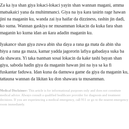
Za ka iya shan giya lokaci-lokaci yayin shan wannan magani, amma
matsakaici yana da muhimmanci. Giya na iya ƙara tasirin rage hawan
jini na maganin ku, wanda zai iya haifar da dizziness, rashin jin daɗi,
ko suma. Wannan gaskiya ne musamman lokacin da kuka fara shan
maganin ko kuma idan an ƙara adadin maganin ku.
Iyakance shan giya zuwa abin sha ɗaya a rana ga mata da abin sha
biyu a rana ga maza, kamar yadda jagororin lafiya gabaɗaya suka ba
da shawara. Yi taka tsantsan sosai lokacin da kake tashi bayan shan
giya, saboda haɗin giya da maganin hawan jini na iya sa ka fi
fuskantar faɗuwa. Idan kuna da damuwa game da giya da maganin ku,
tattauna wannan da likitan ku don shawara ta musamman.
Medical Disclaimer:
This article is for informational purposes only and does not constitute
medical advice. Always consult a qualified healthcare provider for diagnosis and treatment
decisions. If you are experiencing a medical emergency, call 911 or go to the nearest emergency
room immediately.