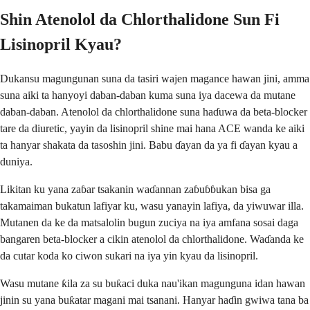
Shin Atenolol da Chlorthalidone Sun Fi
Lisinopril Kyau?
Dukansu magungunan suna da tasiri wajen magance hawan jini, amma
suna aiki ta hanyoyi daban-daban kuma suna iya dacewa da mutane
daban-daban. Atenolol da chlorthalidone suna haɗuwa da beta-blocker
tare da diuretic, yayin da lisinopril shine mai hana ACE wanda ke aiki
ta hanyar shakata da tasoshin jini. Babu ɗayan da ya fi ɗayan kyau a
duniya.
Likitan ku yana zaɓar tsakanin waɗannan zaɓuɓɓukan bisa ga
takamaiman bukatun lafiyar ku, wasu yanayin lafiya, da yiwuwar illa.
Mutanen da ke da matsalolin bugun zuciya na iya amfana sosai daga
bangaren beta-blocker a cikin atenolol da chlorthalidone. Waɗanda ke
da cutar koda ko ciwon sukari na iya yin kyau da lisinopril.
Wasu mutane ƙila za su buƙaci duka nau'ikan magunguna idan hawan
jinin su yana buƙatar magani mai tsanani. Hanyar haɗin gwiwa tana ba