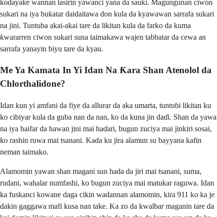
kodayake wannan tasirin yawanci yana da sauƙi. Magungunan ciwon
sukari na iya buƙatar daidaitawa don kula da kyawawan sarrafa sukari
na jini. Tuntuba akai-akai tare da likitan kula da farko da kuma
ƙwararren ciwon sukari suna taimakawa wajen tabbatar da cewa an
sarrafa yanayin biyu tare da kyau.
Me Ya Kamata In Yi Idan Na Ƙara Shan Atenolol da
Chlorthalidone?
Idan kun yi amfani da fiye da allurar da aka umarta, tuntuɓi likitan ku
ko cibiyar kula da guba nan da nan, ko da kuna jin daɗi. Shan da yawa
na iya haifar da hawan jini mai haɗari, bugun zuciya mai jinkiri sosai,
ko rashin ruwa mai tsanani. Kada ku jira alamun su bayyana kafin
neman taimako.
Alamomin yawan shan magani sun hada da jiri mai tsanani, suma,
rudani, wahalar numfashi, ko bugun zuciya mai matukar raguwa. Idan
ka fuskanci kowane daga cikin wadannan alamomin, kira 911 ko ka je
dakin gaggawa mafi kusa nan take. Ka zo da kwalbar maganin tare da