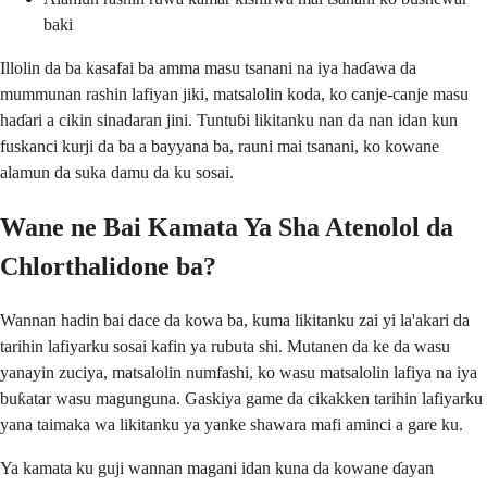
baki
Illolin da ba kasafai ba amma masu tsanani na iya haɗawa da
mummunan rashin lafiyan jiki, matsalolin koda, ko canje-canje masu
haɗari a cikin sinadaran jini. Tuntuɓi likitanku nan da nan idan kun
fuskanci kurji da ba a bayyana ba, rauni mai tsanani, ko kowane
alamun da suka damu da ku sosai.
Wane ne Bai Kamata Ya Sha Atenolol da
Chlorthalidone ba?
Wannan hadin bai dace da kowa ba, kuma likitanku zai yi la'akari da
tarihin lafiyarku sosai kafin ya rubuta shi. Mutanen da ke da wasu
yanayin zuciya, matsalolin numfashi, ko wasu matsalolin lafiya na iya
buƙatar wasu magunguna. Gaskiya game da cikakken tarihin lafiyarku
yana taimaka wa likitanku ya yanke shawara mafi aminci a gare ku.
Ya kamata ku guji wannan magani idan kuna da kowane ɗayan