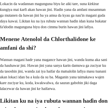
Lokacin da waɗannan magunguna biyu ke aiki tare, suna ƙirƙirar
ƙungiya mai ƙarfi akan hawan jini. Haɗin yana da amfani musamman
ga mutanen da hawan jini ba ya amsa da kyau ga nau'in magani guda
ɗaya kawai. Likitan ku na iya rubuta wannan haɗin idan kuna buƙatar
fa'idodin magunguna biyu don cimma burin hawan jini lafiya.
Menene Atenolol da Chlorthalidone ke
amfani da shi?
Wannan magani haɗe yana magance hawan jini, wanda kuma aka sani
da hauhawar jini. Hawan jini yana sanya ƙarin damuwa ga zuciyar ku
da tasoshin jini, wanda zai iya haifar da matsalolin lafiya masu tsanani
akan lokaci idan ba a kula da su ba. Maganin yana taimakawa wajen
kare zuciyar ku, koda, kwakwalwa, da sauran gabobin jiki daga
lalacewar da hawan jini ke haifarwa.
Likitan ku na iya rubuta wannan haɗin don