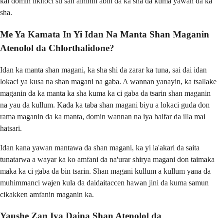
kai domin likitoci su san ainihin abin da ka sha da kuma yawan da ka
sha.
Me Ya Kamata In Yi Idan Na Manta Shan Maganin
Atenolol da Chlorthalidone?
Idan ka manta shan magani, ka sha shi da zarar ka tuna, sai dai idan
lokaci ya kusa na shan magani na gaba. A wannan yanayin, ka tsallake
maganin da ka manta ka sha kuma ka ci gaba da tsarin shan maganin
na yau da kullum. Kada ka taba shan magani biyu a lokaci guda don
rama maganin da ka manta, domin wannan na iya haifar da illa mai
hatsari.
Idan kana yawan mantawa da shan magani, ka yi la'akari da saita
tunatarwa a wayar ka ko amfani da na'urar shirya magani don taimaka
maka ka ci gaba da bin tsarin. Shan magani kullum a kullum yana da
muhimmanci wajen kula da daidaitaccen hawan jini da kuma samun
cikakken amfanin maganin ka.
Yaushe Zan Iya Daina Shan Atenolol da