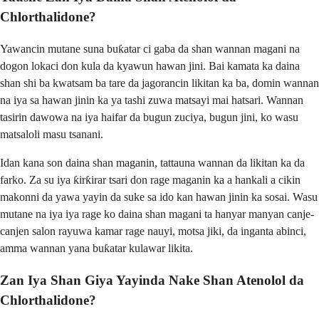
Chlorthalidone?
Yawancin mutane suna buƙatar ci gaba da shan wannan magani na
dogon lokaci don kula da kyawun hawan jini. Bai kamata ka daina
shan shi ba kwatsam ba tare da jagorancin likitan ka ba, domin wannan
na iya sa hawan jinin ka ya tashi zuwa matsayi mai hatsari. Wannan
tasirin dawowa na iya haifar da bugun zuciya, bugun jini, ko wasu
matsaloli masu tsanani.
Idan kana son daina shan maganin, tattauna wannan da likitan ka da
farko. Za su iya ƙirƙirar tsari don rage maganin ka a hankali a cikin
makonni da yawa yayin da suke sa ido kan hawan jinin ka sosai. Wasu
mutane na iya iya rage ko daina shan magani ta hanyar manyan canje-
canjen salon rayuwa kamar rage nauyi, motsa jiki, da inganta abinci,
amma wannan yana buƙatar kulawar likita.
Zan Iya Shan Giya Yayinda Nake Shan Atenolol da
Chlorthalidone?