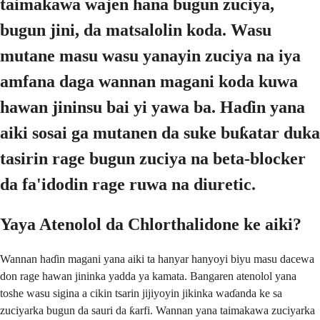
taimakawa wajen hana bugun zuciya,
bugun jini, da matsalolin koda. Wasu
mutane masu wasu yanayin zuciya na iya
amfana daga wannan magani koda kuwa
hawan jininsu bai yi yawa ba. Haɗin yana
aiki sosai ga mutanen da suke buƙatar duka
tasirin rage bugun zuciya na beta-blocker
da fa'idodin rage ruwa na diuretic.
Yaya Atenolol da Chlorthalidone ke aiki?
Wannan haɗin magani yana aiki ta hanyar hanyoyi biyu masu dacewa
don rage hawan jininka yadda ya kamata. Bangaren atenolol yana
toshe wasu sigina a cikin tsarin jijiyoyin jikinka waɗanda ke sa
zuciyarka bugun da sauri da ƙarfi. Wannan yana taimakawa zuciyarka