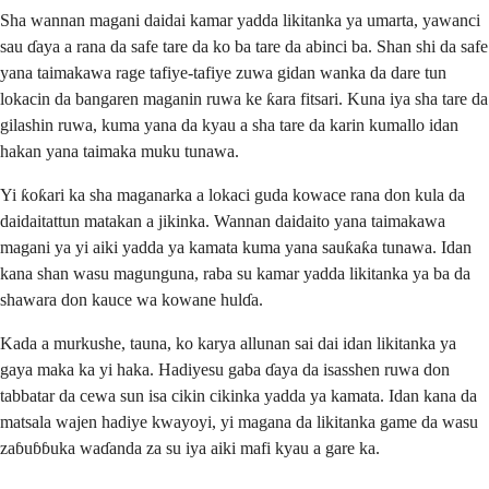
Sha wannan magani daidai kamar yadda likitanka ya umarta, yawanci
sau ɗaya a rana da safe tare da ko ba tare da abinci ba. Shan shi da safe
yana taimakawa rage tafiye-tafiye zuwa gidan wanka da dare tun
lokacin da bangaren maganin ruwa ke ƙara fitsari. Kuna iya sha tare da
gilashin ruwa, kuma yana da kyau a sha tare da karin kumallo idan
hakan yana taimaka muku tunawa.
Yi ƙoƙari ka sha maganarka a lokaci guda kowace rana don kula da
daidaitattun matakan a jikinka. Wannan daidaito yana taimakawa
magani ya yi aiki yadda ya kamata kuma yana sauƙaƙa tunawa. Idan
kana shan wasu magunguna, raba su kamar yadda likitanka ya ba da
shawara don kauce wa kowane hulɗa.
Kada a murkushe, tauna, ko karya allunan sai dai idan likitanka ya
gaya maka ka yi haka. Hadiyesu gaba ɗaya da isasshen ruwa don
tabbatar da cewa sun isa cikin cikinka yadda ya kamata. Idan kana da
matsala wajen hadiye kwayoyi, yi magana da likitanka game da wasu
zaɓuɓɓuka waɗanda za su iya aiki mafi kyau a gare ka.