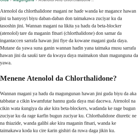
Atenolol da chlorthalidone magani ne haɗe wanda ke magance hawan
jini ta hanyoyi biyu daban-daban don taimakawa zuciyar ku da
tasoshin jini. Wannan magani na likita ya haɗu da beta-blocker
(atenolol) tare da maganin fitsari (chlorthalidone) don samar da
ingantaccen sarrafa hawan jini fiye da kowane magani guda ɗaya.
Mutane da yawa suna ganin wannan haɗin yana taimaka musu sarrafa
hawan jini da sauƙi tare da kwaya ɗaya maimakon shan magunguna da
yawa.
Menene Atenolol da Chlorthalidone?
Wannan magani ya haɗu da magungunan hawan jini guda biyu da aka
tabbatar a cikin kwamfutar hannu guda ɗaya mai dacewa. Atenolol na
cikin wata ƙungiya da ake kira beta-blockers, waɗanda ke rage bugun
zuciyar ku da rage ƙarfin bugun zuciyar ku. Chlorthalidone diuretic ne
na thiazide, wanda galibi ake kira maganin fitsari, wanda ke
taimakawa koda ku cire ƙarin gishiri da ruwa daga jikin ku.