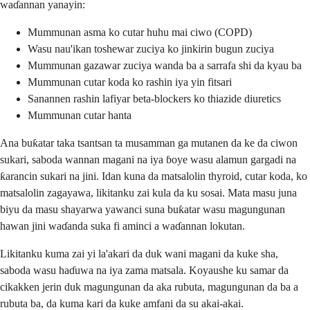
waɗannan yanayin:
Mummunan asma ko cutar huhu mai ciwo (COPD)
Wasu nau'ikan toshewar zuciya ko jinkirin bugun zuciya
Mummunan gazawar zuciya wanda ba a sarrafa shi da kyau ba
Mummunan cutar koda ko rashin iya yin fitsari
Sanannen rashin lafiyar beta-blockers ko thiazide diuretics
Mummunan cutar hanta
Ana buƙatar taka tsantsan ta musamman ga mutanen da ke da ciwon
sukari, saboda wannan magani na iya ɓoye wasu alamun gargadi na
ƙarancin sukari na jini. Idan kuna da matsalolin thyroid, cutar koda, ko
matsalolin zagayawa, likitanku zai kula da ku sosai. Mata masu juna
biyu da masu shayarwa yawanci suna buƙatar wasu magungunan
hawan jini waɗanda suka fi aminci a waɗannan lokutan.
Likitanku kuma zai yi la'akari da duk wani magani da kuke sha,
saboda wasu haɗuwa na iya zama matsala. Koyaushe ku samar da
cikakken jerin duk magungunan da aka rubuta, magungunan da ba a
rubuta ba, da kuma kari da kuke amfani da su akai-akai.