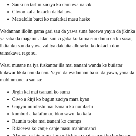
Sauƙi na tashin zuciya ko damuwa na ciki
Ciwon kai a lokacin daidaitawa
Matsalolin barci ko mafarkai masu haske
Waɗannan illolin gama gari sau da yawa suna ɓacewa yayin da jikinka
ya saba da maganin. Idan sun ci gaba ko kuma sun damu da ku sosai,
likitanku sau da yawa zai iya daidaita allurarku ko lokacin don
taimakawa rage su.
Wasu mutane na iya fuskantar illa mai tsanani wanda ke buƙatar
kulawar likita nan da nan. Yayin da waɗannan ba su da yawa, yana da
mahimmanci a san su:
Jirgin kai mai tsanani ko suma
Ciwo a ƙirji ko bugun zuciya mara kyau
Gajiyar numfashi mai tsanani ko numfashi
kumburi a ƙafafunku, idon sawu, ko ƙafa
Raunin tsoka mai tsanani ko cramps
Rikicewa ko canje-canje masu mahimmanci
Alamun rashin ruwa kamar ƙishirwa mai tsanani ko bushewar