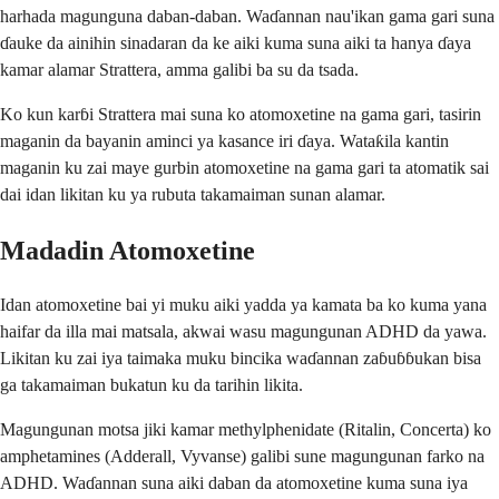
harhada magunguna daban-daban. Waɗannan nau'ikan gama gari suna
ɗauke da ainihin sinadaran da ke aiki kuma suna aiki ta hanya ɗaya
kamar alamar Strattera, amma galibi ba su da tsada.
Ko kun karɓi Strattera mai suna ko atomoxetine na gama gari, tasirin
maganin da bayanin aminci ya kasance iri ɗaya. Wataƙila kantin
maganin ku zai maye gurbin atomoxetine na gama gari ta atomatik sai
dai idan likitan ku ya rubuta takamaiman sunan alamar.
Madadin Atomoxetine
Idan atomoxetine bai yi muku aiki yadda ya kamata ba ko kuma yana
haifar da illa mai matsala, akwai wasu magungunan ADHD da yawa.
Likitan ku zai iya taimaka muku bincika waɗannan zaɓuɓɓukan bisa
ga takamaiman bukatun ku da tarihin likita.
Magungunan motsa jiki kamar methylphenidate (Ritalin, Concerta) ko
amphetamines (Adderall, Vyvanse) galibi sune magungunan farko na
ADHD. Waɗannan suna aiki daban da atomoxetine kuma suna iya