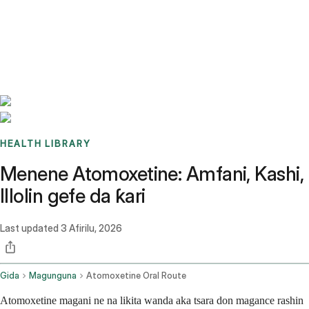
Benchmarks
Stories
FAQ
Sign up / Log in
HEALTH LIBRARY
Menene Atomoxetine: Amfani, Kashi,
Illolin gefe da ƙari
Last updated
3 Afirilu, 2026
Gida
Magunguna
Atomoxetine Oral Route
Atomoxetine magani ne na likita wanda aka tsara don magance rashin