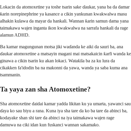
Lokacin da atomoxetine ya toshe tsarin sake ɗaukar, yana ba da damar
ƙarin norepinephrine ya kasance a cikin yankunan kwakwalwa masu
alhakin kulawa da mayar da hankali. Wannan ƙarin samun dama yana
taimakawa wajen inganta ikon kwakwalwa na sarrafa hankali da rage
alamun ADHD.
Ba kamar magungunan motsa jiki waɗanda ke aiki da sauri ba, ana
ɗaukar atomoxetine a matsayin magani mai matsakaicin ƙarfi wanda ke
ginawa a cikin tsarin ku akan lokaci. Wataƙila ba za ku lura da
cikakken fa'idodin ba na makonni da yawa, wanda ya saba kuma ana
tsammanin.
Ta yaya zan sha Atomoxetine?
Sha atomoxetine daidai kamar yadda likitan ku ya umarta, yawanci sau
ɗaya ko sau biyu a rana. Kuna iya sha tare da ko ba tare da abinci ba,
kodayake shan shi tare da abinci na iya taimakawa wajen rage
damuwa na ciki idan kun fuskanci wannan sakamako.