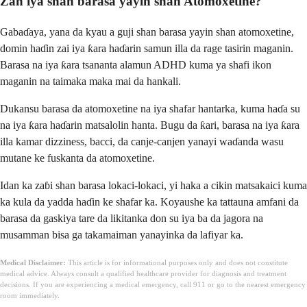
Zan iya shan barasa yayin shan Atomoxetine?
Gabaɗaya, yana da kyau a guji shan barasa yayin shan atomoxetine,
domin haɗin zai iya ƙara haɗarin samun illa da rage tasirin maganin.
Barasa na iya ƙara tsananta alamun ADHD kuma ya shafi ikon
maganin na taimaka maka mai da hankali.
Dukansu barasa da atomoxetine na iya shafar hantarka, kuma haɗa su
na iya ƙara haɗarin matsalolin hanta. Bugu da ƙari, barasa na iya ƙara
illa kamar dizziness, bacci, da canje-canjen yanayi waɗanda wasu
mutane ke fuskanta da atomoxetine.
Idan ka zaɓi shan barasa lokaci-lokaci, yi haka a cikin matsakaici kuma
ka kula da yadda haɗin ke shafar ka. Koyaushe ka tattauna amfani da
barasa da gaskiya tare da likitanka don su iya ba da jagora na
musamman bisa ga takamaiman yanayinka da lafiyar ka.
Medical Disclaimer:
This article is for informational purposes only and does not constitute
medical advice. Always consult a qualified healthcare provider for diagnosis and treatment
decisions. If you are experiencing a medical emergency, call 911 or go to the nearest emergency
room immediately.