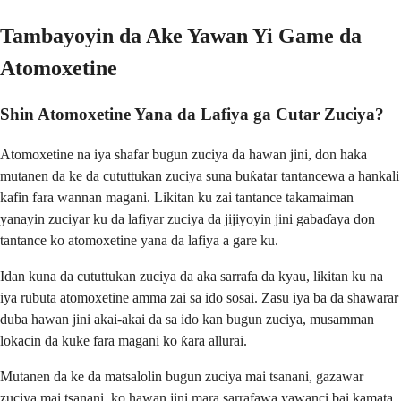
Tambayoyin da Ake Yawan Yi Game da
Atomoxetine
Shin Atomoxetine Yana da Lafiya ga Cutar Zuciya?
Atomoxetine na iya shafar bugun zuciya da hawan jini, don haka
mutanen da ke da cututtukan zuciya suna buƙatar tantancewa a hankali
kafin fara wannan magani. Likitan ku zai tantance takamaiman
yanayin zuciyar ku da lafiyar zuciya da jijiyoyin jini gabaɗaya don
tantance ko atomoxetine yana da lafiya a gare ku.
Idan kuna da cututtukan zuciya da aka sarrafa da kyau, likitan ku na
iya rubuta atomoxetine amma zai sa ido sosai. Zasu iya ba da shawarar
duba hawan jini akai-akai da sa ido kan bugun zuciya, musamman
lokacin da kuke fara magani ko ƙara allurai.
Mutanen da ke da matsalolin bugun zuciya mai tsanani, gazawar
zuciya mai tsanani, ko hawan jini mara sarrafawa yawanci bai kamata