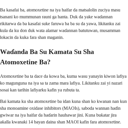
Ba kasafai ba, atomoxetine na iya haifar da matsalolin zuciya masu
tsanani ko mummunan rauni ga hanta. Duk da yake waɗannan
rikitarwa da ba kasafai suke faruwa ba ba su da yawa, likitanku zai
kula da ku don duk wata alamar waɗannan batutuwan, musamman
lokacin da kuka fara shan maganin.
Waɗanda Ba Su Kamata Su Sha
Atomoxetine Ba?
Atomoxetine ba ta dace da kowa ba, kuma wasu yanayin kiwon lafiya
ko magunguna na iya sa ta zama mara lafiya. Likitanku zai yi nazari
sosai kan tarihin lafiyarku kafin ya rubuta ta.
Bai kamata ku sha atomoxetine ba idan kuna shan ko kwanan nan kun
sha monoamine oxidase inhibitors (MAOIs), saboda wannan haɗin
gwiwar na iya haifar da haɗarin hauhawar jini. Kuna buƙatar jira
aƙalla kwanaki 14 bayan daina shan MAOI kafin fara atomoxetine.