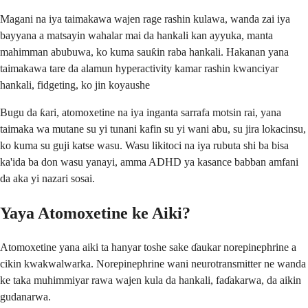
Magani na iya taimakawa wajen rage rashin kulawa, wanda zai iya
bayyana a matsayin wahalar mai da hankali kan ayyuka, manta
mahimman abubuwa, ko kuma sauƙin raba hankali. Hakanan yana
taimakawa tare da alamun hyperactivity kamar rashin kwanciyar
hankali, fidgeting, ko jin koyaushe
Bugu da ƙari, atomoxetine na iya inganta sarrafa motsin rai, yana
taimaka wa mutane su yi tunani kafin su yi wani abu, su jira lokacinsu,
ko kuma su guji katse wasu. Wasu likitoci na iya rubuta shi ba bisa
ka'ida ba don wasu yanayi, amma ADHD ya kasance babban amfani
da aka yi nazari sosai.
Yaya Atomoxetine ke Aiki?
Atomoxetine yana aiki ta hanyar toshe sake ɗaukar norepinephrine a
cikin kwakwalwarka. Norepinephrine wani neurotransmitter ne wanda
ke taka muhimmiyar rawa wajen kula da hankali, faɗakarwa, da aikin
gudanarwa.