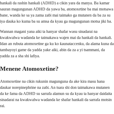
hankali da rashin hankali (ADHD) a cikin yara da manya. Ba kamar
sauran magungunan ADHD da yawa ba, atomoxetine ba mai motsawa
bane, wanda ke sa ya zama zaɓi mai taimako ga mutanen da ba za su
iya ɗauka ko kuma ba su amsa da kyau ga magungunan motsa jiki ba.
Wannan magani yana aiki ta hanyar shafar wasu sinadarai na
kwakwalwa waɗanda ke taimakawa wajen mai da hankali da hankali.
Idan an rubuta atomoxetine ga ku ko ƙaunataccenku, da alama kuna da
tambayoyi game da yadda yake aiki, abin da za a yi tsammani, da
yadda za a sha shi lafiya.
Menene Atomoxetine?
Atomoxetine na cikin rukunin magunguna da ake kira masu hana
ɗaukar norepinephrine na zaɓi. An tsara shi don taimakawa mutanen
da ke fama da ADHD su sarrafa alamun su da kyau ta hanyar daidaita
sinadarai na kwakwalwa waɗanda ke shafar hankali da sarrafa motsin
rai.