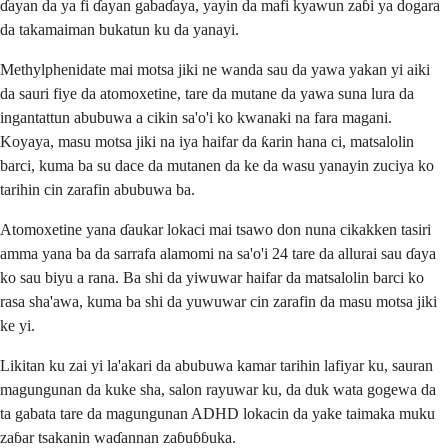
ɗayan da ya fi ɗayan gabaɗaya, yayin da mafi kyawun zaɓi ya dogara
da takamaiman bukatun ku da yanayi.
Methylphenidate mai motsa jiki ne wanda sau da yawa yakan yi aiki
da sauri fiye da atomoxetine, tare da mutane da yawa suna lura da
ingantattun abubuwa a cikin sa'o'i ko kwanaki na fara magani.
Koyaya, masu motsa jiki na iya haifar da ƙarin hana ci, matsalolin
barci, kuma ba su dace da mutanen da ke da wasu yanayin zuciya ko
tarihin cin zarafin abubuwa ba.
Atomoxetine yana ɗaukar lokaci mai tsawo don nuna cikakken tasiri
amma yana ba da sarrafa alamomi na sa'o'i 24 tare da allurai sau ɗaya
ko sau biyu a rana. Ba shi da yiwuwar haifar da matsalolin barci ko
rasa sha'awa, kuma ba shi da yuwuwar cin zarafin da masu motsa jiki
ke yi.
Likitan ku zai yi la'akari da abubuwa kamar tarihin lafiyar ku, sauran
magungunan da kuke sha, salon rayuwar ku, da duk wata gogewa da
ta gabata tare da magungunan ADHD lokacin da yake taimaka muku
zaɓar tsakanin waɗannan zaɓuɓɓuka.