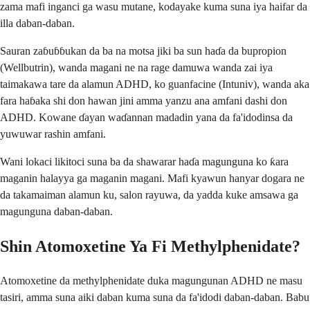
zama mafi inganci ga wasu mutane, kodayake kuma suna iya haifar da
illa daban-daban.
Sauran zaɓuɓɓukan da ba na motsa jiki ba sun haɗa da bupropion
(Wellbutrin), wanda magani ne na rage damuwa wanda zai iya
taimakawa tare da alamun ADHD, ko guanfacine (Intuniv), wanda aka
fara haɓaka shi don hawan jini amma yanzu ana amfani dashi don
ADHD. Kowane ɗayan waɗannan madadin yana da fa'idodinsa da
yuwuwar rashin amfani.
Wani lokaci likitoci suna ba da shawarar haɗa magunguna ko ƙara
maganin halayya ga maganin magani. Mafi kyawun hanyar dogara ne
da takamaiman alamun ku, salon rayuwa, da yadda kuke amsawa ga
magunguna daban-daban.
Shin Atomoxetine Ya Fi Methylphenidate?
Atomoxetine da methylphenidate duka magungunan ADHD ne masu
tasiri, amma suna aiki daban kuma suna da fa'idodi daban-daban. Babu