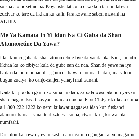
su sha atomoxetine ba. Koyaushe tattauna cikakken tarihin lafiyar
zuciyar ku tare da likitan ku kafin fara kowane sabon magani na
ADHD.
Me Ya Kamata In Yi Idan Na Ci Gaba da Shan
Atomoxetine Da Yawa?
Idan kun ci gaba da shan atomoxetine fiye da yadda aka tsara, tuntuɓi
likitan ku ko cibiyar kula da guba nan da nan. Shan da yawa na iya
haifar da mummunan illa, gami da hawan jini mai haɗari, matsalolin
bugun zuciya, ko canje-canjen yanayi mai tsanani.
Kada ku jira don ganin ko kuna jin daɗi, saboda wasu alamun yawan
shan magani bazai bayyana nan da nan ba. Kira Cibiyar Kula da Guba
a 1-800-222-1222 ko nemi kulawar gaggawa idan kun fuskanci
alamomi kamar tsananin dizziness, suma, ciwon kirji, ko wahalar
numfashi.
Don don kaucewa yawan kashi na magani ba gangan, ajiye maganin