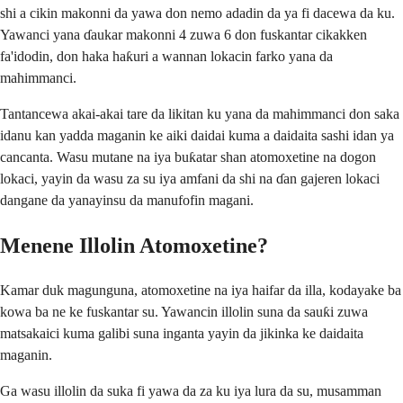
shi a cikin makonni da yawa don nemo adadin da ya fi dacewa da ku.
Yawanci yana ɗaukar makonni 4 zuwa 6 don fuskantar cikakken
fa'idodin, don haka haƙuri a wannan lokacin farko yana da
mahimmanci.
Tantancewa akai-akai tare da likitan ku yana da mahimmanci don saka
idanu kan yadda maganin ke aiki daidai kuma a daidaita sashi idan ya
cancanta. Wasu mutane na iya buƙatar shan atomoxetine na dogon
lokaci, yayin da wasu za su iya amfani da shi na ɗan gajeren lokaci
dangane da yanayinsu da manufofin magani.
Menene Illolin Atomoxetine?
Kamar duk magunguna, atomoxetine na iya haifar da illa, kodayake ba
kowa ba ne ke fuskantar su. Yawancin illolin suna da sauƙi zuwa
matsakaici kuma galibi suna inganta yayin da jikinka ke daidaita
maganin.
Ga wasu illolin da suka fi yawa da za ku iya lura da su, musamman