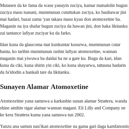
Mutanen da ke fama da wasu yanayin zuciya, kamar matsalolin bugun
zuciya masu tsanani, mummunan cututtukan zuciya, ko hauhawar jini
mai haɗari, bazai zama 'yan takara masu kyau don atomoxetine ba.
Maganin na iya shafar bugun zuciya da hawan jini, don haka likitanku
zai tantance lafiyar zuciyar ku da farko.
Idan kuna da glaucoma mai kunkuntar kusurwa, mummunan cutar
hanta, ko tarihin mummunan rashin lafiyar atomoxetine, wannan
maganin mai yiwuwa ba daidai ba ne a gare ku. Bugu da ƙari, idan
kuna da ciki, kuna shirin yin ciki, ko kuna shayarwa, tattauna haɗarin
da fa'idodin a hankali tare da likitanku.
Sunayen Alamar Atomoxetine
Atomoxetine yana samuwa a ƙarƙashin sunan alamar Strattera, wanda
shine ainihin sigar alamar wannan magani. Eli Lilly and Company ne
ke kera Strattera kuma yana samuwa tun 2002.
Yanzu ana samun nau'ikan atomoxetine na gama gari daga kamfanonin