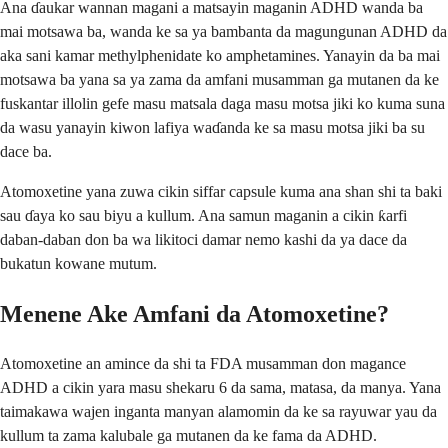
Ana ɗaukar wannan magani a matsayin maganin ADHD wanda ba
mai motsawa ba, wanda ke sa ya bambanta da magungunan ADHD da
aka sani kamar methylphenidate ko amphetamines. Yanayin da ba mai
motsawa ba yana sa ya zama da amfani musamman ga mutanen da ke
fuskantar illolin gefe masu matsala daga masu motsa jiki ko kuma suna
da wasu yanayin kiwon lafiya waɗanda ke sa masu motsa jiki ba su
dace ba.
Atomoxetine yana zuwa cikin siffar capsule kuma ana shan shi ta baki
sau ɗaya ko sau biyu a kullum. Ana samun maganin a cikin ƙarfi
daban-daban don ba wa likitoci damar nemo kashi da ya dace da
bukatun kowane mutum.
Menene Ake Amfani da Atomoxetine?
Atomoxetine an amince da shi ta FDA musamman don magance
ADHD a cikin yara masu shekaru 6 da sama, matasa, da manya. Yana
taimakawa wajen inganta manyan alamomin da ke sa rayuwar yau da
kullum ta zama kalubale ga mutanen da ke fama da ADHD.