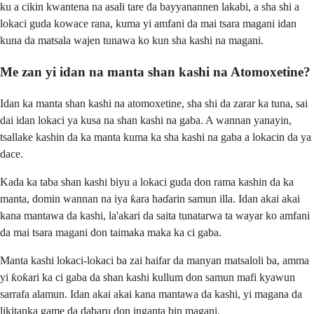
ku a cikin kwantena na asali tare da bayyanannen lakabi, a sha shi a
lokaci guda kowace rana, kuma yi amfani da mai tsara magani idan
kuna da matsala wajen tunawa ko kun sha kashi na magani.
Me zan yi idan na manta shan kashi na Atomoxetine?
Idan ka manta shan kashi na atomoxetine, sha shi da zarar ka tuna, sai
dai idan lokaci ya kusa na shan kashi na gaba. A wannan yanayin,
tsallake kashin da ka manta kuma ka sha kashi na gaba a lokacin da ya
dace.
Kada ka taba shan kashi biyu a lokaci guda don rama kashin da ka
manta, domin wannan na iya ƙara haɗarin samun illa. Idan akai akai
kana mantawa da kashi, la'akari da saita tunatarwa ta wayar ko amfani
da mai tsara magani don taimaka maka ka ci gaba.
Manta kashi lokaci-lokaci ba zai haifar da manyan matsaloli ba, amma
yi ƙoƙari ka ci gaba da shan kashi kullum don samun mafi kyawun
sarrafa alamun. Idan akai akai kana mantawa da kashi, yi magana da
likitanka game da dabaru don inganta bin magani.