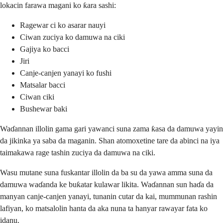
lokacin farawa magani ko ƙara sashi:
Ragewar ci ko asarar nauyi
Ciwan zuciya ko damuwa na ciki
Gajiya ko bacci
Jiri
Canje-canjen yanayi ko fushi
Matsalar bacci
Ciwan ciki
Bushewar baki
Waɗannan illolin gama gari yawanci suna zama ƙasa da damuwa yayin
da jikinka ya saba da maganin. Shan atomoxetine tare da abinci na iya
taimakawa rage tashin zuciya da damuwa na ciki.
Wasu mutane suna fuskantar illolin da ba su da yawa amma suna da
damuwa waɗanda ke buƙatar kulawar likita. Waɗannan sun haɗa da
manyan canje-canjen yanayi, tunanin cutar da kai, mummunan rashin
lafiyan, ko matsalolin hanta da aka nuna ta hanyar rawayar fata ko
idanu.