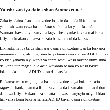
Yaushe zan iya daina shan Atomoxetine?
Zaka iya daina shan atomoxetine lokacin da kai da likitanka suka
yanke shawara cewa ba a buƙatar shi kuma ko yana da amfani.
Wannan shawarar ya kamata a koyaushe a yanke tare da mai ba da
lafiya maimakon dainawa ba zato ba tsammani da kanka.
Likitanka na iya ba da shawarar daina atomoxetine idan ka fuskanci
mummunan illa, idan maganin ba ya taimakawa alamun ADHD ɗinka,
ko idan yanayin rayuwarka ya canza sosai. Wasu mutane kuma suna
ɗaukar hutun magani a lokacin watannin bazara ko wasu lokuta
lokacin da alamun ADHD ba su da matsala.
Ba kamar wasu magunguna ba, atomoxetine ba ya buƙatar tsarin
raguwa a hankali, amma likitanka zai ba da takamaiman umarni don
dainawa lafiya. Hakanan za su tattauna wasu hanyoyin magani idan
har yanzu kuna buƙatar sarrafa ADHD bayan daina atomoxetine.