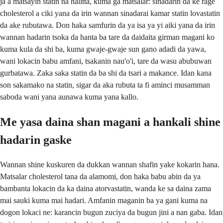
ja a matsayin statin na halitta, kuma ga matsalar: sinadarin da ke rage
cholesterol a ciki yana da irin wannan sinadarai kamar statin lovastatin
da ake rubutawa. Don haka samfurin da ya isa ya yi aiki yana da irin
wannan hadarin tsoka da hanta ba tare da daidaita girman magani ko
kuma kula da shi ba, kuma gwaje-gwaje sun gano adadi da yawa,
wani lokacin babu amfani, tsakanin nau'o'i, tare da wasu abubuwan
gurbatawa. Zaka saka statin da ba shi da tsari a makance. Idan kana
son sakamako na statin, sigar da aka rubuta ta fi aminci musamman
saboda wani yana aunawa kuma yana kallo.
Me yasa daina shan magani a hankali shine
hadarin gaske
Wannan shine kuskuren da dukkan wannan shafin yake kokarin hana.
Matsalar cholesterol tana da alamomi, don haka babu abin da ya
bambanta lokacin da ka daina atorvastatin, wanda ke sa daina zama
mai sauki kuma mai hadari. Amfanin maganin ba ya gani kuma na
dogon lokaci ne: karancin bugun zuciya da bugun jini a nan gaba. Idan