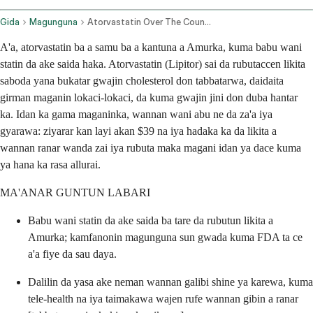
Gida
Magunguna
Atorvastatin Over The Counter
A'a, atorvastatin ba a samu ba a kantuna a Amurka, kuma babu wani
statin da ake saida haka. Atorvastatin (Lipitor) sai da rubutaccen likita
saboda yana bukatar gwajin cholesterol don tabbatarwa, daidaita
girman maganin lokaci-lokaci, da kuma gwajin jini don duba hantar
ka. Idan ka gama maganinka, wannan wani abu ne da za'a iya
gyarawa: ziyarar kan layi akan $39 na iya hadaka ka da likita a
wannan ranar wanda zai iya rubuta maka magani idan ya dace kuma
ya hana ka rasa allurai.
MA'ANAR GUNTUN LABARI
Babu wani statin da ake saida ba tare da rubutun likita a
Amurka; kamfanonin magunguna sun gwada kuma FDA ta ce
a'a fiye da sau daya.
Dalilin da yasa ake neman wannan galibi shine ya karewa, kuma
tele-health na iya taimakawa wajen rufe wannan gibin a ranar