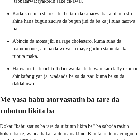
[tabbatarwa: iyakokin sake cikawa].
Kada ka daina shan statin ba tare da sanarwa ba; amfanin shi
shine hana bugun zuciya da bugun jini da ba ka ji suna tasowa
ba.
Abincin da motsa jiki na rage cholesterol kuma suna da
mahimmanci, amma da wuya su maye gurbin statin da aka
rubuta maka.
Hanya mai tabbaci ta fi dacewa da abubuwan kara lafiya kamar
shinkafar giyan ja, wadanda ba su da tsari kuma ba su da
daidaituwa.
Me yasa babu atorvastatin ba tare da
rubutun likita ba
Dokar "babu statins ba tare da rubutun likita ba" ba saboda rashin
kokari ba ce, wanda hakan abin mamaki ne. Kamfanonin magunguna