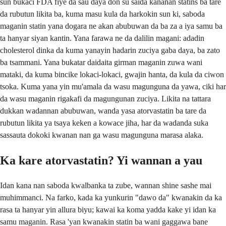
sun bukaci FDA fiye da sau daya don su saida kananan statins ba tare
da rubutun likita ba, kuma masu kula da harkokin sun ki, saboda
maganin statin yana dogara ne akan abubuwan da ba za a iya samu ba
ta hanyar siyan kantin. Yana farawa ne da dalilin magani: adadin
cholesterol dinka da kuma yanayin hadarin zuciya gaba daya, ba zato
ba tsammani. Yana bukatar daidaita girman maganin zuwa wani
mataki, da kuma bincike lokaci-lokaci, gwajin hanta, da kula da ciwon
tsoka. Kuma yana yin mu'amala da wasu magunguna da yawa, ciki har
da wasu maganin rigakafi da magungunan zuciya. Likita na tattara
dukkan wadannan abubuwan, wanda yasa atorvastatin ba tare da
rubutun likita ya tsaya keken a kowace jiha, har da wadanda suka
sassauta dokoki kwanan nan ga wasu magunguna marasa alaka.
Ka kare atorvastatin? Yi wannan a yau
Idan kana nan saboda kwalbanka ta zube, wannan shine sashe mai
muhimmanci. Na farko, kada ka yunkurin "dawo da" kwanakin da ka
rasa ta hanyar yin allura biyu; kawai ka koma yadda kake yi idan ka
samu maganin. Rasa 'yan kwanakin statin ba wani gaggawa bane