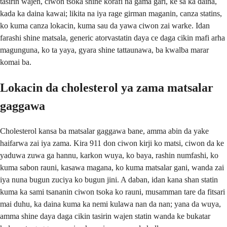
tasirin wajen, ciwon tsoka shine korafi na gama gari, ke sa ka daina,
kada ka daina kawai; likita na iya rage girman maganin, canza statins,
ko kuma canza lokacin, kuma sau da yawa ciwon zai warke. Idan
farashi shine matsala, generic atorvastatin daya ce daga cikin mafi arha
magunguna, ko ta yaya, gyara shine tattaunawa, ba kwalba marar
komai ba.
Lokacin da cholesterol ya zama matsalar
gaggawa
Cholesterol kansa ba matsalar gaggawa bane, amma abin da yake
haifarwa zai iya zama. Kira 911 don ciwon kirji ko matsi, ciwon da ke
yaduwa zuwa ga hannu, karkon wuya, ko baya, rashin numfashi, ko
kuma sabon rauni, kasawa magana, ko kuma matsalar gani, wanda zai
iya nuna bugun zuciya ko bugun jini. A daban, idan kana shan statin
kuma ka sami tsananin ciwon tsoka ko rauni, musamman tare da fitsari
mai duhu, ka daina kuma ka nemi kulawa nan da nan; yana da wuya,
amma shine daya daga cikin tasirin wajen statin wanda ke bukatar