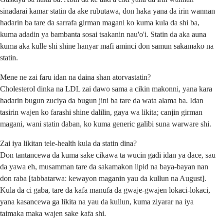
sinadarai kamar statin da ake rubutawa, don haka yana da irin wannan
hadarin ba tare da sarrafa girman magani ko kuma kula da shi ba,
kuma adadin ya bambanta sosai tsakanin nau'o'i. Statin da aka auna
kuma aka kulle shi shine hanyar mafi aminci don samun sakamako na
statin.
Mene ne zai faru idan na daina shan atorvastatin?
Cholesterol dinka na LDL zai dawo sama a cikin makonni, yana kara
hadarin bugun zuciya da bugun jini ba tare da wata alama ba. Idan
tasirin wajen ko farashi shine dalilin, gaya wa likita; canjin girman
magani, wani statin daban, ko kuma generic galibi suna warware shi.
Zai iya likitan tele-health kula da statin dina?
Don tantancewa da kuma sake cikawa ta wucin gadi idan ya dace, sau
da yawa eh, musamman tare da sakamakon lipid na baya-bayan nan
don raba [tabbatarwa: kewayon maganin yau da kullun na August].
Kula da ci gaba, tare da kafa manufa da gwaje-gwajen lokaci-lokaci,
yana kasancewa ga likita na yau da kullun, kuma ziyarar na iya
taimaka maka wajen sake kafa shi.