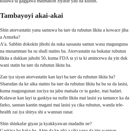
kulawa ta gaggawa maimakon ziyarar yau da kullun.
Tambayoyi akai-akai
Shin atorvastatin yana samuwa ba tare da rubutun likita a kowace jiha
a Amurka?
A'a. Sabbin dokokin jihohi da suka sassauta samun wasu magunguna
na musamman ba su shafi statins ba. Atorvastatin na bukatar rubutun
likita a dukkan jahohi 50, kuma FDA ta yi ta ki amincewa da yin duk
wani statin ba tare da rubutun likita ba.
Zan iya siyan atorvastatin kan layi ba tare da rubutun likita ba?
Sharuɗan da ke aika statins ba tare da rubutun likita ba ba su da lasisi,
kuma magungunan zuciya na jabu matsala ce ta gaske, mai hadari.
Kulawar kan layi ta gaskiya na nufin likita mai lasisi ya tantance ka da
farko, sannan kantin magani mai lasisi ya cika rubutun, wanda tele-
health zai iya shirya shi a wannan ranar.
Shin shinkafar giyan ja kyakkyawan madadin ne?
Gaskiya ba haka ba. Abin da ke aiki a ciki yana da irin wannan