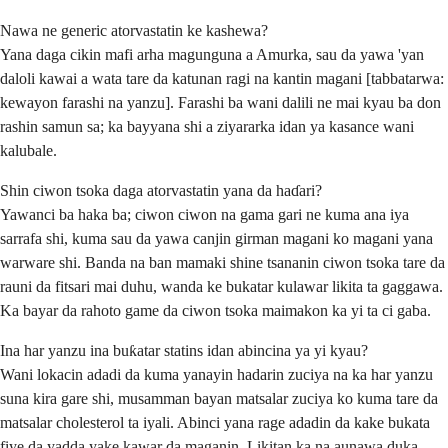
Nawa ne generic atorvastatin ke kashewa?
Yana daga cikin mafi arha magunguna a Amurka, sau da yawa 'yan
daloli kawai a wata tare da katunan ragi na kantin magani [tabbatarwa:
kewayon farashi na yanzu]. Farashi ba wani dalili ne mai kyau ba don
rashin samun sa; ka bayyana shi a ziyararka idan ya kasance wani
kalubale.
Shin ciwon tsoka daga atorvastatin yana da haɗari?
Yawanci ba haka ba; ciwon ciwon na gama gari ne kuma ana iya
sarrafa shi, kuma sau da yawa canjin girman magani ko magani yana
warware shi. Banda na ban mamaki shine tsananin ciwon tsoka tare da
rauni da fitsari mai duhu, wanda ke bukatar kulawar likita ta gaggawa.
Ka bayar da rahoto game da ciwon tsoka maimakon ka yi ta ci gaba.
Ina har yanzu ina buƙatar statins idan abincina ya yi kyau?
Wani lokacin adadi da kuma yanayin hadarin zuciya na ka har yanzu
suna kira gare shi, musamman bayan matsalar zuciya ko kuma tare da
matsalar cholesterol ta iyali. Abinci yana rage adadin da kake bukata
fiye da yadda yake kawar da maganin. Likitan ka na aunawa duka