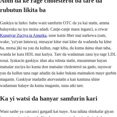
Abin da ke rage cholesterol ba tare da
rubutun likita ba
Gaskiya ta farko: babu wani samfurin OTC da ya kai statin, amma
halayenka na iya motsa adadi. Canje-canje masu inganci, a cewar
Kungiyar Zuciya ta Amurka
, sune karin fiber mai narkewa (oats,
wake, 'ya'yan itatuwa), musayar kitse mai kitse da wadanda ba kitse
ba, motsa jiki na yau da kullun, rage kiba, da kuma daina shan taba,
wanda ke kara HDL mai kariya. Tare da wadannan zasu iya rage LDL
sosai. Iyakacin gaskiya: idan aka rubuta statin, musamman bayan
matsalar zuciya ko kuma don matsalar cholesterol na gado, rayuwar
yau da kullun tana rage adadin da kake bukata maimakon maye gurbin
maganin. Gaskiyar madadin atorvastatin a kan kantuna shine
wadannan halaye da kuma maganin, suna aiki tare.
Ka yi watsi da hanyar samfurin kari
Wani sashe ya cancanci gargaɗi kai tsaye. Ana tallata shinkafar giyan