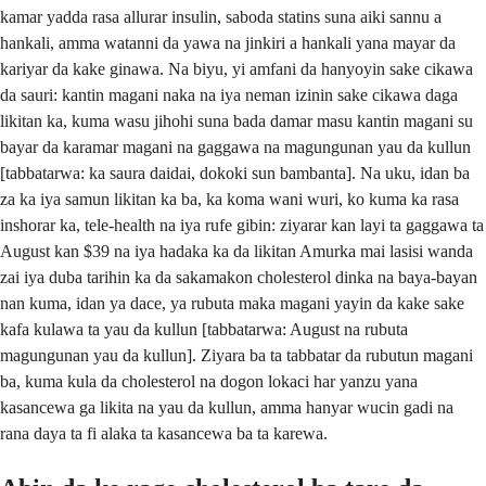
kamar yadda rasa allurar insulin, saboda statins suna aiki sannu a
hankali, amma watanni da yawa na jinkiri a hankali yana mayar da
kariyar da kake ginawa. Na biyu, yi amfani da hanyoyin sake cikawa
da sauri: kantin magani naka na iya neman izinin sake cikawa daga
likitan ka, kuma wasu jihohi suna bada damar masu kantin magani su
bayar da karamar magani na gaggawa na magungunan yau da kullun
[tabbatarwa: ka saura daidai, dokoki sun bambanta]. Na uku, idan ba
za ka iya samun likitan ka ba, ka koma wani wuri, ko kuma ka rasa
inshorar ka, tele-health na iya rufe gibin: ziyarar kan layi ta gaggawa ta
August kan $39 na iya hadaka ka da likitan Amurka mai lasisi wanda
zai iya duba tarihin ka da sakamakon cholesterol dinka na baya-bayan
nan kuma, idan ya dace, ya rubuta maka magani yayin da kake sake
kafa kulawa ta yau da kullun [tabbatarwa: August na rubuta
magungunan yau da kullun]. Ziyara ba ta tabbatar da rubutun magani
ba, kuma kula da cholesterol na dogon lokaci har yanzu yana
kasancewa ga likita na yau da kullun, amma hanyar wucin gadi na
rana daya ta fi alaka ta kasancewa ba ta karewa.