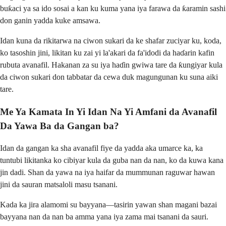
buƙaci ya sa ido sosai a kan ku kuma yana iya farawa da ƙaramin sashi
don ganin yadda kuke amsawa.
Idan kuna da rikitarwa na ciwon sukari da ke shafar zuciyar ku, koda,
ko tasoshin jini, likitan ku zai yi la'akari da fa'idodi da haɗarin kafin
rubuta avanafil. Hakanan za su iya haɗin gwiwa tare da ƙungiyar kula
da ciwon sukari don tabbatar da cewa duk magungunan ku suna aiki
tare.
Me Ya Kamata In Yi Idan Na Yi Amfani da Avanafil
Da Yawa Ba da Gangan ba?
Idan da gangan ka sha avanafil fiye da yadda aka umarce ka, ka
tuntubi likitanka ko cibiyar kula da guba nan da nan, ko da kuwa kana
jin dadi. Shan da yawa na iya haifar da mummunan raguwar hawan
jini da sauran matsaloli masu tsanani.
Kada ka jira alamomi su bayyana—tasirin yawan shan magani bazai
bayyana nan da nan ba amma yana iya zama mai tsanani da sauri.