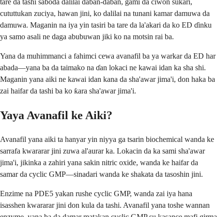
tare da tashi saboda dalilai daban-daban, gami da ciwon sukari,
cututtukan zuciya, hawan jini, ko dalilai na tunani kamar damuwa da
damuwa. Maganin na iya yin tasiri ba tare da la'akari da ko ED ɗinku
ya samo asali ne daga abubuwan jiki ko na motsin rai ba.
Yana da muhimmanci a fahimci cewa avanafil ba ya warkar da ED har
abada—yana ba da taimako na ɗan lokaci ne kawai idan ka sha shi.
Maganin yana aiki ne kawai idan kana da sha'awar jima'i, don haka ba
zai haifar da tashi ba ko ƙara sha'awar jima'i.
Yaya Avanafil ke Aiki?
Avanafil yana aiki ta hanyar yin niyya ga tsarin biochemical wanda ke
sarrafa kwararar jini zuwa al'aurar ka. Lokacin da ka sami sha'awar
jima'i, jikinka a zahiri yana sakin nitric oxide, wanda ke haifar da
samar da cyclic GMP—sinadari wanda ke shakata da tasoshin jini.
Enzime na PDE5 yakan rushe cyclic GMP, wanda zai iya hana
isasshen kwararar jini don kula da tashi. Avanafil yana toshe wannan
enzyme, yana ba da damar matakan cyclic GMP su kasance mafi girma