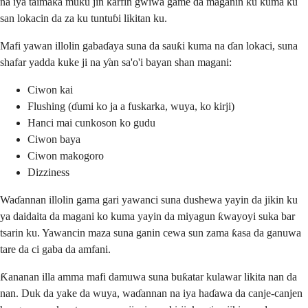
na iya taimaka muku jin ƙarfin gwiwa game da maganin ku kuma ku
san lokacin da za ku tuntuɓi likitan ku.
Mafi yawan illolin gabaɗaya suna da sauƙi kuma na ɗan lokaci, suna
shafar yadda kuke ji na ƴan sa'o'i bayan shan magani:
Ciwon kai
Flushing (ɗumi ko ja a fuskarka, wuya, ko kirji)
Hanci mai cunkoson ko gudu
Ciwon baya
Ciwon makogoro
Dizziness
Waɗannan illolin gama gari yawanci suna dushewa yayin da jikin ku
ya daidaita da magani ko kuma yayin da miyagun ƙwayoyi suka bar
tsarin ku. Yawancin maza suna ganin cewa sun zama ƙasa da ganuwa
tare da ci gaba da amfani.
Ƙananan illa amma mafi damuwa suna buƙatar kulawar likita nan da
nan. Duk da yake da wuya, waɗannan na iya haɗawa da canje-canjen