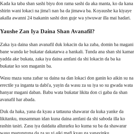
Kada ka taba shan sashi biyu don rama sashi da aka manta, ko da kana
shirin wani lokaci na jima'i nan ba da jimawa ba. Koyaushe ka kiyaye
aƙalla awanni 24 tsakanin sashi don guje wa yiwuwar illa mai haɗari.
Yaushe Zan Iya Daina Shan Avanafil?
Zaka iya daina shan avanafil duk lokacin da ka zaba, domin ba magani
bane wanda ke buƙatar dakatarwa a hankali. Tunda ana shan shi kamar
yadda ake bukata, zaka iya daina amfani da shi lokacin da ba ka
buƙatar ko son maganin ba.
Wasu maza suna zaɓar su daina na ɗan lokaci don ganin ko aikin su na
erectile ya inganta ta dabi'a, yayin da wasu za su iya so su gwada wata
hanyar magani daban. Babu wata buƙatar likita don ci gaba da shan
avanafil har abada.
Duk da haka, yana da kyau a tattauna shawarar da kuka yanke da
likitanku, musamman idan kuna daina amfani da shi saboda illa ko
rashin tasiri. Zasu iya daidaita allurarku ko kuma su ba da shawarar
wasu magunguna da za su yi aiki mafi kyau ga yanayinku.