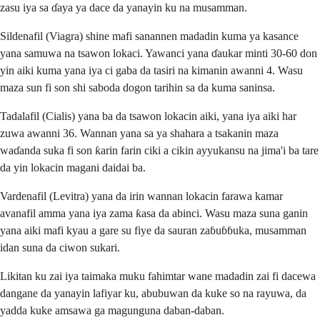
zasu iya sa ɗaya ya dace da yanayin ku na musamman.
Sildenafil (Viagra) shine mafi sanannen madadin kuma ya kasance
yana samuwa na tsawon lokaci. Yawanci yana ɗaukar minti 30-60 don
yin aiki kuma yana iya ci gaba da tasiri na kimanin awanni 4. Wasu
maza sun fi son shi saboda dogon tarihin sa da kuma saninsa.
Tadalafil (Cialis) yana ba da tsawon lokacin aiki, yana iya aiki har
zuwa awanni 36. Wannan yana sa ya shahara a tsakanin maza
waɗanda suka fi son ƙarin farin ciki a cikin ayyukansu na jima'i ba tare
da yin lokacin magani daidai ba.
Vardenafil (Levitra) yana da irin wannan lokacin farawa kamar
avanafil amma yana iya zama ƙasa da abinci. Wasu maza suna ganin
yana aiki mafi kyau a gare su fiye da sauran zaɓuɓɓuka, musamman
idan suna da ciwon sukari.
Likitan ku zai iya taimaka muku fahimtar wane madadin zai fi dacewa
dangane da yanayin lafiyar ku, abubuwan da kuke so na rayuwa, da
yadda kuke amsawa ga magunguna daban-daban.