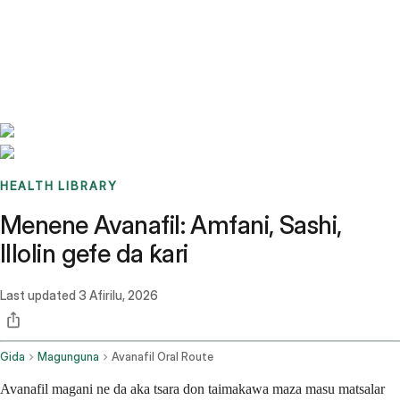
Benchmarks
Stories
FAQ
Sign up / Log in
HEALTH LIBRARY
Menene Avanafil: Amfani, Sashi,
Illolin gefe da ƙari
Last updated
3 Afirilu, 2026
Gida
Magunguna
Avanafil Oral Route
Avanafil magani ne da aka tsara don taimakawa maza masu matsalar