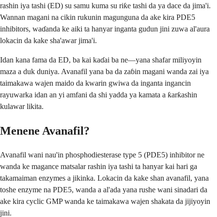
rashin iya tashi (ED) su samu kuma su riƙe tashi da ya dace da jima'i.
Wannan magani na cikin rukunin magunguna da ake kira PDE5
inhibitors, waɗanda ke aiki ta hanyar inganta gudun jini zuwa al'aura
lokacin da kake sha'awar jima'i.
Idan kana fama da ED, ba kai kaɗai ba ne—yana shafar miliyoyin
maza a duk duniya. Avanafil yana ba da zaɓin magani wanda zai iya
taimakawa wajen maido da kwarin gwiwa da inganta ingancin
rayuwarka idan an yi amfani da shi yadda ya kamata a ƙarƙashin
kulawar likita.
Menene Avanafil?
Avanafil wani nau'in phosphodiesterase type 5 (PDE5) inhibitor ne
wanda ke magance matsalar rashin iya tashi ta hanyar kai hari ga
takamaiman enzymes a jikinka. Lokacin da kake shan avanafil, yana
toshe enzyme na PDE5, wanda a al'ada yana rushe wani sinadari da
ake kira cyclic GMP wanda ke taimakawa wajen shakata da jijiyoyin
jini.