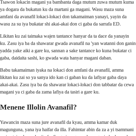
Tsawon lokacin magani ya bambanta daga mutum zuwa mutum kuma
ya dogara da bukatun ku da martani ga magani. Wasu maza suna
amfani da avanafil lokaci-lokaci don takamaiman yanayi, yayin da
wasu za su iya buƙatar shi akai-akai don ci gaba da sarrafa ED.
Likitan ku zai taimaka wajen tantance hanyar da ta dace da yanayin
ku. Zasu iya ba da shawarar gwada avanafil na 'yan watanni don ganin
yadda yake aiki a gare ku, sannan a sake tantance ko kuna buƙatar ci
gaba, daidaita sashi, ko gwada wata hanyar magani daban.
Babu takamaiman iyaka na lokaci don amfani da avanafil, amma
likitan ku zai so ya sanya ido kan ci gaban ku da lafiyar gaba ɗaya
akai-akai. Zasu iya ba da shawarar lokaci-lokaci don tabbatar da cewa
magani ya ci gaba da zama lafiya da tasiri a gare ku.
Menene Illolin Avanafil?
Yawancin maza suna jure avanafil da kyau, amma kamar duk
magunguna, yana iya haifar da illa. Fahimtar abin da za a yi tsammani