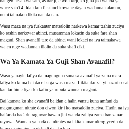
hangen nesa kwatsam, asarar ji, ciwon kirji, ko gina jiki wanda ya
wuce sa'o'i 4. Idan kun fuskanci kowane ɗayan waɗannan alamun,
nemi taimakon likita nan da nan.
Wasu maza na iya fuskantar matsalolin narkewa kamar tashin zuciya
ko rashin narkewar abinci, musamman lokacin da suka fara shan
magani. Shan avanafil tare da abinci wani lokaci na iya taimakawa
wajen rage waɗannan illolin da suka shafi ciki.
Wa Ya Kamata Ya Guji Shan Avanafil?
Wasu yanayin lafiya da magunguna suna sa avanafil ya zama mara
lafiya ko kuma bai dace ba ga wasu maza. Likitanku zai yi nazari sosai
kan tarihin lafiyar ku kafin ya rubuta wannan magani.
Bai kamata ku sha avanafil ba idan a halin yanzu kuna amfani da
magungunan nitrate don ciwon kirji ko matsalolin zuciya. Haɗin na iya
haifar da haɗarin raguwar hawan jini wanda zai iya zama barazanar
rayuwa. Wannan ya haɗa da nitrates na likita kamar nitroglycerin da
kuma magungunan nishaɗi da ake kira