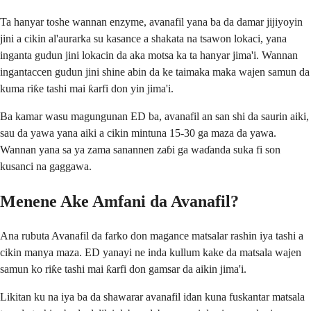
Ta hanyar toshe wannan enzyme, avanafil yana ba da damar jijiyoyin
jini a cikin al'aurarka su kasance a shakata na tsawon lokaci, yana
inganta gudun jini lokacin da aka motsa ka ta hanyar jima'i. Wannan
ingantaccen gudun jini shine abin da ke taimaka maka wajen samun da
kuma riƙe tashi mai ƙarfi don yin jima'i.
Ba kamar wasu magungunan ED ba, avanafil an san shi da saurin aiki,
sau da yawa yana aiki a cikin mintuna 15-30 ga maza da yawa.
Wannan yana sa ya zama sanannen zaɓi ga waɗanda suka fi son
kusanci na gaggawa.
Menene Ake Amfani da Avanafil?
Ana rubuta Avanafil da farko don magance matsalar rashin iya tashi a
cikin manya maza. ED yanayi ne inda kullum kake da matsala wajen
samun ko riƙe tashi mai ƙarfi don gamsar da aikin jima'i.
Likitan ku na iya ba da shawarar avanafil idan kuna fuskantar matsala