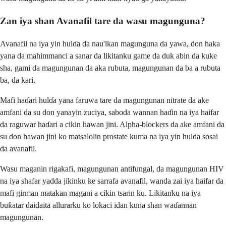
Zan iya shan Avanafil tare da wasu magunguna?
Avanafil na iya yin hulɗa da nau'ikan magunguna da yawa, don haka
yana da mahimmanci a sanar da likitanku game da duk abin da kuke
sha, gami da magungunan da aka rubuta, magungunan da ba a rubuta
ba, da kari.
Mafi haɗari hulɗa yana faruwa tare da magungunan nitrate da ake
amfani da su don yanayin zuciya, saboda wannan haɗin na iya haifar
da raguwar haɗari a cikin hawan jini. Alpha-blockers da ake amfani da
su don hawan jini ko matsalolin prostate kuma na iya yin hulɗa sosai
da avanafil.
Wasu maganin rigakafi, magungunan antifungal, da magungunan HIV
na iya shafar yadda jikinku ke sarrafa avanafil, wanda zai iya haifar da
mafi girman matakan magani a cikin tsarin ku. Likitanku na iya
buƙatar daidaita allurarku ko lokaci idan kuna shan waɗannan
magungunan.