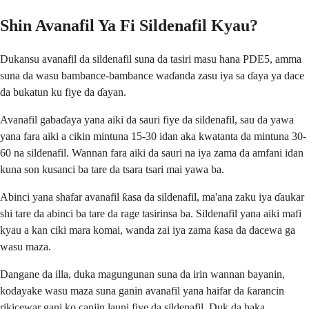
Shin Avanafil Ya Fi Sildenafil Kyau?
Dukansu avanafil da sildenafil suna da tasiri masu hana PDE5, amma
suna da wasu bambance-bambance waɗanda zasu iya sa ɗaya ya dace
da bukatun ku fiye da ɗayan.
Avanafil gabaɗaya yana aiki da sauri fiye da sildenafil, sau da yawa
yana fara aiki a cikin mintuna 15-30 idan aka kwatanta da mintuna 30-
60 na sildenafil. Wannan fara aiki da sauri na iya zama da amfani idan
kuna son kusanci ba tare da tsara tsari mai yawa ba.
Abinci yana shafar avanafil ƙasa da sildenafil, ma'ana zaku iya ɗaukar
shi tare da abinci ba tare da rage tasirinsa ba. Sildenafil yana aiki mafi
kyau a kan ciki mara komai, wanda zai iya zama ƙasa da dacewa ga
wasu maza.
Dangane da illa, duka magungunan suna da irin wannan bayanin,
kodayake wasu maza suna ganin avanafil yana haifar da ƙarancin
rikicewar gani ko canjin launi fiye da sildenafil. Duk da haka,