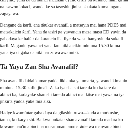
na tsawon lokaci, wanda ke sa tasoshin jini su shakata kuma inganta
zagayawa.
Dangane da ƙarfi, ana ɗaukar avanafil a matsayin mai hana PDE5 mai
matsakaicin ƙarfi. Yana da tasiri ga yawancin maza masu ED yayin da
gabaɗaya ke haifar da ƙarancin illa fiye da wasu hanyoyin da suka fi
ƙarfi. Maganin yawanci yana fara aiki a cikin mintuna 15-30 kuma
yana iya ci gaba da aiki har zuwa awanni 6.
Ta Yaya Zan Sha Avanafil?
Sha avanafil daidai kamar yadda likitanka ya umarta, yawanci kimanin
mintuna 15-30 kafin jima'i. Zaka iya sha shi tare da ko ba tare da
abinci ba, kodayake shan shi tare da abinci mai kitse mai yawa na iya
jinkirta yadda yake fara aiki.
Hadye kwamfutar gaba ɗaya da gilashin ruwa—kada a murkushe,
tauna, ko karya shi. Ba kwa buƙatar shan avanafil tare da madara ko
kowane nau'in abinci na musamman, amma guje wa manyan abinci