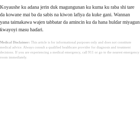
Koyaushe ku adana jerin duk magungunan ku kuma ku raba shi tare
da kowane mai ba da sabis na kiwon lafiya da kuke gani. Wannan
yana taimakawa wajen tabbatar da amincin ku da hana hulɗar miyagun
ƙwayoyi masu haɗari.
Medical Disclaimer:
This article is for informational purposes only and does not constitute
medical advice. Always consult a qualified healthcare provider for diagnosis and treatment
decisions. If you are experiencing a medical emergency, call 911 or go to the nearest emergency
room immediately.