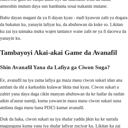
amsoshin mutum ɗaya sun bambanta sosai tsakanin mutane.
Babu ɗayan magani da ya fi ɗayan kyau - mafi kyawun zaɓi ya dogara
da bukatun ku, yanayin lafiyar ku, da abubuwan da kuke so. Likitan
ku zai iya taimaka muku wajen tantance wane zaɓi ne ya fi dacewa da
yanayin ku.
Tambayoyi Akai-akai Game da Avanafil
Shin Avanafil Yana da Lafiya ga Ciwon Suga?
Ee, avanafil na iya zama lafiya ga maza masu ciwon sukari idan ana
amfani da shi a ƙarƙashin kulawar likita mai kyau. Ciwon sukari a
zahiri yana ɗaya daga cikin manyan abubuwan da ke haifar da rashin
aikin al'aurar namiji, kuma yawancin maza masu ciwon sukari suna
amfana daga masu hana PDE5 kamar avanafil.
Duk da haka, ciwon sukari na iya shafar yadda jikin ku ke sarrafa
magunguna kuma yana iya shafar lafiyar zuciyar ku. Likitan ku zai