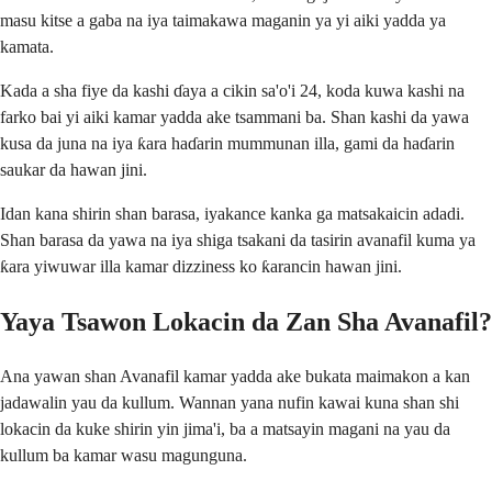
masu kitse a gaba na iya taimakawa maganin ya yi aiki yadda ya
kamata.
Kada a sha fiye da kashi ɗaya a cikin sa'o'i 24, koda kuwa kashi na
farko bai yi aiki kamar yadda ake tsammani ba. Shan kashi da yawa
kusa da juna na iya ƙara haɗarin mummunan illa, gami da haɗarin
saukar da hawan jini.
Idan kana shirin shan barasa, iyakance kanka ga matsakaicin adadi.
Shan barasa da yawa na iya shiga tsakani da tasirin avanafil kuma ya
ƙara yiwuwar illa kamar dizziness ko ƙarancin hawan jini.
Yaya Tsawon Lokacin da Zan Sha Avanafil?
Ana yawan shan Avanafil kamar yadda ake bukata maimakon a kan
jadawalin yau da kullum. Wannan yana nufin kawai kuna shan shi
lokacin da kuke shirin yin jima'i, ba a matsayin magani na yau da
kullum ba kamar wasu magunguna.