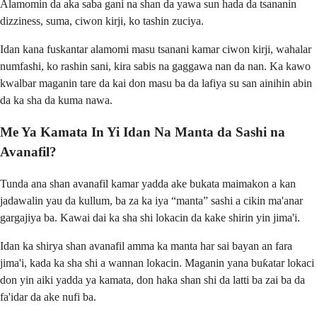
Alamomin da aka saba gani na shan da yawa sun hada da tsananin
dizziness, suma, ciwon kirji, ko tashin zuciya.
Idan kana fuskantar alamomi masu tsanani kamar ciwon kirji, wahalar
numfashi, ko rashin sani, kira sabis na gaggawa nan da nan. Ka kawo
kwalbar maganin tare da kai don masu ba da lafiya su san ainihin abin
da ka sha da kuma nawa.
Me Ya Kamata In Yi Idan Na Manta da Sashi na
Avanafil?
Tunda ana shan avanafil kamar yadda ake bukata maimakon a kan
jadawalin yau da kullum, ba za ka iya “manta” sashi a cikin ma'anar
gargajiya ba. Kawai dai ka sha shi lokacin da kake shirin yin jima'i.
Idan ka shirya shan avanafil amma ka manta har sai bayan an fara
jima'i, kada ka sha shi a wannan lokacin. Maganin yana buƙatar lokaci
don yin aiki yadda ya kamata, don haka shan shi da latti ba zai ba da
fa'idar da ake nufi ba.