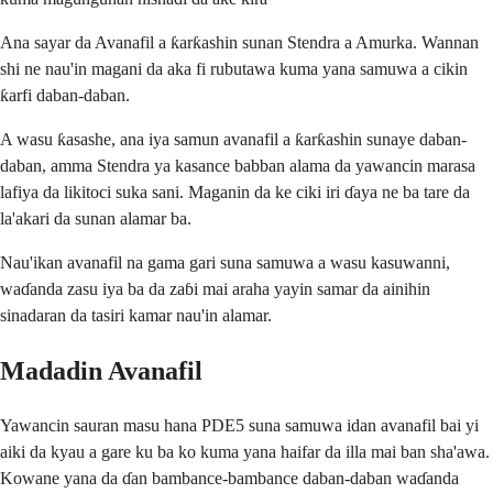
Ana sayar da Avanafil a ƙarƙashin sunan Stendra a Amurka. Wannan
shi ne nau'in magani da aka fi rubutawa kuma yana samuwa a cikin
ƙarfi daban-daban.
A wasu ƙasashe, ana iya samun avanafil a ƙarƙashin sunaye daban-
daban, amma Stendra ya kasance babban alama da yawancin marasa
lafiya da likitoci suka sani. Maganin da ke ciki iri ɗaya ne ba tare da
la'akari da sunan alamar ba.
Nau'ikan avanafil na gama gari suna samuwa a wasu kasuwanni,
waɗanda zasu iya ba da zaɓi mai araha yayin samar da ainihin
sinadaran da tasiri kamar nau'in alamar.
Madadin Avanafil
Yawancin sauran masu hana PDE5 suna samuwa idan avanafil bai yi
aiki da kyau a gare ku ba ko kuma yana haifar da illa mai ban sha'awa.
Kowane yana da ɗan bambance-bambance daban-daban waɗanda