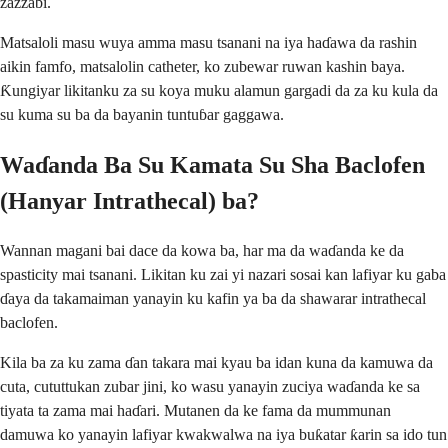
zazzabi.
Matsaloli masu wuya amma masu tsanani na iya haɗawa da rashin
aikin famfo, matsalolin catheter, ko zubewar ruwan kashin baya.
Ƙungiyar likitanku za su koya muku alamun gargadi da za ku kula da
su kuma su ba da bayanin tuntuɓar gaggawa.
Waɗanda Ba Su Kamata Su Sha Baclofen
(Hanyar Intrathecal) ba?
Wannan magani bai dace da kowa ba, har ma da waɗanda ke da
spasticity mai tsanani. Likitan ku zai yi nazari sosai kan lafiyar ku gaba
ɗaya da takamaiman yanayin ku kafin ya ba da shawarar intrathecal
baclofen.
Kila ba za ku zama ɗan takara mai kyau ba idan kuna da kamuwa da
cuta, cututtukan zubar jini, ko wasu yanayin zuciya waɗanda ke sa
tiyata ta zama mai haɗari. Mutanen da ke fama da mummunan
damuwa ko yanayin lafiyar kwakwalwa na iya buƙatar ƙarin sa ido tun