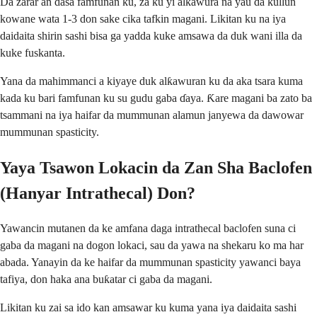
Da zarar an dasa famfunan ku, za ku yi alƙawura na yau da kullun
kowane wata 1-3 don sake cika tafkin magani. Likitan ku na iya
daidaita shirin sashi bisa ga yadda kuke amsawa da duk wani illa da
kuke fuskanta.
Yana da mahimmanci a kiyaye duk alƙawuran ku da aka tsara kuma
kada ku bari famfunan ku su gudu gaba ɗaya. Ƙare magani ba zato ba
tsammani na iya haifar da mummunan alamun janyewa da dawowar
mummunan spasticity.
Yaya Tsawon Lokacin da Zan Sha Baclofen
(Hanyar Intrathecal) Don?
Yawancin mutanen da ke amfana daga intrathecal baclofen suna ci
gaba da magani na dogon lokaci, sau da yawa na shekaru ko ma har
abada. Yanayin da ke haifar da mummunan spasticity yawanci baya
tafiya, don haka ana buƙatar ci gaba da magani.
Likitan ku zai sa ido kan amsawar ku kuma yana iya daidaita sashi