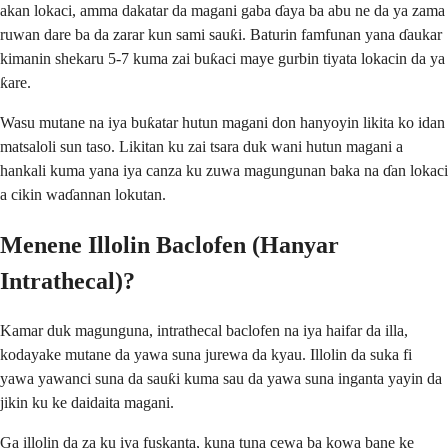
akan lokaci, amma dakatar da magani gaba ɗaya ba abu ne da ya zama
ruwan dare ba da zarar kun sami sauƙi. Baturin famfunan yana ɗaukar
kimanin shekaru 5-7 kuma zai buƙaci maye gurbin tiyata lokacin da ya
ƙare.
Wasu mutane na iya buƙatar hutun magani don hanyoyin likita ko idan
matsaloli sun taso. Likitan ku zai tsara duk wani hutun magani a
hankali kuma yana iya canza ku zuwa magungunan baka na ɗan lokaci
a cikin waɗannan lokutan.
Menene Illolin Baclofen (Hanyar
Intrathecal)?
Kamar duk magunguna, intrathecal baclofen na iya haifar da illa,
kodayake mutane da yawa suna jurewa da kyau. Illolin da suka fi
yawa yawanci suna da sauƙi kuma sau da yawa suna inganta yayin da
jikin ku ke daidaita magani.
Ga illolin da za ku iya fuskanta, kuna tuna cewa ba kowa bane ke