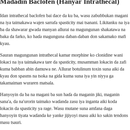
Madadin Baclofen (Hanyar Intrathecal)
Idan intrathecal baclofen bai dace da ku ba, wasu zaɓuɓɓukan magani
na iya taimakawa wajen sarrafa spasticity mai tsanani. Likitanku na iya
ba da shawarar gwada manyan allurai na magungunan shakatawa na
baka da farko, ko haɗa magunguna daban-daban don sakamako mafi
kyau.
Sauran magungunan intrathecal kamar morphine ko clonidine wani
lokaci na iya taimakawa tare da spasticity, musamman lokacin da zafi
kuma babban abin damuwa ne. Allurar botulinum toxin suna aiki da
kyau don spasms na tsoka na gida kuma suna iya yin niyya ga
takamaiman wuraren matsala.
Hanyoyin da ba na magani ba sun haɗa da maganin jiki, maganin
sana'a, da na'urorin taimako waɗanda zasu iya inganta aiki koda
lokacin da spasticity ya rage. Wasu mutane suna amfana daga
hanyoyin tiyata waɗanda ke yanke jijiyoyi masu aiki ko sakin tendons
masu tsauri.