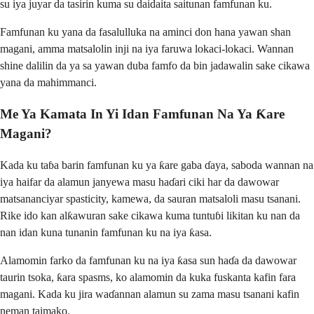
su iya juyar da tasirin kuma su daidaita saitunan famfunan ku.
Famfunan ku yana da fasalulluka na aminci don hana yawan shan
magani, amma matsalolin inji na iya faruwa lokaci-lokaci. Wannan
shine dalilin da ya sa yawan duba famfo da bin jadawalin sake cikawa
yana da mahimmanci.
Me Ya Kamata In Yi Idan Famfunan Na Ya Ƙare
Magani?
Kada ku taɓa barin famfunan ku ya ƙare gaba ɗaya, saboda wannan na
iya haifar da alamun janyewa masu haɗari ciki har da dawowar
matsananciyar spasticity, kamewa, da sauran matsaloli masu tsanani.
Rike ido kan alƙawuran sake cikawa kuma tuntuɓi likitan ku nan da
nan idan kuna tunanin famfunan ku na iya ƙasa.
Alamomin farko da famfunan ku na iya ƙasa sun haɗa da dawowar
taurin tsoka, ƙara spasms, ko alamomin da kuka fuskanta kafin fara
magani. Kada ku jira waɗannan alamun su zama masu tsanani kafin
neman taimako.