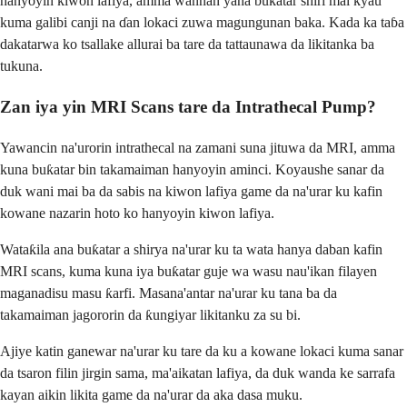
hanyoyin kiwon lafiya, amma wannan yana buƙatar shiri mai kyau
kuma galibi canji na ɗan lokaci zuwa magungunan baka. Kada ka taɓa
dakatarwa ko tsallake allurai ba tare da tattaunawa da likitanka ba
tukuna.
Zan iya yin MRI Scans tare da Intrathecal Pump?
Yawancin na'urorin intrathecal na zamani suna jituwa da MRI, amma
kuna buƙatar bin takamaiman hanyoyin aminci. Koyaushe sanar da
duk wani mai ba da sabis na kiwon lafiya game da na'urar ku kafin
kowane nazarin hoto ko hanyoyin kiwon lafiya.
Wataƙila ana buƙatar a shirya na'urar ku ta wata hanya daban kafin
MRI scans, kuma kuna iya buƙatar guje wa wasu nau'ikan filayen
maganadisu masu ƙarfi. Masana'antar na'urar ku tana ba da
takamaiman jagororin da ƙungiyar likitanku za su bi.
Ajiye katin ganewar na'urar ku tare da ku a kowane lokaci kuma sanar
da tsaron filin jirgin sama, ma'aikatan lafiya, da duk wanda ke sarrafa
kayan aikin likita game da na'urar da aka dasa muku.