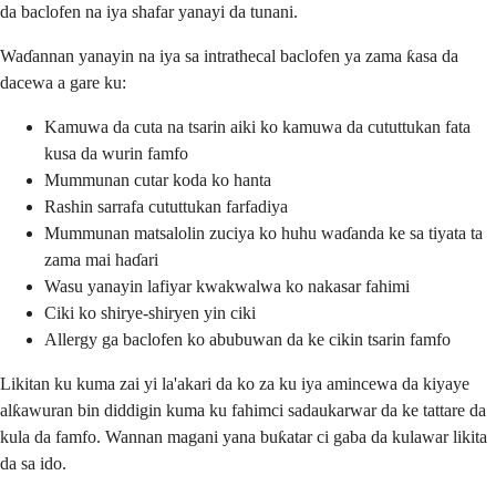
da baclofen na iya shafar yanayi da tunani.
Waɗannan yanayin na iya sa intrathecal baclofen ya zama ƙasa da
dacewa a gare ku:
Kamuwa da cuta na tsarin aiki ko kamuwa da cututtukan fata
kusa da wurin famfo
Mummunan cutar koda ko hanta
Rashin sarrafa cututtukan farfadiya
Mummunan matsalolin zuciya ko huhu waɗanda ke sa tiyata ta
zama mai haɗari
Wasu yanayin lafiyar kwakwalwa ko nakasar fahimi
Ciki ko shirye-shiryen yin ciki
Allergy ga baclofen ko abubuwan da ke cikin tsarin famfo
Likitan ku kuma zai yi la'akari da ko za ku iya amincewa da kiyaye
alƙawuran bin diddigin kuma ku fahimci sadaukarwar da ke tattare da
kula da famfo. Wannan magani yana buƙatar ci gaba da kulawar likita
da sa ido.