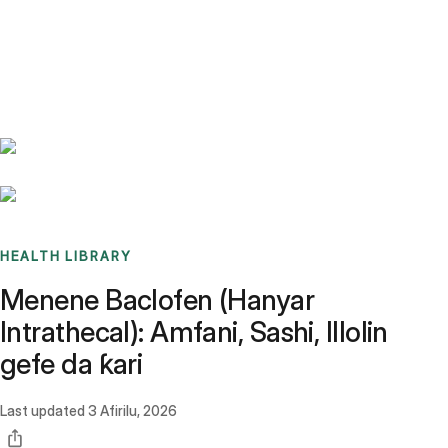
Benchmarks
Stories
FAQ
Sign up / Log in
HEALTH LIBRARY
Menene Baclofen (Hanyar
Intrathecal): Amfani, Sashi, Illolin
gefe da ƙari
Last updated
3 Afirilu, 2026