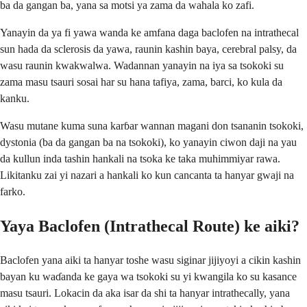
ba da gangan ba, yana sa motsi ya zama da wahala ko zafi.
Yanayin da ya fi yawa wanda ke amfana daga baclofen na intrathecal
sun hada da sclerosis da yawa, raunin kashin baya, cerebral palsy, da
wasu raunin kwakwalwa. Wadannan yanayin na iya sa tsokoki su
zama masu tsauri sosai har su hana tafiya, zama, barci, ko kula da
kanku.
Wasu mutane kuma suna karɓar wannan magani don tsananin tsokoki,
dystonia (ba da gangan ba na tsokoki), ko yanayin ciwon daji na yau
da kullun inda tashin hankali na tsoka ke taka muhimmiyar rawa.
Likitanku zai yi nazari a hankali ko kun cancanta ta hanyar gwaji na
farko.
Yaya Baclofen (Intrathecal Route) ke aiki?
Baclofen yana aiki ta hanyar toshe wasu siginar jijiyoyi a cikin kashin
bayan ku waɗanda ke gaya wa tsokoki su yi kwangila ko su kasance
masu tsauri. Lokacin da aka isar da shi ta hanyar intrathecally, yana