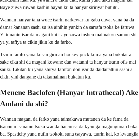
tsaye zuwa ruwan ƙashin bayan ku ta hanyar siririyar bututu.
Wannan hanyar tana wuce tsarin narkewar ku gaba ɗaya, yana ba da
damar ƙananan sashi su isa ainihin yankin da sarrafa tsoka ke faruwa.
Yi tunanin isar da magani kai tsaye zuwa tushen maimakon samun shi
ya yi tafiya ta cikin jikin ku da farko.
Tsarin famfo yana kusan girman hockey puck kuma yana buƙatar a
sake cika shi da magani kowane ɗan watanni ta hanyar tsarin ofis mai
sauƙi. Likitan ku yana shirya famfon don isar da daidaitattun sashi a
cikin yini dangane da takamaiman bukatun ku.
Menene Baclofen (Hanyar Intrathecal) Ake
Amfani da shi?
Wannan magani da farko yana taimakawa mutanen da ke fama da
tsananin tsananin tsoka wanda bai amsa da kyau ga magungunan baka
ba. Spasticity yana nufin tsokoki suna tsayawa, taurin kai, ko kwangila