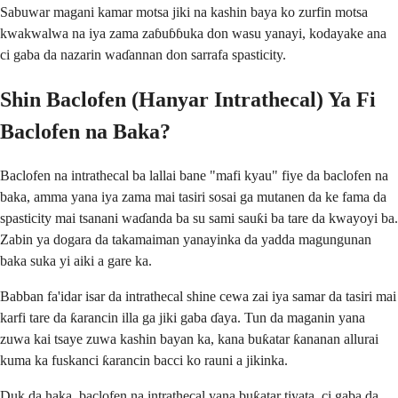
Sabuwar magani kamar motsa jiki na kashin baya ko zurfin motsa
kwakwalwa na iya zama zaɓuɓɓuka don wasu yanayi, kodayake ana
ci gaba da nazarin waɗannan don sarrafa spasticity.
Shin Baclofen (Hanyar Intrathecal) Ya Fi
Baclofen na Baka?
Baclofen na intrathecal ba lallai bane "mafi kyau" fiye da baclofen na
baka, amma yana iya zama mai tasiri sosai ga mutanen da ke fama da
spasticity mai tsanani waɗanda ba su sami sauƙi ba tare da kwayoyi ba.
Zabin ya dogara da takamaiman yanayinka da yadda magungunan
baka suka yi aiki a gare ka.
Babban fa'idar isar da intrathecal shine cewa zai iya samar da tasiri mai
karfi tare da ƙarancin illa ga jiki gaba ɗaya. Tun da maganin yana
zuwa kai tsaye zuwa kashin bayan ka, kana buƙatar ƙananan allurai
kuma ka fuskanci ƙarancin bacci ko rauni a jikinka.
Duk da haka, baclofen na intrathecal yana buƙatar tiyata, ci gaba da