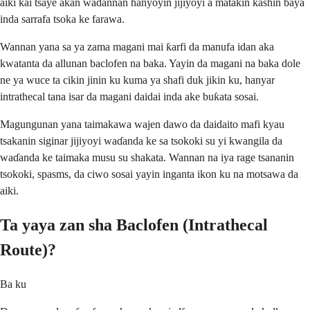
aiki kai tsaye akan waɗannan hanyoyin jijiyoyi a matakin kashin baya
inda sarrafa tsoka ke farawa.
Wannan yana sa ya zama magani mai ƙarfi da manufa idan aka
kwatanta da allunan baclofen na baka. Yayin da magani na baka dole
ne ya wuce ta cikin jinin ku kuma ya shafi duk jikin ku, hanyar
intrathecal tana isar da magani daidai inda ake buƙata sosai.
Magungunan yana taimakawa wajen dawo da daidaito mafi kyau
tsakanin siginar jijiyoyi waɗanda ke sa tsokoki su yi kwangila da
waɗanda ke taimaka musu su shakata. Wannan na iya rage tsananin
tsokoki, spasms, da ciwo sosai yayin inganta ikon ku na motsawa da
aiki.
Ta yaya zan sha Baclofen (Intrathecal
Route)?
Ba ku