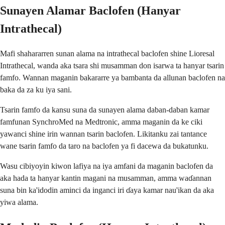
Sunayen Alamar Baclofen (Hanyar
Intrathecal)
Mafi shahararren sunan alama na intrathecal baclofen shine Lioresal
Intrathecal, wanda aka tsara shi musamman don isarwa ta hanyar tsarin
famfo. Wannan maganin bakararre ya bambanta da allunan baclofen na
baka da za ku iya sani.
Tsarin famfo da kansu suna da sunayen alama daban-daban kamar
famfunan SynchroMed na Medtronic, amma maganin da ke ciki
yawanci shine irin wannan tsarin baclofen. Likitanku zai tantance
wane tsarin famfo da taro na baclofen ya fi dacewa da bukatunku.
Wasu cibiyoyin kiwon lafiya na iya amfani da maganin baclofen da
aka hada ta hanyar kantin magani na musamman, amma waɗannan
suna bin ka'idodin aminci da inganci iri ɗaya kamar nau'ikan da aka
yiwa alama.