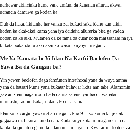
narkewar abincinka kuma yana amfani da ƙananan allurai, akwai
ƙarancin damuwa ga kodan ka.
Duk da haka, likitanka har yanzu zai buƙaci saka idanu kan aikin
kodan ka akai-akai kuma yana iya daidaita allurarka bisa ga yadda
kodan ka ke aiki. Mutanen da ke fama da cutar koda mai tsanani na iya
buƙatar saka idanu akai-akai ko wasu hanyoyin magani.
Me Ya Kamata In Yi Idan Na Karɓi Baclofen Da
Yawa Ba da Gangan ba?
Yin yawan baclofen daga famfunan intrathecal yana da wuya amma
yana da hatsari kuma yana buƙatar kulawar likita nan take. Alamomin
yawan shan magani sun haɗa da matsananciyar bacci, wahalar
numfashi, raunin tsoka, rudani, ko rasa sani.
Idan kuna zargin yawan shan magani, kira 911 ko kuma ku je ɗakin
gaggawa mafi kusa nan da nan. Kada ku yi ƙoƙarin magance shi da
kanku ko jira don ganin ko alamun sun inganta. Ƙwararrun likitoci za