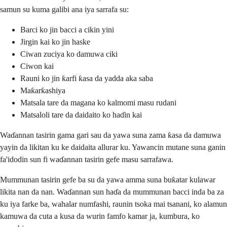
samun su kuma galibi ana iya sarrafa su:
Barci ko jin bacci a cikin yini
Jirgin kai ko jin haske
Ciwan zuciya ko damuwa ciki
Ciwon kai
Rauni ko jin ƙarfi ƙasa da yadda aka saba
Maƙarƙashiya
Matsala tare da magana ko kalmomi masu rudani
Matsaloli tare da daidaito ko haɗin kai
Waɗannan tasirin gama gari sau da yawa suna zama ƙasa da damuwa
yayin da likitan ku ke daidaita allurar ku. Yawancin mutane suna ganin
fa'idodin sun fi waɗannan tasirin gefe masu sarrafawa.
Mummunan tasirin gefe ba su da yawa amma suna buƙatar kulawar
likita nan da nan. Waɗannan sun haɗa da mummunan bacci inda ba za
ku iya farke ba, wahalar numfashi, raunin tsoka mai tsanani, ko alamun
kamuwa da cuta a kusa da wurin famfo kamar ja, kumbura, ko