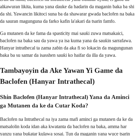
alƙawuran likita, kuma yana ɗauke da haɗarin da maganin baka ba shi
da shi. Yawancin likitoci suna ba da shawarar gwada baclofen na baka
da sauran magunguna da farko kafin la'akari da tsarin famfo.
Ga mutanen da ke fama da spasticity mai sauƙi zuwa matsakaici,
baclofen na baka sau da yawa ya isa kuma yana da sauƙin sarrafawa.
Hanyar intrathecal ta zama zaɓin da aka fi so lokacin da magungunan
baka ba su samar da isasshen sauƙi ko haifar da illa da yawa.
Tambayoyin da Ake Yawan Yi Game da
Baclofen (Hanyar Intrathecal)
Shin Baclofen (Hanyar Intrathecal) Yana da Aminci
ga Mutanen da ke da Cutar Koda?
Baclofen na Intrathecal na iya zama mafi aminci ga mutanen da ke da
matsalolin koda idan aka kwatanta da baclofen na baka, amma har
yanzu yana buƙatar kulawa sosai. Tun da maganin yana wuce tsarin