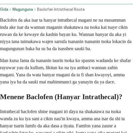
Gida
Magunguna
Baclofen Intrathecal Route
Baclofen da aka isar ta hanyar intrathecal magani ne na musamman
inda ake isar da wannan maganin shakatawa na tsoka kai tsaye cikin
ruwan da ke kewaye da ƙashin bayan ku. Wannan hanyar da aka yi
niyya tana taimakawa wajen sarrafa tsananin tsananin tsoka lokacin da
magungunan baka ba su ba da isasshen sauƙi ba.
Idan kuna fama da tsananin taurin tsoka ko spasms waɗanda ke shafar
rayuwar yau da kullum, likitan ku na iya ambaci wannan zaɓin
magani. Yana da wata hanyar magani da ta fi shan kwayoyi, amma
yana iya ba da sauƙi mai mahimmanci ga yanayin da ya dace.
Menene Baclofen (Hanyar Intrathecal)?
Intrathecal baclofen shine magani iri ɗaya na shakatawa na tsoka
wanda za ku iya sani a cikin nau'in kwaya, amma ana isar da shi ta
hanyar tsarin famfo da aka dasa a tiyata. Famfon yana zaune a
ƙarƙashin fatar ku, yawanci a cikin ciki, kuma yana aika magani kai