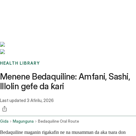
Benchmarks
Stories
FAQ
Sign up / Log in
HEALTH LIBRARY
Menene Bedaquiline: Amfani, Sashi,
Illolin gefe da ƙari
Last updated
3 Afirilu, 2026
Gida
Magunguna
Bedaquiline Oral Route
Bedaquiline maganin rigakafin ne na musamman da aka tsara don