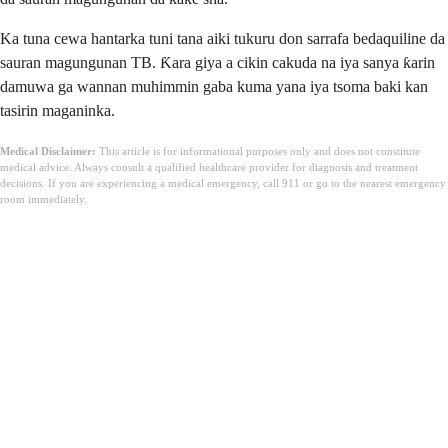
Ka tuna cewa hantarka tuni tana aiki tukuru don sarrafa bedaquiline da
sauran magungunan TB. Ƙara giya a cikin cakuda na iya sanya ƙarin
damuwa ga wannan muhimmin gaba kuma yana iya tsoma baki kan
tasirin maganinka.
Medical Disclaimer:
This article is for informational purposes only and does not constitute
medical advice. Always consult a qualified healthcare provider for diagnosis and treatment
decisions. If you are experiencing a medical emergency, call 911 or go to the nearest emergency
room immediately.