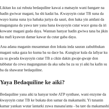
Likitan ku zai rubuta bedaquiline kawai a matsayin wani ɓangare na
haɗin gwiwar magani, ba shi kaɗai ba. Ƙwayoyin cutar TB suna da
wayo kuma suna iya haɓaka juriya da sauri, don haka yin amfani da
magunguna da yawa tare yana hana ƙwayoyin cutar wuce gona da iri
kowane magani guda ɗaya. Wannan hanyar haɗin gwiwa tana ba jikin
ku mafi kyawun damar kawar da cutar gaba ɗaya.
Ana adana maganin musamman don lokuta inda sauran zaɓuɓɓukan
magani suka gaza ko kuma ba su dace ba. Ƙungiyar kula da lafiyar ku
za su gwada ƙwayoyin cutar TB a cikin dakin gwaje-gwaje don
tabbatar da cewa magungunan da aka saba ba za su yi aiki ba kafin su
ba da shawarar bedaquiline.
Yaya Bedaquiline ke aiki?
Bedaquiline yana aiki ta hanyar toshe ATP synthase, wani enzyme da
ƙwayoyin cutar TB ke buƙata don samar da makamashi. Yi tunanin
kamar yankan wutar lantarki zuwa masana'anta - ba tare da makamashi