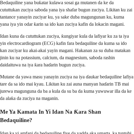
Bedaquiline yana buƙatar kulawa sosai ga mutanen da ke da
cututtukan zuciya saboda yana iya shafar bugun zuciya. Likitan ku zai
tantance yanayin zuciyar ku, ya sake duba magungunan ku, kuma
yana iya yin odar ƙarin sa ido kan zuciya kafin da lokacin magani.
Idan kuna da cututtukan zuciya, ƙungiyar kula da lafiyar ku za ta iya
yin electrocardiogram (ECG) kafin fara bedaquiline da kuma sa ido
kan zuciyar ku akai-akai yayin magani. Hakanan za su duba matakan
jinin ku na potassium, calcium, da magnesium, saboda rashin
daidaituwa na iya ƙara haɗarin bugun zuciya.
Mutane da yawa masu yanayin zuciya na iya ɗaukar bedaquiline lafiya
tare da sa ido mai kyau. Likitan ku zai auna manyan haɗarin TB mai
jurewa magunguna da ba a kula da su ba da kuma yuwuwar illa da ke
da alaƙa da zuciya na maganin.
Me Ya Kamata In Yi Idan Na Ƙara Shan
Bedaquiline?
Idan ka yi amfani da bedaquiline fiye da yadda aka umarta, ka tuntubi