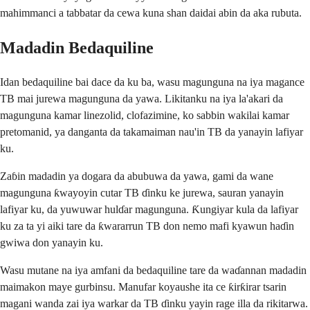
mahimmanci a tabbatar da cewa kuna shan daidai abin da aka rubuta.
Madadin Bedaquiline
Idan bedaquiline bai dace da ku ba, wasu magunguna na iya magance
TB mai jurewa magunguna da yawa. Likitanku na iya la'akari da
magunguna kamar linezolid, clofazimine, ko sabbin wakilai kamar
pretomanid, ya danganta da takamaiman nau'in TB da yanayin lafiyar
ku.
Zaɓin madadin ya dogara da abubuwa da yawa, gami da wane
magunguna ƙwayoyin cutar TB ɗinku ke jurewa, sauran yanayin
lafiyar ku, da yuwuwar hulɗar magunguna. Ƙungiyar kula da lafiyar
ku za ta yi aiki tare da ƙwararrun TB don nemo mafi kyawun haɗin
gwiwa don yanayin ku.
Wasu mutane na iya amfani da bedaquiline tare da waɗannan madadin
maimakon maye gurbinsu. Manufar koyaushe ita ce ƙirƙirar tsarin
magani wanda zai iya warkar da TB ɗinku yayin rage illa da rikitarwa.