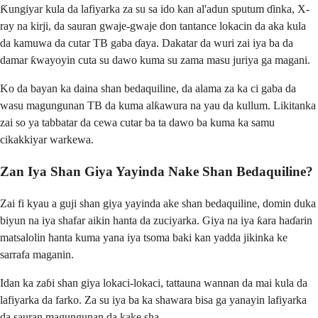
Ƙungiyar kula da lafiyarka za su sa ido kan al'adun sputum ɗinka, X-
ray na kirji, da sauran gwaje-gwaje don tantance lokacin da aka kula
da kamuwa da cutar TB gaba ɗaya. Dakatar da wuri zai iya ba da
damar ƙwayoyin cuta su dawo kuma su zama masu juriya ga magani.
Ko da bayan ka daina shan bedaquiline, da alama za ka ci gaba da
wasu magungunan TB da kuma alƙawura na yau da kullum. Likitanka
zai so ya tabbatar da cewa cutar ba ta dawo ba kuma ka samu
cikakkiyar warkewa.
Zan Iya Shan Giya Yayinda Nake Shan Bedaquiline?
Zai fi kyau a guji shan giya yayinda ake shan bedaquiline, domin duka
biyun na iya shafar aikin hanta da zuciyarka. Giya na iya ƙara haɗarin
matsalolin hanta kuma yana iya tsoma baki kan yadda jikinka ke
sarrafa maganin.
Idan ka zaɓi shan giya lokaci-lokaci, tattauna wannan da mai kula da
lafiyarka da farko. Za su iya ba ka shawara bisa ga yanayin lafiyarka
da sauran magungunan da kake sha.