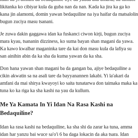
likitanka ko cibiyar kula da guba nan da nan. Kada ka jira ka ga ko
kana jin alamomi, domin yawan bedaquiline na iya haifar da matsalolin
bugun zuciya masu tsanani.
Je zuwa dakin gaggawa idan ka fuskanci ciwon kirji, bugun zuciya
mara kyau, tsananin dizziness, ko suma bayan shan magani da yawa.
Ka kawo kwalbar maganinka tare da kai don masu kula da lafiya su
san ainihin abin da ka sha da kuma yawan da ka sha.
Don hana yawan shan magani ba da gangan ba, ajiye bedaquiline a
cikin akwatin sa na asali tare da bayyanannen lakabi. Yi la'akari da
amfani da mai shirya kwayoyi ko saita tunatarwa don taimaka maka ka
tuna ko ka riga ka sha kashi na yau da kullum.
Me Ya Kamata In Yi Idan Na Rasa Kashi na
Bedaquiline?
Idan ka rasa kashi na bedaquiline, ka sha shi da zarar ka tuna, amma
idan har yanzu bai wuce sa'o'i 6 ba daga lokacin da aka tsara. Idan