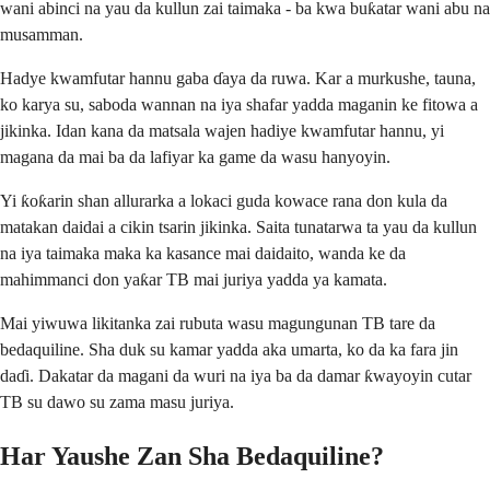
wani abinci na yau da kullun zai taimaka - ba kwa buƙatar wani abu na
musamman.
Hadye kwamfutar hannu gaba ɗaya da ruwa. Kar a murkushe, tauna,
ko karya su, saboda wannan na iya shafar yadda maganin ke fitowa a
jikinka. Idan kana da matsala wajen hadiye kwamfutar hannu, yi
magana da mai ba da lafiyar ka game da wasu hanyoyin.
Yi ƙoƙarin shan allurarka a lokaci guda kowace rana don kula da
matakan daidai a cikin tsarin jikinka. Saita tunatarwa ta yau da kullun
na iya taimaka maka ka kasance mai daidaito, wanda ke da
mahimmanci don yaƙar TB mai juriya yadda ya kamata.
Mai yiwuwa likitanka zai rubuta wasu magungunan TB tare da
bedaquiline. Sha duk su kamar yadda aka umarta, ko da ka fara jin
daɗi. Dakatar da magani da wuri na iya ba da damar ƙwayoyin cutar
TB su dawo su zama masu juriya.
Har Yaushe Zan Sha Bedaquiline?