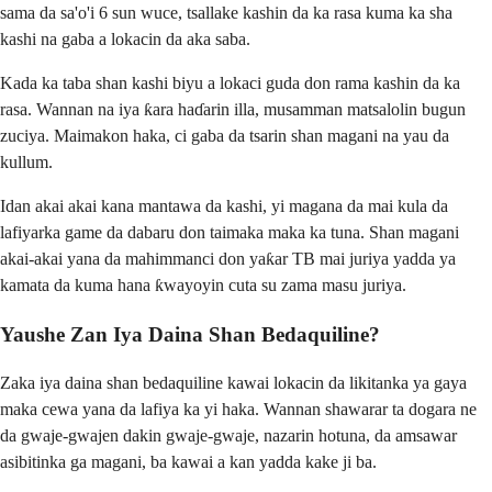
sama da sa'o'i 6 sun wuce, tsallake kashin da ka rasa kuma ka sha
kashi na gaba a lokacin da aka saba.
Kada ka taba shan kashi biyu a lokaci guda don rama kashin da ka
rasa. Wannan na iya ƙara haɗarin illa, musamman matsalolin bugun
zuciya. Maimakon haka, ci gaba da tsarin shan magani na yau da
kullum.
Idan akai akai kana mantawa da kashi, yi magana da mai kula da
lafiyarka game da dabaru don taimaka maka ka tuna. Shan magani
akai-akai yana da mahimmanci don yaƙar TB mai juriya yadda ya
kamata da kuma hana ƙwayoyin cuta su zama masu juriya.
Yaushe Zan Iya Daina Shan Bedaquiline?
Zaka iya daina shan bedaquiline kawai lokacin da likitanka ya gaya
maka cewa yana da lafiya ka yi haka. Wannan shawarar ta dogara ne
da gwaje-gwajen dakin gwaje-gwaje, nazarin hotuna, da amsawar
asibitinka ga magani, ba kawai a kan yadda kake ji ba.