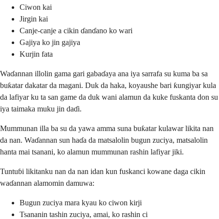
Ciwon kai
Jirgin kai
Canje-canje a cikin ɗanɗano ko wari
Gajiya ko jin gajiya
Kurjin fata
Waɗannan illolin gama gari gabaɗaya ana iya sarrafa su kuma ba sa
buƙatar dakatar da magani. Duk da haka, koyaushe bari ƙungiyar kula
da lafiyar ku ta san game da duk wani alamun da kuke fuskanta don su
iya taimaka muku jin daɗi.
Mummunan illa ba su da yawa amma suna buƙatar kulawar likita nan
da nan. Waɗannan sun haɗa da matsalolin bugun zuciya, matsalolin
hanta mai tsanani, ko alamun mummunan rashin lafiyar jiki.
Tuntuɓi likitanku nan da nan idan kun fuskanci kowane daga cikin
waɗannan alamomin damuwa:
Bugun zuciya mara kyau ko ciwon kirji
Tsananin tashin zuciya, amai, ko rashin ci