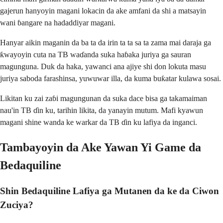
gajerun hanyoyin magani lokacin da ake amfani da shi a matsayin
wani ɓangare na hadaddiyar magani.
Hanyar aikin maganin da ba ta da irin ta ta sa ta zama mai daraja ga
ƙwayoyin cuta na TB waɗanda suka haɓaka juriya ga sauran
magunguna. Duk da haka, yawanci ana ajiye shi don lokuta masu
juriya saboda farashinsa, yuwuwar illa, da kuma buƙatar kulawa sosai.
Likitan ku zai zaɓi magungunan da suka dace bisa ga takamaiman
nau'in TB ɗin ku, tarihin likita, da yanayin mutum. Mafi kyawun
magani shine wanda ke warkar da TB ɗin ku lafiya da inganci.
Tambayoyin da Ake Yawan Yi Game da
Bedaquiline
Shin Bedaquiline Lafiya ga Mutanen da ke da Ciwon
Zuciya?