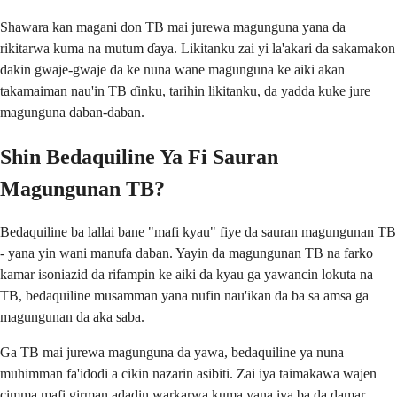
Shawara kan magani don TB mai jurewa magunguna yana da
rikitarwa kuma na mutum ɗaya. Likitanku zai yi la'akari da sakamakon
dakin gwaje-gwaje da ke nuna wane magunguna ke aiki akan
takamaiman nau'in TB ɗinku, tarihin likitanku, da yadda kuke jure
magunguna daban-daban.
Shin Bedaquiline Ya Fi Sauran
Magungunan TB?
Bedaquiline ba lallai bane "mafi kyau" fiye da sauran magungunan TB
- yana yin wani manufa daban. Yayin da magungunan TB na farko
kamar isoniazid da rifampin ke aiki da kyau ga yawancin lokuta na
TB, bedaquiline musamman yana nufin nau'ikan da ba sa amsa ga
magungunan da aka saba.
Ga TB mai jurewa magunguna da yawa, bedaquiline ya nuna
muhimman fa'idodi a cikin nazarin asibiti. Zai iya taimakawa wajen
cimma mafi girman adadin warkarwa kuma yana iya ba da damar