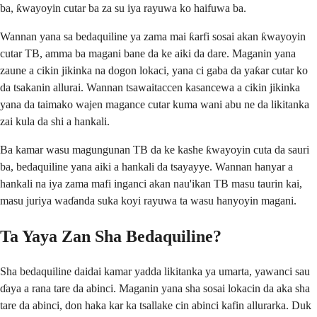
ba, ƙwayoyin cutar ba za su iya rayuwa ko haifuwa ba.
Wannan yana sa bedaquiline ya zama mai ƙarfi sosai akan ƙwayoyin
cutar TB, amma ba magani bane da ke aiki da dare. Maganin yana
zaune a cikin jikinka na dogon lokaci, yana ci gaba da yaƙar cutar ko
da tsakanin allurai. Wannan tsawaitaccen kasancewa a cikin jikinka
yana da taimako wajen magance cutar kuma wani abu ne da likitanka
zai kula da shi a hankali.
Ba kamar wasu magungunan TB da ke kashe ƙwayoyin cuta da sauri
ba, bedaquiline yana aiki a hankali da tsayayye. Wannan hanyar a
hankali na iya zama mafi inganci akan nau'ikan TB masu taurin kai,
masu juriya waɗanda suka koyi rayuwa ta wasu hanyoyin magani.
Ta Yaya Zan Sha Bedaquiline?
Sha bedaquiline daidai kamar yadda likitanka ya umarta, yawanci sau
ɗaya a rana tare da abinci. Maganin yana sha sosai lokacin da aka sha
tare da abinci, don haka kar ka tsallake cin abinci kafin allurarka. Duk