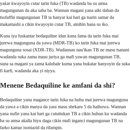
yaƙar ƙwayoyin cutar tarin fuka (TB) waɗanda ba su amsa
magungunan da aka saba ba. Wannan magani yana aiki daban da
tsofaffin magungunan TB ta hanyar kai hari ga tsarin samar da
makamashi a cikin ƙwayoyin cutar TB, ainihin hana su iko.
Kuna iya fuskantar bedaquiline idan kuna fama da tarin fuka mai
jurewa magunguna da yawa (MDR-TB) ko tarin fuka mai jurewa
magunguna sosai (XDR-TB). Waɗannan nau'ikan TB ne masu tsanani
waɗanda suka zama masu juriya ga mafi yawan magungunan TB,
suna sa magani ya zama ƙalubale kuma yana buƙatar hanyoyin da suka
fi ƙarfi, waɗanda aka yi niyya.
Menene Bedaquiline ke amfani da shi?
Bedaquiline yana magance tarin fuka na huhu mai jurewa magunguna
da yawa a cikin manya da yara masu shekaru 5 da haihuwa. Wannan
yana nufin yana kai hari ga cututtukan TB a cikin huhun ku waɗanda
ba su amsa aƙalla biyu daga cikin mafi inganci magungunan TB na
farko kamar isoniazid da rifampin.