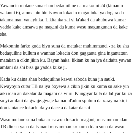
Yawancin mutane suna shan bedaquiline na makonni 24 (kimanin
watanni 6), amma ainihin tsawon lokacin maganinka ya dogara da
takamaiman yanayinka. Likitanka zai yi la'akari da abubuwa kamar
yadda kake amsawa ga magani da kuma wasu magungunan da kake
sha.
Makonnin farko guda biyu suna da matukar muhimmanci - za ku sha
bedaquiline kullum a wannan lokacin don gaggauta gina ingantattun
matakan a cikin jikin ku. Bayan haka, likitan ku na iya daidaita yawan
amfani da shi bisa ga yadda kuke ji.
Kada ku daina shan bedaquiline kawai saboda kuna jin sauki.
Kwayoyin cutar TB na iya ɓoyewa a cikin jikin ku kuma su sake yin
aiki idan an dakatar da magani da wuri. Ƙungiyar kula da lafiyar ku za
su yi amfani da gwaje-gwaje kamar al'adun sputum da x-ray na kirji
don tantance lokacin da ya dace a dakatar da shi.
Wasu mutane suna buƙatar tsawon lokacin magani, musamman idan
TB ɗin su yana da tsanani musamman ko kuma idan suna da wasu