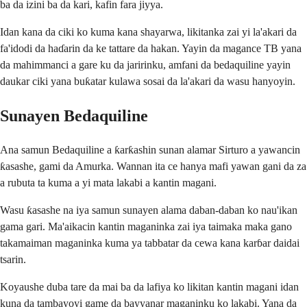
ba da izini ba da kari, kafin fara jiyya.
Idan kana da ciki ko kuma kana shayarwa, likitanka zai yi la'akari da
fa'idodi da haɗarin da ke tattare da hakan. Yayin da magance TB yana
da mahimmanci a gare ku da jaririnku, amfani da bedaquiline yayin
daukar ciki yana buƙatar kulawa sosai da la'akari da wasu hanyoyin.
Sunayen Bedaquiline
Ana samun Bedaquiline a ƙarƙashin sunan alamar Sirturo a yawancin
ƙasashe, gami da Amurka. Wannan ita ce hanya mafi yawan gani da za
a rubuta ta kuma a yi mata lakabi a kantin magani.
Wasu ƙasashe na iya samun sunayen alama daban-daban ko nau'ikan
gama gari. Ma'aikacin kantin maganinka zai iya taimaka maka gano
takamaiman maganinka kuma ya tabbatar da cewa kana karɓar daidai
tsarin.
Koyaushe duba tare da mai ba da lafiya ko likitan kantin magani idan
kuna da tambayoyi game da bayyanar maganinku ko lakabi. Yana da