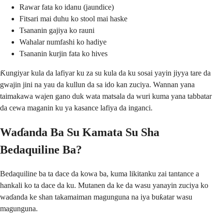
Rawar fata ko idanu (jaundice)
Fitsari mai duhu ko stool mai haske
Tsananin gajiya ko rauni
Wahalar numfashi ko hadiye
Tsananin kurjin fata ko hives
Ƙungiyar kula da lafiyar ku za su kula da ku sosai yayin jiyya tare da
gwajin jini na yau da kullun da sa ido kan zuciya. Wannan yana
taimakawa wajen gano duk wata matsala da wuri kuma yana tabbatar
da cewa maganin ku ya kasance lafiya da inganci.
Waɗanda Ba Su Kamata Su Sha
Bedaquiline Ba?
Bedaquiline ba ta dace da kowa ba, kuma likitanku zai tantance a
hankali ko ta dace da ku. Mutanen da ke da wasu yanayin zuciya ko
waɗanda ke shan takamaiman magunguna na iya buƙatar wasu
magunguna.