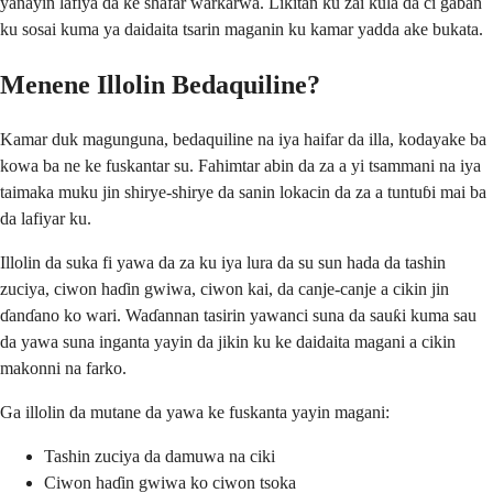
yanayin lafiya da ke shafar warkarwa. Likitan ku zai kula da ci gaban
ku sosai kuma ya daidaita tsarin maganin ku kamar yadda ake bukata.
Menene Illolin Bedaquiline?
Kamar duk magunguna, bedaquiline na iya haifar da illa, kodayake ba
kowa ba ne ke fuskantar su. Fahimtar abin da za a yi tsammani na iya
taimaka muku jin shirye-shirye da sanin lokacin da za a tuntuɓi mai ba
da lafiyar ku.
Illolin da suka fi yawa da za ku iya lura da su sun hada da tashin
zuciya, ciwon haɗin gwiwa, ciwon kai, da canje-canje a cikin jin
ɗanɗano ko wari. Waɗannan tasirin yawanci suna da sauƙi kuma sau
da yawa suna inganta yayin da jikin ku ke daidaita magani a cikin
makonni na farko.
Ga illolin da mutane da yawa ke fuskanta yayin magani:
Tashin zuciya da damuwa na ciki
Ciwon haɗin gwiwa ko ciwon tsoka