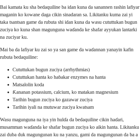
Bai kamata ku sha bedaquiline ba idan kuna da sanannen rashin lafiyar
maganin ko kowane daga cikin sinadaran sa. Likitanku kuma zai yi
taka tsantsan game da rubuta shi idan kuna da wasu cututtukan bugun
zuciya ko kuna shan magunguna waɗanda ke shafar ayyukan lantarki
na zuciyar ku.
Mai ba da lafiyar ku zai so ya san game da waɗannan yanayin kafin
rubuta bedaquiline:
Cututtukan bugun zuciya (arrhythmias)
Cututtukan hanta ko haɓakar enzymes na hanta
Matsalolin koda
Ƙananan potassium, calcium, ko matakan magnesium
Tarihin bugun zuciya ko gazawar zuciya
Tarihin iyali na mutuwar zuciya kwatsam
Wasu magunguna na iya yin hulɗa da bedaquiline cikin haɗari,
musamman waɗanda ke shafar bugun zuciya ko aikin hanta. Likitanku
zai duba duk magungunan ku na yanzu, gami da magungunan da ba a