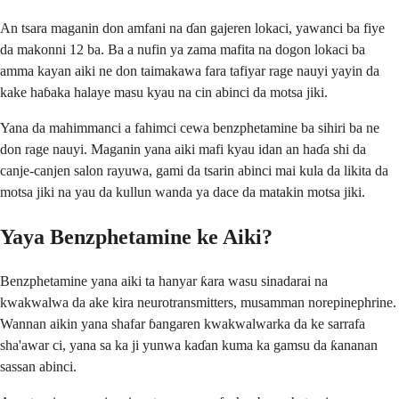
An tsara maganin don amfani na ɗan gajeren lokaci, yawanci ba fiye
da makonni 12 ba. Ba a nufin ya zama mafita na dogon lokaci ba
amma kayan aiki ne don taimakawa fara tafiyar rage nauyi yayin da
kake haɓaka halaye masu kyau na cin abinci da motsa jiki.
Yana da mahimmanci a fahimci cewa benzphetamine ba sihiri ba ne
don rage nauyi. Maganin yana aiki mafi kyau idan an haɗa shi da
canje-canjen salon rayuwa, gami da tsarin abinci mai kula da likita da
motsa jiki na yau da kullun wanda ya dace da matakin motsa jiki.
Yaya Benzphetamine ke Aiki?
Benzphetamine yana aiki ta hanyar ƙara wasu sinadarai na
kwakwalwa da ake kira neurotransmitters, musamman norepinephrine.
Wannan aikin yana shafar ɓangaren kwakwalwarka da ke sarrafa
sha'awar ci, yana sa ka ji yunwa kaɗan kuma ka gamsu da ƙananan
sassan abinci.