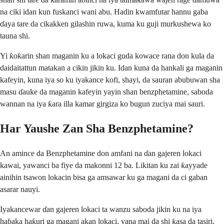
na ciki idan kun fuskanci wani abu. Hadin kwamfutar hannu gaba
ɗaya tare da cikakken gilashin ruwa, kuma ku guji murkushewa ko
tauna shi.
Yi ƙoƙarin shan maganin ku a lokaci guda kowace rana don kula da
daidaitattun matakan a cikin jikin ku. Idan kuna da hankali ga maganin
kafeyin, kuna iya so ku iyakance kofi, shayi, da sauran abubuwan sha
masu ɗauke da maganin kafeyin yayin shan benzphetamine, saboda
wannan na iya ƙara illa kamar girgiza ko bugun zuciya mai sauri.
Har Yaushe Zan Sha Benzphetamine?
An amince da Benzphetamine don amfani na ɗan gajeren lokaci
kawai, yawanci ba fiye da makonni 12 ba. Likitan ku zai ƙayyade
ainihin tsawon lokacin bisa ga amsawar ku ga magani da ci gaban
asarar nauyi.
Iyakancewar ɗan gajeren lokaci ta wanzu saboda jikin ku na iya
haɓaka haƙuri ga magani akan lokaci, yana mai da shi ƙasa da tasiri.