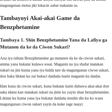
magungunan motsa jiki lokacin zabar tsakanin su.
Tambayoyi Akai-akai Game da
Benzphetamine
Tambaya 1. Shin Benzphetamine Yana da Lafiya ga
Mutanen da ke da Ciwon Sukari?
Ana iya rubuta Benzphetamine ga mutanen da ke da ciwon sukari,
amma yana buƙatar kulawa sosai. Maganin na iya shafar matakan
sukari na jini kuma yana iya hulɗa tare da magungunan ciwon sukari,
don haka likitan ku zai buƙaci daidaita tsarin maganin ku daidai.
Idan kuna da ciwon sukari, kuna buƙatar ƙarin dubawa akai-akai don
saka idanu kan matakan sukari na jinin ku yayin shan benzphetamine.
Likitan ku kuma yana iya buƙatar daidaita insulin ɗin ku ko wasu
magungunan ciwon sukari yayin da kuke rage nauyi.