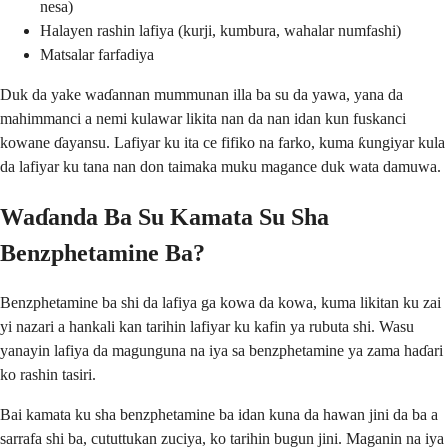
nesa)
Halayen rashin lafiya (kurji, kumbura, wahalar numfashi)
Matsalar farfadiya
Duk da yake waɗannan mummunan illa ba su da yawa, yana da
mahimmanci a nemi kulawar likita nan da nan idan kun fuskanci
kowane ɗayansu. Lafiyar ku ita ce fifiko na farko, kuma ƙungiyar kula
da lafiyar ku tana nan don taimaka muku magance duk wata damuwa.
Waɗanda Ba Su Kamata Su Sha
Benzphetamine Ba?
Benzphetamine ba shi da lafiya ga kowa da kowa, kuma likitan ku zai
yi nazari a hankali kan tarihin lafiyar ku kafin ya rubuta shi. Wasu
yanayin lafiya da magunguna na iya sa benzphetamine ya zama haɗari
ko rashin tasiri.
Bai kamata ku sha benzphetamine ba idan kuna da hawan jini da ba a
sarrafa shi ba, cututtukan zuciya, ko tarihin bugun jini. Maganin na iya