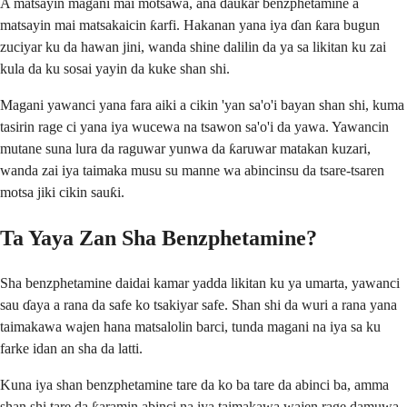
A matsayin magani mai motsawa, ana ɗaukar benzphetamine a
matsayin mai matsakaicin ƙarfi. Hakanan yana iya ɗan ƙara bugun
zuciyar ku da hawan jini, wanda shine dalilin da ya sa likitan ku zai
kula da ku sosai yayin da kuke shan shi.
Magani yawanci yana fara aiki a cikin 'yan sa'o'i bayan shan shi, kuma
tasirin rage ci yana iya wucewa na tsawon sa'o'i da yawa. Yawancin
mutane suna lura da raguwar yunwa da ƙaruwar matakan kuzari,
wanda zai iya taimaka musu su manne wa abincinsu da tsare-tsaren
motsa jiki cikin sauƙi.
Ta Yaya Zan Sha Benzphetamine?
Sha benzphetamine daidai kamar yadda likitan ku ya umarta, yawanci
sau ɗaya a rana da safe ko tsakiyar safe. Shan shi da wuri a rana yana
taimakawa wajen hana matsalolin barci, tunda magani na iya sa ku
farke idan an sha da latti.
Kuna iya shan benzphetamine tare da ko ba tare da abinci ba, amma
shan shi tare da ƙaramin abinci na iya taimakawa wajen rage damuwa