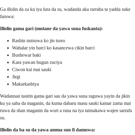
Ga illolin da za ku iya lura da su, waɗanda aka rarraba ta yadda suke
faruwa:
Illolin gama gari (mutane da yawa suna fuskanta):
Rashin nutsuwa ko jin tsoro
Wahalar yin barci ko kasancewa cikin barci
Bushewar baki
Ƙara yawan bugun zuciya
Ciwon kai mai sauƙi
Jirgi
Maƙarƙashiya
Waɗannan tasirin gama gari sau da yawa suna raguwa yayin da jikin
ku ya saba da maganin, da kuma dabaru masu sauƙi kamar zama mai
ruwa da shan maganin da wuri a rana na iya taimakawa wajen sarrafa
su.
Illolin da ba su da yawa amma sun fi damuwa: