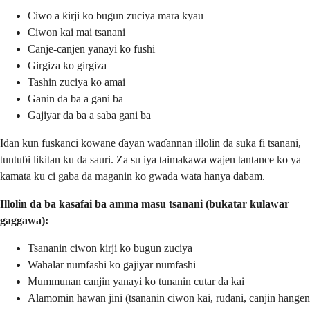
Ciwo a ƙirji ko bugun zuciya mara kyau
Ciwon kai mai tsanani
Canje-canjen yanayi ko fushi
Girgiza ko girgiza
Tashin zuciya ko amai
Ganin da ba a gani ba
Gajiyar da ba a saba gani ba
Idan kun fuskanci kowane ɗayan waɗannan illolin da suka fi tsanani,
tuntuɓi likitan ku da sauri. Za su iya taimakawa wajen tantance ko ya
kamata ku ci gaba da maganin ko gwada wata hanya dabam.
Illolin da ba kasafai ba amma masu tsanani (bukatar kulawar
gaggawa):
Tsananin ciwon kirji ko bugun zuciya
Wahalar numfashi ko gajiyar numfashi
Mummunan canjin yanayi ko tunanin cutar da kai
Alamomin hawan jini (tsananin ciwon kai, rudani, canjin hangen