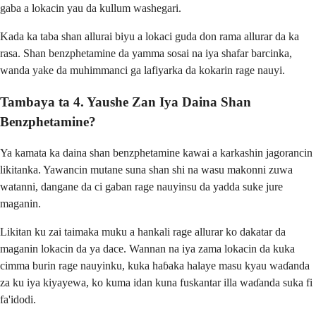
gaba a lokacin yau da kullum washegari.
Kada ka taba shan allurai biyu a lokaci guda don rama allurar da ka
rasa. Shan benzphetamine da yamma sosai na iya shafar barcinka,
wanda yake da muhimmanci ga lafiyarka da kokarin rage nauyi.
Tambaya ta 4. Yaushe Zan Iya Daina Shan
Benzphetamine?
Ya kamata ka daina shan benzphetamine kawai a karkashin jagorancin
likitanka. Yawancin mutane suna shan shi na wasu makonni zuwa
watanni, dangane da ci gaban rage nauyinsu da yadda suke jure
maganin.
Likitan ku zai taimaka muku a hankali rage allurar ko dakatar da
maganin lokacin da ya dace. Wannan na iya zama lokacin da kuka
cimma burin rage nauyinku, kuka haɓaka halaye masu kyau waɗanda
za ku iya kiyayewa, ko kuma idan kuna fuskantar illa waɗanda suka fi
fa'idodi.