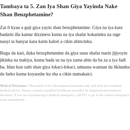
Tambaya ta 5. Zan Iya Shan Giya Yayinda Nake
Shan Benzphetamine?
Zai fi kyau a guji giya yayin shan benzphetamine. Giya na iya ƙara
haɗarin illa kamar dizziness kuma na iya shafar kokarinku na rage
nauyi ta hanyar ƙara ƙarin kalori a cikin abincinku.
Bugu da ƙari, duka benzphetamine da giya suna shafar tsarin jijiyoyin
jikinka na tsakiya, kuma haɗa su na iya zama abin da ba za a iya faɗi
ba. Idan kun zaɓi shan giya lokaci-lokaci, tattauna wannan da likitanku
da farko kuma koyaushe ku sha a cikin matsakaici.
Medical Disclaimer:
This article is for informational purposes only and does not constitute
medical advice. Always consult a qualified healthcare provider for diagnosis and treatment
decisions. If you are experiencing a medical emergency, call 911 or go to the nearest emergency
room immediately.