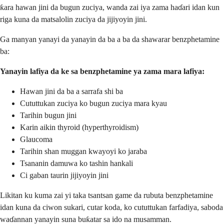
ƙara hawan jini da bugun zuciya, wanda zai iya zama haɗari idan kun
riga kuna da matsalolin zuciya da jijiyoyin jini.
Ga manyan yanayi da yanayin da ba a ba da shawarar benzphetamine
ba:
Yanayin lafiya da ke sa benzphetamine ya zama mara lafiya:
Hawan jini da ba a sarrafa shi ba
Cututtukan zuciya ko bugun zuciya mara kyau
Tarihin bugun jini
Karin aikin thyroid (hyperthyroidism)
Glaucoma
Tarihin shan muggan kwayoyi ko jaraba
Tsananin damuwa ko tashin hankali
Ci gaban taurin jijiyoyin jini
Likitan ku kuma zai yi taka tsantsan game da rubuta benzphetamine
idan kuna da ciwon sukari, cutar koda, ko cututtukan farfadiya, saboda
waɗannan yanayin suna buƙatar sa ido na musamman.