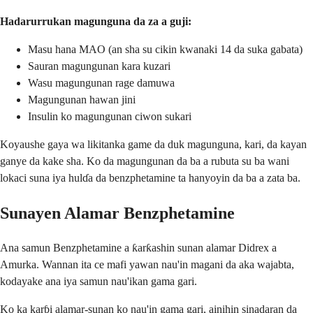
Hadarurrukan magunguna da za a guji:
Masu hana MAO (an sha su cikin kwanaki 14 da suka gabata)
Sauran magungunan kara kuzari
Wasu magungunan rage damuwa
Magungunan hawan jini
Insulin ko magungunan ciwon sukari
Koyaushe gaya wa likitanka game da duk magunguna, kari, da kayan
ganye da kake sha. Ko da magungunan da ba a rubuta su ba wani
lokaci suna iya hulɗa da benzphetamine ta hanyoyin da ba a zata ba.
Sunayen Alamar Benzphetamine
Ana samun Benzphetamine a ƙarƙashin sunan alamar Didrex a
Amurka. Wannan ita ce mafi yawan nau'in magani da aka wajabta,
kodayake ana iya samun nau'ikan gama gari.
Ko ka karɓi alamar-sunan ko nau'in gama gari, ainihin sinadaran da