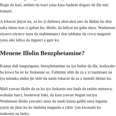
Bugu da ƙari, amfani da tsayi yana ƙara haɗarin dogaro da illa mai
tsanani.
A lokacin jinyar ku, za ku yi dubawa akai-akai tare da likitan ku don
saka idanu kan ci gaban ku, illolin, da lafiyar ku gaba ɗaya. Waɗannan
ziyarce-ziyarce suna da mahimmanci don tabbatar da cewa maganin
yana aiki lafiya da inganci a gare ku.
Menene Illolin Benzphetamine?
Kamar duk magunguna, benzphetamine na iya haifar da illa, kodayake
ba kowa ba ne ke fuskantar su. Fahimtar abin da za a yi tsammani na
iya taimaka muku jin shiri da sanin lokacin da za a tuntuɓi likitan ku.
Mafi yawan illolin da za ku iya fuskanta sun haɗa da rashin nutsuwa,
wahalar barci, bushewar baki, da ƙara yawan bugun zuciya.
Waɗannan illolin yawanci suna da sauƙi kuma galibi suna inganta
yayin da jikin ku ke daidaita maganin a cikin 'yan kwanaki ko
makonni na farko.