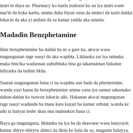
tasiri iri ɗaya ne. Pharmacy ko tsarin inshorar ku na iya tasiri wane
nau'in da kuka karɓa, amma duka biyun suna da aminci da tasiri daidai
lokacin da aka yi amfani da su kamar yadda aka umarta.
Madadin Benzphetamine
Idan benzphetamine ba daidai ba ne a gare ku, akwai wasu
magungunan rage nauyi da aka wajabta. Likitanka zai iya taimaka
maka bincika waɗannan zaɓuɓɓuka bisa ga takamaiman bukatun
lafiyarka da tarihin likita.
Sauran magungunan hana ci na wajabta sun haɗa da phentermine,
wanda yayi kama da benzphetamine amma yana iya samun sakamako
daban-daban ko tsawon lokacin aiki. Hakanan akwai magungunan
rage nauyi waɗanda ba masu kara kuzari ba kamar orlistat, wanda ke
aiki ta hanyar toshe shan mai maimakon hana ci.
Baya ga magunguna, likitanka na iya ba da shawarar wasu hanyoyin
kamar shirye-shiryen abinci da likita ke kula da su, maganin halayya,