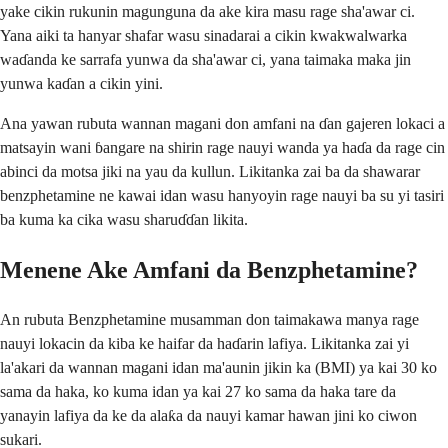
yake cikin rukunin magunguna da ake kira masu rage sha'awar ci.
Yana aiki ta hanyar shafar wasu sinadarai a cikin kwakwalwarka
waɗanda ke sarrafa yunwa da sha'awar ci, yana taimaka maka jin
yunwa kaɗan a cikin yini.
Ana yawan rubuta wannan magani don amfani na ɗan gajeren lokaci a
matsayin wani ɓangare na shirin rage nauyi wanda ya haɗa da rage cin
abinci da motsa jiki na yau da kullun. Likitanka zai ba da shawarar
benzphetamine ne kawai idan wasu hanyoyin rage nauyi ba su yi tasiri
ba kuma ka cika wasu sharuɗɗan likita.
Menene Ake Amfani da Benzphetamine?
An rubuta Benzphetamine musamman don taimakawa manya rage
nauyi lokacin da kiba ke haifar da haɗarin lafiya. Likitanka zai yi
la'akari da wannan magani idan ma'aunin jikin ka (BMI) ya kai 30 ko
sama da haka, ko kuma idan ya kai 27 ko sama da haka tare da
yanayin lafiya da ke da alaƙa da nauyi kamar hawan jini ko ciwon
sukari.