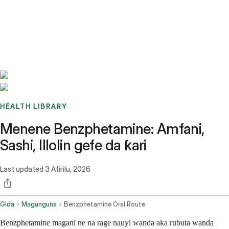
Benchmarks
Stories
FAQ
Sign up / Log in
HEALTH LIBRARY
Menene Benzphetamine: Amfani,
Sashi, Illolin gefe da ƙari
Last updated
3 Afirilu, 2026
Gida
Magunguna
Benzphetamine Oral Route
Benzphetamine magani ne na rage nauyi wanda aka rubuta wanda