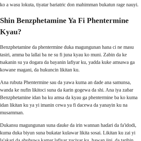
ko a wasu lokuta, tiyatar bariatric don mahimman bukatun rage nauyi.
Shin Benzphetamine Ya Fi Phentermine
Kyau?
Benzphetamine da phentermine duka magungunan hana ci ne masu
tasiri, amma ba lallai ba ne su fi juna kyau ko muni. Zabin da ke
tsakanin su ya dogara da bayanin lafiyar ku, yadda kuke amsawa ga
kowane magani, da hukuncin likitan ku.
Ana rubuta Phentermine sau da yawa kuma an dade ana samunsa,
wanda ke nufin likitoci suna da ƙarin gogewa da shi. Ana iya zaɓar
Benzphetamine idan ba ku amsa da kyau ga phentermine ba ko kuma
idan likitan ku ya yi imanin cewa ya fi dacewa da yanayin ku na
musamman.
Dukansu magungunan suna ɗauke da irin wannan haɗari da fa'idodi,
kuma duka biyun suna buƙatar kulawar likita sosai. Likitan ku zai yi
la'akari da abubuwa kamar lafiyar zuciyar ku, hawan jini, da tarihin