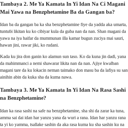
Tambaya 2. Me Ya Kamata In Yi Idan Na Ci Magani
Mai Yawa na Benzphetamine Ba da Gangan ba?
Idan ba da gangan ba ka sha benzphetamine fiye da yadda aka umarta,
tuntuɓi likitan ku ko cibiyar kula da guba nan da nan. Shan magani da
yawa na iya haifar da mummunan illa kamar bugun zuciya mai sauri,
hawan jini, rawar jiki, ko rudani.
Kada ku jira don ganin ko alamun sun taso. Ko da kuna jin daɗi, yana
da mahimmanci a nemi shawarar likita nan da nan. Ajiye kwalban
magani tare da ku lokacin neman taimako don masu ba da lafiya su san
ainihin abin da kuka sha da kuma nawa.
Tambaya 3. Me Ya Kamata In Yi Idan Na Rasa Sashi
na Benzphetamine?
Idan ka rasa sashi na safe na benzphetamine, sha shi da zarar ka tuna,
amma sai dai idan har yanzu yana da wuri a rana. Idan har yanzu rana
ta yi ko yamma, tsallake sashin da aka rasa kuma ku sha sashin ku na