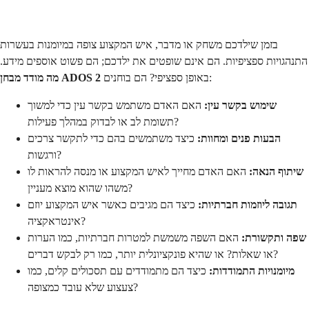
בזמן שילדכם משחק או מדבר, איש המקצוע צופה במיומנות בעשרות
התנהגויות ספציפיות. הם אינם שופטים את ילדכם; הם פשוט אוספים מידע.
באופן ספציפי? הם בוחנים:
מה מודד מבחן ADOS 2
שימוש בקשר עין:
האם האדם משתמש בקשר עין כדי למשוך
תשומת לב או לבדוק במהלך פעילות?
הבעות פנים ומחוות:
כיצד משתמשים בהם כדי לתקשר צרכים
ורגשות?
שיתוף הנאה:
האם האדם מחייך לאיש המקצוע או מנסה להראות לו
משהו שהוא מוצא מעניין?
תגובה ליוזמות חברתיות:
כיצד הם מגיבים כאשר איש המקצוע יוזם
אינטראקציה?
שפה ותקשורת:
האם השפה משמשת למטרות חברתיות, כמו הערות
או שאלות? או שהיא פונקציונלית יותר, כמו רק לבקש דברים?
מיומנויות התמודדות:
כיצד הם מתמודדים עם תסכולים קלים, כמו
צעצוע שלא עובד כמצופה?