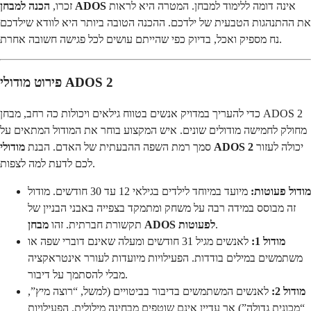
אינה דומה ללימוד למבחן. המטרה היא לראות
הכנה למבחן ADOS
זכרו,
את ההתנהגות הטבעית של ילדכם. ההכנה הטובה ביותר היא לוודא שילדכם
נח מספיק ואכל, בדיוק כפי שהייתם עושים לכל פגישה חשובה אחרת.
פירוט מודולי ADOS 2
כדי להעריך במדויק אנשים בטווח גילאים ויכולות כה רחב, מבחן ADOS 2
מחולק לחמישה מודולים שונים. איש המקצוע בוחר את המודול המתאים על
יכולה לעזור
מודולי ADOS 2
סמך רמת השפה ההבעתית של האדם. הבנת
לכם לדעת למה לצפות.
מודול פעוטות:
מיועד במיוחד לילדים בגילאי 12 עד 30 חודשים. מודול
זה מבוסס במידה רבה על משחק ומתמקד בצפייה באבני הבניין של
.
מבחן ADOS לפעוטות
תקשורת חברתית. זהו
מודול 1:
לאנשים מגיל 31 חודשים ומעלה שאינם דוברי שפה או
משתמשים במילים בודדות. הפעילויות מיועדות לעורר אינטראקציה
מבלי להסתמך על דיבור.
מודול 2:
לאנשים המשתמשים בדיבור בביטויים (למשל, “רוצה מיץ”,
“מכונית גדולה”) אך עדיין אינם שוטפים מבחינה מילולית. הפעילויות