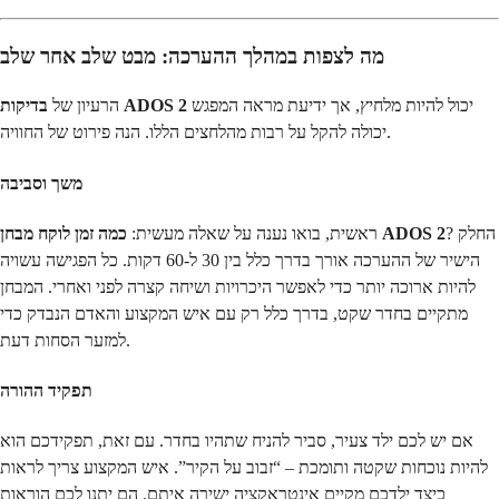
מה לצפות במהלך ההערכה: מבט שלב אחר שלב
יכול להיות מלחיץ, אך ידיעת מראה המפגש
בדיקות ADOS 2
הרעיון של
יכולה להקל על רבות מהלחצים הללו. הנה פירוט של החוויה.
משך וסביבה
? החלק
כמה זמן לוקח מבחן ADOS 2
ראשית, בואו נענה על שאלה מעשית:
הישיר של ההערכה אורך בדרך כלל בין 30 ל-60 דקות. כל הפגישה עשויה
להיות ארוכה יותר כדי לאפשר היכרויות ושיחה קצרה לפני ואחרי. המבחן
מתקיים בחדר שקט, בדרך כלל רק עם איש המקצוע והאדם הנבדק כדי
למזער הסחות דעת.
תפקיד ההורה
אם יש לכם ילד צעיר, סביר להניח שתהיו בחדר. עם זאת, תפקידכם הוא
להיות נוכחות שקטה ותומכת – “זבוב על הקיר”. איש המקצוע צריך לראות
כיצד ילדכם מקיים אינטראקציה ישירה איתם. הם יתנו לכם הוראות