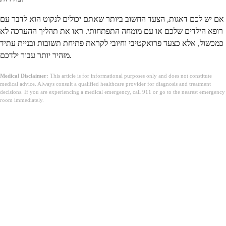
אם יש לכם דאגות, הצעד החשוב ביותר שאתם יכולים לנקוט הוא לדבר עם
רופא הילדים שלכם או עם מומחה התפתחותי. ראו את תהליך ההערכה לא
כמכשול, אלא כצעד פרואקטיבי וחיובי לקראת פתיחת תשובות ובניית עתיד
מזהיר יותר עבור ילדכם.
Medical Disclaimer:
This article is for informational purposes only and does not constitute
medical advice. Always consult a qualified healthcare provider for diagnosis and treatment
decisions. If you are experiencing a medical emergency, call 911 or go to the nearest emergency
room immediately.