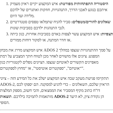
היסטוריה התפתחותית מפורטת:
איש המקצוע יקיים ראיון מעמיק
איתכם בנוגע לאבני הדרך, התנהגויות, חוזקות ואתגרים של ילדכם
מלידה ועד היום.
שאלונים להורים/מטפלים:
סביר להניח שתמלאו טפסים סטנדרטיים
לגבי התנהגות ילדכם בסביבות שונות.
תצפיות:
איש המקצוע עשוי לצפות באדם בסביבות אחרות, כגון כיתה
או חדר המתנה, או לסקור דוחות ממורים.
איש המקצוע מדרג את מבחן ADOS 2 על סמך ההתנהגויות שנצפו במהלך
המפגש. ציונים אלו מושווים לאחר מכן לטווח חתך המצביע על רמת
מאפיינים הקשורים לאוטיזם שנצפו. הציונים נופלים לקטגוריות כגון
“אוטיזם”, “ספקטרום אוטיסטי”, או “מחוץ לספקטרום”.
תתקיימו פגישת מעקב שבה איש המקצוע ישלב את כל המידע הזה – ציוני
ADOS-2, הראיון שלכם, השאלונים – כדי להגיע למסקנה. הם יספקו לכם
דו”ח כתוב מקיף המסביר את הממצאים, והכי חשוב, מספק המלצות
הן נקודת ציון, לא היעד
תוצאות ADOS-2
מותאמות לתמיכה בילדכם.
הסופי.