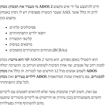
חייב להתבצע על ידי איש מקצוע
מבחן ADOS 2
מי מעביר את המבחן:
שעבר הכשרה ספציפית ויש לו ניסיון באבחון ASD. לרוב זה כולל אנשי
מקצוע כגון:
פסיכולוגים קליניים
רופאי ילדים התפתחותיים
קלינאי תקשורת
מרפאים בעיסוק
מנתחים התנהגותיים מוסמכים (BCBAs)
למי הוא מיועד:
מבחן ADOS 2 הוא ורסטילי באופן מפתיע. הוא מיועד
למגוון רחב של אנשים, שזו אחת הסיבות לשימוש הנרחב בו. ההערכה יכולה
לשמש אנשים מגיל 12 חודשים ועד לבגרות. זה כולל את
מבחן ADOS
מבחן ADOS למבוגרים
, עם גרסאות שונות המותאמות
לילדים צעירים
ואת
לכל שלב התפתחותי.
עם זאת, חשוב לציין שהמבחן עשוי שלא להתאים לאנשים עם ליקויים
חושיים משמעותיים (כגון עיוורון או חירשות) או ליקויים מוטוריים שימנעו
מהם להשתתף פיזית בפעילויות.