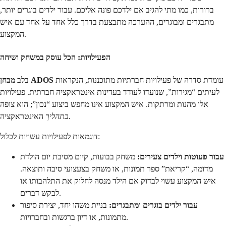
ברורות, כמו מתי להגיב אם ילדכם פונה אליכם. עבור ילדים בוגרים יותר,
מתבגרים ומבוגרים, ההערכה מתבצעת בדרך כלל אחד על אחד עם איש
המקצוע.
הפעילויות: הכל עוסק במשחק ושיחה
עומדת סדרה של פעילויות חברתיות מתוכננות, הנקראות
מבחן ADOS
בלב
לעיתים “מגירות”, שנועדו לעודד בעדינות אינטראקציה חברתית. פעילויות
אלו מהנות ומרתקות. איש המקצוע אינו מחפש ביצוע “נכון”; הוא צופה
האינטראקציה.
בתהליך
דוגמאות לפעילויות עשויות לכלול:
עבור פעוטות וילדים צעירים:
משחק בבועות, קיום מסיבת יום הולדת
מדומה, “קריאת” ספר תמונות, או משחק בצעצועי סיבה ותוצאה.
איש המקצוע עשוי לבדוק אם הילד מנסה לחלוק את התלהבותו או
לבקש דברים.
עבור ילדים בוגרים ומתבגרים:
בניית משהו יחד, יצירת סיפור
מתמונות, או דיון ברגשות ובחברויות.