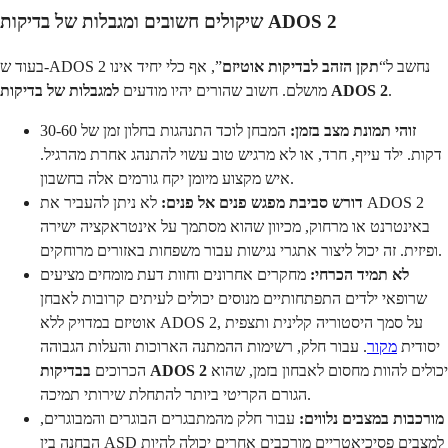
שיקולים חשובים ומגבלות של בדיקות ADOS 2
בעוד ש-ADOS 2 נחשב ל“
תקן הזהב לבדיקות אוטיזם
”, אף כלי יחיד אינו
.
למגבלות של בדיקות ADOS 2
מושלם. חשוב שהורים יהיו מודעים
זוהי תמונת מצב בזמן:
המבחן לוכד התנהגות בחלון זמן של 30-60
דקות. ילד עייף, חרד, או לא מרגיש טוב עשוי להתנהג אחרת מהרגיל.
איש מקצוע מיומן יקח גורמים אלה בחשבון.
דורש סביבת מפגש פנים אל פנים:
לא ניתן להעביר את ADOS 2
באינטרנט או מרחוק, מכיוון שהוא מסתמך על אינטראקציה ישירה
ופיזית. זה יכול ליצור אתגרי נגישות עבור משפחות באזורים מרוחקים.
לא תמיד הכרחי:
מחקרים אחרונים וחוות דעת מומחים מציעים
שרופאי ילדים התפתחותיים מנוסים יכולים לעיתים קרובות לאבחן
אוטיזם במדויק ללא ADOS 2, על סמך היסטוריה קלינית ותצפית
יסודית
מקור
. עבור חלק, רשימות ההמתנה הארוכות והעלות הגבוהה
יכולים להוות מחסום לאבחון בזמן, שהוא
בבדיקות ADOS 2
הכרוכים
הגורם הקריטי ביותר להתחלת שירותי תמיכה.
מורכבות במצבים נלווים:
עבור חלק מהמתבגרים הבוגרים והמבוגרים,
הבחנה בין ASD למצבים פסיכיאטריים מורכבים אחרים יכולה להיות