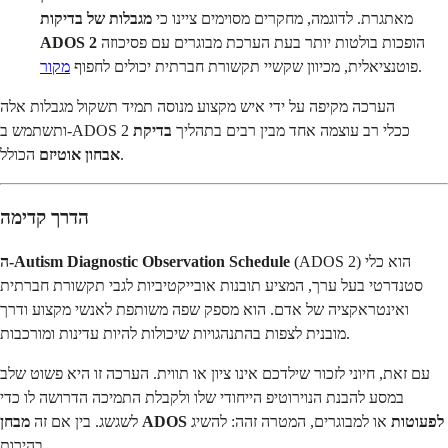
מאתגרת. לדוגמה, מחקרים מסוימים ציינו כי
מגבלות של בדיקות
הופכות בולטות יותר בעת הערכת מבוגרים עם פסיכוזה
ADOS 2
.
פוטנציאלית, מכיוון שקשיי תקשורת חברתית יכולים לחפוף
מקור
הערכה מקיפה על ידי איש מקצוע מנוסה תמיד תשקול מגבלות אלה
ותשתמש ב-ADOS 2 ככלי רב עוצמה אחד מבין רבים בתהליך
בדיקת
הכולל.
אבחון אוטיזם
הדרך קדימה
(ADOS 2) הוא כלי
ה-Autism Diagnostic Observation Schedule
סטנדרטי בעל ערך, המציע תובנות אובייקטיביות לגבי תקשורת חברתית
ואינטראקציה של אדם. הוא מספק שפה משותפת לאנשי מקצוע ודרך
מובנית לצפות בהתנהגויות שיכולות להיות עדינות ומורכבות.
עם זאת, חיוני לזכור שילדכם אינו ציון או תווית. הערכה זו היא פשוט שלב
במסע להבנת הנוירוטיפ הייחודי שלו ולקבלת התמיכה הדרושה לו כדי
מבחן ADOS לפעוטות
או למבוגרים, המטרה זהה: להשיג
לשגשג. בין אם זה
בהירות.