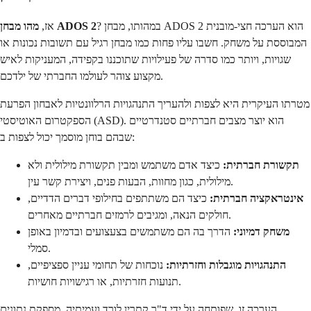
? במהותו, מבחן ADOS 2 הוא הערכה חצי-מובנית
מהו מבחן ADOS 2
אז,
המבוססת על משחק. חשבו עליו פחות כמו מבחן רגיל עם תשובות נכונות או
שגויות, ויותר כמו סדרה של פעילויות שתוכננו בקפידה, המעניקות לאיש
מקצוע צוהר לעולמו החברתי של ילדכם.
מטרתו העיקרית היא לצפות ולהעריך התנהגויות הרלוונטיות לאבחון הפרעת
הספקטרום האוטיסטי (ASD). הוא יוצר מצבים חברתיים סטנדרטיים
שבהם בוחן מוסמך יכול לצפות ב:
תקשורת חברתית:
כיצד אדם משתמש ומבין תקשורת מילולית ולא
מילולית, כגון מחוות, הבעות פנים, ויצירת קשר עין.
אינטראקציה חברתית:
כיצד הם משתתפים בחילופי דברים הדדיים,
חולקים הנאה, ומגיבים לרמזים חברתיים מאחרים.
משחק דמיוני:
הדרך בה הם משתמשים בצעצועים ובדמיון באופן
סמלי.
התנהגויות מוגבלות וחזרתיות:
נוכחות של תחומי עניין ספציפיים,
תנועות חזרתיות, או רגישויות חושיות.
הערכה זו, שפותחה על ידי ד"ר קתרין לורד ועמיתיה, מספקת נתונים