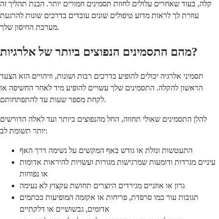
קלה, בעוד שאחרים עלולים לחוות תסמינים חמורים יותר. הבנת תהליך זה
עוזרת לך לראות מדוע טיפולים שונים עובדים בדרכים שונות להרגעת
מערכת החיסון שלך.
מהם התסמינים הנפוצים ביותר של אלרגיות?
תסמיני אלרגיה יכולים להופיע בדרכים רבות ושונות, וזיהויים הוא הצעד
הראשון להקלה. התסמינים שלך עשויים להופיע מיד לאחר החשיפה או
לקחת מספר שעות עד להתפתחותם.
להלן התסמינים שאולי תחווה, החל מהנפוצים ביותר ועד לאלה הדורשים
יותר תשומת לב:
התעטשות ונזלת או גודש באף המקשים על נשימה דרך האף
עיניים מגרדות ודומעות שמרגישות מגורות ועשויות להיראות אדומות
או נפוחות
גרון או אוזניים מגירדים היוצרים תחושת עקצוץ לא נעימה
תגובות עור כמו סרפדת, פריחות או אקזמה המופיעות ככתמים
אדומים, גבשושיים או דלקתיים