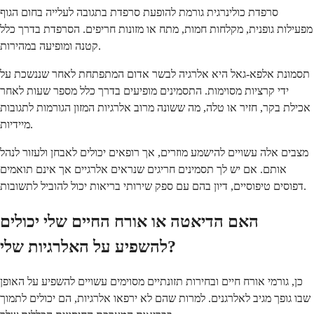
סרפדת כולינרגית גורמת להופעת סרפדת בתגובה לעלייה בחום הגוף
מפעילות גופנית, מקלחות חמות, מתח או מזונות חריפים. הסרפדת בדרך כלל
קטנה ומופיעה במהירות.
תסמונת אלפא-גאל היא אלרגיה לבשר אדום המתפתחת לאחר שננשכת על
ידי קרציות מסוימות. התסמינים מופיעים בדרך כלל מספר שעות לאחר
אכילת בקר, חזיר או טלה, מה ששונה מרוב אלרגיות המזון הגורמות לתגובות
מיידיות.
מצבים אלה עשויים להישמע מוזרים, אך רופאים יכולים לאבחן ולעזור לנהל
אותם. אם יש לך תסמינים חריגים שנראים אלרגיים אך אינם תואמים
דפוסים טיפוסיים, דיון בהם עם ספק שירותי בריאות יכול להוביל לתשובות.
האם הדיאטה או אורח החיים שלי יכולים
להשפיע על האלרגיות שלי?
כן, גורמי אורח חיים ובחירות תזונתיים מסוימים עשויים להשפיע על האופן
שבו גופך מגיב לאלרגנים. למרות שהם לא ירפאו אלרגיות, הם יכולים לתמוך