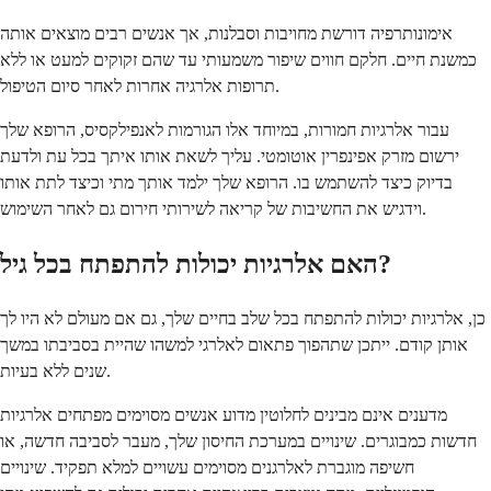
אימונותרפיה דורשת מחויבות וסבלנות, אך אנשים רבים מוצאים אותה
כמשנת חיים. חלקם חווים שיפור משמעותי עד שהם זקוקים למעט או ללא
תרופות אלרגיה אחרות לאחר סיום הטיפול.
עבור אלרגיות חמורות, במיוחד אלו הגורמות לאנפילקסיס, הרופא שלך
ירשום מזרק אפינפרין אוטומטי. עליך לשאת אותו איתך בכל עת ולדעת
בדיוק כיצד להשתמש בו. הרופא שלך ילמד אותך מתי וכיצד לתת אותו
וידגיש את החשיבות של קריאה לשירותי חירום גם לאחר השימוש.
האם אלרגיות יכולות להתפתח בכל גיל?
כן, אלרגיות יכולות להתפתח בכל שלב בחיים שלך, גם אם מעולם לא היו לך
אותן קודם. ייתכן שתהפוך פתאום לאלרגי למשהו שהיית בסביבתו במשך
שנים ללא בעיות.
מדענים אינם מבינים לחלוטין מדוע אנשים מסוימים מפתחים אלרגיות
חדשות כמבוגרים. שינויים במערכת החיסון שלך, מעבר לסביבה חדשה, או
חשיפה מוגברת לאלרגנים מסוימים עשויים למלא תפקיד. שינויים