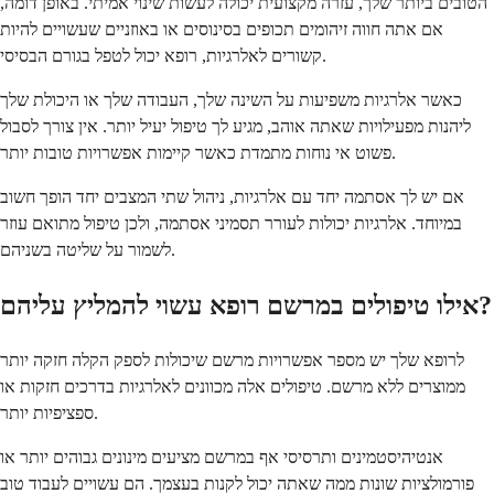
הטובים ביותר שלך, עזרה מקצועית יכולה לעשות שינוי אמיתי. באופן דומה,
אם אתה חווה זיהומים תכופים בסינוסים או באוזניים שעשויים להיות
קשורים לאלרגיות, רופא יכול לטפל בגורם הבסיסי.
כאשר אלרגיות משפיעות על השינה שלך, העבודה שלך או היכולת שלך
ליהנות מפעילויות שאתה אוהב, מגיע לך טיפול יעיל יותר. אין צורך לסבול
פשוט אי נוחות מתמדת כאשר קיימות אפשרויות טובות יותר.
אם יש לך אסתמה יחד עם אלרגיות, ניהול שתי המצבים יחד הופך חשוב
במיוחד. אלרגיות יכולות לעורר תסמיני אסתמה, ולכן טיפול מתואם עוזר
לשמור על שליטה בשניהם.
אילו טיפולים במרשם רופא עשוי להמליץ עליהם?
לרופא שלך יש מספר אפשרויות מרשם שיכולות לספק הקלה חזקה יותר
ממוצרים ללא מרשם. טיפולים אלה מכוונים לאלרגיות בדרכים חזקות או
ספציפיות יותר.
אנטיהיסטמינים ותרסיסי אף במרשם מציעים מינונים גבוהים יותר או
פורמולציות שונות ממה שאתה יכול לקנות בעצמך. הם עשויים לעבוד טוב