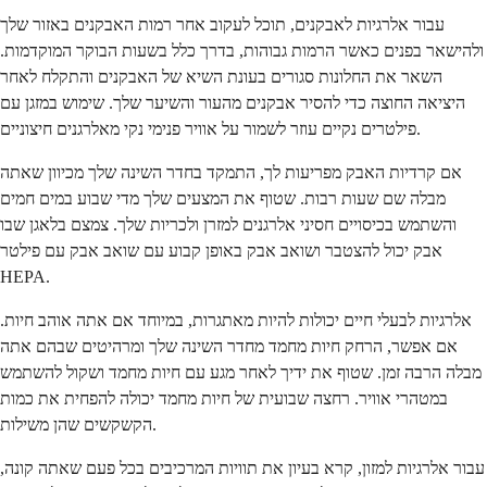
עבור אלרגיות לאבקנים, תוכל לעקוב אחר רמות האבקנים באזור שלך
ולהישאר בפנים כאשר הרמות גבוהות, בדרך כלל בשעות הבוקר המוקדמות.
השאר את החלונות סגורים בעונת השיא של האבקנים והתקלח לאחר
היציאה החוצה כדי להסיר אבקנים מהעור והשיער שלך. שימוש במזגן עם
פילטרים נקיים עוזר לשמור על אוויר פנימי נקי מאלרגנים חיצוניים.
אם קרדיות האבק מפריעות לך, התמקד בחדר השינה שלך מכיוון שאתה
מבלה שם שעות רבות. שטוף את המצעים שלך מדי שבוע במים חמים
והשתמש בכיסויים חסיני אלרגנים למזרן ולכריות שלך. צמצם בלאגן שבו
אבק יכול להצטבר ושואב אבק באופן קבוע עם שואב אבק עם פילטר
HEPA.
אלרגיות לבעלי חיים יכולות להיות מאתגרות, במיוחד אם אתה אוהב חיות.
אם אפשר, הרחק חיות מחמד מחדר השינה שלך ומרהיטים שבהם אתה
מבלה הרבה זמן. שטוף את ידיך לאחר מגע עם חיות מחמד ושקול להשתמש
במטהרי אוויר. רחצה שבועית של חיות מחמד יכולה להפחית את כמות
הקשקשים שהן משילות.
עבור אלרגיות למזון, קרא בעיון את תוויות המרכיבים בכל פעם שאתה קונה,