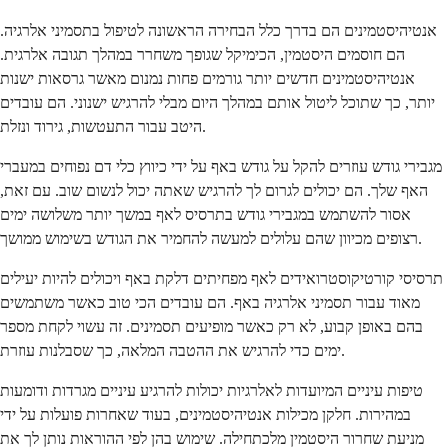
אנטיהיסטמינים הם בדרך כלל הבחירה הראשונה לטיפול בתסמיני אלרגיה.
הם חוסמים היסטמין, הכימיקל שגופך משחרר במהלך תגובה אלרגית.
אנטיהיסטמינים חדשים יותר גורמים פחות נמנום מאשר גרסאות ישנות
יותר, כך שתוכל ליטול אותם במהלך היום מבלי להרגיש ישנוני. הם עובדים
היטב עבור התעטשות, גירוד ונזלת.
מגבירי גודש עוזרים להקל על גודש באף על ידי כיווץ כלי דם נפוחים במעברי
האף שלך. הם יכולים לגרום לך להרגיש שאתה יכול לנשום שוב. עם זאת,
אסור להשתמש במגבירי גודש בתרסיס לאף במשך יותר משלושה ימים
רצופים מכיוון שהם עלולים למעשה להחמיר את הגודש בשימוש ממושך.
תרסיסי קורטיקוסטרואידים לאף מפחיתים דלקת באף ויכולים להיות יעילים
מאוד עבור תסמיני אלרגיה באף. הם עובדים הכי טוב כאשר משתמשים
בהם באופן קבוע, לא רק כאשר מופיעים תסמינים. זה עשוי לקחת מספר
ימים כדי להרגיש את ההטבה המלאה, כך שסבלנות עוזרת.
טיפות עיניים המיועדות לאלרגיות יכולות להרגיע עיניים מגרדות ודומעות
במהירות. חלקן מכילות אנטיהיסטמינים, בעוד שאחרות פועלות על ידי
מניעת שחרור היסטמין מלכתחילה. שימוש בהן לפי ההוראות נותן לך את