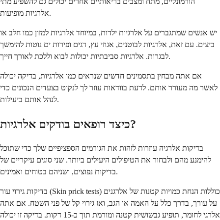
הורמונליים, מתח ומצבים בריאותיים אחרים יכולים גם להשפיע מתי
אלרגיות מופיעות.
יש אנשים שמתגברים על אלרגיות ילדות, במיוחד אלרגיות למזון כמו חלב או
ביצים. עם זאת, אלרגיות לבוטנים, אגוזי עץ, דגים ופירות ים נוטות להימשך
לבגרות. אלרגיות סביבתיות יכולות לבוא וללכת לאורך חייך.
אם אתה מבחין בתסמינים חדשים שנראים כמו אלרגיות, בדיקה יכולה
לאשר מה מעורר אותם. לדעת בוודאות עוזר לך לנקוט בצעדים הנכונים כדי
לנהל אותם ביעילות.
כיצד רופאים בודקים אלרגיות?
בדיקות אלרגיה עוזרות לזהות את הגורמים הספציפיים שלך כדי שתוכל
להימנע מהם ולבחור את הטיפולים היעילים ביותר. שני סוגים עיקריים של
בדיקות נפוצים, ושניהם בטוחים ואמינים.
בדיקות גירוי עור (Skin prick tests) כוללות הנחת כמויות קטנות של אלרגנים
על עורך, בדרך כלל על האמה או הגב, ואז גירוי קל של פני השטח. אם אתה
אלרגי לחומר, תופיע גבשושית קטנה ומורמת תוך כ-15 דקות. בדיקה זו יכולה