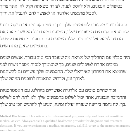
בטיפולים הנכונים, ולא להסס לפנות לעזרה כשאתה זקוק לה. אינך צריך
לסבול מתסמיני אלרגיה או לאפשר להם להגביל את חייך.
התחל בזיהוי מה גורם לתסמינים שלך דרך תצפית קפדנית או בדיקה. ברגע
שתדע את הגורמים המעוררים שלך, הימנעות מהם ככל האפשר מהווה את
הבסיס לניהול אלרגיות טוב. שלב הימנעות עם תרופות מתאימות לטיפול
בתסמינים שאכן מתרחשים.
היה סבלני עם התהליך של מציאת מה שעובד הכי טוב עבורך. אנשים שונים
מגיבים אחרת לטיפולים שונים, כך שתצטרך לנסות מספר גישות לפני
שתמצא את הפתרון האידיאלי שלך. התסמינים שלך עשויים גם להשתנות
לאורך זמן, ולדרוש התאמות לתוכנית הניהול שלך.
זכור שחיים טובים עם אלרגיות אפשריים בהחלט. עם האסטרטגיות
והתמיכה הנכונות, אתה יכול לשלוט בתסמינים שלך ולא לתת להם לשלוט
בך. קח נחמה בידיעה שעזרה יעילה זמינה, ומגיע לך להרגיש הכי טוב שלך.
Medical Disclaimer:
This article is for informational purposes only and does not constitute
medical advice. Always consult a qualified healthcare provider for diagnosis and treatment
decisions. If you are experiencing a medical emergency, call 911 or go to the nearest emergency
room immediately.