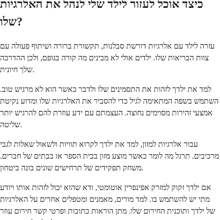
כיצד אוכל לעזור לילד שלי לנהל את האלרגיות
שלו?
עזרה לילד עם אלרגיות דורשת סבלנות, תקשורת ברורה ושיתוף פעולה עם
צוות הבריאות שלו. ילדים אולי לא מבינים מה קורה בגופם, ולכן ההדרכה
שלך חיונית.
למד את ילדך לזהות את התסמינים שלו ולדבר כאשר הוא לא מרגיש טוב.
השתמש בשפה המתאימה לגיל כדי להסביר את האלרגיות שלו ומדוע נקיטת
אמצעי זהירות מסוימים נחוצה. העצמתם עם ידע עוזרת להם להרגיש יותר
שליטה.
עבור אלרגיות למזון, למד את ילדך לקרוא תוויות ולשאול שאלות לגבי
מרכיבים. תרגל מה לומר כאשר מוצע מזון בבית הספר או בבתים של חברים.
משחק תפקידים של תרחישים שונים בונה ביטחון.
אם ילדך זקוק למזרק אפינפרין אוטומטי, ודא שהוא יכול לזהות אותו ויודע
מתי יש להשתמש בו. למד מורים, מאמנים ומטפלים אחרים על האלרגיות
של ילדך ותוכנית החירום שלו. מתן הוראות כתובות ופרטי קשר חירום עוזר