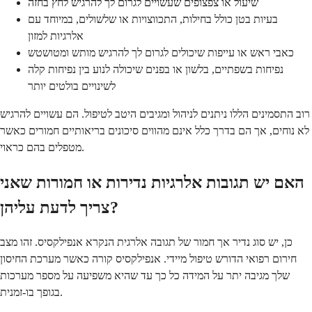
שיעול או צפצופים שעשויים לגרום לך להרגיש לחץ בחזה
בעיות בטן כולל בחילות, התכווצויות או שלשולים, במיוחד עם
אלרגיות למזון
כאבי ראש או עייפות שיכולים לגרום לך להרגיש מותש ומטושטש
נפיחות בשפתיים, בלשון או בפנים שיכולה לנוע בין נפיחות קלה
לשינויים בולטים יותר
רוב התסמינים הללו ניתנים לניהול ומגיבים היטב לטיפול. הם עשויים להרגיש
לא נוחים, אך הם בדרך כלל אינם מהווים סיכונים בריאותיים חמורים כאשר
מטפלים בהם כראוי.
האם יש תגובות אלרגיות נדירות או חמורות שאני
צריך לדעת עליהן?
כן, יש סוג נדיר אך חמור של תגובה אלרגית הנקרא אנפילקסיס. זהו מצב
חירום רפואי הדורש טיפול מיידי. אנפילקסיס קורה כאשר מערכת החיסון
שלך מגיבה יתר על המידה כל כך עד שהיא משפיעה על מספר מערכות
בגופך בו-זמנית.