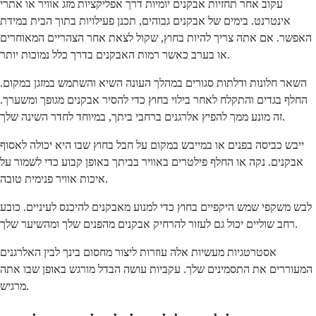
עקוב אחר תחזיות אבקנים יומיות דרך אפליקציות מזג אוויר או אתרי
אינטרנט. בימים של אבקנים גבוהים, תכנן פעילויות בתוך הבית במידת
האפשר. אם אתה צריך להיות בחוץ, שקול לצאת אחר הצהריים המאוחרים
או בערב כאשר רמות האבקנים בדרך כלל נמוכות יותר.
השאר חלונות ודלתות סגורים במהלך העונה השיא והשתמש במזגן במקום.
החלף בגדים והתקלח לאחר בילוי בחוץ כדי להסיר אבקנים מגופך ומשערך.
זה מונע ממך להפיץ אלרגנים ברחבי ביתך, במיוחד לחדר השינה שלך.
ייבש כביסה בפנים או במייבש במקום על חבל בחוץ שבו היא יכולה לאסוף
אבקנים. נקה או החלף פילטרים באוויר בביתך באופן קבוע כדי לשמור על
איכות אוויר פנימית טובה.
לבש משקפי שמש היקפיים בחוץ כדי למנוע מאבקנים להיכנס לעיניים. כובע
רחב שוליים יכול גם לעזור להרחיק אבקנים מהפנים שלך ומהשיער שלך.
אסטרטגיות מעשיות אלה עוזרות ליצור מחסום בינך לבין האלרגנים
המעוררים את התסמינים שלך. עקביות עושה הבדל מורגש באופן שבו אתה
מרגיש.