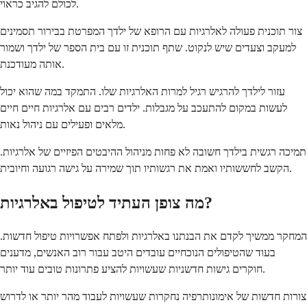
לכולם להגיב כראוי.
צור תוכנית פעולה לאלרגיות עם הרופא של ילדך המפרטת בבירור תסמינים
למעקב וצעדים שיש לנקוט. שתף תוכנית זו עם בית הספר של ילדך ושמור
אותה מעודכנת.
עזור לילדך להרגיש רגיל למרות האלרגיות שלו. התמקד במה שהוא יכול
לעשות במקום להתעכב על מגבלות. ילדים רבים עם אלרגיות חיים חיים
מלאים ופעילים עם ניהול נאות.
תמיכה רגשית בילדך חשובה לא פחות מניהול ההיבטים הפיזיים של אלרגיות.
הקשב לחששותיו ואמת את רגשותיו תוך שמירה על גישה רגועה וחיובית.
מה צופן העתיד לטיפול באלרגיות?
המחקר ממשיך לקדם את הבנתנו באלרגיות ולפתח אפשרויות טיפול חדשות.
בעוד שהטיפולים הנוכחיים עובדים היטב עבור רוב האנשים, מדענים
חוקרים גישות חדשניות שעשויות להציע פתרונות טובים עוד יותר.
צורות חדשות של אימונותרפיה נחקרות שעשויות לעבוד מהר יותר או לדרוש