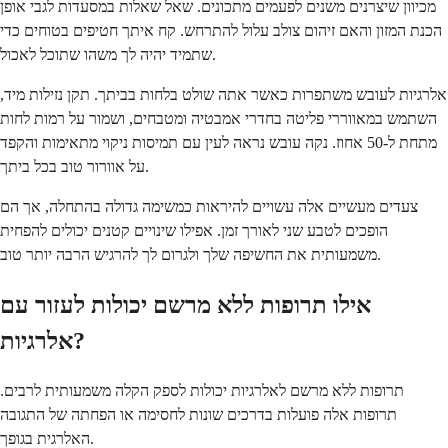
מכיוון שיצרנים משנים לפעמים מתכונים. שאל שאלות במסעדות לגבי אופן
הכנת המזון והאם זיהום צולב עלול להתרחש. קח איתך חטיפים בטוחים כדי
שתמיד יהיה לך משהו שתוכל לאכול.
אלרגיות לעובש משתפרות כאשר אתה שולט בלחות בביתך. תקן נזילות מיד,
השתמש במאווררי פליטה בחדרי אמבטיה ומטבחים, ושמור על רמות לחות
מתחת ל-50 אחוז. נקה עובש נראה לעין עם תמיסות ניקוי מתאימות והקפד
על אוורור טוב בכל ביתך.
צעדים מעשיים אלה עשויים להיראות כמשימה גדולה בהתחלה, אך הם
הופכים לטבע שני לאורך זמן. אפילו שינויים קטנים יכולים להפחית
משמעותית את החשיפה שלך ולגרום לך להרגיש הרבה יותר טוב.
אילו תרופות ללא מרשם יכולות לעזור עם
אלרגיות?
תרופות ללא מרשם לאלרגיות יכולות לספק הקלה משמעותית לרבים.
תרופות אלה פועלות בדרכים שונות לחסימה או הפחתה של התגובה
האלרגית בגופך.