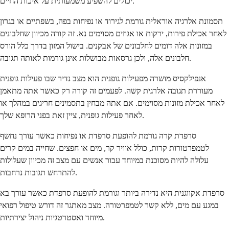
יכולים להשפיע משמעותית על איכות החיים.
תסמונת אלרגיה אוראלית גורמת לגירוד או נפיחות בפה, בשפתיים או בגרון
לאחר אכילת פירות, ירקות או אגוזים מסוימים נא. זה קורה מכיוון שחלבונים
במזונות אלה דומים לחלבונים של אבקנים. בישול המזון בדרך כלל הורס
חלבונים אלה, ולכן גרסאות מבושלות אינן גורמות לאותה תגובה.
אנפילקסיס מושרה מפעילות גופנית הוא מצב נדיר שבו פעילות גופנית
מעוררת תגובה אלרגית קשה. לפעמים זה קורה רק כאשר אתה מתאמן
לאחר אכילת מזונות מסוימים. אם אתה מבחין בתסמינים חריגים במהלך או
לאחר פעילות גופנית, ציין זאת בפני הרופא שלך.
סרפדת קרה גורמת להופעת סרפדת או נפיחות כאשר עורך נחשף
לטמפרטורות קרות, כולל אוויר קר, מים או חפצים. שחייה במים קרים
עלולה להיות מסוכנת במיוחד עבור אנשים עם מצב זה מכיוון שעלולות
להתרחש תגובות נרחבות.
סרפדת אקווגנית היא נדירה ביותר וגורמת להופעת סרפדת כאשר עורך בא
במגע עם מים, ללא קשר לטמפרטורה. מצב מאתגר זה דורש טיפול רפואי
מיוחד ואסטרטגיות ניהול יצירתיות.