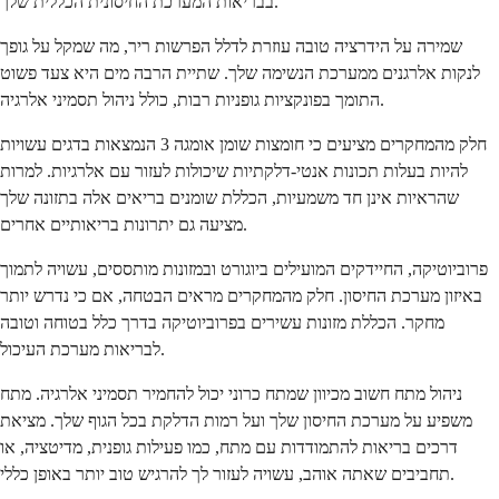
בבריאות המערכת החיסונית הכללית שלך.
שמירה על הידרציה טובה עוזרת לדלל הפרשות ריר, מה שמקל על גופך
לנקות אלרגנים ממערכת הנשימה שלך. שתיית הרבה מים היא צעד פשוט
התומך בפונקציות גופניות רבות, כולל ניהול תסמיני אלרגיה.
חלק מהמחקרים מציעים כי חומצות שומן אומגה 3 הנמצאות בדגים עשויות
להיות בעלות תכונות אנטי-דלקתיות שיכולות לעזור עם אלרגיות. למרות
שהראיות אינן חד משמעיות, הכללת שומנים בריאים אלה בתזונה שלך
מציעה גם יתרונות בריאותיים אחרים.
פרוביוטיקה, החיידקים המועילים ביוגורט ובמזונות מותססים, עשויה לתמוך
באיזון מערכת החיסון. חלק מהמחקרים מראים הבטחה, אם כי נדרש יותר
מחקר. הכללת מזונות עשירים בפרוביוטיקה בדרך כלל בטוחה וטובה
לבריאות מערכת העיכול.
ניהול מתח חשוב מכיוון שמתח כרוני יכול להחמיר תסמיני אלרגיה. מתח
משפיע על מערכת החיסון שלך ועל רמות הדלקת בכל הגוף שלך. מציאת
דרכים בריאות להתמודדות עם מתח, כמו פעילות גופנית, מדיטציה, או
תחביבים שאתה אוהב, עשויה לעזור לך להרגיש טוב יותר באופן כללי.