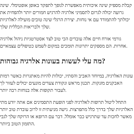
קבלת מספיק שינה איכותית מאפשרת לגופך לתפקד באופן אופטימלי. שינה
גרועה יכולה לגרום לתסמיני אלרגיה להרגיש חמורים יותר ולהפחית את
יכולתך להתמודד עם אי נוחות. יצירת הרגלי שינה טובים מועילה לאלרגיות
שלך ולבריאות הכללית שלך.
גורמי אורח חיים אלה עובדים הכי טוב לצד אסטרטגיות ניהול אלרגיה
אחרות. הם מספקים יתרונות תומכים במקום לשמש כטיפולים עצמאיים.
מה עלי לעשות בעונות אלרגיה גבוהות?
עונות האלרגיה, במיוחד האביב והסתיו, יכולות להיות מאתגרות כאשר רמות
האבקנים מזנקות. תכנון מראש ונקודת צעדים מונעים יכולים לעזור לך
לעבור תקופות אלה בנוחות רבה יותר.
התחל ליטול תרופות לאלרגיה לפני הופעת התסמינים אם אתה יודע מתי
האלרגיות שלך בדרך כלל מתפרצות. גישה מניעתית זו לרוב עובדת טוב יותר
מאשר לחכות עד שתרגיש כבר אומלל. דבר עם הרופא או הרוקח שלך לגבי
התזמון הטוב ביותר.