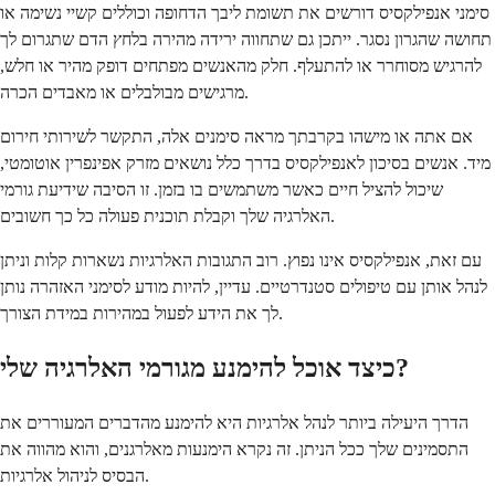
סימני אנפילקסיס דורשים את תשומת ליבך הדחופה וכוללים קשיי נשימה או
תחושה שהגרון נסגר. ייתכן גם שתחווה ירידה מהירה בלחץ הדם שתגרום לך
להרגיש מסוחרר או להתעלף. חלק מהאנשים מפתחים דופק מהיר או חלש,
מרגישים מבולבלים או מאבדים הכרה.
אם אתה או מישהו בקרבתך מראה סימנים אלה, התקשר לשירותי חירום
מיד. אנשים בסיכון לאנפילקסיס בדרך כלל נושאים מזרק אפינפרין אוטומטי,
שיכול להציל חיים כאשר משתמשים בו בזמן. זו הסיבה שידיעת גורמי
האלרגיה שלך וקבלת תוכנית פעולה כל כך חשובים.
עם זאת, אנפילקסיס אינו נפוץ. רוב התגובות האלרגיות נשארות קלות וניתן
לנהל אותן עם טיפולים סטנדרטיים. עדיין, להיות מודע לסימני האזהרה נותן
לך את הידע לפעול במהירות במידת הצורך.
כיצד אוכל להימנע מגורמי האלרגיה שלי?
הדרך היעילה ביותר לנהל אלרגיות היא להימנע מהדברים המעוררים את
התסמינים שלך ככל הניתן. זה נקרא הימנעות מאלרגנים, והוא מהווה את
הבסיס לניהול אלרגיות.