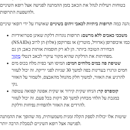
בטוחות ויעילות לנהל את הכאב בזמן ההמתנה לפגישה אצל רופא השיניים
ולהשפעת התרופות.
שאושרו על ידי רופאי שיניים:
הנה כמה
תרופות ביתיות לכאבי זיהום בשיניים
משככי כאבים ללא מרשם:
תרופות נוגדות דלקת שאינן סטרואידיות
(NSAIDs) כמו איבופרופן (אדוויל, מוטרין) או נפרוקסן (אלוו) הן לרוב
הבחירה הטובה ביותר. הן לא רק חוסמות אותות כאב; הן גם
.
מפחיתות את הדלקת שהיא מקור עיקרי לכאב דנטלי
מקור
שטיפת פה במים מלוחים חמים:
המיסו חצי כפית מלח בכוס מים
חמים וגרגרו בעדינות בפה למשך 30 שניות לפני יריקה. זה יכול לעזור
להרגיע את האזור, למשוך חלק מהנוזל מהאבצס, ולשמור על האזור
נקי.
קומפרס קר:
הניחו שקית קירור או שקית אפונה קפואה עטופה
במגבת על הלחי מבחוץ למשך 20 דקות בכל פעם. זה יכול לעזור
להרדים את האזור ולהפחית נפיחות ודלקת.
שיטות אלו יכולות לספק הקלה זמנית משמעותית, מה שהופך את ההמתנה
לפגישה אצל רופא השיניים לנסבלת הרבה יותר.