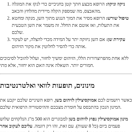
ניקוז וניקוז:
הרופא מבצע חתך קטן בחניכיים כדי לנקז את המוגלה
מהאבצס, מה שמספק הקלה מיידית מהלחץ והכאב.
טיפול שורש:
הרופא מסיר את המוך הנגוע מתוך השן, מנקה ומחטא
את התעלות, ואז אוטם את החלל. זה משמר את השן הטבעית
שלכם.
עקירת שן:
אם השן ניזוקה יתר על המידה מכדי להצלה, יש לעקור
אותה כדי להסיר לחלוטין את מקור הזיהום.
ללא אחת מהפרוצדורות הללו, הזיהום ימשיך לחזור, ועלול להוביל לסיבוכים
.
חמורים יותר. השאלה אינה
האם
הוא יחזור, אלא
מתי
מינונים, תופעות לוואי ואלטרנטיבות
כאשר רושמים לכם
אמוקסיצילין לזיהום בשן
, רופא השיניים שלכם יקבע את
המינון הנכון בהתבסס על חומרת מצבכם וההיסטוריה הרפואית שלכם.
מינון אמוקסיצילין נפוץ לזיהום בשן
למבוגרים הוא 500 מ"ג הנלקחים שלוש
פעמים ביום (כל 8 שעות). עם זאת, זהו רק דוגמה.
עליכם לעקוב אחר