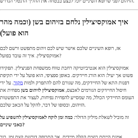
הזיהום לפני שרופא השיניים יוכל לבצע בבטחה את ההליך הדנטלי הנדרש.
איך אמוקסיצילין נלחם בזיהום בשן (וכמה מהר
הוא פועל)
אז, רופא השיניים שלכם אישר שיש לכם זיהום מתפשט ורשם לכם
אמוקסיצילין. איך זה עובד בפועל?
אמוקסיצילין הוא אנטיביוטיקה רחבת טווח ממשפחת הפניצילין. תפקידו
פשוט אך יעיל: הוא הורג חיידקים. באופן ספציפי, הוא פועל על ידי תקיפת
דפנות התא של החיידקים, מה שגורם להם להתפרק ולמות
מקור
. על ידי
חיסול החיידקים הגורמים לאבצס,
אמוקסיצילין לזיהום בשן
מפחית את
העומס החיידקי הכולל, מה שמסייע להפחית נפיחות, לעצור את התפשטות
הזיהום, ובסופו של דבר, להקל על הכאב שלכם.
זה מוביל לשאלת מיליון הדולר:
כמה זמן לוקח לאמוקסיצילין להשפיע על
כאבי שיניים?
אמנם הייתם רוצים הקלה מיידית, אך התרופה דורשת קצת זמן. רוב