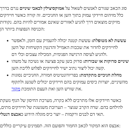
סוג הכאב שגורם לאנשים לשאול על
אמוקסיצילין לכאבי שיניים
נגרם בדרך
כלל מזיהום חיידקי עמוק בתוך השן או החניכיים. זה קורה כאשר חיידקים
מזיקים מוצאים דרך להגיע לאזורים שאינם אמורים להיות בהם. נקודות
הכניסה הנפוצות ביותר הן:
עששת לא מטופלת:
עששת קטנה יכולה להעמיק עם הזמן, ולאפשר
לחיידקים לחדור את שכבות האמייל והדנטין הקשיחות של השן
ולהגיע לעיסה הרגישה הפנימית, המכילה עצבים וכלי דם.
שיניים סדוקות או שבורות:
סדוק בשן עקב פציעה או נשיכה על משהו
קשה יכול ליצור נתיב ישיר לחיידקים לפלוש לליבת השן.
מחלת חניכיים מתקדמת:
בפריודונטיטיס חמורה, החניכיים נסוגות
מהשיניים, יוצרות כיסים עמוקים בהם חיידקים יכולים לשגשג ולתקוף
.
את שורש השן ואת העצם התומכת
מקור
כאשר חיידקים אלו מתרבים ללא בקרה, מערכת החיסון של הגוף נזעקת
להילחם בהם. שדה הקרב שנוצר – תערובת משגשגת של חיידקים מתים,
.
תאי דם לבנים ורקמות – יוצר כיס מוגלה הידוע כ
אבצס דנטלי
אבצס הוא המקור לכאב החמור והפועם הזה. תסמינים עיקריים כוללים: