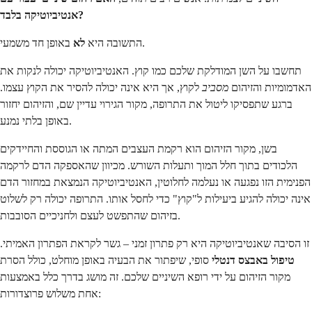
אנטיביוטיקה בלבד?
באופן חד משמעי.
התשובה היא
לא
תחשבו על השן המודלקת שלכם כמו קוץ. האנטיביוטיקה יכולה לנקות את
האדמומיות והזיהום
מסביב
לקוץ, אך היא אינה יכולה להסיר את הקוץ עצמו.
ברגע שתפסיקו ליטול את התרופה, מקור הגירוי עדיין שם, והזיהום יחזור
באופן בלתי נמנע.
בשן, מקור הזיהום הוא רקמת העצבים המתה או הגוססת והחיידקים
הלכודים בתוך חלל המוך ותעלות השורש. מכיוון שהאספקה הדם לרקמה
הפנימית הזו נפגעה או נעלמה לחלוטין, האנטיביוטיקה הנמצאת במחזור הדם
אינה יכולה להגיע ביעילות ל"קוץ" כדי לחסל אותו. התרופה יכולה רק לשלוט
בזיהום שהתפשט לעצם ולחניכיים הסובבות.
זו הסיבה שאנטיביוטיקה היא רק פתרון זמני – גשר לקראת הפתרון האמיתי.
טיפול באבצס דנטלי
סופי, שיפתור את הבעיה באופן מוחלט, כולל הסרת
מקור הזיהום על ידי רופא השיניים שלכם. זה מושג בדרך כלל באמצעות
אחת משלוש פרוצדורות: