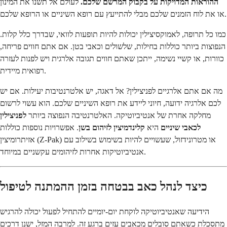
ההוראות המדויקות על בקבוק המרשם שלכם.
לעולם אל תשנו את המינון
או את לוח הזמנים שלכם מבלי להתייעץ עם רופא השיניים או הרופא שלכם.
כמו כל תרופה, לאמוקסיצילין יכולות להיות תופעות לוואי, שבדרך כלל קלות.
הנפוצות ביותר כוללות בחילות, שלשולים וכאבי בטן. אם אתם חווים פריחה,
כוורות, או קשיי נשימה, ייתכן שאתם חווים תגובה אלרגית ויש לפנות לעזרה
רפואית מיידית.
מה אם אתם אלרגיים לפניצילין? אל דאגה, יש אלטרנטיבות יעילות. אם יש
לכם אלרגיה ידועה, חיוני ליידע את רופא השיניים שלכם. הוא עשוי לרשום
מחלקה אחרת של אנטיביוטיקה. האלטרנטיבה הנפוצה ביותר
לפניצילין
לכאבי שיניים
היא
קלינדמיצין לזיהום בשן
. אפשרויות נוספות כוללות
אזיתרומיצין (Z-Pak) או מטרונידזול, שעשויים להיות בשימוש בשילוב עם
אנטיביוטיקות אחרות לזיהומים עקשניים במיוחד.
כיצד לנהל כאב בבטחה בזמן ההמתנה לטיפול
הידיעה שאנטיביוטיקה לוקחת יום-יומיים להתחיל לפעול יכולה להרגיש
מתסכלת כשאתם סובלים מכאבים עזים ברגע זה. למרבה המזל, ישנן דרכים