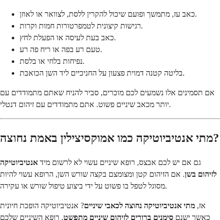
כאב עז, מתמשך ופועם שיכול להקרין ללסת, לצוואר או לאוזן.
רגישות קיצונית לטמפרטורות חמות וקרות.
כאב בעת לעיסה או הפעלת לחץ.
טעם רע בפה או ריח פה רע.
נפיחות בלחי או בלסת.
בליטה קטנה דמוית פצעון על החניכיים ליד השן הכואבת.
אם תסמינים אלו נשמעים לכם מוכרים, סביר להניח שאתם מתמודדים עם
יותר מכאב שיניים פשוט. אתם מתמודדים עם זיהום דנטלי.
מתי אנטיביוטיקה כמו אמוקסיצילין באמת נחוצה?
גם אם יש לכם אבצס, רופא שיניים עשוי לא לרשום מיד
אנטיביוטיקה
לזיהום בשן
. אם הזיהום קטן ומצומצם בקצה שורש השן, הרופא עשוי להיות
מסוגל לטפל בו פשוט על ידי ביצוע טיפול שורש או עקירה.
אז,
מתי אנטיביוטיקה נחוצה לכאבי שיניים
? אנטיביוטיקה הופכת חיונית
כאשר ישנם
סימנים ברורים לזיהום שיניים מתפשט
. רופא השיניים שלכם