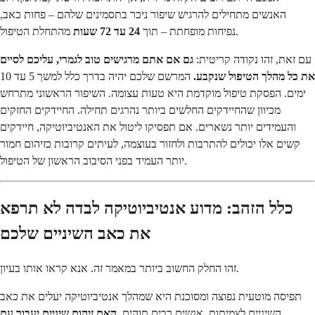
האנשים מתחילים להרגיש שיפור ניכר בתסמינים שלהם – פחות כאב,
מהתחלת הטיפול.
נפיחות מופחתת – תוך
24 עד 72 שעות
עם זאת, זהו נקודה קריטית:
גם אם אתם מרגישים טוב לגמרי, עליכם לסיים
את כל מהלך הטיפול שנקבע.
המרשם שלכם יהיה בדרך כלל למשך 5 עד 10
ימים. הפסקת טיפול מוקדמת היא טעות עצומה. השיפור הראשוני מתרחש
מכיוון שהחיידקים החלשים ביותר נהרגים תחילה. החיידקים החזקים
והעמידים יותר נשארים. אם תפסיקו ליטול את האנטיביוטיקה, חיידקים
קשים אלו יכולים להתרבות ולחזור בעוצמה, לעיתים קרובות כזיהום חמור
יותר העמיד בפני הסיבוב הראשון של הטיפול.
כלל הזהב: מדוע אנטיביוטיקה לבדה לא תרפא
את כאב השיניים שלכם
זהו החלק החשוב ביותר במאמר זה. אנא קראו אותו בעיון.
תפיסה מוטעית נפוצה ומסוכנת היא שמהלך אנטיביוטיקה יעלים את כאב
השיניים לצמיתות. אנשים רבים תוהים,
האם זיהום שיניים יעבור עם