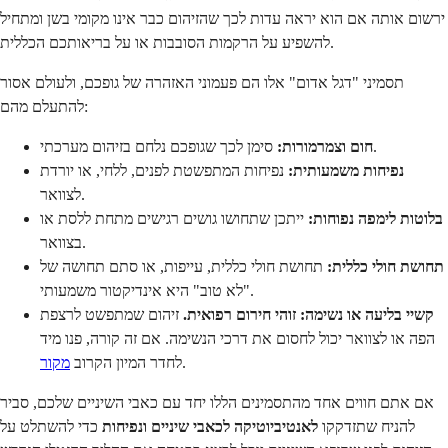
ירשום אותה אם הוא יראה עדות לכך שהזיהום כבר אינו מקומי בשן ומתחיל
להשפיע על הרקמות הסובבות או על בריאותכם הכללית.
תסמיני "דגל אדום" אלו הם פעמוני האזהרה של גופכם, ולעולם אסור
להתעלם מהם:
סימן לכך שגופכם נלחם בזיהום מערכתי.
חום וצמרמורות:
נפיחות משמעותית:
נפיחות המתפשטת לפנים, ללחי, או יורדת
לצוואר.
בלוטות לימפה נפוחות:
ייתכן שתחושו גושים רגישים מתחת ללסת או
בצוואר.
תחושת חולי כללית:
תחושת חולי כללית, עייפות, או סתם תחושה של
"לא טוב" היא אינדיקטור משמעותי.
קשיי בליעה או נשימה:
זוהי חירום רפואית.
זיהום שמתפשט לרצפת
הפה או לצוואר יכול לחסום את דרכי הנשימה. אם זה קורה, פנו מיד
.
לחדר המיון הקרוב
מקור
אם אתם חווים אחד מהתסמינים הללו יחד עם כאבי השיניים שלכם, סביר
להניח שתזדקקו
לאנטיביוטיקה לכאבי שיניים ונפיחות
כדי להשתלט על