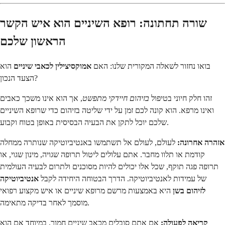
שורה תחתונה: רופא השיניים הוא איש הקשר
הראשון שלכם
בואו נחזור לשאלה המקורית שלנו: האם
אמוקסיצילין לכאבי שיניים
הוא
הצעד הנכון?
זהו חלק חיוני בטיפול
בזיהום חיידקי מתפשט
, אך הוא אינו משכך כאבים
ואינו מרפא. הוא קונה לכם זמן על ידי שליטה בזיהום כדי שרופא השיניים
שלכם יוכל לתקן את הבעיה הבסיסית באופן בטוח וקבוע.
אזהרה אחרונה:
לעולם, לעולם אל תשתמשו באנטיביוטיקה שנותרה ממחלה
קודמת או תלוו מחבר. אתם עלולים ליטול תרופה שגויה, מינון שגוי, או
תרופה פגה תוקף, שכל אלו יכולים להיות מסוכנים ולתרום לבעיה העולמית
של עמידות לאנטיביוטיקה. הדרך הבטוחה היחידה לקבל
אנטיביוטיקה
לזיהום בשן
היא באמצעות מרשם מרופא שיניים או איש מקצוע רפואי
מוסמך לאחר בדיקה מתאימה.
קריאה לפעולה:
אם אתם סובלים מכאב שיניים חמור, במיוחד אם הוא