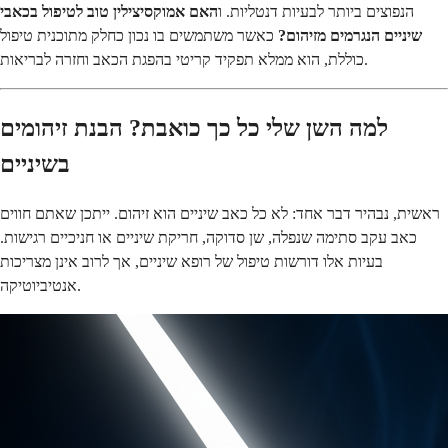
הנפוצים ביותר לבעיות דנטליות. ו
האם אמוקסיצילין טוב לטיפול בכאבי
שיניים הנגרמים מזיהום?
כאשר משתמשים בו נכון כחלק מתוכנית טיפול
כוללת, הוא ממלא תפקיד קריטי בהפגת הכאב וחזרה לבריאות.
למה השן שלי כל כך כואבת? הבנת זיהומים
בשיניים
ראשית, נבהיר דבר אחד: לא כל כאב שיניים הוא זיהום. ייתכן שאתם חווים
כאב עקב סתימה שנפלה, שן סדוקה, חריקת שיניים או חניכיים רגישות.
בעיות אלו דורשות טיפול של רופא שיניים, אך לרוב אינן מצריכות
אנטיביוטיקה.