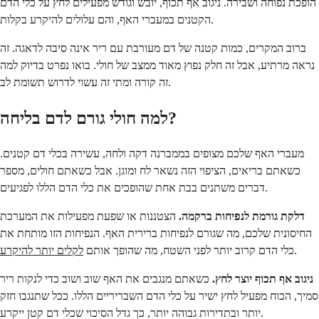
הופכת נפוחה ושבירה. ניגוב אף תכוף, יובש וגודש מפעילים לחץ על כלי הדם
הקטנים במעברי האף, והם עלולים להיקרע בקלות.
ברוב המקרים, כמות קטנה של דם מעורבת עם ריר אינה סיבה לדאגה. זה
נראה מרתיע, אבל זה חלק נפוץ מאוד ממצב של חולי. בואו נפרט בדיוק למה
זה קורה ומתי זה עשוי לדרוש תשומת לב.
למה חולי גורם לדם בליחה?
מעברי האף שלכם מצופים בממברנה דקה ולחה, עשירה בכלי דם קטנים.
כשאתם בריאים, הציפוי הזה נשאר לח ומוגן. אבל כשאתם חולים, מספר
דברים משתנים בבת אחת שהופכים את כלי הדם הללו לפגיעים.
דלקת גורמת לנפיחות ברקמה.
הצטננות או שפעת מפעילות את המערכת
החיסונית שלכם, מה שגורם לנפיחות ברירית האף. הנפיחות הזו מותחת את
.
כלי הדם קרוב יותר לפני השטח, מה שהופך אותם
לקלים יותר להיקרע
ניגוב אף תכוף יוצר לחץ.
כשאתם מנגבים את האף שוב ושוב כדי לנקות ריר
סמיך, הכוח מפעיל לחץ ישיר על כלי הדם השבריריים הללו. ככל שתנגבו חזק
יותר ובתדירות גבוהה יותר, כך גדל הסיכוי שכלי דם קטן ייקרע.