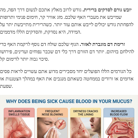
יובש גורם לסדקים ברירית.
גודש לרוב מאלץ אתכם לנשום דרך הפה, מה
שמייבש את מעברי האף שלכם. מזג אוויר קר, חימום פנימי ותרופות
להפחתת גודש יכולים לייבש אותם עוד יותר. כשהרירית מתייבשת יתר על
המידה, היא נסדקת, והסדקים הללו מדממים.
זרימת דם מוגברת לאזור.
הגוף שלכם שולח דם נוסף לרקמת האף כדי
להילחם בזיהום. יותר דם הזורם דרך כלי דם שכבר נפוחים ועדינים, פירושו
סיכוי גבוה יותר לדימום קל.
כל הגורמים הללו הפועלים יחד מסבירים מדוע אתם עשויים לראות פסים
אדומים או ורודים בממחטה כשאתם מנגבים את האף במהלך הצטננות או
שפעת.