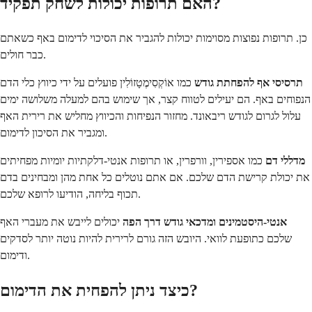
האם תרופות יכולות לשחק תפקיד?
כן. תרופות נפוצות מסוימות יכולות להגביר את הסיכוי לדימום באף כשאתם
כבר חולים.
תרסיסי אף להפחתת גודש
כמו אוֹקְסִימֶטָזוֹלִין פועלים על ידי כיווץ כלי הדם
הנפוחים באף. הם יעילים לטווח קצר, אך שימוש בהם למעלה משלושה ימים
עלול לגרום לגודש ריבאונד. מחזור הנפיחות והכיווץ מחליש את רירית האף
ומגביר את הסיכון לדימום.
מדללי דם
כמו אספירין, וורפרין, או תרופות אנטי-דלקתיות יומיות מפחיתים
את יכולת קרישת הדם שלכם. אם אתם נוטלים כל אחת מהן ומבחינים בדם
תכוף בליחה, הודיעו לרופא שלכם.
אנטי-היסטמינים ומדכאי גודש דרך הפה
יכולים לייבש את מעברי האף
שלכם כתופעת לוואי. היובש הזה גורם לרירית להיות נוטה יותר לסדקים
ודימום.
כיצד ניתן להפחית את הדימום?