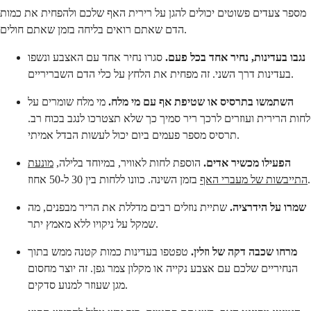
מספר צעדים פשוטים יכולים להגן על רירית האף שלכם ולהפחית את כמות
הדם שאתם רואים בליחה בזמן שאתם חולים.
נגבו בעדינות, נחיר אחד בכל פעם.
סגרו נחיר אחד עם האצבע ונשפו
בעדינות דרך השני. זה מפחית את הלחץ על כלי הדם השבריריים.
השתמשו בתרסיס או שטיפת אף עם מי מלח.
מי מלח שומרים על
לחות הרירית ועוזרים לרכך ריר סמיך כך שלא תצטרכו לנגב בכוח רב.
תרסיס מספר פעמים ביום יכול לעשות הבדל אמיתי.
הפעילו מכשיר אדים.
הוספת לחות לאוויר, במיוחד בלילה,
מונעת
בזמן השינה. כוונו ללחות בין 30 ל-50 אחוז.
התייבשות של מעברי האף
שמרו על הידרציה.
שתיית נוזלים רבים מדללת את הריר מבפנים, מה
שמקל על ניקויו ללא מאמץ יתר.
מרחו שכבה דקה של וזלין.
טפטפו בעדינות כמות קטנה ממש בתוך
הנחיריים שלכם עם אצבע נקייה או מקלון צמר גפן. זה יוצר מחסום
מגן שעוזר למנוע סדקים.