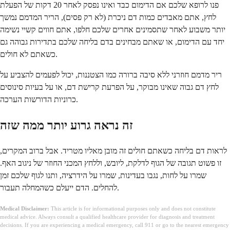
פנו לרופא שלכם אם הדימום כבד ואינו נפסק לאחר 20 דקות של הפעלת
לחץ, אתם מאבדים כמות דם ניכרת (לא רק פסים), הריר המדמם נמשך
יותר משבוע לאחר שתסמינים אחרים שלכם חלפו, אתם חווים קשיי נשימה
יחד עם הדימום, או שאתם מבחינים בדם בליחה שלכם בתדירות גבוהה גם
כשאתם לא חולים.
ריר מדמם חוזרני ללא סיבה ברורה כמו הצטננות, יכול לפעמים להצביע על
לחץ דם גבוה שאינו מבוקר, על הפרעת קרישת דם, או על בעיות סינוסים
כרוניות הדורשות הערכה.
זה נראה גרוע יותר ממה שזה
לראות דם בליחה כשאתם חולים זה מובן מאליו מטריד. אבל ברוב המקרים,
זו פשוט תגובה של הגוף לדלקת, ליובש, וללחץ המכני החוזר של ניגוב האף.
שמרו על לחות, נגבו בעדינות, שמרו על הידרציה, ותנו לגוף שלכם זמן
להחלים. הדם ייעלם כשהמחלה תעבור.
Medical Disclaimer:
This article is for informational purposes only and does not constitute
medical advice. Always consult a qualified healthcare provider for diagnosis and treatment
decisions. If you are experiencing a medical emergency, call 911 or go to the nearest emergency