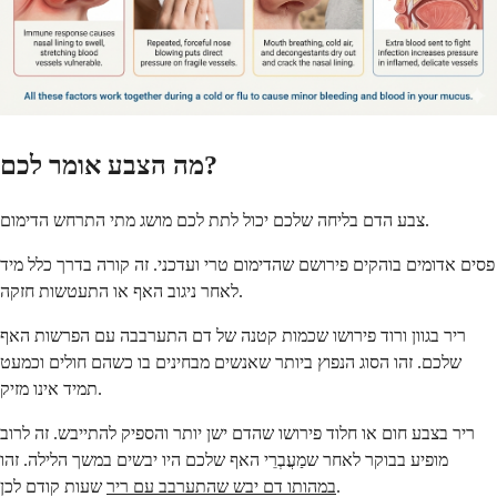
מה הצבע אומר לכם?
צבע הדם בליחה שלכם יכול לתת לכם מושג מתי התרחש הדימום.
פסים אדומים בוהקים פירושם שהדימום טרי ועדכני. זה קורה בדרך כלל מיד
לאחר ניגוב האף או התעטשות חזקה.
ריר בגוון ורוד פירושו שכמות קטנה של דם התערבבה עם הפרשות האף
שלכם. זהו הסוג הנפוץ ביותר שאנשים מבחינים בו כשהם חולים וכמעט
תמיד אינו מזיק.
ריר בצבע חום או חלוד פירושו שהדם ישן יותר והספיק להתייבש. זה לרוב
מופיע בבוקר לאחר שמַעֲבְרֵי האף שלכם היו יבשים במשך הלילה. זהו
שעות קודם לכן.
במהותו דם יבש שהתערבב עם ריר