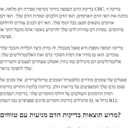
בדיקת הדם הנפוצה ביותר נקראת ספירת דם מלאה, או CBC. בדיקה זו
בוחנת את תאי הדם האדומים, תאי הדם הלבנים וטסיות הדם שלך. תאי דם
אדומים נושאים חמצן בכל הגוף שלך. תאי דם לבנים עוזרים להילחם
בזיהומים. טסיות דם עוזרות לדם שלך להיקרש כאשר אתה מקבל חתך או
פציעה.
בדיקה תכופה נוספת היא פאנל מטבולי. זה בודק כיצד הכליות והכבד שלך
עובדים. הוא גם מודד את רמות הסוכר בדם ואת האלקטרוליטים שלך.
אלקטרוליטים הם מינרלים כמו נתרן ואשלגן שעוזרים לעצבים והשרירים
שלך לתפקד כראוי.
פאנלים של שומנים מודדים כולסטרול ושומנים טריגליצרידים. אלו סוגים של
שומן בדם שלך המשפיעים על בריאות הלב. בדיקות בלוטת התריס בודקות
רמות הורמונים השולטים על חילוף החומרים שלך. בדיקות ויטמינים
ומינרלים בודקות חומרים מזינים ספציפיים כמו ויטמין D, ברזל או B12.
מדוע תוצאות בדיקות הדם מגיעות עם טווחים?