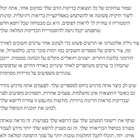
שמור עותקים של כל תוצאות בדיקות הדם שלך במקום אחד. אתה יכול
ליצור תיקייה פשוטה או להשתמש באפליקציית בריאות דיגיטלית. זמינות
היסטוריה זו עוזרת לך לראות דפוסים. היא גם מבטיחה שכל רופא חדש
שתפגוש יקבל גישה להיסטוריית הבדיקות המלאה שלך.
צור גיליון אלקטרוני או תרשים פשוט כדי לעקוב אחר ערכים חשובים לאורך
זמן. צור גרפים של מספרים חשובים כמו רמות סוכר בדם, כולסטרול, או
הורמוני בלוטת התריס. ייצוגים ויזואליים מקלים על הבחנה במגמות. ייתכן
שתבחין כי ערכים משתפרים לאחר שינויים באורח החיים או שדפוסים
עונתיים משפיעים על מדידות מסוימות.
שים לב כיצד אתה מרגיש ביחס למספרים שלך. לפעמים אתה מרגיש נהדר
גם כאשר התוצאות אינן מושלמות. פעמים אחרות, תסמינים מופיעים לפני
שבדיקות מראות חריגות ברורות. מודעות גוף-נפש זו עוזרת לרופא שלך
לכוונן את תוכנית הטיפול שלך.
שתף את רישומי המעקב שלך עם הרופא שלך בפגישות. זה מראה שאתה
מעורב בטיפול הבריאותי שלך. זה גם מעניק לרופא שלך יותר מידע לעבוד
איתו. יחד, תוכלו לקבל החלטות טובות יותר על סמך התמונה המלאה ולא