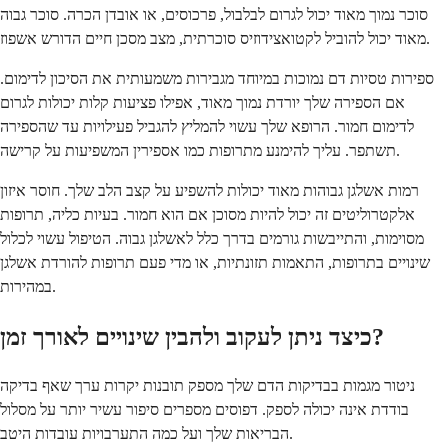
סוכר נמוך מאוד יכול לגרום לבלבול, פרכוסים, או אובדן הכרה. סוכר גבוה
מאוד יכול להוביל לקטואצידוזיס סוכרתית, מצב מסכן חיים הדורש אשפוז.
ספירות טסיות דם נמוכות במיוחד מגבירות משמעותית את הסיכון לדימום.
אם הספירה שלך יורדת נמוך מאוד, אפילו פציעות קלות יכולות לגרום
לדימום חמור. הרופא שלך עשוי להמליץ להגביל פעילויות עד שהספירה
תשתפר. עליך להימנע מתרופות כמו אספירין המשפיעות על קרישה.
רמות אשלגן גבוהות מאוד יכולות להשפיע על קצב הלב שלך. חוסר איזון
אלקטרוליטים זה יכול להיות מסוכן אם הוא חמור. בעיות כליה, תרופות
מסוימות, והתייבשות גורמים בדרך כלל לאשלגן גבוה. הטיפול עשוי לכלול
שינויים בתרופות, התאמות תזונתיות, או מדי פעם תרופות להורדת אשלגן
במהירות.
כיצד ניתן לעקוב ולהבין שינויים לאורך זמן?
ניטור מגמות בבדיקות הדם שלך מספק תובנות יקרות ערך שאף בדיקה
בודדת אינה יכולה לספק. דפוסים מספרים סיפור עשיר יותר על מסלול
הבריאות שלך ועל כמה התערבויות עובדות היטב.