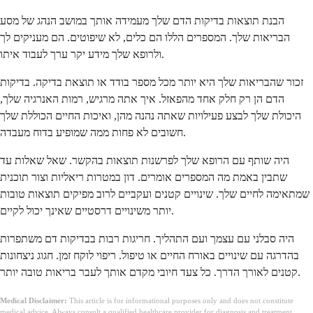
הבנת תוצאות בדיקות הדם שלך מעמידה אותך במושב הנהג של מסע
הבריאות שלך. המספרים הללו הם כלים, לא שיפוטים. הם מעניקים לך
ולרופא שלך מידע יקר ערך לעבוד איתו.
זכור שהבריאות שלך היא יותר מכל מספר בודד או תוצאת בדיקה. בדיקות
הדם הן רק חלק אחד מהפאזל. איך אתה מרגיש, רמות האנרגיה שלך,
היכולת שלך לבצע פעילויות שאתה נהנה מהן, ואיכות החיים הכוללת שלך
חשובים לא פחות ממה שמופיע בדוח מעבדה.
היה שותף עם הרופא שלך לפרשנות תוצאות בהקשר. שאל שאלות עד
שתבין באמת מה המספרים אומרים. דון במטרות ריאליות וצור תוכנית
שמתאימה לחיים שלך. שינויים קטנים ועקביים לרוב מפיקים תוצאות טובות
יותר משינויים דרסטיים שאינך יכול לקיים.
היה סבלני עם עצמך ועם התהליך. חריגות רבות בבדיקות דם משתפרות
בהדרגה עם שינויים באורח החיים או טיפול. ריפוי לוקח זמן. חגוג ניצחונות
קטנים לאורך הדרך. כל צעד חיובי מקדם אותך לעבר בריאות טובה יותר.
Medical Disclaimer:
This article is for informational purposes only and does not constitute
medical advice. Always consult a qualified healthcare provider for diagnosis and treatment