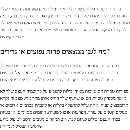
בדיקות תפקוד כליה עשויות להראות יכולת סינון מופחתת. הכליות שלך
מסירות פסולת מהדם שלך. התייבשות כרונית, סוכרת, לחץ דם גבוה, וכמה
תרופות יכולות להעמיס על תפקוד הכליה לאורך זמן. זיהוי מוקדם מאפשר לך
להגן על תפקוד הכליה הנותר באמצעות שינויים באורח חיים וניהול נכון של
מצבים קיימים.
מה לגבי ממצאים פחות נפוצים או נדירים?
בעוד שרוב התוצאות החריגות משקפות מצבים נפוצים וניתנים לטיפול,
בדיקות דם חושפות לעיתים בעיות נדירות יותר. ממצאים אלו דורשים
הערכה מיוחדת יותר אך עדיין ניתנים לניהול עם טיפול רפואי הולם.
ספירות טסיות דם נמוכות מאוד יכולות להצביע על כך שמוח העצם שלך לא
מייצר מספיק טסיות דם או שהגוף שלך הורס אותן מהר מדי. מצב זה נקרא
תרומבוציטופניה. אתה עלול להתעלף בקלות או להבחין בכתמים אדומים או
סגולים קטנים על עורך. הפרעות אוטואימוניות, זיהומים מסוימים, או בעיות
במוח העצם יכולים לגרום לכך. רוב המקרים מגיבים היטב לטיפול ברגע
שהסיבה הבסיסית מזוהה.