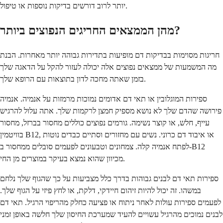
יותר לרוב דורשים בדיקות נוספות או טיפול.
מהן הממצאים החריגים הנפוצים ביותר?
חריגות מסוימות בבדיקות דם מופיעות בתדירות גבוהה יותר מאחרות. הבנת
מה המשמעות של ממצאים נפוצים אלה יכולה לעזור להקל על הדאגה שלך
בזמן שאתה מחכה לדון בתוצאות עם הרופא שלך.
ספירות המוגלובין או תאי דם אדומים נמוכות מרמזות על אנמיה. אנמיה
פירושה שהדם שלך לא נושא מספיק חמצן לרקמות שלך. אתה עלול להרגיש
עייף, חלש, או קוצר נשימה. גורמים נפוצים כוללים מחסור בברזל, מחסור
בוויטמין B12, או איבוד דם כרוני. נשים עם מחזורים וסתיים כבדים נוטות
לפתח אנמיה קלה. צמחונים וטבעונים לפעמים סובלים ממחסור ב-B12
מכיוון שהוא נמצא בעיקר במוצרים מן החי.
ספירות תאי דם לבנים גבוהות בדרך כלל מצביעות על כך שהגוף שלך נלחם
במשהו. זה יכול להיות זיהום חיידקי, דלקת, או לחץ פיזי על הגוף שלך.
לפעמים ספירות עולות לאחר ניתוח או פציעה כחלק מהריפוי הרגיל. תאי דם
לבנים נמוכים מהרגיל עשויים להעיד שמערכת החיסון שלך חלשה באופן זמני