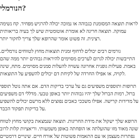
הנורמלי?
לראות תוצאה המסומנת כגבוהה או נמוכה יכולה להרגיש מפחיד. קח נשימה
עמוקה. תוצאה חריגה לא אומרת אוטומטית שיש לך בעיה בריאותית
רצינית. זה פשוט אומר שהרופא שלך צריך לחקור יותר.
גורמים רבים יכולים לדחוף זמנית תוצאות מחוץ לטווחים נורמליים.
התייבשות יכולה לגרום לערכים מסוימים להיראות גבוהים יותר ממה שהם
באמת. פעילות גופנית אחרונה עשויה להעלות סמנים מסוימים. מתח, שינה
לקויה, או אפילו החרדה של לקיחת דם יכולים להשפיע על התוצאות.
תרופות ותוספים משפיעים גם על ערכי בדיקות הדם. אם אתה נוטל תוספי
ברזל, רמות הברזל שלך יהיו גבוהות יותר באופן טבעי. מדללי דם משפיעים
על מדידות קרישה. אפילו משככי כאבים נפוצים ללא מרשם יכולים להשפיע
על בדיקות תפקוד הכבד.
הרופא שלך ישקול את מידת החריגות. תוצאה שנמצאת בקושי מחוץ לטווח
שונה מאוד מזו שהועלתה או הופחתה באופן משמעותי. וריאציות קלות לרוב
נפתרות מעצמן או עם התאמות פשוטות של אורח חיים. שינויים דרמטיים