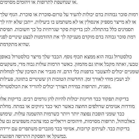
או שנחשפת לתרופות או זיהומים מסוימים.
רמות סוכר גבוהות בדם יכולות להעיד על טרום-סוכרת או סוכרת. הגוף שלך
או לא מייצר מספיק אינסולין או לא משתמש בו ביעילות. ייתכן שלא יהיו לך
תסמינים כלל בהתחלה. לכן בדיקות סקר שגרתיות כל כך חשובות. תפיסת
רמת סוכר גבוהה בדם מוקדם מעניקה לך את ההזדמנות לבצע שינויים לפני
שהיא מתקדמת.
כולסטרול גבוה הוא ממצא תכוף נוסף. הכבד שלך מייצר כולסטרול באופן
טבעי, ואתה מקבל אותו גם מהמזון. כאשר הרמות עולות גבוה מדי, משקעים
שומניים יכולים להצטבר בדפנות כלי הדם. זה מגביר את הסיכון שלך למחלות
לב ושבץ מוחי לאורך זמן. החדשות הטובות הן ששינויים בתזונה, פעילות
גופנית, ותרופות במידת הצורך יכולים להוריד את הכולסטרול.
בדיקות תפקוד כבד חריגות יכולות להיות להן גורמים רבים. בדיקות אלו
מודדות אנזימים שדולפים החוצה כאשר תאי כבד ניזוקים או במתח. מחלת
כבד שומני הופכת נפוצה יותר ויותר כשרמות ההשמנה עולות. שימוש
באלכוהול, תרופות מסוימות, וזיהומים ויראליים כמו צהבת משפיעים גם על
בדיקות כבד. לעיתים קרובות, אנזימי כבד מוגברים משתפרים עם ירידה
במשקל או הפסקת התרופה הפוגעת.