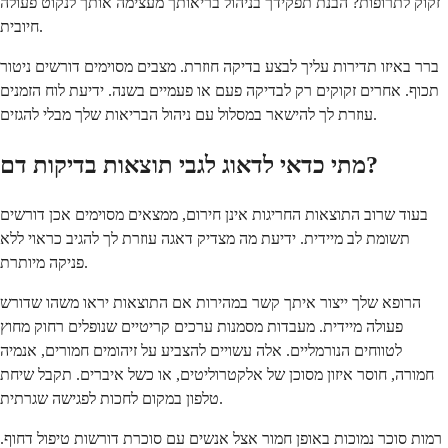
זקוק לתרופות? הבנת תפקידך בניהול בריאותך מעצימה אותך לנקוט פעולה
חיובית.
ברר באיזו תדירות עליך לבצע בדיקה חוזרת. מצבים מסוימים דורשים ניטור
תכוף. אחרים זקוקים רק לבדיקה פעם או פעמיים בשנה. ידיעת לוח הזמנים
עוזרת לך להישאר במסלול עם ניהול הבריאות שלך מבלי להגזים.
מתי כדאי לדאוג לגבי תוצאות בדיקות דם?
בעוד שרוב התוצאות החריגות אינן חירום, ממצאים מסוימים אכן דורשים
תשומת לב מיידית. ידיעת מה מצדיק דאגה עוזרת לך להגיב כראוי ללא
פניקה מיותרת.
הרופא שלך ייצור איתך קשר במהירות אם התוצאות יראו משהו שדורש
פעולה מיידית. מעבדות מסמנות ערכים קריטיים שנופלים רחוק מחוץ
לטווחים הנורמליים. אלה עשויים להצביע על זיהומים חמורים, אנמיה
חמורה, חוסר איזון מסוכן של אלקטרוליטים, או כשל איברים. תקבל שיחת
טלפון במקום לחכות לפגישה שגרתית.
רמות סוכר נמוכות באופן חמור אצל אנשים עם סוכרת דורשות טיפול דחוף.