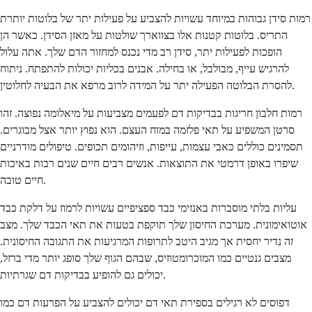
רמות סידן גבוהות במיוחד עשויות להצביע על פעילות יתר של בלוטות יותרת
התריס. בלוטות קטנות אלו בצווארך שולטות על מאזן הסידן. כאשר הן
הופכות לפעילות יתר, סידן רב מדי נכנס למחזור הדם שלך. אתה עלול
להרגיש עייף, מבולבל, או בחילה. אבנים בכליות יכולות להתפתח. ניתוח
להסרת הבלוטה הפעילה יתר על המידה לרוב מרפא את הבעיה לחלוטין.
רמות חלבון חריגות בבדיקות דם לפעמים מצביעות על מיאלומה נפוצה. זהו
סרטן המשפיע על תאי פלזמה במוח העצם. הוא נפוץ יותר אצל מבוגרים.
תסמינים כוללים כאבי עצמות, עייפות, וזיהומים תכופים. טיפולים מודרניים
שיפרו באופן דרמטי את התוצאות. אנשים רבים חיים שנים רבות באיכות
חיים טובה.
עליות בלתי מוסברות באנזימי כבד ספציפיים עשויות לרמוז על דלקת כבד
אוטואימונית. מערכת החיסון שלך תוקפת בטעות את תאי הכבד שלך. מצב
זה נדיר יחסית אך מגיב היטב לתרופות המרגיעות את התגובה החיסונית.
מצבים גנטיים כמו המוכרומטוזיס, שבהם הגוף שלך סופג יותר מדי ברזל,
יכולים גם להופיע בבדיקות דם שגרתיות.
דפוסים לא רגילים בספירת תאי דם יכולים להצביע על הפרעות דם כמו