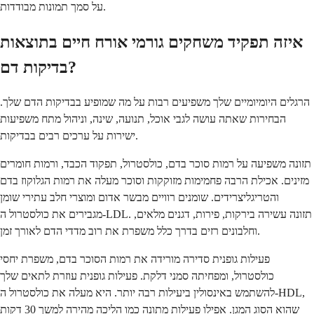
על סמך תמונות מבודדות.
איזה תפקיד משחקים גורמי אורח חיים בתוצאות
בדיקות דם?
הרגלים היומיומיים שלך משפיעים רבות על מה שמופיע בבדיקות הדם שלך.
הבחירות שאתה עושה לגבי אוכל, תנועה, שינה, וניהול מתח משפיעות
ישירות על ערכים רבים בבדיקות.
תזונה משפיעה על רמות סוכר בדם, כולסטרול, תפקוד הכבד, ורמות חומרים
מזינים. אכילת הרבה פחמימות מזוקקות וסוכר מעלה את רמות הגלוקוז בדם
והטריגליצרידים. שומנים רוויים מבשר אדום ומוצרי חלב עתירי שומן
מגבירים את כולסטרול ה-LDL. תזונה עשירה בירקות, פירות, דגנים מלאים,
וחלבונים רזים בדרך כלל משפרת את רוב מדדי הדם לאורך זמן.
פעילות גופנית סדירה מורידה את רמות הסוכר בדם, משפרת יחסי
כולסטרול, ומפחיתה סמני דלקת. פעילות גופנית עוזרת לתאים שלך
להשתמש באינסולין ביעילות רבה יותר. היא מעלה את כולסטרול ה-HDL,
שהוא הסוג המגן. אפילו פעילות מתונה כמו הליכה מהירה למשך 30 דקות