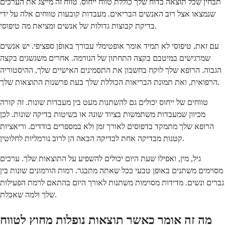
תבחין שכל תוצאה בדוח שלך כוללת טווח ייחוס. טווח זה מייצג את הערכים
שנמצאו אצל רוב האנשים הבריאים. מעבדות קובעות טווחים אלה על ידי
בדיקת קבוצות גדולות של אנשים ומציאת מה טיפוסי.
עם זאת, טיפוסי לא תמיד אומר אופטימלי עבורך באופן ספציפי. יש אנשים
שמרגישים במיטבם בקצה התחתון של הנורמה. אחרים משגשגים בקצה
הגבוה. הרופא שלך לוקח בחשבון את התסמינים האישיים שלך, ההיסטוריה
הרפואית, ואת תמונת הבריאות הכוללת שלך בעת פרשנות התוצאות שלך.
טווחים של ייחוס יכולים גם להשתנות מעט בין מעבדות שונות. זה קורה
מכיוון שמעבדות משתמשות בציוד שונה או בשיטות בדיקה שונות. לכן
הרופא שלך מתמקד בדפוסים לאורך זמן ולא במספרים בודדים. וריאציות
קטנות מבדיקה אחת לבדיקה הבאה הן לרוב נורמליות לחלוטין.
גיל, מין, ואפילו שעת היום יכולים להשפיע על התוצאות שלך. ערכים
מסוימים משתנים באופן טבעי ככל שאתה מתבגר. רמות הורמונים שונות בין
גברים ונשים. מדידות מסוימות משתנות לאורך היום בהתאם לרמת הפעילות
שלך ולמה שאכלת.
מה זה אומר כאשר תוצאות נופלות מחוץ לטווח