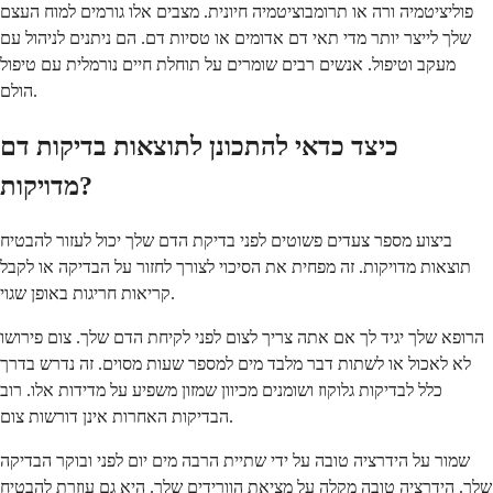
פוליציטמיה ורה או תרומבוציטמיה חיונית. מצבים אלו גורמים למוח העצם
שלך לייצר יותר מדי תאי דם אדומים או טסיות דם. הם ניתנים לניהול עם
מעקב וטיפול. אנשים רבים שומרים על תוחלת חיים נורמלית עם טיפול
הולם.
כיצד כדאי להתכונן לתוצאות בדיקות דם
מדויקות?
ביצוע מספר צעדים פשוטים לפני בדיקת הדם שלך יכול לעזור להבטיח
תוצאות מדויקות. זה מפחית את הסיכוי לצורך לחזור על הבדיקה או לקבל
קריאות חריגות באופן שגוי.
הרופא שלך יגיד לך אם אתה צריך לצום לפני לקיחת הדם שלך. צום פירושו
לא לאכול או לשתות דבר מלבד מים למספר שעות מסוים. זה נדרש בדרך
כלל לבדיקות גלוקוז ושומנים מכיוון שמזון משפיע על מדידות אלו. רוב
הבדיקות האחרות אינן דורשות צום.
שמור על הידרציה טובה על ידי שתיית הרבה מים יום לפני ובוקר הבדיקה
שלך. הידרציה טובה מקלה על מציאת הוורידים שלך. היא גם עוזרת להבטיח