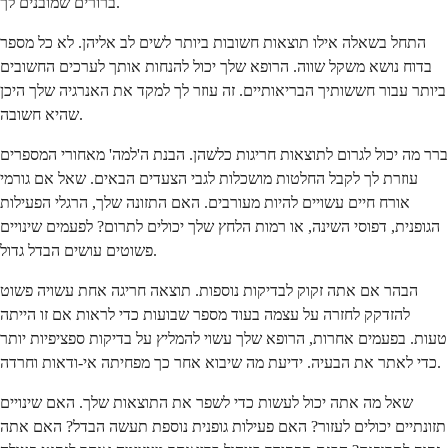
ברורים שמובנים לך.
התחל בשאלה אילו תוצאות חשובות ביותר לשים לב אליהן. לא כל מספר
בדוח נושא משקל שווה. הרופא שלך יכול להנחות אותך לערכים החשובים
ביותר עבור חששותיך הבריאותיים. זה עוזר לך למקד את האנרגיה שלך היכן
שהיא חשובה.
ברר מה יכול לגרום לתוצאות חריגות כלשהן. הבנת ה'למה' מאחורי המספרים
עוזרת לך לקבל החלטות מושכלות לגבי הצעדים הבאים. שאל אם גורמי
אורח חיים עשויים להיות מעורבים. האם התזונה שלך, הרגלי הפעילות
הגופנית, דפוסי השינה, או רמות הלחץ שלך יכולים לתרום? לפעמים שינויים
פשוטים עושים הבדל גדול.
הבהר אם אתה זקוק לבדיקות נוספות. תוצאה חריגה אחת עשויה פשוט
להזדקק לחזרה על עצמה בעוד מספר שבועות כדי לראות אם זו הייתה
טעות. בפעמים אחרות, הרופא שלך עשוי להמליץ על בדיקות ספציפיות יותר
כדי לאתר את הבעיה. ידיעת מה שיבוא אחר כך מפחיתה אי-ודאות וחרדה.
שאל מה אתה יכול לעשות כדי לשפר את התוצאות שלך. האם שינויים
תזונתיים יכולים לעזור? האם פעילות גופנית נוספת תעשה הבדל? האם אתה