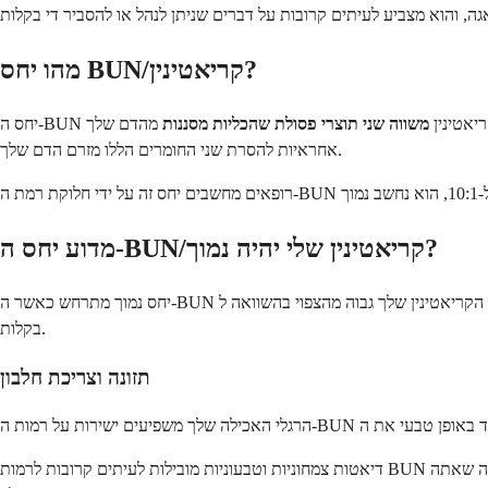
מהו יחס BUN/קריאטינין?
-BUN לקריאטינין
משווה שני תוצרי פסולת שהכליות מסננות
מהדם שלך. BUN מייצג חנקן שתנן בדם (blood urea nitrogen), הנוצר כאשר גופך מפרק חלבון. קריאטינין נובע מהתפרקות תקינה של רקמת שריר. הכליות שלך
אחראיות להסרת שני החומרים הללו מזרם הדם שלך.
מדוע יחס ה-BUN/קריאטינין שלי יהיה נמוך?
יחס נמוך מתרחש כאשר ה-BUN שלך נמוך מהצפוי בהשוואה לקריאטינין שלך, או כאשר הקריאטינין שלך גבוה מהצפוי בהשוואה ל-BUN שלך. מספר גורמים יומיומיים יכולים לגרום לשינוי זה, ורבים מהם זמניים או ניתנים לטיפול
בקלות.
תזונה וצריכת חלבון
דיאטות צמחוניות וטבעוניות מובילות לעיתים קרובות לרמות BUN נמוכות יותר מכיוון שחלבונים צמחיים מתפרקים באופן שונה מחלבונים מן החי. זה נורמלי לחלוטין ואינו סימן לשום דבר לא תקין. גופך פשוט משקף את מה שאתה