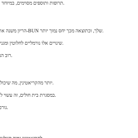
תרופות ותוספים מסוימים, במיוחד תוספי קריאטין המשמשים ספורטאים, יכולים להעלות את רמות הקריאטינין. אם אתה נוטל אותם, כדאי להזכיר זאת לרופא שלך בעת פרשנות התוצאות.
הריון משנה את גופך בדרכים יוצאות דופן, כולל כיצד הכליות שלך פועלות. במהלך ההריון, נפח הדם שלך עולה באופן משמעותי. אפקט דילול זה יכול להוריד את רמות ה-BUN שלך, וכתוצאה מכך יחס נמוך יותר.
הכליות שלך גם מסננות דם ביעילות רבה יותר במהלך ההריון. קצב סינון מוגבר זה יכול להפחית עוד יותר את ריכוזי ה-BUN. שינויים אלו נורמליים לחלוטין ומגנים עליך ועל תינוקך המתפתח.
רוב הנשים ההרות יראו שינויים בבדיקות תפקוד הכליות שלהן. ספק שירותי הבריאות שלך יודע לצפות לשינויים אלו ויפרש את התוצאות שלך בהקשר של הריון.
שתיית כמויות גדולות של מים או קבלת נוזלים תוך-ורידיים יכולה לדלל את הדם שלך. דילול זה מוריד את ריכוז ה-BUN יותר מהקריאטינין, מה שיכול להוריד את היחס שלך באופן זמני.
אם שתית הרבה מים לפני בדיקת הדם שלך, או אם אתה מקבל נוזלים IV במסגרת בית חולים, זה עשוי להסביר את התוצאה. זהו אפקט מכני ולא שינוי אמיתי בתפקוד הכליות או הכבד.
גורם זה בדרך כלל זמני ופותר את עצמו לאחר שמצב ההידרציה שלך חוזר לנורמה. הרופא שלך עשוי להציע לחזור על הבדיקה אם הידרציה יתר נראית סבירה.