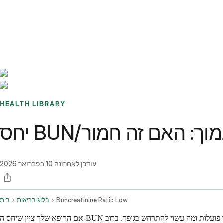
Benchmarks
Stories
FAQ
Sign up / Log in
HEALTH LIBRARY
עודכן לאחרונה
10 בפברואר 2026
Buncreatinine Ratio Low
בלוג בריאות
בית
אם הרופא שלך ציין שיחס ה-BUN לקריאטינין שלך יצא נמוך, ייתכן שאתה תוהה מה זה אומר למעשה לבריאות שלך. יחס בדיקת דם זה עוזר לצוות הרפואי שלך להבין עד כמה הכליות שלך פועלות ומה עשוי להתרחש בגופך. ברוב