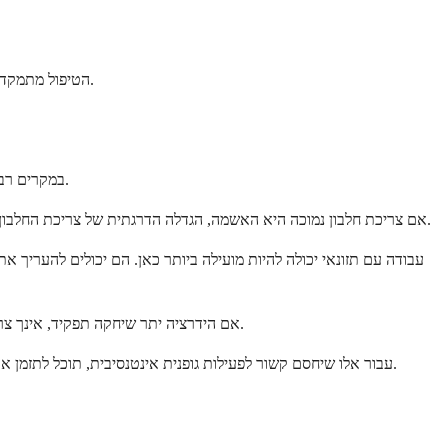
הטיפול מתמקד בטיפול בגורם הבסיסי ולא ביחס עצמו. היחס הוא נקודת ציון, לא מחלה. ברגע שאתה והרופא שלך מבינים מה גורם לו, אתה יכול לנקוט בפעולה מתאימה.
במקרים רבים, כן, שינויים פשוטים באורח החיים יכולים לעזור לנרמל את היחס שלך. השינויים הנכונים תלויים לחלוטין במה שגורם לתוצאה הנמוכה שלך מלכתחילה.
אם צריכת חלבון נמוכה היא האשמה, הגדלה הדרגתית של צריכת החלבון שלך יכולה לעזור. אינך צריך לבצע שינויים דרסטיים. הוספת כמויות מתונות של חלבון רזה, שעועית, אגוזים, או מוצרי חלב יכולה לעשות הבדל לאורך זמן.
עבודה עם תזונאי יכולה להיות מועילה ביותר כאן. הם יכולים להעריך א
אם הידרציה יתר שיחקה תפקיד, אינך צריך להגביל מים באופן דרסטי. פשוט הימנע משתיית כמויות מופרזות ממש לפני בדיקות דם. שמירה על הידרציה תקינה תמיד הכי טובה לבריאותך הכללית.
עבור אלו שיחסם קשור לפעילות גופנית אינטנסיבית, תוכל לתזמן את בדיקות הדם שלך לימי מנוחה. אינך צריך להפסיק להתאמן, וזה חשוב לבריאותך. פשוט היה מודע לכך שאימונים כבדים משפיעים זמנית על סמנים אלה.