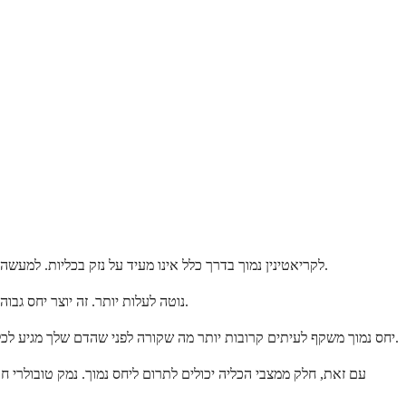
זה לעיתים קרובות הדאגה הראשונה של אנשים, והנה האמת המרגיעה: יחס BUN לקריאטינין נמוך בדרך כלל אינו מעיד על נזק בכליות. למעשה, הוא מצביע לעיתים קרובות יותר הרחק מבעיות בכליות מאשר אליהן.
כאשר הכליות פגועות, היחס עולה בדרך כלל במקום לרדת. מחלת כליות בדרך כלל גורמת לעלייה גם ב-BUN וגם בקריאטינין, אך ה-BUN נוטה לעלות יותר. זה יוצר יחס גבוה, לא יחס נמוך.
יחס נמוך משקף לעיתים קרובות יותר מה שקורה לפני שהדם שלך מגיע לכליות שלך או כיצד השרירים והכבד שלך מתפקדים. הכליות שלך עשויות להיות בסדר גמור. הן פשוט מסננות דם בעל ריכוזים שונים של תוצרי פסולת אלה.
עם זאת, חלק ממצבי הכליה יכולים לתרום ליחס נמוך. נמק טובולרי ח