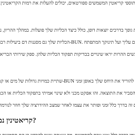
אילו תסמינים עשויים להופיע לי עם יחס BUN/קריאטינין נמוך?