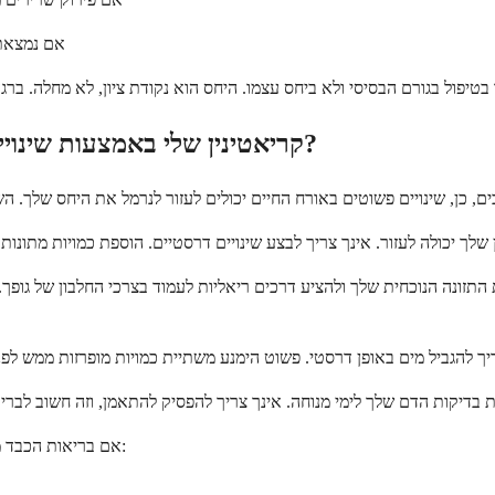
• אם נמצא
האם ניתן לשפר את יחס ה-BUN/קריאטינין שלי באמצעות שינויים באורח החיים?
ת התזונה הנוכחית שלך ולהציע דרכים ריאליות לעמוד בצרכי החלבון של גופ
אם בריאות הכבד מעורבת, שינויים באורח החיים הופכים משמעותיים יותר. אלה עשויים לכלול: