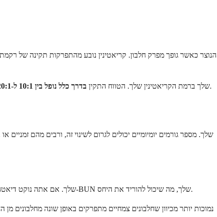
אם כי זה יכול להשתנות מעט בהתאם למעבדה. כאשר היחס יורד מתחת ל-10:1, הוא נחשב נמוך.
רופאים מחשבים יחס זה על ידי חלוקת רמת ה-BUN שלך ברמת הקריאטינין שלך. הטווח התקין
בדרך כלל נופל בין 10:1 ל-20:1,
הרגלי האכילה שלך משפיעים ישירות על רמות ה-BUN שלך. אם אתה נוקט דיאטה דלת חלבון, בין אם מתוך בחירה או נסיבות, גופך מייצר פחות שתנן. זה מוריד באופן טבעי את ה-BUN שלך, מה שיכול להוריד את היחס.