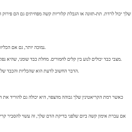
הכבד שלך ממלא תפקיד חיוני ביצירת שתנן מפירוק חלבונים. כאשר תפקוד הכבד יורד, גם ייצור השתנן יורד. זה מוביל לרמת BUN נמוכה יותר, גם אם הכליות שלך פועלות כשורה.
מצבי כבד יכולים לנוע בין קלים לחמורים. מחלת כבד שומני, שהיא נפוצה יותר ויותר, עשויה לתרום ליחס נמוך במקצת. דלקת כבד, שחמת, או מחלות כבד כרוניות אחרות יכולות להשפיע באופן משמעותי יותר על ייצור השתנן.
הדבר החשוב לדעת הוא שהכליות והכבד שלך עובדים כצוות. לפעמים יחס נמוך מצביע על בריאות הכבד ולא על בריאות הכליות. הרופא שלך יבחן בדיקות תפקוד כבד נוספות כדי לקבל תמונה מלאה.
כאשר רמת הקריאטינין שלך גבוהה מהצפוי, היא יכולה גם להוריד את הי
אם עברת אימון קשה ביום שלפני בדיקת הדם שלך, זה עשוי להסביר קריא