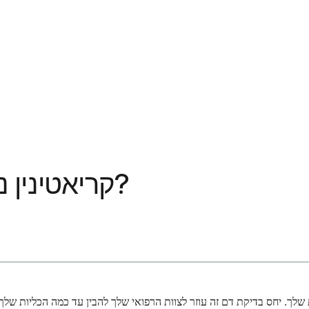
יחס BUN/קריאטינין נמוך: האם זה חמור?