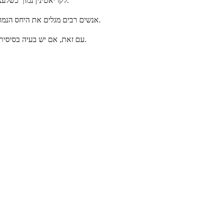
הנה משהו מרגיע לדעת מראש: יחס BUN לקריאטינין נמוך כשלעצמו בדרך כלל אינו גורם לתסמינים. מה שאתה עשוי להבחין בו הם תסמינים הקשורים לגורם הבסיסי, אם קיים.
אנשים רבים מגלים את היחס הנמוך שלהם באמצעות בדיקות דם שגרתיות ומרגישים בסדר גמור. זה למעשה די נפוץ. היחס הוא רמז לרופא שלך, לא בהכרח בעיה שגורמת לך להרגיש חולה.
עם זאת, אם יש בעיה בסיסית המשפיעה על הכבד, השרירים או התזונה הכללית שלך, ייתכן שתחווה כמה סימנים. בואו נבחן מהם עשויים להיות, מאורגנים לפי מערכת הגוף המעורבת.