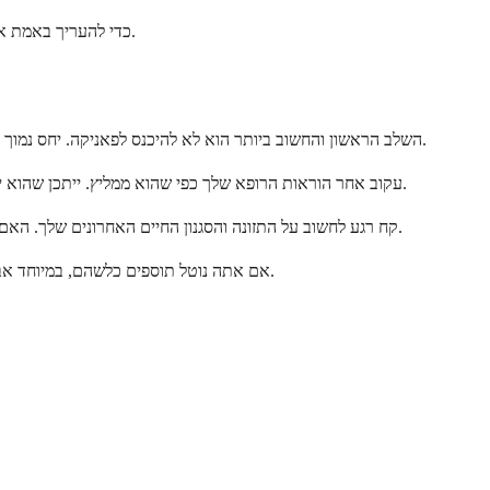
הרופא שלך יבחן את תפקוד הכליות המלא שלך, כולל קצב הסינון הגלומרולרי שלך או GFR, כדי להעריך באמת את בריאות הכליות. היחס הוא רק פיסת מידע אחת מני רבות.
השלב הראשון והחשוב ביותר הוא לא להיכנס לפאניקה. יחס נמוך בודד, במיוחד אם אתה מרגיש טוב, לעיתים רחוקות מעיד על משהו דחוף. אנשים בריאים רבים בעלי יחסים נמוכים בשלב מסוים ללא השלכות מתמשכות.
עקוב אחר הוראות הרופא שלך כפי שהוא ממליץ. ייתכן שהוא ירצה לחזור על הבדיקה, במיוחד אם היית מיובש או התאמנת לאחרונה. לפעמים המתנה של כמה שבועות ובדיקה חוזרת מספקת מידע שימושי הרבה יותר.
קח רגע לחשוב על התזונה והסגנון החיים האחרונים שלך. האם אכלת פחות חלבון מהרגיל? האם עברת לתזונה צמחית? האם שתית יותר מים? תובנות אלה עוזרות לרופא שלך לפרש את התוצאות שלך בצורה מדויקת.
אם אתה נוטל תוספים כלשהם, במיוחד אבקות חלבון או קריאטינין, ציין זאת בפני ספק שירותי הבריאות שלך. אלה יכולים להשפיע על תוצאות הבדיקה שלך בדרכים שאינן מזיקות אך חשוב להבין.