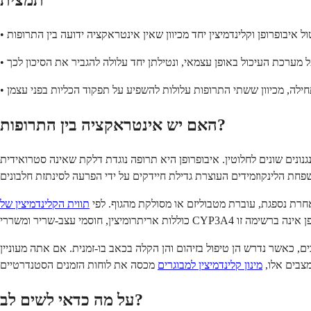
תמצית
האם יש אינטראקציה בין התרופות?
פן היא תרופה נוגדת דלקת שאינה סטרואידית (NSAID) המפחיתה כאב, דלקת וחום על ידי חסימת פרוסטגלנדינים.
חרת נספגת, עוברת מטבוליזם או מסולקת מהגוף. לפי
כים, כאשר נדרש הן טיפול בזיהום והן הקלה בכאב בו-זמנית. אם אתה מעוניין
מצבים אלו,
מינון קלינדמיצין למבוגרים
על מה כדאי לשים לב?