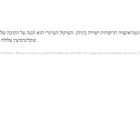
אינטראקציה תרופתית ישירה ביניהן. השיקול העיקרי הוא הגנה על הקיבה שלך
שקלינדמיצין עלולה לגרום בפני עצמה. אם יש לך בעיות כליות, בדוק עם הרופא שלך לפני שילובן.
ical advice. Always consult a qualified healthcare provider for diagnosis and treatment decisions