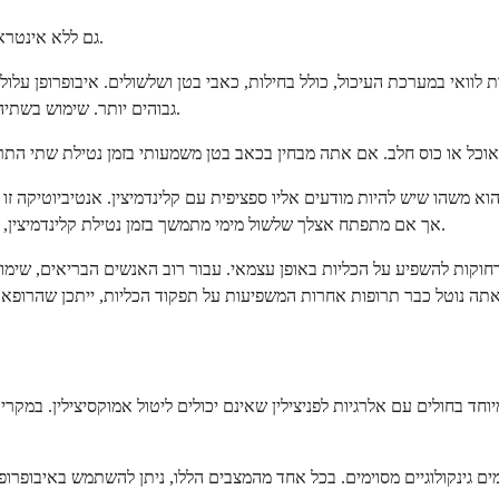
גם ללא אינטראקציה ישירה, ישנם מספר שיקולים מעשיים בעת שימוש בשתי התרופות יחד.
ת לוואי במערכת העיכול, כולל בחילות, כאבי בטן ושלשולים. איבופרופן עלו
גבוהים יותר. שימוש בשתיהן יחד עלול להפוך אי נוחות בבטן לסבירה יותר מאשר נטילת אחת מהן בלבד.
ם אוכל או כוס חלב. אם אתה מבחין בכאב בטן משמעותי בזמן נטילת שתי התר
ל-C. difficile, אך אם מתפתח אצלך שלשול מימי מתמשך בזמן נטילת קלינדמיצין, פנה לרופאך מייד ללא קשר אם אתה משתמש גם באיבופרופן.
ם רחוקות להשפיע על הכליות באופן עצמאי. עבור רוב האנשים הבריאים, שימו
מיוחד בחולים עם אלרגיות לפניצילין שאינם יכולים ליטול אמוקסיצילין. במק
יהומים גינקולוגיים מסוימים. בכל אחד מהמצבים הללו, ניתן להשתמש באיבופר