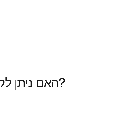
האם ניתן לקחת איבופרופן עם קלינדמיצין?