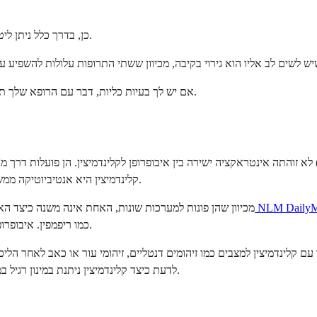
• כן, בדרך כלל ניתן ליטול איבופרופן וקלינדמיצין יחד מכיוון שאין אינטראקציה ידועה בין התרופות.
• אם יש לך בעיות כליות, דבר עם הרופא שלך תחילה, מכיוון ששתי התרופות עלולות להשפיע על תפקוד הכליות בפני עצמן.
לא זוהתה אינטראקציה ישירה בין איבופרופן לקלינדמיצין. הן פועלות דרך מנגנונים שונים לחלוטין. איבופרו
קלינדמיצין היא אנטיביוטיקה ממשפחת הלינקוזמידים העוצרת גדילת חיידקים על ידי הפרעה לסינתזת חלבונים.
קלינדמיצין של NLM DailyMed
מכיוון שהן פונות למערכות שונות, האחת אינה משנה כיצד הא
כוללות אריתרומיצין, חוסמי עצב-שריר ומשררי CYP3A4 כמו ריפמפין. איבופרופן אינה ברשימה זו.
 עם קלינדמיצין למצבים כמו זיהומים דנטליים, זיהומי עור או כאב לאחר הלי
מכסה את לוחות הזמנים הסטנדרטיים.
לדעת כיצד קלינדמיצין ניתנת במינון רגיל ב