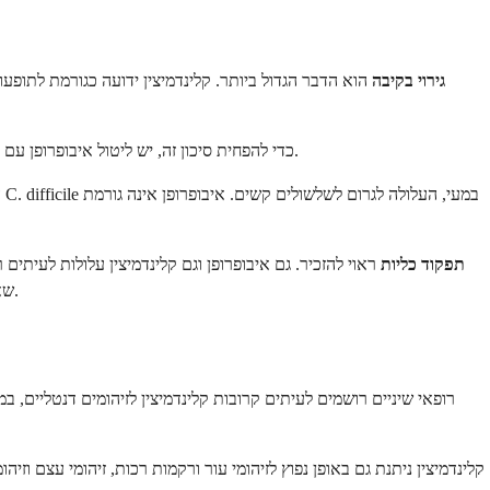
גירוי בקיבה
הוא הדבר הגדול ביותר. קלינדמיצין ידועה כגורמת לתופעו
מכיל טיפים מעשיים שיכולים לעזור.
כדי להפחית סיכון זה, יש ליטול איבופרופן ע
תפקוד כליות
ראוי להזכיר. גם איבופרופן וגם קלינדמיצין עלולות לעיתי
שאתה נוטל כבר תרופות אחרות המשפיעות על תפקוד הכליות, ייתכן שהרופא שלך ירצה לעקוב אחר הבדיקות שלך או להציע אצטמינופן כמקל כאב חלופי.
רופאי שיניים רושמים לעיתים קרובות קלינדמיצין לזיהומים דנטליים, ב
קלינדמיצין ניתנת גם באופן נפוץ לזיהומי עור ורקמות רכות, זיהומי עצם וז