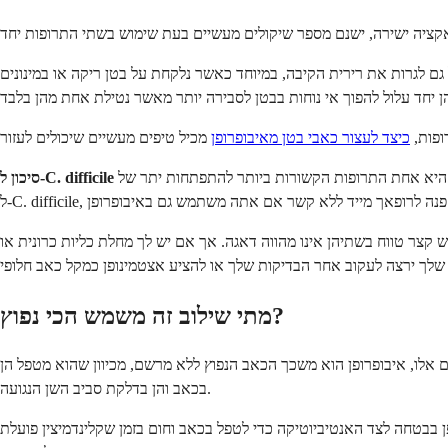
ל גם לגרות את רירית הקיבה, במיוחד כאשר נלקחת על בטן ריקה או במינונים
ופות,
כיצד לעצור כאבי בטן מאיבופרופן
הוא משהו שיש להיות מודעים אליו ספציפית עם קלינדמיצין. אנטיביוטיקה זו היא אחת התרופות הקשורות ביותר להתפתחות יתר של C. difficile במעי, העלולה לגרום לשלשולים קשים. איבופרופן אינה גורמת
סיכון ל-C. difficile
ש קצר טווח בשתיהן אינו מהווה דאגה. אך אם יש לך מחלת כליות כרונית או
מתי שילוב זה משמש הכי נפוץ?
רים אלו, איבופרופן הוא משכך הכאב הנפוץ ללא מרשם, מכיוון שהוא מטפל הן
בכאב והן בדלקת סביב השן הנגועה.
ופן בבטחה לצד האנטיביוטיקה כדי לטפל בכאב וחום בזמן שקלינדמיצין פועלת