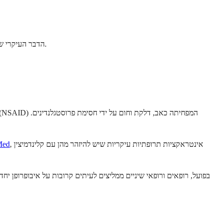
• הדבר העיקרי שיש לשים לב אליו הוא גירוי בקיבה, מכיוון ששתי התרופות עלולות להשפיע על מערכת העיכול באופן עצמאי, ונטילתן יחד עלולה להגביר את הסיכון לכך.
, אינטראקציות תרופתיות עיקריות שיש להיזהר מהן עם קלינדמיצין
תווית ה
בפועל, רופאים ורופאי שיניים ממליצים לעיתים קרובות על איבופרופן יחד