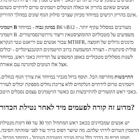
אנשים שאינם בהריון או כאלה הנוטלים ויטמינים טרום לידתיים כשהם
אינם בהריון רגישים במיוחד מכיוון שצרכי סילוק הגוף שונים במהלך ההיריון.
ויטמיני B במינון גבוה
- במיוחד B6 ו-B12 - מעורבים במסלול עקיף יותר.
ויטמיני B משפיעים על מטבוליזם ההומוציסטאין וייצור נוירוטרנסמיטורים.
עבור אנשים עם וריאנט גנטי הנקרא MTHFR, מינונים גדולים של חומצה
פולית סינתטית - הצורה המשמשת ברוב הויטמינים הקונבנציונליים - יכולים
לשנות מסלולים מטבוליים באופן המשפיע על תדירות כאבי ראש, במיוחד
אצל אלו הנוטים למיגרנה עם אאורה.
התייבשות
מחריפה הכל. תוסף ברזל מגביר במיוחד את צורך הגוף בנוזלים.
ויטמינים טרום לידתיים הנלקחים ללא צריכת נוזלים מספקת יכולים לעורר
כאבי ראש הקשורים להתייבשות גם כאשר הויטמינים עצמם נסבלים היטב.
מדוע זה קורה לפעמים מיד לאחר נטילת הכדור?
יש אנשים שמבחינים בכאב ראש המתחיל תוך 30 עד 60 דקות מנטילת
הויטמין הטרום לידתי שלהם, מה שיוצר דפוס ברור עוד לפני שזוהתה הסיבה.
תזמון חריף זה בדרך כלל נגרם מגירוי במערכת העיכול - במיוחד מברזל -