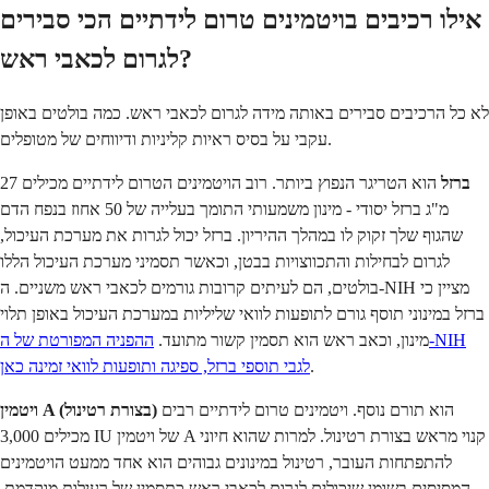
אילו רכיבים בויטמינים טרום לידתיים הכי סבירים
לגרום לכאבי ראש?
לא כל הרכיבים סבירים באותה מידה לגרום לכאבי ראש. כמה בולטים באופן
עקבי על בסיס ראיות קליניות ודיווחים של מטופלים.
ברזל
הוא הטריגר הנפוץ ביותר. רוב הויטמינים הטרום לידתיים מכילים 27
מ"ג ברזל יסודי - מינון משמעותי התומך בעלייה של 50 אחוז בנפח הדם
שהגוף שלך זקוק לו במהלך ההיריון. ברזל יכול לגרות את מערכת העיכול,
לגרום לבחילות והתכווצויות בבטן, וכאשר תסמיני מערכת העיכול הללו
בולטים, הם לעיתים קרובות גורמים לכאבי ראש משניים. ה-NIH מציין כי
ברזל במינוני תוסף גורם לתופעות לוואי שליליות במערכת העיכול באופן תלוי
מינון, וכאב ראש הוא תסמין קשור מתועד.
ההפניה המפורטת של ה-NIH
.
לגבי תוספי ברזל, ספיגה ותופעות לוואי זמינה כאן
הוא תורם נוסף. ויטמינים טרום לידתיים רבים
ויטמין A (בצורת רטינול)
מכילים 3,000 IU של ויטמין A קנוי מראש בצורת רטינול. למרות שהוא חיוני
להתפתחות העובר, רטינול במינונים גבוהים הוא אחד ממעט הויטמינים
המסיסים בשומן שיכולים לגרום לכאבי ראש כתסמין של רעילות מוקדמת.