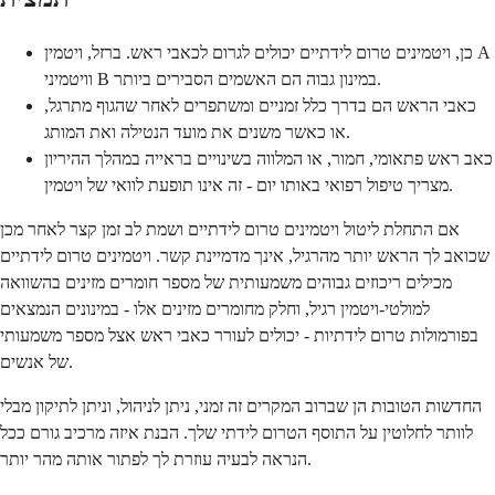
כן, ויטמינים טרום לידתיים יכולים לגרום לכאבי ראש. ברזל, ויטמין A
וויטמיני B במינון גבוה הם האשמים הסבירים ביותר.
כאבי הראש הם בדרך כלל זמניים ומשתפרים לאחר שהגוף מתרגל,
או כאשר משנים את מועד הנטילה ואת המותג.
כאב ראש פתאומי, חמור, או המלווה בשינויים בראייה במהלך ההיריון
מצריך טיפול רפואי באותו יום - זה אינו תופעת לוואי של ויטמין.
אם התחלת ליטול ויטמינים טרום לידתיים ושמת לב זמן קצר לאחר מכן
שכואב לך הראש יותר מהרגיל, אינך מדמיינת קשר. ויטמינים טרום לידתיים
מכילים ריכוזים גבוהים משמעותית של מספר חומרים מזינים בהשוואה
למולטי-ויטמין רגיל, וחלק מחומרים מזינים אלו - במינונים הנמצאים
בפורמולות טרום לידתיות - יכולים לעורר כאבי ראש אצל מספר משמעותי
של אנשים.
החדשות הטובות הן שברוב המקרים זה זמני, ניתן לניהול, וניתן לתיקון מבלי
לוותר לחלוטין על התוסף הטרום לידתי שלך. הבנת איזה מרכיב גורם ככל
הנראה לבעיה עוזרת לך לפתור אותה מהר יותר.