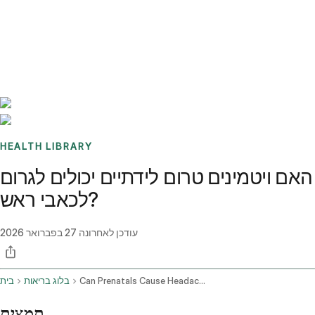
Benchmarks
Stories
FAQ
Sign up / Log in
HEALTH LIBRARY
האם ויטמינים טרום לידתיים יכולים לגרום
לכאבי ראש?
עודכן לאחרונה
27 בפברואר 2026
Can Prenatals Cause Headaches
בלוג בריאות
בית
תמצית