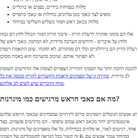
מלווה בנפיחות בידיים, בפנים או ברגליים
מופיע לצד כאבי בטן עליונים, בחילות או כאבי כתפיים
מלווה בכאב ראש חמור בשליש השלישי במיוחד
אלו הם סימני אזהרה לרעלת הריון - סיבוך הריון חמור הכולל לחץ דם גבוה
ולחץ על איברים - ודורשים הערכה מיידית, לא המתנה. כאבי ראש של
רעלת הריון הם נוירולוגיים וכלי דם ממקורם, לא תזונתי. שום התאמת ויטמין
לא תפתור אותם, ועיכוב בהערכה הוא באמת מסוכן.
להבנה רחבה יותר של תסמיני ההיריון הצפויים לעומת אלו הדורשים תשומת
לב מיידית,
סקירה זו של תסמינים ודאגות הקשורים להריון מכסה את כל
.
טווח הדברים שיש לשים לב אליהם
מה אם כאבי הראש מרגישים כמו מיגרנות?
יש אנשים הנוטלים ויטמינים טרום לידתיים שמבחינים שכאבי הראש שלהם
אינטנסיביים יותר מכאב ראש עמום טיפוסי - הם מרגישים פועמים, בצד
אחד, רגישים לאור, או מלווים בבחילות, כל אלו מאפיינים של מיגרנות. דפוס
זה קשור ככל הנראה למטבוליזם של ויטמיני B, במיוחד עבור אנשים עם