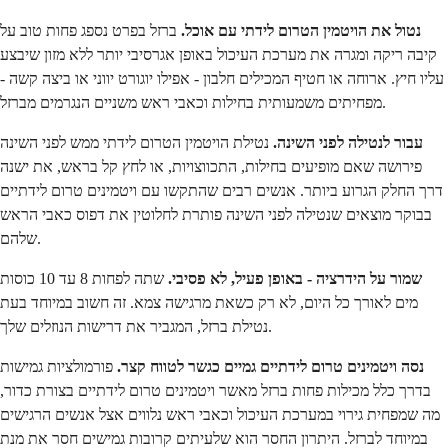
נטול את הויטמין הטרום לידתי עם אוכל.
ברזל בפרט נספג פחות טוב על
קיבה ריקה ומגרה את מערכת העיכול באופן אגרסיבי יותר ללא מזון שיבצע
עליו חיץ. ארוחה או חטיף המכילים חלבון - אפילו יוגורט יווני או ביצה קשה -
מפחיתים משמעותית בחילות וכאבי ראש משניים הנגרמים מברזל.
עבור לנטילה לפני השינה.
נטילת הויטמין הטרום לידתי ממש לפני השינה
פירושה שאם מופיעים בחילות, התכווצויות, או לחץ קל בראש, את ישנה
דרך החלק הגרוע ביותר. אנשים רבים שהתקשו עם ויטמינים טרום לידתיים
בבוקר מוצאים שנטילה לפני השינה פותרת לחלוטין את דפוס כאבי הראש
שלהם.
שמור על הידרציה - באופן פעיל, לא פסיבי.
שתה לפחות 8 עד 10 כוסות
מים לאורך כל היום, לא רק כשאת מרגישה צמא. זה חשוב במיוחד בעת
נטילת ברזל, המגביר את דרישות הנוזלים שלך.
נסה ויטמינים טרום לידתיים גמיים כגשר לטווח קצר.
פורמולציות גמישות
בדרך כלל מכילות פחות ברזל מאשר ויטמינים טרום לידתיים בצורת כדור,
מה שמפחית גירוי במערכת העיכול וכאבי ראש נלווים אצל אנשים הרגישים
במיוחד לברזל. היתרון החסר הוא שלעיתים קרובות גמישים חסר את מנת