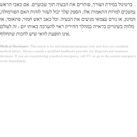
ברטינול במידת הצורך, פותרים את הבעיה תוך שבועיים. אם כאבי הראש
נמשכים למרות התאמות אלו, הספק שלך יכול לעזור לזהות האם הפורמולה,
המינון, או גורם עצמאי מניעים את הבעיה. וכל כאב ראש חמור, פתאומי, או
מלווה בשינויים בראייה במהלך ההיריון ראוי להערכה באותו יום - זה לעולם
אינו תופעת לוואי שיש לחכות שתחלוף.
Medical Disclaimer:
This article is for informational purposes only and does not constitute
medical advice. Always consult a qualified healthcare provider for diagnosis and treatment
decisions. If you are experiencing a medical emergency, call 911 or go to the nearest emergency
room immediately.