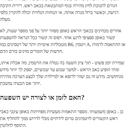
הגורם לתגובת לחץ מהירה בגוף המתבטאת בכאב ראש. רירית הקיבה
רגישה, וכאשר ברזל מגרה אותה, אי הנוחות הנלווית יכולה להקרין כלפי
מעלה.
אחרים מבחינים בכאבי הראש באופן מפוזר יותר על פני מספר שעות, לא
קשור באופן ספציפי לרגע אחד. דפוס זה קשור ככל הנראה להשפעות
מטבוליות איטיות יותר של ויטמינים כמו B6, ויטמין A, או ההתאמה לרמות
חדשות של חומרים מזינים בזרם הדם.
שמירת יומן פשוט - תוך ציון השעה בה נטלת את הויטמין, מה אכלת איתו,
ומתי הופיע כאב הראש - למשך שבוע עד שבועיים, יספק לך יותר מידע
מניחושים. מידע זה גם יעזור לרופא או למיילדת שלך לבצע הערכה מהירה
יותר אם הבעיה נמשכת.
האם לזמן או לצורה יש השפעה?
כן - באופן משמעותי. מספר התאמות מעשיות מפחיתות באופן עקבי כאבי
ראש הקשורים לויטמינים טרום לידתיים מבלי לדרוש ממך להחליף את
התוסף לחלוטין.