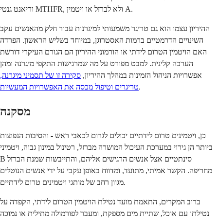
וריאנט גנטי MTHFR, ולא לברזל או ויטמין A.
ההיריון עצמו הוא גם טריגר משמעותי למיגרנות עבור חלק מהאנשים עקב
השינויים הדרמטיים ברמות האסטרוגן, במיוחד בשליש הראשון. הפרדה
האם הויטמין הטרום לידתי או הורמוני ההיריון הם הגורם העיקרי דורשת
הערכה קלינית. למבט מפורט על מה שמרגישות התקפי מיגרנה ומהן
אפשרויות הניהול הזמינות במהלך ההיריון,
סקירה זו של תסמיני מיגרנה,
.
טריגרים וטיפול מכסה את האפשרויות המעשיות
מסקנה
כן, ויטמינים טרום לידתיים יכולים לגרום לכאבי ראש - והסיבות הנפוצות
ביותר הן גירוי במערכת העיכול המושרה מברזל, רטינול במינון גבוה, ויטמיני
B סינתטיים אצל אנשים הרגישים אליהם, והתייבשות שמנת הברזל
מחריפה. הקשר אמיתי, מתועד, ומדווח באופן עקבי על ידי אנשים הנוטלים
מגוון רחב של מותגי ויטמינים טרום לידתיים.
ברוב המקרים, התאמת מועד נטילת הויטמין הטרום לידתי, הקפדה על
נטילתו עם אוכל, שתיית מים מספקת, ומעבר לפורמולה מתילית או נמוכה