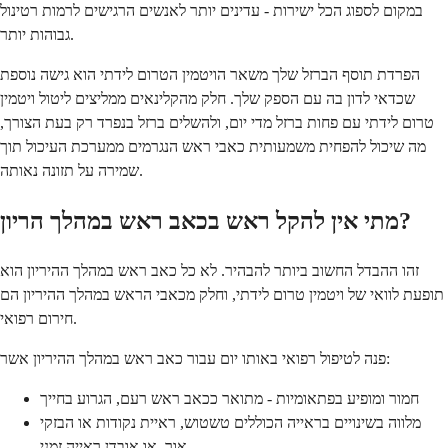
במקום לספוג הכל ישירות - עדינים יותר לאנשים הרגישים לרמות רטינול
גבוהות יותר.
הפרדת תוסף הברזל שלך משאר הויטמין הטרום לידתי הוא גישה נוספת
שכדאי לדון בה עם הספק שלך. חלק מהקלינאים ממליצים ליטול ויטמין
טרום לידתי עם פחות ברזל מדי יום, ולהשלים ברזל בנפרד רק בעת הצורך,
מה שיכול להפחית משמעותית כאבי ראש הנגרמים ממערכת העיכול תוך
שמירה על תזונה נאותה.
מתי אין להקל ראש בכאב ראש במהלך הריון?
זהו ההבדל החשוב ביותר להבהיר. לא כל כאב ראש במהלך ההיריון הוא
תופעת לוואי של ויטמין טרום לידתי, וחלק מכאבי הראש במהלך ההיריון הם
חירום רפואי.
פנה לטיפול רפואי באותו יום עבור כאב ראש במהלך ההיריון אשר:
חמור ומופיע בפתאומיות - מתואר ככאב ראש רעם, הגרוע בחייך
מלווה בשינויים בראייה הכוללים טשטוש, ראיית נקודות או הבזקי
אור, או אובדן ראייה זמני