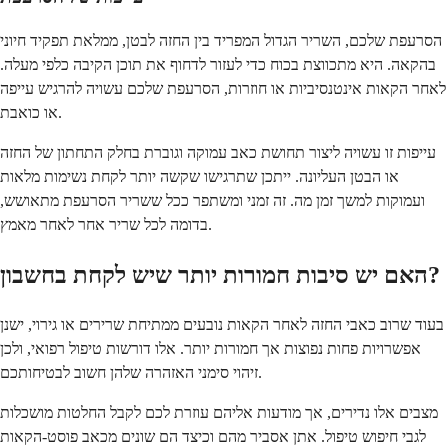
הסרעפת שלכם, השריר הגדול המפריד בין החזה לבטן, ממלאת תפקיד חיוני
בהקאה. היא מתכווצת בכוח כדי לעזור לדחוף את תוכן הקיבה כלפי מעלה.
לאחר הקאות אינטנסיביות או חוזרות, הסרעפת שלכם עשויה להרגיש עייפה
או כואבת.
עייפות זו עשויה ליצור תחושת כאב עמוקה וגוברת בחלק התחתון של החזה
או הבטן העליונה. ייתכן שתרגישו שקשה יותר לקחת נשימות מלאות
ועמוקות למשך זמן מה. זה זמני ומשתפר ככל ששריר הסרעפת מתאושש,
בדומה לכל שריר אחר לאחר מאמץ.
האם יש סיבות חמורות יותר שיש לקחת בחשבון?
בעוד שרוב כאבי החזה לאחר הקאות נובעים ממתיחת שרירים או גירוי, ישנן
אפשרויות פחות נפוצות אך חמורות יותר. אלו דורשות טיפול רפואי, ולכן
זיהוי סימני האזהרה שלהן חשוב לבטיחותכם.
מצבים אלו נדירים, אך מודעות אליהם עוזרת לכם לקבל החלטות מושכלות
לגבי חיפוש טיפול. אתן אסביר מהם וכיצד הם שונים מכאב פוסט-הקאות