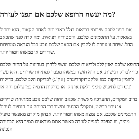
מה יעשה הרופא שלכם אם תפנו לעזרה?
אם תפנו לספק שירותי בריאות בגלל כאבי חזה לאחר הקאות, הוא יתחיל
בשאלות על התסמינים שלכם, היסטוריה רפואית, ומה קרה לפני שהכאב
החל. שיחה זו עוזרת לו להבין אם הכאב שלכם נובע ככל הנראה ממתיחת
שרירים או ממשהו חמור יותר.
הרופא שלכם יאזין ללב ולריאות שלכם ועשוי ללחוץ בעדינות על החזה שלכם
כדי לבדוק רגישות. אם הוא חושד במשהו מעבר למתיחת שרירים, הוא עשוי
להזמין בדיקות כמו אלקטרוקרדיוגרם (אק"ג) לבדיקת הלב שלכם, בדיקות
דם לחיפוש סימני דלקת או נזק, או בדיקות הדמיה כמו צילום חזה או CT.
ברוב המקרים, ההערכה מאשרת שכאב החזה שלכם נובע ממתיחת שרירים
או גירוי בוושט, ותקבלו הרגעה ותשוחררו הביתה עם הנחיות לניהול
התסמינים שלכם. אם נמצא משהו חמור יותר, אבחון מוקדם מאפשר טיפול
מהיר, וזו הסיבה לפנייה לעזרה כאשר אתם מודאגים תמיד היא הבחירה
הנכונה.