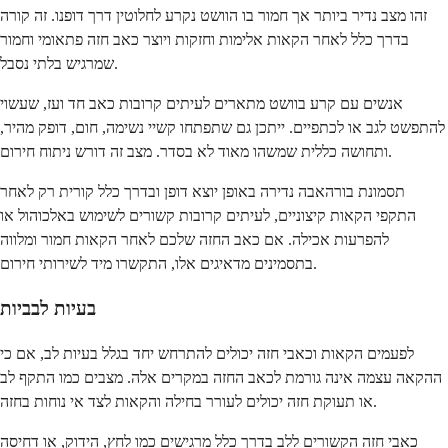
זהו מצב נדיר ביותר אך חמור בו הוושט נקרע לחלוטין דרך דופנו. זה קורה
בדרך כלל לאחר הקאות אלימות וחזקות ויוצר כאב חזה פתאומי וחמור
שמרגיש בלתי נסבל.
אנשים עם קרע בוושט מתארים לעיתים קרובות כאב חד ועז, שעשוי
להתפשט לגב או לכתפיים. ייתכן גם שתפתחו קשיי נשימה, חום, דופק מהיר,
ותחושה כללית שמשהו מאוד לא בסדר. מצב זה דורש ניתוח חירום.
תסמונת בורהאבה נדירה באופן יוצא דופן ובדרך כלל קורית רק לאחר
התקפי הקאות קיצוניים, לעיתים קרובות קשורים לשימוש באלכוהול או
להפרעות אכילה. אם כאב החזה שלכם לאחר הקאות חמור ומלווה
בתסמינים מדאיגים אלו, התקשרו מיד לשירותי חירום.
בעיות לבביות
לפעמים הקאות וכאבי חזה יכולים להתרחש יחד בגלל בעיות לב, אם כי
ההקאה עצמה אינה גורמת לכאב החזה במקרים אלה. מצבים כמו התקף לב
או תעוקת חזה יכולים לעורר בחילה והקאות לצד אי נוחות בחזה.
כאבי חזה הקשורים ללב בדרך כלל מרגישים כמו לחץ, הידוק, או דחיסה