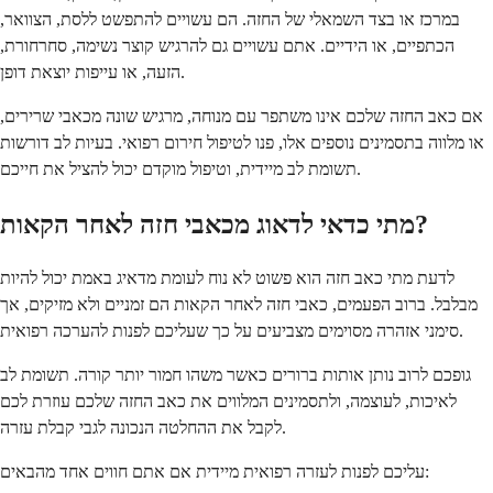
במרכז או בצד השמאלי של החזה. הם עשויים להתפשט ללסת, הצוואר,
הכתפיים, או הידיים. אתם עשויים גם להרגיש קוצר נשימה, סחרחורת,
הזעה, או עייפות יוצאת דופן.
אם כאב החזה שלכם אינו משתפר עם מנוחה, מרגיש שונה מכאבי שרירים,
או מלווה בתסמינים נוספים אלו, פנו לטיפול חירום רפואי. בעיות לב דורשות
תשומת לב מיידית, וטיפול מוקדם יכול להציל את חייכם.
מתי כדאי לדאוג מכאבי חזה לאחר הקאות?
לדעת מתי כאב חזה הוא פשוט לא נוח לעומת מדאיג באמת יכול להיות
מבלבל. ברוב הפעמים, כאבי חזה לאחר הקאות הם זמניים ולא מזיקים, אך
סימני אזהרה מסוימים מצביעים על כך שעליכם לפנות להערכה רפואית.
גופכם לרוב נותן אותות ברורים כאשר משהו חמור יותר קורה. תשומת לב
לאיכות, לעוצמה, ולתסמינים המלווים את כאב החזה שלכם עוזרת לכם
לקבל את ההחלטה הנכונה לגבי קבלת עזרה.
עליכם לפנות לעזרה רפואית מיידית אם אתם חווים אחד מהבאים: