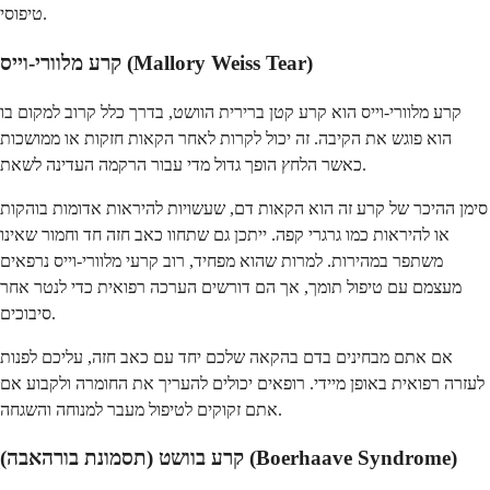
טיפוסי.
קרע מלוורי-וייס (Mallory Weiss Tear)
קרע מלוורי-וייס הוא קרע קטן ברירית הוושט, בדרך כלל קרוב למקום בו
הוא פוגש את הקיבה. זה יכול לקרות לאחר הקאות חזקות או ממושכות
כאשר הלחץ הופך גדול מדי עבור הרקמה העדינה לשאת.
סימן ההיכר של קרע זה הוא הקאות דם, שעשויות להיראות אדומות בוהקות
או להיראות כמו גרגרי קפה. ייתכן גם שתחוו כאב חזה חד וחמור שאינו
משתפר במהירות. למרות שהוא מפחיד, רוב קרעי מלוורי-וייס נרפאים
מעצמם עם טיפול תומך, אך הם דורשים הערכה רפואית כדי לנטר אחר
סיבוכים.
אם אתם מבחינים בדם בהקאה שלכם יחד עם כאב חזה, עליכם לפנות
לעזרה רפואית באופן מיידי. רופאים יכולים להעריך את החומרה ולקבוע אם
אתם זקוקים לטיפול מעבר למנוחה והשגחה.
קרע בוושט (תסמונת בורהאבה) (Boerhaave Syndrome)