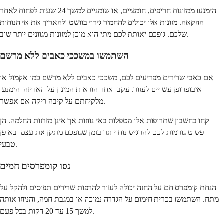
הימנעו ממזונות חריפים, חומציים, או שומניים למשך 24 שעות לפחות לאחר
ההקאה. מזונות אלו יכולים להחמיר גירוי בוושט ולהאריך את אי הנוחות
שלכם. גופכם יאותת לכם מתי הוא מוכן למזונות מגוונים יותר שוב.
השתמשו במשככי כאבים ללא מרשם
אם כאבי שרירים מפריעים לכם, משככי כאבים ללא מרשם כמו אקמול או
איבופרופן עשויים לעזור. עקבו אחר הוראות המינון על האריזה והימנעו
מלקיחתם על קיבה ריקה אם אפשר.
קחו בחשבון שתרופות אלו מטפלות באי נוחות אך אינן מזרזות החלמה. הן
פשוט גורמות לכם להרגיש נוח יותר בזמן שגופכם מתקן את עצמו באופן
טבעי.
נסו קומפרסים חמים
הנחת קומפרס חם על החזה יכולה לעזור להרפות שרירים תפוסים ולהקל על
מתח. השתמשו בכרית חימום על הגדרה נמוכה או במגבת חמה, והניחו אותה
למשך 15 עד 20 דקות בכל פעם.