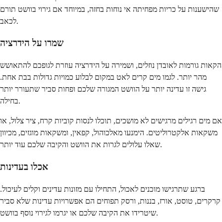
שהישענות על כריות מפחיתה אי נוחות בחזה, במיוחד אם גירוי בוושט תורם
לכאב.
שמרו על הידרציה
הקאות גורמות לאובדן נוזלים, ושמירה על הידרציה עוזרת לגופכם להתאושש
מהר יותר. לגמו מים קרים לאט במקום לבלוע כמויות גדולות בבת אחת.
גישה זו עדינה יותר על הוושט המגורה שלכם ופחות סביר שתעורר יותר
בחילה.
אם מים רגילים מרגישים לא מושכים, תוכלו לנסות קוביות קרח, ציר צלול, או
משקאות אלקטרוליטים. הימנעו מאלכוהול, קפאין, ומשקאות מוגזים, מכיוון
שאלו עלולים לגרות את הוושט והקיבה שלכם עוד יותר.
אכלו בעדינות
ברגע שתרגישו מוכנים לאכול, התחילו עם מזונות עדינים וקלים לעיכול.
קרקרים, טוסט, אורז, בננות, ורסק תפוחים הם אפשרויות עדינות שלא סביר
שיטרידו את הקיבה שלכם או יגרמו לגירוי נוסף בוושט.