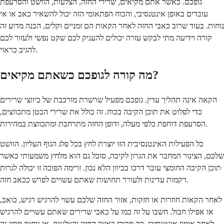
גופכם. כאשר אתם מקיאים, שרירי החזה, הצלעות, הוושט והסרעפת
עובדים באופן אינטנסיבי, והכוח הפתאומי הזה יכול להשאיר כאב או אי
נוחות. בעוד שרוב כאבי החזה לאחר הקאות הם זמניים וקלים, הבנה מדוע זה
קורה וידיעה מתי לבקש עזרה יכולים להעניק לכם שקט נפשי ולעזור לכם
להגיב כראוי.
מה קורה לגופכם כשאתם מקיאים?
הקאה אינה תהליך עדין. גופכם מפעיל שרשרת מורכבת של כיווצי שרירים
כדי לפלוט את תוכן הקיבה בכוח. זה כולל את שרירי הבטן מתכווצים,
הסרעפת דוחפת כלפי מעלה, ודופן החזה מתרחבת ומתכווצת במהירות.
כל הפעילות האינטנסיבית הזו יוצרת לחץ בכל פלג הגוף העליון. הוושט
שלכם, הצינור המחבר את הגרון לקיבה, סובל גם הוא מלחץ משמעותי כאשר
תוכן הקיבה החומצי עובר דרכו בכיוון הלא נכון. זרימה הפוכה זו יכולה לגרות
רקמות עדינות ולעורר תחושות שאתם עשויים לפרש ככאב חזה.
לאחר הקאות חוזרות או חזקות, אזור החזה שלכם עשוי להרגיש רגיש, כואב,
או אפילו חבול. חשבו על זה כמו על כאבי שרירים שאתם עשויים להרגיש
לאחר אימון אינטנסיבי, רק מרוכז באזור החזה והצלעות. אי נוחות מסוג זה