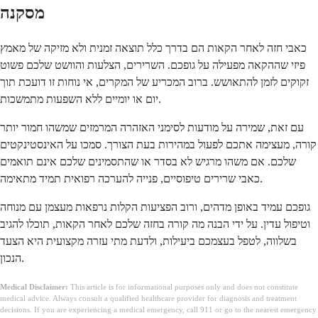
מסקנה
כאבי חזה לאחר הקאות הם בדרך כלל תוצאה זמנית ולא מזיקה של מאמץ
פיזי שההקאה מפעילה על גופכם. השרירים, הצלעות והוושט שלכם פשוט
זקוקים לזמן להתאושש. ברוב המכריע של המקרים, אי נוחות זו דועכת תוך
יום או יומיים ללא השפעות מתמשכות.
עם זאת, שמירה על מודעות לסימני האזהרה המרמזים שמשהו חמור יותר
קורה, מעצימה אתכם לפעול במהירות בעת הצורך. סמכו על האינסטינקטים
שלכם. אם משהו מרגיש לא בסדר או שהתסמינים שלכם אינם תואמים
כאבי שרירים טיפוסיים, פנייה להערכה רפואית תמיד מתאימה.
גופכם עמיד באופן מדהים, ורוב הפציעות הקלות נרפאות מעצמן עם מנוחה
וטיפול עדין. על ידי הבנה מה קורה בחזה שלכם לאחר הקאות, תוכלו להגיב
בשלווה, לטפל בעצמכם ביעילות, ולדעת מתי עזרה מקצועית היא הצעד
הנכון.
Medical Disclaimer:
This article is for informational purposes only and does not constitute
medical advice. Always consult a qualified healthcare provider for diagnosis and treatment
decisions. If you are experiencing a medical emergency, call 911 or go to the nearest emergency