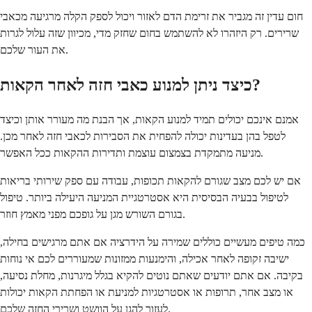
חום עדין זה מגביר את זרימת הדם לאזור ויכול לספק הקלה מרגיעה מכאבי
שרירים. רק היזהרו לא להשתמש בחום שחזק מדי, מכיוון שזה עלול לגרות
את העור שלכם.
כיצד ניתן למנוע כאבי חזה לאחר הקאות?
אמנם אינכם יכולים תמיד למנוע הקאות, אך הבנת מה מעורר אותן וכיצד
לטפל בהן בעדינות יכולה להפחית את הסבירות לכאבי חזה לאחר מכן.
מניעה מתמקדת בצמצום עוצמת ותדירות ההקאות ככל האפשר.
אם יש לכם מצב שגורם להקאות תכופות, עבודה עם ספק שירותי בריאות
לטיפול בבעיה הבסיסית היא אסטרטגיית המניעה היעילה ביותר. טיפול
בגורם השורש מגן על גופכם מפני מאמץ חוזר.
כמה טיפים מעשיים כוללים שמירה על הידרציה אם אתם מרגישים בחילה,
ישיבה זקופה לאחר אכילה, והימנעות ממזונות שמעוררים לכם אי נוחות
בקיבה. אם אתם יודעים שאתם נוטים להקיא בגלל מיגרנות, מחלת נסיעה,
או מצב אחר, תרופות או אסטרטגיות למניעת או הפחתת הקאות יכולות
לעזור להגן על הוושט ושרירי החזה שלכם.