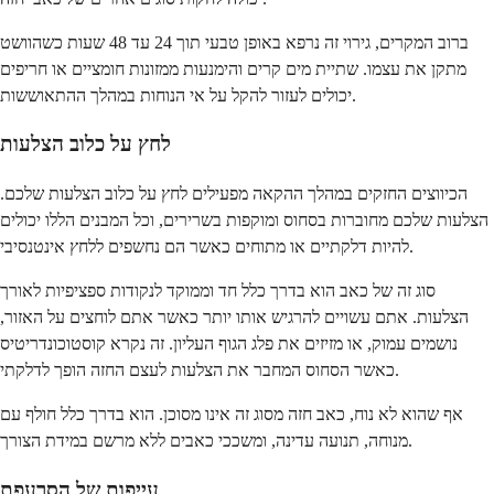
ברוב המקרים, גירוי זה נרפא באופן טבעי תוך 24 עד 48 שעות כשהוושט
מתקן את עצמו. שתיית מים קרים והימנעות ממזונות חומציים או חריפים
יכולים לעזור להקל על אי הנוחות במהלך ההתאוששות.
לחץ על כלוב הצלעות
הכיווצים החזקים במהלך ההקאה מפעילים לחץ על כלוב הצלעות שלכם.
הצלעות שלכם מחוברות בסחוס ומוקפות בשרירים, וכל המבנים הללו יכולים
להיות דלקתיים או מתוחים כאשר הם נחשפים ללחץ אינטנסיבי.
סוג זה של כאב הוא בדרך כלל חד וממוקד לנקודות ספציפיות לאורך
הצלעות. אתם עשויים להרגיש אותו יותר כאשר אתם לוחצים על האזור,
נושמים עמוק, או מזיזים את פלג הגוף העליון. זה נקרא קוסטוכונדריטיס
כאשר הסחוס המחבר את הצלעות לעצם החזה הופך לדלקתי.
אף שהוא לא נוח, כאב חזה מסוג זה אינו מסוכן. הוא בדרך כלל חולף עם
מנוחה, תנועה עדינה, ומשככי כאבים ללא מרשם במידת הצורך.
עייפות של הסרעפת