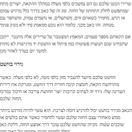
שרירי הבטן שלכם גם הם נמשכים כלפי מעלה במהלך ההקאה, יוצרים מתח
שמתפשט לחלק התחתון של החזה. סוג זה של כאב בדרך כלל מרגיש עמום
או רגיש, מחמיר כשאתם זזים, משתעלים, או נושמים עמוק, ומשתפר עם
מנוחה. זהו כאב מכני, כלומר הוא נובע ממאמץ פיזי ולא מנזק פנימי.
אם הקאתם מספר פעמים, המאמץ המצטבר על שרירים אלה מתגבר. ייתכן
שתבחינו שגם תנועות פשוטות כמו פיתול או הושטת יד מרגישות לא נוחות
למשך יום בערך לאחר מכן.
גירוי בוושט
הוושט שלכם מיועד להעביר מזון כלפי מטה, לא כלפי מעלה. כאשר
מתרחשת הקאה, חומצת קיבה חוזרת דרך הוושט, ומגרקת את רירית
העדינה שלו. גירוי זה לעתים קרובות יוצר תחושת צריבה או חיכוך במרכז
החזה שלכם.
הכאב מגירוי בוושט יכול להרגיש דומה לצרבת. הוא עשוי להיות מורגש ביותר
ממש מאחורי עצם החזה שלכם ועשוי להחמיר כאשר אתם בולעים או
שוכבים שטוח. מכיוון שהוושט שלכם עובר דרך אמצע החזה, דלקת כאן
יכולה לחקות סוגים אחרים של כאבי חזה.