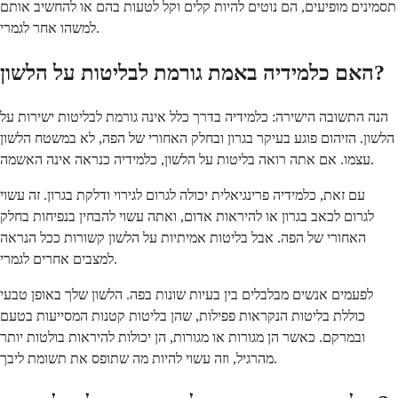
תסמינים מופיעים, הם נוטים להיות קלים וקל לטעות בהם או להחשיב אותם
למשהו אחר לגמרי.
האם כלמידיה באמת גורמת לבליטות על הלשון?
הנה התשובה הישירה: כלמידיה בדרך כלל אינה גורמת לבליטות ישירות על
הלשון. הזיהום פוגע בעיקר בגרון ובחלק האחורי של הפה, לא במשטח הלשון
עצמו. אם אתה רואה בליטות על הלשון, כלמידיה כנראה אינה האשמה.
עם זאת, כלמידיה פרינגיאלית יכולה לגרום לגירוי ודלקת בגרון. זה עשוי
לגרום לכאב בגרון או להיראות אדום, ואתה עשוי להבחין בנפיחות בחלק
האחורי של הפה. אבל בליטות אמיתיות על הלשון קשורות ככל הנראה
למצבים אחרים לגמרי.
לפעמים אנשים מבלבלים בין בעיות שונות בפה. הלשון שלך באופן טבעי
כוללת בליטות הנקראות פפילות, שהן בליטות קטנות המסייעות בטעם
ובמרקם. כאשר הן מגורות או מגורות, הן יכולות להיראות בולטות יותר
מהרגיל, וזה עשוי להיות מה שתופס את תשומת ליבך.