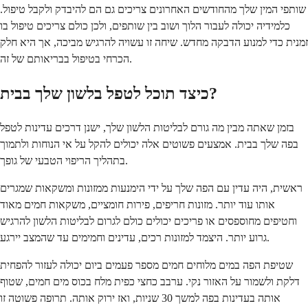
שותפי המין שלך מהחודשים האחרונים צריכים גם הם להיבדק ולקבל טיפול.
כלמידיה יכולה לעבור הלוך ושוב בין שותפים, ולכן כולם צריכים טיפול בו
זמנית כדי למנוע הדבקה מחדש. שיחה זו עשויה להרגיש מביכה, אך היא חלק
הכרחי בטיפול בבריאותם של זה.
כיצד תוכל לטפל בלשון שלך בבית?
בזמן שאתה מבין מה גורם לבליטות הלשון שלך, ישנן דרכים עדינות לטפל
בפה שלך בבית. אמצעים פשוטים אלה יכולים להקל על אי הנוחות ולתמוך
בתהליך הריפוי הטבעי של גופך.
ראשית, היה עדין עם הפה שלך על ידי הימנעות ממזונות ומשקאות שמגרים
אותו עוד יותר. מזונות חריפים, פירות חומציים, משקאות חמים מאוד
וחטיפים מחוספסים או פריכים יכולים כולם לגרום לבליטות הלשון להרגיש
גרוע יותר. היצמד למזונות רכים, עדינים וחמימים עד שהמצב יירגע.
שטיפת הפה במים מלוחים חמים מספר פעמים ביום יכולה לעזור להפחית
דלקת ולשמור על האזור נקי. ערבב כחצי כפית מלח בכוס מים חמים, שטוף
אותה בעדינות בפה למשך 30 שניות, ואז ירוק אותה. תרופה פשוטה זו