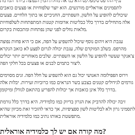
נגיף ההרפס סימפלקס הוא כנראה מחלת המין הנפוצה ביותר הגורמת
לתסמינים אוראליים מורגשים. הוא יוצר שלפוחיות או פצעים כואבים
שיכולים להופיע על הלשון, השפתיים, החניכיים או בתוך הלחיים. פצעים
אלה מתחילים בדרך כלל כבליטות אדומות קטנות המתפתחות לשלפוחיות
מלאות נוזלים לפני שהן נפתחות ומתכסות בקרום.
עגבת היא זיהום נוסף שיכול להשפיע על הפה, אם כי היא פחות נפוצה
מהרפס. בשלב המוקדם שלה, עגבת יכולה לגרום לפצע לא כואב הנקרא
צ'אנקר שעשוי להופיע על הלשון או השפתיים. שלבים מאוחרים יותר יכולים
ליצור כתמים לבנים או פצעים בכל חלקי הפה.
וירוס הפפילומה האנושי יכול גם הוא להשפיע על חלל הפה. זנים מסוימים
גורמים לגידולים קטנים בצבע בשר הנראים כמו כרוביות זעירות. יבלות אלה
בדרך כלל אינן כואבות אך יכולות להפריע בהתאם לגודלן ומיקומן.
זיבה יכולה להדביק את הגרון בדיוק כמו כלמידיה. היא בדרך כלל גורמת
לתסמיני גרון ולא לבליטות לשון ספציפיות, אך כדאי להזכיר זאת מכיוון שהיא
מתפשטת באותו נתיב כמו כלמידיה אוראלית.
מה קורה אם יש לך כלמידיה אוראלית?