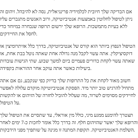
אם הבדיקה שלך חיובית לכלמידיה פרינגיאלית, נסה לא להיבהל. זיהום זה
ניתן לטיפול לחלוטין באמצעות אנטיביוטיקה, ורוב האנשים מתגברים עליו
ללא בעיות מתמשכות. הרופא שלך ירשום תרופה שנבחרה במיוחד כדי
לחסל את החיידקים.
הטיפול הנפוץ ביותר הוא קורס של אנטיביוטיקה, בדרך כלל אזיתרומיצין או
דוקסיציקלין. אתה עשוי לקבל מנה גדולה אחת שאתה נוטל בבת אחת, או
שאתה עשוי לקחת כדורים פעמיים ביום למשך שבוע. שתי הגישות עובדות
ביעילות כאשר אתה עוקב אחר ההוראות בקפידה.
חשוב מאוד לקחת את כל התרופות שלך בדיוק כפי שנקבע, גם אם אתה
מתחיל להרגיש טוב יותר מיד. הפסקת אנטיביוטיקה מוקדם עלולה לאפשר
לחיידקים מסוימים לשרוד, מה שעלול להוביל לחזרה של הזיהום או להקשות
על הטיפול.
תצטרך להימנע ממגע מיני, כולל מין אוראלי, עד שתסיים את הטיפול שלך
והרופא שלך יאשר שהזיהום חלף. זה בדרך כלל אומר לחכות כ-7 ימים לאחר
השלמת האנטיביוטיקה. תקופת המתנה זו מגינה על שותפיך מפני הידבקות.