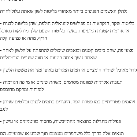
להלן האשמים הנפוצים ביותר מאחורי בליטות לשון שאתה עלול לחוות:
• בליטות שקר, הנקראות גם פפילטיס לינגואלית חולפת, שהן בליטות לבנות
או אדומות קטנות המופיעות כאשר בלוטות הטעם שלך מודלקות מאוכל
חריף, מתח או פציעה קלה
• פצעי פה, שהם כיבים קטנים וכואבים שיכולים להתפתח על הלשון לאחר
שאתה נושך אותה בטעות או חווה שינויים הורמונליים
• גירוי מאוכל ושתייה חומציים או חמים המגרים באופן זמני את משטח הלשון
• תגובות אלרגיות למזונות מסוימים, משחת שיניים או מי פה הגורמות
לנפיחות ומרקם מחוספס
• זיהומים פטרייתיים כמו פטרת הפה, היוצרים כתמים לבנים ובולטים שניתן
לנגב
• פפילות מוגדלות כתוצאה מהתייבשות, מחסור בוויטמינים או עישון
תנאים אלה בדרך כלל משתפרים מעצמם תוך שבוע או שבועיים. הם