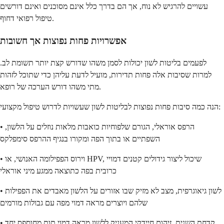
עשויים להרגיש לא נוח, אך הם בדרך כלל אינם מסוכנים ואינם דורשים
טיפול רפואי דחוף.
אפשרויות פחות נפוצות אך חשובות
לפעמים בליטות לשון יכולות לסמן משהו שדורש קצת יותר תשומת לב.
למרות שסיבות אלה פחות תדירות, מועיל לדעת עליהן כדי שתוכל לזהות
מתי משהו דורש הערכה של רופא.
הנה כמה סיבות פחות נפוצות לבליטות לשון שעשויות לדרוש טיפול מקצועי:
• הרפס אוראלי, הגורם שלפוחיות כואבות מלאות נוזלים על הלשון,
השפתיים או בתוך הפה ומקורו בנגיף ההרפס סימפלקס
• וירוס הפפילומה האנושי, או HPV, שיכול ליצור גידולים קטנים דמויי
כרובית בפה כתוצאה ממגע מיני אוראלי
• לשון גיאוגרפית, מצב לא מזיק שבו אזורים על הלשון מאבדים את הפפילות
שלהם ויוצרים מראה דמוי מפה עם גבולות מורמים
• קדחת השנית, זיהום חיידקי המעניק ללשון מראה דמוי תות מחוספס יחד