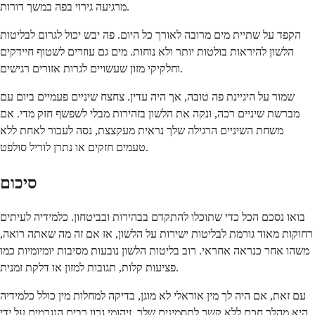
מרגיעה גירוי בפה במשך דורות.
הקפד על שתיית מים מרובה לאורך כל היום. פה יבש יכול לגרום לבליטות
הלשון להיראות בולטות יותר ולא נוחות. מים גם עוזרים לשטוף חיידקים
וחלקיקי מזון שעשויים לגרות אזורים רגישים.
שמור על היגיינת פה טובה, אך היה עדין. צחצח שיניים פעמיים ביום עם
מברשת שיניים רכה, ונקה את הלשון בזהירות מבלי לשפשף חזק מדי. אם
משחת השיניים הרגילה שלך נראית מעקצצת, נסה לעבור לאחת ללא
טעמים חזקים או נתרן לוריל סולפט.
סיכום
בואו נסכם הכל כדי שתוכלו להתקדם בבהירות ובביטחון. כלמידיה לעיתים
רחוקות מאוד גורמת לבליטות ישירות על הלשון, אז אם זה מה שאתה רואה,
משהו אחר כנראה אחראי. רוב בליטות הלשון נובעות מסיבות יומיומיות כמו
פציעות קלות, תגובות למזון או דלקת זמנית.
עם זאת, אם היה לך מין אוראלי לא מוגן, בדיקה למחלות מין כולל כלמידיה
היא מהלך חכם ללא קשר לתסמינים שלך. זיהומי גרון רבים הנגרמים על ידי