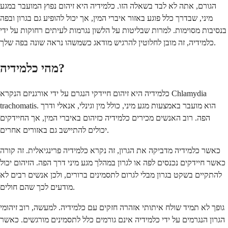
הגורם, אתה לא לבד בשאלה הזו. כלמידיה היא זיהום נפוץ המועבר במגע
מיני, שבדרך כלל פוגע באזור איברי המין, אך יכול להופיע גם בגרון ובפה
בנסיבות מסוימות. למרות שבליטות על הלשון נגרמות לעיתים רחוקות על ידי
כלמידיה, זה מובן לחלוטין להרגיש מודאג כשמשהו נראה שונה בפה שלך.
מהי כלמידיה?
כלמידיה היא זיהום חיידקי הנגרם על ידי אורגניזם הנקרא Chlamydia
trachomatis. הוא מועבר באמצעות מגע מיני, כולל מין וגינלי, אנאלי ודרך
הפה. רוב האנשים מכירים כלמידיה כזיהום באיברי המין, אך החיידקים
יכולים להתיישב גם באזורים אחרים.
כאשר כלמידיה מדביקה את הגרון, זה נקרא כלמידיה פרינגיאלית. זה קורה
כאשר חיידקים נכנסים לפה או לגרון במהלך מגע מיני דרך הפה. הזיהום יכול
להתקיים בשקט בגרון מבלי לגרום לתסמינים ברורים, ולכן אנשים רבים לא
מודעים לכך שהם חולים.
גופך לא תמיד שולח איתותי אזהרה חזקים עם כלמידיה. למעשה, רוב זיהומי
הגרון הנגרמים על ידי כלמידיה אינם גורמים כלל לתסמינים מורגשים. כאשר