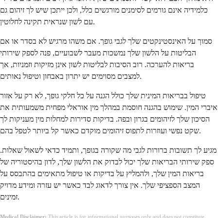
כלמידיה אינם גורמים לסימנים מורגשים כלל, ולכן ייתכן שיש לך זיהום גם
עם לשון שנראית תקינה לחלוטין.
סמוך על האינסטינקטים שלך לגבי גופך. אם משהו מרגיש לא בסדר או אם
הבליטות על הלשון שלך נמשכות מעבר לשבועיים, פנה לספק שירותי
בריאות להערכה. רוב הסיבות לבליטות לשון אינן מזיקות וזמניות, אך
למצבים מסוימים יש יתרון באבחון וטיפול נאותים.
טיפול בבריאות המינית שלך כולל הגנה על כל חלקי גופך, לא רק על אזור
איברי המין. שימוש בהגנה חוסמת במהלך מין אוראלי מפחית משמעותית את
הסיכון שלך לזיהומים בגרון ובפה. בדיקות סדירות למחלות מין מעניקות לך
שקט נפשי ועוזרות לתפוס זיהומים מוקדם כאשר קל ביותר לטפל בהם.
מגיע לך תשובות ברורות לגבי מה שקורה בגופך, ותמיד כדאי לשאול שאלות.
ספק שירותי הבריאות שלך יכול לבדוק את הלשון שלך, לדון בהיסטוריה של
בריאות המין שלך, ולהמליץ על בדיקות או טיפול מתאימים בהתבסס על
המצב הספציפי שלך. אין צורך לדאוג לבד כאשר יש עזרה ומידע מדויק
זמינים.
Medical Disclaimer:
This article is for informational purposes only and does not constitute