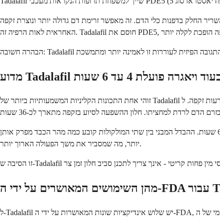
דם. זה מאפשר זרימת דם גדולה יותר ונוצרת זקפה. PDE5 הוא אנזים שמפרק את התרכובת
זוהי אחת התכונות הקליניות המשמעותיות ביותר של Tadalafil והסיבה העיקרית לכך שגברים רבים מעדיפים אותו על פני תרופות אחרות להפרעות זקפה. ל-Tadalafil יש זמן מחצית חיים בפלזמה של כ-17.5 שעות, כלומר לוקח
לסילדנפיל, המרכיב הפעיל בוויאגרה, יש זמן מחצית חיים של 3 עד 5 שעות בלבד, וזו הסיבה שחלון ההשפעה שלו הוא 4 עד 6 שעות. ההבדל המבני בין שתי המולקולות קובע כמה מהר הכבד מפרק אותן. Tadalafil מתפרק לאט
יותר, מה שמסביר את משך הפעולה הארוך יותר.
Tadalafi?