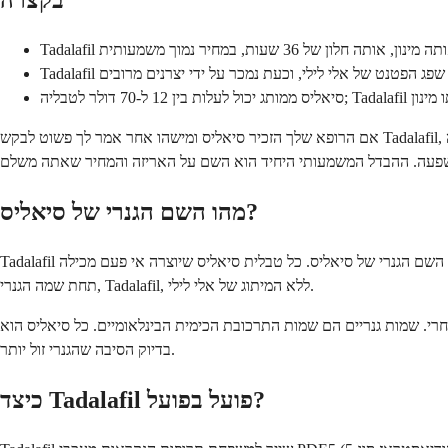
בקצרה
אם הרופא שלך הזכיר סיאליס ומישהו אחר אמר לך פשוט לבקש Tadalafil, ייתכן שאתה תוהה אם אלו אכן אותם דברים או אם משהו הולך לאיבוד במעבר. התשובה הקצרה היא: הם זהים לחלוטין במובנים החשובים - המולקולה
מהו השם הגנרי של סיאליס?
Tadalafil הוא השם הגנרי של סיאליס. כל טבלית סיאליס שיוצרה אי פעם מכילה Tadalafil כמרכיב הפעיל שלה. כאשר הפטנט שהגן על סיאליס פג בשנת 2018, יצרניות תרופות אחרות הורשו לייצר ולמכור את אותו התרכובת
תחת שמה הגנרי, Tadalafil, ללא המיתוג של אלי לילי.
 הכימית הבינלאומיים. כל סיאליס הוא Tadalafil. לא כל Tadalafil נמכר תחת שם המותג סיאליס, וזו
בדיוק הסיבה שהגנרי זול יותר.
כיצד Tadalafil פועל בפועל?