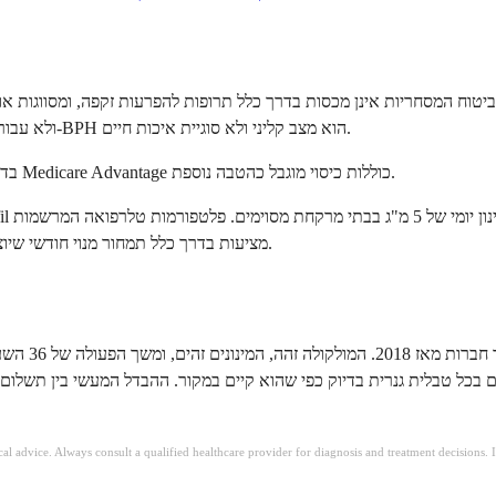
וח המסחריות אינן מכסות בדרך כלל תרופות להפרעות זקפה, ומסווגות אותן כתרופו
באופן ספציפי עבור BPH ולא עבור הפרעות זקפה, סביר יותר שהכיסוי יינתן, מכיוון ש-BPH הוא מצב קליני ולא סוגיית איכות חיים.
Medicare Part D בדרך כלל אינו מכסה תרופות להפרעות זקפה. חלק מתוכניות Medicare Advantage כוללות כיסוי מוגבל כהטבה נוספת.
Tadalafil מציעות בדרך כלל תמחור מנוי חודשי שיוצא נמוך משמעותית ממחירי הקמעונאות המסורתיים בבתי מרקחת.
ical advice. Always consult a qualified healthcare provider for diagnosis and treatment decisions