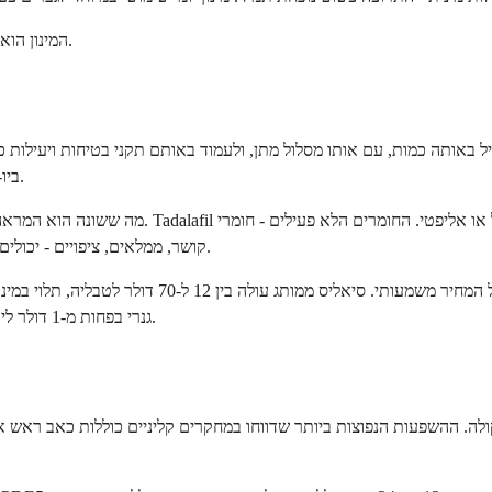
עבור BPH, המינון היומי המאושר הוא 5 מ"ג. עבור PAH, המינון הוא 40 מ"ג פעם ביום.
ביו-שוות לסיאליס, כלומר הן מייצרות את אותן עקומות ריכוז דם בגוף לאורך זמן.
מה ששונה הוא המראה. סיאליס ממותג הוא טבליה ייח
קושר, ממלאים, ציפויים - יכולים להשתנות מעט בין יצרנים, אך אלה אינם משפיעים על אופן פעולת התרופה.
יומי של 5 מ"ג, ניתן למצוא Tadalafil גנרי בפחות מ-1 דולר ליום בבתי מרקחת רבים עם כרטיס הנחה.