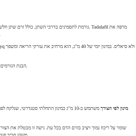
השריר החלק בערמונית ובצוואר שלפוחית השתן, ומשפר את זרימת השתן. זו
.
הבנת הגורמים 
מינון לפי הצורך
משהו סביב פעילות מינית - התרופה פשוט נוכחת תמיד. מינון יומי שימושי במיוחד לגברים פעילים מינית יותר מפעמיים בשבוע או כאלה שמוצאים ספונטניות חשובה להם.