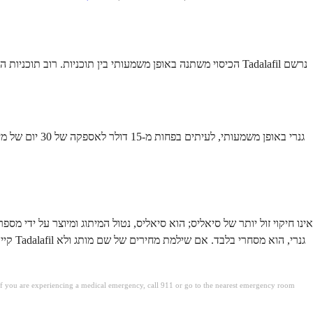
הכיסוי משתנה באופן משמעותי בין תוכניות. רוב תוכניות הביט
. If you are experiencing a medical emergency, call 911 or go to the nearest emergency room