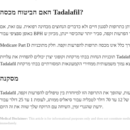
האם הביטוח מכסה Tadalafil?
ת לסגנון חיים ולא כדברים הנחוצים מבחינה רפואית. עם זאת, אם Tadalafil נרשם
תוכניות הנחות בבתי מרקחת וקופוני יצרן יכולים להפחית את עלויות Tadalafil גנרי באופן משמעותי, לעיתים בפחות מ-15 דולר לאספקה של 30 יום של מינון יומי של 5 מ"ג בבתי מרקחת מסוימים. פלטפורמות טלרפואה המרשמות
מסקנה
Tadalafil אינו חיקוי זול יותר של סיאליס; הוא סיאליס, נטול המיתוג ומיוצר על ידי מספר חברות מאז 2018. המולקולה זהה, המינונים זהים, ומשך הפעולה של 36 השעות, שהופך את התרופה הזו למיוחדת בין טיפולים להפרעות זקפה,
קיים בכל טבלית גנרית בדיוק כפי שהוא קיים במקור. ההבדל המעשי בין תשלום של 12 עד 70 דולר לטבליה עבור סיאליס ממותג, לעומת 1 עד 25 דולר עבור Tadalafil גנרי, הוא מסחרי בלבד. אם שילמת מחירים של שם מותג ולא
ידעת שהגנרי זמין, השיחה עם הרוקח שלך שווה את זה היום.
Medical Disclaimer:
This article is for informational purposes only and does not constitute med
immediately.