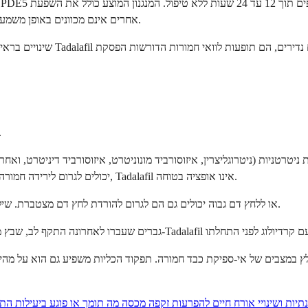
Tadalafil על PDE11, אנזים הנמצא בשריר השלד, שאותו מעכבי PDE5 אחרים אינם מכוונים באופן משמעותי.
שינויים בראייה (גוון כחלחל או
קיימות התוויות נגד ברורות החלות לל
יכולים לגרום לירידה חמורה, שעלולה להיות מסכנת חיים, בלחץ הדם. אם אתה נוטל ניטרטים בכל צורה, Tadalafil אינו אופציה בטוחה.
חוסמי אלפא המשמשים ל-BPH או ללחץ דם גבוה יכולים גם הם לגרום להורדת לחץ דם מצטברת. שילוב זה דורש ניהול רפואי זהיר והתאמת מינון.
ונתיות ושינויי אורח חיים להפרעות זקפה מכסה מה תומך או פוגע ביעילות הת