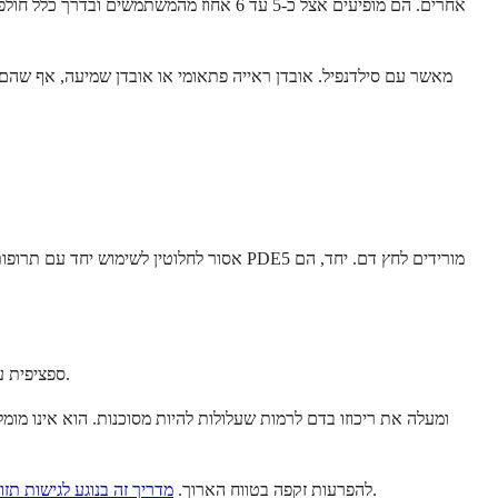
גברים שעברו לאחרונה התקף לב, שבץ מוחי, או הפרעת קצב חמורה, או כאלה עם מחלות לב חמורות, צריכים לדון ב-Tadalafil ספציפית עם קרדיולוג לפני התחלתו.
.
גורמי תזונה ואורח חיים משפיעים באופן משמעותי על יעילות Tadalafil להפרעות זקפה בטווח הארוך.
מדריך זה בנוגע לגישות תז