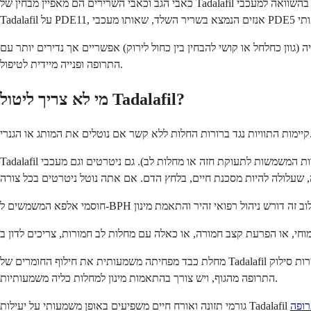
כאבי הגב וכאבי השרירים הם מאפיין מבחין של Tadalafil בהשוואה למעכבי PDE5 אחרים. הם מופיעים אצל כ-5 עד 6 אחוז מהמשתמשים ובדרך כלל חולפים תוך 12 עד 24 שעות ללא טיפול. המנגנון המוצע כולל את השפעת
 קושי להבחין בין כחול לירוק) אפשריים אך נדירים יותר עם Tadalafil מאשר עם סילדנפיל. אובדן ראייה פתאומי או אובדן שמיעה, אף שהם נדירים, הם תופעות לוואי חמורות הדורשות הפסקת
התרופה ופנייה מיידית לטיפול.
מי לא צריך ליטול Tadalafil?
א קשר אם נוטלים את המותג או הגנרי.
Tadalafil אסור לחלוטין לשימוש יחד עם תרופות ניטרטניות (ניטרוגליצרין, איזוסורביד מונוניטרט, איזוסורביד דיניטרט, ואחרות המשמשות לתעוקת חזה או מחלות לב). גם ניטרטים וגם מעכבי PDE5 מורידים לחץ דם. יחד, הם
מחלת כבד מפחיתה משמעותית את חילוף החומרים של Tadalafil ומעלה את ריכוזו בדם לרמות שעלולות להיות מסוכנות. הוא אינו מומלץ במצבים של אי-ספיקת כבד חמורה. תפקוד הכליות משפיע גם הוא על מהירות סילוק
התרופה מהגוף, ויש צורך בהתאמות מינון למחלות כליה משמעותיות.
רופה