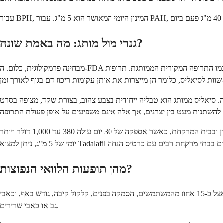
גנרי מול מותג: מה באמת שונה?
מבחינה פרמקולוגית, כלום. ה-FDA דורש מתרופות גנריות להכיל את אותו החומר הפעיל באותה כמות, עם אותו מסלול מתן, ולעמוד באותם תקני בטיחות ויעילות כמו התרופה המקורית הממותגת. תרופות Tadalafil גנריות הן
ודית בצבע צהוב, בצורת שקד, מצופה בסרט. Tadalafil גנרי יכול להיות צהוב, לבן, או בצבע אחר בהתאם ליצרן, ויכול להיות עגול או אליפטי. החומרים הלא פעילים - חומרי
הבדל המחיר משמעותי. סיאליס ממותג עולה בין 12 ל-70 דולר לטבליה, תלוי במינון ובבית המרקחת, כאשר אספקה של 30 יום עולה 380 עד 1,000 דולר ויותר. Tadalafil גנרי עולה בין 1 ל-25 דולר לטבליה באותם מינונים. במינון
מהן תופעות הלוואי הנפוצות?
גם מותג וגם גנרי נושאים את אותו פרופיל תופעות לוואי כי הם אותה מולקולה. ההשפעות הנפוצות ביותר שדווחו במחקרים קליניים כוללות כאב ראש אצל כ-15 אחוז מהמשתמשים, הסמקה בפנים, קלקול קיבה, גודש באף, וכאבי
גב או כאבי שרירים.