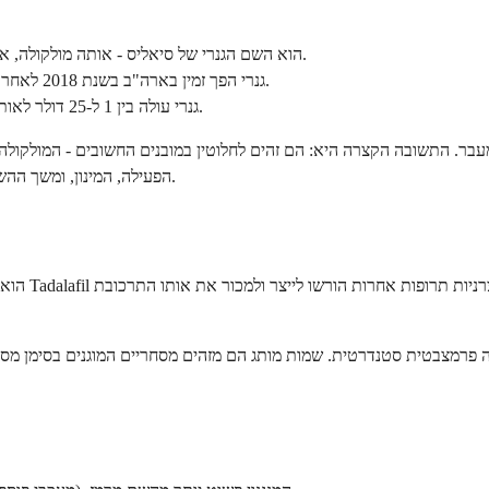
Tadalafil הוא השם הגנרי של סיאליס - אותה מולקולה, אותה מינון, אותה חלון של 36 שעות, במחיר נמוך משמעותית.
Tadalafil גנרי הפך זמין בארה"ב בשנת 2018 לאחר שפג הפטנט של אלי לילי, וכעת נמכר על ידי יצרנים מרובים.
סיאליס ממותג יכול לעלות בין 12 ל-70 דולר לטבליה; Tadalafil גנרי עולה בין 1 ל-25 דולר לאותו מינון.
הפעילה, המינון, ומשך ההשפעה. ההבדל המשמעותי היחיד הוא השם על האריזה והמחיר שאתה משלם.
צבטית סטנדרטית. שמות מותג הם מזהים מסחריים המוגנים בסימן מסחרי. שמות גנריים הם שמות התרכובת