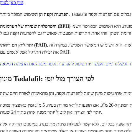
.
זמין כאן לעיון
הפרעות זקפה
, הגדלת הערמונית, היא השימוש המאושר השני. BPH גורמת לתסמינים בדרכי השתן, כולל זרם שתן חלש, השתנה תכופה, במיוחד בלילה, וקושי להתחיל בהשתנה. Tadalafil מרפה את
היפרפלזיה שפירה של הערמונית (BPH)
, לחץ דם גבוה בעורקי הריאות, הוא השימוש המאושר השלישי. במקרה זה, Tadalafil נמכר תחת שמות המותג Adcirca או Alyq ולא סיאליס. במינון יומי של 40 מ"ג, הוא מרחיב את עורקי הריאה ומשפר
יתר לחץ דם ריאתי (PAH)
את יכולת התרגול אצל אנשים עם PAH.
ה זו של גורמים ואפשרויות טיפול להפרעות זקפה מכסה את התמונה המלאה
מינון Tadalafil: לפי הצורך מול יומי
משתמש ב-10 מ"ג כמינון התחלתי סטנדרטי, שנלקח לפחות 30 דקות לפני פעילות מינית. אם 10 מ"ג אינו יעיל מספיק, ניתן להגדיל את המינון ל-20 מ"ג. אם תופעות לוואי מהוות בעיה, 5 מ"ג זמין כאופציה נמוכה
יותר לפי הצורך. אין ליטול יותר ממנה אחת בתוך 24 שעות.
תה שעה בכל יום, ללא קשר לפעילות מינית מתוכננת. במינונים תחזוקה אלה, Tadalafil שומר על ריכוז נמוך ויציב בזרם הדם בכל עת. גישה זו מבטלת את הצורך לתזמן