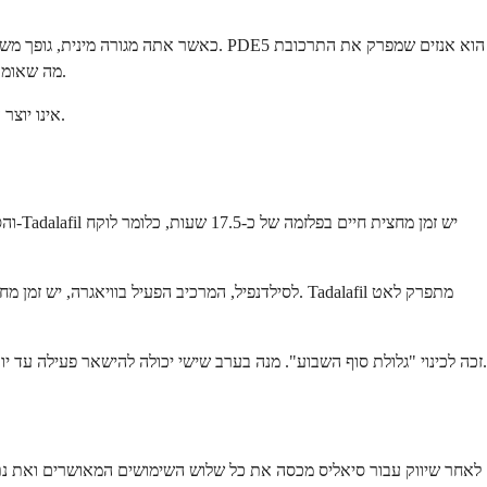
כאשר אתה מגורה מינית, גופך משחרר תח
האחראית לאות הרפיה זה. Tadalafil חוסם את PDE5, מה שאומר שאות הרפיה נשאר פעיל יותר, זרימת הדם נשמרת, והשגת ושמירה על זקפה הופכת לקלה יותר.
הבהרה חשובה: Tadalafil אינו יוצר עוררות מעצמו. עדיין נדרשת גירוי מיני. מה שהתרופה עושה הוא להפוך את התגובה הפיזית לעוררות זו לאמינה יותר ומתמשכת.
זו הסיבה ש-Tadalafil זכה לכינוי "גלולת סוף השבוע". מנה בערב שישי יכולה להישאר פעילה עד יום ראשון ללא צורך בטבליה נוספת. זה גם אומר שתזמון המנה ביחס לקיום יחסי מין פחות קריטי - אינך צריך לתכנן סביב חלון זמן צר.
ל-Tadalafil יש שלוש אינדיקציות שונות המאושרות על ידי ה-FDA, יותר מרוב התרופות בקטגוריה שלו. דף מידע רשמי של ה-FDA לאחר שיווק עבור סיאליס מכסה את כל שלוש