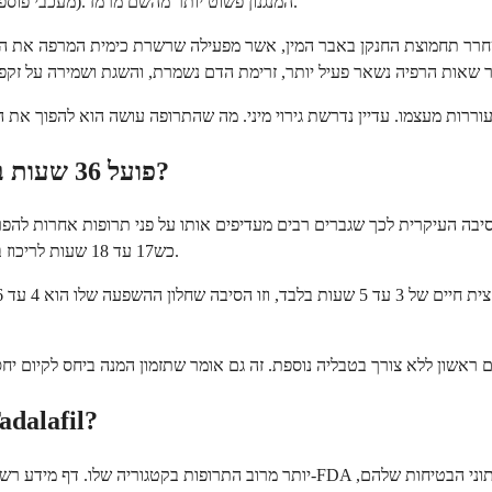
Tadalafil שייך למשפחת תרופות הנקראות מעכבי PDE5 (מעכבי פוספודיאסטראז סוג 5). המנגנון פשוט יותר מהשם מרמז.
מוצת החנקן באבר המין, אשר מפעילה שרשרת כימית המרפה את השריר החלק בדפנות כלי ה
מדוע Tadalafil פועל 36 שעות בעוד ויאגרה פועלת 4 עד 6 שעות?
כש17 עד 18 שעות לריכוז בזרם הדם לרדת למחציתו. חלון ההשפעה לסיוע בזקפה מתארך לכ-36 שעות.
מהן השימושים המאושרים על ידי ה-FDA עבור l
 השימושים המאושרים ואת נתוני הבטיחות שלהם,