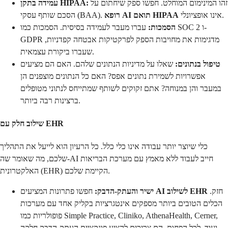
זהו המינימום המוחלט. חפשו ספק שיחתום על
עמידה בתקן HIPAA:
אינו אופציונלי.
רופא AI תואם HIPAA
הסכם שותף עסקי (BAA).
הסמכות:
עברו מעבר לעמידה בסיסית. הסמכות כמו SOC 2 ו-
GDPR מדגימות את מחויבות הספק לפרקטיקות אבטחה קפדניות,
שעברו ביקורת עצמאית.
טיפול בנתונים:
שאלו על מדיניות הנתונים שלהם. האם הם מציעים
אפשרויות לשמירת נתונים אפס? האם כל הנתונים מוצפנים הן
במעבר והן במנוחה? אתם זקוקים לשותף שמתייחס לנתוני מטופלים
ברצינות רבה ביותר.
שילוב חלק עם EHR
כלי שיוצר יותר עבודה אינו כלי כלל. כל הרעיון הוא לייעל את התהליך
שלכם, מה שאומר שה-AI חייב לעבוד ללא מאמץ עם מערכת הבריאות
האלקטרונית (EHR) הקיימת שלכם.
חזק.
AI לשילוב EHR
חפשו פתרונות המציעים
ישיר והעתק-הדבק:
הכלים הטובים ביותר מספקים אינטגרציות בקליק אחד עם מערכות
פופולריות כמו Simple Practice, Cliniko, AthenaHealth, Cerner,
ועוד. לכל הפחות, הם צריכים להציע פונקציית העתק-הדבק חלקה