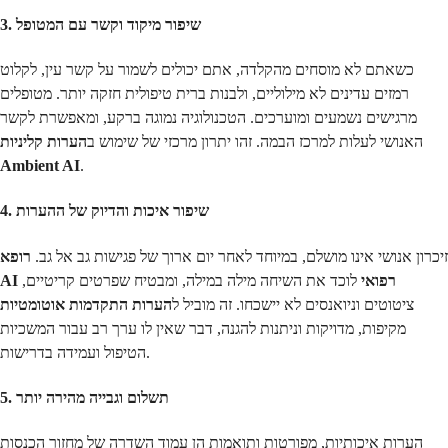
3. שיפור מיקוד וקשר עם המטופל
כשאתם לא מוסחים מהקלדה, אתם יכולים לשמור על קשר עין, לקלוט
רמזים עדינים לא מילוליים, ולבנות ברית טיפולית חזקה יותר. מטופלים
מרגישים נשמעים ומוערכים. הטכנולוגיה נמוגה ברקע, ומאפשרת לקשר
האנושי לעלות למרכז הבמה. זהו יתרון מרכזי של שימוש ב
הערות קליניות
Ambient AI
.
4. שיפור איכות והדיוק של ההערות
זיכרון אנושי אינו מושלם, במיוחד לאחר יום ארוך של פגישות גב אל גב.
רופא
AI רפואי
לוכד את השיחה מילה במילה, ומבטיח שפרטים קריטיים,
ציטוטים וניואנסים לא יישכחו. זה מוביל ל
הערות התקדמות אוטומטיות
מקיפות, מדויקות וניתנות להגנה, דבר שאין לו ערך רב עבור המשכיות
הטיפול ועמידה בדרישות.
5. תשלום וגבייה מהירה יותר
הערות איכותיות, מפורטות ותואמות הן עמוד השדרה של מחזור הכנסות