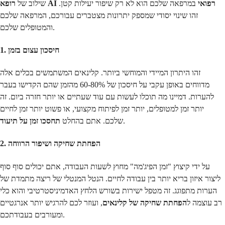
רופא AI רפואי
במרפאה שלכם הוא לא רק שיפור יעילות קטן.
שילוב של
זהו שינוי יסודי שמספק יתרונות מצטברים עבורכם, המרפאה שלכם
והמטופלים שלכם.
1. חיסכון עצום בזמן
זהו היתרון המיידי והמוחשי ביותר. קלינאים המשתמשים בכלים אלה
מדווחים באופן עקבי על חיסכון של 60-80% מהזמן שהם הקדישו בעבר
להערות. דמיינו מה תוכלו לעשות עם עוד שעתיים או יותר חזרה ביום. זה
יותר זמן למטופלים, יותר זמן לפיתוח מקצועי, או פשוט יותר זמן לחיים
.
שלכם. אתם בהחלט
תחסכו זמן על תיעוד
2. הפחתת שחיקה ושיפור הרווחה
על ידי קיצוץ "זמן הפיג'מה" מחוץ לשעות העבודה, אתם יכולים סוף סוף
ליצור איזון בריא יותר בין עבודה לחיים. הנטל המנטלי של ריצה מתמדת של
הערות מתפוגג. זה מטפל ישירות בשורש הלחץ האדמיניסטרטיבי והוא כלי
רב עוצמה ל
הפחתת שחיקה של קלינאים
, ועוזר לכם להרגיש יותר אנרגטיים
ומעורבים בעבודתכם.