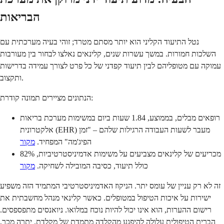
הבריאות
נטל התיעוד הקליני הוא יותר מסתם מטרד; זוהי בעיה מערכתית עם
השלכות חמורות. במשך עשרות שנים, קלינאים נאלצו לבחור בין מעורבות
עמוקה עם מטופליהם לבין תיעוד קפדני של כל פרט לצורך עמידה בדרישות
ותקצוב.
הנתונים מציירים תמונה קודרת:
רופאים מבלים, בממוצע, 1.84 שעות ביום במשימות מערכת בריאות
אלקטרונית (EHR) מעבר לשעות העבודה הרגילות שלהם – "זמן
הפיג'מה" המפחיד.
מקור
82% מכריעים של קלינאים מצביעים על משימות אדמיניסטרטיביות,
כולל תיעוד, כסיבה המובילה לשחיקה.
מקור
זה לא רק עניין של עומס יתר. הניקוז האדמיניסטרטיבי המתמיד הזה משפיע
ישירות על איכות הטיפול במטופלים. כאשר קלינאי מנהל מחשבתית את
רישום ההערות, הוא אינו יכול להיות נוכח במלואו. ניואנסים מתפספסים.
הברית הטיפולית עלולה להיפגע מהקלדה מתמדת של מקלדת. יתרה מכך,