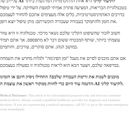
AI לתיעוד קליני
היא אחת ההתקדמויות המרגשות ביותר
עלייתן של
בטכנולוגיית הבריאות, המציעה פתרון אמיתי למגפת השחיקה. על ידי טיפול
בדרכים האדמיניסטרטיביות, כלים אלה מעצימים אתכם להחזיר לעצמכם
את הזמן ולהתמקד בעבודה שעבורה הוכשרתם: מתן טיפול יוצא דופן.
חשוב לזכור שהשיפוט הקליני שלכם נשאר מרכזי. טכנולוגיה זו היא עוזר
עוצמתי ביותר, שותף המבטיח ששום דבר לא מתפספס, אך אתם תמיד
במושב הנהג. אתם סוקרים, עורכים, וחותמים.
אם אתם מוכנים לסיים את מעגל "זמן הפיג'מה" ולגלות מחדש את השמחה
במרפאה שלכם, הצעד הבא הוא לראות טכנולוגיה זו בפעולה בעצמכם.
מוכנים לשנות את זרימת העבודה שלכם? התחילו ניסיון חינם או הזמינו
הדגמה עוד היום כדי לחוות ממקור ראשון את עוצמת ה-AI לתיעוד קליני.
Medical Disclaimer:
This article is for informational purposes only and does not constitute
medical advice. Always consult a qualified healthcare provider for diagnosis and treatment
decisions. If you are experiencing a medical emergency, call 911 or go to the nearest emergency
room immediately.