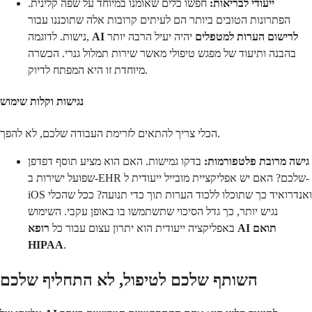
ייעודי לבריאות:
חפשו כלים שאומנו במיוחד על שפה קלינית.
הפתרונות הטובים ביותר הם לעיתים קרובות אלה שתוכננו עבור
AI לרישום הערות למטפלים
יהיה יעיל הרבה יותר
נישות. לדוגמה,
בהבנה ותיעוד של מפגש טיפולי מאשר שירות תמלול גנרי. הכשרה
מיוחדת זו היא המפתח לדיוק.
נגישות וקלות שימוש
הכלי צריך להתאים לזרימת העבודה שלכם, לא להפך.
גישה מרובת פלטפורמות:
בדקו גמישות. האם הוא מציע תוסף דפדפן
שפועל ישירות ב-EHR שלכם? האם יש אפליקציית מובייל ייעודית ל-
iOS ואנדרואיד כך שתוכלו ללכוד הערות תוך כדי תנועה? ככל שהכלי
נגיש יותר, כך גדל הסיכוי שתשתמשו בו באופן עקבי. השימוש
באפליקציה ייעודית הוא יתרון עצום עבור כל
רופא AI תואם
HIPAA
.
השותף שלכם לטיפול, לא התחליף שלכם