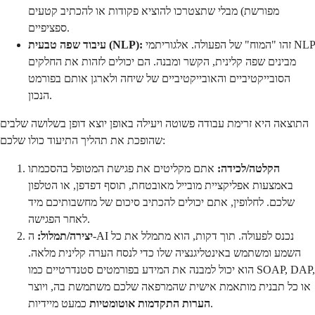
מפורשת) מבלי שתצטרכו להוציא פקודות או להכתיב קטעים
ספציפיים.
זהו "המוח" של הפעולה. אלגוריתמי NLP
עיבוד שפה טבעית (NLP):
מבינים שפה קלינית, הקשר ומבנה. הם יכולים לזהות את החלקים
הסובייקטיביים והאובייקטיביים של שיחה ולארגן אותם בפורמט
הנכון.
התוצאה היא זרימת עבודה פשוטה ויעילה באופן יוצא דופן בשלושה שלבים
שהופכת את תהליך התיעוד כולו שלכם:
הקלטה/לכידה:
אתם מקליטים את פגישת המטופל בהסכמתו
באמצעות אפליקציית מובייל מאובטחת, תוסף דפדפן, או הטלפון
שלכם. לחלופין, אתם יכולים להכתיב סיכום של מחשבותיכם מיד
לאחר הפגישה.
יצירה/תמלול:
ה-AI נכנס לפעולה. תוך דקות, הוא מתמלל את כל
השמע ומשתמש באינטליגנציה שלו כדי לנסח הערה קלינית מלאה.
הוא יכול למבנה את המידע בפורמטים סטנדרטיים כמו SOAP, DAP,
או כל תבנית מותאמת אישית שהמרפאה שלכם משתמשת בה, ויוצר
כמעט מיידיות.
הערות התקדמות אוטומטיות