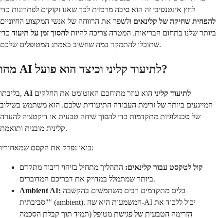
לחץ אינטנסיבי זה הוא סיבה מרכזית לכך שאנו זקוקים לפתרונות כדי
להפחית שחיקה של קלינאים
ולשפר את הרווחה של אנשי המקצוע החיוניים
ביותר שלנו בתחום הבריאות. המטרה צריכה להיות
לחסוך זמן על תיעוד
כדי
שתוכלו להתמקד במה שחשוב באמת: המטופלים שלכם.
מהו AI לתיעוד קליני וכיצד הוא פועל?
AI לתיעוד קליני
הוא עוזר מתוחכם האוטומט את החלקים
בליבתו,
המייגעים ביותר של זרימת העבודה התיעודית שלכם. הוא משתמש בשילוב
של טכנולוגיות מתקדמות כדי להפוך שיחה טבעית או דיקטציה להערה
קלינית מובנית ותואמת.
בואו נפרק את הקסם שמאחוריו:
קול לטקסט עבור קלינאים:
התהליך מתחיל בזיהוי דיבור מתקדם
ביותר שמתמלל במדויק את דבריכם המדוברים.
כלים מתקדמים רבים משתמשים בהקשבה
Ambient AI:
"סביבתית" (ambient). המשמעות היא שה-AI יכול ללכוד את
הזרימה הטבעית של פגישת מטופל (תמיד תוך קבלת הסכמה