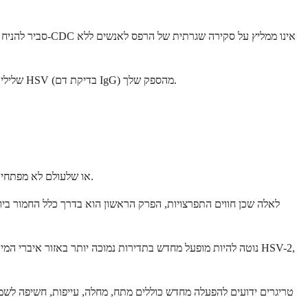
משמעות הדבר היא שמסך STI שלילי אינו מעיד בהכרח שאתה נקי מהרפס. אם אתה רוצה לדעת את הסטטוס שלך, עליך לבקש בדיקת נוגדנים ספציפית לסוג HSV (בדיקת דם IgG) מהספק שלך.
כן, בהחלט. זהו למעשה התרחיש הנפוץ ביותר. רוב האנשים עם HSV-1 ו-HSV-2 או שלעולם לא מפתחים תסמינים או שיש להם התפרצויות כה קלות שהן עוברות ללא הבחנה.
לאלה שכן חווים התפרצויות, הפרק הראשון הוא בדרך כלל החמור ביותר
טריגרים ידועים להפעלה מחדש כוללים מתח, מחלה, עייפות, חשיפה לשמש, 