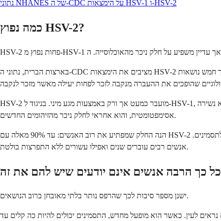
נתוני NHANES של ה-CDC על הימצאות HSV-1 ו-HSV-2
כמה נפוץ HSV-2?
בארצות הברית, נתוני ה-CDC מציבים את הימצאות HSV-2 על כ-12% בקרב אנשים בגילאי 14 עד 49. זה בערך אחד מכל שמונה אנשים. נשים מושפעות בשיעורים גבוהים יותר מגברים, כאשר כחמש נשים מתוך חמש נושאות
HSV-2 מועבר כמעט אך ורק באמצעות מגע מיני. בניגוד ל-HSV-1, העברה בילדות נדירה. הנגיף מתפשט באמצעות מגע ישיר של עור לעור עם אזור נגוע, והוא יכול להיות מועבר גם כאשר אין פצעים נראים לעין. זה נקרא נשירה
אסימפטומטית, והוא אחראי לחלק ניכר מהזיהומים החדשים.
הנה החלק שמפתיע את רוב האנשים: עד 90% מאלה עם HSV-2 אינם יודעים שיש להם אותו. הנגיף יכול להישאר רדום בתאי העצב ליד בסיס עמוד השדרה, ולהפעיל את עצמו מדי פעם (או לעולם לא) כדי לגרום לתסמינים.
אנשים רבים עוברים שנים ואפילו עשורים ללא התפרצות בולטת.
ישנן מספר סיבות לכך שהרפס נותר בלתי מאובחן ברוב הנושאים.
 נראים לעין. כאשר הוא מופעל מחדש, התסמינים יכולים להיות כה קלים עד