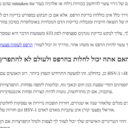
 אלא אם כן תבקש במפורש בדיקת דם ל-HSV, סביר להניח שהרופא שלך לא בדק זאת. ה-CDC אינו ממליץ על סקירה שגרתית של הרפס לאנשים ללא
עשוי להיות הרפס או משהו אחר, מדריך זה יכול לעזור:
הרפס לעומת פצעון
מינים דמויי שפעת כגון חום וכאבי גוף, ובלוטות לימפה נפוחות. התפרצויות
עוקבות, אם הן מתרחשות, נוטות להיות קצרות ופחות אינטנסיביות.
ת הופכות נדירות או נפסקות לחלוטין. HSV-1 נוטה להיות מופעל מחדש בתדירות נמוכה יותר באזור איברי המין מאשר HSV-2,
וגם חזרות של HSV-1 אוראלי (פצעי קור) אינן עקביות מאדם לאדם.
יהוי הטריגרים האישיים שלך יכול לעזור לך לצפות ולנהל התפרצויות אם הן