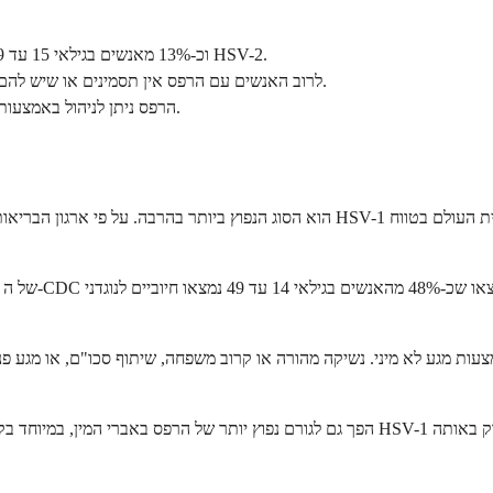
כ-67% מאוכלוסיית העולם מתחת לגיל 50 נושאת HSV-1, וכ-13% מאנשים בגילאי 15 עד 49 נושאים HSV-2.
לרוב האנשים עם הרפס אין תסמינים או שיש להם תסמינים קלים מאוד, ולכן הרוב אינם יודעים שהם נושאים את הנגיף.
הרפס ניתן לניהול באמצעות תרופות אנטי-ויראליות ואינו משקף דבר לגבי האופי או ההיגיינה שלך.