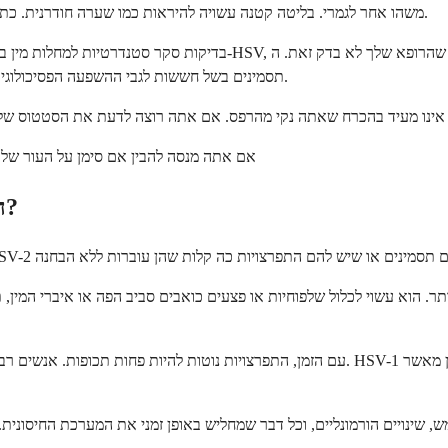
שהם נ mistaken for משהו אחר לגמרי. בליטה קטנה עשויה להיראות כמו שערה חודרנית. כתם של גירוי עשוי להיחשב ככוויות גילוח או אלרגיה בעור.
בדיקות סקר סטנדרטיות למחלות מין בדרך כלל אינן כוללות בדיקת הרפס.
תסמינים בשל חששות לגבי ההשפעה הפסיכולוגית של תוצאה חיובית ומגבלות בדיקות הדם הנוכחיות באוכלוסיות בסיכון נמוך.
אם אתה מנסה להבין אם סימן על העור שלך 
האם אתה יכול לחלות בהרפס ולעולם לא להתפרץ?
. הוא עשוי לכלול שלפוחיות או פצעים כואבים סביב הפה או איברי המין, תס
עם הזמן, התפרצויות נוטות להיות פחות תכופות. אנשים רבים מגלים שלאחר שנה או שנתיים, חזרו
שינויים הורמונליים, וכל דבר שמחליש באופן זמני את המערכת החיסונית. ז