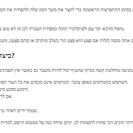
ת בסימן ההתפרצות הראשונה כדי לקצר את משך הזמן שלה ולהפחית את חומרת
טיפול מדכא יומי עם ולציקלוביר הוכח כמפחית העברה לבן זוג לא נגוע בכ-50%. בשילוב עם שימוש עקבי בקונדומים, הפחתת הסיכון גדולה עוד יותר.
 אתה מנסה לגלות אם פצע הוא פצע קור בשלב מוקדם או סתם פצעון, משאב
כיצד ניתן להפחית את הסיכון להידבק או להפיץ הרפס?
מניעה מוחלטת קשה מכיוון שהנגיף יכול להיות מועבר גם כאשר אין תסמינים נראים לעין. אך ישנם מספר צעדים שמפחיתים באופן משמעותי את הסיכון:
השתמש בקונדומים באופן עקבי. קונדומים אינם מכסים את כל העור הפוטנציאלי הנגוע, אך הם מפחיתים באופן משמעותי את הסיכון להעברה.
הימנע ממגע מיני במהלך התפרצויות פעילות. הנגיף מדבק ביותר כאשר קיימים פצעים.
אם לך או לבן זוגך יש הרפס, דבר עם רופא על טיפול אנטי-ויראלי מדכא יומי.
שטוף ידיים לאחר נגיעה בפצע כדי למנוע העברת הנגיף לאזורים אחרים בגוף (כמו העיניים).
יותר וזוכים הכי פחות לתשומת לב. קיום שיחה כנה על סטטוס הרפס, למרו