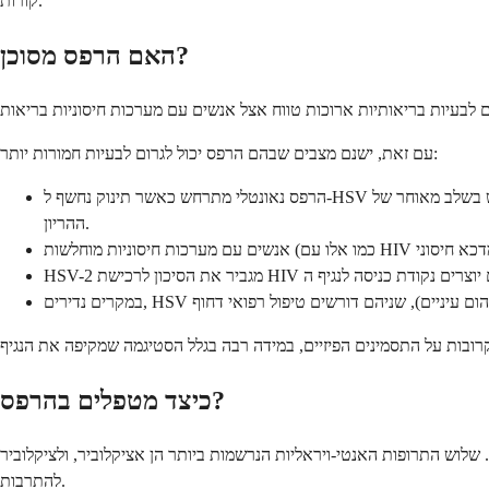
קורות.
האם הרפס מסוכן?
עם זאת, ישנם מצבים שבהם הרפס יכול לגרום לבעיות חמורות יותר:
הרפס נאונטלי מתרחש כאשר תינוק נחשף ל-HSV במהלך הלידה. זה נדיר (כ-10 מתוך 100,000 לידות ברחבי העולם) אך יכול להיות חמור מאוד. הסיכון הגבוה ביותר כאשר אם רוכשת זיהום הרפס חדש בשלב מאוחר של
ההריון.
כיצד מטפלים בהרפס?
ות ביותר הן אציקלוביר, ולציקלוביר (Valtrex), ופמציקלוביר. תרופות אלו פועלות על ידי הפרעה ליכולת הנגיף
להתרבות.