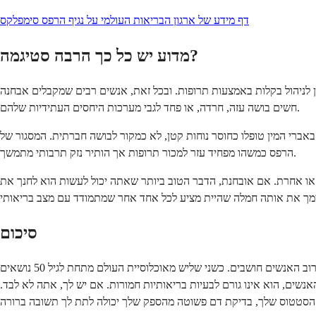
דף מידע של ארגון הבריאות העולמי על נגיף הרפס סימפלקס
מדוע יש כל כך הרבה סטיגמה?
תן לניהול בקלות באמצעות תרופות. ובכל זאת, אנשים רבים שמקבלים אבחנה
חשים בושה עזה, חרדה, או פחד לגבי מערכות היחסים העתידיות שלהם.
לפני עידן זה, פצעי קור ופצעים באברי המין טופלו כחוסר נוחות קטן, לא כמקור לבושה חברתית. המסגור של
הרפס כמשהו מפחיד עזר למכור תרופות אך הותיר נזק תרבותי מתמשך.
זו או אחרת. אם אובחנת, הדבר הטוב ביותר שאתה יכול לעשות הוא לחנך את
סיכום
לא לכולם יש הרפס, אבל הנגיף נפוץ הרבה יותר ממה שרוב האנשים חושבים. כשני שליש מאוכלוסיית העולם מתחת לגיל 50 נושאים HSV-1, וכ-1 מתוך 8 אמריקאים בגילאי 14 עד 49 נושא HSV-2. רוב האנשים עם הרפס לעולם
האנשים, הוא אינו גורם לבעיות בריאותיות חמורות. אם יש לך, אתה לא לבד.