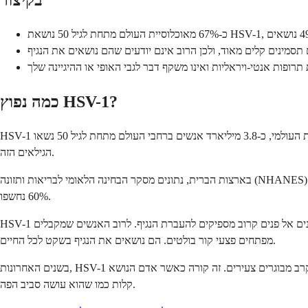
בקיצור
כמה נפוץ HSV-1?
HSV-1 הוא הסוג הנפוץ ביותר בהרבה. על פי ארגון הבריאות העולמי, כ-3.8 מיליארד אנשים ברחבי העולם מתחת לגיל 50 נשאו HSV-1 על פי ההערכות הגלובליות העדכניות ביותר. זה מסתכם בכ-2/3 מאוכלוסיית העולם בטווח
הגילאים הזה.
בארצות הברית, נתונים מסקר הבחינה הלאומי לבריאות ותזונה (NHANES) של ה-CDC מצאו שכ-48% מהאנשים בגילאי 14 עד 49 נמצאו חיוביים לנוגדני HSV-1. מספר זה עולה עם הגיל. עד שאנשים מגיעים לגיל 40, כמעט
60% נחשפו.
HSV-1 נרכש בדרך כלל בילדות, לעיתים קרובות באמצעות מגע לא מיני. נשיקה מהורה או קרוב משפחה, שיתוף סכו"ם, או מגע פנים אל פנים קרוב מספיקים להעברת הנגיף. לרוב האנשים שמקבלים HSV-1 בילדותם מעולם לא
מפתחים פצעי קור בולטים. הם נושאים את הנגיף בשקט לכל החיים.
בשנים האחרונות, HSV-1 הפך גם לגורם נפוץ יותר של הרפס באברי המין, במיוחד בקרב מבוגרים צעירים. זה קורה כאשר אדם הנושא HSV-1 אוראלי מבצע מין אוראלי לבן זוג. הנגיף יכול להתבסס באזור איברי המין בדיוק באותה
קלות כמו שהוא עושה סביב הפה.