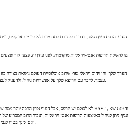
נגיף. הרפס נפוץ מאוד, בדרך כלל גורם לתסמינים לא קיימים או קלים, וני
ל מהסטיגמה הזו מתחקה אחר קמפיינים שיווקיים בשנות ה-80 שחפפו להשקת תרופות אנטי-ויראליות מוקדמות. 
הערך שלך. זהו זיהום ויראלי נפוץ שרוב אוכלוסיית העולם נושאת בצורה כ
עצמך, לדבר עם הרופא שלך על אפשרויות ניהול, ולהעניק לעצמך את אותה חמלה שהיית מציע לכל אחד אחר שמתמודד עם מצב בריאותי.
נגיף ניתן לניהול באמצעות תרופות אנטי-ויראליות, ועבור הרוב המכריע של 
ואם אינך בטוח לגבי הסטטוס שלך, בדיקת דם פשוטה מהספק שלך יכולה לתת לך תשובה ברורה.