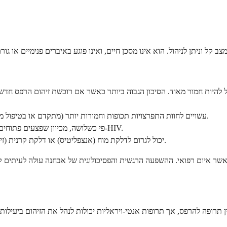
אנשים עם מערכות חיסוניות מוחלשות (כמו אלו עם HIV מתקדם או בטיפול מדכא חיסוני) עשויים לחוות התפרצויות תכופות וחמורות יותר.
HSV-2 מגביר את הסיכון לרכישת HIV פי כשלושה, מכיוון שפצעים פתוחים יוצרים נקודת כניסה לנגיף ה-HIV.
במקרים נדירים, HSV יכול לגרום לדלקת מוח (אנצפליטיס) או דלקת קרנית (זיהום עיניים), שניהם דורשים טיפול רפואי דחוף.
 תרופה להרפס, אך תרופות אנטי-ויראליות יכולות לנהל את הזיהום ביעילות. שלוש התרופות האנטי-ויראליות הנרשמ