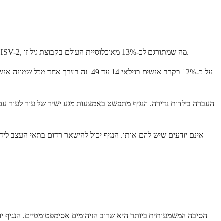
HSV-2 פחות נפוץ מ-HSV-1 אך עדיין משפיע על חלק ניכר מהאוכלוסייה. ה-WHO מעריך שכ-520 מיליון אנשים בגילאי 15 עד 49 ברחבי העולם נשאו HSV-2, מה שמתורגם לכ-13% מאוכלוסיית העולם בקבוצת גיל זו.
את הנגיף בהשוואה לכ-1 מתוך תשעה גברים. ההבדל נובע ברובו מגורמים בי
הסיבה המשמעותית ביותר היא שרוב הזיהומים אסימפטומטיים. הנגיף יו