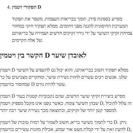
תפקודי ויטמין D
מסייע בספיגת סידן, תומך בבריאות העצמות. משפר את תפקוד
המערכת החיסונית להגנה מפני זיהומים. ממלא תפקיד חיוני במחזור
צמיחת זקיקי השיער על ידי גירוי זקיקים חדשים ושמירה על בריאותם
של אלה הקיימים.
הקשר בין ויטמין D לאובדן שיער
ויטמין D ממלא תפקיד חשוב בבריאותנו, והוא יכול גם להשפיע על השיער
שלנו. אנשים רבים עשויים לחוות נשירת שיער, ומחקרים מצביעים על כך
שמחסור בוויטמין D עשוי להיות גורם.
ויטמין D מסייע ביצירת זקיקי שיער חדשים, שהם נקבוביות קטנות בעור
שבהן השיער צומח. כאשר גופנו אינו מקבל מספיק ויטמין D, זה עלול להוביל
למספר קטן יותר של זקיקים, וכתוצאה מכך נשירת שיער רבה יותר.
כדי לתמוך בשיער בריא, חשוב לשמור על רמות טובות של ויטמין D. ניתן
להשיג זאת על ידי קבלת מעט אור שמש, אכילת מזונות עשירים בוויטמין D,