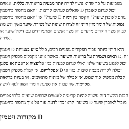
מצביעות על כך שהוא עשוי להיות
יותר מבעיה בריאותית כללית
. אנשים
שואלים לעתים קרובות, "האם מחסור בוויטמין D יכול לגרום לאובדן
שיער?" או "האם מחסור בוויטמין D גורם לאובדן שיער?" הקשר בין
רמות
נמוכות של חומר מזין חיוני זה לצורות שונות של נשירת שיער
משך תשומת
לב הן מצד חוקרים מדעיים והן מצד אנשים המתמודדים עם דילול שיער או
נשירה.
ויטמין D הוא חיוני ביותר עבור תפקודים גופניים רבים, כולל
סיוע בצמיחת
תאים ושמירה על בריאות השיער
. כאשר איננו מקבלים מספיק ויטמין D, זה
יכול לפגוע בשיער שלנו, ואולי לגרום לבעיות כמו
אלופציה אראטה או טלוגן
. אי קבלת מספיק ויטמין D יכולה לקרות מכמה סיבות, כגון
אי
אפקלוויום
קבלת מספיק אור שמש, אי אכילה של מזונות מתאימים, או בעיות בריאות
שהופכות את ספיגת חומרי המזון לגוף לקשה.
מסוימות
הבנת הקשר הזה עשויה להיות קריטית לאנשים שחווים שינויים בלתי צפויים
בשיער. קראו כדי לדעת עוד על איך מחסור בוויטמין D מוביל לאובדן שיער.
מקורות ויטמין D