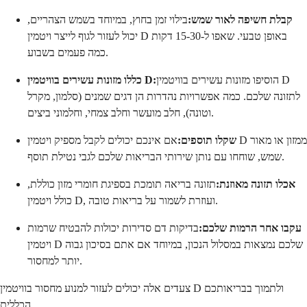
קבלת חשיפה לאור שמש:
בילוי זמן בחוץ, במיוחד בשמש הצהריים,
יכול לעזור לגוף לייצר ויטמין D באופן טבעי. שאפו ל-15-30 דקות
כמה פעמים בשבוע.
הוסיפו מזונות עשירים בוויטמין D
כללו מזונות עשירים בוויטמין D:
לתזונה שלכם. כמה אפשרויות נהדרות הן דגים שמנים (סלמון, מקרל
וטונה), חלב מועשר וחלב צמחי, וחלמוני ביצים.
שקלו תוספים:
אם אינכם יכולים לקבל מספיק ויטמין D ממזון או מאור
שמש, שוחחו עם נותן שירותי הבריאות שלכם לגבי נטילת תוסף.
אכלו תזונה מאוזנת:
תזונה בריאה תומכת בספיגת חומרי מזון כוללת,
כולל ויטמין D, ועוזרת לשמור על בריאות טובה.
עקבו אחר הרמות שלכם:
בדיקות דם סדירות יכולות להבטיח שרמות
ויטמין D שלכם נמצאות במסלול הנכון, במיוחד אם אתם בסיכון גבוה
יותר למחסור.
צעדים אלה יכולים לעזור למנוע מחסור בוויטמין D ולתמוך בבריאותכם
הכללית.