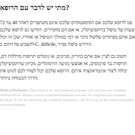
מתי יש לדבר עם הרופא?
פנו לרופא שלכם אם הסימפטומים שלכם אינם משתפרים לאחר 48 עד 72
שעות של טיפול בדוקסיציקלין, או אם הם מחמירים. הודיעו גם לרופא שלכם
אם אתם מפתחים שלשול מימי או דמי במהלך הטיפול או אחריו, שכן זה יכול
להצביע על זיהום ב-C. difficile, הדורש טיפול נפרד.
חשוב גם לציין אם אתם בהריון, מניקים, או נוטלים תרופות מדללות דם,
תרופות נגד פרכוסים, או אמצעי מניעה הורמונליים, מכיוון שדוקסיציקלין
יכולה ליצור אינטראקציה איתם. הרופא שלכם יכול לעזור לכם לנווט את
הדרך הבטוחה ביותר.
Medical Disclaimer:
This article is for informational purposes only and does not constitute
medical advice. Always consult a qualified healthcare provider for diagnosis and treatment
decisions. If you are experiencing a medical emergency, call 911 or go to the nearest emergency
room immediately.