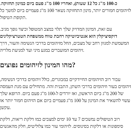
כ-100 מ"ג כל 12 שעות), ואחריו 100 מ"ג פעם ביום
כמינון תחזוקה
.
לזיהומים חמורים יותר, מינון התחזוקה נשאר 100 מ"ג פעמיים ביום למשך כל
תקופת הטיפול.
עם זאת, המינון המדויק שלך תלוי במצב המטופל וכיצד גופך מגיב.
דוקסיציקלין הוא אנטיביוטיקה רחבת טווח ממשפחת הטטרציקלינים
המשמשת למגוון רחב של מצבים, החל מזיהומים בדרכי הנשימה והעור, דרך
זיהומים המועברים במגע מיני ועד למניעת מלריה.
מהו המינון לזיהומים נפוצים?
עבור רוב הזיהומים החיידקיים במבוגרים, כולל זיהומים בדרכי הנשימה,
זיהומים בעור וזיהומים בדרכי השתן, התבנית זהה. מתחילים עם מנת העמסה
של 200 מ"ג ביום הראשון, ואז יורדים ל-100 מ"ג פעם ביום. הרופא שלך
עשוי להשאיר את המינון על 100 מ"ג פעמיים ביום אם הזיהום חמור יותר או
עקשן.
רוב הטיפולים נמשכים 7 עד 10 ימים למצבים כמו דלקת ריאות, דלקת
סימפונות או דלקות בסינוסים. לזיהומי עור כמו צלוליטיס, חלק מהאנשים