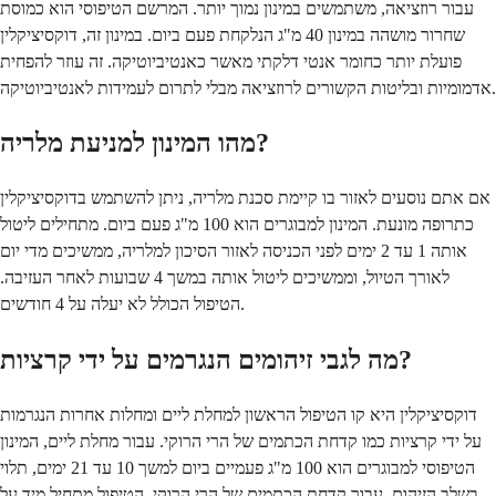
עבור רוזציאה, משתמשים במינון נמוך יותר. המרשם הטיפוסי הוא כמוסת
שחרור מושהה במינון 40 מ"ג הנלקחת פעם ביום. במינון זה, דוקסיציקלין
פועלת יותר כחומר אנטי דלקתי מאשר כאנטיביוטיקה. זה עוזר להפחית
אדמומיות ובליטות הקשורים לרוזציאה מבלי לתרום לעמידות לאנטיביוטיקה.
מהו המינון למניעת מלריה?
אם אתם נוסעים לאזור בו קיימת סכנת מלריה, ניתן להשתמש בדוקסיציקלין
כתרופה מונעת. המינון למבוגרים הוא 100 מ"ג פעם ביום. מתחילים ליטול
אותה 1 עד 2 ימים לפני הכניסה לאזור הסיכון למלריה, ממשיכים מדי יום
לאורך הטיול, וממשיכים ליטול אותה במשך 4 שבועות לאחר העזיבה.
הטיפול הכולל לא יעלה על 4 חודשים.
מה לגבי זיהומים הנגרמים על ידי קרציות?
דוקסיציקלין היא קו הטיפול הראשון למחלת ליים ומחלות אחרות הנגרמות
על ידי קרציות כמו קדחת הכתמים של הרי הרוקי. עבור מחלת ליים, המינון
הטיפוסי למבוגרים הוא 100 מ"ג פעמיים ביום למשך 10 עד 21 ימים, תלוי
בשלב הזיהום. עבור קדחת הכתמים של הרי הרוקי, הטיפול מתחיל מיד על