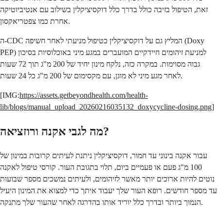
זאת, הטיפול בזיבה כולל בדרך כלל דוקסיציקלין בשילוב עם אנטיביוטיקה
אחרת כמו צפטריאקסון.
ה-CDC המליץ גם על דוקסיציקלין כטיפול מניעתי לאחר חשיפה (Doxy
PEP) למניעת זיהומים חיידקיים המועברים במגע מיני באוכלוסיות בסיכון
גבוה מסוימות. במקרה כזה, נלקח מינון יחיד של 200 מ"ג תוך 72 שעות
לאחר מגע מיני לא מוגן, עם מקסימום של 200 מ"ג כל 24 שעות.
[IMG:
https://assets.getbeyondhealth.com/health-
lib/blogs/manual_upload_20260216035132_doxycycline-dosing.png
]
מה לגבי אקנה ורוזציאה?
עבור אקנה בינוני עד חמור, דוקסיציקלין ניתנת לעיתים קרובות במינון של
100 מ"ג פעם או פעמיים ביום, תלוי בתגובת העור. קורסי טיפול לאקנה
נוטים להיות ארוכים יותר מאשר לזיהומים, ולעיתים נמשכים מספר שבועות
עד מספר חודשים. רופא העור שלך יעבוד איתך כדי למצוא את המינון היעיל
הנמוך ביותר ובדרך כלל יוריד אותו בהדרגה לאחר שהעור שלך מתנקה.