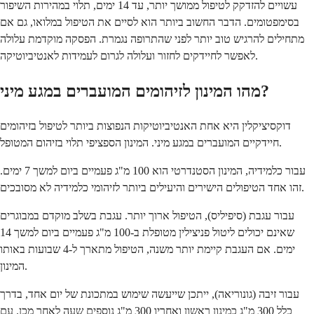
עשויים להזדקק לטיפול ממושך יותר, עד 14 ימים, תלוי במהירות השיפור
בסימפטומים. הדבר החשוב ביותר הוא לסיים את הטיפול במלואו, גם אם
מתחילים להרגיש טוב יותר לפני שהתרופה נגמרת. הפסקה מוקדמת עלולה
לאפשר לחיידקים לחזור ועלולה לגרום לעמידות לאנטיביוטיקה.
מהו המינון לזיהומים המועברים במגע מיני?
דוקסיציקלין היא אחת האנטיביוטיקות הנפוצות ביותר לטיפול בזיהומים
חיידקיים המועברים במגע מיני. המינון הספציפי תלוי בזיהום המטופל.
עבור כלמידיה, המינון הסטנדרטי הוא 100 מ"ג פעמיים ביום למשך 7 ימים.
זהו אחד הטיפולים הישירים והיעילים ביותר לזיהומי כלמידיה לא מסובכים.
עבור עגבת (סיפיליס), הטיפול ארוך יותר. עגבת בשלב מוקדם במבוגרים
שאינם יכולים ליטול פניצילין מטופלת ב-100 מ"ג פעמיים ביום למשך 14
ימים. אם העגבת קיימת יותר משנה, הטיפול מתארך ל-4 שבועות באותו
המינון.
עבור זיבה (גונוריאה), ייתכן שייעשה שימוש במתכונת של יום אחד, בדרך
כלל 300 מ"ג כמינון ראשון ואחריו 300 מ"ג נוספים שעה לאחר מכן. עם