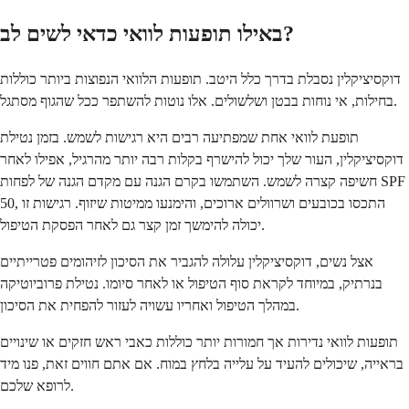
באילו תופעות לוואי כדאי לשים לב?
דוקסיציקלין נסבלת בדרך כלל היטב. תופעות הלוואי הנפוצות ביותר כוללות
בחילות, אי נוחות בבטן ושלשולים. אלו נוטות להשתפר ככל שהגוף מסתגל.
תופעת לוואי אחת שמפתיעה רבים היא רגישות לשמש. בזמן נטילת
דוקסיציקלין, העור שלך יכול להישרף בקלות רבה יותר מהרגיל, אפילו לאחר
חשיפה קצרה לשמש. השתמשו בקרם הגנה עם מקדם הגנה של לפחות SPF
50, התכסו בכובעים ושרוולים ארוכים, והימנעו ממיטות שיזוף. רגישות זו
יכולה להימשך זמן קצר גם לאחר הפסקת הטיפול.
אצל נשים, דוקסיציקלין עלולה להגביר את הסיכון לזיהומים פטרייתיים
בנרתיק, במיוחד לקראת סוף הטיפול או לאחר סיומו. נטילת פרוביוטיקה
במהלך הטיפול ואחריו עשויה לעזור להפחית את הסיכון.
תופעות לוואי נדירות אך חמורות יותר כוללות כאבי ראש חזקים או שינויים
בראייה, שיכולים להעיד על עלייה בלחץ במוח. אם אתם חווים זאת, פנו מיד
לרופא שלכם.