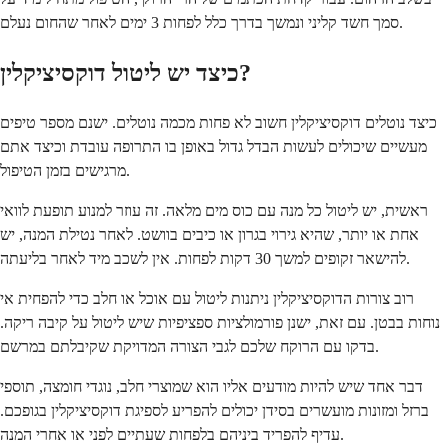
סמך חשד קליני ונמשך בדרך כלל לפחות 3 ימים לאחר שהחום נעלם.
כיצד יש ליטול דוקסיציקלין?
כיצד נוטלים דוקסיציקלין חשוב לא פחות מכמה נוטלים. ישנם מספר טיפים
מעשיים שיכולים לעשות הבדל גדול באופן בו התרופה עובדת וכיצד אתם
מרגישים בזמן הטיפול.
ראשית, יש ליטול כל מנה עם כוס מים מלאה. זה עוזר למנוע תופעת לוואי
אחת או יותר, שהיא גירוי בגרון או כיבים בוושט. לאחר נטילת המנה, יש
להישאר זקופים למשך 30 דקות לפחות. אין לשכב מיד לאחר בליעתה.
רוב צורות הדוקסיציקלין ניתנות ליטול עם אוכל או חלב כדי להפחית אי
נוחות בבטן. עם זאת, ישנן פורמולציות ספציפיות שיש ליטול על קיבה ריקה.
בדקו עם הרוקח שלכם לגבי הצורה המדויקת שקיבלתם במרשם.
דבר אחד שיש להיות מודעים אליו הוא שמוצרי חלב, נוגדי חומצה, תוספי
ברזל ומזונות מועשרים בסידן יכולים להפריע לספיגת דוקסיציקלין בגופכם.
עדיף להפריד ביניהם בלפחות שעתיים לפני או אחרי המנה.