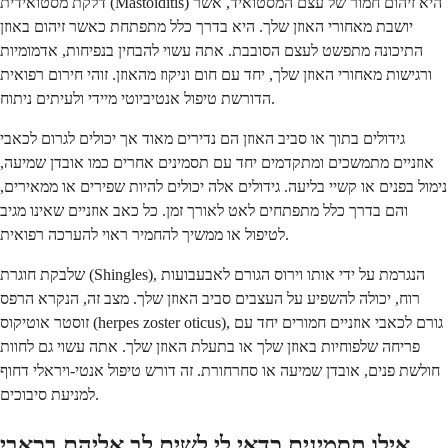
דלקת מסטואידית (Mastoiditis) היא זיהום חמור של עצם המסטואיד, אשר
יושבת מאחורי האוזן שלך. היא בדרך כלל מתפתחת כאשר זיהום באוזן
התיכונה מתפשט לעצם הסובבת. אתה עשוי להבחין בנפיחות, אדמומיות
ורגישות מאחורי האוזן שלך, יחד עם חום וניקוז מהאוזן. זוהי חירום רפואית
הדורשת טיפול אנטיביוטי מיידי ולעיתים ניתוח.
גידולים בתוך או סביב האוזן הם נדירים מאוד אך יכולים לגרום לכאבי
אוזניים מתמשכים ומתקדמים יחד עם תסמינים אחרים כמו אובדן שמיעה,
נימול בפנים או קשיי בליעה. גידולים אלה יכולים להיות שפירים או ממאירים,
והם בדרך כלל מתפתחים לאט לאורך זמן. כל כאב אוזניים שאינו מגיב
לטיפול או ממשיך להחמיר ראוי להערכה רפואית.
שלבקת חוגרת (Shingles), הנגרמת על ידי אותו וירוס הגורם לאבעבועות
רוח, יכולה להשפיע על העצבים סביב האוזן שלך. מצב זה, הנקרא הרפס
זוסטר אוטיקוס (herpes zoster oticus), גורם לכאבי אוזניים חמורים יחד עם
פריחה שלפוחיות באוזן שלך או בתעלת האוזן שלך. אתה עשוי גם לחוות
חולשת פנים, אובדן שמיעה או סחרחורת. זה דורש טיפול אנטי-ויראלי דחוף
למניעת סיבוכים.
אילו תסמינים כדאי לי לשים לב אליהם בכאבי