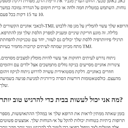
כאב באופן טבעי. החום העדין מגביר את זרימת הדם, מפחית דלקת ומספק
נוחות. השתמש במטלית חמה ולחה או כרית חימום על הגדרה נמוכה במשך
10 עד 15 דקות בכל פעם.
לכאבי אוזניים הקשורים ל-TMJ, הרופא שלך עשוי להמליץ על מגן פה ללבוש
בלילה. זה מונע חריקת שיניים ומעניק למפרק הלסת שלך זמן להתרפא.
תרגילי פיזיותרפיה ללסת שלך יכולים גם לעזור, יחד עם טכניקות להפחתת
מתח מכיוון שמתח לעיתים קרובות מחמיר בעיות TMJ.
ניתוח נדרש לעיתים רחוקות אך עשוי להיות מומלץ למצבים מסוימים.
צינורות אוזניים מסייעים בניקוז נוזלים מתמשכים אצל ילדים עם זיהומים
חוזרים באוזניים. דלקת מסטואידית עשויה לדרוש ניתוח לניקוז זיהום
מהעצם. כולסטאטומות דורשות הסרה כירורגית למניעת פגיעה בשמיעה
שלך.
מה אני יכול לעשות בבית כדי להרגיש טוב יותר?
בזמן שאתה ממתין לראות את הרופא שלך או במהלך ההתאוששות, מספר
תרופות ביתיות בטוחות יכולות להקל על אי-הנוחות שלך. אמצעים פשוטים
אלה פועלים לצד טיפול רפואי כדי לעזור לך להרגיש טוב יותר מהר יותר.