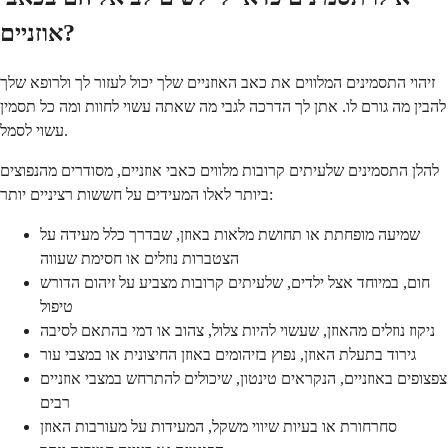
אוזניים?
זיהוי התסמינים המלווים את כאב האוזניים שלך יכול לעזור לך ולרופא שלך
להבין מה גורם לו. אתן לך הדרכה לגבי מה שאתה עשוי לחוות ומה כל תסמין
עשוי לסמל.
להלן התסמינים שלעיתים קרובות מלווים כאבי אוזניים, מסודרים מהנפוצים
ביותר לאלו המעידים על חששות רציניים יותר:
שמיעה מופחתת או תחושת מלאות באוזן, שבדרך כלל מעידה על
הצטברות נוזלים או חסימת שעווה
חום, במיוחד אצל ילדים, שלעיתים קרובות מצביע על זיהום הדורש
טיפול
ניקוז נוזלים מהאוזן, שעשוי להיות צלול, צהוב או דמי בהתאם לסיבה
גירוד בתעלת האוזן, נפוץ בזיהומים באוזן החיצונית או במצבי עור
צפצופים באוזניים, הנקראים טינטון, שיכולים להתרחש במצבי אוזניים
רבים
סחרחורת או בעיות שיווי משקל, המעידות על מעורבות האוזן