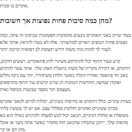
אוזניים בו זמנית.
מהן כמה סיבות פחות נפוצות אך חשובות?
בעוד שרוב כאבי האוזניים נובעים מהסיבות הפשוטות שכיסינו זה עתה, כמה
מצבים פחות תכופים ראויים למודעותך. אלה לא נועדו להדאיג אותך אלא
לעזור לך לזהות מתי משהו דורש תשומת לב רפואית קרובה יותר.
קרע בעור התוף יכול להתרחש משינויי לחץ פתאומיים, רעשים חזקים,
זיהומים, או דקירה מקרית של משהו בתעלת האוזן שלך. אתה עשוי להרגיש
כאב חד פתאומי ואחריו הקלה כאשר הלחץ משתחרר, יחד עם ניקוז נוזלים
ואובדן שמיעה. החדשות הטובות הן שרוב קרעים עור התוף מתרפאים
מעצמם תוך מספר שבועות בטיפול נאות.
בעיות שיניים, כולל זיהומים או מורסות בשיניים, יכולות לגרום לכאבי אוזניים
מכיוון ששיניים ואוזניים חולקות מסלולי עצב. אם יש לך עששת בלתי
מטופלת או מחלת חניכיים, הכאב יכול לנוע למעלה ולהרגיש כאילו הוא בא
מהאוזן שלך. ייתכן שתבחין שהכאב הזה מחמיר כאשר אתה נושך או אוכל
מזון חם או קר.