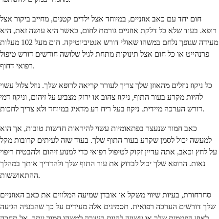
חום יחד עם כאב אוזניים, במיוחד אצל ילדים קטנים, מחייב ביקור אצל
רופא. בעוד שלא כל דלקת אוזניים גורמת לחום, כאשר היא עושה זאת, היא
מעידה שגופך נלחם במשהו שאולי דורש אנטיביוטיקה. חום מעל 102 מעלות
פרנהייט או כל חום אצל תינוקות מתחת לגיל שלושה חודשים דורש טיפול
רפואי דחוף.
כל ניקוז נוזלים מהאוזן שלך צריך לעורר קריאה לרופא שלך. נוזל צלול עשוי
להיות מקרע בעור התוף, ניקוז צהוב או ירוק מצביע על זיהום, וניקוז דמי
דורש הערכה מיידית. ניקוז בעל ריח רע מדאיג במיוחד ולא צריך לחכות.
כאב חמור שנעצר בפתאומיות עשוי להיראות חדשות טובות, אך הוא
למעשה יכול לסמן שקרע בעור התוף שלך. בעוד שזה לעיתים קרובות מקל
על לחץ וכאב, אתה עדיין זקוק לטיפול רפואי כדי למנוע זיהום ולהבטיח ריפוי
נאות. הרופא שלך יכול לבדוק את עור התוף שלך ולהדריך אותך במהלך
ההתאוששות.
סחרחורת, בעיות שיווי משקל או אובדן שמיעה המלווים את כאב האוזניים
שלך דורשים הערכה רפואית. תסמינים אלה מעידים על כך שהבעיה הגיעה
לאוזן הפנימית שלך או עשויה להיות קשורה למשהו חמור יותר. אל תחכה