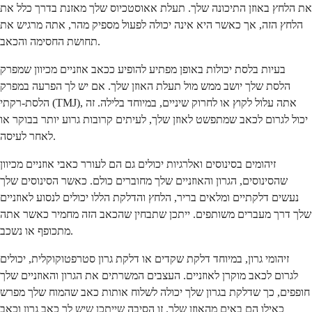
את הלחץ באוזן התיכונה שלך. תעלת אאוסטכיוס שלך מאזנת בדרך כלל את
הלחץ הזה, אך כאשר היא אינה יכולה לפעול מספיק מהר, אתה מרגיש את
תחושת החסימה והכאב.
בעיות בלסת יכולות באופן מפתיע להופיע ככאב אוזניים מכיוון שמפרק
הלסת שלך יושב ממש מול תעלת האוזן שלך. אם יש לך הפרעה במפרק
הלסת-רקתי (TMJ), אתה עלול לקוץ או לחרוק שיניים, במיוחד בלילה. זה
יכול לגרום לכאב שמתפשט לאוזן שלך, לעיתים קרובות גרוע יותר בבוקר או
לאחר לעיסה.
זיהומים בסינוסים ואלרגיות יכולים גם הם לעורר כאבי אוזניים מכיוון
שהסינוסים, הגרון והאוזניים שלך מחוברים כולם. כאשר הסינוסים שלך
נעשים דלקתיים ומלאים בריר, הלחץ והדלקת הללו יכולים לנסוע לאוזניים
שלך דרך מעברים משותפים. ייתכן שתבחין שהכאב הזה מחמיר כאשר אתה
מתכופף או נשכב.
זיהומי גרון, במיוחד דלקת שקדים או דלקת גרון סטרפטוקוקלית, יכולים
לגרום לכאב מוקרן לאוזניים. העצבים המשרתים את הגרון והאוזניים שלך
חופפים, כך שדלקת בגרון שלך יכולה לשלוח אותות כאב שהמוח שלך מפרש
כאילו הם באים מהאוזן שלך. זו הסיבה שייתכן שיש לך כאב גרון וכאב