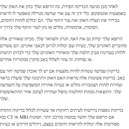
לאחר מכן מגיעה הבדיקה הפיזית, בה הרופא שלך בוחן את האוזן שלך
באמצעות אוטוסקופ. כלי ידני זה עם אור ועדשה מגדילה מאפשר לו לראות
בבירור את תעלת האוזן ואת עור התוף שלך. הם יכולים לזהות זיהומים,
חסימות, אדמומיות, נוזלים או נזק לעור התוף שלך בדרך זו.
הרופא שלך יבדוק גם את האף, הגרון והצוואר שלך. מכיוון שאזורים אלה
מחוברים לאוזניים שלך, בעיות שם יכולות לגרום לכאבי אוזניים. הם עשויים
ללחוץ בעדינות סביב הלסת שלך ומאחורי האוזניים שלך כדי לבדוק רגישות
או נפיחות. זה עוזר לשלול כאב מוקרן ממקורות אחרים.
בדיקות שמיעה עשויות להיות מוצעות אם יש לך אובדן שמיעה יחד עם
כאב. בדיקות פשוטות אלה מראות האם האוזן התיכונה שלך פועלת כראוי
ועוזרות לזהות הצטברות נוזלים או בעיות אחרות המשפיעות על השמיעה
שלך. התוצאות מנחות החלטות טיפול ועוזרות לעקוב אחר ההתאוששות
שלך.
בדיקות נוספות נדרשות לעיתים רחוקות אך עשויות לכלול בדיקות הדמיה
כמו CT או MRI אם הרופא שלך חושד במשהו מורכב יותר. תמונות
מפורטות אלה יכולות להראות זיהומים בעצם, גידולים חריגים או בעיות