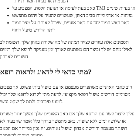
הפנימית או בעיות חמורות יותר
כאב בעת לעיסה או תנועת הלסת, המצביע על TMJ או בעיות שיניים
נפיחות או אדמומיות סביב האוזן, שעשויים להעיד על זיהום מתפשט
כאב ראש חמור יחד עם כאב אוזניים, שיכול לאותת על מצב חמור
יותר הדורש טיפול דחוף
תסמינים אלה עוזרים לצייר תמונה של מה שקורה באוזן שלך. תשומת לב
לאילו מהם יש לך וכיצד הם משתנים לאורך זמן מעניקה לרופא שלך רמזים
חשובים לאבחון.
מתי כדאי לי לדאוג ולראות רופא?
רוב כאבי האוזניים משתפרים מעצמם או עם טיפול ביתי פשוט, אך מצבים
מסוימים דורשים טיפול רפואי מקצועי. לדעת מתי לקרוא לרופא שלך יכול
למנוע סיבוכים ולתת לך שקט נפשי.
עליך ליצור קשר עם הרופא שלך אם כאב האוזניים שלך נמשך יותר משניים
או שלושה ימים ללא שיפור. כאב מתמשך בדרך כלל אומר שהבעיה לא
תיפתר מעצמה ודורשת אבחון וטיפול נאותים. זה נכון במיוחד אם הכאב
מחמיר במקום להשתפר.