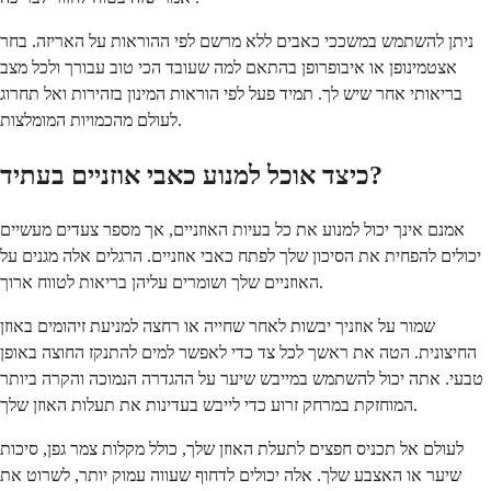
ניתן להשתמש במשככי כאבים ללא מרשם לפי ההוראות על האריזה. בחר
אצטמינופן או איבופרופן בהתאם למה שעובד הכי טוב עבורך ולכל מצב
בריאותי אחר שיש לך. תמיד פעל לפי הוראות המינון בזהירות ואל תחרוג
לעולם מהכמויות המומלצות.
כיצד אוכל למנוע כאבי אוזניים בעתיד?
אמנם אינך יכול למנוע את כל בעיות האוזניים, אך מספר צעדים מעשיים
יכולים להפחית את הסיכון שלך לפתח כאבי אוזניים. הרגלים אלה מגנים על
האוזניים שלך ושומרים עליהן בריאות לטווח ארוך.
שמור על אוזניך יבשות לאחר שחייה או רחצה למניעת זיהומים באוזן
החיצונית. הטה את ראשך לכל צד כדי לאפשר למים להתנקז החוצה באופן
טבעי. אתה יכול להשתמש במייבש שיער על ההגדרה הנמוכה והקרה ביותר
המוחזקת במרחק זרוע כדי לייבש בעדינות את תעלות האוזן שלך.
לעולם אל תכניס חפצים לתעלת האוזן שלך, כולל מקלות צמר גפן, סיכות
שיער או האצבע שלך. אלה יכולים לדחוף שעווה עמוק יותר, לשרוט את