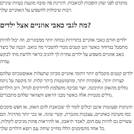
מוקדם לפני שהן הופכות לכואבות. היגיינת פה טובה מונעת בעיות שיניים
רבות שיכולות להשפיע על האוזניים שלך.
מה לגבי כאבי אוזניים אצל ילדים?
ילדים חווים כאבי אוזניים בתדירות גבוהה יותר ממבוגרים, וזה יכול להיות
מתסכל במיוחד כאשר הם קטנים מכדי להסביר מה כואב. הבנה של כיצד
כאב אוזניים משפיע על ילדים עוזרת לך להגיב כראוי ולדעת מתי לבקש
עזרה.
ילדים קטנים מקבלים יותר זיהומי אוזניים מכיוון שתעלות אאוסטכיוס שלהם
קצרות יותר, אופקיות יותר, ומתמוטטות ביתר קלות. זה מקשה על ניקוז
נוזלים מהאוזן התיכונה, יוצר סביבה מושלמת לחיידקים לגדול. רוב הילדים
גדלים מנטיות אלה כאשר מבני הראש והצוואר שלהם מתבגרים.
תינוקות ופעוטות אינם יכולים לומר לך שכואבת להם האוזן, אז חפש סימנים
כמו משיכה באוזניים, עצבנות מוגברת, קשיי שינה, או בכי יותר מהרגיל. הם
עשויים גם להיות עם חום, לאבד תיאבון, או להיראות פחות מגיבים לקולות.
כל אחד מהסימנים הללו מחייב שיחה עם רופא הילדים שלך.