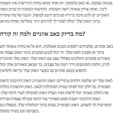
פעימה עמומה, או כאב מתמשך. זהו אחד מהאי-נוחות הדורשות את תשומת
ליבך, ואתה צודק שאתה רוצה תשובות. החדשות הטובות הן שרוב כאבי
האוזניים יש להם סיבה ברורה ומגיבים היטב לטיפול, והבנה של מה שקורה
בתוך האוזן שלך יכולה לעזור לך להרגיש יותר בשליטה ופחות מודאג.
מה בדיוק כאב אוזניים ולמה זה קורה?
כאב אוזניים, שלעיתים רופאים מכנים אוטלגיה, הוא כל אי-נוחות שאתה חש
בתוך או מסביב לאוזן שלך. זה יכול לנבוע ממבנים בתוך האוזן עצמה או
מאזורים סמוכים החולקים מסלולי עצב עם האוזן שלך. האוזן שלך מחוברת
לגרון, הלסת והסינוסים דרך רשת של עצבים, כך שכאב מאזורים אלה יכול
להופיע ככאב אוזניים גם כאשר האוזן שלך בריאה לחלוטין.
לאוזן שלך יש שלושה חלקים עיקריים: האוזן החיצונית, האוזן התיכונה והאוזן
הפנימית. כל חלק יכול לפתח בעיות המובילות לכאב. האוזן החיצונית כוללת
את החלק שאתה יכול לראות ואת תעלת האוזן המובילה לעור התוף שלך.
האוזן התיכונה יושבת ממש מאחורי עור התוף ומכילה עצמות זעירות
המסייעות לך לשמוע. האוזן הפנימית, עמוק בתוך הגולגולת שלך, מטפלת גם
בשמיעה וגם בשיווי משקל.