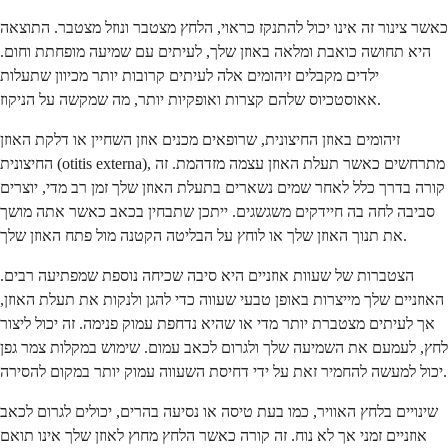
כאשר צינור זה אינו יכול להתנקז כראוי, הלחץ מצטבר ונוזל מצטבר. התוצאה
היא תחושה כואבת ומלאה באוזן שלך, לעיתים עם שמיעה מופחתת וחום.
ילדים מקבלים זיהומים אלה לעיתים קרובות יותר מכיוון שתעלות
אאוסטכיוס שלהם קצרות ואופקיות יותר, מה שמקשה על הניקוז.
זיהומים באוזן החיצונית, שרופאים מכנים אוזן השחיין או דלקת האוזן
החיצונית (otitis externa), מתרחשים כאשר תעלת האוזן עצמה מזדהמת. זה
קורה בדרך כלל לאחר שמים נשארים בתעלת האוזן שלך זמן רב מדי, יוצרים
סביבה לחה בה חיידקים משגשגים. ייתכן שתבחין בכאב כאשר אתה מושך
את תנוך האוזן שלך או לוחץ על הבליטה הקטנה מול פתח האוזן שלך.
הצטברות של שעוות אוזניים היא סיבה שכיחה נוספת שמפתיעה רבים.
האוזניים שלך מייצרות באופן טבעי שעווה כדי להגן ולנקות את תעלת האוזן,
אך לעיתים מצטברת יותר מדי או שהיא נדחפת עמוק פנימה. זה יכול ליצור
לחץ, לעמעם את השמיעה שלך ולגרום לכאב עמום. שימוש במקלות צמר גפן
יכול למעשה להחמיר זאת על ידי דחיסת השעווה עמוק יותר במקום להסירה.
שינויים בלחץ האוויר, כמו בעת טיסה או נסיעה בהרים, יכולים לגרום לכאב
אוזניים זמני אך לא נוח. זה קורה כאשר הלחץ מחוץ לאוזן שלך אינו תואם