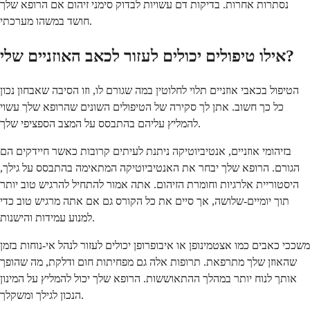
נסתרות אחרות. בדיקות דם עשויות לבדוק סימני זיהום אם הרופא שלך
חושד במשהו מערכתי.
אילו טיפולים יכולים לעזור לכאב האוזניים שלי?
הטיפול בכאבי אוזניים תלוי לחלוטין במה שגורם לו, וזו הסיבה שאבחון נכון
כל כך חשוב. אתן לך סקירה של הטיפולים השונים שהרופא שלך עשוי
להמליץ עליהם בהתבסס על המצב הספציפי שלך.
בזיהומי אוזניים, אנטיביוטיקה ניתנת לעיתים קרובות כאשר חיידקים הם
הגורם. הרופא שלך יבחר את האנטיביוטיקה המתאימה בהתבסס על גילך,
היסטוריית אלרגיות וחומרת הזיהום. אתה אמור להתחיל להרגיש טוב יותר
תוך יומיים-שלושה, אך סיים את כל הקורס גם אם אתה מרגיש טוב כדי
למנוע עמידות והישנות.
משככי כאבים כמו אצטמינופן או איבופרופן יכולים לעזור לנהל אי-נוחות בזמן
שהאוזן שלך מתרפאת. תרופות אלה גם מפחיתות חום ודלקת, מה שהופך
אותך לנוח יותר במהלך ההתאוששות. הרופא שלך יכול להמליץ על המינון
הנכון לגילך ומשקלך.