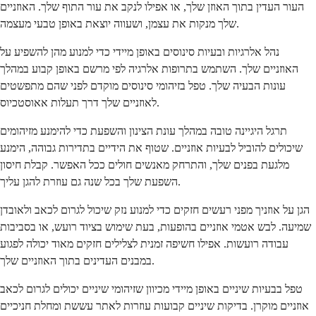
העור העדין בתוך האוזן שלך, או אפילו לנקב את עור התוף שלך. האוזניים
שלך מנקות את עצמן, ושעווה יוצאת באופן טבעי מעצמה.
נהל אלרגיות ובעיות סינוסים באופן מיידי כדי למנוע מהן להשפיע על
האוזניים שלך. השתמש בתרופות אלרגיה לפי מרשם באופן קבוע במהלך
עונות הבעיה שלך. טפל בזיהומי סינוסים מוקדם לפני שהם מתפשטים
לאוזניים שלך דרך תעלות אאוסטכיוס.
תרגל היגיינה טובה במהלך עונת הצינון והשפעת כדי להימנע מזיהומים
שיכולים להוביל לבעיות אוזניים. שטוף את הידיים בתדירות גבוהה, הימנע
מלגעת בפנים שלך, והתרחק מאנשים חולים ככל האפשר. קבלת חיסון
השפעת שלך בכל שנה גם עוזרת להגן עליך.
הגן על אוזניך מפני רעשים חזקים כדי למנוע נזק שיכול לגרום לכאב ולאובדן
שמיעה. לבש אטמי אוזניים בהופעות, בעת שימוש בציוד רועש, או בסביבות
עבודה רועשות. אפילו חשיפה זמנית לצלילים חזקים מאוד יכולה לפגוע
במבנים העדינים בתוך האוזניים שלך.
טפל בבעיות שיניים באופן מיידי מכיוון שזיהומי שיניים יכולים לגרום לכאב
אוזניים מוקרן. בדיקות שיניים קבועות עוזרות לאתר עששת ומחלת חניכיים