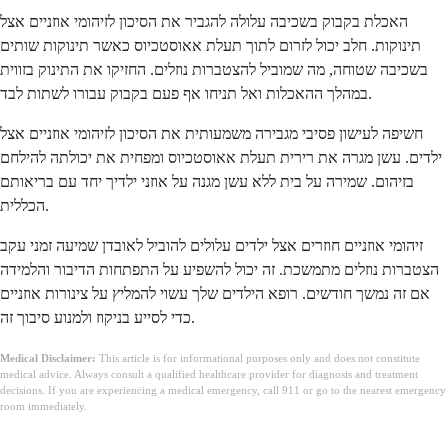
האכלת בקבוק בשכיבה עלולה להגביר את הסיכון לזיהומי אוזניים אצל
תינוקות. חלב יכול לזרום לתוך תעלת אאוסטכיוס כאשר תינוקות שותים
בשכיבה שטוחה, מה שמוביל להצטברות נוזלים. החזיקו את התינוק בזווית
במהלך ההאכלות ואל תניחו אף פעם בקבוק עבורו לשתות לבד.
חשיפה לעישון פסיבי מגבירה משמעותית את הסיכון לזיהומי אוזניים אצל
ילדים. עשן מגרה את רירית תעלת אאוסטכיוס ומפחית את יכולתה להילחם
בזיהום. שמירה על בית ללא עשן מגנה על אוזני ילדיך יחד עם בריאותם
הכללית.
זיהומי אוזניים חוזרים אצל ילדים עלולים להוביל לאובדן שמיעה זמני עקב
הצטברות נוזלים מתמשכת. זה יכול להשפיע על התפתחות הדיבור והלמידה
אם זה נמשך חודשים. רופא הילדים שלך עשוי להמליץ על צינורות אוזניים
כדי לסייע בניקוז ולמנוע סיבוך זה.
Medical Disclaimer:
This article is for informational purposes only and does not constitute
medical advice. Always consult a qualified healthcare provider for diagnosis and treatment
decisions. If you are experiencing a medical emergency, call 911 or go to the nearest emergency
room immediately.