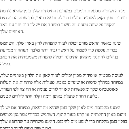
מנוחה ושתייה מספקת תומכים במערכת החיסונית שלך בזמן שהיא נלחמת
בזיהום. גופך זקוק לאנרגיה ונוזלים כדי להתרפא כראוי, לכן שתה הרבה מים
והקפד על שינה נוספת. זה חשוב במיוחד אם יש לך חום יחד עם כאב
האוזניים שלך.
שינה כאשר הראש מורם יכולה לעזור להפחית לחץ באוזן שלך. השתמש
בכרית נוספת כדי לשמור על ראשך גבוה יותר מלבך. תנוחה זו מסייעת
בנוזלים להתנקז מהאוזן התיכונה ויכולה להפחית משמעותית את הכאב
בלילה.
לעיסת מסטיק או פיהוק מכוון יכולים לעזור לאזן את הלחץ באוזניים שלך,
במיוחד במהלך טיסות או שינויים בגובה. פעולות אלה פותחות את תעלות
אאוסטכיוס שלך ומאפשרות לאוויר לזרום פנימה או החוצה לפי הצורך.
בליעה חוזרת פועלת באופן דומה וקלה יותר לילדים קטנים.
הימנע מהכנסת מים לאוזן שלך בזמן שהיא מתרפאת, במיוחד אם יש לך
זיהום באוזן החיצונית או קרע בעור התוף. השתמש בכדורי צמר גפן מצופים
בוזלין בזמן מקלחת כדי למנוע מים להיכנס. הימנע משחייה עד שהרופא שלך
יאמר שזה בטוח לחזור לבריכה.