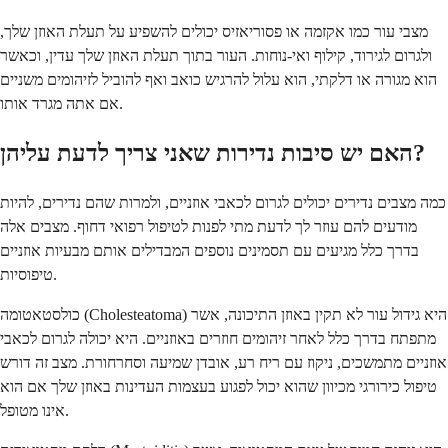
מצבי עור כמו אקזמה או פסוריאזיס יכולים להשפיע על תעלת האוזן שלך,
ולגרום לגירוד, קילוף ואי-נוחות. העור בתוך תעלת האוזן שלך עדין, וכאשר
הוא מגורה או דלקתי, הוא עלול להרגיש כואב ואף להוביל לזיהומים משניים
אם אתה מגרד אותו.
האם יש סיבות נדירות שאני צריך לדעת עליהן?
כמה מצבים נדירים יכולים לגרום לכאבי אוזניים, ולמרות שהם נדירים, להיות
מודעים להם עוזר לך לדעת מתי לפנות לטיפול רפואי דחוף. מצבים אלה
בדרך כלל מגיעים עם תסמינים נוספים המבדילים אותם מבעיות אוזניים
טיפוסיות.
כולסטאטומה (Cholesteatoma) היא גידול עור לא תקין באוזן התיכונה, אשר
מתפתח בדרך כלל לאחר זיהומים חוזרים באוזניים. היא יכולה לגרום לכאבי
אוזניים מתמשכים, ניקוז עם ריח רע, אובדן שמיעה וסחרחורת. מצב זה דורש
טיפול כירורגי מכיוון שהוא יכול לפגוע בעצמות העדינות באוזן שלך אם הוא
אינו מטופל.