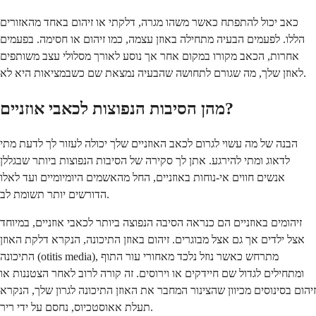
כאב יכול להתפתח כאשר משהו מגרה, דלקתי או זיהום באחד מהאזורים
הללו. לפעמים הבעיה מתחילה באוזן עצמה, כמו זיהום או חסימה. בפעמים
אחרות, הכאב מקורו במקום אחר אך נוסע לאורך מסלולי עצב משותפים
לאוזן שלך, מה שגורם לתחושה שהבעיה נמצאת שם כשבמציאות היא לא.
מהן הסיבות הנפוצות לכאבי אוזניים?
הבנה של מה עשוי לגרום לכאב האוזניים שלך יכולה לעזור לך לדעת מתי
לדאוג ומתי להירגע. אתן לך סקירה של הסיבות הנפוצות ביותר שבגללן
אנשים חווים אי-נוחות באוזניים, החל מהאשמים היומיומיים ועד לאלו
הדורשים יותר תשומת לב.
זיהומים באוזניים הם כנראה הסיבה הנפוצה ביותר לכאבי אוזניים, במיוחד
אצל ילדים אך גם אצל מבוגרים. זיהום באוזן התיכונה, הנקרא דלקת האוזן
התיכונה (otitis media), מתרחש כאשר נוזל נלכד מאחורי עור התוף
ומתחילים לגדול שם חיידקים או וירוסים. זה קורה לרוב לאחר הצטננות או
זיהום בסינוסים מכיוון שהצינור המחבר את האוזן התיכונה לגרון שלך, הנקרא
תעלת אאוסטכיוס, נחסם על ידי ריר.