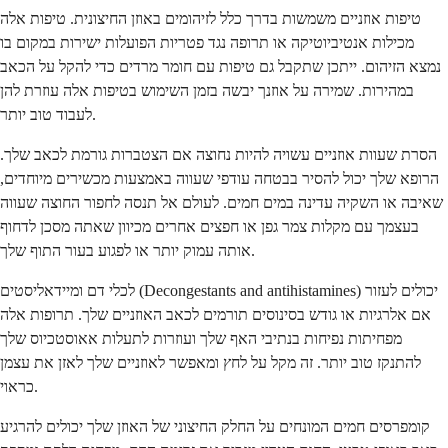
טיפות אוזניים משמשות בדרך כלל לזיהומים באוזן החיצונית. טיפות אלה
מכילות אנטיביוטיקה או תרופה נגד פטריות הפועלות ישירות במקום בו
נמצא הזיהום. ייתכן שתקבל גם טיפות עם חומר מרדים כדי להקל על הכאב
במהירות. שמירה על אוזנך יבשה בזמן השימוש בטיפות אלה עוזרת להן
לעבוד טוב יותר.
הסרת שעוות אוזניים עשויה להיות נחוצה אם הצטברות גורמת לכאב שלך.
הרופא שלך יכול להסיר בבטחה עודפי שעווה באמצעות מכשירים מיוחדים,
שאיבה או השקיה עדינה במים חמים. לעולם אל תנסה לחפור החוצה שעווה
בעצמך עם מקלות צמר גפן או חפצים אחרים מכיוון שאתה מסכן לדחוף
אותה עמוק יותר או לפגוע בעור התוף שלך.
לכלי דם ומיידאליסטים (Decongestants and antihistamines) יכולים לעזור
אם אלרגיות או גודש בסינוסים תורמים לכאב האוזניים שלך. תרופות אלה
מפחיתות נפיחות בנתיבי האף שלך ועוזרות לתעלות אאוסטכיוס שלך
להתנקז טוב יותר. זה מקל על לחץ ומאפשר לאוזניים שלך לאזן את עצמן
כראוי.
קומפרסים חמים המונחים על החלק החיצוני של האוזן שלך יכולים להרגיע