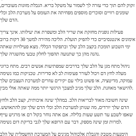
זקוק להם תוך כדי עזרה לך לשמור על משקל בריא. הגבלת מזונות מעובדים,
שומנים רוויים וסוכרים מוספים מפחיתה את העומס על מערכת הלב וכלי
הדם שלך.
פעילות גופנית מחזקת את שריר הלב ומשפרת את יעילותו. אינך צריך
אימונים אינטנסיביים כדי להפיק תועלת. הליכה מהירה למשך 30 דקות ברוב
ימי השבוע תומכת בקצב הלב שלך ובתפקוד הכללי. מצא פעילויות שאתה
נהנה מהן כך שתנועה תהפוך לחלק טבעי מהשגרה שלך.
ניהול מתח מגן על הלב שלך בדרכים שמפתיעות אנשים רבים. מתח כרוני
מעלה לחץ דם ויכול לעורר פעימות לב לא סדירות. טכניקות כמו נשימה
עמוקה, מדיטציה, או פשוט בילוי עם יקירים עוזרים למערכת העצבים שלך
להישאר מאוזנת. הלב שלך מגיב למצבך הרגשי יותר ממה שאתה אולי מבין.
שינה חשובה מאוד לבריאות הלב. במהלך שינה איכותית, קצב הלב ולחץ
הדם שלך יורדים, מה שנותן למערכת הלב וכלי הדם שלך זמן להתאושש.
שאפו לשבע עד תשע שעות בלילה. אם אתה נוחר בקול רם או מרגיש עייף
למרות זמן שינה מספק, דבר עם הרופא שלך לגבי בדיקת דום נשימה.
הימנעות מטבק והגבלת אלכוהול מגינים על המערכת החשמלית של הלב