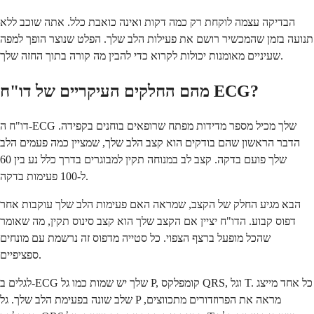
הבדיקה עצמה לוקחת רק כמה דקות ואינה כואבת כלל. אתה שוכב ללא
תנועה בזמן שהמכשיר רושם את פעילות הלב שלך. הפלט שנוצר הופך למפה
שעיניים מאומנות יכולות לקרוא כדי להבין מה קורה בתוך החזה שלך.
מהם החלקים העיקריים של דו"ח ECG?
דו"ח ה-ECG שלך מכיל מספר מדידות מפתח שרופאים בוחנים בקפידה.
הדבר הראשון שהם בודקים הוא קצב הלב שלך, שמציין כמה פעמים הלב
שלך פועם בדקה. קצב לב במנוחה תקין למבוגרים בדרך כלל נע בין 60
ל-100 פעימות בדקה.
הבא מגיע החלק של הקצב, שמראה האם פעימות הלב שלך עוקבות אחר
דפוס קבוע. הדו"ח יציין אם הקצב שלך הוא קצב סינוס תקין, מה שאומר
שהכל מופעל ברצף הצפוי. כל סטייה מדפוס זה נרשמת עם מונחים
ספציפיים.
לגלים ב-ECG שלך יש שמות כמו גל P, קומפלקס QRS, וגל T. כל אחד מייצג
שלב שונה בפעימת הלב שלך. גל P מראה את הפרוזדורים מתכווצים,