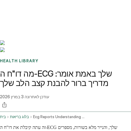
Benchmarks
Stories
FAQ
Sign up / Log in
HEALTH LIBRARY
מה דו"ח ה-ECG שלך באמת אומר:
מדריך ברור להבנת קצב הלב שלך
עודכן לאחרונה
3 במרץ 2026
Ecg Reports Understanding Results And Health Concerns
בלוג בריאות
בית
זה עתה קיבלת את דו"ח ה-ECG שלך, והנייר מלא בשורות, מספרים