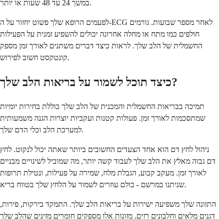
במשך 24 עד 48 שעות או יותר.
לפעמים הרופא שלך פשוט יחזור על ה-ECG לאחר מספר שבועות. גורמים
חולפים כמו מתח או מחלה אחרונה יכולים להשפיע זמנית על הפעילות
החשמלית של הלב שלך. לראות כיצד דברים משתנים לאורך זמן מספק
קונטקסט חשוב לפירוש.
כיצד תוכל לשמור על בריאות הלב שלך?
תמיכה בבריאות החשמלית והמכנית של הלב שלך כוללת בחירות יומיות
שמתסכמות לאורך זמן. פעולות קטנות ועקביות יוצרות הגנה משמעותית
למערכת הלב וכלי הדם שלך.
ניהול לחץ דם הוא אחד הצעדים החשובים ביותר שאתה יכול לנקוט. לחץ
דם גבוה מאלץ את הלב שלך לעבוד קשה יותר, מה שמוביל לשינויים מבניים
לאורך זמן. מעקב קבוע, הגבלת מלח, שמירה על פעילות, ונטילת תרופות
שניתנו במרשם - כולם עוזרים לשמור על הלחץ שלך בטווח בריא.
התזונה שלך משפיעה ישירות על בריאות הלב שלך. התמקד בירקות, פירות,
דגנים מלאים וחלבונים רזים. מזונות אלו מספקים חומרים מזינים שהלב שלך