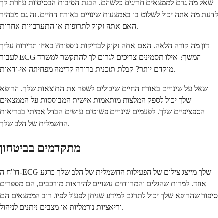
שאל מה גרם לממצאים חריגים כלשהם. הבנת הסיבות הבסיסיות עוזרת לך
לדעת מה אתה יכול לשלוט בו באמצעות שינויים באורח החיים. זה גם מבהיר
האם אתה זקוק לתרופות או התערבויות אחרות.
דון מה קורה הלאה. האם אתה זקוק לבדיקות נוספות? באיזו תדירות עליך
לעבור ECG המשך? אילו תסמינים צריכים לגרום לך להתקשר למשרד
מוקדם יותר? קבלת תוכנית ברורה קדימה מפחיתה אי-ודאות.
שאל על שינויים באורח החיים שיכולים לשפר את התוצאות שלך. הרופא
שלך יכול לספק המלצות מותאמות אישית המבוססות על הממצאים
הספציפיים שלך. לפעמים שינויים פשוטים עושים הבדל אמיתי בבריאות
החשמלית של הלב שלך.
מתקדמים בביטחון
דו"ח ה-ECG שלך מייצג צילום של הפעילות החשמלית של הלב שלך ברגע
אחד. למרות שהגלים והמרווחים עשויים להיראות מורכבים, הם מספרים
סיפור שהרופא שלך יכול לתרגם למידע שניתן לפעול לפיו. רוב הממצאים הם
וריאציות נורמליות או מצבים ניתנים לניהול.