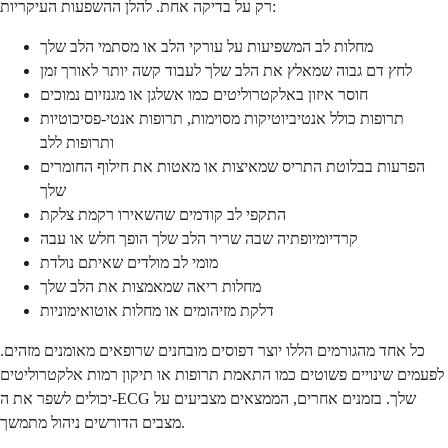
רק על בדיקה אחת. להלן ההשפעות העיקריות:
מחלות לב המשפיעות על עורקי הלב או מסתמי הלב שלך
לחץ דם גבוה שמאלץ את הלב שלך לעבוד קשה יותר לאורך זמן
חוסר איזון באלקטרוליטים כמו אשלגן או מגנזיום נמוכים
תרופות כולל אנטיביוטיקות מסוימות, תרופות אנטי-פסיכוטיות
ותרופות ללב
הפרעות בבלוטת התריס שמאיצות או מאטות את חילוף החומרים
שלך
התקפי לב קודמים שהשאירו רקמת צלקת
קרדיומיופתיה שבה שריר הלב שלך הופך חלש או עבה
מומי לב מולדים שאיתם נולדת
מחלות ריאה שמאמצות את הלב שלך
דלקת מזיהומים או מחלות אוטואימוניות
כל אחד מהגורמים הללו יוצר דפוסים מובחנים שרופאים מאומנים מזהים.
לפעמים שינויים פשוטים כמו התאמת תרופות או תיקון רמות אלקטרוליטים
יכולים לשפר את ה-ECG שלך. בזמנים אחרים, הממצאים מצביעים על
מצבים הדורשים ניהול מתמשך.