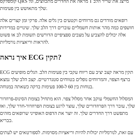
קומפלקס QRS מראה את החדרים מתכווצים, וגל T מייצג את שריר הלב
שלך מתאושש בין פעימות.
רופאים מודדים גם מרווחים וקטעים בין גלים אלה. פרקי זמן קצרים אלה
חושפים כמה מהר אותות חשמליים עוברים דרך הלב שלך. שינויים במדידות
אלה יכולים להצביע על מצבים ספציפיים הדורשים תשומת לב או פשוט
להראות וריאציות נורמליות.
איך נראה ECG תקין?
ECG תקין מראה קצב יציב עם ריווח עקבי בין פעימות הלב. הגלים מופיעים
ברצף הצפוי, והמרווחים נופלים בטווחים סטנדרטיים. קצב הלב שלך נמצא
בנוחות בין 60 ל-100 פעימות בדקה כשאתה במנוחה.
המסלול החשמלי עוקב אחר מסלול צפוי. הוא מתחיל בצומת הסינוס-פרוזדור
שלך, עובר דרך הפרוזדורים שלך, עוצר לרגע בצומת הפרוזדור-חדר שלך, ואז
מתפשט דרך החדרים שלך. זה יוצר את הדפוס האופייני שרופאים מזהים
כבריא.
עם זאת, לנורמליות יכולות להיות וריאציות מסוימות. לספורטאים יש לעתים