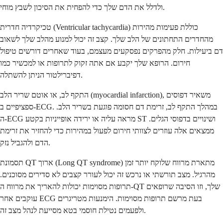
ולדלל את הדם שלך כדי להפחית את הסיכון לשבץ מוחי.
טכיקרדיה חדרית (Ventricular tachycardia) כוללת פעימות מהירות
מהחדרים התחתונים של הלב שלך. קצב זה יכול למנוע מהלב שלך לשאוב
דם ביעילות. חלק מהפרקים נפסקעים מעצמם, בעוד שאחרים דורשים טיפול
חירום. הרופא שלך יקבע אם אתה זקוק לתרופות או למכשיר כמו
דפיברילטור הניתן להשתלה.
התקף לב, או אוטם שריר הלב (myocardial infarction), משאיר דפוסים
ספציפיים ב-ECG. במהלך התקף לב, זרימת דם חסומה פוגעת בשריר הלב.
ה-ECG מראה עליה או ירידה אופייניות בקטע ST ושינויים בדפוסי הגלים.
ממצאים אלה עוזרים לצוותי חירום לפעול במהירות כדי להחזיר את זרימת
הדם ולהגביל נזק.
תסמונת QT ארוך (Long QT syndrome) מתארת מרווח שלוקח יותר זמן
מהרגיל. מצב תורשתי או נרכש זה יכול לעורר קצבים לא סדירים מסוכנים.
תרופות מסוימות יכולות להאריך את מרווח ה-QT שלך, וזו הסיבה שרופאים
עוקבים אחר ECG בעת מרשם תרופות מסוימות. הימנעות מטריגרים
ולפעמים נטילת חוסמי בטא מסייעת לנהל מצב זה.