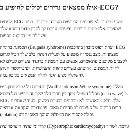
אילו ממצאים נדירים יכולים להופיע ב-ECG?
לעתים, ECG חושף דפוסים לא שכיחים הדורשים הערכה מיוחדת. בעוד
שמצבים אלה פחות תדירים, ידיעתם עוזרת לך להבין מדוע הרופא שלך
עשוי להזמין בדיקות נוספות.
תסמונת ברוגדה (Brugada syndrome) יוצרת דפוס מובחן בהרכבות ECG
ספציפיות. מצב גנטי זה משפיע על תעלות הנתרן בלב שלך ויכול לגרום
לקצבים מסוכנים פתאומיים. אנשים עם תסמונת ברוגדה עשויים לעולם לא
לחוות תסמינים, או שהם עשויים לחוות התעלפויות. דפיברילטור הניתן
להשתלה מציע הגנה לאלה הנמצאים בסיכון גבוה.
תסמונת וולף-פרקינסון-וויט (Wolff-Parkinson-White syndrome) כוללת
מסלול חשמלי נוסף בין חדרי הלב שלך. זה מופיע כגל דלתא (delta wave) ב-
ECG שלך. חלק מהאנשים לא מבחינים בבעיות כלשהן, בעוד שאחרים
חווים פרקים של פעימות לב מהירות מאוד. פרוצדורה הנקראת אבדציה
(ablation) יכולה להסיר את המסלול הנוסף באופן קבוע.
קרדיומיופתיה היפרטרופית (Hypertrophic cardiomyopathy) גורמת לשריר