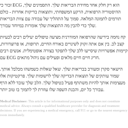
זכור כי ECG הוא רק חלק אחד מחידת הבריאות שלך. התסמינים שלך,
ההיסטוריה הרפואית, הרקע המשפחתי, ותוצאות בדיקות אחרות - כולם
תורמים לתמונה המלאה. סמוך על התהליך של עבודה עם צוות הבריאות
שלך כדי להבין מה התוצאות שלך אומרות במיוחד עבורך.
קח נחמה בידיעה שהרפואה המודרנית מציעה טיפולים יעילים רבים לבעיות
קצב לב. בין אם אתה זקוק לשינויים באורח החיים, תרופות, או פרוצדורות,
קיימות אפשרויות שיסייעו ללב שלך לתפקד בצורה אופטימלית. אנשים רבים
עם ECG חריג חיים חיים מלאים ופעילים עם ניהול מתאים.
הישאר סקרן ומעורב בבריאות שלך. שאל שאלות כשמשהו מבלבל אותך.
שמור עותקים של תוצאות הבדיקה שלך לרשומות שלך. פרקטיקות אלו
מעצימות אותך להיות משתתף פעיל בטיפול שלך. הלב שלך עובד ללא הרף
עבורך כל יום, והבנת השפה שלו עוזרת לך לתמוך בו טוב יותר.
Medical Disclaimer:
This article is for informational purposes only and does not constitute
medical advice. Always consult a qualified healthcare provider for diagnosis and treatment
decisions. If you are experiencing a medical emergency, call 911 or go to the nearest emergency
room immediately.