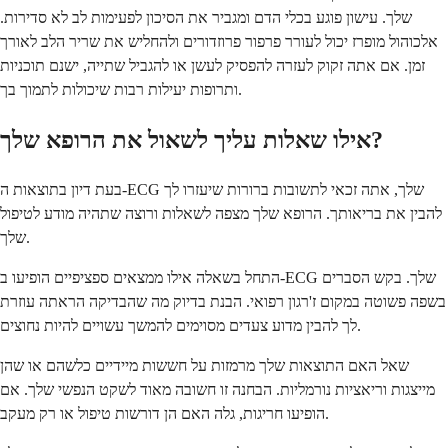
שלך. עישון פוגע בכלי הדם ומגביר את הסיכון לפעימות לב לא סדירות.
אלכוהול מופרז יכול לעורר פרפור פרוזדורים ולהחליש את שריר הלב לאורך
זמן. אם אתה זקוק לעזרה להפסיק לעשן או להגביל שתייה, ישנם תוכניות
ותרופות יעילות רבות שיכולות לתמוך בך.
אילו שאלות עליך לשאול את הרופא שלך?
בעת דיון בתוצאות ה-ECG שלך, אתה זכאי לתשובות ברורות שיעזרו לך
להבין את בריאותך. הרופא שלך מצפה לשאלות ורוצה שתהיה מודע לטיפול
שלך.
התחל בשאלה אילו ממצאים ספציפיים הופיעו ב-ECG שלך. בקש הסברים
בשפה פשוטה במקום ז'רגון רפואי. הבנת בדיוק מה שהבדיקה הראתה עוזרת
לך להבין מדוע צעדים מסוימים להמשך עשויים להיות נחוצים.
שאל האם התוצאות שלך מרמזות על חששות מיידיים כלשהם או שהן
מייצגות וריאציות נורמליות. הבחנה זו חשובה מאוד לשקט הנפשי שלך. אם
הופיעו חריגות, גלה האם הן דורשות טיפול או רק מעקב.