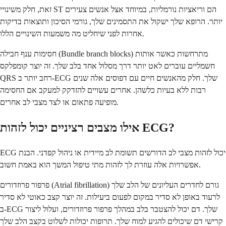
זאת, חלק משינויי ST הם וריאציות נורמליות, במיוחד אצל אנשים צעירים
יותר. הרופא שלך ישקול את התסמינים שלך, גורמי הסיכון ותוצאות בדיקות
אחרות לפני שיחליט מה משמעות השינויים הללו.
חסימות ענף חבילה (Bundle branch blocks) מתרחשות כאשר אותות
חשמליים עוברים לאט יותר דרך מסלול אחד בלב שלך. זה יוצר קומפלקס
QRS רחב יותר ב-ECG שלך. חלק מהאנשים חיים עם דפוסים אלה שנים
רבות ללא בעיות כלשהן. אחרים עשויים להזדקק למעקב אם החסימה
מופיעה פתאום או לצד מצבי לב אחרים.
אילו מצבים רציניים יכול לזהות ECG?
ECG יכול לזהות מצבי לב הדורשים תשומת לב מיידית או ניהול קפדני. הבנת
אפשרויות אלה עוזרת לך לזהות מתי טיפול המשך הוא באמת חשוב.
פרפור פרוזדורים (Atrial fibrillation) גורם לחדרים העליונים של הלב שלך
לרעוד באופן לא סדיר במקום לפעום ביעילות. זה יוצר קצב כאוטי לא סדיר
ב-ECG שלך. דם יכול להצטבר בלב במהלך פרפור פרוזדורים, ועלול ליצור
קרישי דם שיכולים להגיע למוח שלך. תרופות יכולות לשלוט בקצב הלב שלך