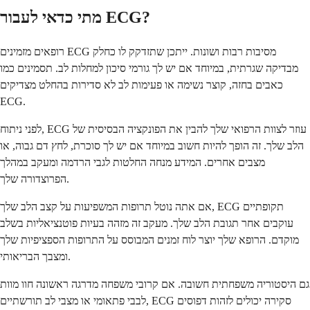
מתי כדאי לעבור ECG?
רופאים מזמינים ECG מסיבות רבות ושונות. ייתכן שתזדקק לו כחלק
מבדיקה שגרתית, במיוחד אם יש לך גורמי סיכון למחלות לב. תסמינים כמו
כאבים בחזה, קוצר נשימה או פעימות לב לא סדירות בהחלט מצדיקים
ECG.
לפני ניתוח, ECG עוזר לצוות הרפואי שלך להבין את הפונקציה הבסיסית של
הלב שלך. זה הופך להיות חשוב במיוחד אם יש לך סוכרת, לחץ דם גבוה, או
מצבים אחרים. המידע מנחה החלטות לגבי הרדמה ומעקב במהלך
הפרוצדורה שלך.
אם אתה נוטל תרופות המשפיעות על קצב הלב שלך, ECG תקופתיים
עוקבים אחר תגובת הלב שלך. מעקב זה מזהה בעיות פוטנציאליות בשלב
מוקדם. הרופא שלך יוצר לוח זמנים המבוסס על התרופות הספציפיות שלך
ומצבך הבריאותי.
גם היסטוריה משפחתית חשובה. אם קרובי משפחה מדרגה ראשונה חוו מוות
לבבי פתאומי או מצבי לב תורשתיים, ECG סקירה יכולים לזהות דפוסים