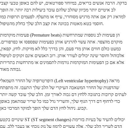
בדקה. הרבה אנשים בריאים, במיוחד ספורטאים, יש להם באופן טבעי קצבי
לב איטיים יותר מכיוון שהלב שלהם עובד ביעילות רבה יותר. זה הופך
למדאיג רק אם אתה מרגיש מסוחרר, עייף או מתעלף. לפעמים תרופות כמו
חוסמי בטא מאטות בכוונה את קצב הלב שלך כחלק מהטיפול.
פעימות מוקדמות (Premature beats) הן פעימות לב נוספות שמתרחשות
מוקדם מהצפוי. אתה עשוי להרגיש אותן כפעימות שפספסו או כפרפורים.
כמעט כולם חווים אותן מדי פעם, והן בדרך כלל לא מזיקות. לחץ, קפאין,
אלכוהול וחוסר שינה יכולים לעורר אותן. רוב האנשים אינם זקוקים לטיפול
אלא אם כן הפעימות המוקדמות גורמות לתסמינים או מתרחשות בתדירות
גבוהה מאוד.
היפרטרופיה של החדר השמאלי (Left ventricular hypertrophy) מראה
שהדפנות של החדר המשאבה העיקרי של הלב שלך התעבו. זה מתפתח
לעתים קרובות בתגובה ללחץ דם גבוה לאורך זמן. הלב שלך עובד קשה יותר
כדי לדחוף דם דרך הגוף שלך, והשריר גדל כמו כל שריר שמתאמן באופן
קבוע. ניהול לחץ הדם שלך הופך למוקד המרכזי כאן.
שינויים בקטע ST (ST segment changes) יכולים להעיד על בעיות בזרימת
הדם לשריר הלב שלך. אלה עשויים לרמוז על נזק נוכחי או בעבר ללב. עם