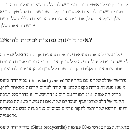
קרובות קצבי לב איטיים יותר מכיוון שהלב שלהם שואב ביעילות רבה יותר.
צעירים עשויים להראות אי-סדירויות קלות שהן שפירות לחלוטין. הרופא
שלך שוקל את הגיל, את רמת הכושר ואת הבריאות הכללית שלך בעת
פירוש התוצאות שלך.
אילו חריגות נפוצות יכולות להופיע?
לפעמים ה-ECG שלך עשוי להראות ממצאים שנראים מדאיגים אך הם
למעשה ניתנים לניהול. הרשה לי להדריך אותך בכמה מהווריאציות הנפוצות
יותר שרופאים נתקלים בהן, כדי שתוכל להבין מה הן אומרות לבריאותך.
טכיקרדיה סינוס (Sinus tachycardia) פירושה שהלב שלך פועם מהר יותר
מ-100 פעימות בדקה בקצב קבוע. זה קורה לעתים קרובות כשאתה לחוץ,
בדיוק התאמנת, או מתמודד עם חום או התייבשות. זו בדרך כלל תגובה
תקינה של הלב לצרכי הגוף הנוכחיים שלך. אם זה נמשך כשאתה במנוחה
ורגוע, הרופא שלך ירצה לחקור גורמים בסיסיים כמו בעיות בבלוטת התריס
או אנמיה.
ברדיקרדיה סינוס (Sinus bradycardia) מתארת קצב לב איטי מ-60 פעימות