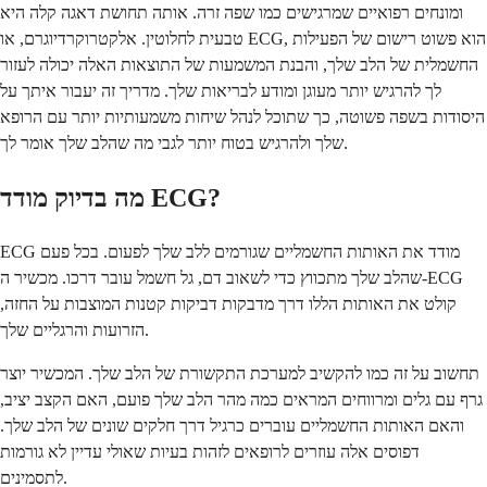
ומונחים רפואיים שמרגישים כמו שפה זרה. אותה תחושת דאגה קלה היא
טבעית לחלוטין. אלקטרוקרדיוגרם, או ECG, הוא פשוט רישום של הפעילות
החשמלית של הלב שלך, והבנת המשמעות של התוצאות האלה יכולה לעזור
לך להרגיש יותר מעוגן ומודע לבריאות שלך. מדריך זה יעבור איתך על
היסודות בשפה פשוטה, כך שתוכל לנהל שיחות משמעותיות יותר עם הרופא
שלך ולהרגיש בטוח יותר לגבי מה שהלב שלך אומר לך.
מה בדיוק מודד ECG?
ECG מודד את האותות החשמליים שגורמים ללב שלך לפעום. בכל פעם
שהלב שלך מתכווץ כדי לשאוב דם, גל חשמל עובר דרכו. מכשיר ה-ECG
קולט את האותות הללו דרך מדבקות דביקות קטנות המוצבות על החזה,
הזרועות והרגליים שלך.
תחשוב על זה כמו להקשיב למערכת התקשורת של הלב שלך. המכשיר יוצר
גרף עם גלים ומרווחים המראים כמה מהר הלב שלך פועם, האם הקצב יציב,
והאם האותות החשמליים עוברים כרגיל דרך חלקים שונים של הלב שלך.
דפוסים אלה עוזרים לרופאים לזהות בעיות שאולי עדיין לא גורמות
לתסמינים.