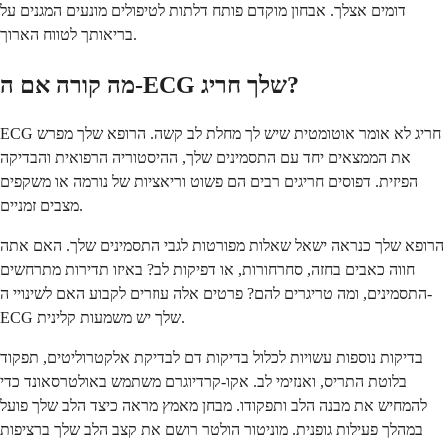
דומים אצלך. אבחון מוקדם פותח דלתות לטיפולים מונעים המגנים על
בריאותך לטווח הארוך.
מה קורה אם ה-ECG שלך חריג?
ECG חריג לא אומר אוטומטית שיש לך מחלת לב קשה. הרופא שלך מפרש
את הממצאים יחד עם התסמינים שלך, ההיסטוריה הרפואית והבדיקה
הפיזית. דפוסים חריגים רבים הם פשוט וריאציות של נורמה או משקפים
מצבים זמניים.
הרופא שלך כנראה ישאל שאלות מפורטות לגבי התסמינים שלך. האם אתה
חווה כאבים בחזה, סחרחורות, או דפיקות לב? באיזו תדירות מתרחשים
התסמינים, ומה טריגרים להם? פרטים אלה עוזרים לקבוע האם לשינויי ה-
ECG שלך יש משמעות קלינית.
בדיקות נוספות עשויות לכלול בדיקות דם לבדיקת אלקטרוליטים, תפקוד
בלוטת התריס, ואנזימי לב. אקו-קרדיוגרם משתמש באולטרסאונד כדי
להמחיש את מבנה הלב ותפקודו. מבחן מאמץ מראה כיצד הלב שלך פועל
במהלך פעילות גופנית. מוניטור הולטר רושם את קצב הלב שלך ברציפות