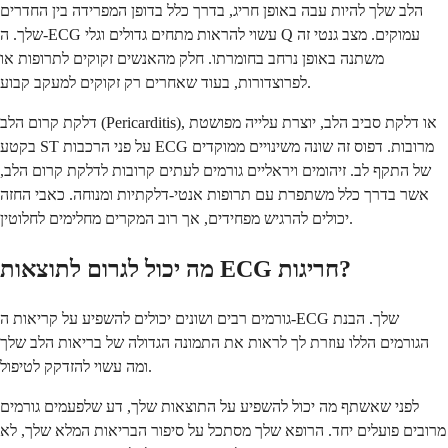
הלב שלך להיות עבה באופן חריג, בדרך כלל בדופן המפרידה בין החדרים
שלך. ה-ECG עשוי להראות מתחים גדולים וגלי Q עמוקים. מצב גנטי זה
משתנה באופן נרחב בחומרתו. חלק מהאנשים זקוקים לתרופות או
לפרוצדורות, בעוד שאחרים רק זקוקים למעקב קבוע.
דלקת קרום הלב (Pericarditis), או דלקת סביב הלב, יוצרת עלייה מפושטת
בקטע ST על פני הרכבות ECG מרובות. דפוס זה שונה משינויים ממוקדים
של התקף לב. זיהומים ויראליים גורמים לעתים קרובות לדלקת קרום הלב,
אשר בדרך כלל משתפרת עם תרופות אנטי-דלקתיות ומנוחה. כאבי החזה
יכולים להרגיש מפחידים, אך רוב המקרים מחלימים לחלוטין.
מה יכול לגרום לתוצאות ECG חריגות?
גורמים רבים ושונים יכולים להשפיע על קריאות ה-ECG שלך. הבנת
הגורמים הללו עוזרת לך לראות את התמונה הגדולה של בריאות הלב שלך
ומה עשוי להזדקק לטיפול.
לפני שאשתף מה יכול להשפיע על התוצאות שלך, דע שלפעמים גורמים
מרובים פועלים יחד. הרופא שלך מסתכל על סיפור הבריאות המלא שלך, לא