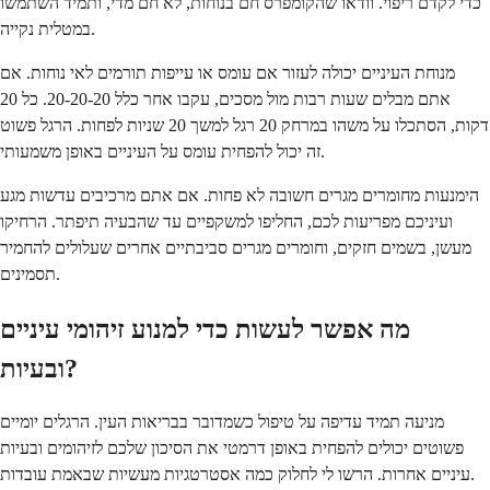
כדי לקדם ריפוי. וודאו שהקומפרס חם בנוחות, לא חם מדי, ותמיד השתמשו
במטלית נקייה.
מנוחת העיניים יכולה לעזור אם עומס או עייפות תורמים לאי נוחות. אם
אתם מבלים שעות רבות מול מסכים, עקבו אחר כלל 20-20-20. כל 20
דקות, הסתכלו על משהו במרחק 20 רגל למשך 20 שניות לפחות. הרגל פשוט
זה יכול להפחית עומס על העיניים באופן משמעותי.
הימנעות מחומרים מגרים חשובה לא פחות. אם אתם מרכיבים עדשות מגע
ועיניכם מפריעות לכם, החליפו למשקפיים עד שהבעיה תיפתר. הרחיקו
מעשן, בשמים חזקים, וחומרים מגרים סביבתיים אחרים שעלולים להחמיר
תסמינים.
מה אפשר לעשות כדי למנוע זיהומי עיניים
ובעיות?
מניעה תמיד עדיפה על טיפול כשמדובר בבריאות העין. הרגלים יומיים
פשוטים יכולים להפחית באופן דרמטי את הסיכון שלכם לזיהומים ובעיות
עיניים אחרות. הרשו לי לחלוק כמה אסטרטגיות מעשיות שבאמת עובדות.