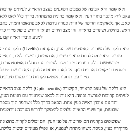
גלאוקומה היא קבוצה של מצבים הפוגעים בעצב הראייה, לעיתים קרובות
עקב לחץ מוגבר בתוך העין. גלאוקומה כרונית מתפתחת בדרך כלל לאט ללא
כאב, אך גלאוקומה חריפה של זווית סגורה גורמת לכאב פתאומי וחמור, כאב
ראש, בחילה, ושינויים בראייה. זהו מצב חירום רפואי הדורש טיפול מיידי כדי
למנוע אובדן ראייה קבוע.
דלקת ענביה (Uveitis) היא דלקת של השכבה האמצעית של העין, הנקראת
ענביה. היא יכולה לגרום לכאבי עיניים, אדמומיות, רגישות לאור, וראייה
מטושטשת. דלקת ענביה מתרחשת לעיתים עם מחלות אוטואימוניות,
זיהומים במקומות אחרים בגוף, או לאחר טראומה לעין. היא דורשת טיפול
מיידי עם תרופות אנטי-דלקתיות כדי למנוע סיבוכים.
דלקת עצב הראייה (Optic neuritis) היא דלקת של עצב הראייה, הקשורה
לעיתים קרובות לטרשת נפוצה. היא גורמת לכאב שמחמיר עם תנועת העין,
יחד עם אובדן ראייה בעין אחת. הכאב בדרך כלל משתפר תוך מספר
שבועות, אך שינויי הראייה עלולים להימשך ולדרוש הערכה נוירולוגית.
שפשופים בקרנית הם שריטות על פני העין. הם יכולים לקרות כתוצאה
מדקירה בעין, כניסת משהו מתחת לעפעף, או אפילו מעיניים יבשות בלילה.