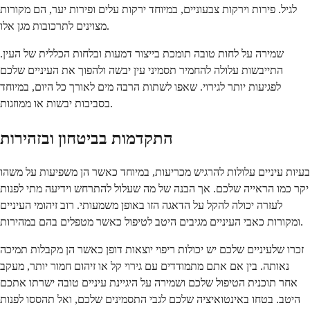
לגיל. פירות וירקות צבעוניים, במיוחד ירקות עלים ופירות יער, הם מקורות
מצוינים לתרכובות מגן אלו.
שמירה על לחות טובה תומכת בייצור דמעות ובלחות הכללית של העין.
התייבשות עלולה להחמיר תסמיני עין יבשה ולהפוך את העיניים שלכם
לפגיעות יותר לגירוי. שאפו לשתות הרבה מים לאורך כל היום, במיוחד
בסביבות יבשות או ממוזגות.
התקדמות בביטחון ובזהירות
בעיות עיניים עלולות להרגיש מכריעות, במיוחד כאשר הן משפיעות על משהו
יקר כמו הראייה שלכם. אך הבנה של מה שעלול להתרחש וידיעה מתי לפנות
לעזרה יכולה להקל על הדאגה הזו באופן משמעותי. רוב זיהומי העיניים
ומקורות כאבי העיניים מגיבים היטב לטיפול כאשר מטפלים בהם במהירות.
זכרו שלעיניים שלכם יש יכולות ריפוי יוצאות דופן כאשר הן מקבלות תמיכה
נאותה. בין אם אתם מתמודדים עם גירוי קל או זיהום חמור יותר, מעקב
אחר תוכנית הטיפול שלכם ושמירה על היגיינת עיניים טובה ישרתו אתכם
היטב. בטחו באינטואיציה שלכם לגבי התסמינים שלכם, ואל תהססו לפנות