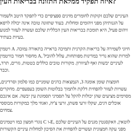
איזה תפקיד ממלאת התזונה בבריאות העין?
העיניים שלכם זקוקות לחומרים מזינים ספציפיים כדי לתפקד היטב ולשמור
על הגנותיהן מפני זיהומים ומחלות. בעוד שתזונה טובה אינה יכולה לרפא
זיהום פעיל, היא תומכת בבריאות העין הכללית שלכם ועשויה לעזור למנוע
בעיות בעתיד.
ויטמין A חיוני לשמירה על בריאות הקרנית ותמיכה בראייה בתאורה נמוכה.
מחסור חמור בוויטמין A, למרות שהוא נדיר במדינות מפותחות, עלול להוביל
לעיניים יבשות ואף לעיוורון. מקורות טובים כוללים בטטות, גזרים, תרד,
וכבד.
חומצות שומן אומגה 3, הנמצאות בדגים שומניים כמו סלמון וסרדינים,
עשויות לעזור להפחית דלקת ולתמוך בבלוטות השומן בעפעפיים. מחקרים
מסוימים מציעים שהן יכולות להקל על תסמיני תסמונת עין יבשה. אם אינכם
אוכלים דגים, שקלו זרעי פשתן, זרעי צ'יה, ואגוזי מלך כמקורות מבוססי
צמחים.
נוגדי חמצון כמו ויטמינים C ו-E, לוטאין, וזאקסנטין מגנים על העיניים שלכם
מפני עקה חמצונית ועשויים להפחית את הסיכון למחלות עיניים הקשורות