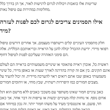
שריטות אלו כואבות ויכולות לגרום לרגישות לאור, אך הן בדרך כלל
מחלימות במהירות עם טיפול נאות.
אילו תסמינים צריכים לגרום לכם לפנות לעזרה
מיד?
חלק מתסמיני העיניים קלים ויישתפרו מעצמם, אך אחרים דורשים טיפול
רפואי מיידי. ידיעת ההבדל יכולה להגן על הראייה ובריאותכם הכללית. אלה
הם סימני האזהרה שעליכם לפנות לטיפול דחוף.
ראשית כל, אובדן ראייה פתאומי או שינויים משמעותיים בראייה הם לעולם
אינם תקינים. בין אם זה קורה בהדרגה לאורך שעות או באופן מיידי, כל שינוי
משמעותי באופן שבו אתם רואים ראוי להערכה מיידית. זה יכול להעיד על
מצבים חמורים כמו היפרדות רשתית, שבץ מוחי, או זיהומים חמורים.
כאב עיניים חמור שאינו משתפר עם משככי כאבים ללא מרשם הוא דגל
אדום נוסף. אי נוחות קלה מעיניים יבשות או עייפות זה דבר אחד, אך כאב
חד, פועם, או אינטנסיבי מעיד על משהו חמור יותר. זה נכון במיוחד אם
הכאב מלווה בבחילות, כאב ראש, או ראיית הילות סביב אורות.