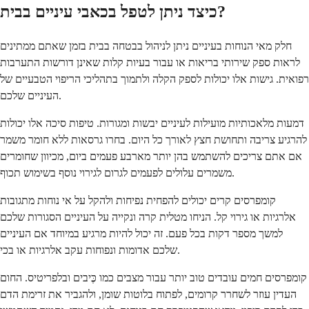
כיצד ניתן לטפל בכאבי עיניים בבית?
חלק מאי הנוחות בעיניים ניתן לניהול בבטחה בבית בזמן שאתם ממתינים
לראות ספק שירותי בריאות או עבור בעיות קלות שאינן דורשות התערבות
רפואית. גישות אלו יכולות לספק הקלה ולתמוך בתהליכי הריפוי הטבעיים של
העיניים שלכם.
דמעות מלאכותיות מועילות לעיניים יבשות ומגורות. טיפות סיכה אלו יכולות
להרגיע צריבה ותחושת חצץ לאורך כל היום. בחרו גרסאות ללא חומר משמר
אם אתם צריכים להשתמש בהן יותר מארבע פעמים ביום, מכיוון שחומרים
משמרים עלולים לפעמים לגרום לגירוי נוסף בשימוש תכוף.
קומפרסים קרים יכולים להפחית נפיחות ולהקל על אי נוחות מתגובות
אלרגיות או גירוי קל. הניחו מטלית קרה ונקייה על העיניים הסגורות שלכם
למשך מספר דקות בכל פעם. זה יכול להיות מרגיע במיוחד אם העיניים
שלכם אדומות ונפוחות עקב אלרגיות או בכי.
קומפרסים חמים עובדים טוב יותר עבור מצבים כמו כֶּיבים ובלפריטיס. החום
העדין עוזר לשחרר קרומים, לפתוח בלוטות שומן, ולהגביר את זרימת הדם