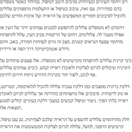
רוב זיהומי העיניים ובעיותיהן מגיבים היטב לטיפול, במיוחד כאשר מטפלים
בהם במהירות. עם זאת, עיכוב בטיפול או התעלמות מתסמינים עלולים
להוביל לסיבוכים חמורים המשפיעים על הראייה ועל איכות החיים שלכם.
זיהומים לא מטופלים עלולים להתפשט למבנים עמוקים יותר של העין או
אפילו מעבר לה. צלוליטיס, זיהום של הרקמות סביב העין, עלול להתפתח
מזיהומי עפעף הנראים קטנים. מצב זה גורם לנפיחות חמורה, כאב, וחום
ודורש אנטיביוטיקה דרך הפה או ורידית.
כיבי קרנית עלולים להתפתח מקרטיטיס לא מטופלת. אלו פצעים פתוחים על
הקרנית שיכולים לגרום לצלקות ולאובדן ראייה קבוע. כיבים עמוקים עלולים
אף לנקב, ליצור חור בקרנית הדורש ניתוח חירום לתיקון.
דלקת כרונית ממצבים כמו דלקת ענביה עלולה להוביל לגלאוקומה, קטרקט,
או נזק לרשתית. סיבוכים אלו מתפתחים בהדרגה אך עלולים לגרום לאובדן
ראייה בלתי הפיך. ניטור וטיפול קבועים במצבי דלקת בעיניים יכולים למנוע
תוצאות אלו.
חלק מהזיהומים עלולים להשפיע על הראייה שלכם לצמיתות, גם עם טיפול.
קרטיטיס הרפטי, למשל, עלולה לגרום לצלקות המטשטשות את הראייה