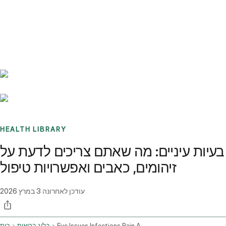
Benchmarks
Stories
FAQ
Sign up / Log in
HEALTH LIBRARY
בעיות עיניים: מה שאתם צריכים לדעת על
זיהומים, כאבים ואפשרויות טיפול
עודכן לאחרונה
3 במרץ 2026
Eye Issues Infections Pain And Treatment Options
בלוג בריאות
בית