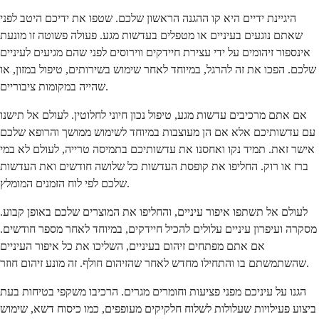
היגיינת ידיים היא קו ההגנה הראשון שלכם. שטפו את ידיכם היטב לפני
שאתם נוגעים בעיניים או מטפלים בעדשות מגע. פעולה פשוטה זו מונעת
אינספור זיהומים על ידי עצירת חיידקים ווירוסים לפני שהם מגיעים לעיניים
שלכם. הפכו את זה להרגל, במיוחד לאחר שימוש בשירותים, טיפול במזון, או
שהייה במקומות ציבוריים.
אם אתם מרכיבים עדשות מגע, טיפול נכון חיוני לחלוטין. לעולם אל תישנו
עם עדשותיכם אלא אם הן מעוצבות במיוחד לשימוש ממושך והרופא שלכם
אישר זאת. תמיד נקו ואחסנו את עדשותיכם בתמיסה טרייה, לעולם לא במי
ברז או רוק. החליפו את קופסת העדשות כל שלושה חודשים ואת העדשות
שלכם לפי לוח הזמנים המומלץ.
לעולם אל תשתפו איפור עיניים, והחליפו את המוצרים שלכם באופן קבוע.
מסקרה ועיפרון עיניים עלולים להכיל חיידקים, במיוחד לאחר מספר חודשים.
אם אתם מפתחים זיהום בעיניים, השליכו את כל איפור העיניים
שהשתמשתם בו והתחילו מחדש לאחר שהזיהום חולף. זה מונע זיהום חוזר.
הגנו על עיניכם מפני פציעות וחומרים מגרים. הרכיבו משקפי בטיחות בעת
ביצוע פעילויות שעלולות לשלוח חלקיקים מעופפים, כמו כיסוח דשא, שימוש