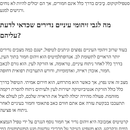
סטפילוקוקוס. כֶּיבים בדרך כלל אינם חמורים, אך הם יכולים להיות לא נוחים
ורגישים למגע.
מה לגבי זיהומי עיניים נדירים שכדאי לדעת
עליהם?
בעוד שרוב זיהומי העיניים נפוצים וניתנים לטיפול, ישנם כמה מצבים נדירים
יותר הראויים לתשומת לב. אנדופתלמיטיס הוא זיהום חמור בתוך העין,
בדרך כלל לאחר ניתוח עיניים, טראומה, או הזרקה לעין. הוא גורם לכאב
חמור, אובדן ראייה, ואדמומיות, ודורש התערבות רפואית דחופה.
מצב זה אינו נפוץ, אך כאשר הוא מתרחש, הוא חירום אמיתי. הטיפול בדרך
כלל כולל הזרקת אנטיביוטיקה ישירות לעין ולעיתים ניתוח להסרת רקמה
מזוהמת. פעולה מהירה יכולה להציל את הראייה שלכם, לכן לעולם אל
תתעכבו בבקשת עזרה אם אתם חווים כאב פתאומי וחמור בעיניים לאחר
ניתוח או פציעה.
קרטיטיס אמבובה היא זיהום נדיר אך חמור נוסף הנגרם על ידי טפיל הנמצא
במים ובקרקע. הוא משפיע בעיקר על מרכיבי עדשות מגע המשתמשים במי