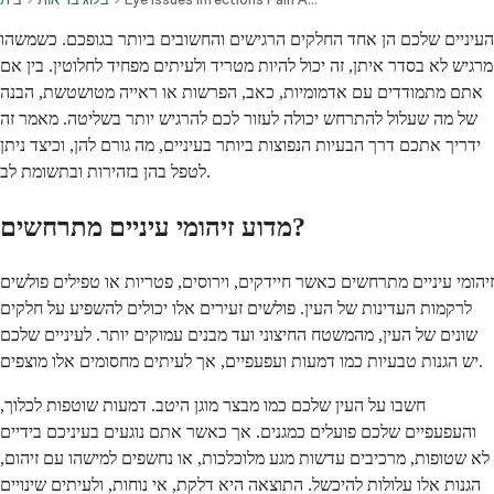
העיניים שלכם הן אחד החלקים הרגישים והחשובים ביותר בגופכם. כשמשהו
מרגיש לא בסדר איתן, זה יכול להיות מטריד ולעיתים מפחיד לחלוטין. בין אם
אתם מתמודדים עם אדמומיות, כאב, הפרשות או ראייה מטושטשת, הבנה
של מה שעלול להתרחש יכולה לעזור לכם להרגיש יותר בשליטה. מאמר זה
ידריך אתכם דרך הבעיות הנפוצות ביותר בעיניים, מה גורם להן, וכיצד ניתן
לטפל בהן בזהירות ובתשומת לב.
מדוע זיהומי עיניים מתרחשים?
זיהומי עיניים מתרחשים כאשר חיידקים, וירוסים, פטריות או טפילים פולשים
לרקמות העדינות של העין. פולשים זעירים אלו יכולים להשפיע על חלקים
שונים של העין, מהמשטח החיצוני ועד מבנים עמוקים יותר. לעיניים שלכם
יש הגנות טבעיות כמו דמעות ועפעפיים, אך לעיתים מחסומים אלו מוצפים.
חשבו על העין שלכם כמו מבצר מוגן היטב. דמעות שוטפות לכלוך,
והעפעפיים שלכם פועלים כמגנים. אך כאשר אתם נוגעים בעיניכם בידיים
לא שטופות, מרכיבים עדשות מגע מלוכלכות, או נחשפים למישהו עם זיהום,
הגנות אלו עלולות להיכשל. התוצאה היא דלקת, אי נוחות, ולעיתים שינויים