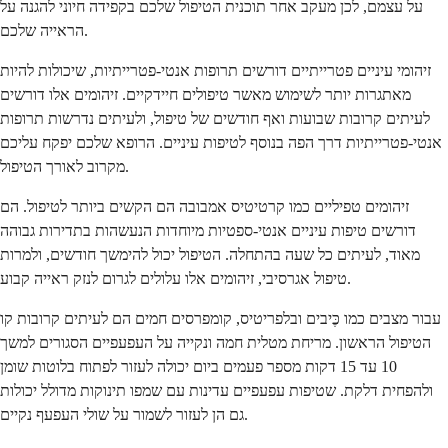
על עצמם, לכן מעקב אחר תוכנית הטיפול שלכם בקפידה חיוני להגנה על
הראייה שלכם.
זיהומי עיניים פטרייתיים דורשים תרופות אנטי-פטרייתיות, שיכולות להיות
מאתגרות יותר לשימוש מאשר טיפולים חיידקיים. זיהומים אלו דורשים
לעיתים קרובות שבועות ואף חודשים של טיפול, ולעיתים נדרשות תרופות
אנטי-פטרייתיות דרך הפה בנוסף לטיפות עיניים. הרופא שלכם יפקח עליכם
מקרוב לאורך הטיפול.
זיהומים טפיליים כמו קרטיטיס אמבובה הם הקשים ביותר לטיפול. הם
דורשים טיפות עיניים אנטי-ספטיות מיוחדות הנעשהות בתדירות גבוהה
מאוד, לעיתים כל שעה בהתחלה. הטיפול יכול להימשך חודשים, ולמרות
טיפול אגרסיבי, זיהומים אלו עלולים לגרום לנזק ראייה קבוע.
עבור מצבים כמו כֶּיבים ובלפריטיס, קומפרסים חמים הם לעיתים קרובות קו
הטיפול הראשון. מריחת מטלית חמה ונקייה על העפעפיים הסגורים למשך
10 עד 15 דקות מספר פעמים ביום יכולה לעזור לפתוח בלוטות שומן
ולהפחית דלקת. שטיפות עפעפיים עדינות עם שמפו תינוקות מדולל יכולות
גם הן לעזור לשמור על שולי העפעף נקיים.