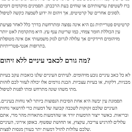
ברז לשטיפת עדשותיהם או שוחים בעת הרכבתן. תסמינים מוקדמים דומים
לסוגים אחרים של קרטיטיס, אך זיהום זה ידוע לשמצה כקשה לטיפול.
קרטיטיס פטרייתית גם היא אינה נפוצה ומתרחשת בדרך כלל לאחר פציעת
עין הכוללת חומר צמחי, כמו שריטת ענף עץ. היא מתקדמת לאט יותר
מזיהומים חיידקיים אך עלולה לגרום לנזק משמעותי אם אינה מטופלת
בתרופות אנטי-פטרייתיות.
מה גורם לכאבי עיניים ללא זיהום?
לא כל כאב עיניים נובע מזיהומים. לעיתים העיניים שלנו כואבות עקב בעיות
מבניות, דלקות, או בעיות עצביות. הבנת גורמים אלו יכולה לעזור לכם לזהות
מתי משהו שונה מתרחש ומתי לפנות לטיפול.
תסמונת עין יבשה היא אחת הסיבות הנפוצות ביותר לאי נוחות בעיניים.
העיניים שלכם זקוקות לשכבה קבועה של דמעות כדי להישאר נוחות
ובריאות. כאשר ייצור הדמעות יורד או שהדמעות מתאדות מהר מדי, אתם
עלולים להרגיש צריבה, עקצוץ, או תחושת שפשוף. באופן אירוני, העיניים
שלכם עלולות להזיל דמעות יתר בעודן מנסות לפצות.