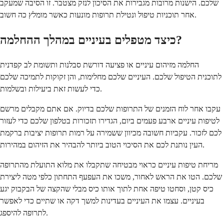
שלכם. הישנות מרובות מגבירות את הסיכון לנזק מצטבר. זו הסיבה שמעקב
אחר תוכניות טיפול ונטילת תרופות מונעות כאשר מומלץ כה חשוב.
כיצד מטפלים בעיניים במהלך ההחלמה?
החלמה מזיהום עיניים או פציעה דורשת סבלנות ותשומת לב קפדנית
לתוכנית הטיפול שלכם. העיניים שלכם מחלימות, והן זקוקות לתמיכה שלכם
כדי לעשות זאת ביעילות ובשלמות.
עקבו אחר לוח הזמנים של התרופות שלכם בדיוק. אם אתם מקבלים מרשם
לטיפות עיניים ארבע פעמים ביום, הגדירו תזכורות בטלפון שלכם כדי לעזור
לכם לזכור. עקביות חשובה מכיוון ששמירה על רמות תרופות יציבות ברקמת
העין נותנת לכם את הסיכוי הטוב ביותר להבהיר את הזיהום במהירות.
מריחת טיפות עיניים כראוי מבטיחה שתקבלו את מלוא התועלת מהתרופה
שלכם. הטו את הראש לאחור, משכו את העפעף התחתון כלפי מטה ליצירת
כיס קטן, וסחטו טיפה אחת לתוך אותו כיס מבלי שהקצה של הבקבוק יגע
בעיניים. עצמו את העיניים בעדינות למשך דקה או שתיים כדי לאפשר
לתרופה להיספג.