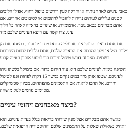
כאבי עיניים לאחר ניתוח או הזרקה לעין דורשים טיפול דחוף. אפילו הליכים
קטנים עלולים לעיתים נדירות להוביל לזיהומים או לסיבוכים אחרים. אם
אתם מבחינים בכאב גובר, אדמומיות, או שינויים בראייה לאחר כל הליך
עיני, צרו קשר עם רופא העיניים שלכם מיד.
אם אתם רואים הבזקי אור או עלייה פתאומית במרחפות, במיוחד אם הן
מלוות בצל או וילון המכסה את הראייה שלכם, אתם עלולים לחוות היפרדות
רשתית. מצב זה דורש טיפול חירום כדי למנוע אובדן ראייה קבוע.
חשיפה כימית לעיניים שלכם היא עוד חירום ברור. אם כימיקל כלשהו ניתז
לעיניכם, שטפו אותן מיד במים נקיים במשך 15 דקות לפחות ופנו לטיפול
חירום. אל תחכו לראות אם התסמינים מתפתחים, מכיוון שכימיקלים
מסוימים גורמים לנזק מושהה.
כיצד מאבחנים זיהומי עיניים?
כאשר אתם מבקרים אצל ספק שירותי בריאות בגלל בעיית עיניים, הוא
יתחיל בשאילת שאלות על התסמינים שלכם וההיסטוריה הרפואית שלכם.