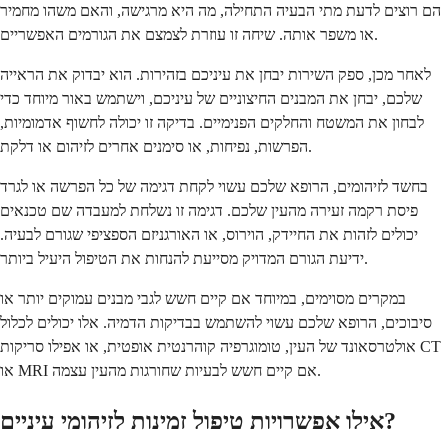
הם רוצים לדעת מתי הבעיה התחילה, מה היא מרגישה, והאם משהו מחמיר
או משפר אותה. שיחה זו עוזרת לצמצם את הגורמים האפשריים.
לאחר מכן, ספק השירות יבחן את עיניכם בזהירות. הוא יבדוק את הראייה
שלכם, יבחן את המבנים החיצוניים של עיניכם, וישתמש באור מיוחד כדי
לבחון את המשטח והחלקים הפנימיים. בדיקה זו יכולה לחשוף אדמומיות,
הפרשות, נפיחות, או סימנים אחרים לזיהום או דלקת.
בחשד לזיהומים, הרופא שלכם עשוי לקחת דגימה של כל הפרשה או לגרד
פיסת רקמה זעירה מהעין שלכם. דגימה זו נשלחת למעבדה שם טכנאים
יכולים לזהות את החיידק, הוירוס, או האורגניזם הספציפי שגורם לבעיה.
ידיעת הגורם המדויק מסייעת להנחות את הטיפול היעיל ביותר.
במקרים מסוימים, במיוחד אם קיים חשש לגבי מבנים עמוקים יותר או
סיבוכים, הרופא שלכם עשוי להשתמש בבדיקות הדמיה. אלו יכולים לכלול
אולטרסאונד של העין, טומוגרפיה קוהרנטית אופטית, או אפילו סריקות CT
או MRI אם קיים חשש לבעיות שחורגות מהעין עצמה.
אילו אפשרויות טיפול זמינות לזיהומי עיניים?