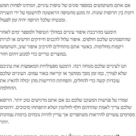
אם אתם משתמשים במספר סוגים של טיפות עיניים, המתינו לפחות חמש
דקות בין תרופות שונות. זה מונע מהטיפה הראשונה להישטף על ידי השנייה
ומבטיח שלכל תרופה יהיה זמן לפעול.
הימנעו מהרכבת איפור עיניים במהלך הטיפול ולמספר ימים לאחר
שהתסמינים שלכם חולפים. איפור עלול להכניס חיידקים חדשים או לגרות
רקמות מחלימות. כאשר אתם מתחילים להרכיב איפור שוב, השתמשו
במוצרים טריים כדי למנוע זיהום חוזר.
תנו לעיניים שלכם מנוחה רבה. הימנעו מפעילויות המאמצות את עיניכם
שלא לצורך, כמו זמן מסך ממושך או קריאה באור עמום. העיניים שלכם
עובדות קשה כדי להחלים, והפחתת הדרישות מהן יכולה להאיץ את
ההחלמה.
שמרו על פגישות המעקב שלכם גם אם אתם מרגישים טוב יותר. הרופא
שלכם צריך לאמת שהזיהום חלף לחלוטין ושלא התפתחו סיבוכים. זיהומים
מסוימים עשויים להיראות משתפרים אך עדיין להיות נוכחים ברמות עמוקות
יותר.