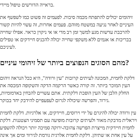
בראייה הדורשים טיפול מיידי.
זיהומים יכולים להתפתח מכמה סיבות. לפעמים זה פשוט כמו לשפשף את
העיניים לאחר נגיעה במשטח מזוהם. פעמים אחרות, זה עשוי להיות קשור
להרכבת עדשות מגע למשך זמן רב מדי או אי ניקוין כראוי. אפילו שחייה
בבריכות או אגמים ללא משקפי שחייה יכולה להכניס חיידקים או טפילים
לעיניכם.
מהם הסוגים הנפוצים ביותר של זיהומי עיניים?
דלקת לחמית, המכונה לעיתים קרובות "עין ורודה", היא ככל הנראה זיהום
העין המוכר ביותר. זה קורה כאשר הרקמה הדקה והשקופה המכסה את
החלק הלבן של העין הופכת דלקתית. אתם עשויים להבחין באדמומיות,
גירוד, והפרשה שיכולה לגרום לעפעפיים להידבק יחד בבוקר.
עין ורודה יכולה להיגרם על ידי וירוסים, חיידקים, או אלרגיות. דלקת לחמית
ויראלית מדבקת מאוד ולעיתים קרובות מופיעה עם תסמיני הצטננות. דלקת
לחמית חיידקית מייצרת הפרשה צהובה-ירוקה סמיכה יותר ויכולה להשפיע
על עין אחת או שתיהן. דלקת לחמית אלרגית גורמת לגירוד ומים אך אינה