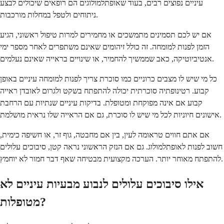
עיניים נפוצים רבים, בעוד שאופתלמולוגים הם רופאים שיכולים לבצע
ניתוחים ולטפל במחלות מורכבות.
אם יש לכם תסמינים מתמשכים או מחמירים למרות טיפול ראשוני, הגיע
הזמן לפנות למומחה. זה כולל זיהומים שאינם משתפרים לאחר מספר ימי
אנטיביוטיקה, כאב שממשיך להחמיר, או שינויים בראייה שאינם נעלמים.
כל מי שיש לו מצבים כרוניים כמו סוכרת צריך לפנות למומחה עיניים באופן
קבוע. רטינופתיה סוכרתית יכולה להתפתח בשקט ולגרום לאובדן ראייה
קבוע אם אינה מפוקחת ומטופלת. בדיקות עיניים שנתיות עם הרחבת
אישונים חיוניות לכל מי שיש לו סוכרת, גם אם הראייה שלו נראית מושלמת.
אם אתם חווים טראומה לעין, בין אם מחבטה, גוף זר, או חשיפה כימית,
חשוב לפנות לאופתלמולוג. גם אם הנזק הראשוני נראה קטן, סיבוכים עלולים
להתפתח מאוחר יותר. הערכה מקצועית מבטיחה שאף דבר חמור לא יוחמץ.
אילו סיבוכים עלולים לנבוע מבעיות עיניים לא
מטופלות?