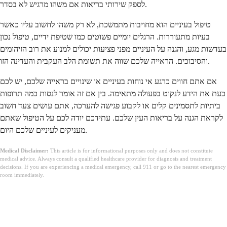
לספק שירותי בריאות אם משהו מרגיש לא בסדר.
טיפול בעיניים הוא מחויבות מתמשכת, לא רק משהו לחשוב עליו כאשר
בעיות מתעוררות. הרגלים יומיים פשוטים כמו שטיפת ידיים, טיפול נכון
בעדשות מגע, והגנה על העיניים מפני פציעות יכולים למנוע את רוב הזיהומים
והסיבוכים. הראייה שלכם שווה את תשומת הלב העקבית והעדינה הזו.
אם אתם חווים כרגע אי נוחות בעיניים או שינויים בראייה שלכם, יש לכם
כעת את הידע לנקוט בפעולה מתאימה. בין אם זה אומר לנסות כמה תרופות
ביתיות לתסמינים קלים או לקבוע פגישה להערכה, אתם עושים צעד חשוב
לקראת הגנה על בריאות העין שלכם. עתידכם יודה לכם על הטיפול שאתם
מעניקים לעיניים שלכם היום.
Medical Disclaimer:
This article is for informational purposes only and does not constitute
medical advice. Always consult a qualified healthcare provider for diagnosis and treatment
decisions. If you are experiencing a medical emergency, call 911 or go to the nearest emergency
room immediately.