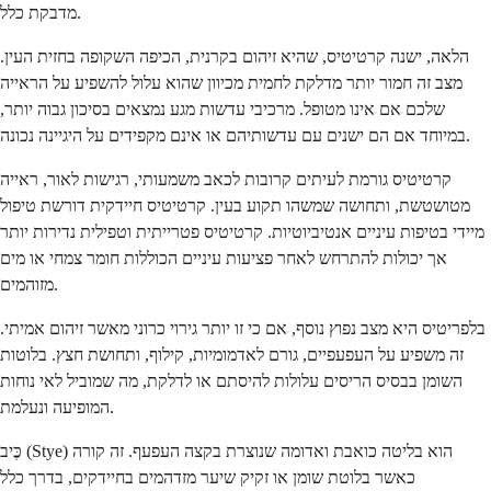
מדבקת כלל.
הלאה, ישנה קרטיטיס, שהיא זיהום בקרנית, הכיפה השקופה בחזית העין.
מצב זה חמור יותר מדלקת לחמית מכיוון שהוא עלול להשפיע על הראייה
שלכם אם אינו מטופל. מרכיבי עדשות מגע נמצאים בסיכון גבוה יותר,
במיוחד אם הם ישנים עם עדשותיהם או אינם מקפידים על היגיינה נכונה.
קרטיטיס גורמת לעיתים קרובות לכאב משמעותי, רגישות לאור, ראייה
מטושטשת, ותחושה שמשהו תקוע בעין. קרטיטיס חיידקית דורשת טיפול
מיידי בטיפות עיניים אנטיביוטיות. קרטיטיס פטרייתית וטפילית נדירות יותר
אך יכולות להתרחש לאחר פציעות עיניים הכוללות חומר צמחי או מים
מזוהמים.
בלפריטיס היא מצב נפוץ נוסף, אם כי זו יותר גירוי כרוני מאשר זיהום אמיתי.
זה משפיע על העפעפיים, גורם לאדמומיות, קילוף, ותחושת חצץ. בלוטות
השומן בבסיס הריסים עלולות להיסתם או לדלקת, מה שמוביל לאי נוחות
המופיעה ונעלמת.
כֶּיב (Stye) הוא בליטה כואבת ואדומה שנוצרת בקצה העפעף. זה קורה
כאשר בלוטת שומן או זקיק שיער מזדהמים בחיידקים, בדרך כלל