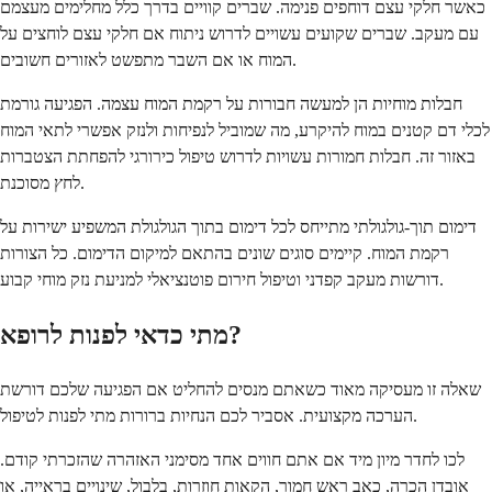
כאשר חלקי עצם דוחפים פנימה. שברים קוויים בדרך כלל מחלימים מעצמם
עם מעקב. שברים שקועים עשויים לדרוש ניתוח אם חלקי עצם לוחצים על
המוח או אם השבר מתפשט לאזורים חשובים.
חבלות מוחיות הן למעשה חבורות על רקמת המוח עצמה. הפגיעה גורמת
לכלי דם קטנים במוח להיקרע, מה שמוביל לנפיחות ולנזק אפשרי לתאי המוח
באזור זה. חבלות חמורות עשויות לדרוש טיפול כירורגי להפחתת הצטברות
לחץ מסוכנת.
דימום תוך-גולגולתי מתייחס לכל דימום בתוך הגולגולת המשפיע ישירות על
רקמת המוח. קיימים סוגים שונים בהתאם למיקום הדימום. כל הצורות
דורשות מעקב קפדני וטיפול חירום פוטנציאלי למניעת נזק מוחי קבוע.
מתי כדאי לפנות לרופא?
שאלה זו מעסיקה מאוד כשאתם מנסים להחליט אם הפגיעה שלכם דורשת
הערכה מקצועית. אסביר לכם הנחיות ברורות מתי לפנות לטיפול.
לכו לחדר מיון מיד אם אתם חווים אחד מסימני האזהרה שהזכרתי קודם.
אובדן הכרה, כאב ראש חמור, הקאות חוזרות, בלבול, שינויים בראייה, או