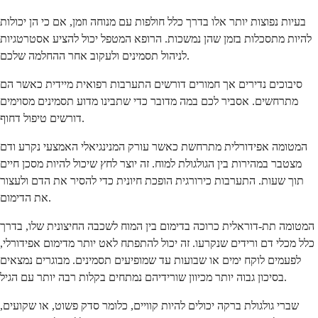
בעיות נפוצות יותר אלו בדרך כלל חולפות עם מנוחה וזמן, אם כי הן יכולות
להיות מתסכלות בזמן שהן נמשכות. הרופא המטפל יכול להציע אסטרטגיות
לניהול תסמינים ולעקוב אחר ההחלמה שלכם.
סיבוכים נדירים אך חמורים דורשים התערבות רפואית מיידית כאשר הם
מתרחשים. אסביר לכם במה מדובר כדי שתבינו מדוע תסמינים מסוימים
דורשים טיפול דחוף.
המטומה אפידורלית מתרחשת כאשר עורק המנינגיאלי האמצעי נקרע ודם
מצטבר במהירות בין הגולגולת למוח. זה יוצר לחץ שיכול להיות מסכן חיים
תוך שעות. התערבות כירורגית הופכת חיונית כדי להסיר את הדם ולעצור
את הדימום.
המטומה תת-דוראלית כרוכה בדימום בין המוח לשכבה החיצונית שלו, בדרך
כלל מכלי דם ורידים שנקרעו. זה יכול להתפתח לאט יותר מדימום אפידורלי,
לפעמים לוקח ימים או שבועות עד שמופיעים תסמינים. מבוגרים נמצאים
בסיכון גבוה יותר מכיוון שורידיהם נמתחים בקלות רבה יותר עם הגיל.
שברי גולגולת ברקה יכולים להיות קוויים, כלומר סדק פשוט, או שקועים,