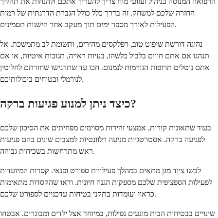
הרפואה המנוסה בניהול זעזועי מוח צריך להעריך אתכם ולהנחות את תהליך
החזרה שלכם למשחק. זה בדרך כלל כולל הגברת הדרגתית של רמות
הפעילות לאורך מספר ימים תוך מעקב אחר הישנות תסמינים.
נהיגה דורשת שיפוט טוב, רפלקסים מהירים, ותשומת לב מתמשכת. אל
תנהגו אם אתם חווים בלבול כלשהו, בעיות ראייה, תגובות איטיות, או אם
אתם נוטלים תרופות הגורמות לנמנום. חכו עד שתרגישו שחזרתם לחלוטין
לנורמלי ובטוחים ביכולותיכם.
כיצד ניתן למנוע פגיעות ברקה?
בעוד שתאונות קורות, אמצעי זהירות מסוימים מפחיתים את הסיכון שלכם
לפגיעה ברקה. אסטרטגיות מניעה רלוונטיות למצבים שונים בהם פגיעות
ראש מתרחשות בשכיחות גבוהה.
לבשו ציוד מגן מתאים במהלך פעילויות ספורט ופנאי. קסדות המיועדות
לפעילות הספציפית שלכם מספקות הגנה חיונית. ודאו שהקסדות מתאימות
כראוי ועומדות בתקני בטיחות עדכניים לספורט שלכם.
שינויים בבטיחות הבית מונעים נפילות, במיוחד אצל ילדים ומבוגרים. אבטחו