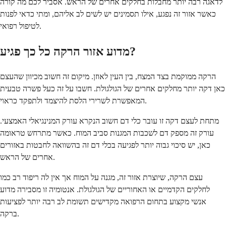
לדאגה רבה יותר מחבלות בחלקים אחרים של הראש. אסביר לכם מה קורה
כאשר אזור זה נפגע, אילו תסמינים יש לשים לב אליהם, ומתי כדאי לפנות
לטיפול רפואי.
מדוע אזור הרקה כל כך פגיע?
הרקה ממוקמת בצד המצח, בין העין לאוזן. מיקום זה חשוב מכיוון שהעצם
כאן דקה יותר מחלקים אחרים של הגולגולת. חשבו על זה כעל פשרה טבעית
המאפשרת לשרירי הלסת להיצמד ולתפקד כראוי.
מתחת לעצם דקה זו עובר כלי דם חשוב הנקרא עורק המנינגיאלי האמצעי.
עורק זה מספק דם לשכבות המגנות סביב המוח. כאשר מתרחש טראומה
כאן, יש סיכוי גבוה יותר לפגיעה בכלי דם זה בהשוואה לחבטות באזורים
אחרים של הראש.
עצם הרקה, שיוצרת אזור זה, מגנה על המוח אך אין לה ריפוד רב כמו
לחלקים הקדמיים או האחוריים של הגולגולת. אנטומיה זו מסבירה מדוע
אנשי מקצוע בתחום הרפואה מקדישים תשומת לב רבה יותר לפציעות
ברקה.