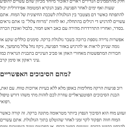
חלק מהתסמינים הנדירים ראויים לאזכור מיוחד מכיוון שהם עשויים להופיע
שעות ואף ימים לאחר הפגיעה. מצב הנקרא המטומה אפידורלית יכול
להתפתח כאשר דם מצטבר בין הגולגולת לשכבה החיצונית של המוח. אתם
עשויים להרגיש די רגילים בהתחלה, ואז לחוות "מרווח צלול" בו אתם נראים
בסדר, ואחריו התדרדרות מהירה עם כאב ראש חמור, בלבול ואובדן הכרה.
אפשרות נדירה נוספת כרוכה בשבר גולגולת ברקה. סימנים כוללים שקע או
גומה שניתן לראות או להרגיש באזור הפגיעה, ניקוז נוזל צלול מתמשך, או
חבורות המתפשטות מאחורי האוזן או סביב העיניים בתבנית הנראית כמו
עיני ראקון או סימן קרב.
מהם הסיבוכים האפשריים?
רוב פגיעות הרקה מחלימות באופן מלא ללא בעיות ארוכות טווח. עם זאת,
הבנת הסיבוכים הפוטנציאליים עוזרת לכם לזהות מתי משהו דורש טיפול
רפואי.
זעזוע מוח הוא הסיבוך הנפוץ ביותר מטראומה מתונה ברקה. זה קורה כאשר
המוח חווה תפקוד לקוי זמני לאחר שהוטלט בתוך הגולגולת. אתם עשויים
להבחין בקושי בריכוז, שינויים במצב הרוח, או הפרעות שינה הנמשכות ימים