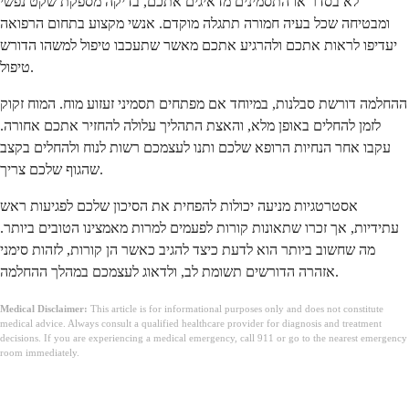
לא בסדר או התסמינים מדאיגים אתכם, בדיקה מספקת שקט נפשי
ומבטיחה שכל בעיה חמורה תתגלה מוקדם. אנשי מקצוע בתחום הרפואה
יעדיפו לראות אתכם ולהרגיע אתכם מאשר שתעכבו טיפול למשהו הדורש
טיפול.
ההחלמה דורשת סבלנות, במיוחד אם מפתחים תסמיני זעזוע מוח. המוח זקוק
לזמן להחלים באופן מלא, והאצת התהליך עלולה להחזיר אתכם אחורה.
עקבו אחר הנחיות הרופא שלכם ותנו לעצמכם רשות לנוח ולהחלים בקצב
שהגוף שלכם צריך.
אסטרטגיות מניעה יכולות להפחית את הסיכון שלכם לפגיעות ראש
עתידיות, אך זכרו שתאונות קורות לפעמים למרות מאמצינו הטובים ביותר.
מה שחשוב ביותר הוא לדעת כיצד להגיב כאשר הן קורות, לזהות סימני
אזהרה הדורשים תשומת לב, ולדאוג לעצמכם במהלך ההחלמה.
Medical Disclaimer:
This article is for informational purposes only and does not constitute
medical advice. Always consult a qualified healthcare provider for diagnosis and treatment
decisions. If you are experiencing a medical emergency, call 911 or go to the nearest emergency
room immediately.