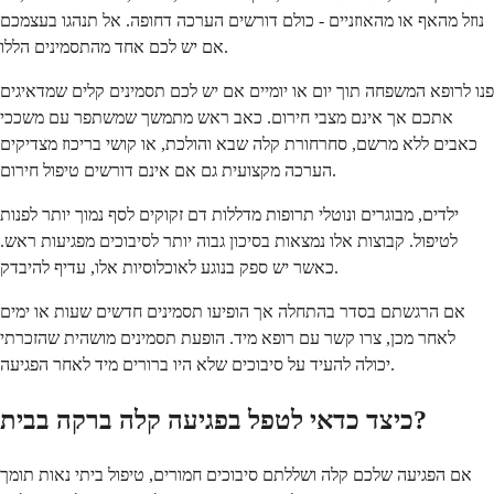
נוזל מהאף או מהאוזניים - כולם דורשים הערכה דחופה. אל תנהגו בעצמכם
אם יש לכם אחד מהתסמינים הללו.
פנו לרופא המשפחה תוך יום או יומיים אם יש לכם תסמינים קלים שמדאיגים
אתכם אך אינם מצבי חירום. כאב ראש מתמשך שמשתפר עם משככי
כאבים ללא מרשם, סחרחורת קלה שבא והולכת, או קושי בריכוז מצדיקים
הערכה מקצועית גם אם אינם דורשים טיפול חירום.
ילדים, מבוגרים ונוטלי תרופות מדללות דם זקוקים לסף נמוך יותר לפנות
לטיפול. קבוצות אלו נמצאות בסיכון גבוה יותר לסיבוכים מפגיעות ראש.
כאשר יש ספק בנוגע לאוכלוסיות אלו, עדיף להיבדק.
אם הרגשתם בסדר בהתחלה אך הופיעו תסמינים חדשים שעות או ימים
לאחר מכן, צרו קשר עם רופא מיד. הופעת תסמינים מושהית שהזכרתי
יכולה להעיד על סיבוכים שלא היו ברורים מיד לאחר הפגיעה.
כיצד כדאי לטפל בפגיעה קלה ברקה בבית?
אם הפגיעה שלכם קלה ושללתם סיבוכים חמורים, טיפול ביתי נאות תומך