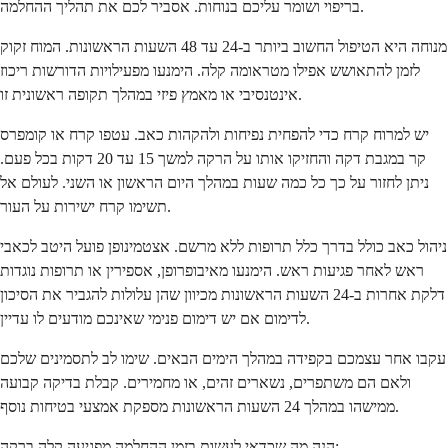
בריפוי ושומר עליכם בנוחות. אסביר לכם את תהליך ההחלמה.
מנוחה היא הטיפול החשוב ביותר ב-24 עד 48 השעות הראשונות. המוח זקוק
לזמן להתאושש אפילו מטראומה קלה. הימנעו מפעילויות הדורשות ריכוז
אינטנסיבי או מאמץ פיזי במהלך תקופה ראשונית זו.
יש למרוח קרח כדי להפחית נפיחות ולהקהות כאב. עטפו קרח או קומפרס
קר במגבת דקה והחזיקו אותו על הרקה למשך 15 עד 20 דקות בכל פעם.
ניתן לחזור על כך כל כמה שעות במהלך היום הראשון או השני. לעולם אל
תשימו קרח ישירות על העור.
ניהול כאב כולל בדרך כלל תרופות ללא מרשם. אצטמינופן פועל היטב לכאבי
ראש לאחר פגיעות ראש. הימנעו מאיבופרופן, אספירין או תרופות נוגדות
דלקת אחרות ב-24 השעות הראשונות מכיוון שהן עלולות להגביר את הסיכון
לדימום אם יש דימום פנימי שאינכם מודעים לו עדיין.
עקבו אחר עצמכם בקפידה במהלך הימים הבאים. שימו לב לתסמינים שלכם
ולאם הם משתפרים, נשארים זהים, או מחמירים. קבלת בדיקה קבועה
ממישהו במהלך 24 השעות הראשונות מספקת אמצעי בטיחות נוסף.
הנה מה שכדאי לעשות בזמן ההחלמה מפגיעה קלה ברקה: