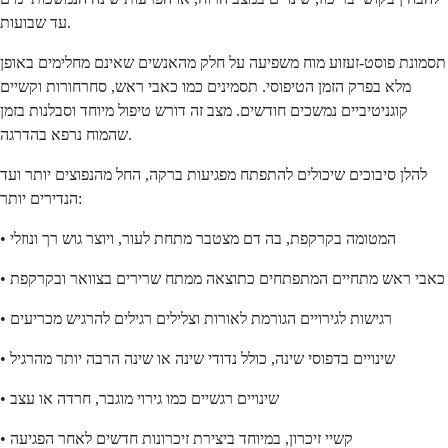
עד שבועות.
תסמונת פוסט-זעזוע מוח משפיעה על חלק מהאנשים שאינם מחלימים באופן
מלא בפרק הזמן הטיפוסי. תסמינים כמו כאבי ראש, סחרחורות וקשיים
קוגניטיביים נמשכים חודשים. מצב זה דורש טיפול מיוחד וסבלנות בזמן
שהמוח נרפא בהדרגה.
להלן סיבוכים שיכולים להתפתח מפגיעות ברקה, החל מהנפוצים יותר ועד
הנדירים יותר:
• המטומה בקרקפת, בה דם מצטבר מתחת לעור, ויוצר גוש רך ונוזלי
• כאבי ראש מתחיים המתפתחים כתוצאה ממתח שרירים בצוואר ובקרקפת
• רגישות לגירויים הגורמת לאורות וצלילים רגילים להרגיש מכריעים
• שינויים בדפוסי שינה, כולל נדודי שינה או שינה הרבה יותר מהרגיל
• שינויים רגשיים כמו גירוי מוגבר, חרדה או עצב
• קשיי זיכרון, במיוחד ביצירת זיכרונות חדשים לאחר הפגיעה