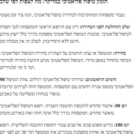
תזמון טיפול פליאטיבי במדיקר: מה לצפות לפי שלב
עבור משפחות המתקרבות לבחירת טיפול פליאטיבי, הנה ציר זמן מעשי:
שלב ההחלטה לפני הבחירה:
דיון עם הרופא הראשי והמשפחה לגבי הפניה
לטיפול פליאטיבי. סוכנות הטיפול הפליאטיבי מספקת בדרך כלל ייעוץ מידע
חינם ללא התחייבות. לשלב זה אין מגבלת זמן.
בחירה:
המטופל או נציגו חותמים על הצהרת בחירת הטיפול הפליאטיבי.
הכיסוי מתחיל באופן מיידי. הטיפול הפליאטיבי מגיש הודעת בחירה למדיקר
תוך 5 ימי קלנדריים.
90 הימים הראשונים:
שירותי טיפול פליאטיבי רגילים. צוות הטיפול
הפליאטיבי מבסס שגרה ויחסים עם המשפחה. המטופל חווה לעיתים קרובות
שיפור בנוחות ובשליטה על כאבים.
יום 90:
אישור מחדש לתקופת ההטבה השנייה. רופא הטיפול הפליאטיבי
מאשר מחדש. המשפחה בדרך כלל אינה חווה זאת כאירוע מובחן.
יום 180:
נדרש מפגש פנים אל פנים עבור תקופת ההטבה השלישית. רופא
טיפול פליאטיבי או אחות מוסמכת מבקרים את המטופל תוך 30 יום לפני יום