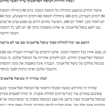
באיזו תדירות הטיפול הפליאטיבי צריך לאשר מחדש?
אישור מחדש מתבצע בתחילת כל תקופת הטבה: ביום 90 (תחילת תקופת
90 הימים השנייה), ביום 180 (תחילת תקופת 60 הימים הראשונה), ובכל 60
יום לאחר מכן. לאחר יום 180, האישור מחדש דורש גם מפגש פנים אל פנים
עם רופא טיפול פליאטיבי או אחות מוסמכת בתוך 30 יום לפני כל תקופת
הטבה חדשה.
האם אני יכול להחליף ספקי טיפול פליאטיבי אם אני לא מרוצה?
כן, פעם אחת בכל תקופת הטבה. אתם חותמים על הצהרת העברה עם ספק
הטיפול הפליאטיבי החדש, והם לוקחים אחריות על הטיפול שלכם. זה שונה
מביטול מוחלט של טיפול פליאטיבי. העברה אינה מאפסת את מונה תקופות
ההטבה שלכם ואינה גורמת לפער בכיסוי.
מהו שחרור חי מטיפול פליאטיבי?
שחרור חי מתרחש כאשר המנהל הרפואי של הטיפול הפליאטיבי קובע
שאינכם עומדים עוד בקריטריונים למחלה סופנית. זה קורה לפעמים מכיוון
שטיפול פליאטיבי מצוין מייצב את מצב המטופל מספיק כך שהפרוגנוזה של 6
חודשים אינה חלה עוד. אתם חוזרים לכיסוי המדיקר הרגיל באופן מיידי. ניתן