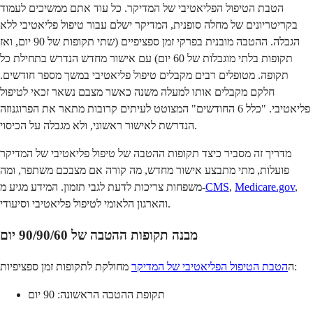
הטבת הטיפול הפליאטיבי של המדיקר. כל עוד אתם ממשיכים לעמוד
בקריטריונים של מחלה סופנית, המדיקר ישלם עבור טיפול פליאטיבי ללא
הגבלה. ההטבה מובנית בפרקי זמן ספציפיים (שתי תקופות של 90 יום, ואז
תקופות בלתי מוגבלות של 60 יום) עם אישור מחדש הנדרש בתחילת כל
תקופה. מטופלים רבים מקבלים טיפול פליאטיבי במשך מספר חודשים.
חלקם מקבלים אותו למעלה משנה כאשר מצבם נשאר זכאי לטיפול
פליאטיבי. "כלל 6 החודשים" המצוטט לעיתים קרובות מתאר את הפרוגנוזה
הנדרשת לאישור ראשוני, ולא מגבלה על הכיסוי.
מדריך זה מסביר כיצד תקופות ההטבה של טיפול פליאטיבי של המדיקר
פועלות, מתי מתבצע אישור מחדש, מה קורה אם מצבכם משתפר, ומה
,
Medicare.gov
,
CMS
משפחות צריכות לדעת לגבי תזמון. המידע מגיע מ-
והארגון הלאומי לטיפול פליאטיבי וסיעודי.
מבנה תקופות ההטבה של 90/90/60 יום
מחולקת לתקופות זמן ספציפיות:
ה
הטבת הטיפול הפליאטיבי של המדיקר
תקופת ההטבה הראשונה: 90 יום