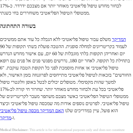
לבחור מחדש טיפול פליאטיבי מאוחר יותר אם מצבכם ידרדר. כ-17%
ממטופלי הטיפול הפליאטיבי משוחררים בחי כשנתי.
בשורה התחתונה
המדיקר
משלם עבור טיפול פליאטיבי ללא הגבלה כל עוד אתם ממשיכים
לעמוד בקריטריונים למחלה סופנית. ההטבה פועלת בשתי תקופות של 90
יום ואחריהן תקופות בלתי מוגבלות של 60 יום, עם אישור מחדש הנדרש
בתחילת כל תקופה. לאחר יום 180, נדרשים מפגשי פנים אל פנים עם רופא
טיפול פליאטיבי או אחות מוסמכת לפני כל תקופת הטבה עוקבת. "6
החודשים" בזכאות לטיפול פליאטיבי מתייחסים לפרוגנוזה בזמן האישור, ולא
למשך שהות מקסימלי. מטופלים יכולים לבטל באופן וולונטרי טיפול
פליאטיבי בכל עת ולבחור מחדש מאוחר יותר. שחרור חי קורה לכ-17%
ממטופלי הטיפול הפליאטיבי כאשר מצבם משתפר מעבר לקריטריונים של
טיפול פליאטיבי. לפרטים נוספים אודות מה שמכסה טיפול פליאטיבי וכיצד
הוא פועל, עיין במדריכים שלנו
האם המדיקר מכסה טיפול פליאטיבי
.
ו-
מדיקר
Medical Disclaimer:
This article is for informational purposes only and does not constitute