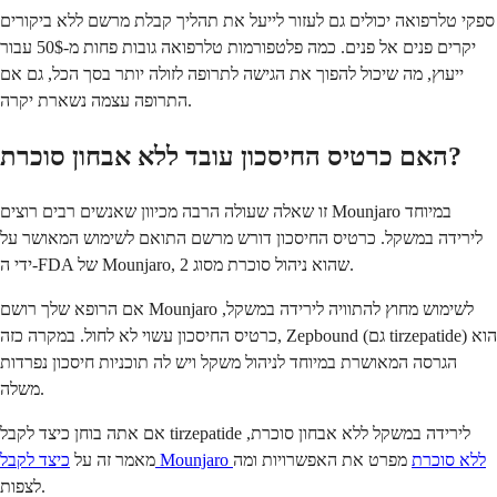
ספקי טלרפואה יכולים גם לעזור לייעל את תהליך קבלת מרשם ללא ביקורים
יקרים פנים אל פנים. כמה פלטפורמות טלרפואה גובות פחות מ-50$ עבור
ייעוץ, מה שיכול להפוך את הגישה לתרופה לזולה יותר בסך הכל, גם אם
התרופה עצמה נשארת יקרה.
האם כרטיס החיסכון עובד ללא אבחון סוכרת?
זו שאלה שעולה הרבה מכיוון שאנשים רבים רוצים Mounjaro במיוחד
לירידה במשקל. כרטיס החיסכון דורש מרשם התואם לשימוש המאושר על
ידי ה-FDA של Mounjaro, שהוא ניהול סוכרת מסוג 2.
אם הרופא שלך רושם Mounjaro לשימוש מחוץ להתוויה לירידה במשקל,
כרטיס החיסכון עשוי לא לחול. במקרה כזה, Zepbound (גם tirzepatide) הוא
הגרסה המאושרת במיוחד לניהול משקל ויש לה תוכניות חיסכון נפרדות
משלה.
אם אתה בוחן כיצד לקבל tirzepatide לירידה במשקל ללא אבחון סוכרת,
כיצד לקבל Mounjaro ללא סוכרת
מפרט את האפשרויות ומה
מאמר זה על
לצפות.