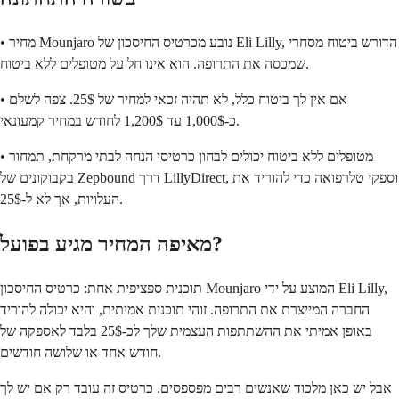
• מחיר Mounjaro נובע מכרטיס החיסכון של Eli Lilly, הדורש ביטוח מסחרי
שמכסה את התרופה. הוא אינו חל על מטופלים ללא ביטוח.
• אם אין לך ביטוח כלל, לא תהיה זכאי למחיר של 25$. צפה לשלם
כ-1,000$ עד 1,200$ לחודש במחיר קמעונאי.
• מטופלים ללא ביטוח יכולים לבחון כרטיסי הנחה לבתי מרקחת, תמחור
בקבוקונים של Zepbound דרך LillyDirect, וספקי טלרפואה כדי להוריד את
העלויות, אך לא ל-25$.
מאיפה המחיר מגיע בפועל?
תוכנית ספציפית אחת: כרטיס החיסכון Mounjaro המוצע על ידי Eli Lilly,
החברה המייצרת את התרופה. זוהי תוכנית אמיתית, והיא יכולה להוריד
באופן אמיתי את ההשתתפות העצמית שלך לכ-25$ בלבד לאספקה של
חודש אחד או שלושה חודשים.
אבל יש כאן מלכוד שאנשים רבים מפספסים. כרטיס זה עובד רק אם יש לך