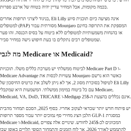
בכמה מקומות, אבל המחיר עדיין יהיה בטווח של ארבע ספרות.
בניגוד ליצרני תרופות אחרים, Eli Lilly אינה מציעה כיום תוכנית סיוע
למטופלים (PAP) מסורתית עבור Mounjaro המספקת את התרופה בחינם
או בהנחות משמעותיות למטופלים ללא ביטוח על בסיס הכנסה. זהו פער
שמטופלים רבים נתקלים בו בעת חיפוש גישה במחיר סביר.
מה לגבי Medicare או Medicaid?
לביטוח ממשלתי יש מערכת כללים משלו. תוכניות Medicare Part D ו-
Medicare Advantage עשויות לכסות את Mounjaro כאשר הוא נרשם
לטיפול בסוכרת מסוג 2, אך לא ניתן לשלב את כרטיס החיסכון של Eli Lilly
עם כל ביטוח במימון ממשלתי. המשמעות היא שמקבלי Medicare,
Medicaid, VA, DoD, TRICARE ו-Medigap אינם נכללים בהצעת ה-25$.
יש פיתוח חדש יותר שכדאי לעקוב אחריו. בסוף 2025, הסכם תמחור מהבית
הלבן הציג מחירי סף נמוכים יותר עבור מספר תרופות GLP-1 במסגרת
Medicare ו-Medicaid, המכוונים לכ-245$ לחודש. שינויים אלה צפויים
להתממש לאורך 2026, אך לוח הזמנים והתמחור הסופי תלויים באופן שבו