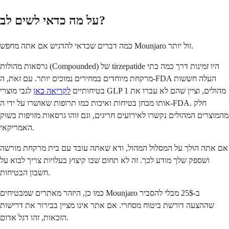
על מה כדאי לשים לב?
כמה דברים שכדאי להדגיש אם אתה מחפש Mounjaro זול יותר.
גרסאות מהולות (Compounded) של tirzepatide היו זמינות דרך כמה בתי
מרקחת מיוחדים במחירים נמוכים יותר. עם זאת, ה-FDA העלה חששות
בטיחותיים
לקריאה כאן
לגבי מוצרי GLP 1 מהולים, וציין שהם לא עברו את
אותו מבחן בטיחות ואיכות כמו תרופות שאושרו על ידי ה-FDA. חלק
מהמוצרים המהולים נקשרו לאירועים חריגים, וגם זוהו גרסאות מזויפות בשוק
האמריקאי.
אם אתה הולך על המסלול המהול, ודא שאתה עובד עם בית מרקחת מורשה
ושספק שלך מודע לכך. זה לא תחום שבו קיצוץ בעלויות צריך לבוא על
חשבון הבטיחות.
כמו כן, היזהר מאתרים שמבטיחים Mounjaro ב-25$ מבלי להסביר
שההצעה דורשת ביטוח מסחרי. אם אתר אינו מציין בבירור את דרישות
הזכאות, זהו דגל אדום.