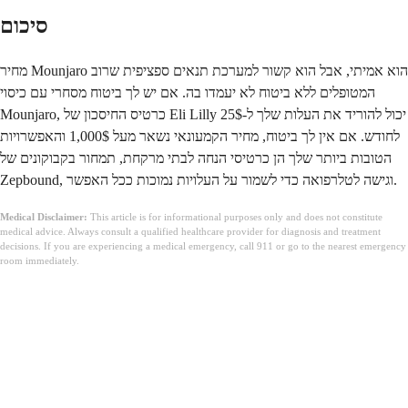
סיכום
מחיר Mounjaro הוא אמיתי, אבל הוא קשור למערכת תנאים ספציפית שרוב
המטופלים ללא ביטוח לא יעמדו בה. אם יש לך ביטוח מסחרי עם כיסוי
Mounjaro, כרטיס החיסכון של Eli Lilly יכול להוריד את העלות שלך ל-25$
לחודש. אם אין לך ביטוח, מחיר הקמעונאי נשאר מעל 1,000$ והאפשרויות
הטובות ביותר שלך הן כרטיסי הנחה לבתי מרקחת, תמחור בקבוקונים של
Zepbound, וגישה לטלרפואה כדי לשמור על העלויות נמוכות ככל האפשר.
Medical Disclaimer:
This article is for informational purposes only and does not constitute
medical advice. Always consult a qualified healthcare provider for diagnosis and treatment
decisions. If you are experiencing a medical emergency, call 911 or go to the nearest emergency
room immediately.