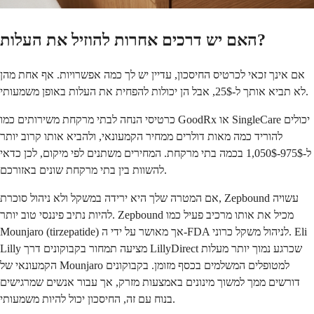
האם יש דרכים אחרות להוזיל את העלות?
אם אינך זכאי לכרטיס החיסכון, עדיין יש לך כמה אפשרויות. אף אחת מהן
לא תביא אותך ל-25$, אבל הן יכולות להפחית את העלות באופן משמעותי.
כרטיסי הנחה לבתי מרקחת משירותים כמו GoodRx או SingleCare יכולים
להוריד כמה מאות דולרים ממחיר הקמעונאי, ולהביא אותו קרוב יותר
ל-975$-1,050$ בכמה בתי מרקחת. המחירים משתנים לפי מיקום, לכן כדאי
להשוות בין בתי מרקחת שונים באזורכם.
אם המטרה שלך היא ירידה במשקל ולא ניהול סוכרת, Zepbound עשויה
להיות נתיב פיננסי טוב יותר. Zepbound מכיל את אותו מרכיב פעיל כמו
Mounjaro (tirzepatide) אך מאושר על ידי ה-FDA לניהול משקל כרוני. Eli
Lilly מציעה תמחור בקבוקונים דרך LillyDirect שכרגע נמוך יותר מעלות
הקמעונאי של Mounjaro למטופלים המשלמים בכסף מזומן. בקבוקונים
דורשים ממך למשוך מינונים באמצעות מזרק, אך עבור אנשים שמרגישים
בנוח עם זה, החיסכון יכול להיות משמעותי.