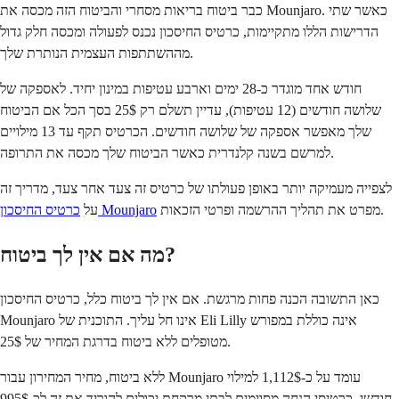
כבר ביטוח בריאות מסחרי והביטוח הזה מכסה את Mounjaro. כאשר שתי
הדרישות הללו מתקיימות, כרטיס החיסכון נכנס לפעולה ומכסה חלק גדול
מההשתתפות העצמית הנותרת שלך.
חודש אחד מוגדר כ-28 ימים וארבע עטיפות במינון יחיד. לאספקה של
שלושה חודשים (12 עטיפות), עדיין תשלם רק 25$ בסך הכל אם הביטוח
שלך מאפשר אספקה של שלושה חודשים. הכרטיס תקף עד 13 מילויים
למרשם בשנה קלנדרית כאשר הביטוח שלך מכסה את התרופה.
לצפייה מעמיקה יותר באופן פעולתו של כרטיס זה צעד אחר צעד, מדריך זה
מפרט את תהליך ההרשמה ופרטי הזכאות.
כרטיס החיסכון Mounjaro
על
מה אם אין לך ביטוח?
כאן התשובה הכנה פחות מרגשת. אם אין לך ביטוח כלל, כרטיס החיסכון
Mounjaro אינו חל עליך. התוכנית של Eli Lilly אינה כוללת במפורש
מטופלים ללא ביטוח בדרגת המחיר של 25$.
ללא ביטוח, מחיר המחירון עבור Mounjaro עומד על כ-1,112$ למילוי
חודשי. כרטיסי הנחה מסוימים לבתי מרקחת יכולים להוריד את זה לכ-995$