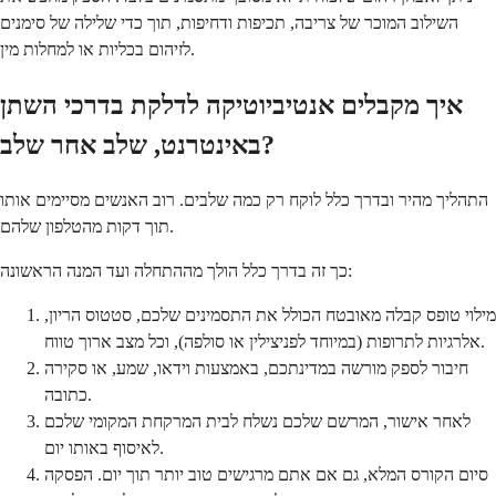
השילוב המוכר של צריבה, תכיפות ודחיפות, תוך כדי שלילה של סימנים
לזיהום בכליות או למחלות מין.
איך מקבלים אנטיביוטיקה לדלקת בדרכי השתן
באינטרנט, שלב אחר שלב?
התהליך מהיר ובדרך כלל לוקח רק כמה שלבים. רוב האנשים מסיימים אותו
תוך דקות מהטלפון שלהם.
כך זה בדרך כלל הולך מההתחלה ועד המנה הראשונה:
מילוי טופס קבלה מאובטח הכולל את התסמינים שלכם, סטטוס הריון,
אלרגיות לתרופות (במיוחד לפניצילין או סולפה), וכל מצב ארוך טווח.
חיבור לספק מורשה במדינתכם, באמצעות וידאו, שמע, או סקירה
כתובה.
לאחר אישור, המרשם שלכם נשלח לבית המרקחת המקומי שלכם
לאיסוף באותו יום.
סיום הקורס המלא, גם אם אתם מרגישים טוב יותר תוך יום. הפסקה