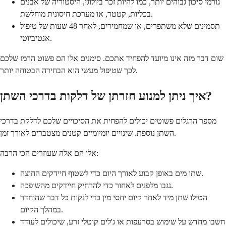
גורמי סיכון גבוהים יותר, כמו להיות זכר ביולוגי, היסטוריה של אבנים
בכליות, קטטר, או מערכת חיסונית מוחלשת.
תסמינים שלא משתפרים, או שמחמירים, לאחר 48 שעות של טיפול
אנטיביוטי.
שום דבר מזה אינו מיועד להפחיד אתכם. סימנים אלו הם פשוט הרמז שלכם
לכך שטיפול מעשי הוא הבחירה הבטוחה יותר.
איך ניתן למנוע חזרתן של דלקות בדרכי השתן?
מספר הרגלים פשוטים יכולים להפחית את הסיכויים שלכם לדלקת בדרכי
השתן נוספת. שינויים יומיומיים קטנים מצטברים לאורך זמן.
אלו הם אלה שעוזרים הכי הרבה:
שתו מים באופן קבוע לאורך היום כדי לשטוף חיידקים החוצה.
נגבו מלפנים לאחור כדי להרחיק חיידקים מהשופכה.
הטילו שתן מיד לאחר קיום יחסי מין כדי לנקות כל דבר שהוחדר
במהלך הקיום.
חשבו מחדש על שימוש בסרעפות או ג'לים קוטלי זרע, שיכולים לעודד