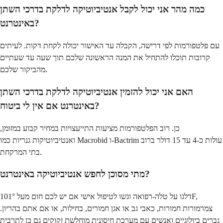
כמה מהר אני יכול לקבל אנטיביוטיקה לדלקת בדרכי השתן
באינטרנט?
עם פלטפורמות לפי דרישה, הקבלה עד האישור יכולה לקחת דקות. לעיתים
קרובות תוכלו להתחיל את המנה הראשונה שלכם תוך שעה עד שעתיים
מהביקור שלכם.
האם אני יכול להזמין אנטיביוטיקה לדלקת בדרכי השתן
באינטרנט אם אין לי ביטוח?
כן. רוב הפלטפורמות מציעות התייעצויות במחיר קבוע במזומן,
ואנטיביוטיקות גנריות כמו Macrobid ו-Bactrim עולות כ-4 עד 15 דולר ברוב
בתי המרקחת.
מתי מסוכן לחפש אנטיביוטיקה באינטרנט?
דלגו על טלה-רפואה וגשו לטיפול אישי אם יש לכם חום מעל 101°F,
צמרמורות חמורות, כאבי גב או אגן חמורים, בחילות, או אם אתם בהריון.
גברים ביולוגיים ואנשים עם מערכת חיסונית מוחלשת זקוקים גם כן לתרבית