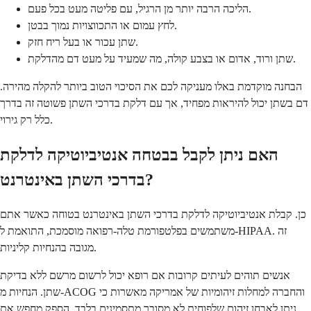
הליכה הרבה יותר מן הרגיל, עם פליטה מעט בכל פעם.
לחץ עמום או התכווצויות נמוך בבטן.
שתן עכור או בעל ריח חזק.
שתן ורוד, אדום או בצבע קולה, מה שמעיד על מעט דם מהדלקת.
הבחנה מוקדמת באלו מעניקה לכם את הסיכוי הטוב ביותר להקלה מהירה.
דם בשתן יכול להיראות מפחיד, אך עם דלקת בדרכי השתן פשוטה זה בדרך
כלל רק גירוי.
האם ניתן לקבל בבטחה אנטיביוטיקה לדלקת
בדרכי השתן באינטרנט?
כן. קבלת אנטיביוטיקה לדלקת בדרכי השתן באינטרנט בטוחה כאשר אתם
משתמשים בפלטפורמת טלה-רפואה מוסמכת, התואמת ל-HIPAA. זה
מגובה בהנחיות קליניות.
אנשים תוהים לעיתים קרובות אם רופא יכול לרשום מרשם ללא בדיקת
שתן. הנחיות מ-ACOG והחברה למחלות זיהומיות של אמריקה מאשרות כי
ניתן לאבחן זיהום שלפוחית לא מסובך מתסמינים בלבד. הספק מחפש את