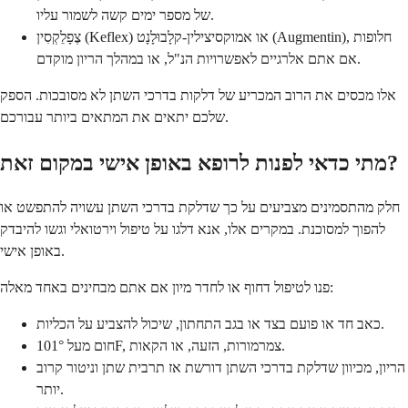
של מספר ימים קשה לשמור עליו.
צֶפָלֵקְסִין (Keflex) או אמוקסיצילין-קלָבוּלָנָט (Augmentin), חלופות
אם אתם אלרגיים לאפשרויות הנ"ל, או במהלך הריון מוקדם.
אלו מכסים את הרוב המכריע של דלקות בדרכי השתן לא מסובכות. הספק
שלכם יתאים את המתאים ביותר עבורכם.
מתי כדאי לפנות לרופא באופן אישי במקום זאת?
חלק מהתסמינים מצביעים על כך שדלקת בדרכי השתן עשויה להתפשט או
להפוך למסוכנת. במקרים אלו, אנא דלגו על טיפול וירטואלי וגשו להיבדק
באופן אישי.
פנו לטיפול דחוף או לחדר מיון אם אתם מבחינים באחד מאלה:
כאב חד או פועם בצד או בגב התחתון, שיכול להצביע על הכליות.
חום מעל 101°F, צמרמורות, הזעה, או הקאות.
הריון, מכיוון שדלקת בדרכי השתן דורשת אז תרבית שתן וניטור קרוב
יותר.