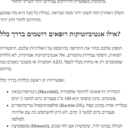
מוקדמת מאפשרת לחיידקים עמידים יותר לשרוד ולחזור.
השלב האחרון הזה חשוב יותר ממה שנראה. נטילת כל מנה היא מה שמונע
מהזיהום לחזור חזק יותר.
אילו אנטיביוטיקות רופאים רושמים בדרך כלל?
הספק שלכם בוחר את התרופה בהתבסס על האלרגיות שלכם, היסטוריה
רפואית, ודפוסי עמידות מקומיים. אלו אנטיביוטיקות אמיתיות, לא גלולות
חמוציות או משככי כאבים כמו AZO, שממסכים רק אי-נוחות מבלי לטפל
בזיהום.
אפשרויות קו ראשון כוללות בדרך כלל:
ניטרופורנטואין (Macrobid), הבחירה הראשונה לזיהומי שלפוחית
פשוטים. מינון טיפוסי הוא 100 מ"ג פעמיים ביום למשך 5 ימים.
סולפמתוקסזול-טרימתופרים (Bactrim DS), טבלייה אחת במינון כפול
פעמיים ביום למשך 3 ימים. לא ניתן להשתמש בה עם אלרגיה
לסולפה.
פוֹספוֹמיצין (Monurol), חבילה במינון יחיד, שימושית אם לוח זמנים