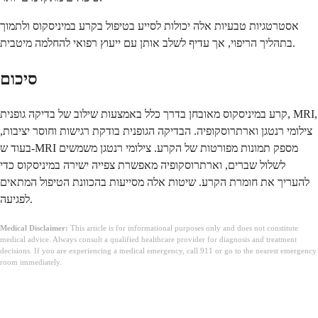
אסטרטגיות טבעיות אלה יכולות לסייע בטיפול בקרע במיניסקוס ולתמוך
בתהליך הריפוי, אך עדיף לשלב אותן עם ייעוץ רפואי להחלמה מיטבית.
סיכום
קרע במיניסקוס מאובחן בדרך כלל באמצעות שילוב של בדיקה גופנית, MRI,
צילומי רנטגן וארתרוסקופיה. הבדיקה הגופנית בודקת רגישות וחוסר יציבות,
בעוד ש-MRI מספק תמונות מפורטות של הקרע. צילומי רנטגן משמשים
לשלול שברים, וארתרוסקופיה מאפשרת צפייה ישירה במיניסקוס כדי
להעריך את חומרת הקרע. שיטות אלה מסייעות בהכוונת הטיפול המתאים
לפגיעה.
Medical Disclaimer:
This article is for informational purposes only and does not constitute
medical advice. Always consult a qualified healthcare provider for diagnosis and treatment
decisions. If you are experiencing a medical emergency, call 911 or go to the nearest emergency
room immediately.