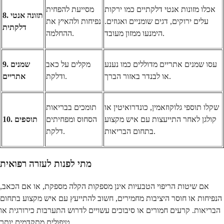
אכלו מזונות אנטי דלקתיים כמו ירקות
מסייעת להפחית
8. תזונה אנטי
עלים ירוקים, דגים שומניים ואגוזים.
נפיחות ולהאיץ את
דלקתית
הימנעו ממזון מעובד.
ההחלמה.
עסו שמנים אתריים מדוללים כמו נענע
מקלים על כאב
9. שמנים
או לבנדר באזור הברך.
ודלקת.
אתריים
שקלו תוספי גלוקוזאמין, כונדרואיטין או
תומכים בבריאות
קולגן לאחר התייעצות עם איש מקצוע
הסחוס ומפחיתים
10. תוספים
בתחום הבריאות.
דלקת.
מתי לפנות לעזרה רפואית
אם שיטות הריפוי הטבעיות אינן מספקות הקלה מספקת, או אם הכאב,
הנפיחות או חוסר היציבות מחמירים, חשוב להתייעץ עם איש מקצוע בתחום
הבריאות. קרעים חמורים או סיבוכים עשויים לדרוש התערבות כירורגית או
טיפולים מתקדמים יותר.