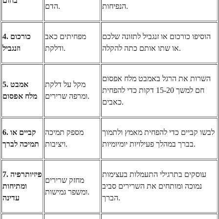
בחום
הנפיחות.
הדם.
הוסיפו כורכום או זנגביל לתזונה שלכם
מפחיתים כאב
4. כורכום
או שתו אותם כתה להקלה.
ודלקת.
וזנגביל
השרות את הרגל באמבט מלח אפסום
מקל על דלקת
5. אמבט
חם למשך 15-20 דקות כדי להפחית
ומרפה שרירים.
מלח אפסום
כאבים.
לבשו קביים כדי להפחית מאמץ ולתמוך
מספק תמיכה
6. קביים או
בברך במהלך פעילויות יומיומיות.
ויציבות.
תמיכה לברך
עוסקים בתרגילי התעמלות בעצימות
7. פיזיותרפיה
מחזק שרירים
נמוכה ומותחים את השרירים סביב
ומתיחות
ומשפר גמישות.
הברך.
עדינה