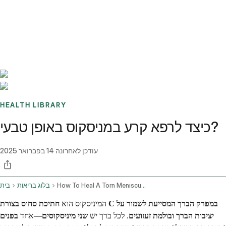
Benchmarks
Stories
FAQ
Sign up / Log in
HEALTH LIBRARY
כיצד לרפא קרע במניסקוס באופן טבעי?
עודכן לאחרונה
14 בפברואר 2025
How To Heal A Torn Meniscus Naturally
בלוג בריאות
בית
המיניסקוס הוא
חתיכת סחוס בצורת C במפרק הברך המסייעת לשמור על
יציבות הברך ובולמת זעזועים
. לכל ברך יש
שני מיניסקוסים
—אחד
בפנים