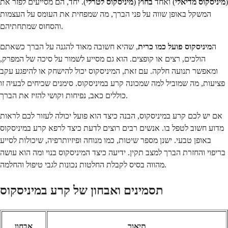
(
מיניסקוס מדיאלי
) ואחד
בחוץ
(
מיניסקוס לטרלי
). יחד, הם מסייעים לפזר את
המשקל באופן שווה על פני הברך, מה שמפחית את העומס על העצמות
והסחוס שמתחתיהם.
ה
מיניסקוס פועל כמו כרית
, שהיא חשובה מאוד להגנה על הברך כשאתם
הולכים, רצים או קופצים. הוא גם מסייע לשמור על סיכה של המפרק,
ומאפשר תנועה חלקה. עם זאת, המיניסקוס יכול להישחק או להיפגע עקב
פציעות, מה שמוביל למה שמכונה קרע במיניסקוס. סימנים שכיחים לבעיה זו
כוללים כאב, נפיחות וקושי להזיז את הברך.
אם יש לכם קרע במיניסקוס, הבנה כיצד הוא פועל יכולה לעזור לכם לראות
מדוע חשוב לטפל בו. אנשים רבים רוצים לדעת כיצד לרפא קרע במיניסקוס
באופן טבעי. ישנן מספר שיטות, כמו מנוחה ופיזיותרפיה, שיכולות לסייע
בריפוי והחזרת הברך למצב תקין. ידיעה כיצד המיניסקוס בנוי ומה הוא עושה
מהווה בסיס לקבלת החלטות נכונות לגבי טיפול והחלמה.
תסמינים ואבחון של קרע במיניסקוס
תיאור
אבחון