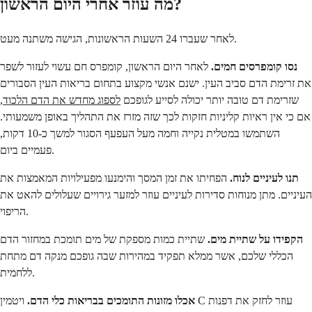
מה עוזר אחרי היום הראשון?
לאחר שעברו 24 השעות הראשונות, הגישה משתנה מעט.
נסו קומפרסים חמים.
לאחר היום הראשון, קומפרס חם עשוי לעזור לשפר
את זרימת הדם סביב העין. ישנם אנשי מקצוע בתחום בריאות העין הסבורים
שזרימת דם טובה יותר יכולה לסייע לגופכם
לספוג מחדש את הדם הלכוד
,
אם כי אין ראיות קליניות חזקות לכך שזה מזרז את התהליך באופן משמעותי.
השתמשו במטלית נקייה וחמה מעל העפעף הסגור למשך כ-10 דקות,
פעמיים ביום.
תנו לעיניים לנוח.
הפחיתו את זמן המסך והימנעו מפעילויות המאמצות את
העיניים. מתן מנוחות סדירות לעיניים עוזר למזער גירויים שעלולים להאט את
הריפוי.
הקפידו על שתיית מים.
שתיית כמות מספקת של מים תומכת במחזור הדם
הכללי שלכם, אשר ממלא תפקיד במהירות שבה גופכם מנקה דם מתחת
ללחמית.
אכלו מזונות התומכים בבריאות כלי הדם.
ויטמין C עוזר לחזק את דפנות