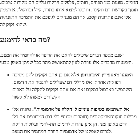
הנימים. מזונות כמו תפוזים, תותים, פלפלים וירקות עליים הם מקורות טובים.
ויטמין K תומך בקרישת דם תקינה, ותוכלו למצוא אותו בתרד, קייל וברוקולי.
אלו אינם פתרונות קסם, אך הם מעניקים לגופכם את התמיכה התזונתית
שהוא זקוק לה.
מה כדאי להימנע?
ישנם מספר דברים שיכולים להאט את הריפוי או להחמיר את המצב.
הימנעות מדברים אלו עוזרת לעין להתאושש מהר ככל שניתן באופן טבעי.
הימנעו מאספירין ואיבופרופן
אלא אם כן אתם זקוקים להם מסיבה
רפואית אחרת. אלו מדללי דם שעלולים להגביר את הדימום.
השתמשו באקמול במקום זאת אם אתם זקוקים להקלה על כאבים
הקשורים למשהו לא קשור.
אל תשתמשו בטיפות עיניים ל"הקלה על אדמומיות".
טיפות אלו
מכילות וזוקונסטריקטורים (חומרים מכווצי כלי דם) המכווצים את כלי
הדם באופן זמני. הן אינן עוזרות לדימום תת-לחמי ועלולות דווקא
לגרום לאפקט של אדמומיות חוזרת המחמיר את המצב.