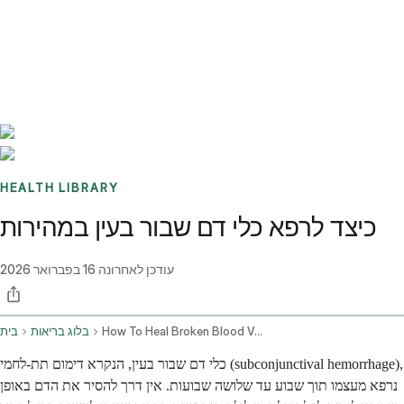
Benchmarks
Stories
FAQ
Sign up / Log in
HEALTH LIBRARY
כיצד לרפא כלי דם שבור בעין במהירות
עודכן לאחרונה
16 בפברואר 2026
How To Heal Broken Blood Vessel In Eye Fast
בלוג בריאות
בית
כלי דם שבור בעין, הנקרא דימום תת-לחמי (subconjunctival hemorrhage),
נרפא מעצמו תוך שבוע עד שלושה שבועות. אין דרך להסיר את הדם באופן