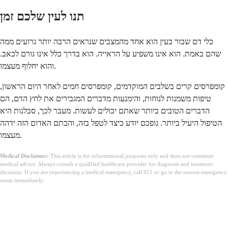
תנו לעין שלכם זמן
כלי דם שבור בעין הוא אחד מהמצבים שנראים הרבה יותר גרועים ממה
שהם באמת. הוא אינו משפיע על הראייה. הוא בדרך כלל אינו גורם לכאב.
והוא יחלוף מעצמו.
קומפרסים קרים בשלבים המוקדמים, קומפרסים חמים לאחר היום הראשון,
טיפות משמנות לנוחות, והימנעות מדברים המגבירים את לחץ הדם, הם
הדברים הטובים ביותר שאתם יכולים לעשות. מעבר לכך, סבלנות היא
הטיפול היעיל ביותר. גופכם יודע כיצד לטפל בזה, והכתם האדום הזה ידהה
מעצמו.
Medical Disclaimer:
This article is for informational purposes only and does not constitute
medical advice. Always consult a qualified healthcare provider for diagnosis and treatment
decisions. If you are experiencing a medical emergency, call 911 or go to the nearest emergency
room immediately.