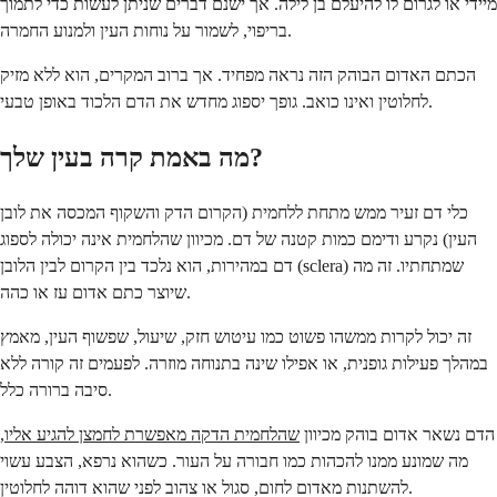
מיידי או לגרום לו להיעלם בן לילה. אך ישנם דברים שניתן לעשות כדי לתמוך
בריפוי, לשמור על נוחות העין ולמנוע החמרה.
הכתם האדום הבוהק הזה נראה מפחיד. אך ברוב המקרים, הוא ללא מזיק
לחלוטין ואינו כואב. גופך יספוג מחדש את הדם הלכוד באופן טבעי.
מה באמת קרה בעין שלך?
כלי דם זעיר ממש מתחת ללחמית (הקרום הדק והשקוף המכסה את לובן
העין) נקרע ודימם כמות קטנה של דם. מכיוון שהלחמית אינה יכולה לספוג
דם במהירות, הוא נלכד בין הקרום לבין הלובן (sclera) שמתחתיו. זה מה
שיוצר כתם אדום עז או כהה.
זה יכול לקרות ממשהו פשוט כמו עיטוש חזק, שיעול, שפשוף העין, מאמץ
במהלך פעילות גופנית, או אפילו שינה בתנוחה מוזרה. לפעמים זה קורה ללא
סיבה ברורה כלל.
הדם נשאר אדום בוהק מכיוון
שהלחמית הדקה מאפשרת לחמצן להגיע אליו
,
מה שמונע ממנו להכהות כמו חבורה על העור. כשהוא נרפא, הצבע עשוי
להשתנות מאדום לחום, סגול או צהוב לפני שהוא דוהה לחלוטין.