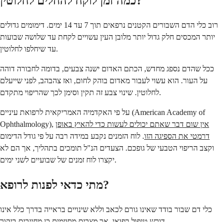
כמה זמן לוקח להחלים לחלוטין?
רוב כלי הדם השבורים הקטנים נרפאים תוך 7 עד 14 ימים. דימומים גדולים
יותר המכסים חלק גדול יותר מלובן העין עשויים לקחת עד שלושה שבועות
עד שיחלפו לחלוטין.
ככל שהדם נספג מחדש, הכתם האדום ישנה צבעים, בדומה לחבורה דוהה
על העור. הוא עשוי לעבור מאדום בוהק לחום, ואז צהבהב, לפני שייעלם
לחלוטין. שינוי צבע זה תקין וסימן לכך שהריפוי מתקדם.
על פי האקדמיה האמריקאית לרפואת עיניים (American Academy of
אין שום דבר שאתם יכולים לעשות כדי להאיץ באופן
Ophthalmology),
דרמטי את הספיגה הזו
. לוח הזמנים נקבע במידה רבה על פי גודל הדימום
וקצב הריפוי הטבעי של גופכם. הצעדים הנ"ל תומכים בתהליך, אך הם לא
יקצרו לוח זמנים של שבועיים לשני ימים.
מתי כדאי לפנות לרופא?
כלי דם שבור בודד שאינו גורם לכאב וללא שינויים בראייה בדרך כלל אינו
דורש טיפול רפואי. אך מצבים מסוימים כן מחייבים ביקור.