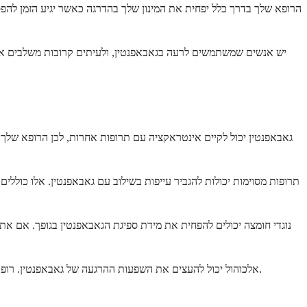
הרופא שלך בדרך כלל יפחית את המינון שלך בהדרגה כאשר יגיע הזמן להפס
יש אנשים שמשתמשים לרעה בגאבאפנטין, ולעיתים קרובות משלבים אותו
גאבאפנטין יכול לקיים אינטראקציה עם תרופות אחרות, לכן הרופא שלך
תרופות מסוימות יכולות להגביר עייפות בשילוב עם גאבאפנטין. אלו כוללים
נוגדי חומצה יכולים להפחית את מידת ספיגת הגאבאפנטין בגופך. אם א
אלכוהול יכול להעצים את השפעות ההרגעה של גאבאפנטין. רופאים רבים ממליצים להימנע מאלכוהול או להגביל אותו בזמן נטילת תרופה זו. השילוב יכול לגרום לך לישנוניות מסוכנת ולהגביר את הסיכון לנפילות ותאונות.