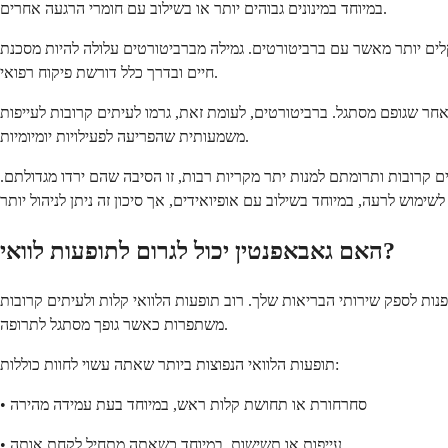
במיוחד במינונים גבוהים יותר או בשילוב עם חומרי הרגעה אחרים.
קלים יותר מאשר עם ברביטורטים. גמילה מברביטורטים עלולה להיות מסכנת
חיים ובדרך כלל דורשת פיקוח רפואי.
אחר שגופם מסתגל. ברביטורטים, לעומת זאת, גרמו לעיתים קרובות לעייפות
משמעותית שהפריעה לפעילויות יומיומיות.
קרובות ותרומתם למנות יתר מקריות רבות, זו הסיבה שהם ירדו מגדולתם.
האם גאבאפנטין יכול לגרום לתופעות לוואי?
פנות לספק שירותי הבריאות שלך. רוב תופעות הלוואי קלות ולעיתים קרובות
משתפרות כאשר גופך מסתגל לתרופה.
תופעות הלוואי הנפוצות ביותר שאתה עשוי לחוות כוללות:
• סחרחורת או תחושת קלות ראש, במיוחד בעת עמידה מהירה
• עייפות או תשישות, במיוחד כשאתה מתחיל לקחת אותה