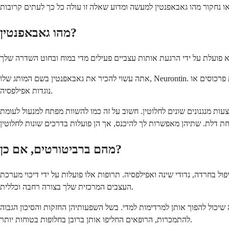
מהו גאבאפנטין?
אתה עשוי להכיר את גאבאפנטין בשם המותג שלו, Neurontin. התרופה קיימת מאז שנות ה-90 וסייעה למיליוני אנשים לנהל מצבים הכוללים אי נוחות הקשורה לעצבים. היא שייכת לקבוצת תרופות הנקראות נוגדות פרכוסים או
נוגדות אפילפסיה.
ת מנגנונים שונים לחלוטין. חשוב על זה כמו להשוות מפתח למנעול לעומת
מהם ברביטורטים, אם כן?
 הם קבוצת תרופות ישנות הרבה יותר שרופאים כמעט ולא רושמים כיום. הם היו פופולריים מתחילת שנות ה-1900 ועד שנות ה-70 לטיפול בחרדה, נדודי שינה ואפילפסיה. תרופות אלו פועלות על ידי דיכוי מערכת
העצבים המרכזית שלך בצורה רחבה וכללית.
יכול להפוך אותן למרדימות למדי. בשל השפעותיהן החזקות והסיכון הגבוה
להתמכרות, הרופאים החליפו אותן ברובן בחלופות בטוחות יותר.