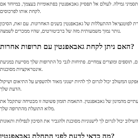
תסמיני גמילה. לעולם אל תפסיק גאבאפנטין בפתאומיות בעצמך, במיוחד אם
לקחת אותו לפרכוסים.
ת לפוטנציאל ההתעללות של גאבאפנטין בשנים האחרונות. עם זאת, הסיכון
נותר נמוך משמעותית מזה של ברביטורטים, שהיו ממכרים לשמצה.
האם ניתן לקחת גאבאפנטין עם תרופות אחרות?
, תוספים ומוצרים צמחיים. פתיחות לגבי כל התרופות שלך מסייעת במניעת
אינטראקציות מסוכנות.
פקט המשולב יכול לגרום לך להיות ישנוני מאוד ולהשפיע על התיאום ושיקול
הדעת שלך.
שעתיים מהמינון של גאבאפנטין. התאמת תזמון פשוטה זו מבטיחה שתקבל את
מלוא התועלת מהתרופה שלך.
מה כדאי לדעת לפני התחלת גאבאפנטין?