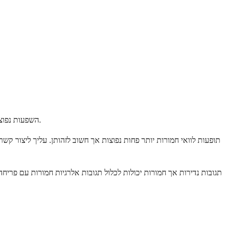
השפעות נפוצות אלו בדרך כלל פוחתות לאחר השבועות הראשונים. הרופא שלך בדרך כלל מתחיל אותך במינון נמוך ומגדיל אותו בהדרגה כדי לעזור למזער תגובות אלו.
תופעות לוואי חמורות יותר פחות נפוצות אך חשוב לזהותן. עליך ליצור קש
תגובות נדירות אך חמורות יכולות לכלול תגובות אלרגיות חמורות עם פריח