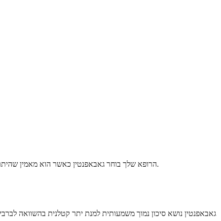
הרופא שלך בוחר גאבאפנטין כאשר הוא מאמין שהיתרונות עולים על הסיכונים למצבך הספציפי. התרופה הפכה פופולרית חלקית מכיוון שהיא בטוחה יותר באופן כללי מאפשרויות ישנות יותר כמו ברביטורטים.
גאבאפנטין נושא סיכון נמוך משמעותית למנת יתר קטלנית בהשוואה לברביט