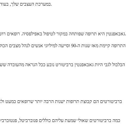
במערכת העצבים שלך, בעוד שברביטורטים הם חומרי הרגעה ישנים יותר הפועלים בצורה שונה מאוד. בואו נחקור מהו גאבאפנטין למעשה ומדוע שאלה זו עולה כל כך לעתים קרובות.
גאבאפנטין היא תרופה שפותחה במקור לטיפול באפילפסיה. רופאים רושמים אותה כיום למספר מצבים, כולל כאב עצבי והפרעות חרדה מסוימות. היא פועלת על ידי הרגעת אותות עצביים פעילים מדי במוח ובחוט השדרה שלך.
הבלבול לגבי היות גאבאפנטין ברביטורט נובע ככל הנראה מהעובדה ששת
כמה ברביטורטים שאולי שמעת עליהם כוללים פנוברביטל, פנטוברביטל