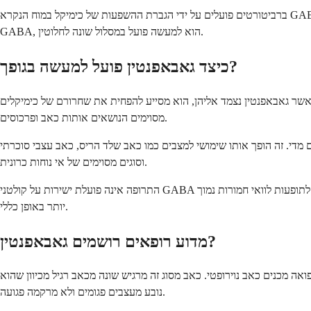
ברביטורטים פועלים על ידי הגברת ההשפעות של כימיקל במוח הנקרא GABA, המייצג חומצה גאמא-אמינובוטירית. כימיקל זה מסייע להרגיע פעילות עצבית בכל רחבי המוח. בעוד שגאבאפנטין קיבל את שמו כדי להישמע דומה ל-
GABA, הוא למעשה פועל במסלול שונה לחלוטין.
כיצד גאבאפנטין פועל למעשה בגופך?
כאשר גאבאפנטין נצמד אליהן, הוא מסייע להפחית את שחרורם של כימיקלים
מסוימים הנושאים אותות כאב ופרכוסים.
 מדי. זה הופך אותו שימושי למצבים כמו כאב שלד הריס, כאב עצבי סוכרתי
וסוגים מסוימים של אי נוחות כרונית.
התרופה אינה פועלת ישירות על קולטני GABA כמו ברביטורטים. זהו הבדל חשוב מכיוון שהוא אומר שלגאבאפנטין יש פרופיל בטיחות ורמת סיכון שונים. גופך מתמודד איתו בצורה שונה, והפוטנציאל לתופעות לוואי חמורות נמוך
יותר באופן כללי.
מדוע רופאים רושמים גאבאפנטין?
 מכנים כאב נוירופטי. כאב מסוג זה מרגיש שונה מכאב רגיל מכיוון שהוא
נובע מעצבים פגומים ולא מרקמה פגועה.