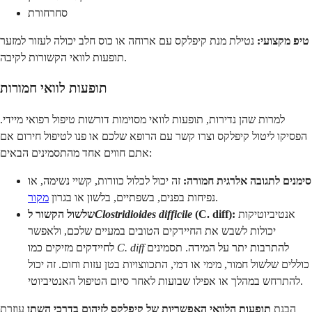
סחרחורת
טיפ מקצועי:
נטילת מנת קיפלקס עם ארוחה או כוס חלב יכולה לעזור למזער
תופעות לוואי הקשורות לקיבה.
תופעות לוואי חמורות
למרות שהן נדירות, תופעות לוואי מסוימות דורשות טיפול רפואי מיידי.
הפסיקו ליטול קיפלקס וצרו קשר עם הרופא שלכם או פנו לטיפול חירום אם
אתם חווים אחד מהתסמינים הבאים:
סימנים לתגובה אלרגית חמורה:
זה יכול לכלול כוורות, קשיי נשימה, או
.
נפיחות בפנים, בשפתיים, בלשון או בגרון
מקור
אנטיביוטיקות
(C. diff):
Clostridioides difficile
שלשול הקשור ל
יכולות לשבש את החיידקים הטובים במעיים שלכם, ולאפשר
להתרבות יתר על המידה. תסמינים
C. diff
לחיידקים מזיקים כמו
כוללים שלשול חמור, מימי או דמי, התכווצויות בטן עזות וחום. זה יכול
להתרחש במהלך או אפילו שבועות לאחר סיום הטיפול האנטיביוטי.
הבנת
תופעות הלוואי האפשריות של קיפלקס לזיהום בדרכי השתן
עוזרת