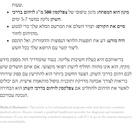
שעות.
מינון הוא המפתח:
מינון טיפוסי של
צפלקסין 500 מ"ג לזיהום בדרכי
נלקח במשך 5-7 ימים.
השתן
סיים את הקורס:
תמיד השלם את המרשם המלא שלך כדי למנוע
מהזיהום לחזור.
היה מודע:
דע את תופעות הלוואי הנפוצות והחמורות, ואל תהסס
ליצור קשר עם הרופא שלך בכל חשש.
בריאותכם היא בעלת חשיבות עליונה. בעוד שהמדריך הזה מספק מידע
מקיף, הוא אינו מהווה תחליף לייעוץ רפואי מקצועי. אם אתם חושדים שיש
לכם זיהום בדרכי השתן, הצעד החשוב ביותר הוא להתייעץ עם ספק שירותי
בריאות לצורך אבחנה מדויקת ותוכנית טיפול מותאמת אישית. הם יכולים
לאשר את הזיהום ולהחליט אם
צפלקסין לזיהום בדרכי השתן
הוא הבחירה
הנכונה עבורכם.
Medical Disclaimer:
This article is for informational purposes only and does not constitute
medical advice. Always consult a qualified healthcare provider for diagnosis and treatment
decisions. If you are experiencing a medical emergency, call 911 or go to the nearest emergency
room immediately.