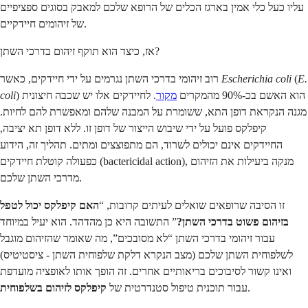
עליו כעל כלי אמין בארגז הכלים של הרופא שלכם למאבק בסוגים ספציפיים
של זיהומים חיידקיים.
אז, כיצד הוא תוקף זיהום בדרכי השתן?
E.
(
Escherichia coli
רוב זיהומי בדרכי השתן נגרמים על ידי חיידקים, כאשר
) הוא האשם בכ-90% מהמקרים
מקור
. לחיידקים אלו יש שכבה חיצונית
coli
מגנה הנקראת דופן התא, ששומרת על המבנה שלהם ומאפשרת להם לחיות.
קיפלקס פועל על ידי שיבוש הייצור של דופן זו. ללא דופן תא יציבה,
החיידקים אינם יכולים לשרוד, הם מתפוצצים ומתים. תהליך זה, הידוע
כפעולה קוטלת חיידקים (bactericidal action), מנקה ביעילות את הזיהום
מדרכי השתן שלכם.
זו הסיבה שרופאים שואלים לעיתים קרובות, “
האם קיפלקס יכול לטפל
בזיהום פשוט בדרכי השתן?
” התשובה היא כן מהדהד. הוא יעיל במיוחד
עבור זיהומי בדרכי השתן “לא מסובכים”, מה שאומר שהזיהום מוגבל
לשלפוחית השתן שלכם (מצב הנקרא דלקת שלפוחית השתן - ציסטיטיס)
ואינו קשור לסיבוכים בריאותיים אחרים. זה הופך אותו לאופציה מועדפת
.
עבור תוכנית טיפול סטנדרטית של
קיפלקס לזיהום בשלפוחית