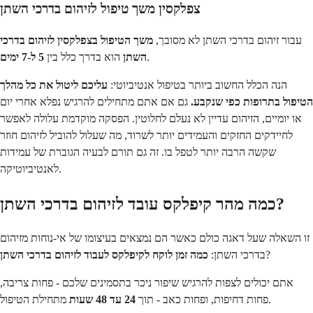
צפלקסין משך טיפול לזיהום בדרכי השתן
עבור זיהום בדרכי השתן לא מסובך,
משך הטיפול בצפלקסין לזיהום בדרכי
.
השתן
הוא בדרך כלל בין
5 ל-7 ימים
הנה הכלל החשוב ביותר בטיפול אנטיביוטי:
עליכם ליטול את כל מהלך
הטיפול בתרופות כפי שנקבע.
גם אם אתם מתחילים להרגיש נפלא אחרי יום
או יומיים, הזיהום עדיין לא נעלם לחלוטין. הפסקה מוקדמת עלולה לאפשר
לחיידקים החזקים והעמידים יותר לשרוד, מה שעלול להוביל לזיהום חוזר
שקשה הרבה יותר לטפל בו. זה גם תורם לבעיה הגוברת של עמידות
לאנטיביוטיקה.
כמה מהר קיפלקס עובד לזיהום בדרכי השתן?
זו השאלה שעל דאגה כולם כאשר הם נמצאים בעיצומו של אי-נוחות מזיהום
?
בדרכי השתן:
כמה זמן לוקח לקיפלקס לעבוד לזיהום בדרכי השתן
אתם יכולים לצפות להרגיש שיפור ניכר בתסמינים שלכם - פחות צריבה,
מתחילת הטיפול.
פחות דחיפות, ופחות כאב - תוך
24 עד 48 שעות