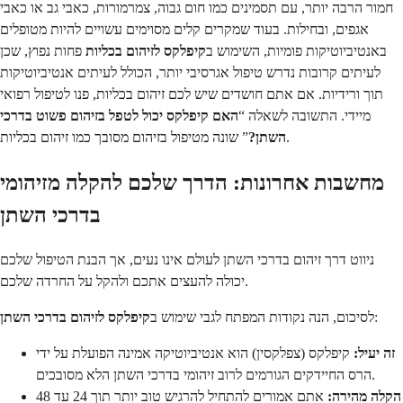
חמור הרבה יותר, עם תסמינים כמו חום גבוה, צמרמורות, כאבי גב או כאבי
אגפים, ובחילות. בעוד שמקרים קלים מסוימים עשויים להיות מטופלים
באנטיביוטיקות פומיות, השימוש ב
קיפלקס לזיהום בכליות
פחות נפוץ, שכן
לעיתים קרובות נדרש טיפול אגרסיבי יותר, הכולל לעיתים אנטיביוטיקות
תוך ורידיות. אם אתם חושדים שיש לכם זיהום בכליות, פנו לטיפול רפואי
מיידי. התשובה לשאלה “
האם קיפלקס יכול לטפל בזיהום פשוט בדרכי
” שונה מטיפול בזיהום מסובך כמו זיהום בכליות.
השתן?
מחשבות אחרונות: הדרך שלכם להקלה מזיהומי
בדרכי השתן
ניווט דרך זיהום בדרכי השתן לעולם אינו נעים, אך הבנת הטיפול שלכם
יכולה להעצים אתכם ולהקל על החרדה שלכם.
:
לסיכום, הנה נקודות המפתח לגבי שימוש ב
קיפלקס לזיהום בדרכי השתן
זה יעיל:
קיפלקס (צפלקסין) הוא אנטיביוטיקה אמינה הפועלת על ידי
הרס החיידקים הגורמים לרוב זיהומי בדרכי השתן הלא מסובכים.
הקלה מהירה:
אתם אמורים להתחיל להרגיש טוב יותר תוך 24 עד 48