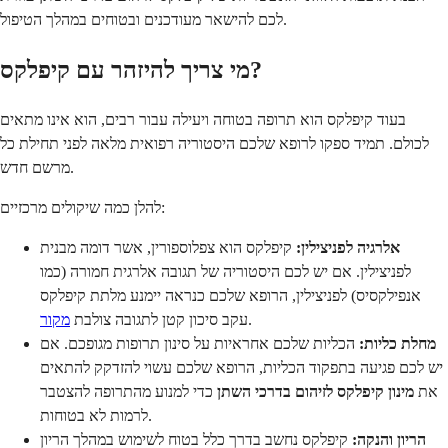
לכם להישאר מעודכנים ובטוחים במהלך הטיפול.
מי צריך להיזהר עם קיפלקס?
בעוד קיפלקס הוא תרופה בטוחה ויעילה עבור רבים, הוא אינו מתאים
לכולם. תמיד ספקו לרופא שלכם היסטוריה רפואית מלאה לפני תחילת כל
מרשם חדש.
להלן כמה שיקולים מרכזיים:
אלרגיה לפניצילין:
קיפלקס הוא צפלוספורין, אשר דומה מבנית
לפניצילין. אם יש לכם היסטוריה של תגובה אלרגית חמורה (כמו
אנפילקסיס) לפניצילין, הרופא שלכם כנראה יימנע מלתת קיפלקס
.
עקב סיכון קטן לתגובה צולבת
מקור
מחלת כליות:
הכליות שלכם אחראיות על סינון תרופות מגופכם. אם
יש לכם פגיעה בתפקוד הכליות, הרופא שלכם עשוי להזדקק להתאים
את
מינון קיפלקס לזיהום בדרכי השתן
כדי למנוע מהתרופה להצטבר
לרמות לא בטוחות.
הריון והנקה:
קיפלקס נחשב בדרך כלל בטוח לשימוש במהלך הריון