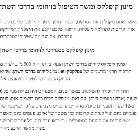
מינון קיפלקס ומשך הטיפול בזיהומי בדרכי השתן
כאשר אתם מקבלים את המרשם, הבנת המינון ומשך הזמן שבו עליכם ליטול
אותו קריטית להחלמה מוצלחת. הרופא שלכם יקבע את התוכנית המדויקת
עבורכם, אך הנה מה שטיפוסי למבוגרים.
מינון קיפלקס סטנדרטי לזיהומי בדרכי השתן
ה
מינון קיפלקס לזיהום בדרכי השתן
הנפוץ ביותר הוא 500 מ"ג. לעיתים
קרובות תראו מרשמים של
צפלקסין 500 מ"ג לזיהום בדרכי השתן
, שהיא
החוזק הסטנדרטי לטיפול בזיהומים אלו.
התדירות יכולה להשתנות. במשך שנים, הסטנדרט היה נטילת מנה כל 6
שעות (ארבע פעמים ביום). עם זאת, מטפלים רבים כיום רושמים אותו פעם
ב-12 שעות (פעמיים ביום). מחקרים עדכניים מצביעים על כך שמשטר של
פעמיים ביום יעיל לעיתים קרובות כמו משטר של ארבע פעמים ביום ומשפר
משמעותית את היענות המטופלים - כי בואו נודה בזה, קל יותר לזכור שני
.
מנות מאשר ארבע
מקור