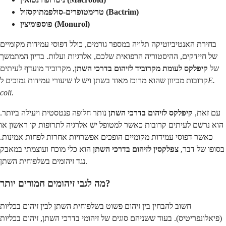
טרימטופרים-סולפמתוקסזול (Bactrim)
פוספומיצין (Monurol)
בחירת האנטיביוטיקה תלויה במספר גורמים, כולל דפוסי עמידות מקומיים
של חיידקים, ההיסטוריה הרפואית שלכם, אלרגיות ועלות. בדיון המתמשך
של
קיפלקס לעומת מקרוביד לזיהום בדרכי השתן
, מקרוביד מועדף לעיתים
E.
קרובות מכיוון שהוא מרוכז מאוד בשתן ויש לו שיעורי עמידות נמוכים ל
coli
.
עם זאת,
קיפלקס לזיהום בדרכי השתן
נותר חלופה פנטסטית ויעילה ביותר.
הוא נרשם לעיתים קרובות כאשר למטופל יש אלרגיה לתרופות קו ראשון או
כאשר דפוסי עמידות מקומיים הופכים אפשרויות אחרות לפחות אמינות.
בסופו של דבר,
צפלקסין לזיהום בדרכי השתן
הוא כלי מוכח ועוצמתי במאבק
נגד זיהומים בשלפוחית השתן.
מה לגבי זיהומים חמורים יותר?
חשוב להבחין בין זיהום פשוט בשלפוחית השתן לבין זיהום בכליות
(פיאלונפריטיס). בעוד ששניהם סוגים של זיהומי בדרכי השתן, זיהום בכליות