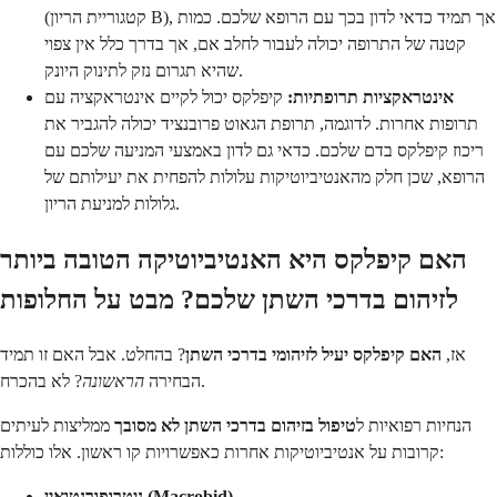
(קטגוריית הריון B), אך תמיד כדאי לדון בכך עם הרופא שלכם. כמות
קטנה של התרופה יכולה לעבור לחלב אם, אך בדרך כלל אין צפוי
שהיא תגרום נזק לתינוק היונק.
אינטראקציות תרופתיות:
קיפלקס יכול לקיים אינטראקציה עם
תרופות אחרות. לדוגמה, תרופת הגאוט פרובנציד יכולה להגביר את
ריכוז קיפלקס בדם שלכם. כדאי גם לדון באמצעי המניעה שלכם עם
הרופא, שכן חלק מהאנטיביוטיקות עלולות להפחית את יעילותם של
גלולות למניעת הריון.
האם קיפלקס היא האנטיביוטיקה הטובה ביותר
לזיהום בדרכי השתן שלכם? מבט על החלופות
אז,
האם קיפלקס יעיל לזיהומי בדרכי השתן
? בהחלט. אבל האם זו תמיד
? לא בהכרח.
הבחירה
הראשונה
הנחיות רפואיות ל
טיפול בזיהום בדרכי השתן לא מסובך
ממליצות לעיתים
קרובות על אנטיביוטיקות אחרות כאפשרויות קו ראשון. אלו כוללות:
ניטרופורנטואין (Macrobid)