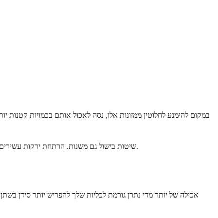
במקום להימנע לחלוטין ממזונות אלו, נסה לאכול אותם בכמויות קטנות יו
שיטות בישול גם משנות. הרתחת ירקות עשירים באוקסלט יכולה להפחית את תכולת האוקסלט שלהם בכ-30 עד 50 אחוז, מכיוון שחלק מהאוקסלט חודר למים הבישול. אידוי פחות יעיל, אך עדיין מועיל.
אכילה של יותר מדי נתרן גורמת לכליות שלך להפריש יותר סידן בשתן.