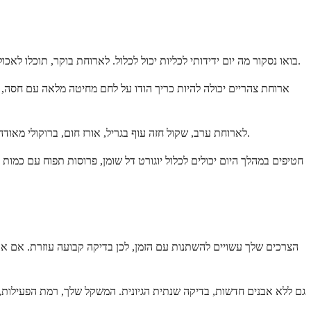
בואו נסקור מה יום ידידותי לכליות יכול לכלול. לארוחת בוקר, תוכלו לאכול דייסת שיבולת שועל על בסיס חלב, בתוספת פירות יער וחופן קטן של אגוזי מלך. זה נותן לך סידן, סיבים תזונתיים ונוגדי חמצון ללא עודף אוקסלט או מלח.
ארוחת צהריים יכולה להיות כריך הודו על לחם מחיטה מלאה עם חסה, ע
לארוחת ערב, שקול חזה עוף בגריל, אורז חום, ברוקולי מאודה עם כמות קטנה של גבינה, וסלט צדדי עם רוטב שמן זית ולימון. סיימו עם קערת תותים. ארוחה זו מאזנת חלבון, סידן וירקות תוך שמירה על מנות סבירות.
חטיפים במהלך היום יכולים לכלול יוגורט דל שומן, פרוסות תפוח עם כמו
גם ללא אבנים חדשות, בדיקה שנתית הגיונית. המשקל שלך, רמת הפעילות,