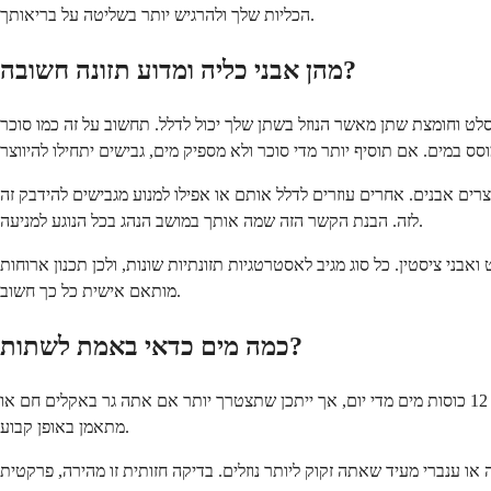
הכליות שלך ולהרגיש יותר בשליטה על בריאותך.
מהן אבני כליה ומדוע תזונה חשובה?
לט וחומצת שתן מאשר הנוזל בשתן שלך יכול לדלל. תחשוב על זה כמו סוכר
רים אבנים. אחרים עוזרים לדלל אותם או אפילו למנוע מגבישים להידבק זה
לזה. הבנת הקשר הזה שמה אותך במושב הנהג בכל הנוגע למניעה.
ואבני ציסטין. כל סוג מגיב לאסטרטגיות תזונתיות שונות, ולכן תכנון ארוחות
מותאם אישית כל כך חשוב.
כמה מים כדאי באמת לשתות?
מים הם החבר הכי טוב של הכליות שלך. שתייה של מספיק נוזלים מדללת את השתן שלך, מה שמקשה על היווצרות אבנים. שאף לשתות לפחות 8 עד 12 כוסות מים מדי יום, אך ייתכן שתצטרך יותר אם אתה גר באקלים חם או
מתאמן באופן קבוע.
 ענברי מעיד שאתה זקוק ליותר נוזלים. בדיקה חזותית זו מהירה, פרקטית