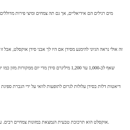
מים רגילים הם אידיאליים, אך גם תה צמחים ומיצי פירות מדוללים 
זה אולי נראה הגיוני להימנע מסידן אם היו לך אבני סידן אוקסלט, אבל 
שאף לכ-1,000 עד 1,200 מיליגרם סידן מדי יום 
דיאטות דלות בסידן עלולות לגרום לתופעות לוואי על ידי הגברת ספיגת
אוקסלט הוא תרכובת טבעית הנמצאת במזונות צמחיים רבים. עבור אנשים המועדים לאבני סידן אוקסלט, ניהול צריכת אוקסלט יכול לעזור. אבל אתה לא צריך להימנע ממזונות אלו לחלוטין. איזון הוא מה שחשוב ביותר.