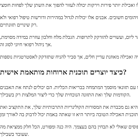
הומים חשובים. אבנים אלו יכולות לגדול במהירות ודורשות טיפול רפואי ולא
רק שינויים תזונתיים.
 יותר ומתרחשות עקב מצב גנטי הנקרא ציסטינוריה. אנשים עם מצב זה זקוקים לצריכת נוזלים גבוהה מאוד, לעיתים 4 ליטר ויותר ליום, ועשויים להזדקק לתרופות. הגבלת מלח וחלבון עוזרת במידה מסוימת,
אך ניהול רפואי חיוני לסוג זה.
כיצד יוצרים תוכנית ארוחות מותאמת אישית?
עם תזונאי מוסמך המתמחה בבריאות הכליות. הם יכולים לנתח את האבנים
הקודמות שלך ואת התזונה הנוכחית שלך כדי ליצור המלצות רק בשבילך.
היא גם מכבדת את המסורות הקולינריות התרבותיות שלך, את התקציב ואת
 דפוסים שאולי לא תבחין בהם בעצמך. היה כנה ומפורט, הכל חלק ממציאת מה
שעובד בשבילך.