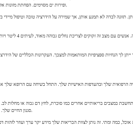
ופירות ים מסוימים. הפחתת מזונות אלו ואכילת יותר פירות וירקות יכולה לעזור להפוך את השתן שלך לפחות חומצי.
ן. תזונה לבדה לא תמנע אותן, אך שמירה על הידרציה טובה וטיפול מיידי בזי
אבני ציסטין הן נדירות אף
יה הרפואית שלך ובהעדפות האישיות שלך. התחל בשיחה עם הרופא שלך או 
חשבת במצבים בריאותיים אחרים כמו סוכרת, לחץ דם גבוה או מחלות לב. 
סגנון החיים שלך. תוכנית האכילה הטובה ביותר היא זו שאתה באמת יכול לדבוק בה לאורך זמן.
 אוכל, כמה ומתי. זה נותן לצוות הבריאות שלך מידע יקר ערך ועוזר לזהות