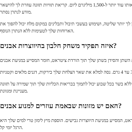
שאף לשמור על צריכת הנתרן שלך מתחת ל-2,300 מיליגרם ליום, שהם ככפית מלח שולחן. אם אתה בסיכון גבוה יותר, הרופא שלך עשוי להציע להגביל אותו עוד יותר ל-1,500 מיליגרם ליום. קריאת תוויות תזונה עוזרת לך להישאר
מודע לנתרן נסתר.
ך יותר שליטה, ושימוש בעשבי תיבול ותבלינים במקום מלח יכול להפוך את
הארוחות שלך לטעימות ללא הנתרן הנוסף.
איזה תפקיד משחק חלבון בהיווצרות אבנים?
ללא בשר בכל שבוע יכול לתמוך בבריאות הכליות שלך תוך שמירה על תזונה
מעניינת ומגוונת.
האם יש מזונות שבאמת עוזרים למנוע אבנים?
ראט, המסייע במניעת היווצרות גבישים. הוספת מיץ לימון טרי למים שלך היא
הרגל יומי קל.