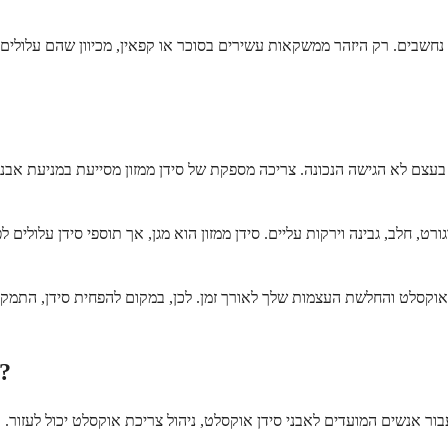
נחשבים. רק היזהר ממשקאות עשירים בסוכר או קפאין, מכיוון שהם עלולים לפ
זו בעצם לא הגישה הנכונה. צריכה מספקת של סידן ממזון מסייעת במניעת אבנ
ממקורות מזון כמו יוגורט, חלב, גבינה וירקות עליים. סידן ממזון הוא מגן, אך תוספי 
 אוקסלט והחלשת העצמות שלך לאורך זמן. לכן, במקום להפחית סידן, התמקד 
אילו מזונות עשירים באוקסלט וכדאי להימנע מ