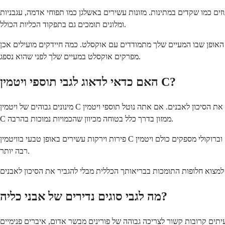
גוזים כמו שקדים במתינות. מזונות עשירים באשלגן כמו תפוחי אדמה, עגבניות
ומלונים תומכים גם בתפקוד הכליות הכולל.
 האופן שבו המעיים שלך מתמודדים עם אוקסלט. כמה חיידקים מועילים אכן
מפרקים אוקסלט במעיים שלך לפני שהוא נספג.
האם כדאי לדאוג לגבי תוספי ויטמין C?
מינונים גבוהים של ויטמין C יכולים להפוך לאוקסלט בגופך, מה שעלול להגביר את הסיכון לאבנים. אם אתה נוטל תוספי ויטמין C באופן קבוע, במיוחד במינונים מעל 1,000 מיליגרם ליום, כדאי לדון בכך עם הרופא שלך. קבלת ויטמין
C ממזון בדרך כלל בטוחה מכיוון שהכמויות נמוכות בהרבה.
פירות וירקות עשירים באופן טבעי בוויטמין C אינם מדאיגים. תפוזים, תותים, פלפלים וברוקולי מספקים כולם ויטמין C ללא המנה המרוכזת שמגיעה מכדורים. גופך מעבד חומרים תזונתיים המבוססים על מזון באופן שונה ובעדינות
רבה יותר.
מה לגבי סוגים נדירים של אבני כליה?
עיתים קרובות קשור לצריכה גבוהה של פורינים מבשר אדום, איברים פנימיים