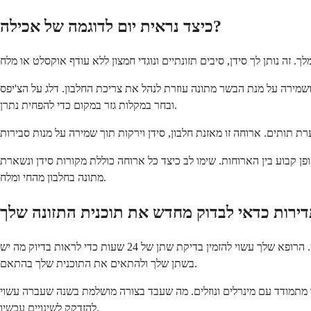
כיצד נראית יום לדוגמה של אכילה?
שמירה על מנת הבשר מתונה עוזרת לנהל את צריכת החלבון. דלג על הצ'יפס
ובחר במקלות גזר במקום כדי להפחית נתרן.
ן קבוע בין הארוחות. שימו לב כיצד כל ארוחה כוללת מקורות סידן ונשארת
מתונה בחלבון מהחי ומלח.
הצרכים שלך עשויים להשתנות עם הזמן, לכן בדיקה קבועה עוזרת. אם אתה מפתח אבן נוספת למרות שינויים תזונתיים, זהו סימן ברור להערכה מחדש. הרופא שלך עשוי להזמין בדיקת שתן של 24 שעות כדי לראות בדיוק מה יש
בשתן שלך ולהתאים את התוכנית שלך בהתאם.
ך מתמודד עם מינרלים ונוזלים. מה שעבד בצורה מושלמת בשנה שעברה עשוי
להזדקק לשינויים עכשיו.