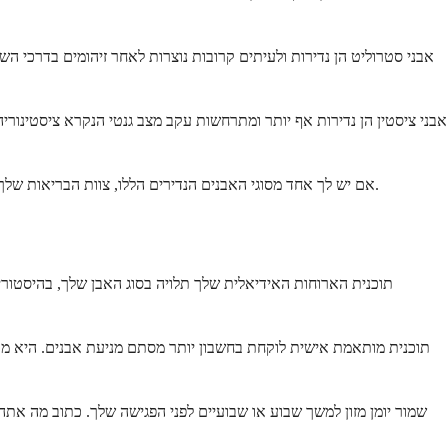
אבני סטרוליט הן נדירות ולעיתים קרובות נוצרות לאחר זיהומים בדרכי השת
אם יש לך אחד מסוגי האבנים הנדירים הללו, צוות הבריאות שלך ייתן לך הנחיות ספציפיות המותאמות למצבך. העקרונות הכלליים של הידרציה ואכילה מאוזנת עדיין חלים, אך סביר להניח שתזדקק לאסטרטגיות נוספות.
תוכנית הארוחות האידיאלית שלך תלויה בסוג האבן שלך, בהיסטור
תוכנית מותאמת אישית לוקחת בחשבון יותר מסתם מניעת אבנים. היא מת
שמור יומן מזון למשך שבוע או שבועיים לפני הפגישה שלך. כתוב מה אתה