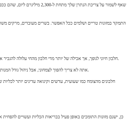
התמקד במזונות טריים ושלמים ככל האפשר. בשרים מעובדים, מרקים משומרי
חלבון חיוני לגופך, אך אכילה של יותר מדי חלבון מהחי עלולה להגביר את הסיכון לסוגים מסוימים של אבני כליה. חלבון מהחי מעלה את רמות חומצת השתן והסידן בשתן שלך תוך הורדת ציטראט, חומר המסייע במניעת אבנים.
אתה לא צריך להפוך לצמחוני, אבל ניהול גודל המנות עוזר. מנה של בשר, עוף או דג צריכה להיות בגודל של חפיסת קלפים, בערך 3 עד 4 גרם. נסה למלא את שאר הצלחת שלך בירקות, דגנים מלאים וקטניות.
חלבונים מהצומח כמו שעועית, עדשים וקינואה עדינים יותר לכליות 
כן, ישנם מזונות התומכים באופן פעיל בבריאות הכליות ועשויים להפחית א