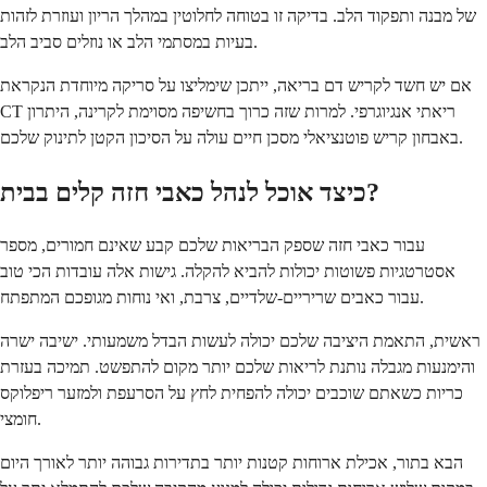
של מבנה ותפקוד הלב. בדיקה זו בטוחה לחלוטין במהלך הריון ועוזרת לזהות
בעיות במסתמי הלב או נוזלים סביב הלב.
אם יש חשד לקריש דם בריאה, ייתכן שימליצו על סריקה מיוחדת הנקראת
CT ריאתי אנגיוגרפי. למרות שזה כרוך בחשיפה מסוימת לקרינה, היתרון
באבחון קריש פוטנציאלי מסכן חיים עולה על הסיכון הקטן לתינוק שלכם.
כיצד אוכל לנהל כאבי חזה קלים בבית?
עבור כאבי חזה שספק הבריאות שלכם קבע שאינם חמורים, מספר
אסטרטגיות פשוטות יכולות להביא להקלה. גישות אלה עובדות הכי טוב
עבור כאבים שריריים-שלדיים, צרבת, ואי נוחות מגופכם המתפתח.
ראשית, התאמת היציבה שלכם יכולה לעשות הבדל משמעותי. ישיבה ישרה
והימנעות מגבלה נותנת לריאות שלכם יותר מקום להתפשט. תמיכה בעזרת
כריות כשאתם שוכבים יכולה להפחית לחץ על הסרעפת ולמזער ריפלוקס
חומצי.
הבא בתור, אכילת ארוחות קטנות יותר בתדירות גבוהה יותר לאורך היום