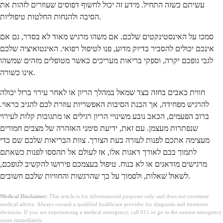
עשיתם כשזה התחיל. מידע זה יכול לחשוף דפוסים שעוזרים לזהות את
הסיבה ולהנחות החלטות טיפוליות.
סמכו על האינסטינקטים שלכם. אם משהו מרגיש מאוד לא בסדר, גם אם
אינכם יכולים להסביר בדיוק מדוע, פנו לטיפול רפואי. האינטואיציה שלכם
לגבי גופכם יקרה, וספקי בריאות מעריכים כאשר מטופלים מזהים שמשהו
אינו כשורה.
חווית כאבים בחזה בצד שמאל במהלך הריון או לאחר עירוי ברזל יכולה
להרגיש מפחידה, אך הבנת הסיבות האפשריות עוזרת לכם להגיב כראוי.
ברוב הפעמים, הכאב נובע משינויי הריון רגילים או מתגובות קלות לעירוי
שנפתרות מעצמן. עם זאת, ידיעת סימני האזהרה של מצבים חמורים
מעצימה אתכם לפנות לעזרה בעת הצורך. צוות הבריאות שלכם שם כדי
לתמוך בכם לאורך דאגות אלו, אז לעולם אל תהססו לפנות כשאתם
מרגישים מודאגים או לא בנוח. טיפול בעצמכם פירושו להקשיב לגופכם,
לשאול שאלות, ולסמוך על כך שהרגשות והחוויות שלכם חשובים.
Medical Disclaimer:
This article is for informational purposes only and does not constitute
medical advice. Always consult a qualified healthcare provider for diagnosis and treatment
decisions. If you are experiencing a medical emergency, call 911 or go to the nearest emergency
room immediately.