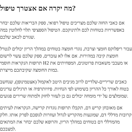
מה יקרה אם אצטרך טיפול?
אם כאבי החזה שלכם מצריכים טיפול רפואי, ספק הבריאות שלכם יבחר
באפשרויות בטוחות לכם ולתינוקכם. הטיפול הספציפי תלוי לחלוטין במה
שגורם לכאב שלכם.
עבור ריפלוקס חומצי וצרבת, נוגדי חומצה בטוחים במהלך הריון יכולים לנטרל
חומצת קיבה במהירות. אם אלו לא עובדים, ספק שלכם עשוי לרשום
תרופות הנקראות חוסמי H2 או מעכבי משאבות פרוטונים, המפחיתים את
כמות החומצה שקיבתכם מייצרת.
כאבים שריריים-שלדיים לרוב מגיבים היטב לאקמול (אצטמינופן), שנחשב
בטוח לאורך כל ההריון בשימוש לפי הנחיות. פיזיותרפיה או תרגילים עדינים
שמומלצים על ידי מומחה יכולים גם כן לעזור לחזק ולמתוח שרירים פגועים.
אם מאובחן קריש דם, תקבלו תרופות נוגדות קרישה, הנקראות לעיתים
קרובות מדללי דם, שמונעות מהקריש לגדול ועוזרות לגופכם לפרק אותו. חלק
מהמדללי דם בטוחים במהלך הריון, והרופא שלכם יבחר את המתאים
למצבכם.