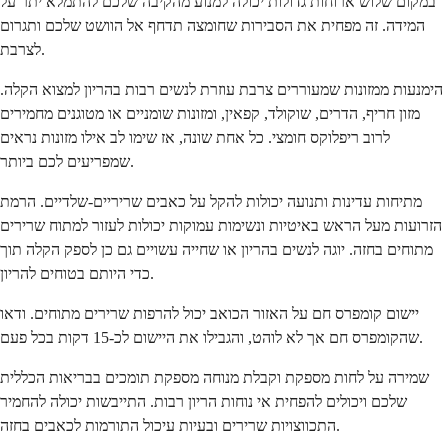
במקום שלוש ארוחות גדולות יכולה למנוע מהקיבה שלכם להתמלא יתר על
המידה. זה מפחית את הסבירות שחומצה תדחף אל הוושט שלכם ותגרום
לצרבת.
הימנעות ממזונות שמעוררים צרבת עוזרת לנשים רבות בהריון למצוא הקלה.
מזון חריף, הדרים, שוקולד, קפאין, ומזונות שומניים או מטוגנים מחמירים
לרוב ריפלוקס חומצי. כל אחת שונה, אז שימו לב אילו מזונות נראים
שמפריעים לכם ביותר.
מתיחות עדינות ותנועה יכולות להקל על כאבים שריריים-שלדיים. הרמת
הזרועות מעל הראש באיטיות ונשימות עמוקות יכולות לעזור למתוח שרירים
מתוחים בחזה. יוגה לנשים בהריון או שחייה עשויים גם כן לספק הקלה תוך
כדי היותם בטוחים להריון.
יישום קומפרס חם על האזור הכואב יכול להרפות שרירים מתוחים. ודאו
שהקומפרס חם אך לא לוהט, והגבילו את היישום לכ-15 דקות בכל פעם.
שמירה על לחות מספקת וקבלת מנוחה מספקת תומכים בבריאות הכללית
שלכם ויכולים להפחית אי נוחות הריון רבות. התייבשות יכולה להחמיר
התכווצויות שרירים ובעיות עיכול התורמות לכאבים בחזה.