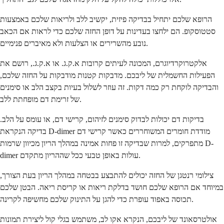
הרופא שלכם יתחיל בבדיקה פיזית, יקשיב ללב ולריאות שלכם באמצעות
סטטוסקופ. הם ילחצו בעדינות על דופן החזה שלכם כדי לראות אם הכאב
נובע מהשרירים או הצלעות ולא מאיברים פנימיים.
אלקטרוקרדיוגרם, המכונה לעיתים קרובות א.ק.ג. או א.ק.ג., רושם את
הפעילות החשמלית של ליבכם. מדבקות קטנות מודבקות על החזה שלכם,
והבדיקה לוקחת רק כמה דקות. זה עוזר לשלול בעיות בקצב הלב או סימנים
של זרימת דם מופחתת ללב.
בדיקות דם יכולות לבדוק סימנים לזיהום, קרישי דם, או עומס על הלב.
בדיקה הנקראת D-dimer מודדת חומרים המשוחררים כאשר קרישי דם
מתפרקים, למרות שבדיקה זו פחות אמינה במהלך הריון מכיוון שרמות D-
dimer עולות באופן טבעי ככל שההריון מתקדם.
צילומי רנטגן של החזה יכולים להתבצע בבטחה במהלך הריון בעת הצורך,
במיוחד אם הרופא שלכם חושד בדלקת ריאות או קריסת ריאה. הבטן שלכם
תכוסה באפוד עופרת כדי להגן על התינוק שלכם מחשיפה לקרינה.
אולטרסאונד של ליבכם, הנקרא אקו לב, משתמש בגלי קול ליצירת תמונות