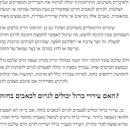
ולאיברים משתנים. התרחבות זו יכולה למתוח את השרירים והמפרקים שבין
הצלעות, ולגרום לכאבים חדים שמחמירים בעת נשימה עמוקה או תנועה
פתאומית. כאבים אלה נקראים אי נוחות שרירית-שלדית, והם נפוצים מאוד.
שינויים הורמונליים משחקים תפקיד גם כן. הורמוני הריון מרפים את
השסתום שבין הקיבה לוושט, מה שיכול לאפשר לחומצת הקיבה לזרום חזרה
למעלה. זה יוצר צרבת או ריפלוקס חומצי, שמרגיש לעיתים קרובות כמו
שריפה או לחץ במרכז או בצד שמאל של החזה.
הלב שלכם עובד הרבה יותר קשה במהלך הריון מכיוון שנפח הדם שלכם גדל
בכמעט חמישים אחוז. עבודה נוספת זו יכולה לפעמים לגרום לדפיקות לב או
לתחושת ריחופים בחזה. למרות שבדרך כלל לא מזיקות, תחושות אלו יכולות
להרגיש מפחידות אם אינכם מצפים להן.
האם עירויי ברזל יכולים לגרום לכאבים בחזה?
כן, עירויי ברזל יכולים לפעמים לגרום לכאבים בחזה, אם כי זה לא תופעת
הלוואי הנפוצה ביותר. עירויי ברזל ניתנים לטיפול באנמיה מחוסר ברזל חמור,
שהיא נפוצה למדי בהריון. העירוי מעביר ברזל ישירות לזרם הדם שלכם דרך