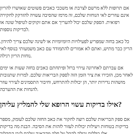
אם תרופות ללא מרשם לצרבת או משככי כאבים פשוטים שאושרו להריון
אינם עוזרים לאי הנוחות שלכם, זה מרמז שהסיבה עשויה להזדקק לחקירה
רפואית. הספק שלכם יכול להעריך אם אתם זקוקים לטיפול שונה או
לבדיקות נוספות.
כל כאב בחזה שמפריע לפעילויות היומיומיות או לשינה שלכם צריך להידון.
הריון כבר מתיש, ואתם לא אמורים להתמודד עם כאב משמעותי בנוסף לאי
נוחות הריון רגילה.
אם עברתם לאחרונה עירוי ברזל ופיתחתם כאבים בחזה שעות או ימים
לאחר מכן, הזכירו את ציר הזמן הזה לספק הבריאות שלכם. למרות שתגובות
מושהות נדירות יותר, הן יכולות להתרחש, וחיבור התסמינים לעירוי עוזר
להנחות את ההערכה.
אילו בדיקות עשוי הרופא שלי להמליץ עליהן?
אם ספק הבריאות שלכם רוצה לחקור את כאב החזה שלכם לעומק, מספר
בדיקות בטוחות ויעילות יכולות לעזור לזהות את הסיבה. הבנת מה בדיקות
אלו כוללות יכולה להקל על חלק מהדאגה שלכם לגבי התהליך.