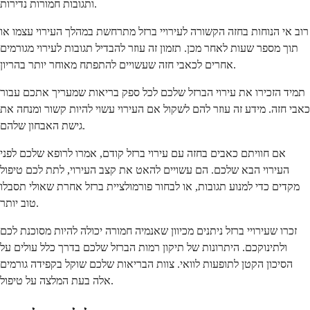
ותגובות חמורות נדירות.
רוב אי הנוחות בחזה הקשורה לעירויי ברזל מתרחשת במהלך העירוי עצמו או
תוך מספר שעות לאחר מכן. תזמון זה עוזר להבדיל תגובות לעירוי מגורמים
אחרים לכאבי חזה שעשויים להתפתח מאוחר יותר בהריון.
תמיד הזכירו את עירוי הברזל שלכם לכל ספק בריאות שמעריך אתכם עבור
כאבי חזה. מידע זה עוזר להם לשקול אם העירוי עשוי להיות קשור ומנחה את
גישת האבחון שלהם.
אם חוויתם כאבים בחזה עם עירוי ברזל קודם, אמרו לרופא שלכם לפני
העירוי הבא שלכם. הם עשויים להאט את קצב העירוי, לתת לכם טיפול
מקדים כדי למנוע תגובות, או לבחור פורמולציית ברזל אחרת שאולי תסבלו
טוב יותר.
זכרו שעירויי ברזל ניתנים מכיוון שאנמיה חמורה יכולה להיות מסוכנת לכם
ולתינוקכם. היתרונות של תיקון רמות הברזל שלכם בדרך כלל עולים על
הסיכון הקטן לתופעות לוואי. צוות הבריאות שלכם שוקל בקפידה גורמים
אלה בעת המלצה על טיפול.