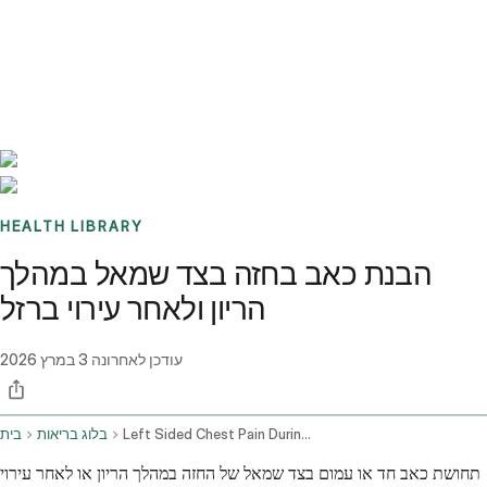
Benchmarks
Stories
FAQ
Sign up / Log in
HEALTH LIBRARY
הבנת כאב בחזה בצד שמאל במהלך
הריון ולאחר עירוי ברזל
עודכן לאחרונה
3 במרץ 2026
Left Sided Chest Pain During Pregnancy And After Iron Infusion
בלוג בריאות
בית
תחושת כאב חד או עמום בצד שמאל של החזה במהלך הריון או לאחר עירוי