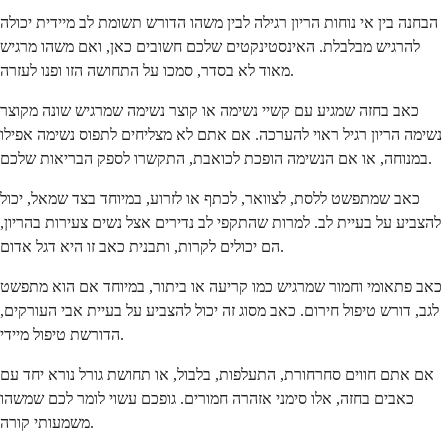
הבחנה בין אי נוחות הריון רגילה לבין משהו הדורש תשומת לב מיידית יכולה
להרגיש מבלבלת. האינסטינקטים שלכם חשובים כאן, ואם משהו מרגיש
מאוד לא בסדר, סמכו על התחושה הזו ופנו לעזרה.
כאב בחזה שמגיע עם קשיי נשימה או קוצר נשימה שמרגיש שונה מקוצר
נשימה הריון רגיל ראוי להערכה. אם אתם לא מצליחים לתפוס נשימה אפילו
במנוחה, או אם הנשימה הופכת לכואבת, התקשרו לספק הבריאות שלכם.
כאב שמתפשט ללסת, לצוואר, לכתף או לזרוע, במיוחד בצד שמאל, יכול
להצביע על בעיית לב. למרות שהתקפי לב נדירים אצל נשים צעירות בהריון,
הם יכולים לקרות, ותבנית כאב זו היא דגל אדום.
כאב פתאומי וחמור שמרגיש כמו קריעה או ביתור, במיוחד אם הוא מתפשט
לגב, דורש טיפול חירום. כאב מסוג זה יכול להצביע על בעיית אבי העורקים,
הדורשת טיפול מיידי.
אם אתם חווים סחרחורת, התעלפות, בלבול, או תחושת גורל נורא יחד עם
כאבים בחזה, אלו סימני אזהרה חמורים. גופכם עשוי לומר לכם שמשהו
משמעותי קורה.