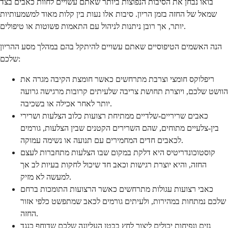
בואו נבחן את הסיבות הנפוצות ביותר שאתם עשויים לחוות כאבים בצד
שמאל של החזה בזמן הריון. סיבות אלו נעות בין קלות מאוד למשמעותיות
יותר, אך רובן ניתנות לניהול עם התאמות פשוטות או טיפולים.
הנה האשמים הטיפוסיים שאתם עשויים להיתקל בהם במהלך מסע ההריון
שלכם:
ריפלוקס חומצי וצרבת מתרחשים כאשר חומצת הקיבה מגרה את
הוושט שלכם, ויוצרת תחושת צריבה שלעיתים קרובות מרגישה גרועה
יותר לאחר אכילה או בשכיבה.
כאבים שריריים-שלדיים ממתיחת רצועות כלוב הצלעות ושרירי
בין-צלעיים מתוחים, שהם השרירים הקטנים שבין הצלעות, גורמים
לכאבים חדים המחמירים עם תנועה או נשימה עמוקה.
קוסטוכונדריטיס היא דלקת במקום שבו הצלעות מתחברות לעצם
החזה, והיא יוצרת רגישות וכאב חד שיכול לחקות בעיות לב אך
למעשה לא מזיק.
כאבי רצועות עגולות מתרחשים כאשר הרצועות התומכות ברחם
שלכם נמתחות במהירות, ולעיתים גורמים לכאב שמתפשט כלפי אזור
החזה.
גזים ונפיחות יכולים ליצור לחץ בבטן העליונה שלכם שדוחף כנגד