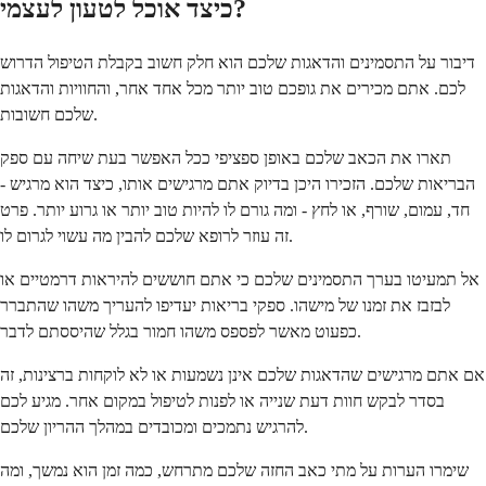
כיצד אוכל לטעון לעצמי?
דיבור על התסמינים והדאגות שלכם הוא חלק חשוב בקבלת הטיפול הדרוש
לכם. אתם מכירים את גופכם טוב יותר מכל אחד אחר, והחוויות והדאגות
שלכם חשובות.
תארו את הכאב שלכם באופן ספציפי ככל האפשר בעת שיחה עם ספק
הבריאות שלכם. הזכירו היכן בדיוק אתם מרגישים אותו, כיצד הוא מרגיש -
חד, עמום, שורף, או לחץ - ומה גורם לו להיות טוב יותר או גרוע יותר. פרט
זה עוזר לרופא שלכם להבין מה עשוי לגרום לו.
אל תמעיטו בערך התסמינים שלכם כי אתם חוששים להיראות דרמטיים או
לבזבז את זמנו של מישהו. ספקי בריאות יעדיפו להעריך משהו שהתברר
כפעוט מאשר לפספס משהו חמור בגלל שהיססתם לדבר.
אם אתם מרגישים שהדאגות שלכם אינן נשמעות או לא לוקחות ברצינות, זה
בסדר לבקש חוות דעת שנייה או לפנות לטיפול במקום אחר. מגיע לכם
להרגיש נתמכים ומכובדים במהלך ההריון שלכם.
שימרו הערות על מתי כאב החזה שלכם מתרחש, כמה זמן הוא נמשך, ומה