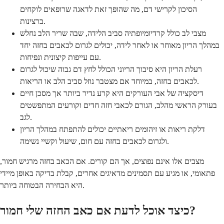
הסיכון לקרישי דם, מה שהופך זאת לדאגה שרופאים לוקחים
ברצינות.
מצבי לב כולל קרדיומיופתיה סביב הלידה, שבה שריר הלב נחלש
במהלך הריון מאוחר או לאחר לידה, יכולים לגרום לכאבים בחזה יחד
עם עייפות קיצונית ונפיחות.
רעלת הריון היא סיבוך הריוני הכולל לחץ דם גבוה שיכול לגרום
לכאבים בחזה, במיוחד אם מצטבר נוזל סביב הלב או הריאות.
דיסקציה של אבי העורקים היא קרע נדיר ביותר אך מסכן חיים
בעורק הראשי מהלב, הגורם לכאבי חזה חדים וקורעים המתפשטים
לגב.
דלקת ריאות או זיהומים ריאתיים יכולים להתפתח במהלך הריון
ולגרום לכאבים בחזה עם חום, שיעול וקשיי נשימה.
מצבים אלו אינם נפוצים, אך הם קורים. אם הכאב בחזה מרגיש חמור,
פתאומי, או מגיע עם תסמינים מדאיגים אחרים, קבלת בדיקה באופן מיידי
היא הבחירה הבטוחה ביותר.
כיצד אוכל לדעת אם כאב החזה שלי חמור?