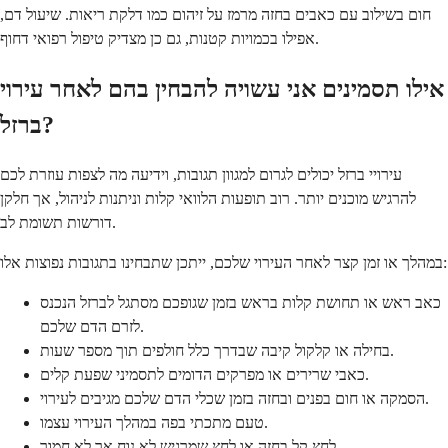
חום בשילוב עם כאבים בחזה מרמז על זיהום כמו דלקת ריאות. שיעול דם,
אפילו בכמויות קטנות, גם כן מצדיק טיפול רפואי דחוף.
אילו תסמינים אני עשויה להבחין בהם לאחר עירוי
ברזל?
עירויי ברזל יכולים לגרום למגוון תגובות, וידיעה מה לצפות עוזרת לכם
להרגיש מוכנים יותר. רוב תופעות הלוואי קלות וניתנות לניהול, אך חלקן
דורשות תשומת לב.
במהלך או זמן קצר לאחר העירוי שלכם, ייתכן שתבחינו בתגובות נפוצות אלו:
כאב ראש או תחושת קלות בראש בזמן שגופכם מסתגל לברזל הנכנס
לזרם הדם שלכם.
בחילה או קלקול קיבה שבדרך כלל חולפים תוך מספר שעות.
כאבי שרירים או מפרקים הדומים לתסמיני שפעת קלים.
הסמקה או חום בפנים ובחזה בזמן שכלי הדם שלכם מגיבים לעירוי.
טעם מתכתי בפה במהלך העירוי עצמו.
לחץ קל בחזה או לחץ שמרגיש לא נוח אך לא חמור.