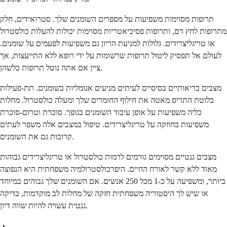
תרופות מסוימות משפיעות על מספרים השומנים שלך. סטרואידים, חלק
מתרופות לחץ דם, ותרופות פסיכיאטריות מסוימות יכולות להעלות כולסטרול
או טריגליצרידים. גלולות למניעת הריון גם משפיעות לפעמים על שומנים.
לעולם אל תפסיק ליטול תרופות שרשומות על ידי רופא ללא התייעצות, אך
ציין אם אתה נוטל תרופות כלשהן.
מצבים בריאותיים בסיסיים לעיתים מניעים אנומליות בשומנים. תת-פעילות
בלוטת התריס מאטה את חילוף החומרים שלך ומעלה כולסטרול. מחלות
כליה משפיעות על אופן עיבוד השומנים בגופך. סוכרת וטרום-סוכרת
משפיעות בחוזקה על טריגליצרידים. טיפול במצבים אלה משפר לעתים
קרובות גם את השומנים.
מצבים גנטיים מסוימים גורמים לרמות כולסטרול או טריגליצרידים גבוהות
מאוד ללא קשר לאורח החיים. היפרכולסטרולמיה משפחתית היא הנפוצה
ביותר, ומשפיעה על כ-1 מכל 250 אנשים. אם השומנים שלך גבוהים במיוחד
או שיש לך היסטוריה משפחתית חזקה של מחלות לב מוקדמות, בדיקה
גנטית עשויה להיות שווה דיון.