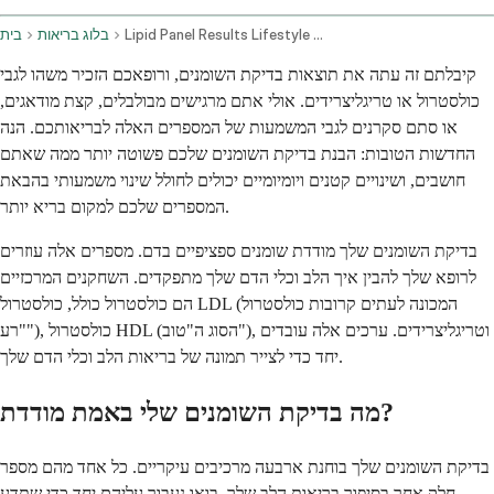
Lipid Panel Results Lifestyle Changes For Cholesterol And Triglycerides
בלוג בריאות
בית
קיבלתם זה עתה את תוצאות בדיקת השומנים, ורופאכם הזכיר משהו לגבי
כולסטרול או טריגליצרידים. אולי אתם מרגישים מבולבלים, קצת מודאגים,
או סתם סקרנים לגבי המשמעות של המספרים האלה לבריאותכם. הנה
החדשות הטובות: הבנת בדיקת השומנים שלכם פשוטה יותר ממה שאתם
חושבים, ושינויים קטנים ויומיומיים יכולים לחולל שינוי משמעותי בהבאת
המספרים שלכם למקום בריא יותר.
בדיקת השומנים שלך מודדת שומנים ספציפיים בדם. מספרים אלה עוזרים
לרופא שלך להבין איך הלב וכלי הדם שלך מתפקדים. השחקנים המרכזיים
הם כולסטרול כולל, כולסטרול LDL (המכונה לעתים קרובות כולסטרול
"רע"), כולסטרול HDL (הסוג ה"טוב"), וטריגליצרידים. ערכים אלה עובדים
יחד כדי לצייר תמונה של בריאות הלב וכלי הדם שלך.
מה בדיקת השומנים שלי באמת מודדת?
בדיקת השומנים שלך בוחנת ארבעה מרכיבים עיקריים. כל אחד מהם מספר
חלק אחר בסיפור בריאות הלב שלך. בואו נעבור עליהם יחד כדי שתדע