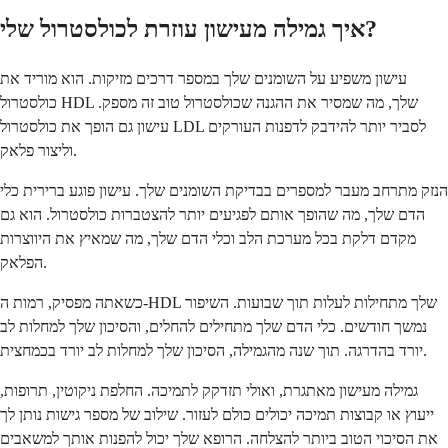
איך גמילה מעישון עוזרת לכולסטרול שלי?
עישון משפיע על השומנים שלך במספר דרכים מזיקות. הוא מוריד את
כולסטרול HDL שלך, מה שמסיר את ההגנה שכולסטרול טוב זה מספק.
עישון גם הופך את כולסטרול LDL לסביר יותר להידבק לדפנות העורקים
וליצור פלאק.
הנזק מתרחב מעבר למספרים בבדיקת השומנים שלך. עישון פוגע ברירית כלי
הדם שלך, מה שהופך אותם לפגיעים יותר להצטברות כולסטרול. הוא גם
מקדם דלקת בכל מערכת הלב וכלי הדם שלך, מה שמאיץ את היווצרות
הפלאק.
כשאתה מפסיק, רמות ה-HDL שלך מתחילות לעלות תוך שבועות. השיפור
נמשך חודשים. כלי הדם שלך מתחילים להחלים, והסיכון שלך למחלות לב
יורד בהדרגה. תוך שנה מהגמילה, הסיכון שלך למחלות לב יורד בכמחצית.
גמילה מעישון מאתגרת, ואולי תזדקק לתמיכה. החלפת ניקוטין, תרופות,
ייעוץ או קבוצות תמיכה יכולים כולם לעזור. שילוב של מספר גישות נותן לך
את הסיכוי הטוב ביותר להצלחה. הרופא שלך יכול להפנות אותך למשאבים