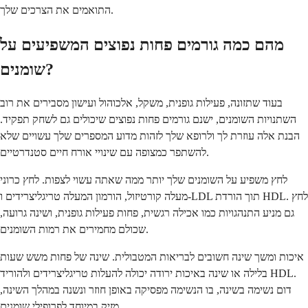
התואמים את הצרכים שלך.
מהם כמה גורמים פחות נפוצים המשפיעים על
שומנים?
בעוד שתזונה, פעילות גופנית, משקל, אלכוהול ועישון מסבירים את רוב
השתנויות השומנים, ישנם גורמים פחות נפוצים שיכולים גם לשחק תפקיד.
הבנת אלה עוזרת לך ולרופא שלך לזהות מדוע המספרים שלך עשויים שלא
להשתפר כמצופה עם שינויי אורח חיים סטנדרטיים.
לחץ משפיע על השומנים שלך יותר ממה שאתה עשוי לצפות. לחץ כרוני
מעלה קורטיזול, הורמון המעלה טריגליצרידים ו-LDL תוך הורדת HDL. לחץ
גם מניע התנהגויות כמו אכילה רגשית, פחות פעילות גופנית, ושינה גרועה,
שכולם מחמירים את רמות השומנים.
איכות ומשך שינה חשובים לבריאות המטבולית. שינה של פחות משש שעות
בלילה או שינה באיכות ירודה יכולה להעלות טריגליצרידים ולהוריד HDL.
דום נשימה בשינה, בו הנשימה מפסיקה באופן חוזר ונשנה במהלך השינה,
מזיק במיוחד לפרופילי שומנים.