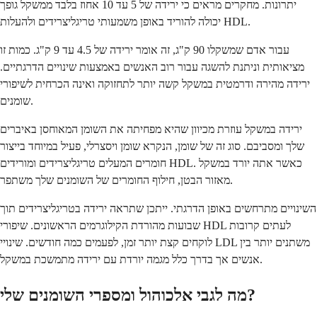
יתרונות. מחקרים מראים כי ירידה של 5 עד 10 אחוז בלבד ממשקל גופך
יכולה להוריד באופן משמעותי טריגליצרידים ולהעלות HDL.
עבור אדם שמשקלו 90 ק"ג, זה אומר ירידה של 4.5 עד 9 ק"ג. כמות זו
מציאותית וניתנת להשגה עבור רוב האנשים באמצעות שינויים הדרגתיים.
ירידה מהירה ודרמטית במשקל קשה יותר לתחזוקה ואינה הכרחית לשיפורי
שומנים.
ירידה במשקל עוזרת מכיוון שהיא מפחיתה את השומן המאוחסן באיברים
שלך ומסביבם. סוג זה של שומן, הנקרא שומן ויסצרלי, פעיל במיוחד בייצור
חומרים המעלים טריגליצרידים ומורידים HDL. כאשר אתה יורד במשקל
מאזור הבטן, חילוף החומרים של השומנים שלך משתפר.
השינויים מתרחשים באופן הדרגתי. ייתכן שתראה ירידה בטריגליצרידים תוך
שבועות מהורדת הקילוגרמים הראשונים. שיפורי HDL לעתים קרובות
לוקחים קצת יותר זמן, לפעמים כמה חודשים. שינויי LDL משתנים יותר בין
אנשים אך בדרך כלל מגמה יורדת עם ירידה מתמשכת במשקל.
מה לגבי אלכוהול ומספרי השומנים שלי?