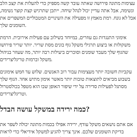
עצימות מתונה פירושה שאתה עובד קשה מספיק כדי להעלות את קצב הלב
ונשימה, אבל אתה עדיין יכול לנהל שיחה. ייתכן שתרגיש קצת קוצר נשימה,
אבל לא גונח. רמת מאמץ זו מפעילה את השינויים המטבוליים המשפרים את
השומנים שלך.
אימוני התנגדות גם עוזרים, במיוחד בשילוב עם פעילות אירובית. הרמת
משקולות או ביצוע תרגילי משקל גוף בונים מסת שריר. יותר שריר פירושו
שהגוף שלך מעבד שומנים וסוכרים ביעילות רבה יותר, מה שעוזר בניהול
משקל וברמות טריגליצרידים.
עקביות חשובה יותר מעצימות עבור רוב האנשים. שלוש עד חמש אימונים
בשבוע מביאים לתוצאות טובות יותר מאשר אימון מתיש אחד. הגוף שלך
מסתגל לפעילות סדירה על ידי שיפור האופן שבו הוא מטפל בכולסטרול
וטריגליצרידים.
כמה ירידה במשקל עושה הבדל?
אם אתם נושאים משקל עודף, ירידה אפילו בכמות מתונה יכולה לשפר את
בדיקת השומנים שלכם. אינך צריך להגיע למשקל אידיאלי כדי לראות