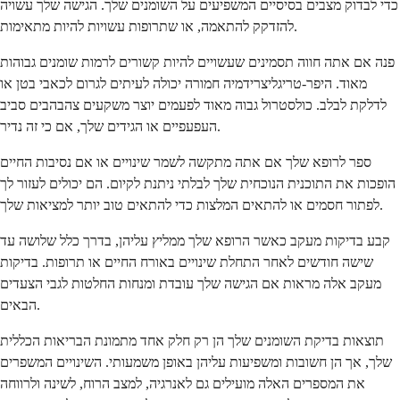
כדי לבדוק מצבים בסיסיים המשפיעים על השומנים שלך. הגישה שלך עשויה
להזדקק להתאמה, או שתרופות עשויות להיות מתאימות.
פנה אם אתה חווה תסמינים שעשויים להיות קשורים לרמות שומנים גבוהות
מאוד. היפר-טריגליצרידמיה חמורה יכולה לעיתים לגרום לכאבי בטן או
לדלקת לבלב. כולסטרול גבוה מאוד לפעמים יוצר משקעים צהבהבים סביב
העפעפיים או הגידים שלך, אם כי זה נדיר.
ספר לרופא שלך אם אתה מתקשה לשמר שינויים או אם נסיבות החיים
הופכות את התוכנית הנוכחית שלך לבלתי ניתנת לקיום. הם יכולים לעזור לך
לפתור חסמים או להתאים המלצות כדי להתאים טוב יותר למציאות שלך.
קבע בדיקות מעקב כאשר הרופא שלך ממליץ ​​עליהן, בדרך כלל שלושה עד
שישה חודשים לאחר התחלת שינויים באורח החיים או תרופות. בדיקות
מעקב אלה מראות אם הגישה שלך עובדת ומנחות החלטות לגבי הצעדים
הבאים.
תוצאות בדיקת השומנים שלך הן רק חלק אחד מתמונת הבריאות הכללית
שלך, אך הן חשובות ומשפיעות עליהן באופן משמעותי. השינויים המשפרים
את המספרים האלה מועילים גם לאנרגיה, למצב הרוח, לשינה ולרווחה