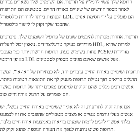
הרופא שלך עשוי להמליץ ​​על תרופות אם השומנים שלך נשארים גבוהים
לאחר מספר חודשים של שינויים באורח החיים. סטטינים הם התרופות
הנפוצות ביותר להורדת כולסטרול LDL. הם פועלים על ידי חסימת אנזים
שהכבד שלך זקוק לו לייצור כולסטרול.
תרופות אחרות מכוונות להיבטים שונים של פרופיל השומנים שלך. פיברטים
מורידים בעיקר טריגליצרידים. ניאצין יכול להעלות HDL, למרות שהוא
פחות בשימוש כעת. תרופות חדשות יותר כמו מעכבי PCSK9 מורידות
באופן דרמטי LDL אצל אנשים שאינם מגיבים מספיק לסטטינים.
תרופות ושינויים באורח החיים עובדים יחד, לא כבחירות של "או-או". המשך
הרגלים בריאים תוך נטילת תרופות מעניק לך את התוצאות הטובות ביותר.
אנשים רבים מגלים שהם זקוקים למינונים נמוכים יותר של תרופות כאשר
הם שומרים על תרגול אורח חיים טוב.
אם אתה זקוק לתרופות, זה לא אומר ששינויים באורח החיים נכשלו. יש
אנשים בעלי גורמים גנטיים או מצבים מטבוליים שהופכים את זה לכמעט
בלתי אפשרי להגיע לרמות שומנים בריאות באמצעות אורח חיים בלבד.
תרופות פשוט נותנות לגופך את העזרה הנוספת שהוא זקוק לה.