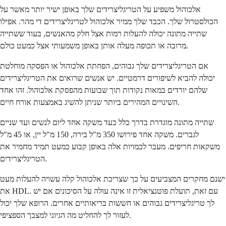
אלכוהול משפיע על הטריגליצרידים שלך באופן ישיר יותר מאשר על
הכולסטרול שלך. הכבד שלך ממיר אלכוהול לטריגליצרידים די מהר. אפילו
שתייה מתונה יכולה להעלות רמות אצל חלק מהאנשים, בעוד ששתייה
מרובה או תכופה מעלה אותן באופן משמעותי אצל כמעט כולם.
אם הטריגליצרידים שלך גבוהים, הפחתת אלכוהול או הפסקה מוחלטת
יכולה להביא לשיפורים דרמטיים. יש אנשים שרואים את הטריגליצרידים
שלהם יורדים במאות נקודות תוך שבועות מהפסקת אלכוהול. זהו אחד
השינויים המהירים ביותר שניתן להשיג באמצעות אורח חיים.
שתייה מתונה מוגדרת בדרך כלל כעד משקה אחד ליום לנשים ועד שניים
לגברים. משקה אחד פירושו 350 מ"ל בירה, 150 מ"ל יין, או 45 מ"ל
משקאות חריפים. מעבר לכמויות אלה באופן קבוע כמעט תמיד מחמיר את
הטריגליצרידים.
ישנם מחקרים המצביעים על כך שצריכת אלכוהול קלה עשויה להעלות מעט
את HDL. עם זאת, תועלת פוטנציאלית זו אינה עולה על הסיכונים אם יש
לך טריגליצרידים גבוהים או חששות בריאותיים אחרים. הרופא שלך יכול
לעזור לך להחליט מה הגיוני למצבך הספציפי.