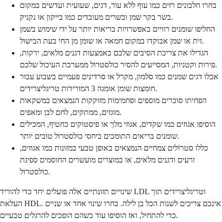
בחרו חלבונים רזים כמו עוף ללא עור, דגים, שעועית ועדשים במקום
בשר בקר שמן ובשרים מעובדים כמו בייקון או נקניק.
החליפו שומנים רוויים באפשרויות בריאות יותר על ידי שימוש בשמן
זית או שמן אבוקדו במקום חמאה או שומן מן החי בעת הבישול.
הגדילו את צריכת הסיבים שלכם באמצעות דגנים מלאים, ירקות,
פירות וקטניות, המסייעים להסיר כולסטרול ממערכת העיכול שלכם.
אכלו דגים שמנים כמו סלמון, מקרל או סרדינים פעמיים בשבוע עבור
חומצות שומן אומגה 3 המורידות טריגליצרידים.
הפחיתו סוכרים מוספים ופחמימות מזוקקות הנמצאים במשקאות
מוגזים, ממתקים, לחם לבן ומאפים.
הוסיפו אגוזים כמו שקדים, אגוזי מלך או פיסטוקים כחטיף, המכילים
שומנים בריאים התומכים ביחסי כולסטרול טובים יותר.
כללו סטרוֹלים צמחיים הנמצאים באופן טבעי במזונות כמו אגוזים,
זרעים ודגנים מלאים, או במוצרים מועשרים החוסמים ספיגת
כולסטרול.
שינויים תזונתיים אלה פועלים יחד כדי להוריד LDL וטריגליצרידים תוך
העלאת HDL. אינכם צריכים לשנות הכל בן לילה. בחרו שינוי אחד או שניים
כדי להתחיל, ואז הוסיפו עוד כשהם הופכים להרגלים טבעיים.