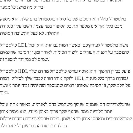
בדיוק מה מייצג כל מספר.
כולסטרול כולל הוא הסכום של כל סוגי הכולסטרול בדם שלך. הוא מספק
מבט כללי אך אינו מספר את כל הסיפור בפני עצמו. חשבו עליו כנקודת
התחלה, לא כעל התשובה הסופית.
כולסטרול LDL נושא כולסטרול לעורקיכם. כאשר רמות גבוהות, הוא יכול
להצטבר על דפנות העורקים וליצור חסימות לאורך זמן. זו הסיבה שרופאים
שמים לב במיוחד למספר זה.
כולסטרול HDL פועל בכיוון ההפוך. הוא אוסף עודפי כולסטרול מהדם שלך
ולוקח אותו חזרה לכבד שלך לסילוק. רמות HDL גבוהות בדרך כלל מגינות
על הלב שלך, וזו הסיבה שאנחנו רוצים שהמספר הזה יהיה גבוה יותר מאשר
נמוך.
טריגליצרידים הם שומנים שגופך משתמש בהם לאנרגיה. כאשר אתה אוכל
יותר קלוריות ממה שהגוף שלך צריך באופן מיידי, הוא ממיר אותן
לטריגליצרידים ומאחסן אותן בתאי שומן. רמות טריגליצרידים גבוהות יכולות
גם להגביר את הסיכון שלך למחלות לב.