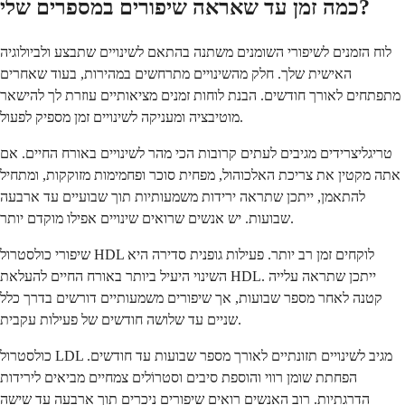
כמה זמן עד שאראה שיפורים במספרים שלי?
לוח הזמנים לשיפורי השומנים משתנה בהתאם לשינויים שתבצע ולביולוגיה
האישית שלך. חלק מהשינויים מתרחשים במהירות, בעוד שאחרים
מתפתחים לאורך חודשים. הבנת לוחות זמנים מציאותיים עוזרת לך להישאר
מוטיבציה ומעניקה לשינויים זמן מספיק לפעול.
טריגליצרידים מגיבים לעתים קרובות הכי מהר לשינויים באורח החיים. אם
אתה מקטין את צריכת האלכוהול, מפחית סוכר ופחמימות מזוקקות, ומתחיל
להתאמן, ייתכן שתראה ירידות משמעותיות תוך שבועיים עד ארבעה
שבועות. יש אנשים שרואים שינויים אפילו מוקדם יותר.
שיפורי כולסטרול HDL לוקחים זמן רב יותר. פעילות גופנית סדירה היא
השינוי היעיל ביותר באורח החיים להעלאת HDL. ייתכן שתראה עלייה
קטנה לאחר מספר שבועות, אך שיפורים משמעותיים דורשים בדרך כלל
שניים עד שלושה חודשים של פעילות עקבית.
כולסטרול LDL מגיב לשינויים תזונתיים לאורך מספר שבועות עד חודשים.
הפחתת שומן רווי והוספת סיבים וסטרוֹלים צמחיים מביאים לירידות
הדרגתיות. רוב האנשים רואים שיפורים ניכרים תוך ארבעה עד שישה