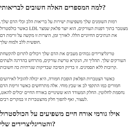
למה המספרים האלה חשובים לבריאותי?
רמות השומנים שלך משפיעות ישירות על בריאות הלב וכלי הדם שלך.
כאשר כולסטרול LDL מצטבר בתוך דפנות העורקים, הוא יוצר פלאק שמצר
את הנתיבים החיוניים הללו. לאורך זמן, היצרות זו מקשה על זרימת דם
חופשית ללב ולמוח שלך.
טריגליצרידים גבוהים מעבים את הדם שלך ויכולים לתרום להקשחת
העורקים שלך. תהליך זה, הנקרא טרשת עורקים, מתרחש בהדרגה ולעתים
קרובות ללא תסמינים. זו בדיוק הסיבה שבדיקות שגרתיות כה חשובות.
כאשר הצטברות הפלאק הופכת חמורה, היא יכולה להוביל לאירועים
חמורים כמו התקפי לב או שבץ מוחי. אלה מתרחשים כאשר זרימת הדם
נחסמת לחלוטין. החלק המעודד הוא ששינויים באורח החיים יכולים להאט,
לעצור, ואף להפוך חלק מהצטברות זו במקרים רבים.
אילו גורמי אורח חיים משפיעים על הכולסטרול
והטריגליצרידים שלי?