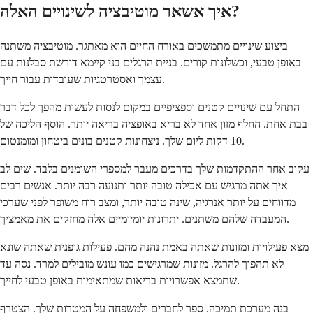
איך אשאר מוטיבציה לשינויים האלה?
ביצוע שינויים מתמשכים באורח החיים הוא מאתגר. מוטיבציה משתנה
באופן טבעי, וכשלונות קורים. בניית הרגלים בני קיימא דורשת סבלנות עם
עצמך ואסטרטגיות שעובדות עבור חייך.
התחל עם שינויים קטנים וספציפיים במקום לנסות לעשות מהפך לכל דבר
בבת אחת. החלף מזון אחד לא בריא באופציה בריאה יותר. הוסף הליכה של
10 דקות ליום שלך. ניצחונות קטנים בונים ביטחון ומומנטום.
עקוב אחר ההתקדמות שלך בדרכים מעבר למספרי השומנים בלבד. שים לב
איך אתה מרגיש עם אכילה טובה יותר ותנועה רבה יותר. אנשים רבים
מדווחים על יותר אנרגיה, שינה טובה יותר, ומצב רוח משופר לפני שערכי
המעבדה שלהם משתנים. יתרונות יומיומיים אלה מחזקים את מאמציך.
מצא פעילויות ומזונות שאתה באמת נהנה מהם. פעילות גופנית שאתה שונא
לא תהפוך להרגל. מזונות שמרגישים כמו עונש מובילים למרד. נסה עד
שתמצא אפשרויות בריאות שמתאימות באופן טבעי לחייך.
בנה מערכת תמיכה. ספר לחברים ולמשפחה על המטרות שלך. הצטרף