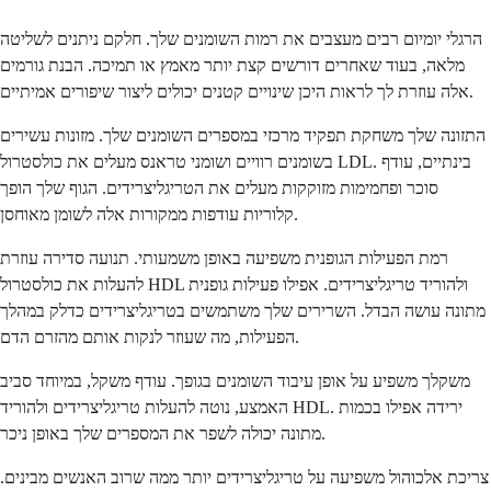
הרגלי יומיום רבים מעצבים את רמות השומנים שלך. חלקם ניתנים לשליטה
מלאה, בעוד שאחרים דורשים קצת יותר מאמץ או תמיכה. הבנת גורמים
אלה עוזרת לך לראות היכן שינויים קטנים יכולים ליצור שיפורים אמיתיים.
התזונה שלך משחקת תפקיד מרכזי במספרים השומנים שלך. מזונות עשירים
בשומנים רוויים ושומני טראנס מעלים את כולסטרול LDL. בינתיים, עודף
סוכר ופחמימות מזוקקות מעלים את הטריגליצרידים. הגוף שלך הופך
קלוריות עודפות ממקורות אלה לשומן מאוחסן.
רמת הפעילות הגופנית משפיעה באופן משמעותי. תנועה סדירה עוזרת
להעלות את כולסטרול HDL ולהוריד טריגליצרידים. אפילו פעילות גופנית
מתונה עושה הבדל. השרירים שלך משתמשים בטריגליצרידים כדלק במהלך
הפעילות, מה שעוזר לנקות אותם מהזרם הדם.
משקלך משפיע על אופן עיבוד השומנים בגופך. עודף משקל, במיוחד סביב
האמצע, נוטה להעלות טריגליצרידים ולהוריד HDL. ירידה אפילו בכמות
מתונה יכולה לשפר את המספרים שלך באופן ניכר.
צריכת אלכוהול משפיעה על טריגליצרידים יותר ממה שרוב האנשים מבינים.