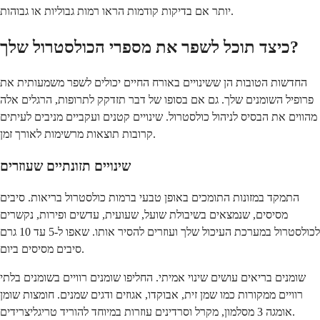
יותר אם בדיקות קודמות הראו רמות גבוליות או גבוהות.
כיצד תוכל לשפר את מספרי הכולסטרול שלך?
החדשות הטובות הן ששינויים באורח החיים יכולים לשפר משמעותית את
פרופיל השומנים שלך. גם אם בסופו של דבר תזדקק לתרופות, הרגלים אלה
מהווים את הבסיס לניהול כולסטרול. שינויים קטנים ועקביים מניבים לעיתים
קרובות תוצאות מרשימות לאורך זמן.
שינויים תזונתיים שעוזרים
התמקד במזונות התומכים באופן טבעי ברמות כולסטרול בריאות. סיבים
מסיסים, שנמצאים בשיבולת שועל, שעועית, עדשים ופירות, נקשרים
לכולסטרול במערכת העיכול שלך ועוזרים להסיר אותו. שאפו ל-5 עד 10 גרם
סיבים מסיסים ביום.
שומנים בריאים עושים שינוי אמיתי. החליפו שומנים רוויים בשומנים בלתי
רוויים ממקורות כמו שמן זית, אבוקדו, אגוזים ודגים שמנים. חומצות שומן
אומגה 3 מסלמון, מקרל וסרדינים עוזרות במיוחד להוריד טריגליצרידים.