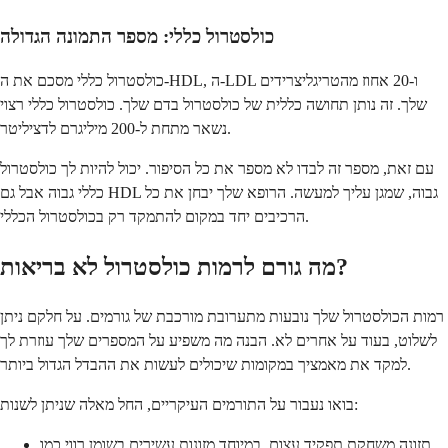
כולסטרול כללי: מספר התמונה הגדולה
כולסטרול כללי מסכם את ה-HDL, ה-LDL ו-20 אחוז מהטריגליצרידים
שלך. זה נותן תחושה כללית של כולסטרול בדם שלך. כולסטרול כללי רצוי
נשאר מתחת ל-200 מיליגרם לדציליטר.
עם זאת, מספר זה לבדו לא מספר את כל הסיפור. יכול להיות לך כולסטרול
כללי גבוה אבל גם HDL גבוה, שמגן עליך למעשה. הרופא שלך יבחן את כל
הרכיבים יחד במקום להתמקד רק בכולסטרול הכללי.
מה גורם לרמות כולסטרול לא בריאות?
רמות הכולסטרול שלך נובעות מתערובת מורכבת של גורמים. על חלקם ניתן
לשלוט, בעוד על אחרים לא. הבנה מה משפיע על המספרים שלך עוזרת לך
למקד את מאמציך במקומות שיכולים לעשות את ההבדל הגדול ביותר.
בואו נעבור על התורמים העיקריים, החל מאלה שניתן לשנות:
תזונה משחקת תפקיד עצום, במיוחד מזונות עשירים בשומן רווי כמו