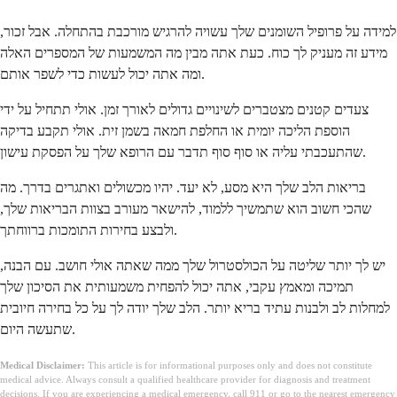
למידה על פרופיל השומנים שלך עשויה להרגיש מורכבת בהתחלה. אבל זכור,
מידע זה מעניק לך כוח. כעת אתה מבין מה המשמעות של המספרים האלה
ומה אתה יכול לעשות כדי לשפר אותם.
צעדים קטנים מצטברים לשינויים גדולים לאורך זמן. אולי תתחיל על ידי
הוספת הליכה יומית או החלפת חמאה בשמן זית. אולי תקבע בדיקה
שהתעכבתי עליה או סוף סוף תדבר עם הרופא שלך על הפסקת עישון.
בריאות הלב שלך היא מסע, לא יעד. יהיו מכשולים ואתגרים בדרך. מה
שהכי חשוב הוא שתמשיך ללמוד, להישאר מעורב בצוות הבריאות שלך,
ולבצע בחירות התומכות ברווחתך.
יש לך יותר שליטה על הכולסטרול שלך ממה שאתה אולי חושב. עם הבנה,
תמיכה ומאמץ עקבי, אתה יכול להפחית משמעותית את הסיכון שלך
למחלות לב ולבנות עתיד בריא יותר. הלב שלך יודה לך על כל בחירה חיובית
שתעשה היום.
Medical Disclaimer:
This article is for informational purposes only and does not constitute
medical advice. Always consult a qualified healthcare provider for diagnosis and treatment
decisions. If you are experiencing a medical emergency, call 911 or go to the nearest emergency