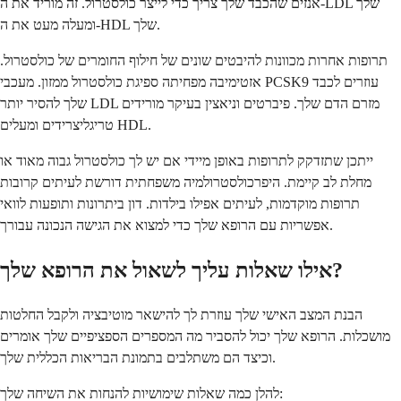
אנזים שהכבד שלך צריך כדי לייצר כולסטרול. זה מוריד את ה-LDL שלך
ומעלה מעט את ה-HDL שלך.
תרופות אחרות מכוונות להיבטים שונים של חילוף החומרים של כולסטרול.
אזטימיבה מפחיתה ספיגת כולסטרול ממזון. מעכבי PCSK9 עוזרים לכבד
שלך להסיר יותר LDL מזרם הדם שלך. פיברטים וניאצין בעיקר מורידים
טריגליצרידים ומעלים HDL.
ייתכן שתזדקק לתרופות באופן מיידי אם יש לך כולסטרול גבוה מאוד או
מחלת לב קיימת. היפרכולסטרולמיה משפחתית דורשת לעיתים קרובות
תרופות מוקדמות, לעיתים אפילו בילדות. דון ביתרונות ותופעות לוואי
אפשריות עם הרופא שלך כדי למצוא את הגישה הנכונה עבורך.
אילו שאלות עליך לשאול את הרופא שלך?
הבנת המצב האישי שלך עוזרת לך להישאר מוטיבציה ולקבל החלטות
מושכלות. הרופא שלך יכול להסביר מה המספרים הספציפיים שלך אומרים
וכיצד הם משתלבים בתמונת הבריאות הכללית שלך.
להלן כמה שאלות שימושיות להנחות את השיחה שלך: