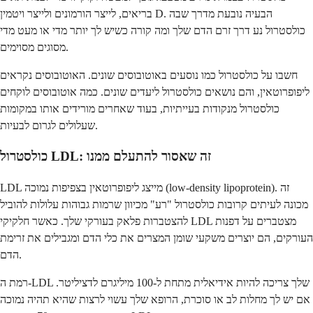
בריאים, לייצר הורמונים ולייצר ויטמין D. הבעיה נובעת מדרך שבה
כולסטרול נע דרך זרם הדם שלך ומה קורה כשיש לך יותר מדי או מעט מדי
מסוגים מסוימים.
חשבו על כולסטרול כמו נוסעים באוטובוסים שונים. האוטובוסים נקראים
ליפופרוטאין, והם נושאים כולסטרול ליעדים שונים. כמה אוטובוסים לוקחים
כולסטרול מנקודות בעייתיות, בעוד שאחרים מורידים אותו במקומות
שעלולים לגרום לבעיות.
כולסטרול LDL: זה שאסור להתעלם ממנו
LDL מייצג ליפופרוטאין בצפיפות נמוכה (low-density lipoprotein). זה
מכונה לעיתים קרובות כולסטרול "רע" מכיוון שרמות גבוהות עלולות להוביל
להצטברות פלאק בעורקי שלך. כאשר חלקיקי LDL מצטברים על דפנות
העורקים, הם יוצרים משקעי שומן המצרים את כלי הדם ומגבילים את זרימת
הדם.
רמת ה-LDL שלך צריכה להיות אידיאלית מתחת ל-100 מיליגרם לדציליטר.
אם יש לך מחלות לב או סוכרת, הרופא שלך עשוי לרצות שהיא תהיה נמוכה