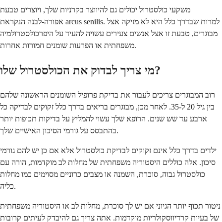
משקעי כולסטרול יכולים גם להיווצר בקרניות שלך, ויוצרים טבעת
אפורה-לבנה הנקראת arcus senilis. למרות שבדרך כלל היא לא מזיקה אצל
מבוגרים, טבעת זו אצל אנשים צעירים עשויה להעיד על היפרכולסטרולמיה
משפחתית או הפרעות שומנים חמורות אחרות.
מי צריך לבדוק את הכולסטרול שלו?
רוב המבוגרים צריכים לעבור את בדיקת פרופיל השומנים הראשונה שלהם
בין גיל 20 ל-35. לאחר מכן, מבוגרים בריאים בדרך כלל זקוקים לבדיקה כל
ארבע עד שש שנים. הרופא שלך עשוי להמליץ על בדיקות תכופות יותר
בהתבסס על גורמי הסיכון האישיים שלך.
ילדים בדרך כלל אינם זקוקים לבדיקת כולסטרול אלא אם כן יש להם גורמי
סיכון. אלה כוללים היסטוריה משפחתית של מחלות לב מוקדמות, הורה עם
כולסטרול גבוה, סוכרת, השמנה או מצבים כרוניים מסוימים כמו מחלות
כליה.
ניטור תכוף יותר הגיוני אם יש לך סוכרת, מחלות לב או היסטוריה משפחתית
של בעיות קרדיווסקולריות מוקדמות. אתה צריך גם להיבדק לעיתים קרובות