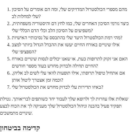
מהם מספרי הכולסטרול המדויקים שלי, ומה הם אומרים על הסיכון
שלי למחלות לב?
כיצד גורמי הסיכון האחרים שלי, כמו לחץ דם והיסטוריה משפחתית,
משפיעים על הסיכון הלב וכלי הדם הכללי שלי?
מהי רמת הכולסטרול היעד שלי בהתבסס על נסיבותיי האישיות?
אילו שינויים באורח החיים יעשו את ההבדל הגדול ביותר למצב
הספציפי שלי?
האם אני זקוק לתרופות כעת, או שאנו יכולים לנסות שינויים באורח
החיים תחילה ולבדוק מחדש בעוד מספר חודשים?
אם אתחיל טיפול תרופתי, אילו תופעות לוואי עלי לשים לב אליהן,
וכמה זמן אצטרך ליטול אותן?
באיזו תדירות עלי לבדוק מחדש את הכולסטרול שלי?
שאלות אלו עוזרות לך ולרופא שלך לעבוד יחד כשותפים לבריאותך. נטילת
תפקיד פעיל בהבנה וניהול הכולסטרול שלך מעניקה לך את הכוח לבצע
שינויים מתמשכים.
קדימה בביטחון