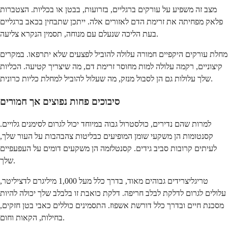
מצב זה משפיע על עורקים ברגליים, בזרועות, בבטן או בכליות. הצטברות
פלאק מפחיתה את זרימת הדם לאזורים אלה. ייתכן שתבחין בכאב ברגליים
בעת הליכה שנעלם עם מנוחה, תסמין הנקרא צליעה.
מחלת עורקים היקפיים חמורה עלולה להוביל לפצעים שלא יתרפאו. במקרים
קיצוניים, רקמה עלולה למות מחוסר זרימת דם, מה שיצריך קטיעה. הכליות
שלך עלולות גם הן לסבול מנזק, מה שעלול להוביל למחלת כליות כרונית.
סיבוכים פחות נפוצים אך חמורים
למרות שהם נדירים, כולסטרול גבוה במיוחד יכול לגרום לסימנים גלויים.
קסנטומות הן משקעי שומן המופיעים כבליטות צהבהבות על העור שלך,
לעיתים קרובות סביב גידים. קסנטלזמה הן משקעים דומים על העפעפיים
שלך.
טריגליצרידים גבוהים מאוד, בדרך כלל מעל 1,000 מיליגרם לדציליטר,
עלולים לגרום לדלקת לבלב חריפה. דלקת כואבת זו בלבלב שלך יכולה להיות
מסכנת חיים ובדרך כלל דורשת אשפוז. התסמינים כוללים כאבי בטן חזקים,
בחילות, הקאות וחום.