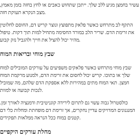
עשיר בחמצן מגיע ללב שלך. ייתכן שתחוש כאבים או לחץ בחזה בזמן מאמץ,
מצב הנקרא תעוקת חזה.
התקף לב מתרחש כאשר פלאק מתפוצץ ונוצר קריש דם, החוסם לחלוטין
את זרימת הדם. שריר הלב במורד החסימה מתחיל למות תוך דקות. טיפול
מהיר יכול להציל את חייך ולהגביל נזק קבוע.
שבץ מוחי ובריאות המוח
שבץ מוחי מתרחש כאשר פלאקים משפיעים על עורקים המובילים למוח
שלך או בתוכו. קריש יכול לחסום את זרימת הדם, ולמנוע מרקמת המוח
חמצן. תאי המוח מתים במהירות ללא אספקת הדם שלהם, מה שמוביל
לנכות קבועה או למוות.
כולסטרול גבוה עשוי גם לתרום לירידה קוגניטיבית ודמנציה לאורך זמן.
המנגנונים המדויקים עדיין נחקרים, אך זרימת דם מופחתת ומחלות כלי דם
קטנים במוח ככל הנראה ממלאות תפקידים.
מחלת עורקים היקפיים