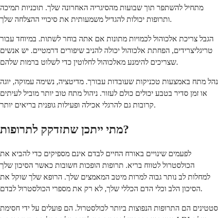
מתחיל להשתפר תוך שבועות מהסיגריה האחרונה שלך. תוכניות תמיכה
ותרופות יכולות להגדיל משמעותית את סיכויי ההצלחה שלך.
הגבל צריכת אלכוהול לכמויות מתונות אם אתה בוחר לשתות. במיוחד עבור
טריגליצרידים, הפחתת אלכוהול יכולה להניב שיפורים דרמטיים. יש אנשים
שצריכים להימנע מאלכוהול לחלוטין כדי לשלוט ברמות שלהם.
נהל מתח באמצעות טכניקות שעובדות עבורך. מדיטציה, נשימה עמוקה, יוגה
או זמן סדיר בטבע יכולים כולם לעזור. ניהול מתח טוב יותר מוביל לעיתים
קרובות גם להרגלי אכילה ופעילות גופנית בריאים יותר.
מתי ייתכן שתזדקק לתרופות?
לפעמים שינויים באורח החיים לבדם אינם מספיקים כדי להביא את
הכולסטרול לטווח בריא. תרופות הופכות חשובות כאשר הסיכון שלך
למחלות לב נותר גבוה למרות מיטב המאמצים שלך. הרופא שלך שוקל את
הסיכון הלב וכלי הדם הכללי שלך, לא רק את מספרי הכולסטרול לבדם.
סטטינים הם התרופות הנפוצות ביותר לכולסטרול. הם פועלים על ידי חסימת