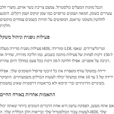
הגבל מזונות המעלים כולסטרול. צמצם צריכת בשר אדום, מוצרי חלב
עשירים בשומן, חמאה ושמנים טרופיים כמו שמן קוקוס ושמן דקלים. הימנע
לחלוטין משומני טראנס, המופיעים על תוויות כשמנים צמחיים מוקשים
חלקית.
פעילות גופנית וניהול משקל
פעילות גופנית סדירה מעלה HDL ומורידה LDL וטריגליצרידים. שאפו
ל-150 דקות לפחות של פעילות מתונה בשבוע, כמו הליכה מהירה, שחייה או
רכיבה על אופניים. אפילו חלוקה ל-10 דקות בכל פעם במהלך היום עוזרת.
ירידה במשקל עודף משפרת את כל היבטי פרופיל השומנים שלך. אפילו
ירידה של 5 עד 10 אחוז במשקל יכולה לעשות הבדלים משמעותיים. התמקד
בשינויים הדרגתיים וברי קיימא ולא בדיאטות דרסטיות שאינן נמשכות.
התאמות אחרות באורח החיים
אם אתה מעשן, הפסקת עישון היא אחת הדברים הטובים ביותר שאתה יכול
לעשות עבור הכולסטרול שלך ובריאות הלב הכללית שלך. ה-HDL שלך