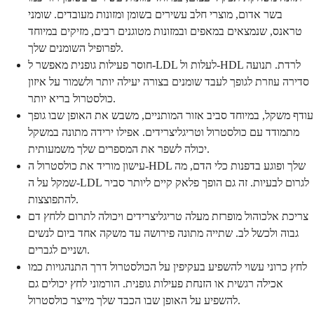
בשר אדום, מוצרי חלב עשירים בשומן ומזונות מעובדים. שומני
טראנס, שנמצאים במאפים ובמזונות מטוגנים רבים, מזיקים במיוחד
לפרופיל השומנים שלך.
חוסר פעילות גופנית מאפשר ל-LDL לעלות ול-HDL לרדת. תנועה
סדירה עוזרת לגופך לעבד שומנים בצורה יעילה יותר ולשמור על איזון
כולסטרול בריא יותר.
עודף משקל, במיוחד סביב אזור המותניים, משבש את האופן שבו גופך
מתמודד עם כולסטרול וטריגליצרידים. אפילו ירידה מתונה במשקל
יכולה לשפר את המספרים שלך משמעותית.
עישון מוריד את כולסטרול ה-HDL שלך ופוגע בדפנות כלי הדם, מה
שמקל על ה-LDL לגרום לבעיות. זה גם הופך פלאק קיים ליותר סביר
להתפוצצות.
צריכת אלכוהול מופרזת מעלה טריגליצרידים ויכולה לתרום ללחץ דם
גבוה ולכשל לב. שתייה מתונה פירושה עד משקה אחד ביום לנשים
ושניים לגברים.
לחץ כרוני עשוי להשפיע בעקיפין על הכולסטרול דרך התנהגויות כמו
אכילה רגשית או הזנחת פעילות גופנית. הורמוני לחץ יכולים גם
להשפיע על האופן שבו הכבד שלך מייצר כולסטרול.