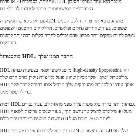
אף יותר, בסביבות 70 או פחות. LDL מוגבר הוא אחד מגורמי הסיכון
המודדיליים המשמעותיים ביותר למחלות לב וכלי דם.
עם זאת, לא כל חלקיקי ה-LDL מתנהגים באותה צורה. חלקם קטנים
וצפופים, בעוד שאחרים גדולים ופלאפיים. החלקיקים הקטנים והצפופים
נוטים להיות מזיקים יותר מכיוון שהם יכולים לחדור בקלות רבה יותר לדפנות
העורקים.
כולסטרול HDL: החבר המגן שלך
HDL מייצג ליפופרוטאין בצפיפות גבוהה (high-density lipoprotein). זהו
כולסטרול "טוב" שלך מכיוון שהוא פועל כמו צוות ניקיון בזרם הדם שלך.
HDL אוסף עודפי כולסטרול מהעורקים שלך ומוביל אותו בחזרה לכבד שלך
כדי להיפטר ממנו.
רמות HDL גבוהות יותר בדרך כלל מגנות עליך מפני מחלות לב. עבור גברים,
HDL מעל 40 מיליגרם לדציליטר נחשב תקין, בעוד שנשים צריכות לשאוף
ליותר מ-50. רמות מעל 60 נחשבות כמגנות במיוחד עבור כולם.
HDL נמוך יכול להיות מדאיג בדיוק כמו LDL גבוה. כאשר ה-HDL שלך