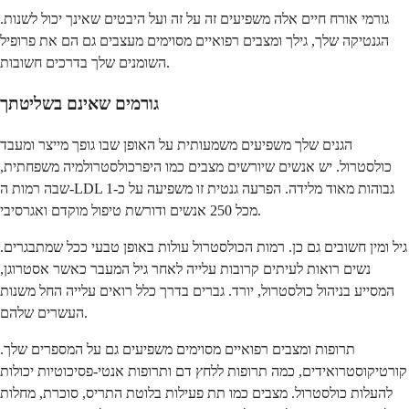
גורמי אורח חיים אלה משפיעים זה על זה ועל היבטים שאינך יכול לשנות.
הגנטיקה שלך, גילך ומצבים רפואיים מסוימים מעצבים גם הם את פרופיל
השומנים שלך בדרכים חשובות.
גורמים שאינם בשליטתך
הגנים שלך משפיעים משמעותית על האופן שבו גופך מייצר ומעבד
כולסטרול. יש אנשים שיורשים מצבים כמו היפרכולסטרולמיה משפחתית,
שבה רמות ה-LDL גבוהות מאוד מלידה. הפרעה גנטית זו משפיעה על כ-1
מכל 250 אנשים ודורשת טיפול מוקדם ואגרסיבי.
גיל ומין חשובים גם כן. רמות הכולסטרול עולות באופן טבעי ככל שמתבגרים.
נשים רואות לעיתים קרובות עלייה לאחר גיל המעבר כאשר אסטרוגן,
המסייע בניהול כולסטרול, יורד. גברים בדרך כלל רואים עלייה החל משנות
העשרים שלהם.
תרופות ומצבים רפואיים מסוימים משפיעים גם על המספרים שלך.
קורטיקוסטרואידים, כמה תרופות ללחץ דם ותרופות אנטי-פסיכוטיות יכולות
להעלות כולסטרול. מצבים כמו תת פעילות בלוטת התריס, סוכרת, מחלות