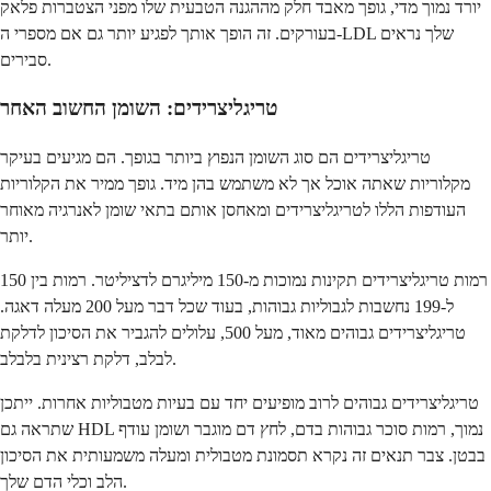
יורד נמוך מדי, גופך מאבד חלק מההגנה הטבעית שלו מפני הצטברות פלאק
בעורקים. זה הופך אותך לפגיע יותר גם אם מספרי ה-LDL שלך נראים
סבירים.
טריגליצרידים: השומן החשוב האחר
טריגליצרידים הם סוג השומן הנפוץ ביותר בגופך. הם מגיעים בעיקר
מקלוריות שאתה אוכל אך לא משתמש בהן מיד. גופך ממיר את הקלוריות
העודפות הללו לטריגליצרידים ומאחסן אותם בתאי שומן לאנרגיה מאוחר
יותר.
רמות טריגליצרידים תקינות נמוכות מ-150 מיליגרם לדציליטר. רמות בין 150
ל-199 נחשבות לגבוליות גבוהות, בעוד שכל דבר מעל 200 מעלה דאגה.
טריגליצרידים גבוהים מאוד, מעל 500, עלולים להגביר את הסיכון לדלקת
לבלב, דלקת רצינית בלבלב.
טריגליצרידים גבוהים לרוב מופיעים יחד עם בעיות מטבוליות אחרות. ייתכן
שתראה גם HDL נמוך, רמות סוכר גבוהות בדם, לחץ דם מוגבר ושומן עודף
בבטן. צבר תנאים זה נקרא תסמונת מטבולית ומעלה משמעותית את הסיכון
הלב וכלי הדם שלך.