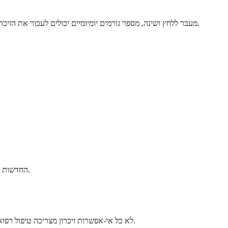
מעבר ללחץ ושינה, מספר גורמים יומיומיים יכולים לעכור את הזיכרון שלכם מבלי לסמן דבר מדאיג. אלו דברים שלעיתים קרובות ניתן לטפל בהם באמצעות שינויים באורח החיים, והכרה בהם יכולה להביא להקלה אמיתית.
החדשות הטובות הן שרבים מהגורמים הללו נמצאים בשליטתכם. שינויים קטנים יכולים לעיתים קרובות להוביל לשיפורים ניכרים בתחושת החדות שלכם מיום ליום.
לא כל אי-אפשרות זיכרון מצריכה טיפול רפואי. אבל דפוסים מסוימים אכן מצדיקים שיחה עם הרופא שלכם. המפתח הוא לזהות מתי שכחנות עוברת מטרד מזדמן למשהו שמפריע לחיי היומיום שלכם.