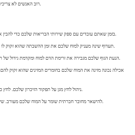
רוב האנשים לא צריכים כל בדיקה. הרופא שלכם ימליץ מה הגיוני על סמך המצב האישי שלכם. התהליך מתקדם צעד אחר צעד, החל מהסיבות הסבירות והניתנות לטיפול ביותר.
בזמן שאתם עובדים עם ספק שירותי הבריאות שלכם כדי להבין את בעיות הזיכרון שלכם, ישנם צעדים מעשיים שאתם יכולים לנקוט כעת. אסטרטגיות אלו תומכות בבריאות המוח ללא קשר לסיבה של התסמינים שלכם.
תעדוף שינה מעניק למוח שלכם את זמן ההשבתה שהוא זקוק לו כדי לגבש זיכרונות. שאפו לשבע עד תשע שעות שינה איכותית בכל לילה. שמרו על לוח זמני שינה קבוע, אפילו בסופי שבוע. המוח שלכם משגשג על שגרה.
הנעת הגוף שלכם מגבירה את זרימת הדם למוח ומקדמת גידול של תאי מוח חדשים. אינכם זקוקים לאימונים אינטנסיביים. אפילו הליכות קבועות עושות הבדל משמעותי. שאפו לפחות ל-150 דקות של פעילות מתונה בשבוע.
אכילה נכונה מזינה את המוח שלכם בחומרים המזינים שהוא זקוק להם.
ניהול לחץ מגן על תפקוד הזיכרון שלכם. לחץ כרוני פוגע באזורים במוח המעורבים ביצירת זיכרון. מצאו מה עובד עבורכם, בין אם זה מדיטציה, זמן בטבע, תחביבים יצירתיים, או יצירת קשר עם אהובים.
להישאר מחובר חברתית שומר על המוח שלכם מעורב. שיחות, מערכות יחסים, ופעילויות חברתיות מאתגרות את המוח שלכם בדרכים התומכות בבריאות הקוגניטיבית. בידוד, לעומת זאת, מאיץ ירידה קוגניטיבית.