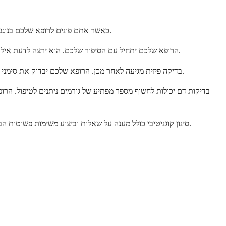
כאשר אתם פונים לרופא שלכם בנוגע לחששות זיכרון, הוא ינקוט בגישה יסודית. המטרה היא להבין מה קורה ולזהות כל גורם שניתן לטיפול. תהליך זה בדרך כלל פשוט ואין לו מה לחשוש ממנו.
הרופא שלכם יתחיל עם הסיפור שלכם. הוא ירצה לדעת אילו שינויים הבחנתם, מתי הם החלו, וכיצד הם משפיעים על חייכם. הבאת בן משפחה או חבר קרוב יכולה לעזור, שכן הם עשויים להבחין בדברים שאתם לא.
בדיקה פיזית מגיעה לאחר מכן. הרופא שלכם יבדוק את סימני החיים שלכם, את התפקוד הנוירולוגי, ואת הבריאות הכללית. הוא מחפש רמזים שעשויים להצביע על בעיות רפואיות בסיסיות המשפיעות על המוח שלכם.
בדיקות דם יכולות לחשוף מספר מפתיע של גורמים ניתנים לטיפול. הר
סינון קוגניטיבי כולל מענה על שאלות וביצוע משימות פשוטות הבודקות היבטים שונים של זיכרון וחשיבה. אלו אינן מבחני עובר-נכשל. הן עוזרות לבסס נקודת התחלה ולזהות דפוסים המנחים הערכה נוספת במידת הצורך.