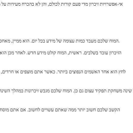
אי-אפשרויות זיכרון מדי פעם קורות לכולם, והן לא בהכרח מעידות על מ
המוח שלכם מעבד כמות עצומה של מידע בכל יום. הוא ממיין, מאחסן ושולף אינספור פרטים תוך כדי שמירה על תפקוד הגוף בצורה חלקה. לעיתים, בתוך כל העבודה הזו, כמה דברים נופלים בין הכיסאות. זה נורמלי לחלוטין.
הזיכרון עובד בשלבים. ראשית, המוח קולט מידע חדש. לאחר מכן הו
לחץ הוא אחד האשמים הנפוצים ביותר. כאשר אתם מוצפים או חרדים, המ
שינה משחקת תפקיד עצום גם כן. המוח שלכם מגבש זיכרונות במהלך השינה
הקשב שלכם חשוב יותר ממה שאתם עשויים לחשוב. אם אתם מוסחים