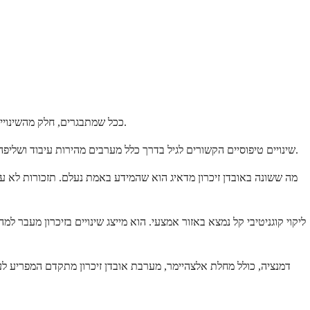
ככל שמתבגרים, חלק מהשינויים בזיכרון צפויים לחלוטין ואינם מעידים על מחלה. המוח שלכם אכן משתנה לאורך זמן, בדיוק כמו שאר הגוף. הבנת מה טיפוסי יכולה למנוע דאגה מיותרת.
שינויים טיפוסיים הקשורים לגיל בדרך כלל מערבים מהירות עיבוד ושליפה. ייתכן שיקח לכם קצת יותר זמן ללמוד מידע חדש או להיזכר בשם. אבל ברגע שתזכרו זאת, או שמישהו יזכיר לכם, אתם תזהו זאת מיד. המידע עדיין שם.
מה ששונה באובדן זיכרון מדאיג הוא שהמידע באמת נעלם. תזכורות לא ע
ליקוי קוגניטיבי קל נמצא באזור אמצעי. הוא מייצג שינויים בזיכרון מעבר
דמנציה, כולל מחלת אלצהיימר, מערבת אובדן זיכרון מתקדם המפריע ל