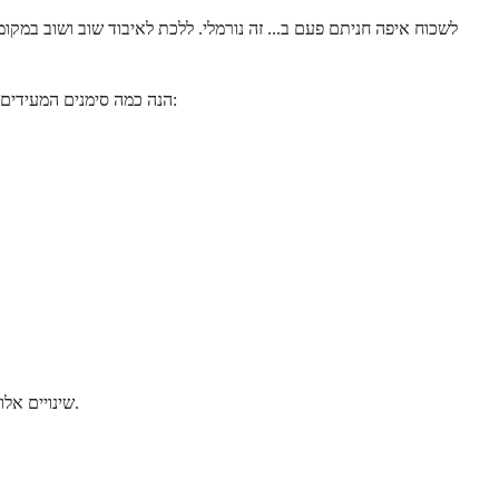
לשכוח איפה חניתם פעם ב... זה נורמלי. ללכת לאיבוד שוב ושוב במ
הנה כמה סימנים המעידים על כך שהגיע הזמן לפנות לספק שירותי בריאות. אינדיקטורים אלו אינם מעידים בהכרח שמשהו לא בסדר, אך הם מצביעים על כך שהערכה תהיה נבונה:
שינויים אלו חשובים יותר כאשר הם מייצגים שינוי מהבסיס שלכם. הרופא שלכם יכול לעזור לקבוע אם משהו שניתן לטיפול גורם לבעיה או אם הערכה נוספת הגיונית.