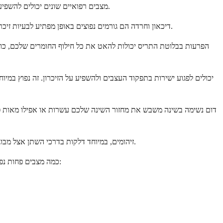
מצבים רפואיים שונים יכולים להשפיע על הזיכרון, החל מניתנים לטיפול בקלות ועד למורכבים יותר. הבנת האפשרויות יכולה לעזור לכם לנהל שיחות מושכלות עם ספק שירותי הבריאות שלכם.
דיכאון וחרדה הם גורמים נפוצים באופן מפתיע לבעיות זיכרון. כאשר המוח שלכם עסוק ברגשות קשים, יש לו פחות קיבולת לכל השאר. טיפול בהפרעת מצב הרוח הבסיסית משפר לרוב את הזיכרון באופן משמעותי.
הפרעות בבלוטת התריס יכולות להאט את כל חילוף החומרים שלכם, כולל 
דום נשימה בשינה משבש את מחזור השינה שלכם עשרות או אפילו מאות פעמ
זיהומים, במיוחד דלקות בדרכי השתן אצל מבוגרים, יכולים לגרום לבלבול פתאומי ובעיות זיכרון. זה לרוב מסתדר לחלוטין לאחר שהזיהום מטופל. זה יכול להיות מלחיץ כשזה קורה, אבל זיהוי הדפוס עוזר.
כמה מצבים פחות נפוצים אך חשובים שכדאי להיות מודעים להם כוללים את הדברים הבאים. אלו לא קורים לעיתים קרובות, אך הרופא שלכם ישקול אותם במהלך ההערכה: