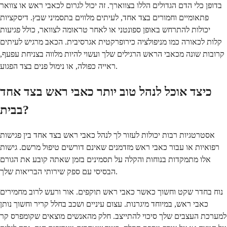
בדופן כלי הדם הגדולים הללו בצווארך. זה יכול לגרום לכאבי ראש או צוואר
פתאומיים וחמורים בצד אחד, לעיתים מלווים בתסמיני שבץ. דיסקציות
יכולות להתרחש באופן ספונטני או לאחר טראומה לצוואר, כולל פגיעות
קלות לכאורה כמו מניפולציה כירופרקטית אגרסיבית. הכאב מרגיש לעיתים
קרובות שונה מכאבי הראש הרגילים שלך ועשוי להיות מלווה בצניחת עפעף,
ראייה כפולה, או נימול פנים בצד הפגוע.
כיצד אוכל לנהל טוב יותר כאבי ראש בצד אחד
בבית?
אסטרטגיות רבות יכולות לעזור לך לנהל כאבי ראש בצד אחד בין פגישות
רפואיות או עבור כאבי ראש מזדמנים שאינם דורשים טיפול מרשם. גישות
אלו מתמקדות בנוחות והקלה על תסמינים בזמן שאתה קובע את הגורם
הבסיסי עם ספק שירותי הבריאות שלך.
נוח בחדר שקט וחשוך כאשר כאבי ראש תוקפים. אור ורעש לרוב מחמירים
כאבי ראש, במיוחד מיגרנות. עצום עיניים ושכב בחלל קריר וחשוך נותן
למערכת העצבים שלך סיכוי להתייצב. חלק מהאנשים מוצאים שקומפרס קר