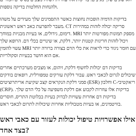
ולהנחות החלטות בדיקה נוספות.
בדיקות הדמיה הופכות נחוצות כאשר התסמינים שלך מעידים על משהו
מעבר להפרעת כאב ראש ראשונית. CT סריקה יכולה לזהות במהירות
דימום, גידולים, או בעיות מבניות במוחך. MRI מספק תמונות מפורטות יותר
ויכול לזהות חריגות קטנות יותר, דלקת, או שינויים בכלי דם. הרופא שלך
עשוי להזמין MRI עם חומר ניגוד כדי לראות את כלי הדם בצורה ברורה יותר
אם הוא חושד בבעיות וסקולריות.
בדיקות דם יכולות לחשוף דלקת, זיהום, או מצבים מערכתיים אחרים
שיכולים לגרום לכאבי ראש. עבור דלקת עורקים טמפורלית, רופאים בודקים
סמני דלקת הנקראים קצב שקיעת אריתרוציטים (ESR) וחלבון C-ריאקטיבי
(CRP). בדיקות אלו עוזרות לקבוע אם דלקת משפיעה על כלי הדם שלך.
בדיקות דם אחרות עשויות לבדוק בעיות בבלוטת התריס, חוסרים
בוויטמינים, או בעיות מטבוליות אחרות שיכולות לתרום לכאבי ראש.
אילו אפשרויות טיפול יכולות לעזור עם כאבי ראש
בצד אחד?