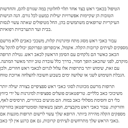
הטיפול בכאבי ראש בצד אחד תלוי לחלוטין במה שגורם להם, והחדשות
הטובות הן שקיימות אפשרויות יעילות כמעט לכל גורם. הנה הגישות
העיקריות שרופאים משתמשים בהן, החל מטיפולים שאתה עשוי לנסות
בבית ועד התערבויות רפואיות.
עבור כאבי ראש מסוג מתח ומיגרנות קלות, משככי כאבים ללא מרשם
מספקים לעיתים קרובות הקלה. אקמול, איבופרופן ונפרוקסן יכולים להקל על
הכאב כאשר הם נלקחים עם הסימן הראשון לכאב ראש. נטילת תרופה
מוקדם, לפני שהכאב הופך חמור, בדרך כלל עובדת טוב יותר מאשר המתנה.
עם זאת, שימוש יתר בתרופות אלו עלול לגרום לכאבי ראש חוזרים, ולכן
הגבלת השימוש לשני או שלושה ימים בשבוע חשובה להצלחה ארוכת טווח.
תרופות מרשם מכוונות לסוגי כאבי ראש ספציפיים בצורה יעילה יותר
משיכוכי כאב כלליים. טריפטאנים פועלים ספציפית למיגרנות על ידי כיווץ
כלי דם וחסימת מסלולי כאב במוח. הם מגיעים בכדורים, תרסיסים לאף,
והזרקות. עבור כאבי ראש מקבציים, חמצן בשאיפה וסומטריפטאן בהזרקה
מספקים הקלה מהירה ביותר. הרופא שלך עשוי לרשום תרופות מונעות אם
כאבי הראש שלך מתרחשים לעיתים קרובות, גם אם כרגע אין לך כאב.