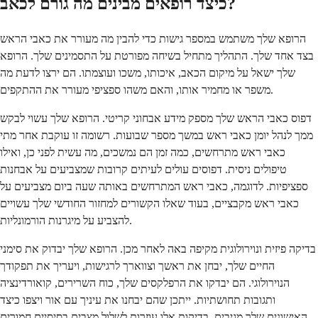
כיצד רופאים מבינים מה גורם לכאב?
הרופא שלך משתמש במספר גישות כדי להבין מה מעורר את כאבי הראש
בצד אחד שלך. התהליך מתחיל בשיחה מפורטת על התסמינים שלך. הרופא
שלך ישאל על מיקום הכאב, איכותו, משכו ועוצמתו. הם ירצו לדעת מה
משפר או מחמיר אותו, והאם משהו ספציפי מעורר את ההתקפים.
דפוס כאבי הראש שלך מספק מידע אבחוני קריטי. הרופא שלך עשוי לבקש
ממך לנהל יומן כאבי ראש במשך מספר שבועות. רשומה זו עוקבת אחר מתי
כאבי ראש מתרחשים, כמה זמן הם נמשכים, מה עשית לפני כן, ואילו
טיפולים ניסית. דפוסים עולים לעיתים קרובות שמצביעים על אבחנות
ספציפיות. לדוגמה, כאבי ראש המתרחשים באותה שעה ביום מצביעים על
כאבי ראש מקבציים, בעוד שאלו הקשורים למחזור החודשי שלך עשויים
להצביע על מיגרנות הורמונליות.
בדיקה פיזית ונוירולוגית מקיפה באה לאחר מכן. הרופא שלך יבדוק את סימני
החיים שלך, יבחן את ראשך וצווארך לרגישות, ויעריך את תפקודך
הנוירולוגי. הם יבדקו את הרפלקסים שלך, כוח השרירים, קואורדינציה
ותגובות תחושתיות. ייתכן שהם יבחנו את עיניך עם אור ויצפו כיצד
האישונים שלך מגיבים. בדיקות אלו עוזרות לשלול מצבים בסיסיים חמורים