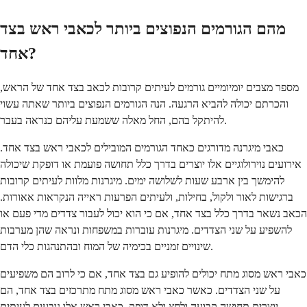
מהם הגורמים הנפוצים ביותר לכאבי ראש בצד
אחד?
מספר מצבים יומיומיים גורמים לעיתים קרובות לכאב בצד אחד של הראש,
והכרתם יכולה להביא הרגעה. הנה הגורמים הנפוצים ביותר שאתה עשוי
להיתקל בהם, החל מאלה ששמעת עליהם כנראה בעבר.
כאבי מיגרנה מדורגים כאחד הגורמים המובילים לכאבי ראש בצד אחד.
אירועים נוירולוגיים אלו יוצרים בדרך כלל תחושה פועמת או דופקת שיכולה
להימשך בין ארבע שעות לשלושה ימים. מיגרנות מלוות לעיתים קרובות
ברגישות לאור ולקול, בחילות, ולעיתים הפרעות ראייה הנקראות אאורות.
הכאב נשאר בדרך כלל בצד אחד, אם כי הוא יכול לעבור צדדים מדי פעם או
להשפיע על שני הצדדים. מיגרנות עוברות במשפחות ונראה שהן מערבות
שינויים זמניים בכימיה של המוח ובהתנהגות כלי הדם.
כאבי ראש מסוג מתח יכולים להופיע גם בצד אחד, אם כי לרוב הם משפיעים
על שני הצדדים. כאשר כאבי ראש מסוג מתח מתרכזים בצד אחד, הם
יוצרים תחושה קבועה ולחץ ולא דופק. כאבי ראש אלו נובעים לעיתים