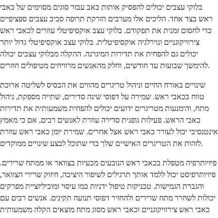
בלוקי עצבים יכולים להפסיק אותות כאב עבור סוגים מסוימים של כאבי
ראש בצד אחד. הליכים אלו מערבים הזרקת תרופה סביב עצבים ספציפיים
כדי לחסום זמנית את תפקודם. בלוקי עצב אוקסיפיטלי עוזרים לכאבי ראש
צירוויקוגניים ונוירלגיה אוקסיפיטלית. בלוקי עצב אוקסיפיטלי גדול יותר
יכולים גם להפחית את תדירות המיגרנה. ההקלה מבלוקי עצבים יכולה
להימשך שבועות עד חודשים, וחלק מהאנשים מרוויחים מטיפולים חוזרים.
שינויים באורח החיים וניהול טריגרים מהווים את הבסיס לשליטה ארוכת
טווח בכאבי ראש. שמירה על דפוסי שינה סדירים, שתייה מספקת, ניהול
מתח, והימנעות מטריגרים ידועים יכולים להפחית משמעותית את תדירות
כאבי הראש. פעילות גופנית סדירה עוזרת לאנשים רבים, אם כי מאמץ
אינטנסיבי יכול לעורר כאבי ראש אצל אחרים. שמירת יומן כאבי ראש עוזרת
לזהות את הטריגרים האישיים שלך כדי שתוכל לבצע שינויים ממוקדים.
פיזיותרפיה מטפלת בכאבי ראש הנובעים מבעיות בצוואר או ממתח שרירים.
פיזיותרפיסט יכול ללמד אותך תרגילים לשיפור היציבה, חיזוק שרירי הצוואר,
והגברת הגמישות. טכניקות טיפול ידניות כמו עיסוי ומוביליזציית מפרקים
יכולות לשחרר מתח שרירים ולהחזיר דפוסי תנועה תקינים. אנשים רבים עם
כאבי ראש צירוויקוגניים וכאבי ראש מסוג מתח מוצאים הקלה משמעותית