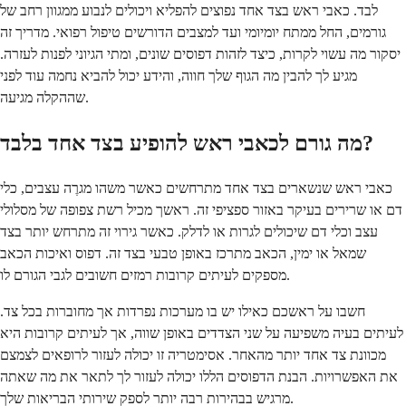
לבד. כאבי ראש בצד אחד נפוצים להפליא ויכולים לנבוע ממגוון רחב של
גורמים, החל ממתח יומיומי ועד למצבים הדורשים טיפול רפואי. מדריך זה
יסקור מה עשוי לקרות, כיצד לזהות דפוסים שונים, ומתי הגיוני לפנות לעזרה.
מגיע לך להבין מה הגוף שלך חווה, והידע יכול להביא נחמה עוד לפני
שההקלה מגיעה.
מה גורם לכאבי ראש להופיע בצד אחד בלבד?
כאבי ראש שנשארים בצד אחד מתרחשים כאשר משהו מגרֶה עצבים, כלי
דם או שרירים בעיקר באזור ספציפי זה. ראשך מכיל רשת צפופה של מסלולי
עצב וכלי דם שיכולים לגרות או לדלק. כאשר גירוי זה מתרחש יותר בצד
שמאל או ימין, הכאב מתרכז באופן טבעי בצד זה. דפוס ואיכות הכאב
מספקים לעיתים קרובות רמזים חשובים לגבי הגורם לו.
חשבו על ראשכם כאילו יש בו מערכות נפרדות אך מחוברות בכל צד.
לעיתים בעיה משפיעה על שני הצדדים באופן שווה, אך לעיתים קרובות היא
מכוונת צד אחד יותר מהאחר. אסימטריה זו יכולה לעזור לרופאים לצמצם
את האפשרויות. הבנת הדפוסים הללו יכולה לעזור לך לתאר את מה שאתה
מרגיש בבהירות רבה יותר לספק שירותי הבריאות שלך.