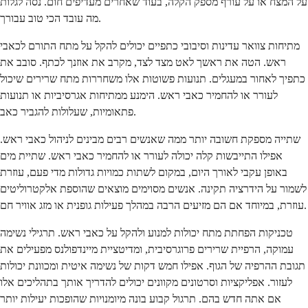
על המצח או על עורף מספק הקלה, בעוד שאחרים מעדיפים חום. נסה לגלות
מה עובד הכי טוב עבורך.
מתיחות צוואר עדינות וסיבובי כתפיים יכולים להקל על מתח התורם לכאבי
ראש. הטה את ראשך לאט מצד לצד, מקרב את אוזנך לכתף. סובב את
כתפיך לאחור במעגלים. תנועות פשוטות אלו משחררות מתח שרירים שיכול
לעורר או להחמיר כאבי ראש. הימנע ממתיחות אגרסיביות או תנועות
פתאומיות, שעלולות להגביר כאב.
שתייה מספקת חשובה יותר ממה שאנשים רבים מבינים לניהול כאבי ראש.
אפילו התייבשות קלה יכולה לעורר או להחמיר כאבי ראש. שתיית מים
באופן עקבי לאורך היום, במקום לשתות כמויות גדולות מדי פעם, עוזרת
לשמור על הידרציה תקינה. אנשים מסוימים מוצאים שהוספת אלקטרוליטים
עוזרת, במיוחד אם הם מזיעים הרבה במהלך פעילות גופנית או מזג אוויר חם.
טכניקות הפחתת מתח יכולות למנוע ולהקל על כאבי ראש. תרגילי נשימה
עמוקה, הרפיית שרירים פרוגרסיבית, ומדיטציית מיינדפולנס מפעילים את
תגובת ההרפיה של הגוף. אפילו חמש דקות של נשימה איטית ומכוונת יכולות
לעזור. אפליקציות וסרטונים מקוונים יכולים להדריך אותך בתהליכים אלו
אם אתה חדש בהם. תרגול קבוע בונה מיומנויות שהופכות יעילות יותר