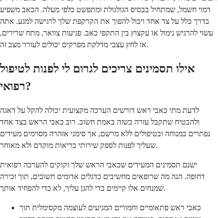
דמוי חשמל, שמתחיל בבסיס הגולגולת ומתפשט כלפי מעלה. הכאב משפיע
בדרך כלל על צד אחד ויכול להפוך את הקרקפת שלך לרגישה למגע. אתה
עשוי להרגיש נימול או עקצוץ בין התקפי כאב. פגיעות צוואר, מתח שרירים,
או לחץ עצבי מדלקת מפרקים יכולים לעורר מצב זה.
אילו תסמינים צריכים לגרום לי לפנות לטיפול
רפואי?
לדעת מתי כאבי ראש דורשים הערכה מקצועית יכולה להקל על דאגה
ולהבטיח שתקבל עזרה כשזה באמת חשוב. רוב כאבי הראש בצד אחד
נפתרים במנוחה ובטיפולים ללא מרשם, אך סימני אזהרה מסוימים מעידים
שעליך לפנות לספק שירותי בריאות מוקדם ולא מאוחר.
ישנם תסמינים המעידים שכאבי הראש שלך זקוקים להערכה רפואית
דחופה. הנה מה שרופאים מחשיבים כדגלים אדומים חשובים, תוך זכירה
שמנחים אלו קיימים כדי להגן עליך, לא כדי להפחיד אותך.
כאבי ראש פתאומיים וחמורים המגיעים לעוצמה מקסימלית תוך