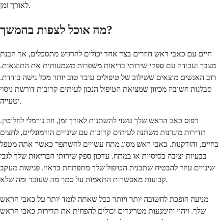
לאורך זמן.
מה אוכל לצפות בהמשך?
חיים עם כאבי ראש חוזרים בצד אחד יכולים להרגיש מתסכלים, אך הבנת
מצבך ועבודה עם ספקי שירותי בריאות משפרות משמעותית את התוצאות.
רוב האנשים מוצאים ששילוב של טיפולים עובד טוב יותר מכל גישה בודדת.
סבלנות חשובה מכיוון שמציאת הטיפול הנכון לעיתים קרובות דורשת ניסוי
וטעייה.
דפוס כאב הראש שלך עשוי להשתנות לאורך זמן, וזה נורמלי לחלוטין.
תדירות מיגרנות משתנה לעיתים קרובות עם שינויים הורמונליים, לחצים
בחיים, והזדקנות. כאבי ראש מסוג מתח עשויים להשתפר כאשר אתה מטפל
בבעיות יציבה בסיסיות או במתח. עדכון ספק שירותי הבריאות שלך לגבי
שינויים עוזר להבטיח שתכנית הטיפול שלך מתפתחת כראוי. פגישות מעקב
קבועות מאפשרות התאמות על סמך מה שעובד ומה שלא.
מניעה הופכת לחשובה יותר ויותר ככל שאתה לומד יותר על כאבי הראש
שלך. זיהוי והימנעות מטריגרים יכולים להפחית את תדירות כאבי הראש