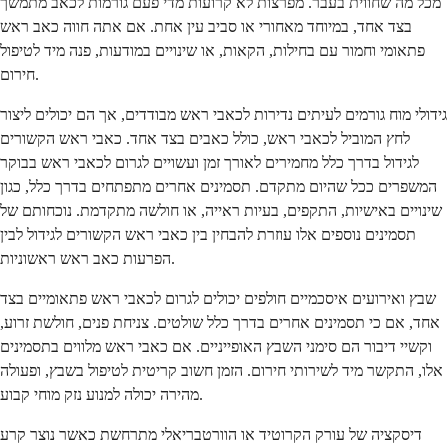
מכל מה שחווית בעבר. מפרצות לא קרועות מדי פעם גורמות לכאב מתמשך
בצד אחד, במיוחד מאחורי או סביב עין אחת. אם אתה חווה כאב ראש
פתאומי וחמור עם בחילות, הקאות, או שינויים במודעות, פנה מיד לטיפול
חירום.
גידולי מוח גורמים לעיתים נדירות לכאבי ראש מבודדים, אך הם יכולים ליצור
לחץ המוביל לכאבי ראש, כולל כאבים בצד אחד. כאבי ראש הקשורים
לגידול בדרך כלל מחמירים לאורך זמן ועשויים לגרום לכאבי ראש בבוקר
המשפרים ככל שהיום מתקדם. תסמינים אחרים מתפתחים בדרך כלל, כגון
שינויים באישיות, התקפים, בעיות ראייה, או חולשה מתקדמת. נוכחותם של
תסמינים נוספים אלו עוזרת להבחין בין כאבי ראש הקשורים לגידול לבין
הפרעות כאב ראש ראשוניות.
שבץ ואירועים איסכמיים חולפים יכולים לגרום לכאבי ראש פתאומיים בצד
אחד, אם כי תסמינים אחרים בדרך כלל שולטים. צניחת פנים, חולשת זרוע,
וקשיי דיבור הם סימני השבץ האופייניים. אם כאבי ראש מלווים בתסמינים
אלו, התקשר מיד לשירותי חירום. הזמן חשוב קריטית לטיפול בשבץ, ופעולה
מהירה יכולה למנוע נזק מוחי קבוע.
דיסקציה של עורק הקרוטיד או הוורטבריאלי מתרחשת כאשר נוצר קרע