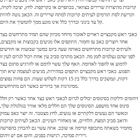
קרובות מהיצרות שרירים בצוואר, בכתפיים או בקרקפת. לחץ, יציבה לקויה,
וקריעת לסת תורמים לעיתים קרובות למתח שרירים זה. הכאב נוטה להיות
קל עד בינוני ובדרך כלל אינו מונע ממך להמשיך את היום.
כאבי ראש מקבציים ראויים לאזכור מיוחד מכיוון שהם תמיד מתרחשים בצד
אחד ויוצרים כאב עז וחמור. התקפים אלו מגיעים בקבוצות או מקבצים,
ולעיתים קרובות מתרחשים באותה שעה ביום במשך שבועות או חודשים
לפני שהם נעלמים לזמן מה. הכאב מתרכז סביב עין אחת ויכול לגרום לעין זו
לדמוע או להפוך לאדומה. האף שלך עשוי לדמם או להרגיש סתום בצד
הפגוע. כאבי ראש מקבציים תוקפים במהירות, מגיעים לעוצמה שיא תוך
דקות, ונמשכים בדרך כלל בין 15 דקות לשלוש שעות. הם פחות נפוצים
ממיגרנות אך ברורים כאשר הם מתרחשים.
זיהומים ודלקות בסינוסים יכולים לגרום לכאבי ראש בצד אחד כאשר רק חלל
סינוס אחד מושפע. הסינוסים שלך הם חללים מלאי אוויר בגולגולת שלך,
וכאשר הם נעשים דלקתיים או נגועים, לחץ מצטבר. זה יוצר כאב עמוק
ודואב סביב המצח, הלחיים, או מאחורי העיניים. הכאב לעיתים קרובות
מחמיר כשאתה מתכופף קדימה או שוכב. אתה עשוי גם להבחין בהפרשה
רירית סמיכה, רגישות בפנים, וחום אם יש זיהום.