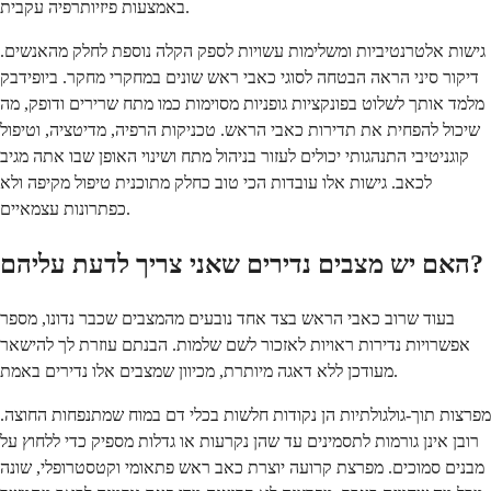
באמצעות פיזיותרפיה עקבית.
גישות אלטרנטיביות ומשלימות עשויות לספק הקלה נוספת לחלק מהאנשים.
דיקור סיני הראה הבטחה לסוגי כאבי ראש שונים במחקרי מחקר. ביופידבק
מלמד אותך לשלוט בפונקציות גופניות מסוימות כמו מתח שרירים ודופק, מה
שיכול להפחית את תדירות כאבי הראש. טכניקות הרפיה, מדיטציה, וטיפול
קוגניטיבי התנהגותי יכולים לעזור בניהול מתח ושינוי האופן שבו אתה מגיב
לכאב. גישות אלו עובדות הכי טוב כחלק מתוכנית טיפול מקיפה ולא
כפתרונות עצמאיים.
האם יש מצבים נדירים שאני צריך לדעת עליהם?
בעוד שרוב כאבי הראש בצד אחד נובעים מהמצבים שכבר נדונו, מספר
אפשרויות נדירות ראויות לאזכור לשם שלמות. הבנתם עוזרת לך להישאר
מעודכן ללא דאגה מיותרת, מכיוון שמצבים אלו נדירים באמת.
מפרצות תוך-גולגולתיות הן נקודות חלשות בכלי דם במוח שמתנפחות החוצה.
רובן אינן גורמות לתסמינים עד שהן נקרעות או גדלות מספיק כדי ללחוץ על
מבנים סמוכים. מפרצת קרועה יוצרת כאב ראש פתאומי וקטסטרופלי, שונה