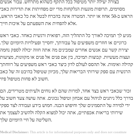
בצורה יעילה יותר מטיפול בכל התקף כשהוא מתרחש. עבור אנשים
מסוימים, תרופות מונעות הנלקחות מדי יום מפחיתות את תדירות כאבי
הראש ב-50 אחוז או יותר. המטרה אינה בהכרח לבטל את כל כאבי הראש,
אלא להפחית את השפעתם על איכות חייך.
מגיע לך תמיכה לאורך כל התהליך הזה, רפואית ורגשית כאחד. כאבי ראש
כרוניים או חוזרים משפיעים על עבודתך, יחסייך ופעילויות היומיום שלך.
יצירת קשר עם אנשים אחרים שמבינים מה אתה חווה יכולה לספק נחמה
ועצות מעשיות. קבוצות תמיכה, בין אם פנים אל פנים או מקוונות, מציעות
קהילה ואימות. אל תהסס לעולם לדון כיצד כאבי ראש משפיעים על רווחתך
הרגשית עם ספק שירותי הבריאות שלך, מכיוון שטיפול בהיבט זה של כאב
חשוב לא פחות מטיפול פיזי.
זכור שכאבי ראש בצד אחד, למרות שהם לא נוחים ולעיתים מטרידים, הם
בדרך כלל ניתנים לניהול עם אבחון וטיפול נכונים. אתה עושה צעד חשוב על
ידי למידה על התסמינים שלך וחיפוש הבנה. חמוש בידע ועבודה לצד ספקי
שירותי בריאות אכפתיים, אתה יכול למצוא הקלה ולהשיב לעצמך את
השליטה על חיי היומיום שלך.
Medical Disclaimer:
This article is for informational purposes only and does not constitute