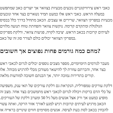
כאבי ראש צירוויקוגניים נובעים מבעיות בצוואר אך יוצרים כאב שמתפשט
במעלה הראש. כאבי ראש אלו כמעט תמיד נשארים בצד אחד ונובעים
מבעיות במפרקי הצוואר, שרירים או עצבים. הכאב מתחיל בדרך כלל בבסיס
הגולגולת ומתקדם קדימה. נוקשות צוואר והפחתת טווח תנועה מלווים
לעיתים קרובות בכאב הראש. יציבה לקויה, פגיעות צוואר, ודלקת מפרקים
במפרקי הצוואר יכולים כולם לעורר סוג זה של כאב.
מהם כמה גורמים פחות נפוצים אך חשובים?
מעבר לגורמים היומיומיים, מספר מצבים נוספים יכולים לגרום לכאבי ראש
בצד אחד, והכרתם עוזרת לך להישאר מעודכן מבלי להרגיש מבוהל. אלו
קורים בתדירות נמוכה יותר, אך הבנתם חשובה למודעות מלאה.
דלקת עורקים טמפורלית, הנקראת גם דלקת עורקים של תאי ענק, משפיעה
על כלי הדם ברקות ויכולה לגרום לכאבי ראש מתמשכים בצד אחד. מצב זה
מופיע כמעט אך ורק אצל אנשים מעל גיל 50 ומערב דלקת של העורקים.
הכאב מרגיש לעיתים קרובות רגיש למגע לאורך אזור הרקה, ואתה עשוי
להבחין בכאב לסת בעת לעיסה. אנשים מסוימים חווים שינויים בראייה או