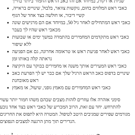
שניות או דקות, במיוחד אם זהו כאב הראש החמור ביותר בחייך
כאבי ראש המלווים בחום, נוקשות צוואר, בלבול, שינויים בראייה,
קשיי דיבור, או חולשה בצד אחד של הגוף
כאבי ראש המתחילים לאחר גיל 50, במיוחד אם הם מרגישים שונה
מכאבי ראש שהיו לך בעבר
כאבי ראש מתקדמים המחמירים בהתמדה במשך ימים או שבועות
ללא שיפור
כאבי ראש לאחר פגיעת ראש או טראומה אחרונה, גם אם הפגיעה
נראתה קלה באותו זמן
כאבי ראש המעירים אותך משנה או מחמירים בבוקר עם היקיצה
שינויים בדפוס כאב הראש הרגיל שלך אם כבר יש לך הפרעת כאב
ראש מאובחנת
כאבי ראש המחמירים עם מאמץ גופני, שיעול, או מאמץ
סימני אזהרה אלו עוזרים לזהות מצבים שבהם משהו חמור יותר עשוי
להתרחש. יחד עם זאת, הרוב המכריע של כאבי ראש בצד אחד נובע
מגורמים שפירים שמגיבים היטב לטיפול. המטרה היא לתפוס את החריגים
הנדירים תוך מתן הרגעה למצבים הנפוצים.