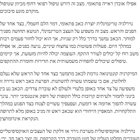
אפילו אובדן ראייה פתאומי. מצב זה דורש טיפול רפואי דחוף מכיוון שטיפול
מוקדם מונע סיבוכים.
נוירלגיה טריגמינלית יוצרת כאב פתאומי, דמוי הלם חשמלי, בצד אחד של
הפנים והראש. מצב זה משפיע על העצב הטריגמינלי, הנושא תחושה מפניך
למוחך. הכאב נמשך בדרך כלל רק שניות, אך הוא יכול לחזור פעמים רבות
במהלך היום. פעולות פשוטות כמו צחצוח שיניים, נגיעה בפנים, או אפילו
משב רוח קל יכולים לעורר התקף. העוצמה יכולה להיות מזעזעת, אך קיימים
טיפולים שיכולים להפחית משמעותית את תדירות וחומרת ההתקפים.
המיקרניה קונטינואה גורמת לכאב מתמשך בצד אחד של הראש שלא נעלם
לחלוטין, אם כי עוצמתו עשויה להשתנות. הפרעת כאב ראש נדירה זו
משפיעה על צד אחד באופן בלעדי ולעולם לא עוברת צדדים. הכאב נע בין
בינוני לחמור ולעיתים קרובות כולל תקופות של דופק אינטנסיבי יותר. עינך
עשויה להפוך אדומה או דומעת, ועפעפיך עשויים לצנוח בצד הפגוע במהלך
התלקחויות. המאפיין הייחודי הוא שכאב ראש זה מגיב באופן מלא לתרופה
הנקראת אינדומתצין.
נוירלגיה אוקסיפיטלית מערבת גירוי או דלקת של העצבים האוקסיפיטליים
העוברים מחלקו העליון של חוט השדרה דרך הקרקפת. זה יוצר כאב חד, ירי,