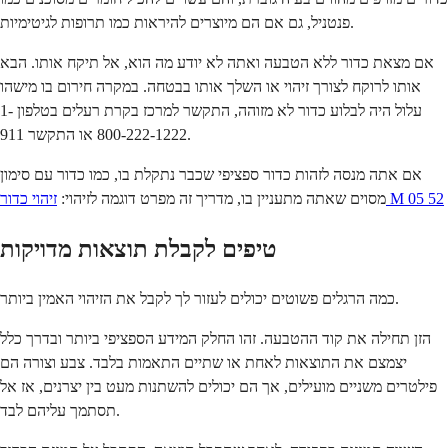
פנטניל, גם אם הם מיוצרים להיראות כמו תרופות לגיטימיות.
אם מצאת כדור ללא הטבעה ואתה לא יודע מה הוא, אל תיקח אותו. הבא
אותו לרוקח לצורך זיהוי או השלך אותו בבטחה. במקרה חירום בו מישהו
עלול היה לבלוע כדור לא מזוהה, התקשר למרכז בקרת רעלים בטלפון 1-
800-222-1222 או התקשר 911.
אם אתה מנסה לזהות כדור ספציפי שכבר נתקלת בו, כמו כדור עם סימון
זיהוי כדור M 05 52
מסוים שאתה מתעניין בו, מדריך זה מפרט דוגמה לזיהוי:
טיפים לקבלת תוצאות מדויקות
כמה הרגלים פשוטים יכולים לעזור לך לקבל את הזיהוי האמין ביותר.
הזן תחילה את קוד ההטבעה. זהו החלק המידע הספציפי ביותר ובדרך כלל
יצמצם את התוצאות לאחת או שתיים התאמות בלבד. צבע וצורה הם
פילטרים משניים מועילים, אך הם יכולים להשתנות מעט בין יצרנים, אז אל
תסתמך עליהם לבד.