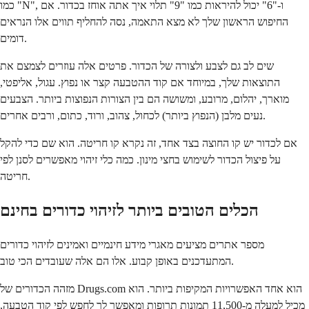
כמו "N", ו-"6" יכול להיראות כמו "9" תלוי איך אתה אוחז בכדור. אם
החיפוש הראשון שלך לא מצא התאמה, נסה להחליף תווים אלו הנראים
דומים.
שים לב גם לצבע ולצורה של הכדור. פרטים אלה עוזרים לצמצם את
התוצאות שלך, במיוחד אם קוד ההטבעה קצר או נפוץ. עגול, אליפטי,
מוארך, יהלום, מרובע, ומשושה הם בין הצורות הנפוצות ביותר. הצבעים
נעים מלבן (הנפוץ ביותר) לכחול, צהוב, ורוד, כתום, ורבים אחרים.
אם לכדור יש קו החוצה בצד אחד, זה נקרא קו חריטה. הוא שם כדי להקל
על פיצול הכדור לשימוש בחצי מינון. כמה כלי זיהוי מאפשרים לסנן לפי
חריטה.
הכלים הטובים ביותר לזיהוי כדורים בחינם
מספר אתרים מציעים מאגרי מידע חינמיים ואמינים לזיהוי כדורים
המתעדכנים באופן קבוע. אלו הם אלה שעובדים הכי טוב.
מזהה הכדורים של Drugs.com הוא אחד האפשרויות המקיפות ביותר. הוא
מכיל למעלה מ-11,500 תמונות תרופות ומאפשר לך לחפש לפי קוד הטבעה,