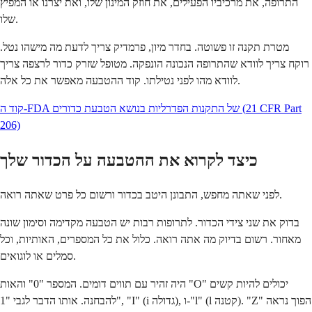
התרופה, את מרכיביו הפעילים, את חוזק המינון שלו, ואת יצרנו או המפיץ
שלו.
מטרת תקנה זו פשוטה. בחדר מיון, פרמדיק צריך לדעת מה מישהו נטל.
רוקח צריך לוודא שהתרופה הנכונה הונפקה. מטופל שזרק כדור לרצפה צריך
לוודא מהו לפני נטילתו. קוד ההטבעה מאפשר את כל אלה.
קוד ה-FDA של התקנות הפדרליות בנושא הטבעת כדורים (21 CFR Part
206)
כיצד לקרוא את ההטבעה על הכדור שלך
לפני שאתה מחפש, התבונן היטב בכדור ורשום כל פרט שאתה רואה.
בדוק את שני צידי הכדור. לתרופות רבות יש הטבעה מקדימה וסימון שונה
מאחור. רשום בדיוק מה אתה רואה. כלול את כל המספרים, האותיות, וכל
סמלים או לוגואים.
היה זהיר עם תווים דומים. המספר "0" והאות "O" יכולים להיות קשים
להבחנה. אותו הדבר לגבי "1", "I" (i גדולה), ו-"l" (l קטנה). "Z" הפוך נראה