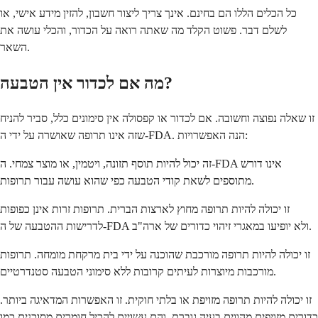
כל הכלים הללו הם בחינם. אינך צריך ליצור חשבון, להזין מידע אישי, או
לשלם דבר. פשוט הקלד מה שאתה רואה על הכדור, והכלי עושה את
השאר.
מה אם לכדור אין הטבעה?
זו שאלה נפוצה וחשובה. אם לכדור או קפסולה אין סימונים כלל, סביר להניח
שזה אינו תרופה שאושרה על ידי ה-FDA. הנה האפשרויות:
זה יכול להיות תוסף תזונה, ויטמין, או מוצר צמחי. ה-FDA אינו דורש
מתוספים לשאת קודי הטבעה כפי שהוא עושה עבור תרופות.
זו יכולה להיות תרופה מחוץ לארצות הברית. תרופות זרות אינן כפופות
לדרישות ההטבעה של ה-FDA ולא יופיעו במאגרי זיהוי כדורים של ארה"ב.
זו יכולה להיות תרופה מורכבת שהוכנה על ידי בית מרקחת מומחה. תרופות
מורכבות מיוצרות לעיתים קרובות ללא סימוני הטבעה סטנדרטיים.
זו יכולה להיות תרופה מזויפת או בלתי חוקית. זו האפשרות המדאיגה ביותר.
כדורים מזויפים מהווים בעיה גוברת, והם עשויים להכיל חומרים מסוכנים כמו