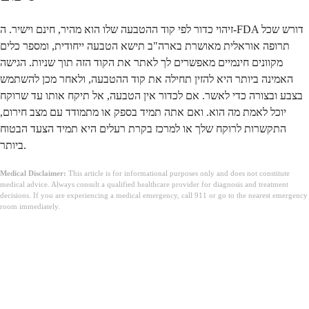
זיהוי כדור לפי קוד ההטבעה שלו הוא מהיר, חינם וישיר. ה-FDA דורש שכל
תרופה אוראלית מאושרת בארה"ב תישא הטבעה ייחודית, ומספר כלים
מקוונים חינמיים מאפשרים לך לאתר את הקוד הזה תוך שניות. הגישה
האמינה ביותר היא להזין תחילה את קוד ההטבעה, ולאחר מכן להשתמש
בצבע ובצורה כדי לאשר. אם לכדור אין הטבעה, אל תיקח אותו עד שרוקח
יוכל לאמת מה הוא. ואם אתה תמיד בספק או מתמודד עם מצב חירום,
התקשרות לרוקח שלך או למרכז בקרת רעלים היא תמיד הצעד הבטוח
ביותר.
Medical Disclaimer:
This article is for informational purposes only and does not constitute
medical advice. Always consult a qualified healthcare provider for diagnosis and treatment
decisions. If you are experiencing a medical emergency, call 911 or go to the nearest emergency
room immediately.