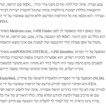
שם תרופה, קוד NDC, צבע וצורה. אתה יכול להזין קודים משני צידי כדור,
והתוצאות כוללות תמונות ברזולוציה גבוהה שתוכל להשוות ישירות לכדור
שבידך. הוא מכסה את כל התרופות המרשם וללא מרשם שאושרו על ידי ה-
FDA.
מאתר Medicine.com, ה-Pill Finder עובד באופן דומה ומאפשר לך לסנן
לפי הטבעה, צורה, צבע, שם תרופה, או קוד NDC. הוא כולל גם תוכן חינוכי
מועיל על אופן פעולת קודי ההטבעה ומה לעשות אם אינך מוצא התאמה.
מאתר webPOISONCONTROL, ה-Pill Identifier, המופעל על ידי המרכז
הלאומי לבקרת רעלים, הוא אפשרות חינמית נוספת המיועדת במיוחד
למצבים בהם מישהו עשוי היה ליטול כדור לא מזוהה. הוא מקושר למשאבי
בקרת רעלים, מה שהופך אותו שימושי במיוחד במצבי חירום.
DailyMed, המופעל על ידי הספרייה הלאומית לרפואה של ארה"ב (NLM),
הוא המקור הרשמי למידע מרשם של תרופות שאושרו על ידי ה-FDA.
למרות שזה לא כלי זיהוי כדורים ויזואלי מסורתי, אתה יכול לחפש תרופה לפי
שם או מרכיב פעיל ולגשת למידע המלא שלה, כולל תיאורים של איך כל
צורת מינון נראית. זה יכול לעזור לך להצליב קוד הטבעה עם מידע רשמי.