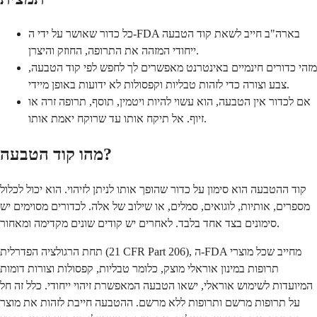
כל כדור שאושר על ידי ה-FDA בארה"ב חייב לשאת קוד הטבעה
ייחודי המזהה את התרופה, החוזק והיצרן.
מזהי כדורים חינמיים באינטרנט מאפשרים לך לחפש לפי קוד הטבעה,
צבע וצורה כדי לזהות טבליות וקפסולות לא ידועות באופן מיידי.
אם לכדור אין הטבעה, הוא עשוי להיות ויטמין, תוסף, תרופה זרה או
זיוף. אל תיקח אותו עד שרוקח יאמת אותו.
מהו קוד הטבעה?
קוד ההטבעה הוא סימון על כדור שהופך אותו לניתן לזיהוי. הוא יכול לכלול
מספרים, אותיות, לוגואים, סמלים, או שילוב של אלה. לכדורים מסוימים יש
סימונים בצד אחד בלבד. לאחרים יש קודים שונים מקדימה ומאחור.
תחת הרגולציה הפדרלית (21 CFR Part 206), ה-FDA מחייב שכל מוצרי
תרופות במינון אוראלי מוצק, כלומר טבליות, קפסולות וצורות דומות
המיועדות לשימוש אוראלי, ישאו הטבעה המאפשרת זיהוי ייחודי. כלל זה חל
על תרופות מרשם ותרופות ללא מרשם. ההטבעה חייבת לזהות את מוצר