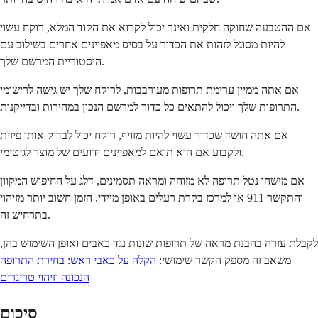
אם ההטבעה שחוקה חלקית ואינך יכול לקרוא את הקוד המלא, רוקח עשוי
להיות מסוגל לזהות את הכדור על בסיס מאפיינים אחרים בשילוב עם
היסטוריית המרשם שלך.
אם אתה ממיין ערימת תרופות מעורבבות, לרוקח שלך יש גישה לרישומי
התרופות שלך ויכול להתאים כל כדור למרשם הנכון במהירות ובדייקנות.
אם אתה חושד שכדור עשוי להיות מזויף, רוקח יכול לבדוק אותו פיזית
ולקבוע אם הוא תואם למאפיינים ידועים של מוצר לגיטימי.
אם מישהו נטל תרופה לא מזוהה ומראה תסמינים, דלג על החיפוש המקוון
והתקשר 911 או למרכז בקרת רעלים באופן מיידי. הזמן חשוב יותר מזיהוי
בתרחיש זה.
לקבלת עזרה בהבנת מראה של תרופות שונות נגד כאבים ואופן השימוש בהן,
משאב זה מספק הקשר שימושי:
הקלה על כאבי ראש: בחירת התרופה
הנכונה וזיהוי טריגרים
סיכום