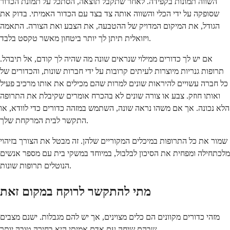
השווה תמונות בקפידה. לאחר שתקבל תוצאה, הסתכל על תמונת הכדור
שסופקה על ידי הכלי והשווה אותה צד בצד עם הכדור האמיתי. בדוק את
הגודל, את המיקום המדויק של ההטבעה, את הצבע ואת הצורה. התאמה
ויזואלית תיתן לך יותר ביטחון מאשר טקסט בלבד.
אם יש לך כדורים ממילוי שנראים שונה מה שהיה לך קודם, אל תיבהל.
תרופות גנריות מיוצרות לעיתים קרובות על ידי חברות שונות, והכדורים של
כל חברה עשויים להיראות שונים למרות שהם מכילים את אותו מרכיב פעיל
ואותו חוזק. צבע או צורה שונים לא בהכרח אומרים שקיבלת את התרופה
הלא נכונה. אך אם משהו נראה שונה, השתמש במזהה כדורים כדי לוודא, או
התקשר לבית המרקחת שלך.
שמור את כל התרופות במיכלים המקוריים שלהן. זה מבטל את הצורך בזיהוי
מלכתחילה ומפחית את הסיכון לבלבול, במיוחד במשקי בית עם מספר אנשים
הנוטלים תרופות שונות.
מתי להתקשר לרוקח במקום זאת
מזהי כדורים מקוונים הם כלים מצוינים, אך יש להם מגבלות. ישנם מצבים
שבהם שיחה עם אדם אמיתי היא בחירה טובה יותר.