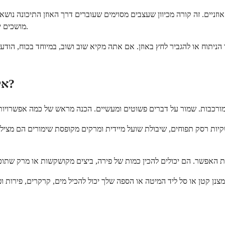
זניים. זה קורה מכיוון שעצבים מסוימים שעוברים דרך האוזן התיכונה נושאי
מושכים יותר מאלו עם תיבול חזק. שינוי הטעם בדרך כלל משתפר תוך מספר שבועות.
יתוח או להגביר לחץ באוזן. אם אתה מקיא שוב ושוב, במיוחד בכוח, הודע ל
איך אפשר להקל על תכנון ארוחות במהלך ההחלמה?
, שקיות רסק תפוחים, שיבולת שועל מיידית ומרקים מקופסת שימורים הם מצי