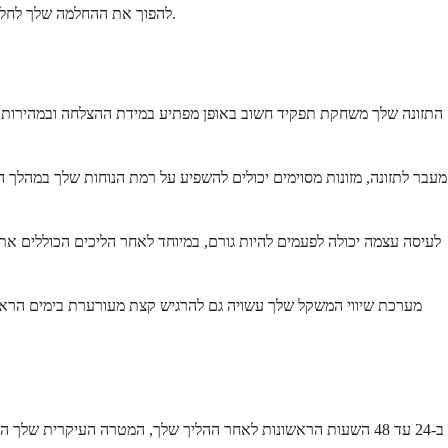
להפוך את ההחלמה שלך לחלקה ונוחה יותר. הגוף שלך עושה כעת עבודת תיקון חשובה, ובחירת המזונות הנכונים יכולה לתמוך בתהליך זה תוך כדי עזרה לך להימנע מאי-נוחות מיותרת.
התזונה שלך משחקת תפקיד חשוב באופן מפתיע במידת ההצלחה ובמהירות ההח
מעבר לתזונה, מזונות מסוימים יכולים להשפיע על רמת הנוחות שלך במהלך 
לעיסה עצמה יכולה לפעמים להיות גורם, במיוחד לאחר הליכים הכוללים את 
מערכת שיווי המשקל שלך עשויה גם להרגיש קצת מעורערת בימים הראשונים
ב-24 עד 48 השעות הראשונות לאחר ההליך שלך, המטרה העיקרית של