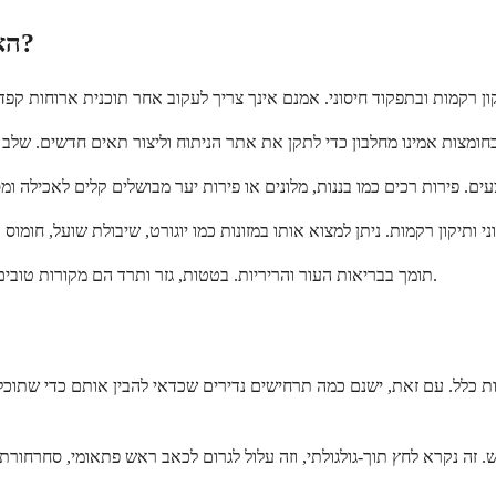
האם יש חומרים מזינים התומכים ספציפית בהחלמה?
ויטמין A תומך בבריאות העור והריריות. בטטות, גזר ותרד הם מקורות טובים. גרסאות מבושלות ומרוסקות קלות יותר לאכילה בימים הראשונים.
עיות כלל. עם זאת, ישנם כמה תרחישים נדירים שכדאי להבין אותם כדי שתוכ
 זה נקרא לחץ תוך-גולגולתי, וזה עלול לגרום לכאב ראש פתאומי, סחרחורת