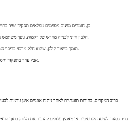
כן, חומרים מזינים מסוימים ממלאים תפקיד ישיר בתיקון רקמות ובתפקוד חיסוני. אמנם אינך צריך לעקוב אחר תוכנית ארוחות קפדנית, אך מודעות אליהם יכולה להעניק לגופך דחיפה מועילה במהלך ההחלמה.
חלבון חיוני לבנייה מחדש של רקמות. גופך משתמש בחומצות אמינו מחלבון כדי לתקן את אתר הניתוח וליצור תאים חדשים. שלב ביצים, יוגורט, עוף, דג, שעועית או טופו בארוחותיך כפי שאתה מרגיש מסוגל.
ויטמין C תומך בייצור קולגן, שהוא חלק מרכזי בריפוי פצעים. פירות רכים כמו בננות, מלונים או פירות יער מבושלים קלים לאכילה ומספקים חומר מזין זה. תוכל גם לנסות מיץ תפוזים או שייק עם תותים.
אבץ עוזר בתפקוד חיסוני ותיקון רקמות. ניתן למצוא אותו במזונות כמו יוגורט, שיבולת שועל, חומוס וזרעי דלעת. חופן קטן של זרעים מעורבבים בשייק הוא דרך קלה להוסיף זאת.
ברוב המקרים, בחירות תזונתיות לאחר ניתוח אוזניים אינן גורמות לב
נדיר מאוד, לעיסה אגרסיבית או מאמץ עלולים להגביר את הלחץ בתוך הראש.