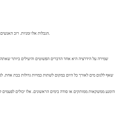
הגבלות אלו זמניות. רוב האנשים יכולים להחזיר בהדרגה מזונות אלו לאחר השבוע הראשון, כל עוד הם מרגישים בנוח והרופא שלהם אישר זאת. הגוף שלך בדרך כלל יגיד לך מתי הוא מוכן.
שמירה על הידרציה היא אחד הדברים הפשוטים והיעילים ביותר שאתה יכ
שאף ללגום מים לאורך כל היום במקום לשתות כמויות גדולות בבת אחת. לגי
הימנע ממשקאות ממותקים או סודה בימים הראשונים. אלו יכולים לפעמים להפ