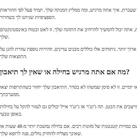
יך שעברת, איך אתה מרגיש, ומה ממליץ המנתח שלך. תמיד פעל לפי ההוראות
הספציפיות שניתנו לך בשחרור.
ת, אתה יכול להמשיך להרחיב את התזונה שלך. זז לאט ובטוח באינסטינקטים
שלך.
 יותר. ניתוחים אלו כוללים מבנים עדינים, וזהירות נוספת עוזרת להגן על
התוצאות שלך.
מה אם אתה מרגיש בחילה או שאין לך תיאבון?
יומיים. זו לא סימן שמשהו לא בסדר. התיאבון שלך יחזור כשהתרופות יצאו
ממערכתך.
ים את הבטן. תה ג'ינג'ר או ג'ינג'ר אייל יכולים גם לעזור להקל על בחילות
באופן טבעי.
אל תאלץ את עצמך לאכול אם אתה מרגיש ממש חולה. התמקד בשמירה על הידרציה תחילה. ברגע שהבטן שלך מרגישה רגועה יותר, תוכל להתחיל עם כמויות קטנטנות של מזונות רכים. אם בחילה נמשכת יותר מ-48 שעות או
שאינך מצליח להחזיק נוזלים, פנה לרופא שלך.