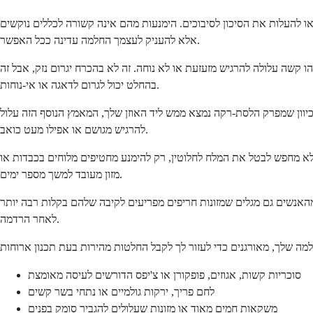
או להעלות את הסיכון לסיבוכים. הימנעות מהם אינה קשורה לכללים נוקשים
אלא להעניק לעצמך החלמה עדינה ככל האפשר.
 קשה עלולה להרגיש מזעזעת או לא נוחה. זה לא בהכרח יגרום נזק, אבל זה
בהחלט יכול לגרום לדאגה או אי-נוחות.
כיוון שמפרק הלסת-רקה נמצא ממש ליד האוזן שלך, המאמץ הנוסף הזה עלול
להרגיש מגושם או אפילו מעט כואב.
אתה לא מחפש לבטל את המלח לחלוטין, רק להימנע מחטיפים מלוחים בכבדות או
מזון מעובד למשך מספר ימים.
ק מהאנשים גם מגלים שמזונות חריפים מפריעים לקיבה שלהם בקלות רבה יותר
לאחר הרדמה.
סוכריות קשות, אגוזים, פופקורן או צ'יפס הדורשים לעיסה מאומצת
לחם פריך, ירקות גולמיים או נתחי בשר קשים
משקאות חמים מאוד או מזונות שעלולים להגביר סומק בפנים