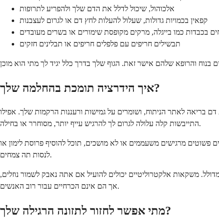
אלכוהול, שיכול לדלל את הדם שלך ולהפריע לתרופות
קפאין בכמויות גדולות, שעלול להעלות לחץ דם או לגרום לעצבנות
ים בכבדות כמו בייגלה, מרקים מקופסת שימורים או בשרים מעובדים
תבשילים חריפים עם פלפלים חריפים או תבלינים חזקים
איך הידרציה תומכת בהחלמה שלך?
ם בריאה לאתר הניתוח, ושומרים על גמישות ורעננות הרקמות שלך. אפילו
התייבשות קלה עלולה לגרום לך להרגיש עייף יותר, מסוחרר או בחילה.
ים פשוטים מרגישים משעממים או לא מושכים, תוכל להוסיף פרוסת לימון או
לנסות תה צמחים.
מדולל. משקאות אלקטרוליטיים יכולים להועיל אם אתה נאבק לשמור נוזלים,
אך הם אינם הכרחיים עבור רוב האנשים.
מתי אפשר לחזור לתזונה הרגילה שלך?