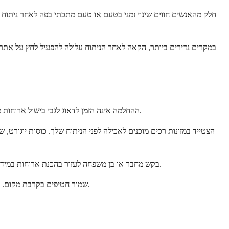
חלק מהאנשים חווים שינוי זמני בטעם או טעם מתכתי בפה לאחר ניתוח או
במקרים נדירים ביותר, הקאה לאחר הניתוח עלולה להפעיל לחץ על אתר הנ
ההחלמה אינה הזמן לדאוג לגבי בישול ארוחות מורכבות. שמור על דברים פשוטים ומעשיים. הכנה מראש של כמה אפשרויות קלות יכולה להפוך את הימים הראשונים להרבה יותר חלקים ופחות מציפים.
הצטייד במזונות רכים מוכנים לאכילה לפני הניתוח שלך. כוסות יוגורט
בקש מחבר או בן משפחה לעזור בהכנת ארוחות במידת האפשר. הם יכולים להכין כמות של פירה, ביצים מקושקשות או מרק שתוכל לחמם מחדש לאורך השבוע. תמיכה פירושה שאתה יכול להתמקד במנוחה.
שמור חטיפים בקרבת מקום. מצנן קטן או סל ליד המיטה או הספה שלך יכול להכיל מים, קרקרים, פירות ופריטים קלים אחרים. כך, אינך צריך לקום בכל פעם שאתה מרגיש קצת רעב.